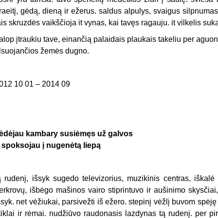
raeitį, gėdą, dieną ir ežerus. saldus alpulys, svaigus silpnumas
ais skruzdės vaikščioja it vynas, kai tavęs ragauju. it vilkelis su
alop įtraukiu tave, einančią palaidais plaukais takeliu per aguono
lsuojančios žemės dugno.
012 10 01 – 2014 09
ėdėjau kambary susiėmęs už galvos
r spoksojau į nugenėtą liepą
ą rudenį, išsyk sugedo televizorius, muzikinis centras, iškalė
erkrovų, išbėgo mašinos vairo stiprintuvo ir aušinimo skysčiai
šsyk. net vėžiukai, parsivežti iš ežero. stepinį vėžlį buvom spėję a
tiklai ir rėmai. nudžiūvo raudonasis lazdynas tą rudenį. per pir