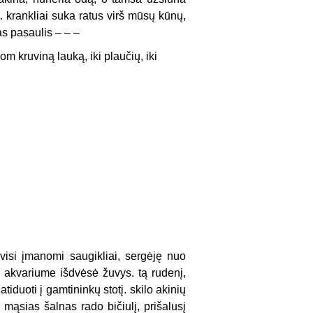
. krankliai suka ratus virš mūsų kūnų,
kas pasaulis – – –
m kruviną lauką, iki plaučių, iki
 visi įmanomi saugikliai, sergėję nuo
, akvariume išdvėsė žuvys. tą rudenį,
tiduoti į gamtininkų stotį. skilo akinių
 mąsias šalnas rado bičiulį, prišalusį