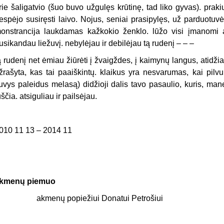
rie šaligatvio (šuo buvo užgulęs krūtinę, tad liko gyvas). pra
espėjo susiręsti laivo. Nojus, seniai prasipylęs, už parduotuv
onstrancija laukdamas kažkokio ženklo. lūžo visi įmanomi am
usikandau liežuvį. nebylėjau ir debilėjau tą rudenį – – –
ą rudenį net ėmiau žiūrėti į žvaigždes, į kaimynų langus, atidži
žrašyta, kas tai paaiškintų. klaikus yra nesvarumas, kai pilvu
uvys paleidus melasą) didžioji dalis tavo pasaulio, kuris, man
uščia. atsiguliau ir pailsėjau.
010 11 13 – 2014 11
kmenų piemuo
kmenų popiežiui Donatui Petrošiui