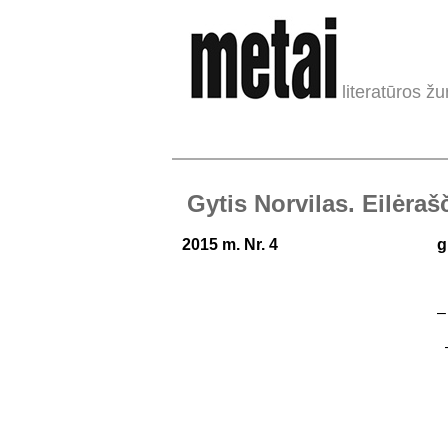
literatūros žu
Gytis Norvilas. Eilėrašč
2015 m. Nr. 4
g
v
–
–
–
–