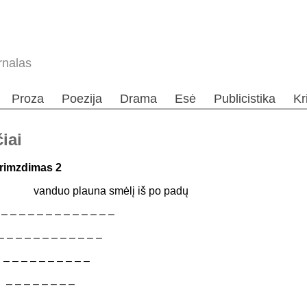
rnalas
Proza
Poezija
Drama
Esė
Publicistika
Kr
iai
rimzdimas 2
anduo plauna smėlį iš po padų
 – – – – – – – – – – – – –
 – – – – – – – – – – –
 – – – – – – – – –
 – – – – – – –