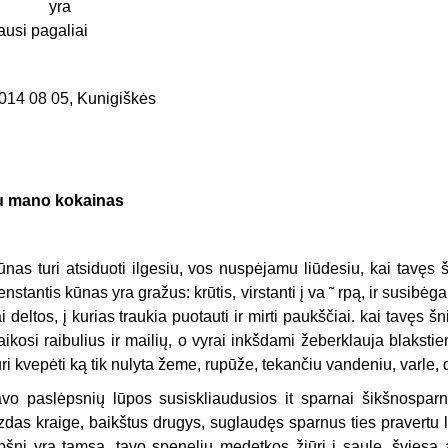
yra
ausi pagaliai
014 08 05, Kunigiškės
u mano kokainas
ūnas turi atsiduoti ilgesiu, vos nuspėjamu liūdesiu, kai tavęs 
enstantis kūnas yra gražus: krūtis, virstanti į va ˜ rpą, ir susibėg
ai deltos, į kurias traukia puotauti ir mirti paukščiai. kai tavęs š
aikosi raibulius ir mailių, o vyrai inkšdami žeberklauja blakst
uri kvepėti ką tik nulyta žeme, rupūže, tekančiu vandeniu, varle, 
avo paslėpsnių lūpos susiskliaudusios it sparnai šikšnospar
izdas kraige, baikštus drugys, suglaudęs sparnus ties pravertu
ipšni yra tamsa. tavo spenelių medetkos žiūri į saulę. šviesa