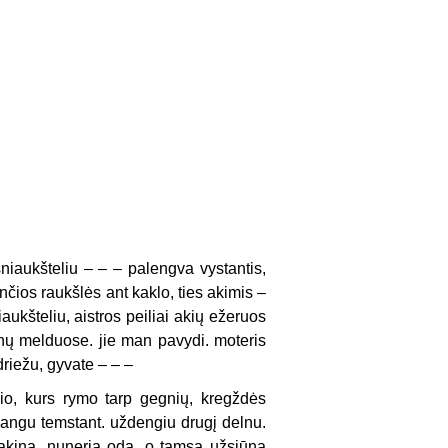
šniaukšteliu – – – palengva vystantis,
ančios raukšlės ant kaklo, ties akimis –
niaukšteliu, aistros peiliai akių ežeruos
ienų melduose. jie man pavydi. moteris
driežu, gyvate – – –
nio, kurs rymo tarp gegnių, kregždės
 langu temstant. uždengiu drugį delnu.
 akina, nuneria odą, o tamsa užsiūna