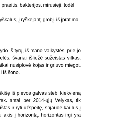
praeitis, bakterijos, mirusieji. todėl
yškalus, į ryškėjantį grobį. iš įpratimo.
do iš tyrų, iš mano vaikystės. prie jo
lės. švariai išliežė sužeistas vilkas.
ikai nusiplovė kojas ir griuvo miegot.
i iš šono.
kišę iš pievos galvas stebi kiekvieną
ėk. antai per 2014-ųjų Velykas, tik
tas ir ryti užspeitę, spjaudė kaulus į
akis į horizontą. horizontas irgi yra