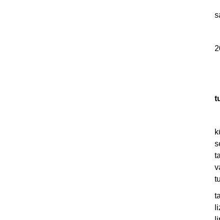
s
2
t
k
s
t
v
t
t
l
l