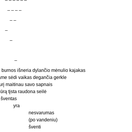
 – – – – –
– – – –
– –
–
–
–
š burnos išneria dylančio mėnulio kajakas
ame sėdi vaikas degančia gerkle
urį maitinau savo sapnais
 jūrą tįsta raudona seilė
 šventas
yra
nesvarumas
(po vandeniu)
šventi