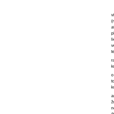
v
(
a
p
l
v
t
r
k
o
t
k
a
ž
n