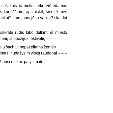
sios šaknis iš molio, rėkė žiūrėdamos
š kur išėjom, apsipiskit, šiemet mes
vaikai? kam jums jūsų vaikai? skaldot
sikratę rūdis kibo dulkinti iš miesto
erių iš poezijos festivalių – – –
ausių šachtų: nepakeliama žemės
imas. nudažysim viską raudonai – – –
žiausi niekai. patys matot –