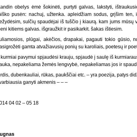
kandin obelys ėmė šokinėti, purtyti galvas, lakstyti, ištrauku
iško pusėn: nachuj, užtenka. apleidžiam sodus, grįšim ten, i
ežydėsim, sulčių spaudėjai iš tuščio į kiaurą. kam jums mūsų 
ieni kitiems galvas. išgraužkit ir pasikarkit. šakas ištiesim.
uliamosios, plūgai, akėčios, drapakai, pagauti tokio gūsio, nu
asigrožėti gamta atvažiavusių ponių su karoliais, poetesų ir poeti
 kurmiai pavymui spjaudėsi krauju, spjaudė į saulę iš kurmiar
rauka, nepakeliama žemės lengvybė, nepakeliamas jos ir spaud
irdis, dubenkauliai, rūkas, paukščiai etc. – yra poezija, patys did
varbiausia ganyti akmenis – – –
014 04 02 – 05 18
ugnas