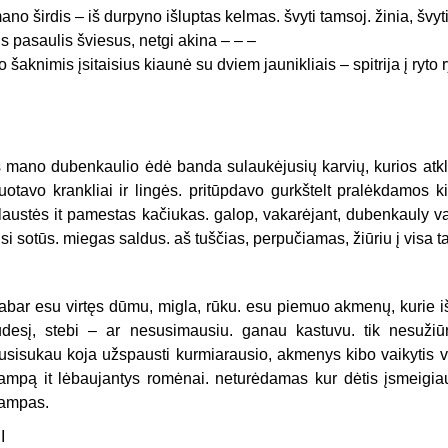
ano širdis – iš durpyno išluptas kelmas. švyti tamsoj. žinia, švyti 
is pasaulis šviesus, netgi akina – – –
o šaknimis įsitaisius kiaunė su dviem jaunikliais – spitrija į ryto r
š mano dubenkaulio ėdė banda sulaukėjusių karvių, kurios atkly
uotavo krankliai ir lingės. pritūpdavo gurkštelt pralėkdamos kie
laustės it pamestas kačiukas. galop, vakarėjant, dubenkauly va
isi sotūs. miegas saldus. aš tuščias, perpučiamas, žiūriu į visa ta
I
abar esu virtęs dūmu, migla, rūku. esu piemuo akmenų, kurie iš
udesį, stebi – ar nesusimausiu. ganau kastuvu. tik nesužiūr
usisukau koja užspausti kurmiarausio, akmenys kibo vaikytis viš
ampą it lėbaujantys romėnai. neturėdamas kur dėtis įsmeigiau 
ampas.
II