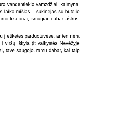
kiuro vandentiekio vamzdžiai, kaimynai
ės laiko mišias – sukinėjas su butelio
ortizatoriai, smūgiai dabar aštrūs,
au į etiketes parduotuvėse, ar ten nėra
 į viršų iškyla (it vaikystės Nevėžyje
ei, tave saugojo. ramu dabar, kai taip