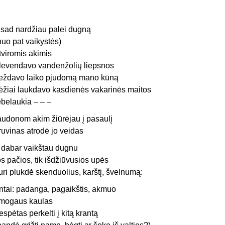
isad nardžiau palei dugną
nuo pat vaikystės)
tviromis akimis
levendavo vandenžolių liepsnos
ieždavo laiko pjudomą mano kūną
ėžiai laukdavo kasdienės vakarinės maitos
ebelaukia – – –
audonom akim žiūrėjau į pasaulį
ruvinas atrodė jo veidas
 dabar vaikštau dugnu
os pačios, tik išdžiūvusios upės
uri plukdė skenduolius, karštį, švelnumą:
ntai: padanga, pagaikštis, akmuo
mogaus kaulas
espėtas perkelti į kitą krantą