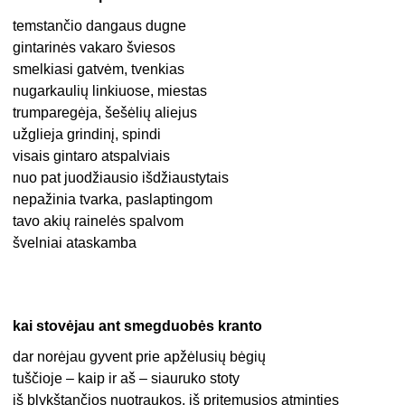
temstančio dangaus dugne
gintarinės vakaro šviesos
smelkiasi gatvėm, tvenkias
nugarkaulių linkiuose, miestas
trumparegėja, šešėlių aliejus
užglieja grindinį, spindi
visais gintaro atspalviais
nuo pat juodžiausio išdžiaustytais
nepažinia tvarka, paslaptingom
tavo akių rainelės spalvom
švelniai ataskamba
kai stovėjau ant smegduobės kranto
dar norėjau gyvent prie apžėlusių bėgių
tuščioje – kaip ir aš – siauruko stoty
iš blykštančios nuotraukos, iš pritemusios atminties