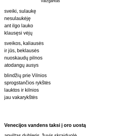
Vaižgantas
sveiki, sulaukę
nesulaukėję
ant ilgo lauko
klausęsi vėjų
sveikos, kaliausės
ir jūs, beklausės
nuoskaudų pilnos
atodangų ausys
blindžių prie Vilnios
sprogstančios rykštės
lauktos ir kilnios
jau vakarykštės
Venecijos vandens taksi į oro uostą
apviltas dubleris, žuvis skraiduolė