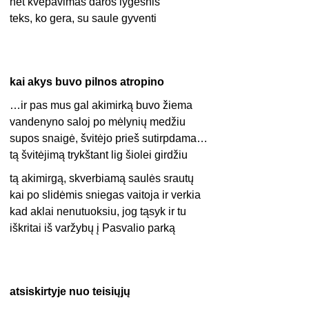
net kvėpavimas daros lygesnis
teks, ko gera, su saule gyventi
kai akys buvo pilnos atropino
…ir pas mus gal akimirką buvo žiema
vandenyno saloj po mėlynių medžiu
supos snaigė, švitėjo prieš sutirpdama…
tą švitėjimą trykštant lig šiolei girdžiu
tą akimirgą, skverbiamą saulės srautų
kai po slidėmis sniegas vaitoja ir verkia
kad aklai nenutuoksiu, jog tąsyk ir tu
iškritai iš varžybų į Pasvalio parką
atsiskirtyje nuo teisiųjų