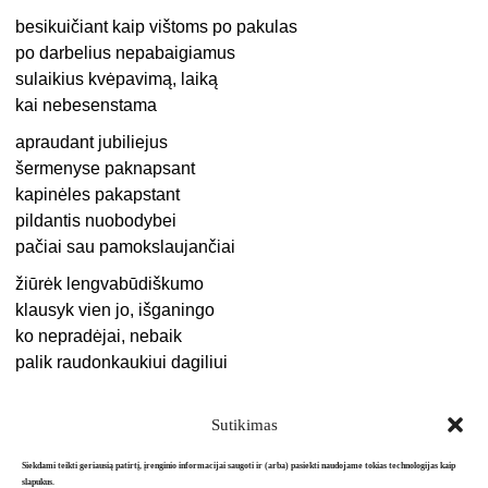
besikuičiant kaip vištoms po pakulas
po darbelius nepabaigiamus
sulaikius kvėpavimą, laiką
kai nebesenstama
apraudant jubiliejus
šermenyse paknapsant
kapinėles pakapstant
pildantis nuobodybei
pačiai sau pamokslaujančiai
žiūrėk lengvabūdiškumo
klausyk vien jo, išganingo
ko nepradėjai, nebaik
palik raudonkaukiui dagiliui
Sutikimas
Siekdami teikti geriausią patirtį, įrenginio informacijai saugoti ir (arba) pasiekti naudojame tokias technologijas kaip
slapukus.