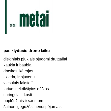
pasiklydusio drono laiku
diskiniais pjūklais pjudomi drūtgaliai
kaukia ir baubia
draskos, kėtrojas
skiedrų ir pjuvenų
viesulai̇s laksto ̃
tartum nekrikštytos dūšios
springsta ir kosti
poplūdžiais ir sausrom
šalnom gegužė̃s, nenuspėjamais