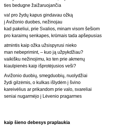
ties bedugne žaižaruojančia
va! pro žydų kapus gindavau ožką
į Avižonio duobes, nežinojau
kad pakeliui, prie Svalios, minam visom šešiom
pro karaimų senkapes, krūmais tada apšepusias
atmintis kaip ožka užsispyrusi nieko
man nebeprimint, – kuo ją užpykdžiau?
vaikišku nežinojimu, ko ten prie akmenų
kiaulpienės kaip išprotėjusios veši?
Avižonio duobių, smegduobių, nuolydžiai
žydi gilzėmis, o kulkas išlydėm į švino
kareivėlius ar prikandom prie valo, svareliai
seniai nugarmėjo į Lėvenio pragarmes
kaip šieno debesys praplaukia