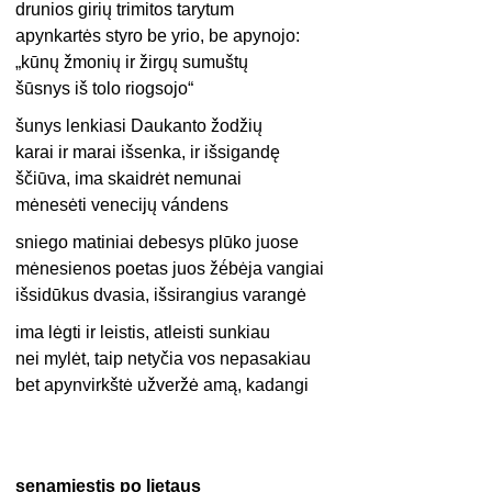
drunios girių trimitos tarytum
apynkartės styro be yrio, be apynojo:
„kūnų žmonių ir žirgų sumuštų
šūsnys iš tolo riogsojo“
šunys lenkiasi Daukanto žodžių
karai ir marai išsenka, ir išsigandę
ščiūva, ima skaidrėt nemunai
mėnesėti venecijų vándens
sniego matiniai debesys plūko juose
mėnesienos poetas juos žė́bėja vangiai
išsidūkus dvasia, išsirangius varangė
ima lėgti ir leistis, atleisti sunkiau
nei mylėt, taip netyčia vos nepasakiau
bet apynvirkštė užveržė amą, kadangi
senamiestis po lietaus