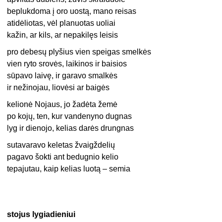
beplukdoma į oro uostą, mano reisas
atidėliotas, vėl planuotas uoliai
kažin, ar kils, ar nepakilęs leisis
pro debesų plyšius vien speigas smelkės
vien ryto srovės, laikinos ir baisios
sūpavo laivę, ir garavo smalkės
ir nežinojau, liovėsi ar baigės
kelionė Nojaus, jo žadėta žemė
po kojų, ten, kur vandenyno dugnas
lyg ir dienojo, kelias darės drungnas
sutavaravo keletas žvaigždelių
pagavo šokti ant bedugnio kelio
tepajutau, kaip kelias luotą – semia
stojus lygiadieniui