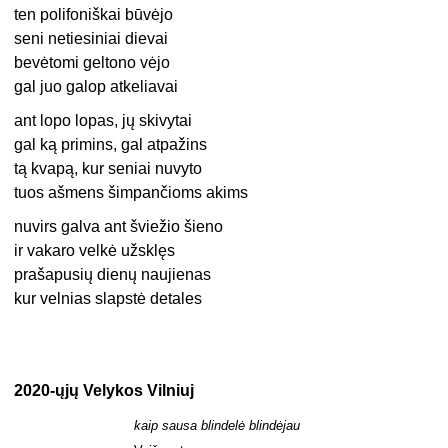
ten polifoniškai būvėjo
seni netiesiniai dievai
bevėtomi geltono vėjo
gal juo galop atkeliavai
ant lopo lopas, jų skivytai
gal ką primins, gal atpažins
tą kvapą, kur seniai nuvyto
tuos ašmens šimpančioms akims
nuvirs galva ant šviežio šieno
ir vakaro velkė užsklęs
prašapusių dienų naujienas
kur velnias slapstė detales
2020-ųjų Velykos Vilniuj
kaip sausa blindelė blindėjau