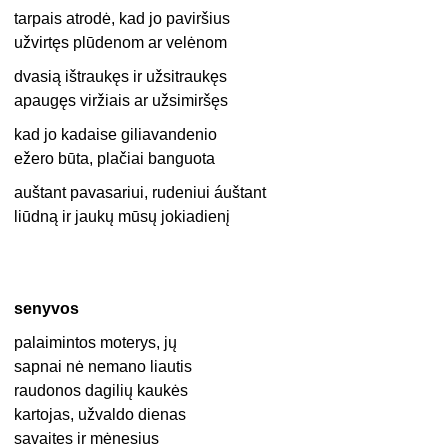
tarpais atrodė, kad jo paviršius
užvirtęs plūdenom ar velėnom
dvasią ištraukęs ir užsitraukęs
apaugęs viržiais ar užsimiršęs
kad jo kadaise giliavandenio
ežero būta, plačiai banguota
auštant pavasariui, rudeniui áuštant
liūdną ir jaukų mūsų jokiadienį
senyvos
palaimintos moterys, jų
sapnai nė nemano liautis
raudonos dagilių kaukės
kartojas, užvaldo dienas
savaites ir mėnesius