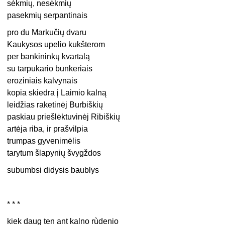
sėkmių, nesėkmių
pasekmių serpantinais
pro du Markučių dvaru
Kaukysos upelio kukšterom
per bankininkų kvartalą
su tarpukario bunkeriais
eroziniais kalvynais
kopia skiedra į Laimio kalną
leidžias raketinėj Burbiškių
paskiau priešlėktuvinėj Ribiškių
artėja riba, ir prašvilpia
trumpas gyvenimėlis
tarytum šlapynių švygždos
subumbsi didysis baublys
* * *
kiek daug ten ant kalno rùdenio