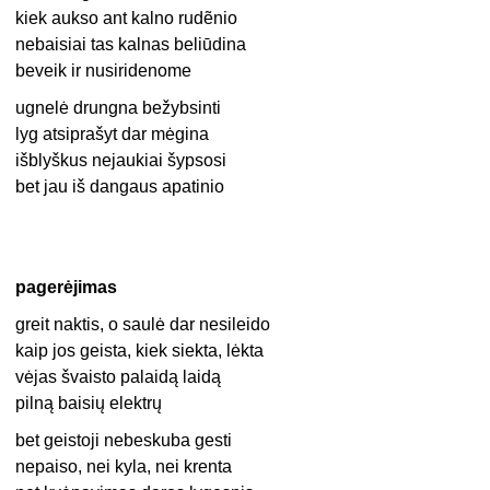
kiek aukso ant kalno rudẽnio
nebaisiai tas kalnas beliūdina
beveik ir nusiridenome
ugnelė drungna bežybsinti
lyg atsiprašyt dar mėgina
išblyškus nejaukiai šypsosi
bet jau iš dangaus apatinio
pagerėjimas
greit naktis, o saulė dar nesileido
kaip jos geista, kiek siekta, lėkta
vėjas švaisto palaidą laidą
pilną baisių elektrų
bet geistoji nebeskuba gesti
nepaiso, nei kyla, nei krenta