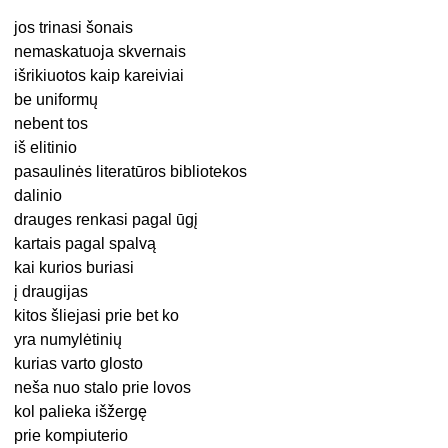
jos trinasi šonais
nemaskatuoja skvernais
išrikiuotos kaip kareiviai
be uniformų
nebent tos
iš elitinio
pasaulinės literatūros bibliotekos
dalinio
drauges renkasi pagal ūgį
kartais pagal spalvą
kai kurios buriasi
į draugijas
kitos šliejasi prie bet ko
yra numylėtinių
kurias varto glosto
neša nuo stalo prie lovos
kol palieka išžergę
prie kompiuterio