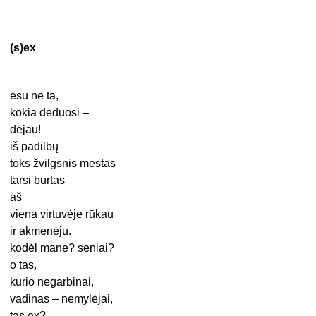
(s)ex
esu ne ta,
kokia deduosi –
dėjau!
iš padilbų
toks žvilgsnis mestas
tarsi burtas
aš
viena virtuvėje rūkau
ir akmenėju.
kodėl mane? seniai?
o tas,
kurio negarbinai,
vadinas – nemylėjai,
tas ex?