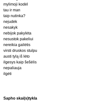
mylimoji kodėl
tau ir man
taip nutinka?
nejudėk
nesakyk
nebijok pakylėta
nesustok pakeliui
nereikia gailėtis
virsti druskos stulpu
austi tylą iš lėto
ilgesys kaip šešėlis
nepaliauja
ilgėti
Sapho skai(s)tykla