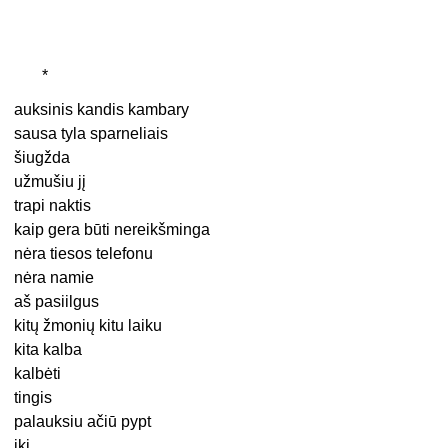
*
auksinis kandis kambary
sausa tyla sparneliais
šiugžda
užmušiu jį
trapi naktis
kaip gera būti nereikšminga
nėra tiesos telefonu
nėra namie
aš pasiilgus
kitų žmonių kitu laiku
kita kalba
kalbėti
tingis
palauksiu ačiū pypt
iki