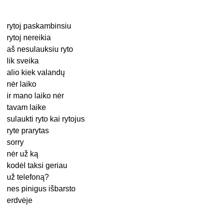
rytoj paskambinsiu
rytoj nereikia
aš nesulauksiu ryto
lik sveika
alio kiek valandų
nėr laiko
ir mano laiko nėr
tavam laike
sulaukti ryto kai rytojus
ryte prarytas
sorry
nėr už ką
kodėl taksi geriau
už telefoną?
nes pinigus išbarsto
erdvėje