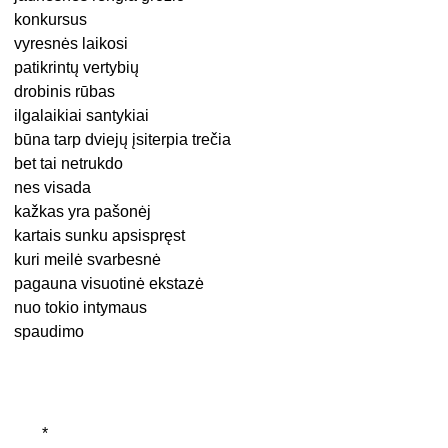
konkursus
vyresnės laikosi
patikrintų vertybių
drobinis rūbas
ilgalaikiai santykiai
būna tarp dviejų įsiterpia trečia
bet tai netrukdo
nes visada
kažkas yra pašonėj
kartais sunku apsispręst
kuri meilė svarbesnė
pagauna visuotinė ekstazė
nuo tokio intymaus
spaudimo
*