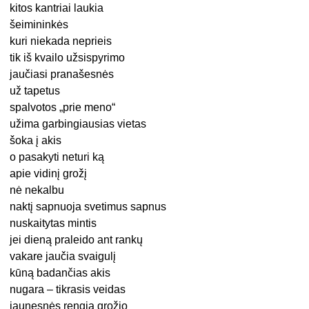
kitos kantriai laukia
šeimininkės
kuri niekada neprieis
tik iš kvailo užsispyrimo
jaučiasi pranašesnės
už tapetus
spalvotos „prie meno“
užima garbingiausias vietas
šoka į akis
o pasakyti neturi ką
apie vidinį grožį
nė nekalbu
naktį sapnuoja svetimus sapnus
nuskaitytas mintis
jei dieną praleido ant rankų
vakare jaučia svaigulį
kūną badančias akis
nugara – tikrasis veidas
jaunesnės rengia grožio