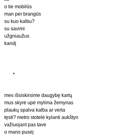
o tie mobilūs
man per brangūs
su kuo kalbu?
su savimi
užgniaužus
kandį
*
mes išsiskirsime daugybę kartų
mus skyrė upė mylima žemynas
plaukų spalva kalba ar verta
tęsti? metro stotelė kylanti aukštyn
važiuojant pas tave
o mano pusėj