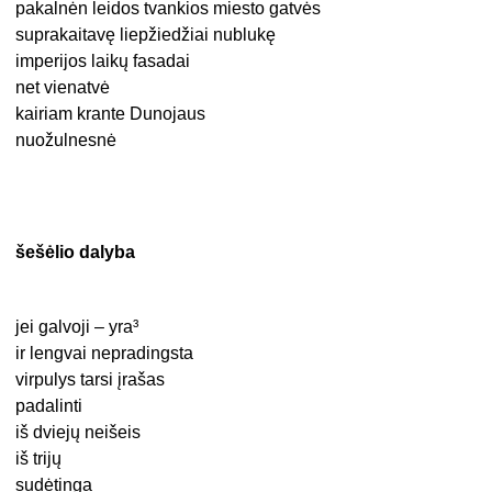
pakalnėn leidos tvankios miesto gatvės
suprakaitavę liepžiedžiai nublukę
imperijos laikų fasadai
net vienatvė
kairiam krante Dunojaus
nuožulnesnė
šešėlio dalyba
jei galvoji – yra³
ir lengvai nepradingsta
virpulys tarsi įrašas
padalinti
iš dviejų neišeis
iš trijų
sudėtinga