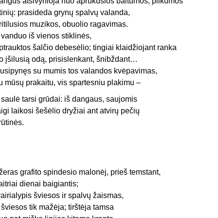
angus atsivynioja nuo aprūkusios baltumos, pilkumos
itinių: prasideda grynų spalvų valanda,
ritilusios muzikos, obuolio ragavimas.
r vanduo iš vienos stiklinės,
ptrauktos šalčio debesėlio; tingiai klaidžiojant ranka
o įšilusią odą, prisislenkant, šnibždant…
usipynęs su mumis tos valandos kvėpavimas,
u mūsų prakaitu, vis spartesniu plakimu –
r saulė tarsi grūdai: iš dangaus, saujomis
aigi laikosi šešėlio dryžiai ant atvirų pečių
rūtinės.
žeras grafito spindesio malonėj, prieš temstant,
aitriai dienai baigiantis;
vairialypis šviesos ir spalvų žaismas,
r šviesos tik mažėja; tirštėja tamsa