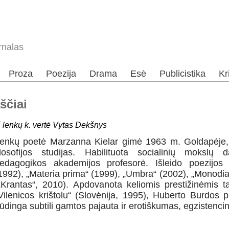
rnalas
Proza
Poezija
Drama
Esė
Publicistika
Kr
ščiai
š lenkų k. vertė Vytas Dekšnys
enkų poetė
Marzanna Kielar
gimė 1963 m. Goldapėje, 
ilosofijos studijas. Habilituota socialinių mokslų 
edagogikos akademijos profesorė. Išleido poezijos 
1992), „Materia prima“ (1999), „Umbra“ (2002), „Monodia“
„Krantas“, 2010). Apdovanota keliomis prestižinėmis ta
Vilenicos krištolu“ (Slovėnija, 1995), Huberto Burdos p
ūdinga subtili gamtos pajauta ir erotiškumas, egzistenci