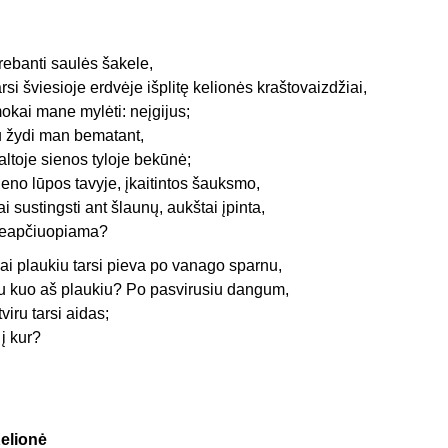
rebanti saulės šakele,
arsi šviesioje erdvėje išplitę kelionės kraštovaizdžiai,
okai mane mylėti: neįgijus;
u žydi man bematant,
altoje sienos tyloje bekūnė;
ieno lūpos tavyje, įkaitintos šauksmo,
ai sustingsti ant šlaunų, aukštai įpinta,
eapčiuopiama?
ai plaukiu tarsi pieva po vanago sparnu,
u kuo aš plaukiu? Po pasvirusiu dangum,
tviru tarsi aidas;
r į kur?
elionė