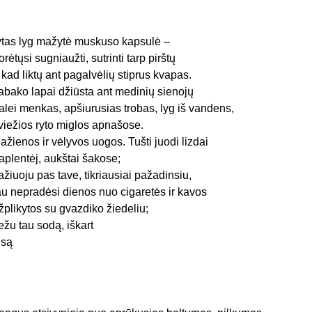
ytas lyg mažytė muskuso kapsulė –
orėtųsi sugniaužti, sutrinti tarp pirštų
r kad liktų ant pagalvėlių stiprus kvapas.
abako lapai džiūsta ant medinių sienojų
alei menkas, apšiurusias trobas, lyg iš vandens,
viežios ryto miglos apnašose.
ažienos ir vėlyvos uogos. Tušti juodi lizdai
aplentėj, aukštai šakose;
ažiuoju pas tave, tikriausiai pažadinsiu,
au nepradėsi dienos nuo cigaretės ir kavos
žplikytos su gvazdiko žiedeliu;
ežu tau sodą, iškart
isą