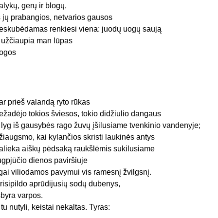
alykų, gerų ir blogų,
š jų prabangios, netvarios gausos
eskubėdamas renkiesi viena: juodų uogų saują
r užčiaupia man lūpas
ogos
ar prieš valandą ryto rūkas
ežadėjo tokios šviesos, tokio didžiulio dangaus
r lyg iš gausybės rago žuvų įšilusiame tvenkinio vandenyje;
žiaugsmo, kai kylančios skristi laukinės antys
alieka aiškų pėdsaką raukšlėmis sukilusiame
ugpjūčio dienos paviršiuje
lgai viliodamos pavymui vis ramesnį žvilgsnį.
risipildo aprūdijusių sodų dubenys,
šbyra varpos.
r tu nutyli, keistai nekaltas. Tyras: