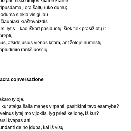
uo pat miško linijos kitame krante
ripūsdama į orą šaltų rūko dūmų;
uoduma siekia vis giliau
r čiaupiasi kraštovaizdis
arsi lytis – kad iškart pasiduotų, šiek tiek prasižiotų ir
prėptų
us, atsidėjusius vienas kitam, ant žolėje numestų
aplūdimio rankšluosčių
acra conversazione
akaro tyloje,
š kur staiga šalia manęs virpanti, pasitikinti tavo esamybė?
velnus lytėjimo vijoklis, lyg prieš kelionę, iš kur?
arsi kvapas arti
undanti delno įduba, kai iš visų