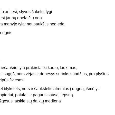
aip arti esi, slyvos šakele; lygi
arsi jaunų obelaičių oda
ra manyje tyla: net paukštis negieda
ik ugnis
.
riešaušrio tyla prakirsta iki kaulo, laukimas,
ol sugrįš, nors vėjas ir debesys surinks suodžius, pro plyšius
ripūs šviesos;
et blykstels, nors ir šaukštelis atremtas į dugną, išmėtyti
opieriai, patalai. Ir pagaus sausą liepsną
žgesusi atskleistų daiktų mediena