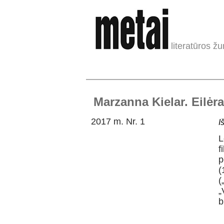
literatūros žu
Marzanna Kielar. Eilėra
2017 m. Nr. 1
I
L
f
p
(
(
„
b