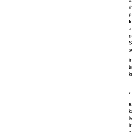
d
r
p
I
a
p
S
s
i
t
k
*
e
k
į
i