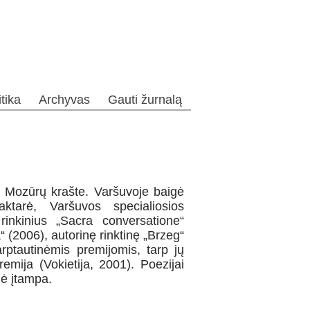
itika
Archyvas
Gauti žurnalą
Mozūrų krašte. Varšuvoje baigė
daktarė, Varšuvos specialiosios
rinkinius „Sacra conversatione“
 (2006), autorinę rinktinę „Brzeg“
rptautinėmis premijomis, tarp jų
remija (Vokietija, 2001). Poezijai
nė įtampa.