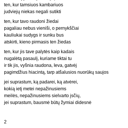
ten, kur tamsiuos kambariuos
judviejų niekas negali sutikti
ten, kur tavo raudoni žiedai
pagaliau nebus vieniši, o pernykščiai
kauliukai sudygs ir sunku bus
atskirti, kieno pirmasis ten žiedas
ten, kur jis tave palytės kaip kadais
nugalėtą pasaulį, kuriame tiktai tu
ir tik jis, vyšnia raudona, Ieva, gatvėj
pagimdžius hiacintą, tarp atšalusios nuorūkų saujos
jei suprastum, ką padarei, ką atvėrei,
kokią ietį metei nepažinusiems
meilės, nepažinusiems sielvarto įsčių,
jei suprastum, bausmė būtų žymiai didesnė
2