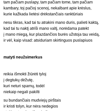
tam pačiam puslapy, tam pačiam tome, tam pačiam
kambary, toj pačioj scenoj, nekalbant apie krėslus,
kurie kažkada lietėsi drėkstančiais ranktūriais
nesu tikras, kad tai tu atrakini mano duris, palieti kaktą,
kad tai tu naktį atriši mano valtį, norėdama patekt
į mano miegą, kur plazdančios burės užstoja tau veidą,
ir vėl, kaip visad: atsiduriam skirtinguos puslapiuos
matyti neužsimerkus
reikia išmokti žiūrėti tyloj
į degtukų dėžutę,
kuri neturi sparnų, todėl
niekaip negali pakilti
su bundančiais mudviejų pirštais
ir kristi tolyn, kur nėra nedegios