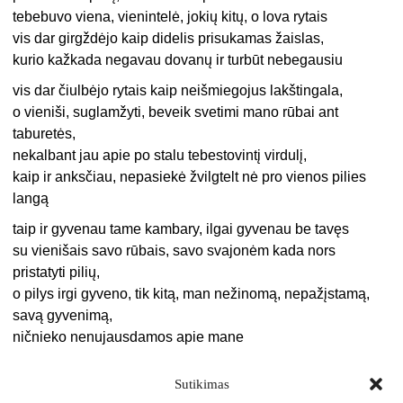
tebebuvo viena, vienintelė, jokių kitų, o lova rytais
vis dar girgždėjo kaip didelis prisukamas žaislas,
kurio kažkada negavau dovanų ir turbūt nebegausiu
vis dar čiulbėjo rytais kaip neišmiegojus lakštingala,
o vieniši, suglamžyti, beveik svetimi mano rūbai ant
taburetės,
nekalbant jau apie po stalu tebestovintį virdulį,
kaip ir anksčiau, nepasiekė žvilgtelt nė pro vienos pilies
langą
taip ir gyvenau tame kambary, ilgai gyvenau be tavęs
su vienišais savo rūbais, savo svajonėm kada nors
pristatyti pilių,
o pilys irgi gyveno, tik kitą, man nežinomą, nepažįstamą,
savą gyvenimą,
ničnieko nenujausdamos apie mane
Sutikimas