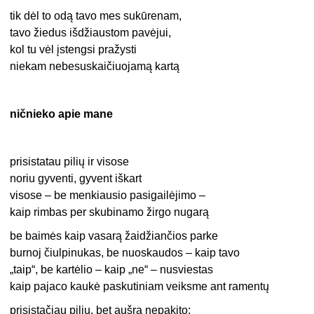
tik dėl to odą tavo mes sukūrenam,
tavo žiedus išdžiaustom pavėjui,
kol tu vėl įstengsi pražysti
niekam nebesuskaičiuojamą kartą
ničnieko apie mane
prisistatau pilių ir visose
noriu gyventi, gyvent iškart
visose – be menkiausio pasigailėjimo –
kaip rimbas per skubinamo žirgo nugarą
be baimės kaip vasarą žaidžiančios parke
burnoj čiulpinukas, be nuoskaudos – kaip tavo
„taip“, be kartėlio – kaip „ne“ – nusviestas
kaip pajaco kaukė paskutiniam veiksme ant ramentų
prisistačiau pilių, bet aušra nepakito: