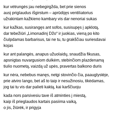
kur vėtrungės jau nebegirgžda, bet prie sienos
ausį priglaudus išgirstum – aprūdijęs ventiliatorius
užrakintam kažkieno kambary vis dar nenoriai sukas
kur kažkas, susirangęs ant sofos, susisupęs į apklotą,
dar tebežiūri „Limonadinį Džo“ ir juokias, vieną po kito
čiulpdamas barbarisus, tai ne tu, tu grakščiau suriesdavai
kojas
kur ant palangės, anapus užuolaidų, snaudžia fikusas,
apsnigtas nuvargusiom dulkėm, stebinčiom plazdenamą
tiulio nuometą, vaizdą už upės, pravertas balkono duris
kur nėra, nebebus manęs, netgi stovinčio čia, paauglystėje,
prie atviro lango, bet aš to taip ir nesužinosiu, tikėdamas,
jog tai tu vis dar palieti kaktą, kai karščiuoju
kada nors parsivesiu tave iš atminties į miestą,
kaip iš prieglaudos kartais pasiima vaiką,
o jis, žiūrėk, ir prigyja