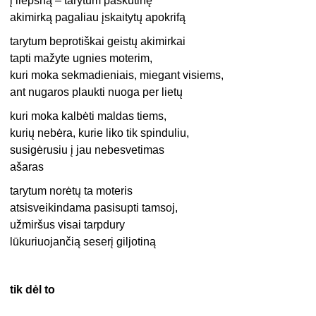
į liepsną – tarytum paskutinę
akimirką pagaliau įskaitytų apokrifą
tarytum beprotiškai geistų akimirkai
tapti mažyte ugnies moterim,
kuri moka sekmadieniais, miegant visiems,
ant nugaros plaukti nuoga per lietų
kuri moka kalbėti maldas tiems,
kurių nebėra, kurie liko tik spinduliu,
susigėrusiu į jau nebesvetimas
ašaras
tarytum norėtų ta moteris
atsisveikindama pasisupti tamsoj,
užmiršus visai tarpdury
lūkuriuojančią seserį giljotiną
tik dėl to