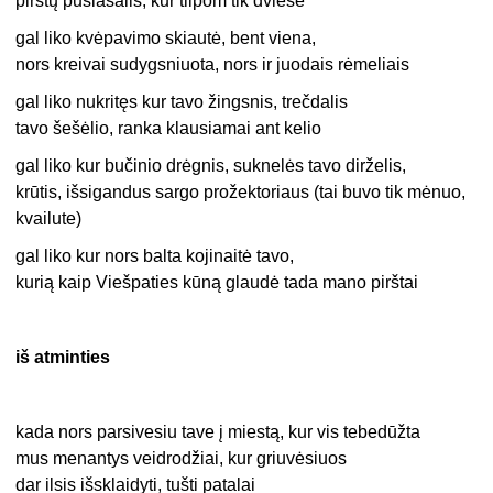
pirštų pusiasalis, kur tilpom tik dviese
gal liko kvėpavimo skiautė, bent viena,
nors kreivai sudygsniuota, nors ir juodais rėmeliais
gal liko nukritęs kur tavo žingsnis, trečdalis
tavo šešėlio, ranka klausiamai ant kelio
gal liko kur bučinio drėgnis, suknelės tavo dirželis,
krūtis, išsigandus sargo prožektoriaus (tai buvo tik mėnuo,
kvailute)
gal liko kur nors balta kojinaitė tavo,
kurią kaip Viešpaties kūną glaudė tada mano pirštai
iš atminties
kada nors parsivesiu tave į miestą, kur vis tebedūžta
mus menantys veidrodžiai, kur griuvėsiuos
dar ilsis išsklaidyti, tušti patalai