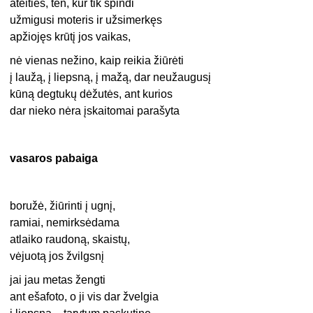
ateities, ten, kur tik spindi
užmigusi moteris ir užsimerkęs
apžiojęs krūtį jos vaikas,
nė vienas nežino, kaip reikia žiūrėti
į laužą, į liepsną, į mažą, dar neužaugusį
kūną degtukų dėžutės, ant kurios
dar nieko nėra įskaitomai parašyta
vasaros pabaiga
boružė, žiūrinti į ugnį,
ramiai, nemirksėdama
atlaiko raudoną, skaistų,
vėjuotą jos žvilgsnį
jai jau metas žengti
ant ešafoto, o ji vis dar žvelgia