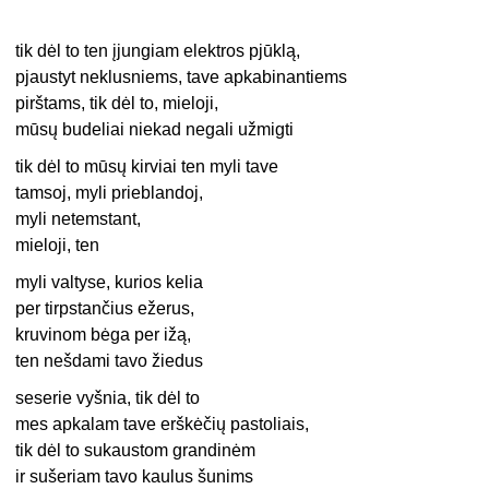
tik dėl to ten įjungiam elektros pjūklą,
pjaustyt neklusniems, tave apkabinantiems
pirštams, tik dėl to, mieloji,
mūsų budeliai niekad negali užmigti
tik dėl to mūsų kirviai ten myli tave
tamsoj, myli prieblandoj,
myli netemstant,
mieloji, ten
myli valtyse, kurios kelia
per tirpstančius ežerus,
kruvinom bėga per ižą,
ten nešdami tavo žiedus
seserie vyšnia, tik dėl to
mes apkalam tave erškėčių pastoliais,
tik dėl to sukaustom grandinėm
ir sušeriam tavo kaulus šunims