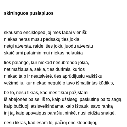
skirtinguos puslapiuos
skausmo enciklopedijoj mes labai vieniši:
niekas neras mūsų pėdsakų ties jokia,
netgi atversta, raide, ties jokiu juodu atverstu
skaičiumi palaiminimui niekas nelaukia
ties palange, kur niekad nesubrendo jokia,
net mažiausia, sėkla, ties durimis, kurios
niekad taip ir neatsivėrė, ties aprūdijusiu vaikišku
vežimėliu, kur niekad negulėjo tavo išmaitintas kūdikis,
be to, nesu tikras, kad mes tikrai pažįstami:
iš abejonės balse, iš to, kaip užsisegi paskutinę palto sagą,
kaip bučiuoji atsisveikindama, kaip ištrauki savo ranką
ir į ją, kaip apsvaigus parašiutininkė, nusileidžia snaigė,
nesu tikras, kad esam toj pačioj enciklopedijoj,