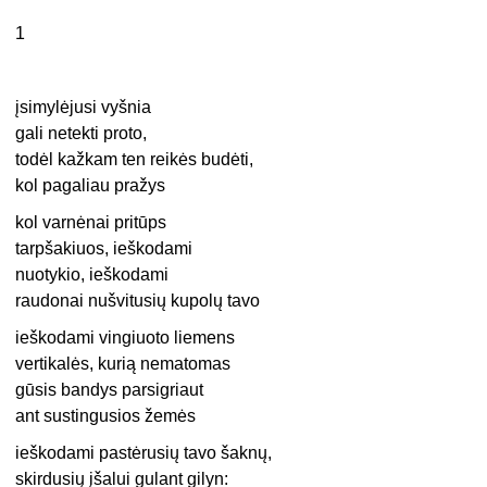
1
įsimylėjusi vyšnia
gali netekti proto,
todėl kažkam ten reikės budėti,
kol pagaliau pražys
kol varnėnai pritūps
tarpšakiuos, ieškodami
nuotykio, ieškodami
raudonai nušvitusių kupolų tavo
ieškodami vingiuoto liemens
vertikalės, kurią nematomas
gūsis bandys parsigriaut
ant sustingusios žemės
ieškodami pastėrusių tavo šaknų,
skirdusių įšalui gulant gilyn: