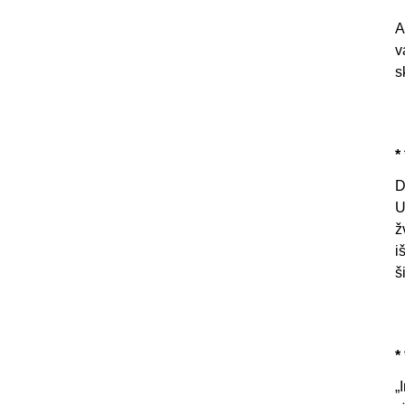
A
v
s
* 
D
U
ž
i
š
* 
„