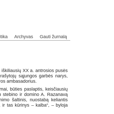
itika
Archyvas
Gauti žurnalą
škiliausių XX a. antrosios pusės
 rašytojų sąjungos garbės narys,
ūros ambasadorius.
mai, būties paslaptis, keisčiausių
tin stebino ir domino A. Razanavą
imo šaltinis, nuostabą keliantis
, ir tas kūrinys – kalba“, – byloja