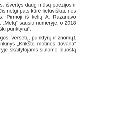
as, išvertęs daug mūsų poezijos ir
Jis netgi pats kūrė lietuviškai, nes
s. Pirmoji iš kelių A. Razanavo
m. „Metų“ sausio numeryje, o 2018
ški punktyrai“.
ygos: versetų, punktyrų ir znomų
1
rinkinys „Krikšto motinos dovana“
yje skaitytojams siūlome pluoštą