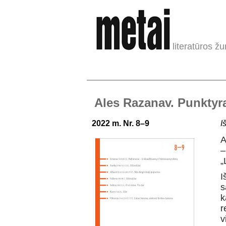
literatūros žu
Ales Razanav. Punktyr
2022 m. Nr. 8–9
I
A
–
„
I
s
k
r
v