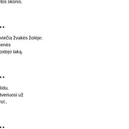
etos skonis.
* *
viečia žvakės žolėje:
ienės
pstojo taką.
* *
lidu.
tveriuosi už
ro!..
* *