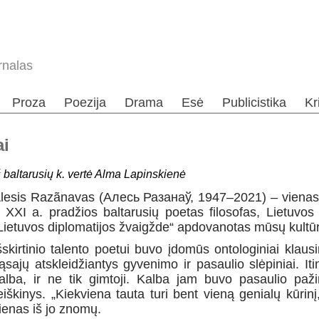
rnalas
Proza
Poezija
Drama
Esė
Publicistika
Kr
ai
š baltarusių k. vertė Alma Lapinskienė
lesis Razãnavas (Алесь Разанаў, 1947–2021) – vienas i
 XXI a. pradžios baltarusių poetas filosofas, Lietuvos
Lietuvos diplomatijos žvaigžde“ apdovanotas mūsų kult
šskirtinio talento poetui buvo įdomūs ontologiniai klausi
ąsajų atskleidžiantys gyvenimo ir pasaulio slėpiniai. I
alba, ir ne tik gimtoji.
Kalba jam buvo pasaulio pažin
eiškinys. „Kiekviena tauta turi bent vieną genialų kūrinį
ienas iš jo znomų.