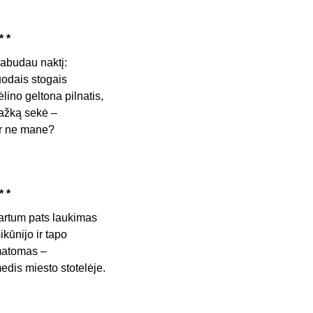
* *
abudau naktį:
uodais stogais
ėlino geltona pilnatis,
ažką sekė –
r ne mane?
* *
artum pats laukimas
sikūnijo ir tapo
atomas –
edis miesto stotelėje.