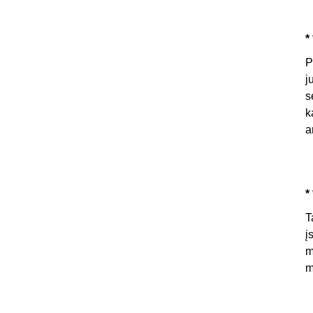
* 
P
j
s
k
a
* 
T
į
m
m