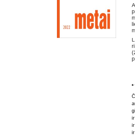
A
p
m
l
m
L
r
(
p
* 
Č
a
g
i
i
i