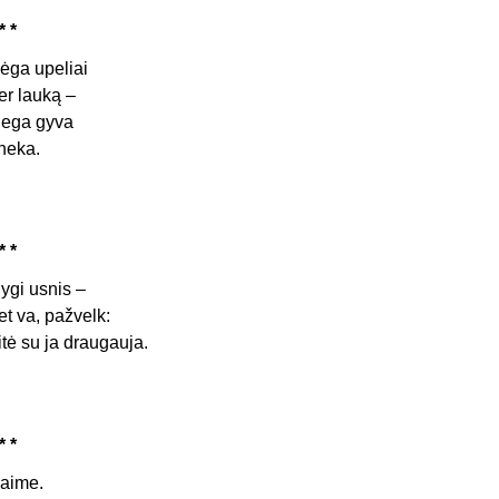
* *
ėga upeliai
er lauką –
lega gyva
neka.
* *
ygi usnis –
et va, pažvelk:
itė su ja draugauja.
* *
aime.