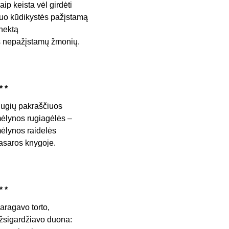
aip keista vėl girdėti
uo kūdikystės pažįstamą
nektą
š nepažįstamų žmonių.
* *
ugių pakraščiuos
ėlynos rugiagėlės –
ėlynos raidelės
asaros knygoje.
* *
aragavo torto,
žsigardžiavo duona: