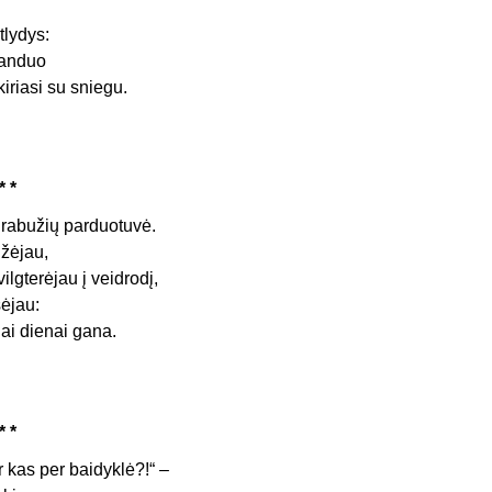
tlydys:
anduo
kiriasi su sniegu.
* *
rabužių parduotuvė.
žėjau,
vilgterėjau į veidrodį,
šėjau:
iai dienai gana.
* *
Ir kas per baidyklė?!“ –