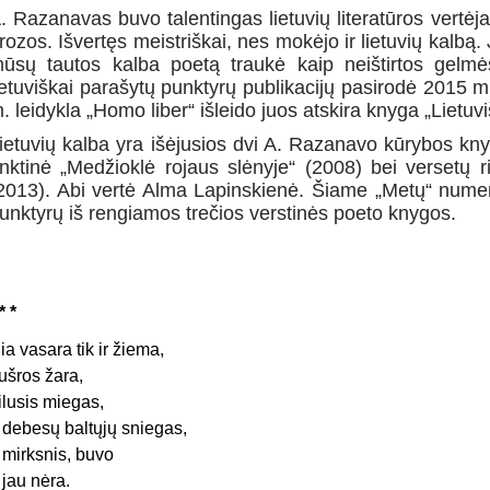
. Razanavas buvo talentingas lietuvių literatūros vertėj
rozos. Išvertęs meistriškai, nes mokėjo ir lietuvių kalbą. 
ūsų tautos kalba poetą traukė kaip neištirtos gelmė
ietuviškai parašytų punktyrų publikacijų pasirodė 2015 
. leidykla „Homo liber“ išleido juos atskira knyga „Lietuvi
ietuvių kalba yra išėjusios dvi A. Razanavo kūrybos kn
inktinė „Medžioklė rojaus slėnyje“ (2008) bei versetų 
2013). Abi vertė Alma Lapinskienė. Šiame „Metų“ numer
unktyrų iš rengiamos trečios verstinės poeto knygos.
* *
ia vasara tik ir žiema,
ušros žara,
ilusis miegas,
r debesų baltųjų sniegas,
r mirksnis, buvo
r jau nėra.