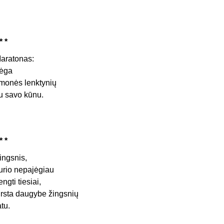
* *
aratonas:
ėga
monės lenktynių
u savo kūnu.
* *
ingsnis,
urio nepajėgiau
engti tiesiai,
irsta daugybe žingsnių
atu.