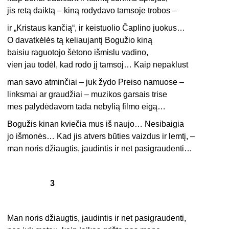
jis retą daiktą – kiną rodydavo tamsoje trobos –
ir „Kristaus kančią“, ir keistuolio Čaplino juokus…
O davatkėlės tą keliaujantį Bogužio kiną
baisiu raguotojo šėtono išmislu vadino,
vien jau todėl, kad rodo jį tamsoj… Kaip nepaklust
man savo atminčiai – juk žydo Preiso namuose –
linksmai ar graudžiai – muzikos garsais trise
mes palydėdavom tada nebylią filmo eigą…
Bogužis kinan kviečia mus iš naujo… Nesibaigia
jo išmonės… Kad jis atvers būties vaizdus ir lemtį, –
man noris džiaugtis, jaudintis ir net pasigraudenti…
3
Man noris džiaugtis, jaudintis ir net pasigraudenti,