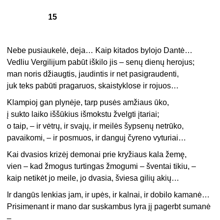
15
Nebe pusiaukelė, deja… Kaip kitados bylojo Dantė…
Vedliu Vergilijum pabūt iškilo jis – senų dienų herojus;
man noris džiaugtis, jaudintis ir net pasigraudenti,
juk teks pabūti pragaruos, skaistyklose ir rojuos…
Klampioj gan plynėje, tarp pusės amžiaus ūko,
į sukto laiko iššūkius išmokstu žvelgti įtariai;
o taip, – ir vėtrų, ir svajų, ir meilės šypsenų netrūko,
pavaikomi, – ir posmuos, ir danguj čyreno vyturiai…
Kai dvasios krizėj demonai prie kryžiaus kala žemę,
vien – kad žmogus turtingas žmogumi – šventai tikiu, –
kaip netikėt jo meile, jo dvasia, šviesa gilių akių…
Ir dangūs lenkias jam, ir upės, ir kalnai, ir dobilo kamanė…
Prisimenant ir mano dar suskambus lyra jį pagerbt sumanė
–