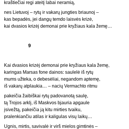
kraštiečiai regi ateitį labai neramią,
nes Lietuvoj – rytų ir vakarų jungties briaunoj –
kas bepadės, jei dangų temdo laisvės krizė,
kai dvasios krizėj demonai prie kryžiaus kala žemę…
9
Kai dvasios krizėj demonai prie kryžiaus kala žemę,
karingas Marsas fone dainos: saulelė iš rytų
mums užteka, o debesėliai, negandom aptemę,
iš vakarų atplaukia… – nacių Vermachto ritmu
pakeičia žaibiškai rytų padovanotą saulę,
tą Trojos arklį, iš Maskvos bjauria apgaule
įsivežtą, pakeičia ją kitu mirties tvaiku,
pralenkiančiu atilas ir kaligulas visų laikų…
Ugnis, mirtis, savivalė ir virš mielos gimtinės –