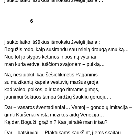
į sukto laiko iššūkius išmokstu žvelgti įtariai…
6
Į sukto laiko iššūkius išmokstu žvelgti įtariai;
Bogužis rodo, kaip susirandu sau mielą draugą smuiką…
Nuo tol jo stygos keturios ir posmų vyturiai
man kuria erdvę, tuščiom svajonėm – puikią…
Na, nesijuokit, kad šešiolikmetis Paganinis
su muzikantų kapela vestuvių maršus groja,
kad valso, polkos, o ir tango ritmams gimęs,
jaunimui šokiuos tampa širdžių šaukliu geruoju…
Dar – vasaros šventadieniai… Ventoj – gondolų imitacija –
gimti Kuršėnai virsta muzikos aidų Venecija…
Ką dar, Boguži, grąžini? Kas įsirašė man ir tau?
Dar – batsiuviai… Plaktukams kaukšint, jiems skaitau