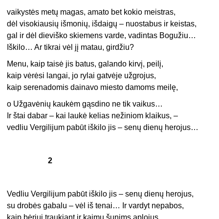
vaikystės metų magas, amato bet kokio meistras,
dėl visokiausių išmonių, išdaigų – nuostabus ir keistas,
gal ir dėl dieviško skiemens varde, vadintas Bogužiu…
Iškilo… Ar tikrai vėl jį matau, girdžiu?
Menu, kaip taisė jis batus, galando kirvį, peilį,
kaip vėrėsi langai, jo rylai gatvėje užgrojus,
kaip serenadomis dainavo miesto damoms meilę,
o Užgavėnių kaukėm gąsdino ne tik vaikus…
Ir štai dabar – kai laukė kelias nežiniom klaikus, –
vedliu Vergilijum pabūt iškilo jis – senų dienų herojus…
2
Vedliu Vergilijum pabūt iškilo jis – senų dienų herojus,
su drobės gabalu – vėl iš tenai… Ir vardyt nepabos,
kaip bėriui traukiant ir kaimų šunims aplojus,