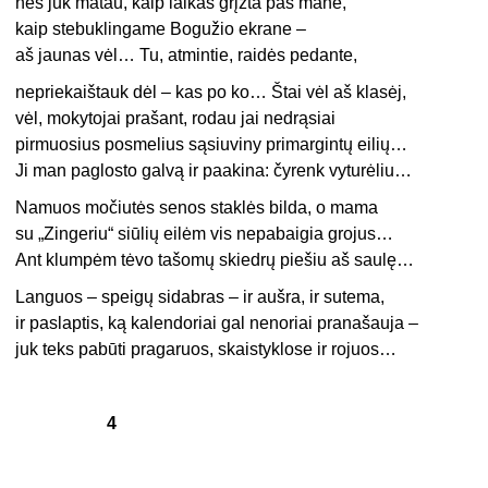
nes juk matau, kaip laikas grįžta pas mane,
kaip stebuklingame Bogužio ekrane –
aš jaunas vėl… Tu, atmintie, raidės pedante,
nepriekaištauk dėl – kas po ko… Štai vėl aš klasėj,
vėl, mokytojai prašant, rodau jai nedrąsiai
pirmuosius posmelius sąsiuviny primargintų eilių…
Ji man paglosto galvą ir paakina: čyrenk vyturėliu…
Namuos močiutės senos staklės bilda, o mama
su „Zingeriu“ siūlių eilėm vis nepabaigia grojus…
Ant klumpėm tėvo tašomų skiedrų piešiu aš saulę…
Languos – speigų sidabras – ir aušra, ir sutema,
ir paslaptis, ką kalendoriai gal nenoriai pranašauja –
juk teks pabūti pragaruos, skaistyklose ir rojuos…
4