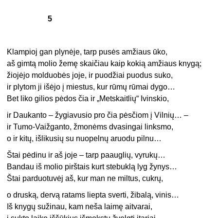
5
Klampioj gan plynėje, tarp pusės amžiaus ūko,
aš gimtą molio žemę skaičiau kaip kokią amžiaus knygą;
žiojėjo molduobės joje, ir puodžiai puodus suko,
ir plytom ji išėjo į miestus, kur rūmų rūmai dygo…
Bet liko gilios pėdos čia ir „Metskaitlių“ Ivinskio,
ir Daukanto – žygiavusio pro čia pėsčiom į Vilnių… –
ir Tumo-Vaižganto, žmonėms dvasingai linksmo,
o ir kitų, išlikusių su nuopelnų aruodu pilnu…
Štai pėdinu ir aš joje – tarp paauglių, vyrukų…
Bandau iš molio pirštais kurt stebuklą lyg žynys…
Štai parduotuvėj aš, kur man ne miltus, cukrų,
o druską, dervą ratams liepta sverti, žibalą, vinis…
Iš knygų sužinau, kam neša laimę aitvarai,