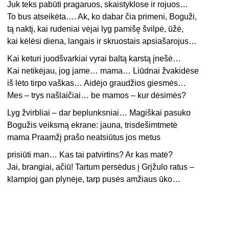
Juk teks pabūti pragaruos, skaistyklose ir rojuos…
To bus atseikėta…. Ak, ko dabar čia primeni, Boguži,
tą naktį, kai rudeniai vėjai lyg pamišę švilpė, ūžė,
kai kėlėsi diena, langais ir skruostais apsiašarojus…
Kai keturi juodšvarkiai vyrai baltą karstą įnešė…
Kai netikėjau, jog jame… mama… Liūdnai žvakidėse
iš lėto tirpo vaškas… Aidėjo graudžios giesmės…
Mes – trys našlaičiai… be mamos – kur dėsimės?
Lyg žvirbliai – dar beplunksniai… Magiškai pasuko
Bogužis veiksmą ekrane: jauna, trisdešimtmetė
mama Praamžį prašo neatsiūtus jos metus
prisiūti man… Kas tai patvirtins? Ar kas matė?
Jai, brangiai, ačiū! Tartum persėdus į Grįžulo ratus –
klampioj gan plynėje, tarp pusės amžiaus ūko…