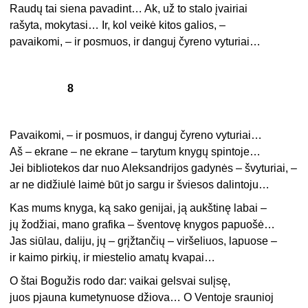
Raudų tai siena pavadint… Ak, už to stalo įvairiai
rašyta, mokytasi… Ir, kol veikė kitos galios, –
pavaikomi, – ir posmuos, ir danguj čyreno vyturiai…
8
Pavaikomi, – ir posmuos, ir danguj čyreno vyturiai…
Aš – ekrane – ne ekrane – tarytum knygų spintoje…
Jei bibliotekos dar nuo Aleksandrijos gadynės – švyturiai, –
ar ne didžiulė laimė būt jo sargu ir šviesos dalintoju…
Kas mums knyga, ką sako genijai, ją aukštinę labai –
jų žodžiai, mano grafika – šventovę knygos papuošė…
Jas siūlau, daliju, jų – grįžtančių – viršeliuos, lapuose –
ir kaimo pirkių, ir miestelio amatų kvapai…
O štai Bogužis rodo dar: vaikai gelsvai sulįsę,
juos pjauna kumetynuose džiova… O Ventoje sraunioj