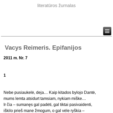
literatūros žurnalas
Vacys Reimeris. Epifanijos
2011 m. Nr. 7
1
Nebe pusiaukelė, deja… Kaip kitados bylojo Dantė,
mums lemta atsidurt tamsiam, nykiam miške…
Ir čia – sumanęs gal padėti, gal tiktai pasivaidenti,
iškilo prieš mane žmogum, o gal vėle ryškia –