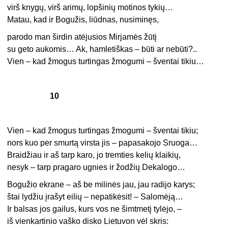
virš knygų, virš arimų, lopšinių motinos tykių…
Matau, kad ir Bogužis, liūdnas, nusiminęs,
parodo man širdin atėjusios Mirjamės žūtį
su geto aukomis… Ak, hamletiškas – būti ar nebūti?..
Vien – kad žmogus turtingas žmogumi – šventai tikiu…
10
Vien – kad žmogus turtingas žmogumi – šventai tikiu;
nors kuo per smurtą virsta jis – papasakojo Sruoga…
Braidžiau ir aš tarp karo, jo tremties kelių klaikių,
nesyk – tarp pragaro ugnies ir žodžių Dekalogo…
Bogužio ekrane – aš be milinės jau, jau radijo karys;
štai lydžiu įrašyt eilių – nepatikėsit! – Salomėją…
Ir balsas jos gailus, kurs vos ne šimtmetį tylėjo, –
iš vienkartinio vaško disko Lietuvon vėl skris: