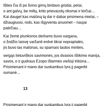
Išties čia iš po švino girnų birdavo grūdai, pelai,
o ant galvų, be miltų, krito prievaizdų riksmai ir kirčiai…
Kai daugel kas malūną tą dar ir dabar prisimena mielai, –
džiaugiuosi, rods, kas išgyventa anuomet – naujai
patirčiau…
Kai žemė plunksnos derliams buvo vargana,
o žodžio laisvę varžanti erdvė tikrai nepraplatės,
jis buvo tas malūnas, su sparnais tautos minties,
sergąs lietuviškos savimonės, jos dvasios išlikimo manija,
savos, o ir gudraus Ezopo ištarmės viešoji tribūna…
Prisimenant ir mano dar suskambus lyra jį pagerbt
sumanė…
13
Prisimenant ir mano dar suskambus lyra jį pagerbt