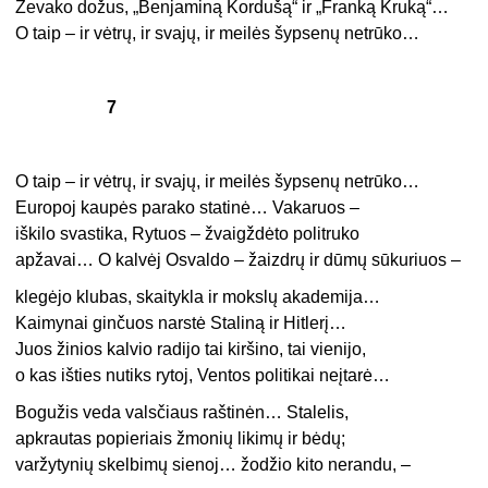
Zevako dožus, „Benjaminą Kordušą“ ir „Franką Kruką“…
O taip – ir vėtrų, ir svajų, ir meilės šypsenų netrūko…
7
O taip – ir vėtrų, ir svajų, ir meilės šypsenų netrūko…
Europoj kaupės parako statinė… Vakaruos –
iškilo svastika, Rytuos – žvaigždėto politruko
apžavai… O kalvėj Osvaldo – žaizdrų ir dūmų sūkuriuos –
klegėjo klubas, skaitykla ir mokslų akademija…
Kaimynai ginčuos narstė Staliną ir Hitlerį…
Juos žinios kalvio radijo tai kiršino, tai vienijo,
o kas išties nutiks rytoj, Ventos politikai neįtarė…
Bogužis veda valsčiaus raštinėn… Stalelis,
apkrautas popieriais žmonių likimų ir bėdų;
varžytynių skelbimų sienoj… žodžio kito nerandu, –