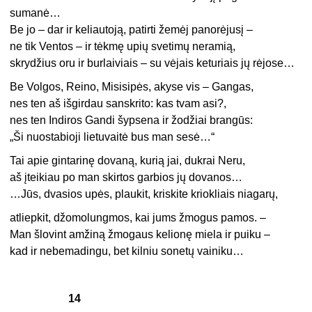
sumanė…
Be jo – dar ir keliautoją, patirti žemėj panorėjusį –
ne tik Ventos – ir tėkmę upių svetimų neramią,
skrydžius oru ir burlaiviais – su vėjais keturiais jų rėjose…
Be Volgos, Reino, Misisipės, akyse vis – Gangas,
nes ten aš išgirdau sanskrito: kas tvam asi?,
nes ten Indiros Gandi šypsena ir žodžiai brangūs:
„Ši nuostabioji lietuvaitė bus man sesė…“
Tai apie gintarinę dovaną, kurią jai, dukrai Neru,
aš įteikiau po man skirtos garbios jų dovanos…
…Jūs, dvasios upės, plaukit, kriskite kriokliais niagarų,
atliepkit, džomolungmos, kai jums žmogus pamos. –
Man šlovint amžiną žmogaus kelionę miela ir puiku –
kad ir nebemadingu, bet kilniu sonetų vainiku…
14