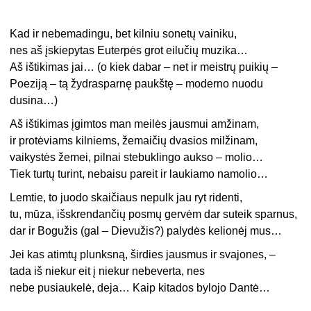
Kad ir nebemadingu, bet kilniu sonetų vainiku,
nes aš įskiepytas Euterpės grot eilučių muzika…
Aš ištikimas jai… (o kiek dabar – net ir meistrų puikių –
Poeziją – tą žydrasparnę paukštę – moderno nuodu
dusina…)
Aš ištikimas įgimtos man meilės jausmui amžinam,
ir protėviams kilniems, žemaičių dvasios milžinam,
vaikystės žemei, pilnai stebuklingo aukso – molio…
Tiek turtų turint, nebaisu pareit ir laukiamo namolio…
Lemtie, to juodo skaičiaus nepulk jau ryt ridenti,
tu, mūza, išskrendančių posmų gervėm dar suteik sparnus,
dar ir Bogužis (gal – Dievužis?) palydės kelionėj mus…
Jei kas atimtų plunksną, širdies jausmus ir svajones, –
tada iš niekur eit į niekur nebeverta, nes
nebe pusiaukelė, deja… Kaip kitados bylojo Dantė…