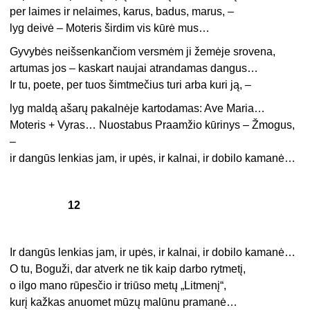
per laimes ir nelaimes, karus, badus, marus, –
lyg deivė – Moteris širdim vis kūrė mus…
Gyvybės neišsenkančiom versmėm ji žemėje srovena,
artumas jos – kaskart naujai atrandamas dangus…
Ir tu, poete, per tuos šimtmečius turi arba kuri ją, –
lyg maldą ašarų pakalnėje kartodamas: Ave Maria…
Moteris + Vyras… Nuostabus Praamžio kūrinys – Žmogus,
–
ir dangūs lenkias jam, ir upės, ir kalnai, ir dobilo kamanė…
12
Ir dangūs lenkias jam, ir upės, ir kalnai, ir dobilo kamanė…
O tu, Boguži, dar atverk ne tik kaip darbo rytmetį,
o ilgo mano rūpesčio ir triūso metų „Litmenį“,
kurį kažkas anuomet mūzų malūnu pramanė…