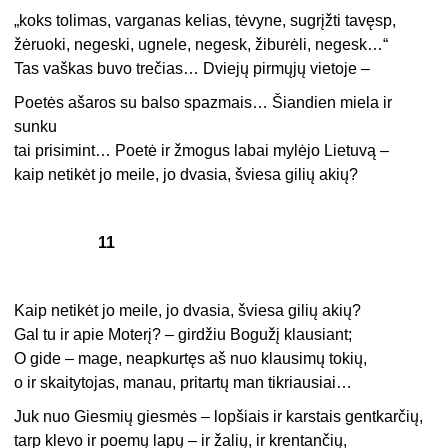
„koks tolimas, varganas kelias, tėvyne, sugrįžti tavęsp,
žėruoki, negeski, ugnele, negesk, žiburėli, negesk…“
Tas vaškas buvo trečias… Dviejų pirmųjų vietoje –
Poetės ašaros su balso spazmais… Šiandien miela ir
sunku
tai prisimint… Poetė ir žmogus labai mylėjo Lietuvą –
kaip netikėt jo meile, jo dvasia, šviesa gilių akių?
11
Kaip netikėt jo meile, jo dvasia, šviesa gilių akių?
Gal tu ir apie Moterį? – girdžiu Bogužį klausiant;
O gide – mage, neapkurtęs aš nuo klausimų tokių,
o ir skaitytojas, manau, pritartų man tikriausiai…
Juk nuo Giesmių giesmės – lopšiais ir karstais gentkarčių,
tarp klevo ir poemų lapų – ir žalių, ir krentančių,