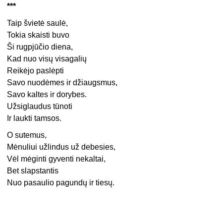
***
Taip švietė saulė,
Tokia skaisti buvo
Ši rugpjūčio diena,
Kad nuo visų visagalių
Reikėjo paslėpti
Savo nuodėmes ir džiaugsmus,
Savo kaltes ir dorybes.
Užsiglaudus tūnoti
Ir laukti tamsos.
O sutemus,
Mėnuliui užlindus už debesies,
Vėl mėginti gyventi nekaltai,
Bet slapstantis
Nuo pasaulio pagundų ir tiesų.