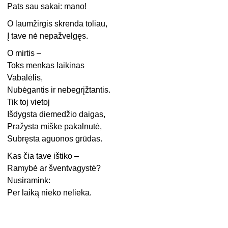
Pats sau sakai: mano!
O laumžirgis skrenda toliau,
Į tave nė nepažvelgęs.
O mirtis –
Toks menkas laikinas
Vabalėlis,
Nubėgantis ir nebegrįžtantis.
Tik toj vietoj
Išdygsta diemedžio daigas,
Pražysta miške pakalnutė,
Subręsta aguonos grūdas.
Kas čia tave ištiko –
Ramybė ar šventvagystė?
Nusiramink:
Per laiką nieko nelieka.