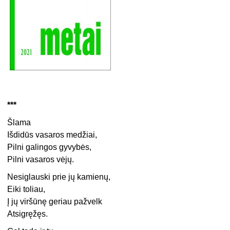
***
Šlama
Išdidūs vasaros medžiai,
Pilni galingos gyvybės,
Pilni vasaros vėjų.
Nesiglauski prie jų kamienų,
Eiki toliau,
Į jų viršūnę geriau pažvelk
Atsigręžęs.