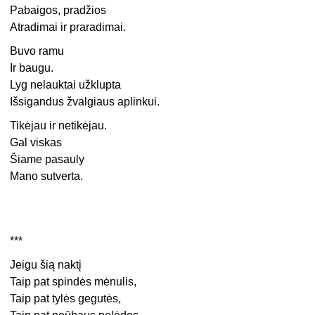
Pabaigos, pradžios
Atradimai ir praradimai.
Buvo ramu
Ir baugu.
Lyg nelauktai užklupta
Išsigandus žvalgiaus aplinkui.
Tikėjau ir netikėjau.
Gal viskas
Šiame pasauly
Mano sutverta.
***
Jeigu šią naktį
Taip pat spindės mėnulis,
Taip pat tylės gegutės,