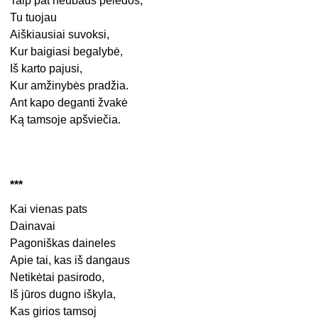
Taip pat neūbaus pelėdos,
Tu tuojau
Aiškiausiai suvoksi,
Kur baigiasi begalybė,
Iš karto pajusi,
Kur amžinybės pradžia.
Ant kapo deganti žvakė
Ką tamsoje apšviečia.
***
Kai vienas pats
Dainavai
Pagoniškas daineles
Apie tai, kas iš dangaus
Netikėtai pasirodo,
Iš jūros dugno iškyla,
Kas girios tamsoj