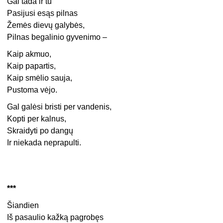
Gal tada ir tu
Pasijusi esąs pilnas
Žemės dievų galybės,
Pilnas begalinio gyvenimo –
Kaip akmuo,
Kaip papartis,
Kaip smėlio sauja,
Pustoma vėjo.
Gal galėsi bristi per vandenis,
Kopti per kalnus,
Skraidyti po dangų
Ir niekada neprapulti.
***
Šiandien
Iš pasaulio kažką pagrobęs