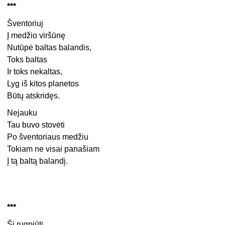
***
Šventoriuj
Į medžio viršūnę
Nutūpė baltas balandis,
Toks baltas
Ir toks nekaltas,
Lyg iš kitos planetos
Būtų atskridęs.
Nejauku
Tau buvo stovėti
Po šventoriaus medžiu
Tokiam ne visai panašiam
Į tą baltą balandį.
***
Šį rugpjūtį,