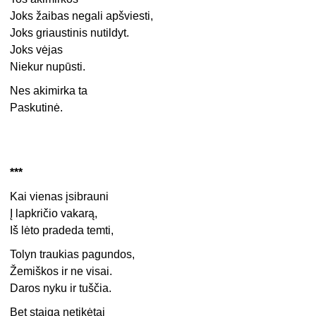
Joks žaibas negali apšviesti,
Joks griaustinis nutildyt.
Joks vėjas
Niekur nupūsti.
Nes akimirka ta
Paskutinė.
***
Kai vienas įsibrauni
Į lapkričio vakarą,
Iš lėto pradeda temti,
Tolyn traukias pagundos,
Žemiškos ir ne visai.
Daros nyku ir tuščia.
Bet staiga netikėtai