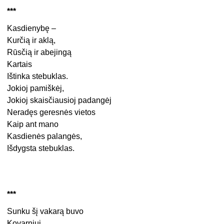
***
Kasdienybę –
Kurčią ir aklą,
Rūsčią ir abejingą
Kartais
Ištinka stebuklas.
Jokioj pamiškėj,
Jokioj skaisčiausioj padangėj
Neradęs geresnės vietos
Kaip ant mano
Kasdienės palangės,
Išdygsta stebuklas.
***
Sunku šį vakarą buvo
Kovarniui