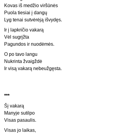
Kovas iš medžio viršūnės
Puola tiesiai į dangų
Lyg tenai sutvėrėją išvydęs.
Ir į lapkričio vakarą
Vėl sugrįžta
Pagundos ir nuodėmės.
O po tavo langu
Nukrinta žvaigždė
Ir visą vakarą nebeužgęsta.
***
Šį vakarą
Manyje sutilpo
Visas pasaulis.
Visas jo laikas,