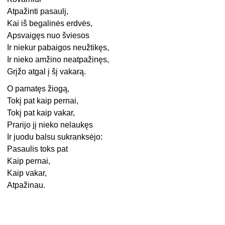
Atpažinti pasaulį,
Kai iš begalinės erdvės,
Apsvaigęs nuo šviesos
Ir niekur pabaigos neužtikęs,
Ir nieko amžino neatpažinęs,
Grįžo atgal į šį vakarą.
O pamatęs žiogą,
Tokį pat kaip pernai,
Tokį pat kaip vakar,
Prarijo jį nieko nelaukęs
Ir juodu balsu sukranksėjo:
Pasaulis toks pat
Kaip pernai,
Kaip vakar,
Atpažinau.