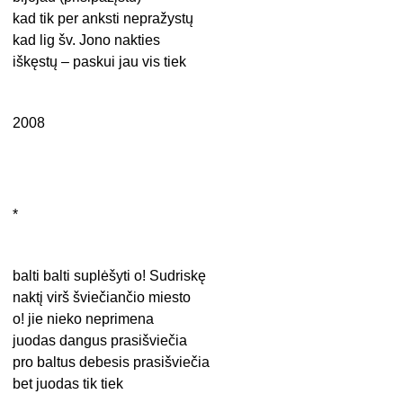
kad tik per anksti nepražystų
kad lig šv. Jono nakties
iškęstų – paskui jau vis tiek
2008
*
balti balti suplėšyti o! Sudriskę
naktį virš šviečiančio miesto
o! jie nieko neprimena
juodas dangus prasišviečia
pro baltus debesis prasišviečia
bet juodas tik tiek