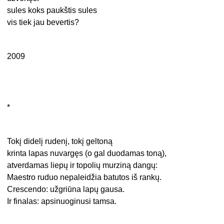
sules koks paukštis sules
vis tiek jau bevertis?
2009
*
Tokį didelį rudenį, tokį geltoną
krinta lapas nuvargęs (o gal duodamas toną),
atverdamas liepų ir topolių murziną dangų:
Maestro ruduo nepaleidžia batutos iš rankų.
Crescendo: užgriūna lapų gausa.
Ir finalas: apsinuoginusi tamsa.