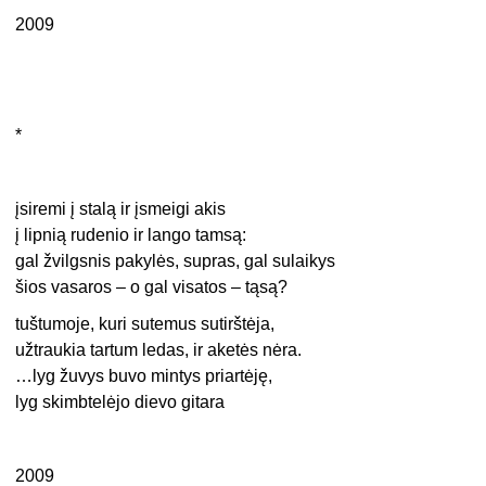
2009
*
įsiremi į stalą ir įsmeigi akis
į lipnią rudenio ir lango tamsą:
gal žvilgsnis pakylės, supras, gal sulaikys
šios vasaros – o gal visatos – tąsą?
tuštumoje, kuri sutemus sutirštėja,
užtraukia tartum ledas, ir aketės nėra.
…lyg žuvys buvo mintys priartėję,
lyg skimbtelėjo dievo gitara
2009