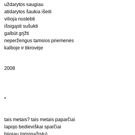
uždarytos saugiau
atidarytos šaukia išeiti
vilioja nustebti
išsigąsti sušukti
galbūt grįžti
neperžengus tamsios priemenės
kalboje ir tikrovėje
2008
*
tais metais? tais metais paparčiai
lapojo bedieviškai sparčiai
bijojau (prisipažįstu)