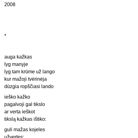
2008
*
auga kažkas
lyg manyje
lyg tam krūme už lango
kur mažoji tvėrinėja
dūzgia ropščiasi lando
ieško kažko
pagalvoji gal tikslo
ar verta ieškot
tikslą kažkas ištiko:
guli mažas kojeles
užvertęs: