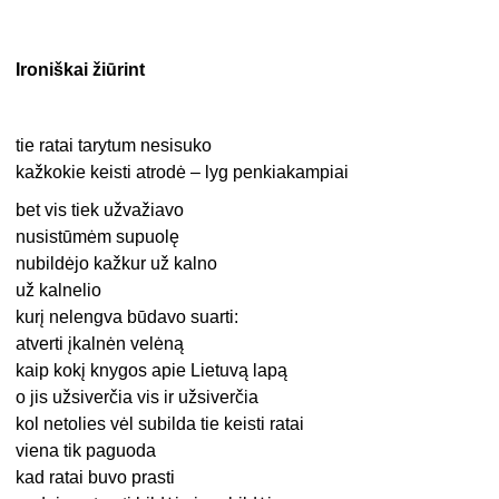
Ironiškai žiūrint
tie ratai tarytum nesisuko
kažkokie keisti atrodė – lyg penkiakampiai
bet vis tiek užvažiavo
nusistūmėm supuolę
nubildėjo kažkur už kalno
už kalnelio
kurį nelengva būdavo suarti:
atverti įkalnėn velėną
kaip kokį knygos apie Lietuvą lapą
o jis užsiverčia vis ir užsiverčia
kol netolies vėl subilda tie keisti ratai
viena tik paguoda
kad ratai buvo prasti