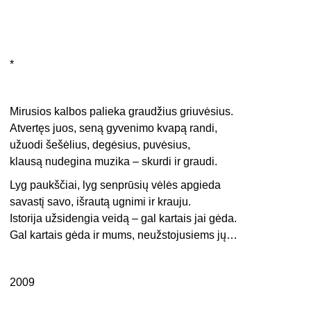
*
Mirusios kalbos palieka graudžius griuvėsius.
Atvertęs juos, seną gyvenimo kvapą randi,
užuodi šešėlius, degėsius, puvėsius,
klausą nudegina muzika – skurdi ir graudi.
Lyg paukščiai, lyg senprūsių vėlės apgieda
savastį savo, išrautą ugnimi ir krauju.
Istorija užsidengia veidą – gal kartais jai gėda.
Gal kartais gėda ir mums, neužstojusiems jų…
2009