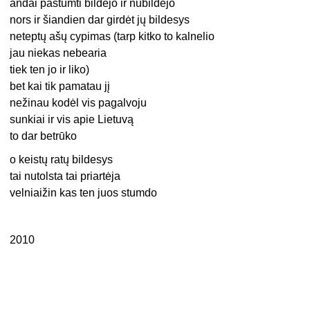
andai pastumti bildėjo ir nubildėjo
nors ir šiandien dar girdėt jų bildesys
neteptų ašų cypimas (tarp kitko to kalnelio
jau niekas nebearia
tiek ten jo ir liko)
bet kai tik pamatau jį
nežinau kodėl vis pagalvoju
sunkiai ir vis apie Lietuvą
to dar betrūko
o keistų ratų bildesys
tai nutolsta tai priartėja
velniaižin kas ten juos stumdo
2010