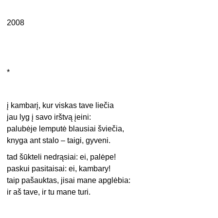
2008
*
į kambarį, kur viskas tave liečia
jau lyg į savo irštvą įeini:
palubėje lemputė blausiai šviečia,
knyga ant stalo – taigi, gyveni.
tad šūkteli nedrąsiai: ei, palėpe!
paskui pasitaisai: ei, kambary!
taip pašauktas, jisai mane apglėbia:
ir aš tave, ir tu mane turi.