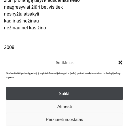
žiūri pro langą taryt klausdamas kelio
neagresyviai žiūri bet vis tiek
nesiryžtu atsakyti
kad ir aš nežinau
nežinau net kas žino
2009
Sutikimas
Siekdami teikti geriausią patirtį, įrenginio informacijai saugoti ir (arba) pasiekti naudojame tokias technologijas kaip
slapukus.
Sutikti
Apie mus
Redakcija
Prenumerata
Atmesti
Literatūros mėnraštis „Metai“ © 2026. Leidžiamas nuo 1991 m.
Peržiūrėti nuostatas
Powered by
WordPress
and
WordPress Theme
created with Artisteer.