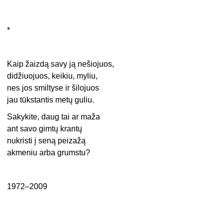
*
Kaip žaizdą savy ją nešiojuos,
didžiuojuos, keikiu, myliu,
nes jos smiltyse ir šilojuos
jau tūkstantis metų guliu.
Sakykite, daug tai ar maža
ant savo gimtų krantų
nukristi į seną peizažą
akmeniu arba grumstu?
1972–2009