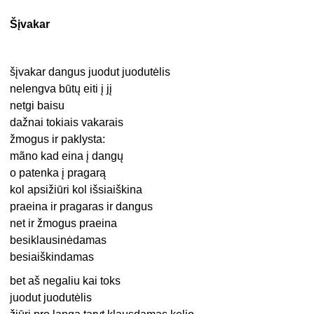
Šįvakar
šįvakar dangus juodut juodutėlis
nelengva būtų eiti į jį
netgi baisu
dažnai tokiais vakarais
žmogus ir paklysta:
mãno kad eina į dangų
o patenka į pragarą
kol apsižiūri kol išsiaiškina
praeina ir pragaras ir dangus
net ir žmogus praeina
besiklausinėdamas
besiaiškindamas
bet aš negaliu kai toks
juodut juodutėlis