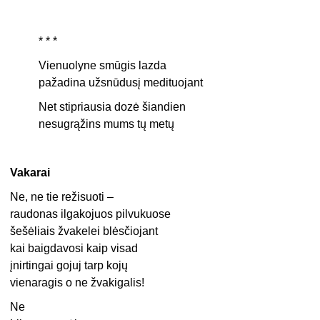
* * *
Vienuolyne smūgis lazda
pažadina užsnūdusį medituojant
Net stipriausia dozė šiandien
nesugrąžins mums tų metų
Vakarai
Ne, ne tie režisuoti –
raudonas ilgakojuos pilvukuose
šešėliais žvakelei blėsčiojant
kai baigdavosi kaip visad
įnirtingai gojuj tarp kojų
vienaragis o ne žvakigalis!
Ne