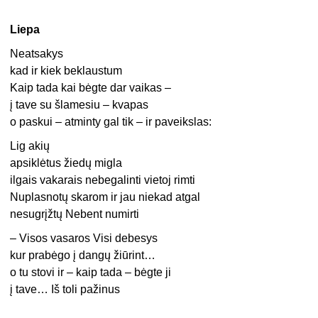
Liepa
Neatsakys
kad ir kiek beklaustum
Kaip tada kai bėgte dar vaikas –
į tave su šlamesiu – kvapas
o paskui – atminty gal tik – ir paveikslas:
Lig akių
apsiklėtus žiedų migla
ilgais vakarais nebegalinti vietoj rimti
Nuplasnotų skarom ir jau niekad atgal
nesugrįžtų Nebent numirti
– Visos vasaros Visi debesys
kur prabėgo į dangų žiūrint…
o tu stovi ir – kaip tada – bėgte ji
į tave… Iš toli pažinus