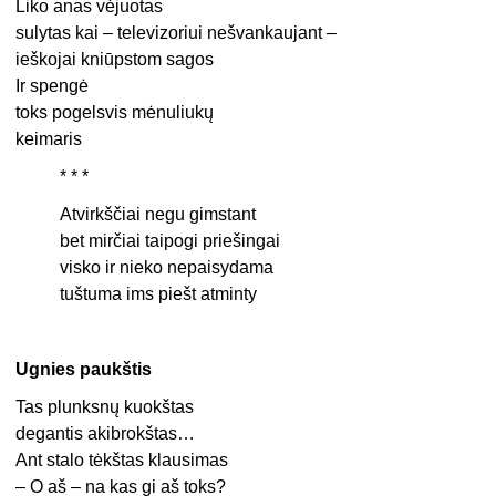
Liko anas vėjuotas
sulytas kai – televizoriui nešvankaujant –
ieškojai kniūpstom sagos
Ir spengė
toks pogelsvis mėnuliukų
keimaris
* * *
Atvirkščiai negu gimstant
bet mirčiai taipogi priešingai
visko ir nieko nepaisydama
tuštuma ims piešt atminty
Ugnies paukštis
Tas plunksnų kuokštas
degantis akibrokštas…
Ant stalo tėkštas klausimas
– O aš – na kas gi aš toks?