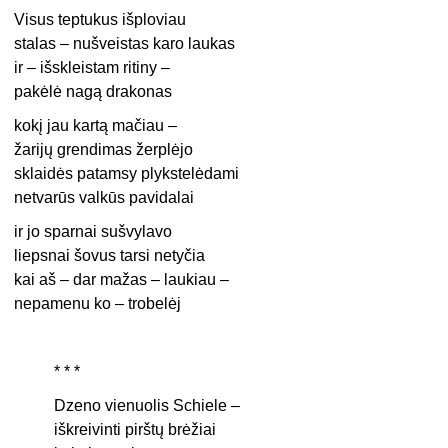
Visus teptukus išploviau
stalas – nušveistas karo laukas
ir – išskleistam ritiny –
pakėlė nagą drakonas
kokį jau kartą mačiau –
žarijų grendimas žerplėjo
sklaidės patamsy plykstelėdami
netvarūs valkūs pavidalai
ir jo sparnai sušvylavo
liepsnai šovus tarsi netyčia
kai aš – dar mažas – laukiau –
nepamenu ko – trobelėj
* * *
Dzeno vienuolis Schiele –
iškreivinti pirštų brėžiai