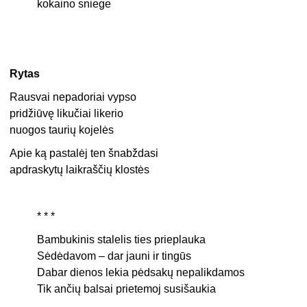
kokaino sniege
Rytas
Rausvai nepadoriai vypso
pridžiūvę likučiai likerio
nuogos taurių kojelės
Apie ką pastalėj ten šnabždasi
apdraskytų laikraščių klostės
* * *
Bambukinis stalelis ties prieplauka
Sėdėdavom – dar jauni ir tingūs
Dabar dienos lekia pėdsakų nepalikdamos
Tik ančių balsai prietemoj susišaukia