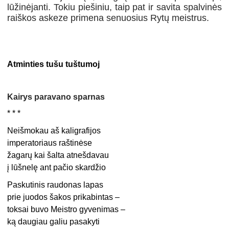
lūžinėjanti. Tokiu piešiniu, taip pat ir savita spalvinės
raiškos askeze primena senuosius Rytų meistrus.
Atminties tušu tuštumoj
Kairys paravano sparnas
* * *
Neišmokau aš kaligrafijos
imperatoriaus raštinėse
žagarų kai šalta atnešdavau
į lūšnelę ant pačio skardžio
Paskutinis raudonas lapas
prie juodos šakos prikabintas –
toksai buvo Meistro gyvenimas –
ką daugiau galiu pasakyti