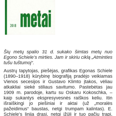
Šių metų spalio 31 d. sukako šimtas metų nuo
Egono Schiele’s mirties. Jam ir skiriu ciklą „Atminties
tušu tuštumoj“.
Austrų tapytojas, piešėjas, grafikas Egonas Schiele
(1890–1918) kūrybinę biografiją pradėjo veikiamas
Vienos secesijos ir Gustavo Klimto įtakos, vėliau
atkakliai siekė stiliaus savitumo. Pastebėtas jau
1909 m. parodoje, kartu su Oskaru Kokoschka, –
kaip sukantys ekspresyvesnės raiškos keliu. Itin
išraiškingi jo piešiniai ir aktai (už „moralės
pažeidimus“ baustas, netgi trumpam kalintas). E.
Schiele’s linija drąsi, netgi įžūli ir tuo pačiu trapi,