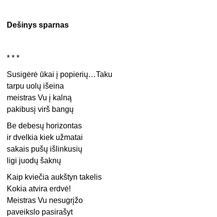
Dešinys sparnas
* * *
Susigėrė ūkai į popierių…Taku
tarpu uolų išeina
meistras Vu į kalną
pakibusį virš bangų
Be debesų horizontas
ir dvelkia kiek užmatai
sakais pušų išlinkusių
ligi juodų šaknų
Kaip kviečia aukštyn takelis
Kokia atvira erdvė!
Meistras Vu nesugrįžo
paveikslo pasirašyt