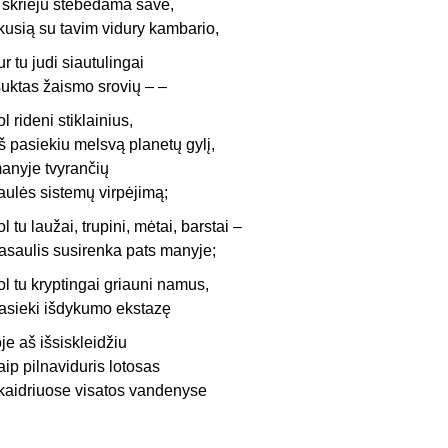
r skrieju stebėdama save,
ikusią su tavim vidury kambario,
ur tu judi siautulingai
suktas žaismo srovių – –
ol rideni stiklainius,
š pasiekiu melsvą planetų gylį,
anyje tvyrančių
aulės sistemų virpėjimą;
ol tu laužai, trupini, mėtai, barstai –
asaulis susirenka pats manyje;
ol tu kryptingai griauni namus,
asieki išdykumo ekstazę
oje aš išsiskleidžiu
aip pilnaviduris lotosas
kaidriuose visatos vandenyse