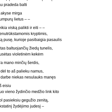
au pradeda balti
r akyse mirga
umpurų lietus – –
eikia viską palikti ir eiti – –
enutrūkstamomis kryptimis,
 tą pusę, kurioje pasibaigia pasaulis
itas baltuojančių žiedų tunelis,
usėtas violetinėm kekėm
ra mano minčių šerdis,
r dėl to aš palieku namus,
r darbe niekas nesulauks manęs
š eisiu
uo vieno žydinčio medžio link kito
ol pasieksiu gegužio zenitą,
kstatinį žydėjimo judesį –