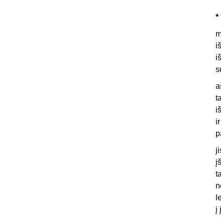
* 
m
i
i
s
a
t
i
i
p
j
į
t
n
l
į