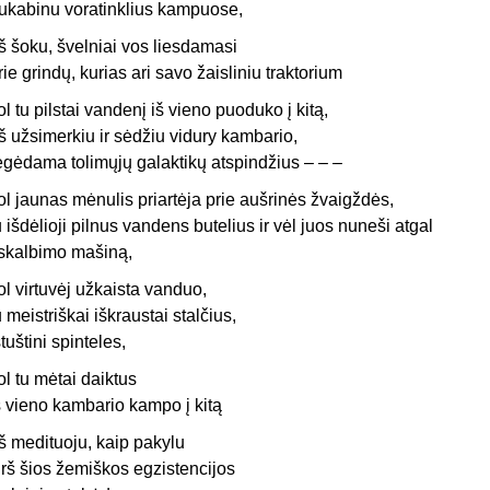
ukabinu voratinklius kampuose,
š šoku, švelniai vos liesdamasi
rie grindų, kurias ari savo žaisliniu traktorium
ol tu pilstai vandenį iš vieno puoduko į kitą,
š užsimerkiu ir sėdžiu vidury kambario,
egėdama tolimųjų galaktikų atspindžius – – –
ol jaunas mėnulis priartėja prie aušrinės žvaigždės,
u išdėlioji pilnus vandens butelius ir vėl juos nuneši atgal
 skalbimo mašiną,
ol virtuvėj užkaista vanduo,
u meistriškai iškraustai stalčius,
štuštini spinteles,
ol tu mėtai daiktus
š vieno kambario kampo į kitą
š medituoju, kaip pakylu
irš šios žemiškos egzistencijos