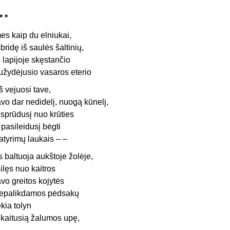
* *
es kaip du elniukai,
šbridę iš saulės šaltinių,
š lapijoje skęstančio
užydėjusio vasaros eterio
š vejuosi tave,
avo dar nedidelį, nuogą kūnelį,
šsprūdusį nuo krūties
r pasileidusį bėgti
atyrimų laukais – –
is baltuoja aukštoje žolėje,
šilęs nuo kaitros
avo greitos kojytės
epalikdamos pėdsakų
ekia tolyn
 įkaitusią žalumos upę,