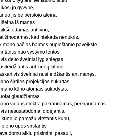
nt kurio lyg ant nematomo siūlo
aikosi jo gyvybė,
uriuo jis be perstojo ateina
r išeina iš manęs
aikščiodamas ant lyno,
et žinodamas, kad niekada nenukris,
ik mano pačios baimės nupieštame paveiksle
rintantis nuo vystymo lentos
r vis dėlto švelniai lyg sniegas
usileidžiantis ant žiedų kilimo,
askart vis švelniai nusileidžiantis ant manęs,
ano širdies projekcijos sukurtas
r mano kūno atomais sulipdytas,
uolat glaudžiamas,
ano vidaus elektra pakraunamas, perkraunamas
r vis nesustabdomai didėjantis,
š kūnelio pamažu virstantis kūnu,
š pieno upės virstantis
evaldomu alkiu prisiminti pasaulį,