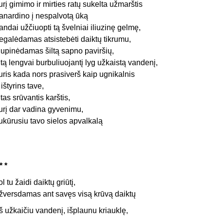
urį gimimo ir mirties ratų sukelta užmarštis
anardino į nespalvotą ūką
andai užčiuopti tą švelniai iliuzinę gelmę,
egalėdamas atsistebėti daiktų tikrumu,
iupinėdamas šiltą sapno paviršių,
itą lengvai burbuliuojantį lyg užkaistą vandenį,
uris kada nors prasiverš kaip ugnikalnis
r ištyrins tave,
itas srūvantis karštis,
urį dar vadina gyvenimu,
ukūrusiu tavo sielos apvalkalą
* *
ol tu žaidi daiktų griūtį,
žversdamas ant savęs visą krūvą daiktų
š užkaičiu vandenį, išplaunu kriauklę,