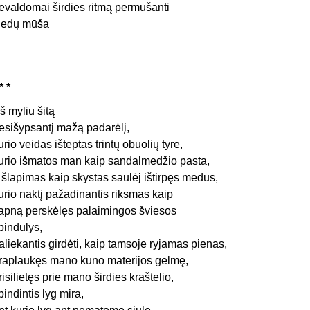
evaldomai širdies ritmą permušanti
iedų mūša
* *
š myliu šitą
esišypsantį mažą padarėlį,
urio veidas išteptas trintų obuolių tyre,
urio išmatos man kaip sandalmedžio pasta,
 šlapimas kaip skystas saulėj ištirpęs medus,
urio naktį pažadinantis riksmas kaip
apną perskėlęs palaimingos šviesos
pindulys,
aliekantis girdėti, kaip tamsoje ryjamas pienas,
raplaukęs mano kūno materijos gelmę,
risilietęs prie mano širdies kraštelio,
pindintis lyg mira,