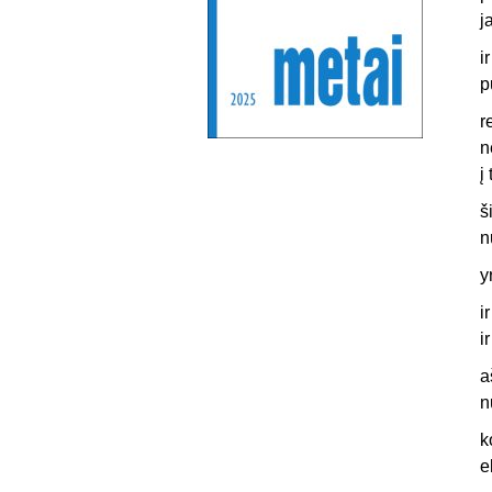
j
i
p
r
n
į
š
n
y
i
i
a
n
k
e