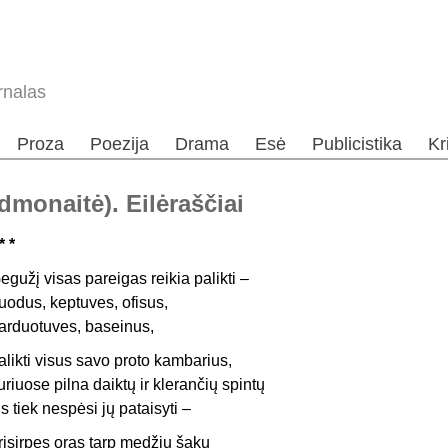
rnalas
Proza
Poezija
Drama
Esė
Publicistika
Kr
dmonaitė). Eilėraščiai
* *
egužį visas pareigas reikia palikti –
uodus, keptuves, ofisus,
arduotuves, baseinus,
alikti visus savo proto kambarius,
uriuose pilna daiktų ir klerančių spintų
is tiek nespėsi jų pataisyti –
risirpęs oras tarp medžių šakų