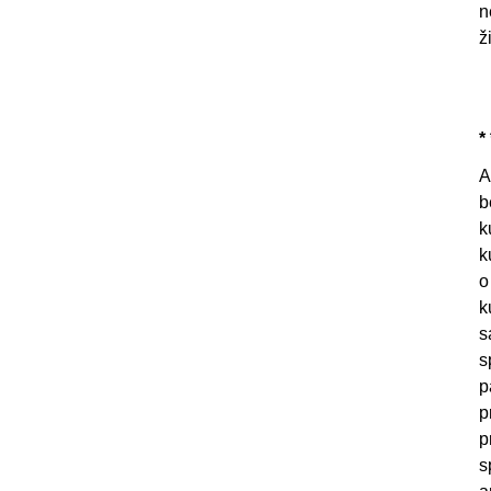
n
ž
* 
A
b
k
k
o
k
s
s
p
p
p
s