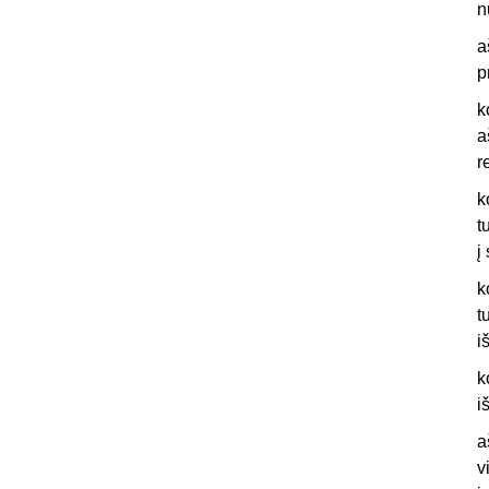
n
a
p
k
a
r
k
t
į
k
t
i
k
i
a
v