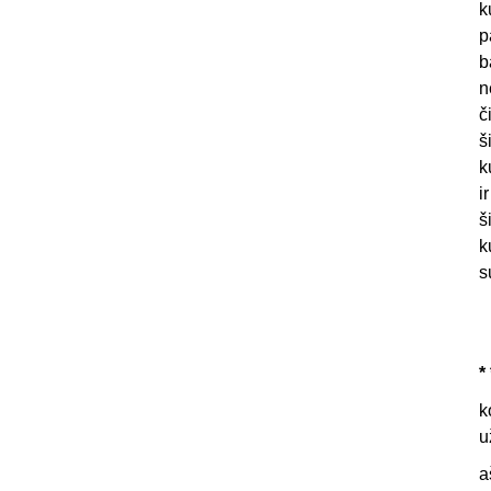
k
p
b
n
č
š
k
i
š
k
s
* 
k
u
a