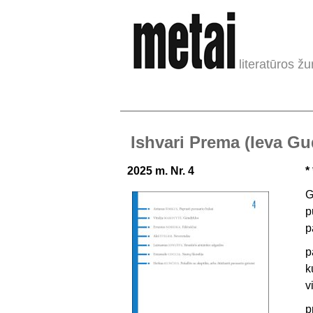
literatūros žu
Ishvari Prema (Ieva Gu
2025 m. Nr. 4
* 
G
p
p
p
k
v
p