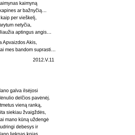
aimynas kaimyną
 kapines ar bažnyčią…
r kaip per vieškelį,
arytum netyčia,
liaužia aptingus angis…
a Apvaizdos Akis,
ai mes bandom suprasti…
2012.V.11
ano galva ilsėjosi
ėnulio delčios pavėnėj.
tmetus vieną ranką,
ita siekiau žvaigždės,
ai mano kūną uždengė
udringi debesys ir
ano lieknas kojas