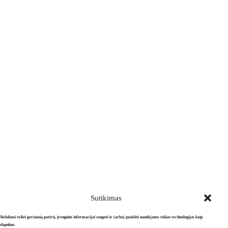
Sutikimas
Siekdami teikti geriausią patirtį, įrenginio informacijai saugoti ir (arba) pasiekti naudojame tokias technologijas kaip
slapukus.