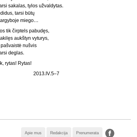
arsi sakalas, tylos užvaldytas.
šdidus, tarsi būtų
argyboje miego…
os tik čirptels pabudęs,
akilęs aukštyn vyturys,
r pašvaistė nušvis
arsi deglas.
k, rytas! Rytas!
2013.IV.5–7
Apie mus
Redakcija
Prenumerata