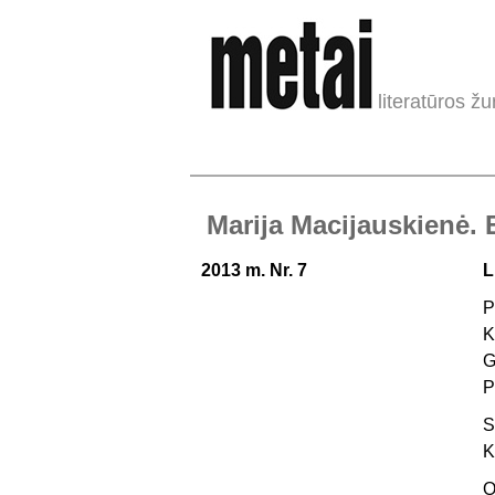
literatūros žu
Marija Macijauskienė. E
2013 m. Nr. 7
L
P
K
G
P
S
K
O