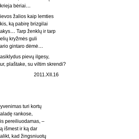
krieja bėriai…
ievos žalios kaip lemties
kis, ką pabirę brizgilai
akys… Tarp ženklų ir tarp
elių kryžmės guli
ario gintaro dėmė…
asiklydus pievų ilgesy,
ur, plaštake, su viltim skrendi?
2011.XII.16
yvenimas turi kortų
aladę rankose,
is pereiliuodamas, –
ą išmest ir ką dar
alikt, kad žingsniuotų