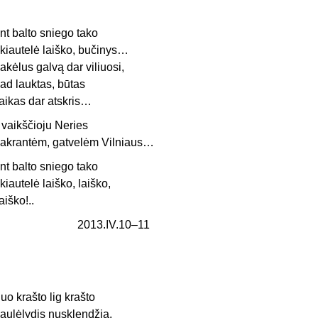
nt balto sniego tako
kiautelė laiško, bučinys…
akėlus galvą dar viliuosi,
ad lauktas, būtas
aikas dar atskris…
r vaikščioju Neries
akrantėm, gatvelėm Vilniaus…
nt balto sniego tako
kiautelė laiško, laiško,
aiško!..
2013.IV.10–11
uo krašto lig krašto
aulėlydis nusklendžia,