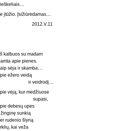
ieškeliais…
e įtūžio. Įsižiūrėdamas…
2012.V.11
š kalbuos su madam
amta apie pienes.
aip sėja ir skamba…
pie ežero veidą
ir veidrodį…
pie vėją, kur medžiuose
supasi,
pie debesų upes
r žinginę sunkią
er rudenio šlyną
rklių, kai veža