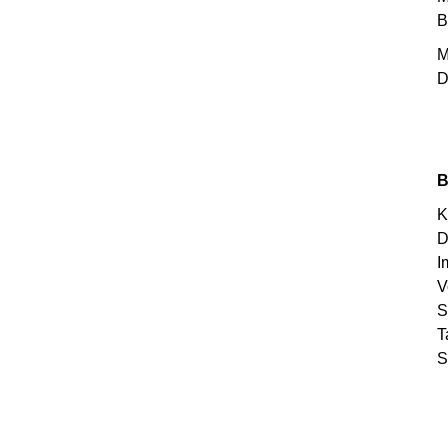
B
M
D
B
K
D
I
V
S
T
S