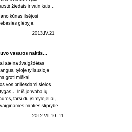
arstė žiedais ir vainikais…
ano kūnas ilsėjosi
ebesies glėbyje.
2013.IV.21
uvo vasaros naktis…
ai ateina žvaigždėtas
angus, tyloje tyliausioje
ma groti miškai
os vos priliesdami sielos
tygas… Ir iš jonvabalių
aurės, tarsi du įsimylėjėliai,
vaiginamės minties stiprybe.
2012.VII.10–11