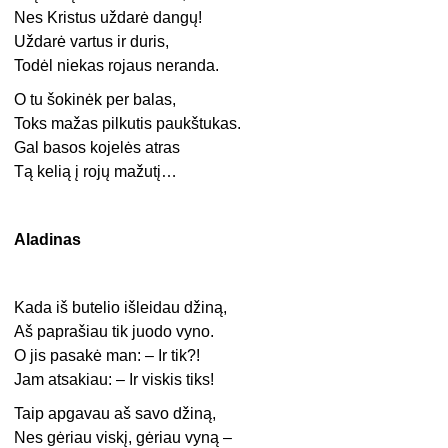
Nes Kristus uždarė dangų!
Uždarė vartus ir duris,
Todėl niekas rojaus neranda.
O tu šokinėk per balas,
Toks mažas pilkutis paukštukas.
Gal basos kojelės atras
Tą kelią į rojų mažutį…
Aladinas
Kada iš butelio išleidau džiną,
Aš paprašiau tik juodo vyno.
O jis pasakė man: – Ir tik?!
Jam atsakiau: – Ir viskis tiks!
Taip apgavau aš savo džiną,
Nes gėriau viskį, gėriau vyną –