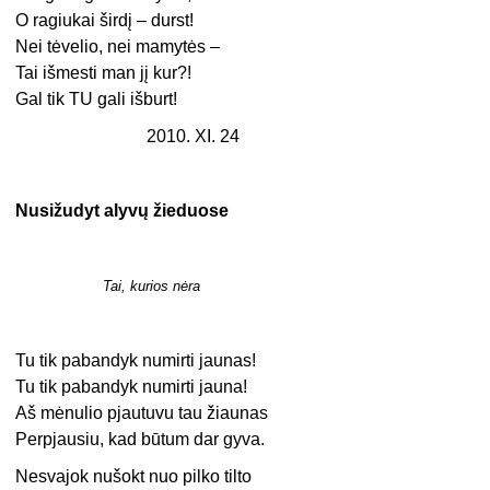
O ragiukai širdį – durst!
Nei tėvelio, nei mamytės –
Tai išmesti man jį kur?!
Gal tik TU gali išburt!
2010. XI. 24
Nusižudyt alyvų žieduose
Tai, kurios nėra
Tu tik pabandyk numirti jaunas!
Tu tik pabandyk numirti jauna!
Aš mėnulio pjautuvu tau žiaunas
Perpjausiu, kad būtum dar gyva.
Nesvajok nušokt nuo pilko tilto