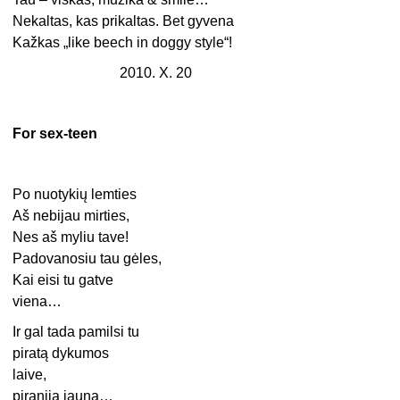
Nekaltas, kas prikaltas. Bet gyvena
Kažkas „like beech in doggy style“!
2010. X. 20
For sex-teen
Po nuotykių lemties
Aš nebijau mirties,
Nes aš myliu tave!
Padovanosiu tau gėles,
Kai eisi tu gatve
viena…
Ir gal tada pamilsi tu
piratą dykumos
laive,
piranija jauna…