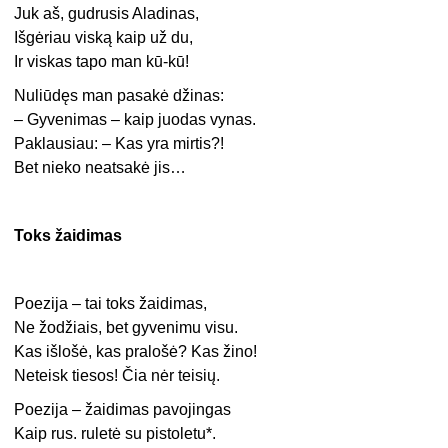
Juk aš, gudrusis Aladinas,
Išgėriau viską kaip už du,
Ir viskas tapo man kū-kū!
Nuliūdęs man pasakė džinas:
– Gyvenimas – kaip juodas vynas.
Paklausiau: – Kas yra mirtis?!
Bet nieko neatsakė jis…
Toks žaidimas
Poezija – tai toks žaidimas,
Ne žodžiais, bet gyvenimu visu.
Kas išlošė, kas pralošė? Kas žino!
Neteisk tiesos! Čia nėr teisių.
Poezija – žaidimas pavojingas
Kaip rus. ruletė su pistoletu*.