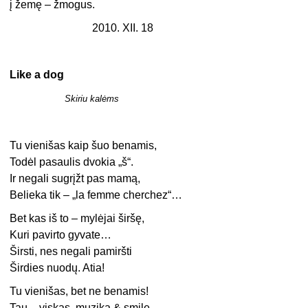
į žemę – žmogus.
2010. XII. 18
Like a dog
Skiriu kalėms
Tu vienišas kaip šuo benamis,
Todėl pasaulis dvokia „š“.
Ir negali sugrįžt pas mamą,
Belieka tik – „la femme cherchez“…
Bet kas iš to – mylėjai širšę,
Kuri pavirto gyvate…
Širsti, nes negali pamiršti
Širdies nuodų. Atia!
Tu vienišas, bet ne benamis!
Tau – viskas, muzika & smile…