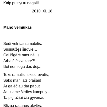
Kaip pustyt tu negali!..
2010. XI. 18
Mano velniukas
Sėdi velnias ramutėlis,
Susigūžęs širdyje…
Gal išgėrė ramunėlių
Arbatėlės vakare?!
Bet nemiega dar, deja.
Toks ramutis, toks drovutis,
Sako man: atsiprašau!
Ar galėčiau dar pabūti
Jaukiame širdies kamputy –
Taip gražiai čia gyvenau!
Blizga raganos akytės,