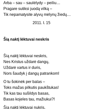
Arba – sau – saulėlydy – peiliu…
Pragare sutiksi juodą vilką –
Tik nepamatysite alyvų mėlynų žiedų…
2011. I. 15
Šią naktį lėktuvai neskris
Šią naktį lėktuvai neskris,
Nes Kristus uždarė dangų,
Uždarė vartus ir duris,
Nors šaudyk į dangų patrankom!
O tu šokinėk per balas –
Toks mažas pilkutis paukštukas!
Tik kas tau sušildys basas,
Basas kojeles tau, mažiukui?!
Šią naktį lėktuvai nukris,