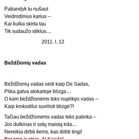
Pabandyk tu nušaut
Veidrodinius karius –
Kai kulka skirta tau
Tik sudaužo stiklus…
2011. I. 12
Beždžionių vadas
Beždžionių vadas sėdi kaip De Sadas,
Plika galva atokaitoje blizga…
O kam beždžionėms toks nuplikęs vadas –
Kaip krokodilui suvilioti blizgė?!
Tačiau beždžionėms vadas toks patinka –
Jos dulkinas ir sotų maistą ėda…
Nereikia dirbti tiems, kas dirbti tingi!