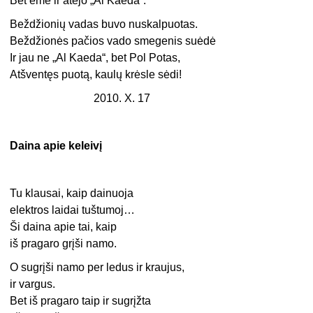
Bet ėmė ir atėjo „Al Kaeda“.
Beždžionių vadas buvo nuskalpuotas.
Beždžionės pačios vado smegenis suėdė
Ir jau ne „Al Kaeda“, bet Pol Potas,
Atšventęs puotą, kaulų krėsle sėdi!
2010. X. 17
Daina apie keleivį
Tu klausai, kaip dainuoja
elektros laidai tuštumoj…
Ši daina apie tai, kaip
iš pragaro grįši namo.
O sugrįši namo per ledus ir kraujus,
ir vargus.
Bet iš pragaro taip ir sugrįžta