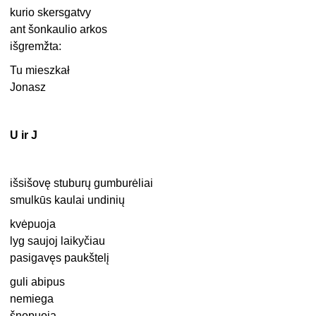
kurio skersgatvy
ant šonkaulio arkos
išgremžta:
Tu mieszkał
Jonasz
U ir J
išsišovę stuburų gumburėliai
smulkūs kaulai undinių
kvėpuoja
lyg saujoj laikyčiau
pasigavęs paukštelį
guli abipus
nemiega
šnopuoja