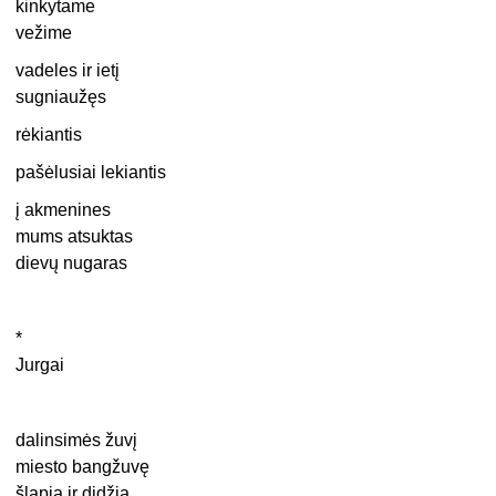
kinkytame
vežime
vadeles ir ietį
sugniaužęs
rėkiantis
pašėlusiai lekiantis
į akmenines
mums atsuktas
dievų nugaras
*
Jurgai
dalinsimės žuvį
miesto bangžuvę
šlapią ir didžią