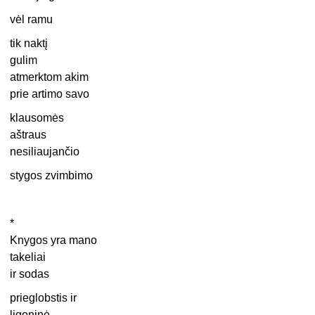
vėl ramu
tik naktį
gulim
atmerktom akim
prie artimo savo
klausomės
aštraus
nesiliaujančio
stygos zvimbimo
*
Knygos yra mano
takeliai
ir sodas
prieglobstis ir
ligoninė