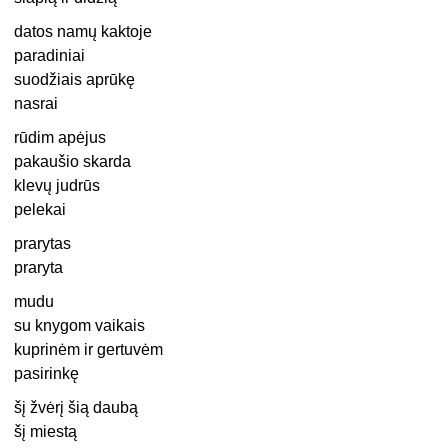
datos namų kaktoje
paradiniai
suodžiais aprūkę
nasrai
rūdim apėjus
pakaušio skarda
klevų judrūs
pelekai
prarytas
praryta
mudu
su knygom vaikais
kuprinėm ir gertuvėm
pasirinkę
šį žvėrį šią daubą
šį miestą