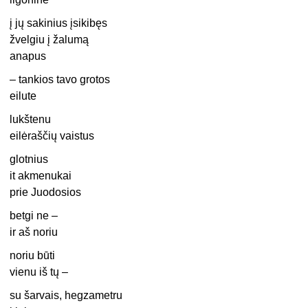
į jų sakinius įsikibęs
žvelgiu į žalumą
anapus
– tankios tavo grotos
eilute
lukštenu
eilėraščių vaistus
glotnius
it akmenukai
prie Juodosios
betgi ne –
ir aš noriu
noriu būti
vienu iš tų –
su šarvais, hegzametru