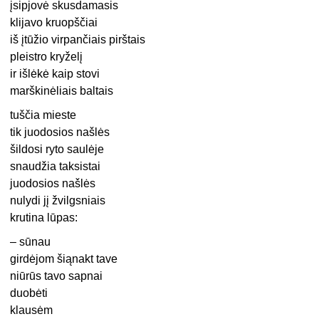
įsipjovė skusdamasis
klijavo kruopščiai
iš įtūžio virpančiais pirštais
pleistro kryželį
ir išlėkė kaip stovi
marškinėliais baltais
tuščia mieste
tik juodosios našlės
šildosi ryto saulėje
snaudžia taksistai
juodosios našlės
nulydi jį žvilgsniais
krutina lūpas:
– sūnau
girdėjom šiąnakt tave
niūrūs tavo sapnai
duobėti
klausėm