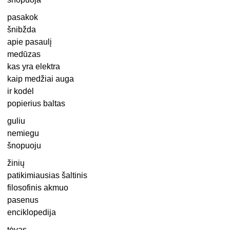
pasakok
šnibžda
apie pasaulį
medūzas
kas yra elektra
kaip medžiai auga
ir kodėl
popierius baltas
guliu
nemiegu
šnopuoju
žinių
patikimiausias šaltinis
filosofinis akmuo
pasenus
enciklopedija
tėvas