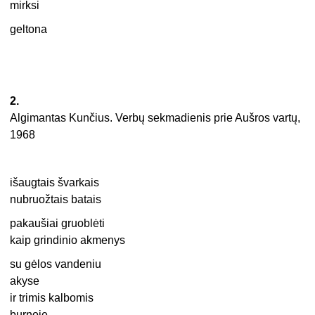
mirksi
geltona
2.
Algimantas Kunčius. Verbų sekmadienis prie Aušros vartų,
1968
išaugtais švarkais
nubruožtais batais
pakaušiai gruoblėti
kaip grindinio akmenys
su gėlos vandeniu
akyse
ir trimis kalbomis
burnoje