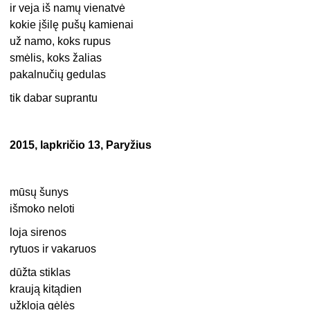
ir veja iš namų vienatvė
kokie įšilę pušų kamienai
už namo, koks rupus
smėlis, koks žalias
pakalnučių gedulas
tik dabar suprantu
2015, lapkričio 13, Paryžius
mūsų šunys
išmoko neloti
loja sirenos
rytuos ir vakaruos
dūžta stiklas
kraują kitądien
užkloja gėlės