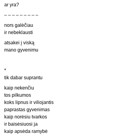
ar yra?
– – – – – – – – –
nors galėčiau
ir nebeklausti
atsakei į viską
mano gyvenimu
*
tik dabar suprantu
kaip nekenčiu
tos pilkumos
koks lipnus ir viliojantis
paprastas gyvenimas
kaip norėsiu tvarkos
ir baisėsiuosi ja
kaip apsėda ramybė