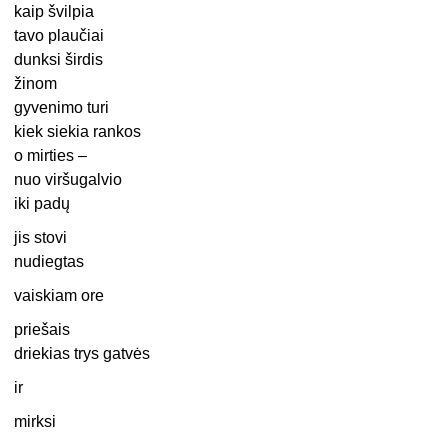
kaip švilpia
tavo plaučiai
dunksi širdis
žinom
gyvenimo turi
kiek siekia rankos
o mirties –
nuo viršugalvio
iki padų
jis stovi
nudiegtas
vaiskiam ore
priešais
driekias trys gatvės
ir
mirksi