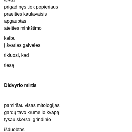
prigadinęs tiek popieriaus
praeities kaulavaisis
apgaubtas
ateities minkštimo
kalbu
į švarias galveles
tikiuosi, kad
tiesą
Didvyrio mirtis
pamiršau visas mitologijas
gardų tavo krūmelio kvapą
tysau skersai grindinio
išduobtas