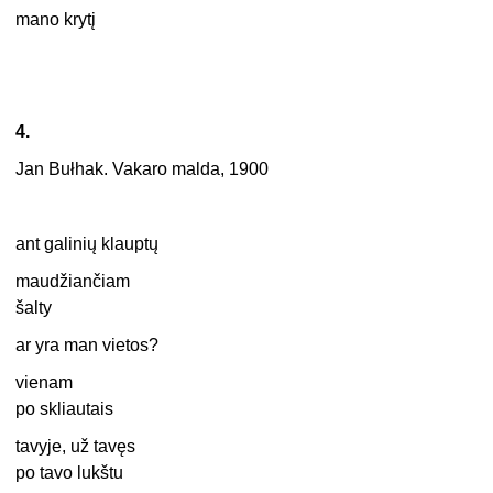
mano krytį
4.
Jan Bułhak. Vakaro malda, 1900
ant galinių klauptų
maudžiančiam
šalty
ar yra man vietos?
vienam
po skliautais
tavyje, už tavęs
po tavo lukštu