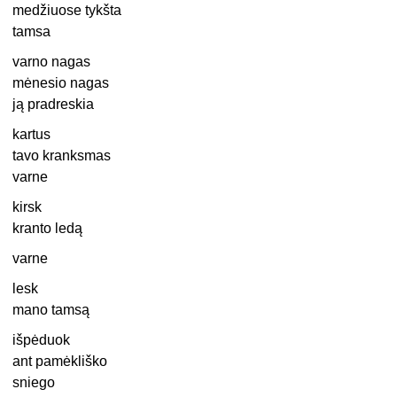
medžiuose tykšta
tamsa
varno nagas
mėnesio nagas
ją pradreskia
kartus
tavo kranksmas
varne
kirsk
kranto ledą
varne
lesk
mano tamsą
išpėduok
ant pamėkliško
sniego