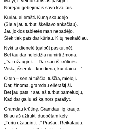
Matyt, ir velniukams aš pasigirti
Norėjau gebėjimais savo kvailais.
Kūriau eilėraštį. Kūną skaudėjo
(Siela jau turbūt iškeliavo anksčiau).
Jau jokios tabletės man nepadėjo.
Šiek tiek pats dar kūriau. Kitų neskaičiau.
Nyki ta dienelė (galbūt paskutinė),
Bet tau dar neleidžia numirti žmona.
„Dar užaugink… Dar sau iš krūtinės
Viską išsemk – kur diena, kur daina…“
O ten – seniai tuščia, tuščia, mieloji.
Dar, žinoma, gramdau eilėraštį šį.
Bet jau pats ir sau aš turbūt pameluoju,
Kad dar galiu aš ką nors parašyt.
Gramdau krūtinę. Gramdau lig kraujo.
Bijau aš užtrukti duobėtam kely.
„Turiu užauginti…“ Prašau. Reikalauju.