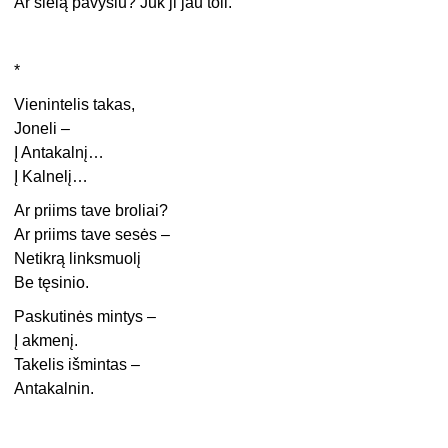
Ar sielą pavysiu? Juk ji jau toli.
*
Vienintelis takas,
Joneli –
Į Antakalnį…
Į Kalnelį…
Ar priims tave broliai?
Ar priims tave sesės –
Netikrą linksmuolį
Be tęsinio.
Paskutinės mintys –
Į akmenį.
Takelis išmintas –
Antakalnin.