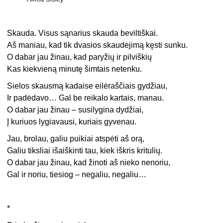
Skauda. Visus sąnarius skauda beviltiškai.
Aš maniau, kad tik dvasios skaudėjimą kęsti sunku.
O dabar jau žinau, kad paryžių ir pilviškių
Kas kiekvieną minutę šimtais netenku.
Sielos skausmą kadaise eilėraščiais gydžiau,
Ir padėdavo… Gal be reikalo kartais, manau.
O dabar jau žinau – susilygina dydžiai,
Į kuriuos lygiavausi, kuriais gyvenau.
Jau, brolau, galiu puikiai atspėti aš orą,
Galiu tiksliai išaiškinti tau, kiek iškris kritulių.
O dabar jau žinau, kad žinoti aš nieko nenoriu,
Gal ir noriu, tiesiog – negaliu, negaliu…
*