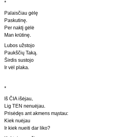
*
Palaisčiau gėlę
Paskutinę.
Per naktį gėlė
Man krūtinę.
Lubos užstojo
Paukščių Taką.
Širdis sustojo
Ir vėl plaka.
*
Iš ČIA išėjau,
Lig TEN nenuėjau.
Prisėdęs ant akmens mąstau:
Kiek nuėjau
Ir kiek nueiti dar liko?