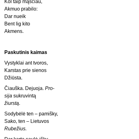
Kol taip mąsčiau,
Akmuo prabilo:
Dar nueik
Bent lig kito
Akmens.
Paskutinis kaimas
Vystyklai ant tvoros,
Karstas prie sienos
Džiūsta.
Čiauška. Dejuoja.
Pro-
sija
sukruvintą
žiurstą
.
Sodybėlė ten – pamišky,
Sako, ten – Lietuvos
Rubežius.