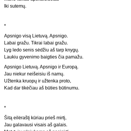
Iki sutemų.
*
Apsnigo visą Lietuvą. Apsnigo.
Labai gražu. Tikrai labai gražu.
Lyg ledo senis sėdžiu aš tarp knygų.
Laukiu gyvenimo baigties čia pamažu.
Apsnigo Lietuvą. Apsnigo ir Europą.
Jau niekur neišeisiu iš namų.
Užtenka kruopų ir užtenka proto,
Kad dar tikėčiau aš būties būtinumu.
*
Šitą eilėraštį kūriau prieš mirtį,
Jau galavausi visais aš galais.