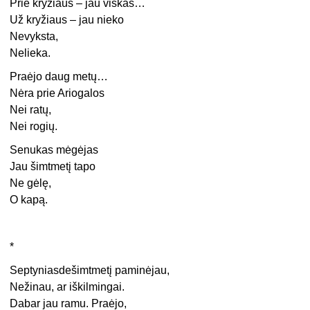
Prie kryžiaus – jau viskas…
Už kryžiaus – jau nieko
Nevyksta,
Nelieka.
Praėjo daug metų…
Nėra prie Ariogalos
Nei ratų,
Nei rogių.
Senukas mėgėjas
Jau šimtmetį tapo
Ne gėlę,
O kapą.
*
Septyniasdešimtmetį paminėjau,
Nežinau, ar iškilmingai.
Dabar jau ramu. Praėjo,