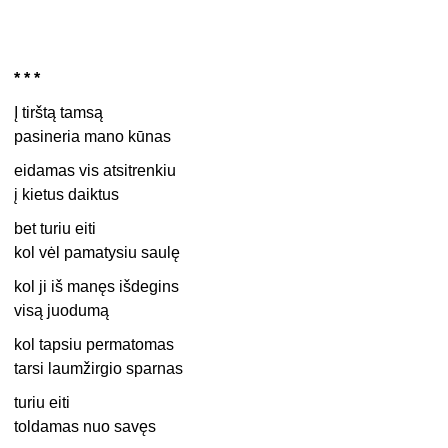
* * *
Į tirštą tamsą
pasineria mano kūnas
eidamas vis atsitrenkiu
į kietus daiktus
bet turiu eiti
kol vėl pamatysiu saulę
kol ji iš manęs išdegins
visą juodumą
kol tapsiu permatomas
tarsi laumžirgio sparnas
turiu eiti
toldamas nuo savęs