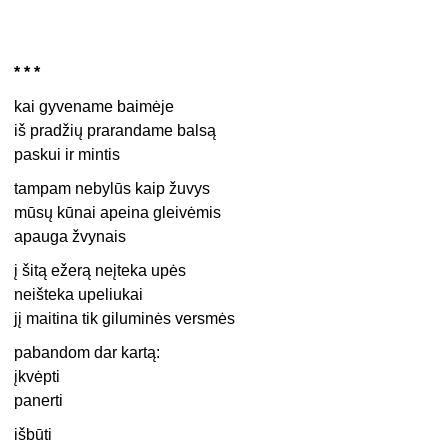
* * *
kai gyvename baimėje
iš pradžių prarandame balsą
paskui ir mintis
tampam nebylūs kaip žuvys
mūsų kūnai apeina gleivėmis
apauga žvynais
į šitą ežerą neįteka upės
neišteka upeliukai
jį maitina tik giluminės versmės
pabandom dar kartą:
įkvėpti
panerti
išbūti