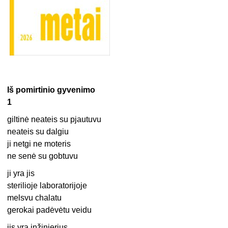
Iš pomirtinio gyvenimo
1
giltinė neateis su pjautuvu
neateis su dalgiu
ji netgi ne moteris
ne senė su gobtuvu
ji yra jis
sterilioje laboratorijoje
melsvu chalatu
gerokai padėvėtu veidu
jis yra inžinierius