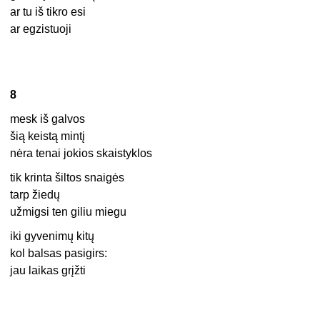
ar tu iš tikro esi
ar egzistuoji
8
mesk iš galvos
šią keistą mintį
nėra tenai jokios skaistyklos
tik krinta šiltos snaigės
tarp žiedų
užmigsi ten giliu miegu
iki gyvenimų kitų
kol balsas pasigirs:
jau laikas grįžti