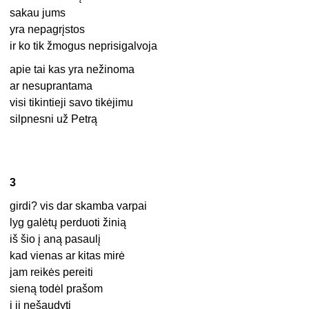
sakau jums
yra nepagrįstos
ir ko tik žmogus neprisigalvoja
apie tai kas yra nežinoma
ar nesuprantama
visi tikintieji savo tikėjimu
silpnesni už Petrą
3
girdi? vis dar skamba varpai
lyg galėtų perduoti žinią
iš šio į aną pasaulį
kad vienas ar kitas mirė
jam reikės pereiti
sieną todėl prašom
į jį nešaudyti