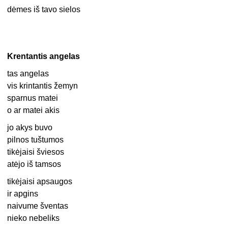
dėmes iš tavo sielos
Krentantis angelas
tas angelas
vis krintantis žemyn
sparnus matei
o ar matei akis
jo akys buvo
pilnos tuštumos
tikėjaisi šviesos
atėjo iš tamsos
tikėjaisi apsaugos
ir apgins
naivume šventas
nieko nebeliks