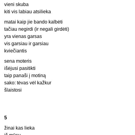
vieni skuba
kiti vis labiau atsilieka
matai kaip jie bando kalbėti
tačiau negirdi (ir negali girdėti)
yra vienas garsas
vis garsiau ir garsiau
kviečiantis
sena moteris
išėjusi pasitikti
taip panaši į motiną
sako: tėvas vėl kažkur
šlaistosi
5
žinai kas lieka