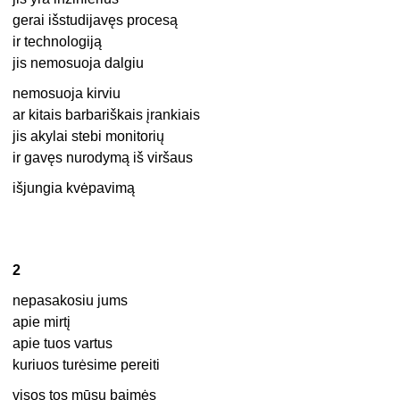
gerai išstudijavęs procesą
ir technologiją
jis nemosuoja dalgiu
nemosuoja kirviu
ar kitais barbariškais įrankiais
jis akylai stebi monitorių
ir gavęs nurodymą iš viršaus
išjungia kvėpavimą
2
nepasakosiu jums
apie mirtį
apie tuos vartus
kuriuos turėsime pereiti
visos tos mūsų baimės