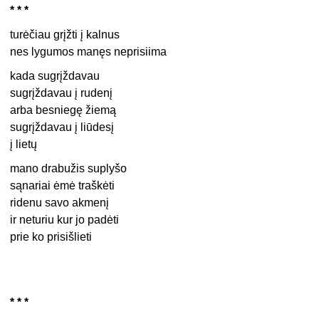
* * *
turėčiau grįžti į kalnus
nes lygumos manęs neprisiima
kada sugrįždavau
sugrįždavau į rudenį
arba besniegę žiemą
sugrįždavau į liūdesį
į lietų
mano drabužis suplyšo
sąnariai ėmė traškėti
ridenu savo akmenį
ir neturiu kur jo padėti
prie ko prisišlieti
* * *