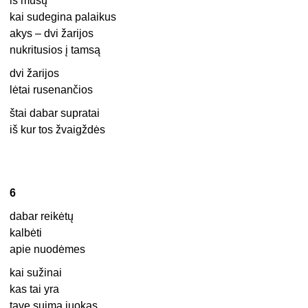
iš mūsų
kai sudegina palaikus
akys – dvi žarijos
nukritusios į tamsą
dvi žarijos
lėtai rusenančios
štai dabar supratai
iš kur tos žvaigždės
6
dabar reikėtų
kalbėti
apie nuodėmes
kai sužinai
kas tai yra
tave suima juokas