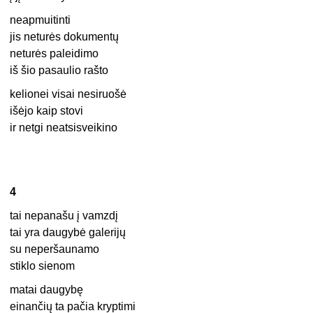
neapmuitinti
jis neturės dokumentų
neturės paleidimo
iš šio pasaulio rašto
kelionei visai nesiruošė
išėjo kaip stovi
ir netgi neatsisveikino
4
tai nepanašu į vamzdį
tai yra daugybė galerijų
su neperšaunamo
stiklo sienom
matai daugybę
einančių ta pačia kryptimi