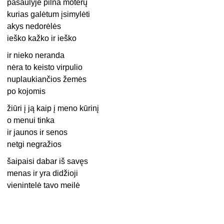
pasaulyje pilna moterų
kurias galėtum įsimylėti
akys nedorėlės
ieško kažko ir ieško
ir nieko neranda
nėra to keisto virpulio
nuplaukiančios žemės
po kojomis
žiūri į ją kaip į meno kūrinį
o menui tinka
ir jaunos ir senos
netgi negražios
šaipaisi dabar iš savęs
menas ir yra didžioji
vienintelė tavo meilė