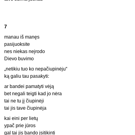
7
manau iš manęs
pasijuoksite
nes niekas neįrodo
Dievo buvimo
„netikiu tuo ko nepačiupinėju“
ką galiu tau pasakyti:
ar bandei pamatyti vėją
bet negali teigti kad jo nėra
tai ne tu jį čiupinėji
tai jis tave čiupinėja
kai eini per lietų
ypač prie jūros
gal tai jis bando įsitikinti