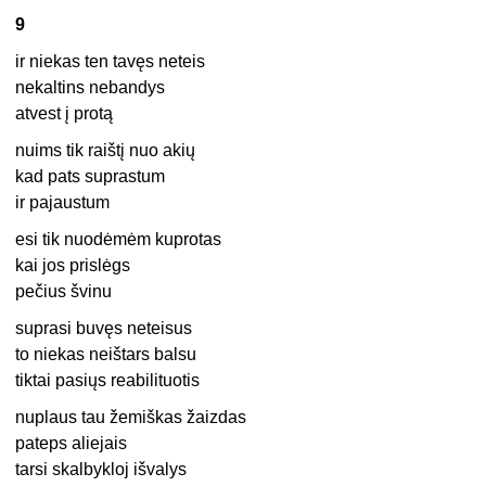
9
ir niekas ten tavęs neteis
nekaltins nebandys
atvest į protą
nuims tik raištį nuo akių
kad pats suprastum
ir pajaustum
esi tik nuodėmėm kuprotas
kai jos prislėgs
pečius švinu
suprasi buvęs neteisus
to niekas neištars balsu
tiktai pasiųs reabilituotis
nuplaus tau žemiškas žaizdas
pateps aliejais
tarsi skalbykloj išvalys