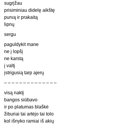
sugrįžau
prisiminiau didelę aikštę
purvą ir prakaitą
lipnų
sergu
paguldykit mane
ne į lopšį
ne karstą
į valtį
įstrigusią tarp ajerų
– – – – – – – – – – – – – –
visą naktį
bangos siūbavo
ir po platumas blaškė
žiburiai tai artėjo tai tolo
kol išnyko ramiai iš akių