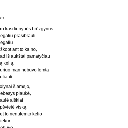
* *
ro kasdienybės brūzgynus
egaliu prasibrauti,
egaliu
žkopt ant to kalno,
ad iš aukštai pamatyčiau
ą kelią,
uriuo man nebuvo lemta
eliauti.
olynai šlamėjo,
ebesys plaukė,
aulė aiškiai
pšvietė viską,
et to nenulemto kelio
iekur
ebuvo.