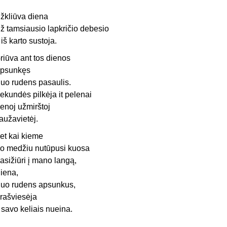
žkliūva diena
ž tamsiausio lapkričio debesio
r iš karto sustoja.
riūva ant tos dienos
psunkęs
uo rudens pasaulis.
ekundės pilkėja it pelenai
enoj užmirštoj
aužavietėj.
et kai kieme
o medžiu nutūpusi kuosa
asižiūri į mano langą,
iena,
uo rudens apsunkus,
rašviesėja
r savo keliais nueina.