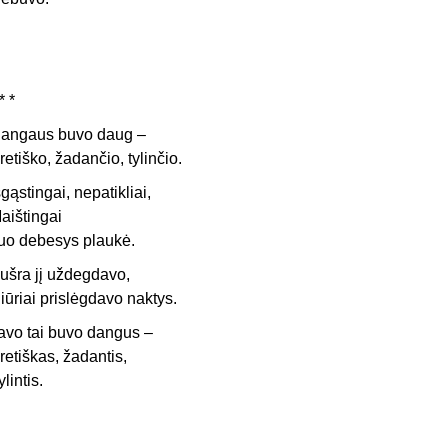
* *
angaus buvo daug –
retiško, žadančio, tylinčio.
šgąstingai, nepatikliai,
aištingai
uo debesys plaukė.
ušra jį uždegdavo,
iūriai prislėgdavo naktys.
avo tai buvo dangus –
retiškas, žadantis,
ylintis.