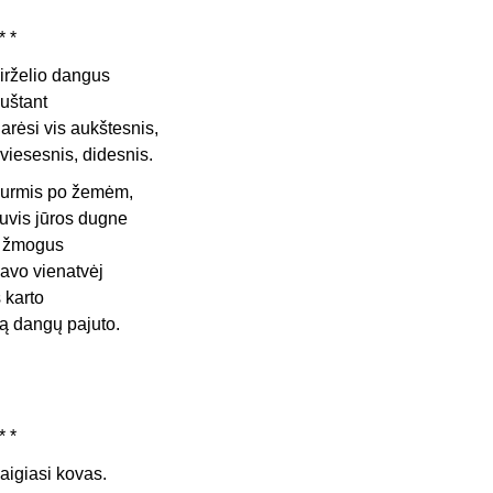
* *
irželio dangus
uštant
arėsi vis aukštesnis,
viesesnis, didesnis.
urmis po žemėm,
uvis jūros dugne
r žmogus
avo vienatvėj
š karto
ą dangų pajuto.
* *
aigiasi kovas.