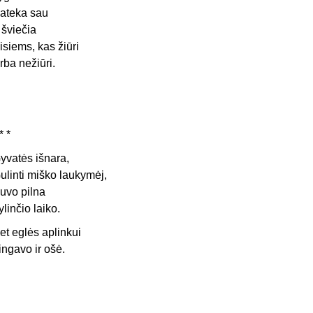
ateka sau
r šviečia
isiems, kas žiūri
rba nežiūri.
* *
yvatės išnara,
ulinti miško laukymėj,
uvo pilna
ylinčio laiko.
et eglės aplinkui
ingavo ir ošė.