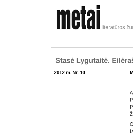
literatūros žu
Stasė Lygutaitė. Eilėra
2012 m. Nr. 10
M
A
P
P
Ž
O
L