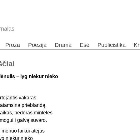
rnalas
Proza
Poezija
Drama
Esė
Publicistika
Kr
ščiai
ėnulis – lyg niekur nieko
rtėjantis vakaras
atamsina prieblandą,
aikas, nedoras minteles
mogui į galvą suvaro.
 mėnuo laikui atėjus
yg niekur nieko