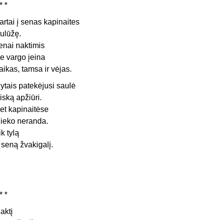
* *
artai į senas kapinaites
ulūžę.
enai naktimis
e vargo įeina
aikas, tamsa ir vėjas.
ytais patekėjusi saulė
iską apžiūri.
et kapinaitėse
ieko neranda.
ik tylą
r seną žvakigalį.
* *
aktį