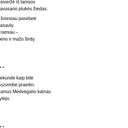
šsiveržė iš tamsos
avasario plukės žiedas.
r šviesiau pasidarė
asauly.
r ramiau –
eno ir mažo širdy.
* *
ekundė kaip bitė
uzvimbė praeitin.
amus Medvėgalio kalnas
ylėjo.
* *