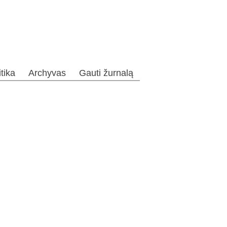
itika
Archyvas
Gauti žurnalą