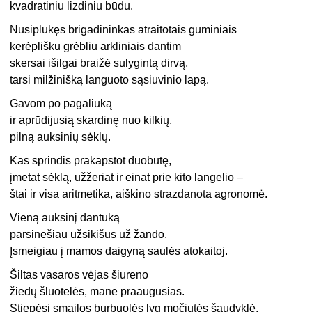
kvadratiniu lizdiniu būdu.
Nusiplūkęs brigadininkas atraitotais guminiais
kerėplišku grėbliu arkliniais dantim
skersai išilgai braižė sulygintą dirvą,
tarsi milžinišką languoto sąsiuvinio lapą.
Gavom po pagaliuką
ir aprūdijusią skardinę nuo kilkių,
pilną auksinių sėklų.
Kas sprindis prakapstot duobutę,
įmetat sėklą, užžeriat ir einat prie kito langelio –
štai ir visa aritmetika, aiškino strazdanota agronomė.
Vieną auksinį dantuką
parsinešiau užsikišus už žando.
Įsmeigiau į mamos daigyną saulės atokaitoj.
Šiltas vasaros vėjas šiureno
žiedų šluotelės, mane praaugusias.
Stiepėsi smailos burbuolės lyg močiutės šaudyklė.