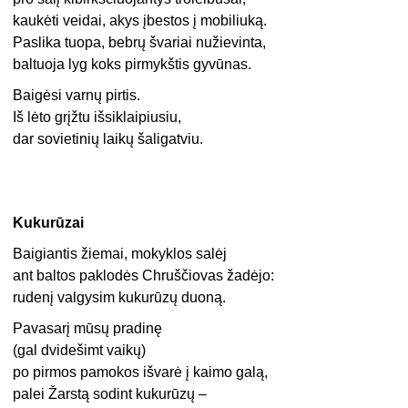
kaukėti veidai, akys įbestos į mobiliuką.
Paslika tuopa, bebrų švariai nužievinta,
baltuoja lyg koks pirmykštis gyvūnas.
Baigėsi varnų pirtis.
Iš lėto grįžtu išsiklaipiusiu,
dar sovietinių laikų šaligatviu.
Kukurūzai
Baigiantis žiemai, mokyklos salėj
ant baltos paklodės Chruščiovas žadėjo:
rudenį valgysim kukurūzų duoną.
Pavasarį mūsų pradinę
(gal dvidešimt vaikų)
po pirmos pamokos išvarė į kaimo galą,
palei Žarstą sodint kukurūzų –