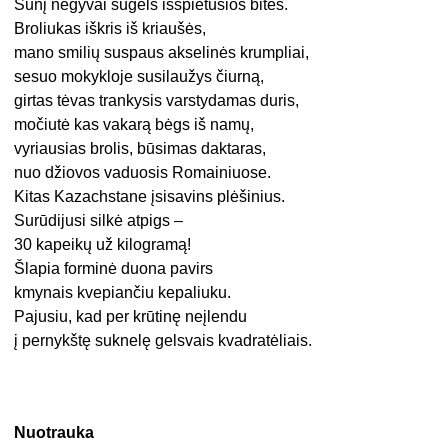
Šunį negyvai sugels išspietusios bitės.
Broliukas iškris iš kriaušės,
mano smilių suspaus akselinės krumpliai,
sesuo mokykloje susilaužys čiurną,
girtas tėvas trankysis varstydamas duris,
močiutė kas vakarą bėgs iš namų,
vyriausias brolis, būsimas daktaras,
nuo džiovos vaduosis Romainiuose.
Kitas Kazachstane įsisavins plėšinius.
Surūdijusi silkė atpigs –
30 kapeikų už kilogramą!
Šlapia forminė duona pavirs
kmynais kvepiančiu kepaliuku.
Pajusiu, kad per krūtinę neįlendu
į pernykštę suknelę gelsvais kvadratėliais.
Nuotrauka