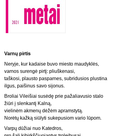
Varnų pirtis
Neryje, kur kadaise buvo miesto maudyklės,
varnos surengė pirtį: pliuškenasi,
taškosi, plausto pasparnes, subridusios plustina
ilgus, paišinus savo sijonus.
Broliai Vileišiai susėdę prie pažaliavusio stalo
žiūri į slenkantį Kalną,
vielinėm akmenų dėžėm apramstytą.
Norėtų kažką siūlyti sukepusiom vario lūpom.
Varpų dūžiai nuo Katedros,
pro šalį kibirkščiuojantys troleibusai,