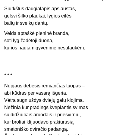
Šiurkštus daugialapis apsiaustas,
gelsvi šilko plaukai, lygios eilės
baltų ir sveikų dantų.
Veidą aptaškė pieninė branda,
soti lyg žadėtoji duona,
kurios naujam gyvenime nesulaukėm.
* * *
Nupjaus debesis remiančias tuopas –
abi kūdras per vasarą išgeria.
Vėtra sugniuždys dviejų galų klojimą.
Nežinia kur pradings kvepiantis svirnas
su didžiuliais aruodais ir priesvirniu,
kur broliai klijuodavo prakiurusią
smetoniško dviračio padangą.