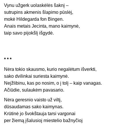
Vynu užgerk uolaskėlės šaknį –
sutrupins akmenis šlapimo pūslėj,
mokė Hildegarda fon Bingen.
Anais metais Jecinta, mano kaimynė,
taip savo pijokšlį išgydė.
* * *
Nėra tokio skausmo, kurio negalėtum išverkti,
sako dvilinkai suriesta kaimynė.
Neįžlibinu, kas po nosim, o į tolį – kaip vanagas.
Ačiūdie, sulaukėm pavasario.
Nėra geresnio vaisto už viltį,
dūsaudamas sako kaimynas.
Krūtinė jo švokštauja tarsi vargonai
per žiemą įšalusioj miestelio bažnyčioj