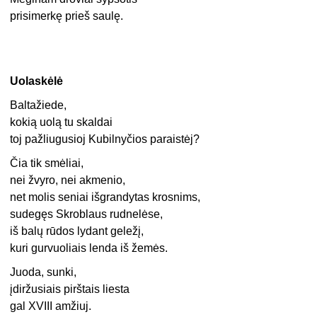
prisimerkę prieš saulę.
Uolaskėlė
Baltažiede,
kokią uolą tu skaldai
toj pažliugusioj Kubilnyčios paraistėj?
Čia tik smėliai,
nei žvyro, nei akmenio,
net molis seniai išgrandytas krosnims,
sudegęs Skroblaus rudnelėse,
iš balų rūdos lydant geležį,
kuri gurvuoliais lenda iš žemės.
Juoda, sunki,
įdiržusiais pirštais liesta
gal XVIII amžiuj.