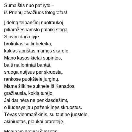
Sumaištis nuo pat ryto –
iš Prienų atvažiuos fotografas!
Į delną telpančioj nuotraukoj
piliarožės ramsto palaikį stogą.
Stovim darželyje:
broliukas su tiubeteika,
kaklas aprištas mamos skarele.
Mano kasos kietai supintos,
balti nailoniniai bantai,
sruoga nutįsus per skruostą,
rankose puokštelė jurginų.
Mama šilkine suknele iš Kanados,
gražiausia, kokią turėjo.
Jai dar nėra nė penkiasdešimt,
o liūdesys jau paženklinęs skruostus.
Tėvas vienmarškinis, su tautine juostele,
akiniuotas, plaukai praretėję.
Mėginam droviai šypsotis