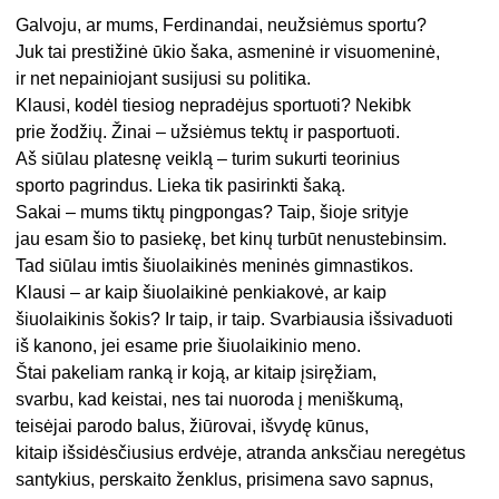
Galvoju, ar mums, Ferdinandai, neužsiėmus sportu?
Juk tai prestižinė ūkio šaka, asmeninė ir visuomeninė,
ir net nepainiojant susijusi su politika.
Klausi, kodėl tiesiog nepradėjus sportuoti? Nekibk
prie žodžių. Žinai – užsiėmus tektų ir pasportuoti.
Aš siūlau platesnę veiklą – turim sukurti teorinius
sporto pagrindus. Lieka tik pasirinkti šaką.
Sakai – mums tiktų pingpongas? Taip, šioje srityje
jau esam šio to pasiekę, bet kinų turbūt nenustebinsim.
Tad siūlau imtis šiuolaikinės meninės gimnastikos.
Klausi – ar kaip šiuolaikinė penkiakovė, ar kaip
šiuolaikinis šokis? Ir taip, ir taip. Svarbiausia išsivaduoti
iš kanono, jei esame prie šiuolaikinio meno.
Štai pakeliam ranką ir koją, ar kitaip įsiręžiam,
svarbu, kad keistai, nes tai nuoroda į meniškumą,
teisėjai parodo balus, žiūrovai, išvydę kūnus,
kitaip išsidėsčiusius erdvėje, atranda anksčiau neregėtus
santykius, perskaito ženklus, prisimena savo sapnus,