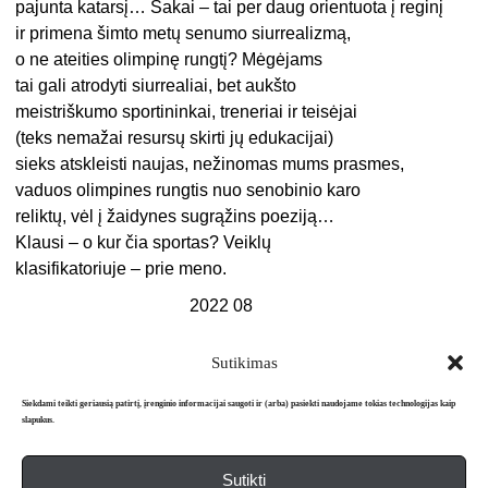
pajunta katarsį… Sakai – tai per daug orientuota į reginį
ir primena šimto metų senumo siurrealizmą,
o ne ateities olimpinę rungtį? Mėgėjams
tai gali atrodyti siurrealiai, bet aukšto
meistriškumo sportininkai, treneriai ir teisėjai
(teks nemažai resursų skirti jų edukacijai)
sieks atskleisti naujas, nežinomas mums prasmes,
vaduos olimpines rungtis nuo senobinio karo
reliktų, vėl į žaidynes sugrąžins poeziją…
Klausi – o kur čia sportas? Veiklų
klasifikatoriuje – prie meno.
2022 08
Sutikimas
Siekdami teikti geriausią patirtį, įrenginio informacijai saugoti ir (arba) pasiekti naudojame tokias technologijas kaip
slapukus.
Sutikti