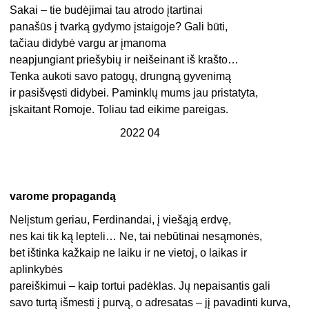
Sakai – tie budėjimai tau atrodo įtartinai
panašūs į tvarką gydymo įstaigoje? Gali būti,
tačiau didybė vargu ar įmanoma
neapjungiant priešybių ir neišeinant iš krašto…
Tenka aukoti savo patogų, drungną gyvenimą
ir pasišvęsti didybei. Paminklų mums jau pristatyta,
įskaitant Romoje. Toliau tad eikime pareigas.
2022 04
varome propagandą
Nelįstum geriau, Ferdinandai, į viešąją erdvę,
nes kai tik ką lepteli… Ne, tai nebūtinai nesąmonės,
bet ištinka kažkaip ne laiku ir ne vietoj, o laikas ir
aplinkybės
pareiškimui – kaip tortui padėklas. Jų nepaisantis gali
savo turtą išmesti į purvą, o adresatas – jį pavadinti kurva,