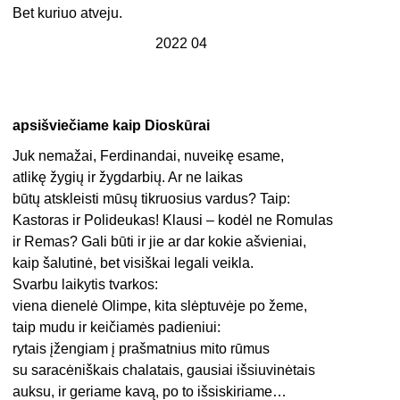
Bet kuriuo atveju.
2022 04
apsišviečiame kaip Dioskūrai
Juk nemažai, Ferdinandai, nuveikę esame,
atlikę žygių ir žygdarbių. Ar ne laikas
būtų atskleisti mūsų tikruosius vardus? Taip:
Kastoras ir Polideukas! Klausi – kodėl ne Romulas
ir Remas? Gali būti ir jie ar dar kokie ašvieniai,
kaip šalutinė, bet visiškai legali veikla.
Svarbu laikytis tvarkos:
viena dienelė Olimpe, kita slėptuvėje po žeme,
taip mudu ir keičiamės padieniui:
rytais įžengiam į prašmatnius mito rūmus
su saracėniškais chalatais, gausiai išsiuvinėtais
auksu, ir geriame kavą, po to išsiskiriame…