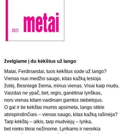
žvelgiame į du kėkštus už lango
Matai, Ferdinandai, tuos kėkštus sode už lango?
Vienas nuo medžio saugo, kitas kažką lesioja
žolėj. Besniegė žiema, minus vienas. Visai kaip mudu.
Vaizdas ne ypač, bet, regis, ganėtinai lyriškas,
nors vienas kitam vaidinam gamtos stebėtojus.
O gal ir tie kėkštai mumis apsimeta, lango stikle
atsispindinčiais – vienas saugo, kitas kažką rašinėja?
Tarp kėkštų – alkis, tarp mudviejų – lyrika,
bet nieko tikrai nežinome. Lyrikams ir nereikia