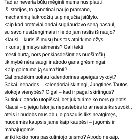
Tad ar neverta būtų mėginti mums nusiplauti
iš istorijos, to ganėtinai naujo pramano,
mechaninių laikrodžių taip nejučia įsiūlyto,
kaip kad protėviai andai sugriaudavo seną pasaulį
su savo nusižengimais ir leido jam rastis iš naujo?
Klausi – kuris iš mūsų bus tas atpirkimo ožys
ir kuris į jį mėtys akmenis? Gali tekti
mesti burtą, nors penkiasdešimties nuošimčių
tikimybė nėra saugi ir atrodo gana grėsmingai.
Kaip galėtume ją sumažinti?
Gal pradėkim uoliau kalendorines apeigas vykdyt?
Sakai, nepadės – kalendoriai skirtingi, Jungtinės Tautos
stokoja vienybės? O gal – kad ir pagal skirtingus?
Sutinku: atrodo utopiškai, bet juk turime ko nors griebtis.
Klausi – o jeigu Istorija nepastebės to ar nesiteiks suvokti,
ateis ir nudobs mus abu, o pasaulis liks neatgimęs,
nuodėmės kaupsis jame kaip kaupėsi – jugomis ir
mahajugomis
ar iki kokio nors paskutiniojo teismo? Atrodo nekaip.