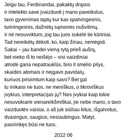
Jeigu tau, Ferdinandai, pakaktų drąsos
ir intelekto save įvaizduoti į mano paveikslus,
tavo gyvenimas taptų kur kas spalvingesnis,
turiningesnis, dažnėtų sąmonės nušvitimų,
ir nė nesuvoktum, jog tau juos sukėlė tie kūriniai.
Tad nereikėtų dėkoti, ko, kaip žinau, nemėgsti.
Sakai – jau bandei vieną rytą prieš aušrą,
bet nieko iš to neišėjo – visi vaizdiniai
atrodė gana nepatrauklūs, biro it smėlio pilys,
skaidės atomais ir neįgavo pavidalų,
kuriuos prisiimtum kaip savo? Bet gal
tu rinkaisi ne tuos, ne meniškus, o tikroviškus
įvykius, interpretacijas jų? Nes įvykiai kaip tokie
nesuvokiami vienareikšmiškai, jie nebe mano, o tavo
vaizduotės vaisiai, o aš juk siūliau kitus, išgalvotus,
dvasingus, saugius, nesiaubingus. Matyt,
pasirinkęs būsi ne tuos.
2022 06