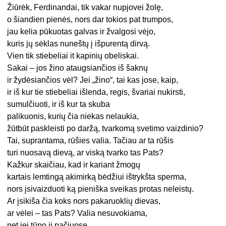
Žiūrėk, Ferdinandai, tik vakar nupjovei žolę,
o šiandien pienės, nors dar tokios pat trumpos,
jau kelia pūkuotas galvas ir žvalgosi vėjo,
kuris jų sėklas nuneštų į išpurentą dirvą.
Vien tik stiebeliai it kapinių obeliskai.
Sakai – jos žino ataugsiančios iš šaknų
ir žydėsiančios vėl? Jei „žino“, tai kas jose, kaip,
ir iš kur tie stiebeliai išlenda, regis, švariai nukirsti,
sumulčiuoti, ir iš kur ta skuba
palikuonis, kurių čia niekas nelaukia,
žūtbūt paskleisti po daržą, tvarkomą svetimo vaizdinio?
Tai, suprantama, rūšies valia. Tačiau ar ta rūšis
turi nuosavą dievą, ar viską tvarko tas Pats?
Kažkur skaičiau, kad ir kariant žmogų
kartais lemtingą akimirką bėdžiui ištrykšta sperma,
nors įsivaizduoti ką pieniška sveikas protas neleistų.
Ar įsikiša čia koks nors pakaruoklių dievas,
ar vėlei – tas Pats? Valia nesuvokiama,
net jei tūno ji pačiuose.