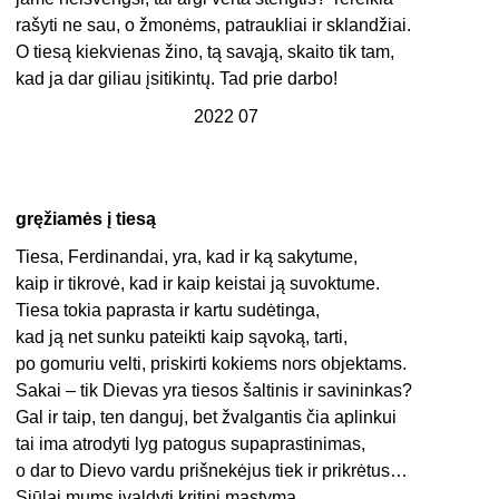
rašyti ne sau, o žmonėms, patraukliai ir sklandžiai.
O tiesą kiekvienas žino, tą savąją, skaito tik tam,
kad ja dar giliau įsitikintų. Tad prie darbo!
2022 07
gręžiamės į tiesą
Tiesa, Ferdinandai, yra, kad ir ką sakytume,
kaip ir tikrovė, kad ir kaip keistai ją suvoktume.
Tiesa tokia paprasta ir kartu sudėtinga,
kad ją net sunku pateikti kaip sąvoką, tarti,
po gomuriu velti, priskirti kokiems nors objektams.
Sakai – tik Dievas yra tiesos šaltinis ir savininkas?
Gal ir taip, ten danguj, bet žvalgantis čia aplinkui
tai ima atrodyti lyg patogus supaprastinimas,
o dar to Dievo vardu prišnekėjus tiek ir prikrėtus…
Siūlai mums įvaldyti kritinį mąstymą