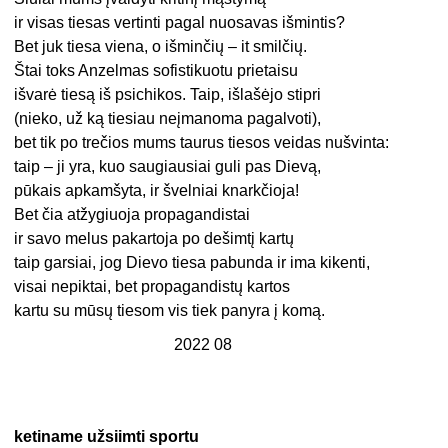
ir visas tiesas vertinti pagal nuosavas išmintis?
Bet juk tiesa viena, o išminčių – it smilčių.
Štai toks Anzelmas sofistikuotu prietaisu
išvarė tiesą iš psichikos. Taip, išlašėjo stipri
(nieko, už ką tiesiau neįmanoma pagalvoti),
bet tik po trečios mums taurus tiesos veidas nušvinta:
taip – ji yra, kuo saugiausiai guli pas Dievą,
pūkais apkamšyta, ir švelniai knarkčioja!
Bet čia atžygiuoja propagandistai
ir savo melus pakartoja po dešimtį kartų
taip garsiai, jog Dievo tiesa pabunda ir ima kikenti,
visai nepiktai, bet propagandistų kartos
kartu su mūsų tiesom vis tiek panyra į komą.
2022 08
ketiname užsiimti sportu