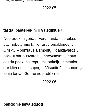
2022 05
tai gal pastebėkim ir vaizdinius?
Nepradėkim geriau, Ferdinandai, nereikia.
Jau nebeturime laiko rašyti enciklopedijų.
O tektų – pirmiausia žmonių ir daiktavardžių,
paskui dar būdvardžių, prieveiksmių ir pan.,
o tada poezijos tropų, metonimijų ir metaforų,
dar kliedesių ir sapnų… Visuotinė taksonomija,
tomų tomai. Geriau nepradėkime.
2022 06
bandome įsivaizduoti