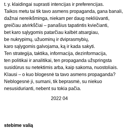
t. y. klaidingai suprasti intencijas ir preferencijas.
Taikos metu tai tik tavo asmens propaganda, gana banali,
dažnai nereikšminga, niekam per daug nekliūvanti,
greičiau atvirkščiai – panašius tapatintis kviečianti,
bet karo sąlygomis patarčiau kalbėt atsargiau,
be nukrypimų, užuominų ir dviprasmybių,
karo sąlygomis galvojama, ką ir kada sakyti.
Ten strategija, taktika, informacija, dezinformacija,
ten politikai ir analitikai, ten propaganda užspringsta
susidūrus su netektimis arba, kaip sakoma, nuostoliais.
Klausi – o kuo blogesnė ta tavo asmens propaganda?
Neblogesnė ji, sumani, tik beprasmė, su niekuo
nesusidurianti, nebent su tokia pačia.
2022 04
stebime valią