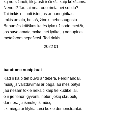
ką nors žinoti, tik jausti ir čirkšti kaip kėkštams.
Nenori? Tau tai neatrodo rimta nei solidu?
Tai imkis eiliuoti istorijas ar panegirikas,
imkis amato, bet aš, žinok, nebesaugosiu.
Benamės kritiškos katės tyko už sodo medžių,
jos savo amatą moka, net lyrika jų nenupirksi,
metaforom nepašersi. Tad rinkis.
2022 01
bandome nusiplauti
Kad ir kaip ten buvo ar tebėra, Ferdinandai,
mūsų įsivaizdavimai ar pagaliau mes patys
jau nesam tokie nekalti kaip tie kūdikėliai,
o ir jie tenori gyventi, neturi jokių skrupulų,
dar nėra jų išmokę iš mūsų,
tik miega ar klykia tarsi kokie demonstrantai.