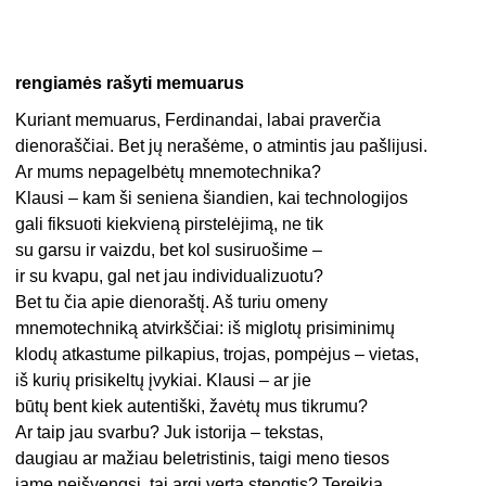
rengiamės rašyti memuarus
Kuriant memuarus, Ferdinandai, labai praverčia
dienoraščiai. Bet jų nerašėme, o atmintis jau pašlijusi.
Ar mums nepagelbėtų mnemotechnika?
Klausi – kam ši seniena šiandien, kai technologijos
gali fiksuoti kiekvieną pirstelėjimą, ne tik
su garsu ir vaizdu, bet kol susiruošime –
ir su kvapu, gal net jau individualizuotu?
Bet tu čia apie dienoraštį. Aš turiu omeny
mnemotechniką atvirkščiai: iš miglotų prisiminimų
klodų atkastume pilkapius, trojas, pompėjus – vietas,
iš kurių prisikeltų įvykiai. Klausi – ar jie
būtų bent kiek autentiški, žavėtų mus tikrumu?
Ar taip jau svarbu? Juk istorija – tekstas,
daugiau ar mažiau beletristinis, taigi meno tiesos
jame neišvengsi, tai argi verta stengtis? Tereikia