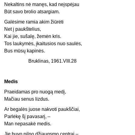
Nekaltins nė manęs, kad neįspėjau
Būt savo brolio atsargiam.
Galėsime ramia akim žiūrėti
Net į paukštelius,
Kai jie, sušalę, žemėn kris.
Tos laukymės, įkaitusios nuo saulės,
Bus mūsų kapinės.
Bruklinas, 1961.VIII.28
Medis
Praeidamas pro nuogą medį,
Mačiau senus lizdus.
Ar begalės juose nakvoti paukščiai,
Parlėkę šį pavasarį, –
Man nepasakė medis.
Jie buvo pilno džiaugsmo centrai –