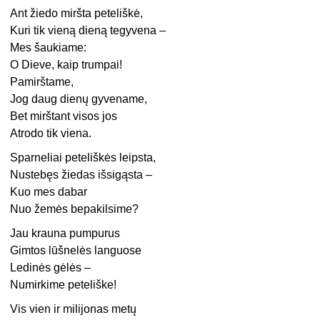
Ant žiedo miršta peteliškė,
Kuri tik vieną dieną tegyvena –
Mes šaukiame:
O Dieve, kaip trumpai!
Pamirštame,
Jog daug dienų gyvename,
Bet mirštant visos jos
Atrodo tik viena.
Sparneliai peteliškės leipsta,
Nustebęs žiedas išsigąsta –
Kuo mes dabar
Nuo žemės bepakilsime?
Jau krauna pumpurus
Gimtos lūšnelės languose
Ledinės gėlės –
Numirkime peteliške!
Vis vien ir milijonas metų