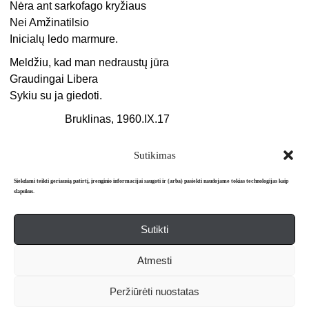
Nėra ant sarkofago kryžiaus
Nei Amžinatilsio
Inicialų ledo marmure.
Meldžiu, kad man nedraustų jūra
Graudingai Libera
Sykiu su ja giedoti.
Bruklinas, 1960.IX.17
Sutikimas
Siekdami teikti geriausią patirtį, įrenginio informacijai saugoti ir (arba) pasiekti naudojame tokias technologijas kaip
slapukus.
Sutikti
Apie mus
Redakcija
Prenumerata
Atmesti
Literatūros mėnraštis „Metai“ © 2026. Leidžiamas nuo 1991 m.
Peržiūrėti nuostatas