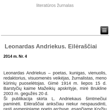
literatūros žurnalas
Leonardas Andriekus. Eilėraščiai
2014 m. Nr. 4
Leonardas Andriekus – poetas, kunigas, vienuolis,
redaktorius, visuomenės veikėjas, žurnalistas, meno
kūrinių puoselėtojas. Gimė 1914 m. liepos 15 d.
Barstyčių kaime Mažeikių apskrityje, mirė Brukline
2003 m. gegužės 20 d.
Ši publikacija skirta L. Andriekaus šimtmečiui
paminėti. Eilėraščiai anksčiau niekur nespausdinti,
rasti asmeniniame poeto archyve, esančiame Kryžių