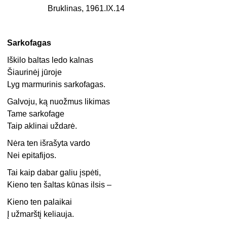
Bruklinas, 1961.IX.14
Sarkofagas
Iškilo baltas ledo kalnas
Šiaurinėj jūroje
Lyg marmurinis sarkofagas.
Galvoju, ką nuožmus likimas
Tame sarkofage
Taip aklinai uždarė.
Nėra ten išrašyta vardo
Nei epitafijos.
Tai kaip dabar galiu įspėti,
Kieno ten šaltas kūnas ilsis –
Kieno ten palaikai
Į užmarštį keliauja.