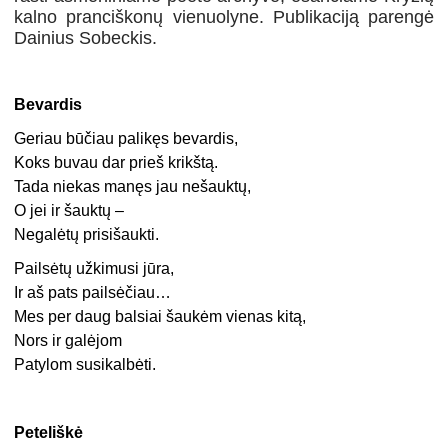
kalno pranciškonų vienuolyne. Publikaciją parengė
Dainius Sobeckis.
Bevardis
Geriau būčiau palikęs bevardis,
Koks buvau dar prieš krikštą.
Tada niekas manęs jau nešauktų,
O jei ir šauktų –
Negalėtų prisišaukti.
Pailsėtų užkimusi jūra,
Ir aš pats pailsėčiau…
Mes per daug balsiai šaukėm vienas kitą,
Nors ir galėjom
Patylom susikalbėti.
Peteliškė