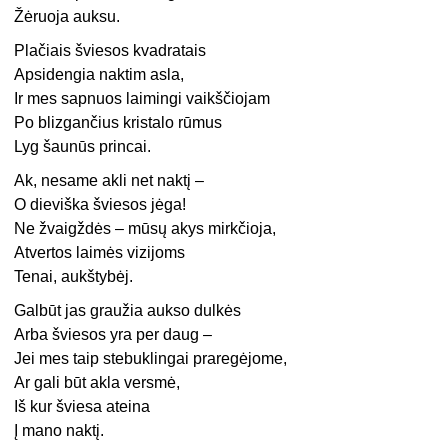
Žėruoja auksu.
Plačiais šviesos kvadratais
Apsidengia naktim asla,
Ir mes sapnuos laimingi vaikščiojam
Po blizgančius kristalo rūmus
Lyg šaunūs princai.
Ak, nesame akli net naktį –
O dieviška šviesos jėga!
Ne žvaigždės – mūsų akys mirkčioja,
Atvertos laimės vizijoms
Tenai, aukštybėj.
Galbūt jas graužia aukso dulkės
Arba šviesos yra per daug –
Jei mes taip stebuklingai praregėjome,
Ar gali būt akla versmė,
Iš kur šviesa ateina
Į mano naktį.