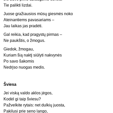
Tie palikti lizdai.
Juose gražiausios mūsų giesmės noko
Ateinantiems pavasariams –
Jau laikas jas pradėti.
Gal reikia, kad pragystų pirmas –
Ne paukštis, o žmogus.
Giedok, žmogau,
Kuriam šią naktį siūlyti nakvynės
Po savo šakomis
Nedrįso nuogas medis.
Šviesa
Jei viską valdo aklos jėgos,
Kodėl gi taip šviesu?
Pažvelkite rytais: net dulkių juosta,
Pakilusi prie seno lango,