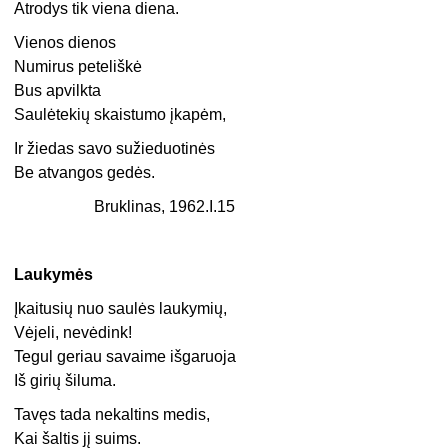
Atrodys tik viena diena.
Vienos dienos
Numirus peteliškė
Bus apvilkta
Saulėtekių skaistumo įkapėm,
Ir žiedas savo sužieduotinės
Be atvangos gedės.
Bruklinas, 1962.I.15
Laukymės
Įkaitusių nuo saulės laukymių,
Vėjeli, nevėdink!
Tegul geriau savaime išgaruoja
Iš girių šiluma.
Tavęs tada nekaltins medis,
Kai šaltis jį suims.