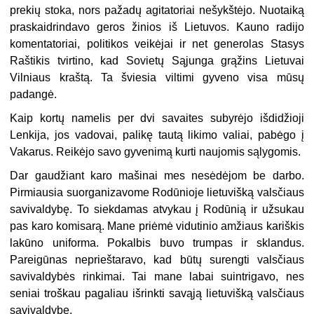
prekių stoka, nors pažadų agitatoriai nešykštėjo. Nuotaiką
praskaidrindavo geros žinios iš Lietuvos. Kauno radijo
komentatoriai, politikos veikėjai ir net generolas Stasys
Raštikis tvirtino, kad Sovietų Sąjunga grąžins Lietuvai
Vilniaus kraštą. Ta šviesia viltimi gyveno visa mūsų
padangė.
Kaip kortų namelis per dvi savaites subyrėjo išdidžioji
Lenkija, jos vadovai, palikę tautą likimo valiai, pabėgo į
Vakarus. Reikėjo savo gyvenimą kurti naujomis sąlygomis.
Dar gaudžiant karo mašinai mes nesėdėjom be darbo.
Pirmiausia suorganizavome Rodūnioje lietuvišką valsčiaus
savivaldybę. To siekdamas atvykau į Rodūnią ir užsukau
pas karo komisarą. Mane priėmė vidutinio amžiaus kariškis
lakūno uniforma. Pokalbis buvo trumpas ir sklandus.
Pareigūnas neprieštaravo, kad būtų surengti valsčiaus
savivaldybės rinkimai. Tai mane labai suintrigavo, nes
seniai troškau pagaliau išrinkti savąją lietuvišką valsčiaus
savivaldybę.