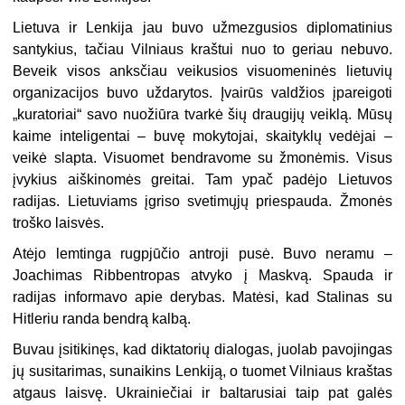
Lietuva ir Lenkija jau buvo užmezgusios diplomatinius
santykius, tačiau Vilniaus kraštui nuo to geriau nebuvo.
Beveik visos anksčiau veikusios visuomeninės lietuvių
organizacijos buvo uždarytos. Įvairūs valdžios įpareigoti
„kuratoriai“ savo nuožiūra tvarkė šių draugijų veiklą. Mūsų
kaime inteligentai – buvę mokytojai, skaityklų vedėjai –
veikė slapta. Visuomet bendravome su žmonėmis. Visus
įvykius aiškinomės greitai. Tam ypač padėjo Lietuvos
radijas. Lietuviams įgriso svetimųjų priespauda. Žmonės
troško laisvės.
Atėjo lemtinga rugpjūčio antroji pusė. Buvo neramu –
Joachimas Ribbentropas atvyko į Maskvą. Spauda ir
radijas informavo apie derybas. Matėsi, kad Stalinas su
Hitleriu randa bendrą kalbą.
Buvau įsitikinęs, kad diktatorių dialogas, juolab pavojingas
jų susitarimas, sunaikins Lenkiją, o tuomet Vilniaus kraštas
atgaus laisvę. Ukrainiečiai ir baltarusiai taip pat galės