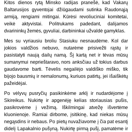
Kitos dienos rytą Minsko radijas pranešė, kad Vakarų
Baltarusijos gyventojai džiūgaudami sutinka Raudonąją
armiją, rengiami mitingai. Kūrėsi revoliuciniai komitetai,
veikė aktyvistai. Politrukams padedant, dalijamos
dvarininkų žemės, gyvuliai, darbininkai užvaldė gamyklas.
Mes su vyriausiu broliu Stasiuku nesnaudėme. Kol dar
jokios valdžios nebuvo, nutarėme prisivežti rąstų ir
pasistatyti naują dailų namą. Šį kartą net ir tėvas mūsų
sumanymui neprieštaravo, nors anksčiau už tokius darbus
gaudavome barti. Tėvelis negailėjo valdiško miško, tik
bijojo bausmių ir nemalonumų, kuriuos patirtų, jei išaiškėtų
pažeidėjai.
Po vėlyvų pusryčių pasikinkėme arklį ir nudardėjome į
Skireikus. Nukirtę ir apgenėję kelias storiausias pušis,
pasikrovėme į vežimą. Iškilmingai atvežę išvertėme
kluonienoje. Ramiai dirbome, įsitikinę, kad niekas mūsų
negąsdins ir nebaus. Po pietų nuvažiavome į čia pat esantį
didelį Lapakalnio pušyną. Nukirtę pirmą pušį, pamatėme ir