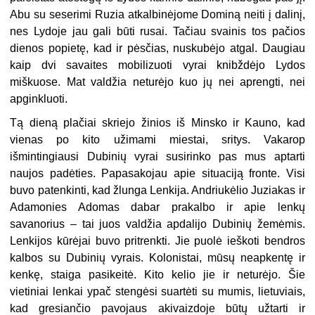
Abu su seserimi Ruzia atkalbinėjome Dominą neiti į dalinį,
nes Lydoje jau gali būti rusai. Tačiau svainis tos pačios
dienos popietę, kad ir pėsčias, nuskubėjo atgal. Daugiau
kaip dvi savaites mobilizuoti vyrai knibždėjo Lydos
miškuose. Mat valdžia neturėjo kuo jų nei aprengti, nei
apginkluoti.
Tą dieną plačiai skriejo žinios iš Minsko ir Kauno, kad
vienas po kito užimami miestai, sritys. Vakarop
išmintingiausi Dubinių vyrai susirinko pas mus aptarti
naujos padėties. Papasakojau apie situaciją fronte. Visi
buvo patenkinti, kad žlunga Lenkija. Andriukėlio Juziakas ir
Adamonies Adomas dabar prakalbo ir apie lenkų
savanorius – tai juos valdžia apdalijo Dubinių žemėmis.
Lenkijos kūrėjai buvo pritrenkti. Jie puolė ieškoti bendros
kalbos su Dubinių vyrais. Kolonistai, mūsų neapkentę ir
kenkę, staiga pasikeitė. Kito kelio jie ir neturėjo. Šie
vietiniai lenkai ypač stengėsi suartėti su mumis, lietuviais,
kad gresiančio pavojaus akivaizdoje būtų užtarti ir