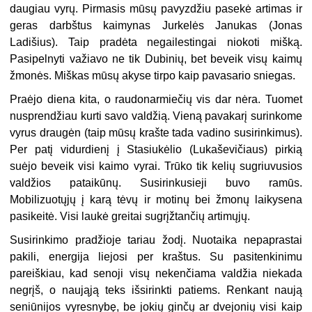
daugiau vyrų. Pirmasis mūsų pavyzdžiu pasekė artimas ir
geras darbštus kaimynas Jurkelės Janukas (Jonas
Ladišius). Taip pradėta negailestingai niokoti mišką.
Pasipelnyti važiavo ne tik Dubinių, bet beveik visų kaimų
žmonės. Miškas mūsų akyse tirpo kaip pavasario sniegas.
Praėjo diena kita, o raudonarmiečių vis dar nėra. Tuomet
nusprendžiau kurti savo valdžią. Vieną pavakarį surinkome
vyrus draugėn (taip mūsų krašte tada vadino susirinkimus).
Per patį vidurdienį į Stasiukėlio (Lukaševičiaus) pirkią
suėjo beveik visi kaimo vyrai. Trūko tik kelių sugriuvusios
valdžios pataikūnų. Susirinkusieji buvo ramūs.
Mobilizuotųjų į karą tėvų ir motinų bei žmonų laikysena
pasikeitė. Visi laukė greitai sugrįžtančių artimųjų.
Susirinkimo pradžioje tariau žodį. Nuotaika nepaprastai
pakili, energija liejosi per kraštus. Su pasitenkinimu
pareiškiau, kad senoji visų nekenčiama valdžia niekada
negrįš, o naująją teks išsirinkti patiems. Renkant naują
seniūnijos vyresnybę, be jokių ginčų ar dvejonių visi kaip