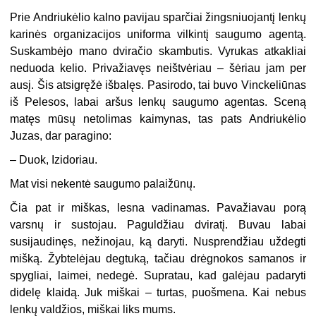
Prie Andriukėlio kalno pavijau sparčiai žingsniuojantį lenkų
karinės organizacijos uniforma vilkintį saugumo agentą.
Suskambėjo mano dviračio skambutis. Vyrukas atkakliai
neduoda kelio. Privažiavęs neištvėriau – šėriau jam per
ausį. Šis atsigręžė išbalęs. Pasirodo, tai buvo Vinckeliūnas
iš Pelesos, labai aršus lenkų saugumo agentas. Sceną
matęs mūsų netolimas kaimynas, tas pats Andriukėlio
Juzas, dar paragino:
– Duok, Izidoriau.
Mat visi nekentė saugumo palaižūnų.
Čia pat ir miškas, lesna vadinamas. Pavažiavau porą
varsnų ir sustojau. Paguldžiau dviratį. Buvau labai
susijaudinęs, nežinojau, ką daryti. Nusprendžiau uždegti
mišką. Žybtelėjau degtuką, tačiau drėgnokos samanos ir
spygliai, laimei, nedegė. Supratau, kad galėjau padaryti
didelę klaidą. Juk miškai – turtas, puošmena. Kai nebus
lenkų valdžios, miškai liks mums.