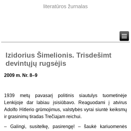
literatūros žurnalas
Izidorius Šimelionis. Trisdešimt
devintųjų rugsėjis
2009 m. Nr. 8–9
1939 metų pavasarį politinis siautulys tuometinėje
Lenkijoje dar labiau įsisiūbavo. Reaguodami į atvirus
Adolfo Hitlerio grūmojimus, valstybės vyrai siuntė keiksmų
ir grasinimų tiradas Trečiajam reichui.
– Galingi, susitelkę, pasirengę! – šaukė kariuomenės