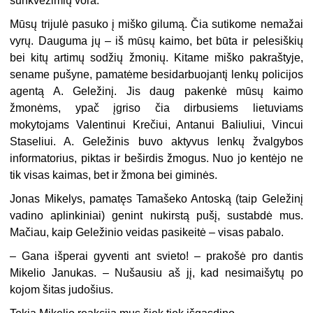
sunkvežimių vora.
Mūsų trijulė pasuko į miško gilumą. Čia sutikome nemažai
vyrų. Dauguma jų – iš mūsų kaimo, bet būta ir pelesiškių
bei kitų artimų sodžių žmonių. Kitame miško pakraštyje,
sename pušyne, pamatėme besidarbuojantį lenkų policijos
agentą A. Geležinį. Jis daug pakenkė mūsų kaimo
žmonėms, ypač įgriso čia dirbusiems lietuviams
mokytojams Valentinui Krečiui, Antanui Baliuliui, Vincui
Staseliui. A. Geležinis buvo aktyvus lenkų žvalgybos
informatorius, piktas ir beširdis žmogus. Nuo jo kentėjo ne
tik visas kaimas, bet ir žmona bei giminės.
Jonas Mikelys, pamatęs Tamašeko Antoską (taip Geležinį
vadino aplinkiniai) genint nukirstą pušį, sustabdė mus.
Mačiau, kaip Geležinio veidas pasikeitė – visas pabalo.
– Gana išperai gyventi ant svieto! – prakošė pro dantis
Mikelio Janukas. – Nušausiu aš jį, kad nesimaišytų po
kojom šitas judošius.