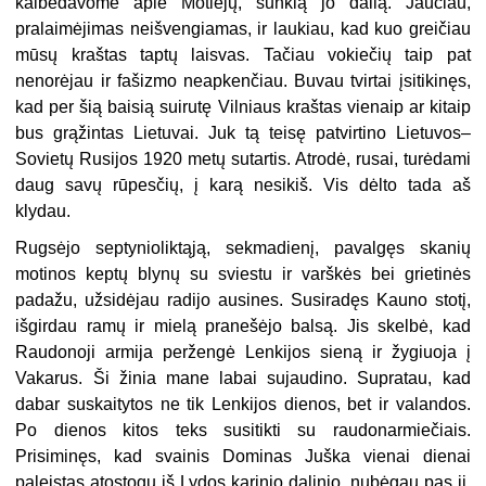
kalbėdavome apie Motiejų, sunkią jo dalią. Jaučiau,
pralaimėjimas neišvengiamas, ir laukiau, kad kuo greičiau
mūsų kraštas taptų laisvas. Tačiau vokiečių taip pat
nenorėjau ir fašizmo neapkenčiau. Buvau tvirtai įsitikinęs,
kad per šią baisią suirutę Vilniaus kraštas vienaip ar kitaip
bus grąžintas Lietuvai. Juk tą teisę patvirtino Lietuvos–
Sovietų Rusijos 1920 metų sutartis. Atrodė, rusai, turėdami
daug savų rūpesčių, į karą nesikiš. Vis dėlto tada aš
klydau.
Rugsėjo septynioliktąją, sekmadienį, pavalgęs skanių
motinos keptų blynų su sviestu ir varškės bei grietinės
padažu, užsidėjau radijo ausines. Susiradęs Kauno stotį,
išgirdau ramų ir mielą pranešėjo balsą. Jis skelbė, kad
Raudonoji armija peržengė Lenkijos sieną ir žygiuoja į
Vakarus. Ši žinia mane labai sujaudino. Supratau, kad
dabar suskaitytos ne tik Lenkijos dienos, bet ir valandos.
Po dienos kitos teks susitikti su raudonarmiečiais.
Prisiminęs, kad svainis Dominas Juška vienai dienai
paleistas atostogų iš Lydos karinio dalinio, nubėgau pas jį.