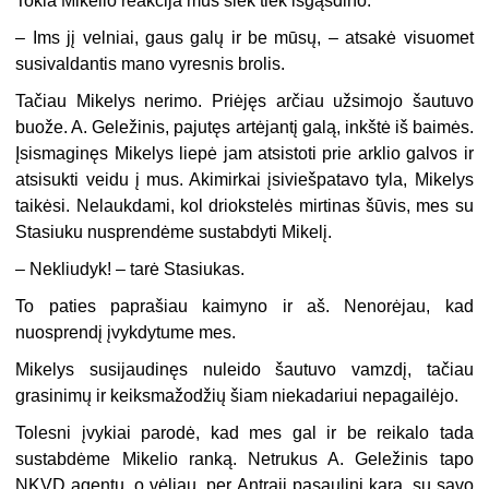
Tokia Mikelio reakcija mus šiek tiek išgąsdino.
– Ims jį velniai, gaus galų ir be mūsų, – atsakė visuomet
susivaldantis mano vyresnis brolis.
Tačiau Mikelys nerimo. Priėjęs arčiau užsimojo šautuvo
buože. A. Geležinis, pajutęs artėjantį galą, inkštė iš baimės.
Įsismaginęs Mikelys liepė jam atsistoti prie arklio galvos ir
atsisukti veidu į mus. Akimirkai įsiviešpatavo tyla, Mikelys
taikėsi. Nelaukdami, kol driokstelės mirtinas šūvis, mes su
Stasiuku nusprendėme sustabdyti Mikelį.
– Nekliudyk! – tarė Stasiukas.
To paties paprašiau kaimyno ir aš. Nenorėjau, kad
nuosprendį įvykdytume mes.
Mikelys susijaudinęs nuleido šautuvo vamzdį, tačiau
grasinimų ir keiksmažodžių šiam niekadariui nepagailėjo.
Tolesni įvykiai parodė, kad mes gal ir be reikalo tada
sustabdėme Mikelio ranką. Netrukus A. Geležinis tapo
NKVD agentu, o vėliau, per Antrąjį pasaulinį karą, su savo