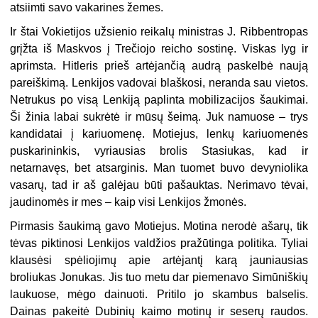
atsiimti savo vakarines žemes.
Ir štai Vokietijos užsienio reikalų ministras J. Ribbentropas
grįžta iš Maskvos į Trečiojo reicho sostinę. Viskas lyg ir
aprimsta. Hitleris prieš artėjančią audrą paskelbė naują
pareiškimą. Lenkijos vadovai blaškosi, neranda sau vietos.
Netrukus po visą Lenkiją paplinta mobilizacijos šaukimai.
Ši žinia labai sukrėtė ir mūsų šeimą. Juk namuose – trys
kandidatai į kariuomenę. Motiejus, lenkų kariuomenės
puskarininkis, vyriausias brolis Stasiukas, kad ir
netarnavęs, bet atsarginis. Man tuomet buvo devyniolika
vasarų, tad ir aš galėjau būti pašauktas. Nerimavo tėvai,
jaudinomės ir mes – kaip visi Lenkijos žmonės.
Pirmasis šaukimą gavo Motiejus. Motina nerodė ašarų, tik
tėvas piktinosi Lenkijos valdžios pražūtinga politika. Tyliai
klausėsi spėliojimų apie artėjantį karą jauniausias
broliukas Jonukas. Jis tuo metu dar piemenavo Simūniškių
laukuose, mėgo dainuoti. Pritilo jo skambus balselis.
Dainas pakeitė Dubinių kaimo motinų ir seserų raudos.