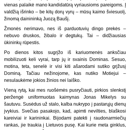
vienas palaikė mano kandidatūrą vyriausioms pareigoms. Į
valdžią išrinko – be kitų dorų vyrų – mūsų kaimo šviesuolį,
žinomą dainininką Juozą Baušį.
Žmonės nerimavo, nes iš parduotuvių dingo prekės –
nebuvo druskos, žibalo ir degtukų. Tai – didžiausias
ūkininkų rūpestis.
Po dienos kitos sugrįžo iš kariuomenės anksčiau
mobilizuoti keli vyrai, tarp jų ir svainis Dominas. Sesuo,
motina, teta, senelė ir visi kiti ašarodami sutiko grįžusį
Dominą. Tačiau nežinojome, kas nutiko Motiejui –
nesulaukėme jokios žinios nei laiško.
Vieną rytą, kai mes ruošėmės pusryčiauti, pirkios slenkstį
peržengė uniformuotas kaimynas Jonas Mikelys su
šautuvu. Susėdus už stalo, kalba nukrypo į pastarųjų dienų
įvykius. Svečias pasakojo, kad, apimti nevilties, blaškosi
kareiviai ir karininkai. Bijodami patekti į raudonarmiečių
rankas, jie traukia į Lietuvos pusę. Kai kurie meta ginklus,