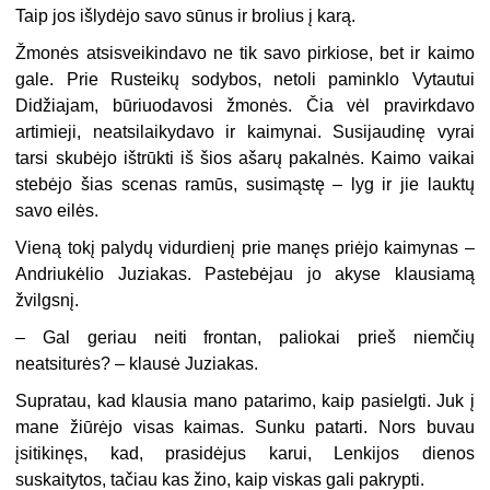
Taip jos išlydėjo savo sūnus ir brolius į karą.
Žmonės atsisveikindavo ne tik savo pirkiose, bet ir kaimo
gale. Prie Rusteikų sodybos, netoli paminklo Vytautui
Didžiajam, būriuodavosi žmonės. Čia vėl pravirkdavo
artimieji, neatsilaikydavo ir kaimynai. Susijaudinę vyrai
tarsi skubėjo ištrūkti iš šios ašarų pakalnės. Kaimo vaikai
stebėjo šias scenas ramūs, susimąstę – lyg ir jie lauktų
savo eilės.
Vieną tokį palydų vidurdienį prie manęs priėjo kaimynas –
Andriukėlio Juziakas. Pastebėjau jo akyse klausiamą
žvilgsnį.
– Gal geriau neiti frontan, paliokai prieš niemčių
neatsiturės? – klausė Juziakas.
Supratau, kad klausia mano patarimo, kaip pasielgti. Juk į
mane žiūrėjo visas kaimas. Sunku patarti. Nors buvau
įsitikinęs, kad, prasidėjus karui, Lenkijos dienos
suskaitytos, tačiau kas žino, kaip viskas gali pakrypti.