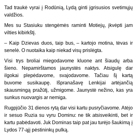
Tad traukė vyrai į Rodūnią, Lydą ginti įgrisusios svetimųjų
valdžios.
Mes su Stasiuku stengėmės raminti Motiejų, įkvėpti jam
vilties kibirkštį.
– Kaip Dzievas duos, taip bus, – kartojo motina, tėvas ir
senelė. O nuotaika kaip niekad visų prislėgta.
Visi trys broliai miegodavome kluone ant šiaudų arba
šieno. Nepamirštamos jaunystės naktys. Atsigulę dar
ilgokai plepėdavome, svajodavome. Tačiau šį kartą
buvome susikaupę. Išpranašavę Lenkijai artėjančią
skausmingą pražūtį, užmigome. Jaunystė nežino, kas yra
sunkus nuovargis ar nemiga.
Rugpjūčio 31 dienos rytą dar visi kartu pusryčiavome. Atėjo
ir sesuo Ruzia su vyru Dominu: ne tik atsisveikinti, bet ir
kartu pabėdavoti. Juk Dominas taip pat jau turėjo šaukimą į
Lydos 77-ąjį pėstininkų pulką.