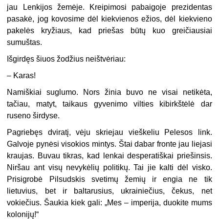
jau Lenkijos žemėje. Kreipimosi pabaigoje prezidentas
pasakė, jog kovosime dėl kiekvienos ežios, dėl kiekvieno
pakelės kryžiaus, kad priešas būtų kuo greičiausiai
sumuštas.
Išgirdęs šiuos žodžius neištvėriau:
– Karas!
Namiškiai suglumo. Nors žinia buvo ne visai netikėta,
tačiau, matyt, taikaus gyvenimo vilties kibirkštėlė dar
ruseno širdyse.
Pagriebęs dviratį, vėju skriejau vieškeliu Pelesos link.
Galvoje pynėsi visokios mintys. Štai dabar fronte jau liejasi
kraujas. Buvau tikras, kad lenkai desperatiškai priešinsis.
Niršau ant visų nevykėlių politikų. Tai jie kalti dėl visko.
Prisigrobė Pilsudskis svetimų žemių ir engia ne tik
lietuvius, bet ir baltarusius, ukrainiečius, čekus, net
vokiečius. Šaukia kiek gali: „Mes – imperija, duokite mums
kolonijų!“