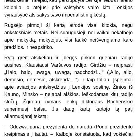
nelaukėme. Tikėjau, kad parklupdyta Lenkija nebus Hitlerio
kolonija, o atėjusi prie valstybės vairo kita Lenkijos
vyriausybė atsisakys savo imperialistinių kėslų.
Rugsėjo pirmoji šį kartą atrodė visai kitokia, negu
ankstesniais metais. Nei suaugusieji, nei vaikai nekalbėjo
apie mokyklą, mokytojus, visi laukė neišvengiamo karo
pradžios. Ir neapsiriko.
Rytą greit atsikėliau ir įbėgęs pirkion griebiau radijo
ausines. Klausiausi Varšuvos radijo. Girdžiu – neįprasti
„Halo, halo, uwaga, uwaga, nadchodzi…“ („Alio, alio,
dėmesio, dėmesio, atskrenda…“) ir taip toliau. Įspėjimai
apie aviacijos antskrydžius į Lenkijos sostinę. Žinios iš
Kauno, Minsko – nelabai aiškios. Ieškodamas kitų radijo
stočių, išgirdau žymaus lenkų diktoriaus Bochenskio
sunerimusį balsą. Jis daug kartų kartojo tą patį
aliarmuojantį tekstą:
– Odezwa pana prezydenta do narodu (Pono prezidento
kreipimasis į tautą). – Kalboje konstatuota, kad vokiečiai