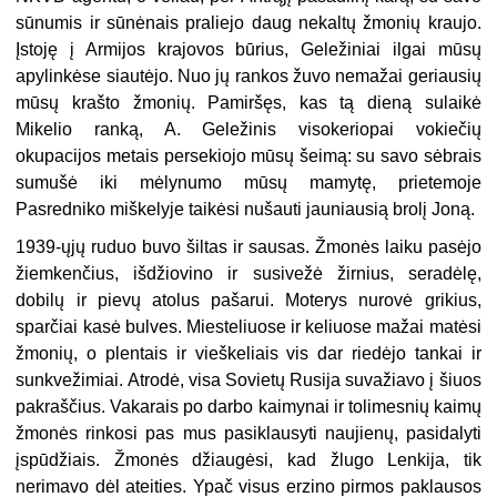
sūnumis ir sūnėnais praliejo daug nekaltų žmonių kraujo.
Įstoję į Armijos krajovos būrius, Geležiniai ilgai mūsų
apylinkėse siautėjo. Nuo jų rankos žuvo nemažai geriausių
mūsų krašto žmonių. Pamiršęs, kas tą dieną sulaikė
Mikelio ranką, A. Geležinis visokeriopai vokiečių
okupacijos metais persekiojo mūsų šeimą: su savo sėbrais
sumušė iki mėlynumo mūsų mamytę, prietemoje
Pasredniko miškelyje taikėsi nušauti jauniausią brolį Joną.
1939-ųjų ruduo buvo šiltas ir sausas. Žmonės laiku pasėjo
žiemkenčius, išdžiovino ir susivežė žirnius, seradėlę,
dobilų ir pievų atolus pašarui. Moterys nurovė grikius,
sparčiai kasė bulves. Miesteliuose ir keliuose mažai matėsi
žmonių, o plentais ir vieškeliais vis dar riedėjo tankai ir
sunkvežimiai. Atrodė, visa Sovietų Rusija suvažiavo į šiuos
pakraščius. Vakarais po darbo kaimynai ir tolimesnių kaimų
žmonės rinkosi pas mus pasiklausyti naujienų, pasidalyti
įspūdžiais. Žmonės džiaugėsi, kad žlugo Lenkija, tik
nerimavo dėl ateities. Ypač visus erzino pirmos paklausos