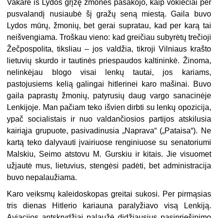
Vakare iš Lydos grįžę žmonės pasakojo, kaip vokiečiai per
pusvalandį nusiaubė šį gražų seną miestą. Gaila buvo
Lydos mūrų, žmonių, bet gerai supratau, kad per karą tai
neišvengiama. Troškau vieno: kad greičiau subyrėtų trečioji
Žečpospolita, tiksliau – jos valdžia, tikroji Vilniaus krašto
lietuvių skurdo ir tautinės priespaudos kaltininkė. Žinoma,
nelinkėjau blogo visai lenkų tautai, jos kariams,
pastojusiems kelią galingai hitlerinei karo mašinai. Buvo
gaila paprastų žmonių, patyrusių daug vargo sanacinėje
Lenkijoje. Man pačiam teko išvien dirbti su lenkų opozicija,
ypač socialistais ir nuo valdančiosios partijos atskilusia
kairiąja grupuote, pasivadinusia „Naprava“ („Pataisa“). Ne
kartą teko dalyvauti įvairiuose renginiuose su senatoriumi
Malskiu, Seimo atstovu M. Gurskiu ir kitais. Jie visuomet
užjautė mus, lietuvius, stengėsi padėti, bet administracija
buvo nepalaužiama.
Karo veiksmų kaleidoskopas greitai sukosi. Per pirmąsias
tris dienas Hitlerio kariauna paralyžiavo visą Lenkiją.
Aviacijos antskrydžiai palaužė didžiausius pasipriešinimo