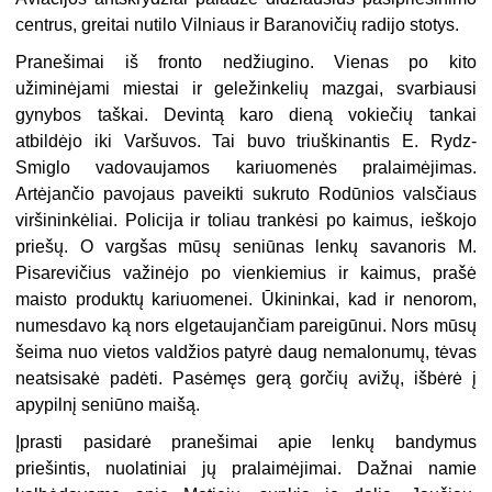
centrus, greitai nutilo Vilniaus ir Baranovičių radijo stotys.
Pranešimai iš fronto nedžiugino. Vienas po kito
užiminėjami miestai ir geležinkelių mazgai, svarbiausi
gynybos taškai. Devintą karo dieną vokiečių tankai
atbildėjo iki Varšuvos. Tai buvo triuškinantis E. Rydz-
Smiglo vadovaujamos kariuomenės pralaimėjimas.
Artėjančio pavojaus paveikti sukruto Rodūnios valsčiaus
viršininkėliai. Policija ir toliau trankėsi po kaimus, ieškojo
priešų. O vargšas mūsų seniūnas lenkų savanoris M.
Pisarevičius važinėjo po vienkiemius ir kaimus, prašė
maisto produktų kariuomenei. Ūkininkai, kad ir nenorom,
numesdavo ką nors elgetaujančiam pareigūnui. Nors mūsų
šeima nuo vietos valdžios patyrė daug nemalonumų, tėvas
neatsisakė padėti. Pasėmęs gerą gorčių avižų, išbėrė į
apypilnį seniūno maišą.
Įprasti pasidarė pranešimai apie lenkų bandymus
priešintis, nuolatiniai jų pralaimėjimai. Dažnai namie