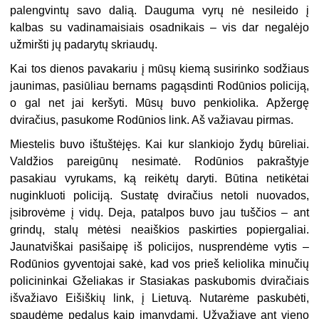
palengvintų savo dalią. Dauguma vyrų nė nesileido į
kalbas su vadinamaisiais osadnikais – vis dar negalėjo
užmiršti jų padarytų skriaudų.
Kai tos dienos pavakariu į mūsų kiemą susirinko sodžiaus
jaunimas, pasiūliau bernams pagąsdinti Rodūnios policiją,
o gal net jai keršyti. Mūsų buvo penkiolika. Apžergę
dviračius, pasukome Rodūnios link. Aš važiavau pirmas.
Miestelis buvo ištuštėjęs. Kai kur slankiojo žydų būreliai.
Valdžios pareigūnų nesimatė. Rodūnios pakraštyje
pasakiau vyrukams, ką reikėtų daryti. Būtina netikėtai
nuginkluoti policiją. Sustatę dviračius netoli nuovados,
įsibrovėme į vidų. Deja, patalpos buvo jau tuščios – ant
grindų, stalų mėtėsi neaiškios paskirties popiergaliai.
Jaunatviškai pasišaipę iš policijos, nusprendėme vytis –
Rodūnios gyventojai sakė, kad vos prieš keliolika minučių
policininkai Gželiakas ir Stasiakas paskubomis dviračiais
išvažiavo Eišiškių link, į Lietuvą. Nutarėme paskubėti,
spaudėme pedalus kaip įmanydami. Užvažiavę ant vieno