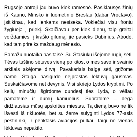
Rugsėjo antroji jau buvo kiek ramesnė. Pasiklausęs žinių
iš Kauno, Minsko ir tuometinio Breslau (dabar Vroclavo),
įsitikinau, kad lenkams nesiseka. Vokiečiai visu frontu
žygiuoja į priekį. Skaičiavau per kiek dienų, taip greitai
verždamiesi į krašto gilumą, jie pasieks Dubinius. Atrodė,
kad tam prireiks maždaug mėnesio.
Pamažu nuotaika pasitaisė. Su Stasiuku išėjome rugių sėti.
Tėvas tuštino sėtuves vieną po kitos, o mes savo ir svainio
arkliais akėjome dirvą. Pavakariais baigę sėti, grįžome
namo. Staiga pasigirdo neįprastas lėktuvų gausmas.
Suskaičiavome net devynis. Visi skriejo Lydos kryptimi. Po
kelių minučių išgirdome dundesį ties Lyda, o vėliau
pamatėme ir dūmų kamuolius. Supratome – dega
didžiausias mūsų apskrities miestas. Tą dieną buvo ne tik
išvesti iš rikiuotės, bet su žeme sulyginti Lydos 77-asis
pėstininkų ir penktasis aviacijos pulkai. Taigi nė vienas
lėktuvas nepakilo.