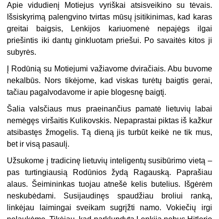
Apie vidudienį Motiejus vyriškai atsisveikino su tėvais.
Išsiskyrimą palengvino tvirtas mūsų įsitikinimas, kad karas
greitai baigsis, Lenkijos kariuomenė nepajėgs ilgai
priešintis iki dantų ginkluotam priešui. Po savaitės kitos ji
subyrės.
Į Rodūnią su Motiejumi važiavome dviračiais. Abu buvome
nekalbūs. Nors tikėjome, kad viskas turėtų baigtis gerai,
tačiau pagalvodavome ir apie blogesnę baigtį.
Šalia valsčiaus mus praeinančius pamatė lietuvių labai
nemėgęs viršaitis Kulikovskis. Nepaprastai piktas iš kažkur
atsibastęs žmogelis. Tą dieną jis turbūt keikė ne tik mus,
bet ir visą pasaulį.
Užsukome į tradicinę lietuvių inteligentų susibūrimo vietą –
pas turtingiausią Rodūnios žydą Ragauską. Paprašiau
alaus. Šeimininkas tuojau atnešė kelis butelius. Išgėrėm
neskubėdami. Susijaudinęs spaudžiau broliui ranką,
linkėjau laimingai sveikam sugrįžti namo. Vokiečių irgi