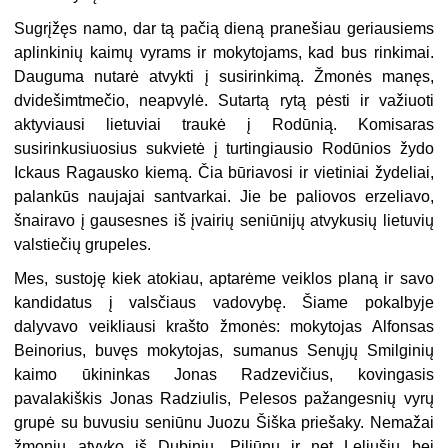
Sugrįžęs namo, dar tą pačią dieną pranešiau geriausiems
aplinkinių kaimų vyrams ir mokytojams, kad bus rinkimai.
Dauguma nutarė atvykti į susirinkimą. Žmonės manęs,
dvidešimtmečio, neapvylė. Sutartą rytą pėsti ir važiuoti
aktyviausi lietuviai traukė į Rodūnią. Komisaras
susirinkusiuosius sukvietė į turtingiausio Rodūnios žydo
Ickaus Ragausko kiemą. Čia būriavosi ir vietiniai žydeliai,
palankūs naujajai santvarkai. Jie be paliovos erzeliavo,
šnairavo į gausesnes iš įvairių seniūnijų atvykusių lietuvių
valstiečių grupeles.
Mes, sustoję kiek atokiau, aptarėme veiklos planą ir savo
kandidatus į valsčiaus vadovybę. Šiame pokalbyje
dalyvavo veikliausi krašto žmonės: mokytojas Alfonsas
Beinorius, buvęs mokytojas, sumanus Senųjų Smilginių
kaimo ūkininkas Jonas Radzevičius, kovingasis
pavalakiškis Jonas Radziulis, Pelesos pažangesnių vyrų
grupė su buvusiu seniūnu Juozu Šiška priešaky. Nemažai
žmonių atvyko iš Dubinių, Piliūnų ir net Leliušių bei