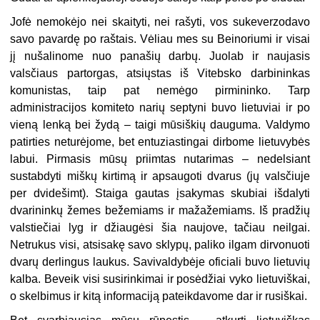
Jofė nemokėjo nei skaityti, nei rašyti, vos sukeverzodavo
savo pavardę po raštais. Vėliau mes su Beinoriumi ir visai
jį nušalinome nuo panašių darbų. Juolab ir naujasis
valsčiaus partorgas, atsiųstas iš Vitebsko darbininkas
komunistas, taip pat nemėgo pirmininko. Tarp
administracijos komiteto narių septyni buvo lietuviai ir po
vieną lenką bei žydą – taigi mūsiškių dauguma. Valdymo
patirties neturėjome, bet entuziastingai dirbome lietuvybės
labui. Pirmasis mūsų priimtas nutarimas – nedelsiant
sustabdyti miškų kirtimą ir apsaugoti dvarus (jų valsčiuje
per dvidešimt). Staiga gautas įsakymas skubiai išdalyti
dvarininkų žemes bežemiams ir mažažemiams. Iš pradžių
valstiečiai lyg ir džiaugėsi šia naujove, tačiau neilgai.
Netrukus visi, atsisakę savo sklypų, paliko ilgam dirvonuoti
dvarų derlingus laukus. Savivaldybėje oficiali buvo lietuvių
kalba. Beveik visi susirinkimai ir posėdžiai vyko lietuviškai,
o skelbimus ir kitą informaciją pateikdavome dar ir rusiškai.