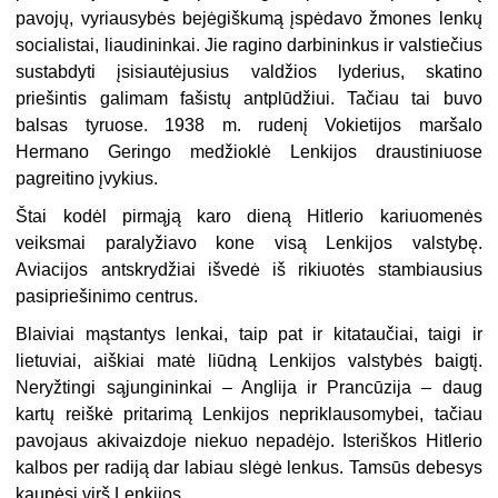
pavojų, vyriausybės bejėgiškumą įspėdavo žmones lenkų
socialistai, liaudininkai. Jie ragino darbininkus ir valstiečius
sustabdyti įsisiautėjusius valdžios lyderius, skatino
priešintis galimam fašistų antplūdžiui. Tačiau tai buvo
balsas tyruose. 1938 m. rudenį Vokietijos maršalo
Hermano Geringo medžioklė Lenkijos draustiniuose
pagreitino įvykius.
Štai kodėl pirmąją karo dieną Hitlerio kariuomenės
veiksmai paralyžiavo kone visą Lenkijos valstybę.
Aviacijos antskrydžiai išvedė iš rikiuotės stambiausius
pasipriešinimo centrus.
Blaiviai mąstantys lenkai, taip pat ir kitataučiai, taigi ir
lietuviai, aiškiai matė liūdną Lenkijos valstybės baigtį.
Neryžtingi sąjungininkai – Anglija ir Prancūzija – daug
kartų reiškė pritarimą Lenkijos nepriklausomybei, tačiau
pavojaus akivaizdoje niekuo nepadėjo. Isteriškos Hitlerio
kalbos per radiją dar labiau slėgė lenkus. Tamsūs debesys
kaupėsi virš Lenkijos.