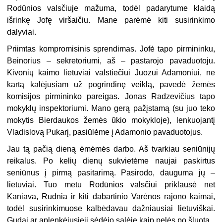
Rodūnios valsčiuje mažuma, todėl padarytume klaidą
išrinkę Jofę viršaičiu. Mane parėmė kiti susirinkimo
dalyviai.
Priimtas kompromisinis sprendimas. Jofė tapo pirmininku,
Beinorius – sekretoriumi, aš – pastarojo pavaduotoju.
Kivonių kaimo lietuviai valstiečiui Juozui Adamoniui, ne
kartą kalėjusiam už pogrindinę veiklą, pavedė žemės
komisijos pirmininko pareigas. Jonas Radzevičius tapo
mokyklų inspektoriumi. Mano gerą pažįstamą (su juo teko
mokytis Bierdaukos žemės ūkio mokykloje), lenkuojantį
Vladislovą Pukarį, pasiūlėme į Adamonio pavaduotojus.
Jau tą pačią dieną ėmėmės darbo. Aš tvarkiau seniūnijų
reikalus. Po kelių dienų sukvietėme naujai paskirtus
seniūnus į pirmą pasitarimą. Pasirodo, dauguma jų –
lietuviai. Tuo metu Rodūnios valsčiui priklausė net
Kaniava, Rudnia ir kiti dabartinio Varėnos rajono kaimai,
todėl susirinkimuose kalbėdavau dažniausiai lietuviškai.
Gudai ar aplenkėjusieji sėdėjo salėje kaip pelės po šluota.