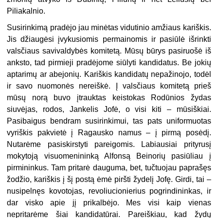
Piliakalnio.
Susirinkimą pradėjo jau minėtas vidutinio amžiaus kariškis.
Jis džiaugėsi įvykusiomis permainomis ir pasiūlė išrinkti
valsčiaus savivaldybės komitetą. Mūsų būrys pasiruošė iš
anksto, tad pirmieji pradėjome siūlyti kandidatus. Be jokių
aptarimų ar abejonių. Kariškis kandidatų nepažinojo, todėl
ir savo nuomonės nereiškė. Į valsčiaus komitetą prieš
mūsų norą buvo įtrauktas keistokas Rodūnios žydas
siuvėjas, rodos, Jankelis Jofė, o visi kiti – mūsiškiai.
Pasibaigus bendram susirinkimui, tas pats uniformuotas
vyriškis pakvietė į Ragausko namus – į pirmą posėdį.
Nutarėme pasiskirstyti pareigomis. Labiausiai prityrusį
mokytoją visuomenininką Alfonsą Beinorių pasiūliau į
pirmininkus. Tam pritarė dauguma, bet, tučtuojau paprašęs
žodžio, kariškis į šį postą ėmė piršti žydelį Jofę. Girdi, tai –
nusipelnęs kovotojas, revoliucionierius pogrindininkas, ir
dar visko apie jį prikalbėjo. Mes visi kaip vienas
nepritarėme šiai kandidatūrai. Pareiškiau, kad žydų