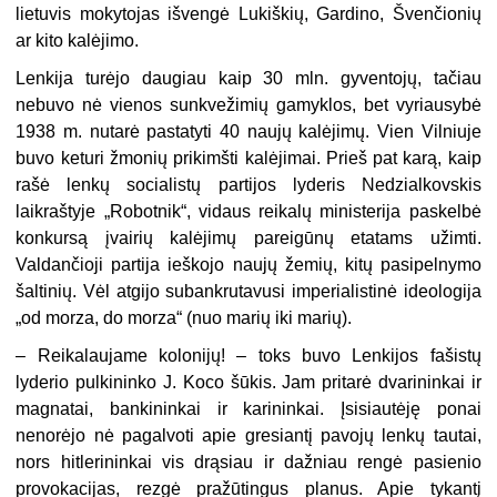
lietuvis mokytojas išvengė Lukiškių, Gardino, Švenčionių
ar kito kalėjimo.
Lenkija turėjo daugiau kaip 30 mln. gyventojų, tačiau
nebuvo nė vienos sunkvežimių gamyklos, bet vyriausybė
1938 m. nutarė pastatyti 40 naujų kalėjimų. Vien Vilniuje
buvo keturi žmonių prikimšti kalėjimai. Prieš pat karą, kaip
rašė lenkų socialistų partijos lyderis Nedzialkovskis
laikraštyje „Robotnik“, vidaus reikalų ministerija paskelbė
konkursą įvairių kalėjimų pareigūnų etatams užimti.
Valdančioji partija ieškojo naujų žemių, kitų pasipelnymo
šaltinių. Vėl atgijo subankrutavusi imperialistinė ideologija
„od morza, do morza“ (nuo marių iki marių).
– Reikalaujame kolonijų! – toks buvo Lenkijos fašistų
lyderio pulkininko J. Koco šūkis. Jam pritarė dvarininkai ir
magnatai, bankininkai ir karininkai. Įsisiautėję ponai
nenorėjo nė pagalvoti apie gresiantį pavojų lenkų tautai,
nors hitlerininkai vis drąsiau ir dažniau rengė pasienio
provokacijas, rezgė pražūtingus planus. Apie tykantį