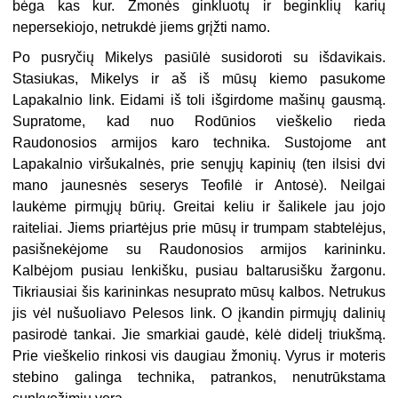
bėga kas kur. Žmonės ginkluotų ir beginklių karių
nepersekiojo, netrukdė jiems grįžti namo.
Po pusryčių Mikelys pasiūlė susidoroti su išdavikais.
Stasiukas, Mikelys ir aš iš mūsų kiemo pasukome
Lapakalnio link. Eidami iš toli išgirdome mašinų gausmą.
Supratome, kad nuo Rodūnios vieškelio rieda
Raudonosios armijos karo technika. Sustojome ant
Lapakalnio viršukalnės, prie senųjų kapinių (ten ilsisi dvi
mano jaunesnės seserys Teofilė ir Antosė). Neilgai
laukėme pirmųjų būrių. Greitai keliu ir šalikele jau jojo
raiteliai. Jiems priartėjus prie mūsų ir trumpam stabtelėjus,
pasišnekėjome su Raudonosios armijos karininku.
Kalbėjom pusiau lenkišku, pusiau baltarusišku žargonu.
Tikriausiai šis karininkas nesuprato mūsų kalbos. Netrukus
jis vėl nušuoliavo Pelesos link. O įkandin pirmųjų dalinių
pasirodė tankai. Jie smarkiai gaudė, kėlė didelį triukšmą.
Prie vieškelio rinkosi vis daugiau žmonių. Vyrus ir moteris
stebino galinga technika, patrankos, nenutrūkstama