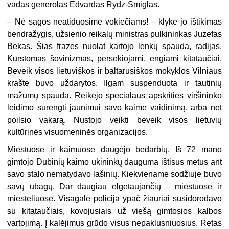
vadas generolas Edvardas Rydz-Smiglas.
– Nė sagos neatiduosime vokiečiams! – klykė jo ištikimas
bendražygis, užsienio reikalų ministras pulkininkas Juzefas
Bekas. Šias frazes nuolat kartojo lenkų spauda, radijas.
Kurstomas šovinizmas, persekiojami, engiami kitataučiai.
Beveik visos lietuviškos ir baltarusiškos mokyklos Vilniaus
krašte buvo uždarytos. Ilgam suspenduota ir tautinių
mažumų spauda. Reikėjo specialaus apskrities viršininko
leidimo surengti jaunimui savo kaime vaidinimą, arba net
poilsio vakarą. Nustojo veikti beveik visos lietuvių
kultūrinės visuomeninės organizacijos.
Miestuose ir kaimuose daugėjo bedarbių. Iš 72 mano
gimtojo Dubinių kaimo ūkininkų dauguma ištisus metus ant
savo stalo nematydavo lašinių. Kiekviename sodžiuje buvo
savų ubagų. Dar daugiau elgetaujančių – miestuose ir
miesteliuose. Visagalė policija ypač žiauriai susidorodavo
su kitataučiais, kovojusiais už viešą gimtosios kalbos
vartojimą. Į kalėjimus grūdo visus nepaklusniuosius. Retas