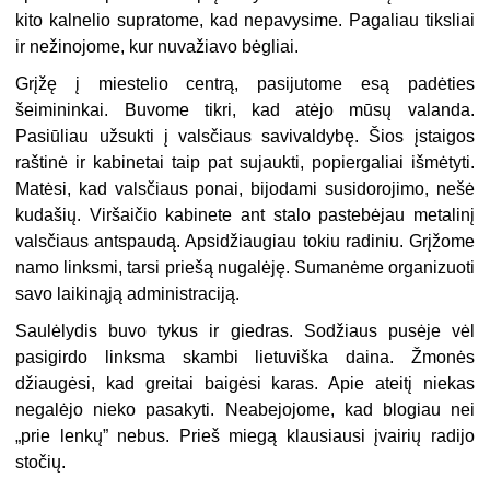
kito kalnelio supratome, kad nepavysime. Pagaliau tiksliai
ir nežinojome, kur nuvažiavo bėgliai.
Grįžę į miestelio centrą, pasijutome esą padėties
šeimininkai. Buvome tikri, kad atėjo mūsų valanda.
Pasiūliau užsukti į valsčiaus savivaldybę. Šios įstaigos
raštinė ir kabinetai taip pat sujaukti, popiergaliai išmėtyti.
Matėsi, kad valsčiaus ponai, bijodami susidorojimo, nešė
kudašių. Viršaičio kabinete ant stalo pastebėjau metalinį
valsčiaus antspaudą. Apsidžiaugiau tokiu radiniu. Grįžome
namo linksmi, tarsi priešą nugalėję. Sumanėme organizuoti
savo laikinąją administraciją.
Saulėlydis buvo tykus ir giedras. Sodžiaus pusėje vėl
pasigirdo linksma skambi lietuviška daina. Žmonės
džiaugėsi, kad greitai baigėsi karas. Apie ateitį niekas
negalėjo nieko pasakyti. Neabejojome, kad blogiau nei
„prie lenkų” nebus. Prieš miegą klausiausi įvairių radijo
stočių.