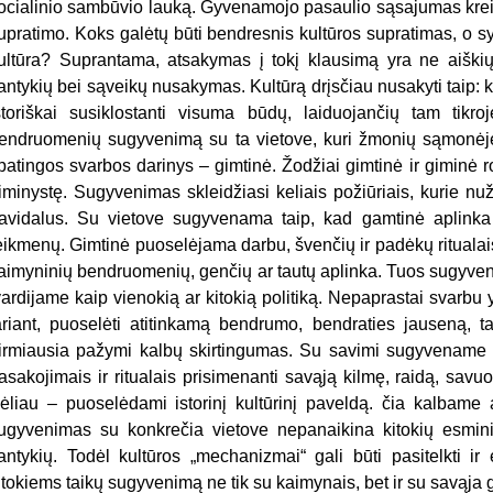
ocialinio sambūvio lauką. Gyvenamojo pasaulio sąsajumas kreip
upratimo. Koks galėtų būti bendresnis kultūros supratimas, o s
ultūra? Suprantama, atsakymas į tokį klausimą yra ne aiškių 
antykių bei sąveikų nusakymas. Kultūrą drįsčiau nusakyti taip: k
storiškai susiklostanti visuma būdų, laiduojančių tam tikr
endruomenių sugyvenimą su ta vietove, kuri žmonių sąmonėje ir
patingos svarbos darinys – gimtinė. Žodžiai gimtinė ir giminė 
iminystę. Sugyvenimas skleidžiasi keliais požiūriais, kurie n
avidalus. Su vietove sugyvenama taip, kad gamtinė aplinka
eikmenų. Gimtinė puoselėjama darbu, švenčių ir padėkų rituala
aimyninių bendruomenių, genčių ar tautų aplinka. Tuos sugyve
vardijame kaip vienokią ar kitokią politiką. Nepaprastai svarbu 
ariant, puoselėti atitinkamą bendrumo, bendraties jauseną, tai
irmiausia pažymi kalbų skirtingumas. Su savimi sugyvename k
asakojimais ir ritualais prisimenanti savąją kilmę, raidą, savuo
ėliau – puoselėdami istorinį kultūrinį paveldą. čia kalbame a
ugyvenimas su konkrečia vietove nepanaikina kitokių esmi
antykių. Todėl kultūros „mechanizmai“ gali būti pasitelkti ir 
itokiems taikų sugyvenimą ne tik su kaimynais, bet ir su savąja 