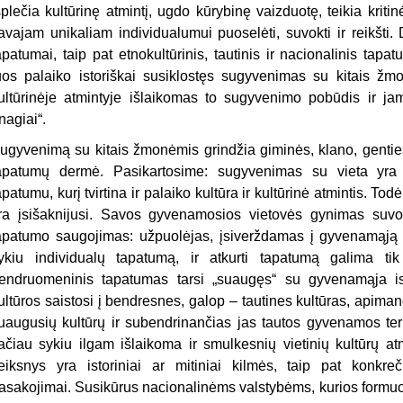
šplečia kultūrinę atmintį, ugdo kūrybinę vaizduotę, teikia kritin
avajam unikaliam individualumui puoselėti, suvokti ir reikšti. Dr
apatumai, taip pat etnokultūrinis, tautinis ir nacionalinis tapa
uos palaiko istoriškai susiklostęs sugyvenimas su kitais žmo
ultūrinėje atmintyje išlaikomas to sugyvenimo pobūdis ir jam r
įnagiai“.
ugyvenimą su kitais žmonėmis grindžia giminės, klano, genties
apatumų dermė. Pasikartosime: sugyvenimas su vieta yra
apatumu, kurį tvirtina ir palaiko kultūra ir kultūrinė atmintis. Tod
ra įsišaknijusi. Savos gyvenamosios vietovės gynimas suvokt
apatumo saugojimas: užpuolėjas, įsiverždamas į gyvenamąją
ykiu individualų tapatumą, ir atkurti tapatumą galima tik
endruomeninis tapatumas tarsi „suaugęs“ su gyvenamąja ist
ultūros saistosi į bendresnes, galop – tautines kultūras, apim
uaugusių kultūrų ir subendrinančias jas tautos gyvenamos teri
ačiau sykiu ilgam išlaikoma ir smulkesnių vietinių kultūrų a
eiksnys yra istoriniai ar mitiniai kilmės, taip pat konkreč
asakojimai. Susikūrus nacionalinėms valstybėms, kurios formuoj