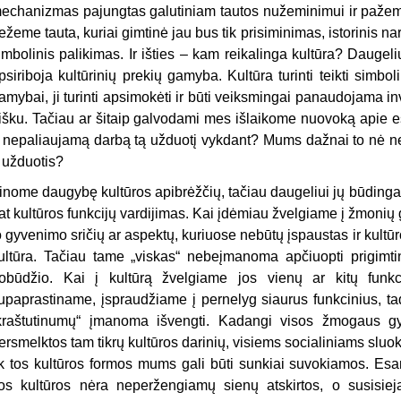
echanizmas pajungtas galutiniam tautos nužeminimui ir pažem
ežeme tauta, kuriai gimtinė jau bus tik prisiminimas, istorinis na
imbolinis palikimas. Ir išties – kam reikalinga kultūra? Daugel
psiriboja kultūrinių prekių gamyba. Kultūra turinti teikti simbolin
amybai, ji turinti apsimokėti ir būti veiksmingai panaudojama inv
išku. Tačiau ar šitaip galvodami mes išlaikome nuovoką apie e
r nepaliaujamą darbą tą užduotį vykdant? Mums dažnai to nė ne
r užduotis?
inome daugybę kultūros apibrėžčių, tačiau daugeliui jų būdingas 
at kultūros funkcijų vardijimas. Kai įdėmiau žvelgiame į žmoni
o gyvenimo sričių ar aspektų, kuriuose nebūtų įspaustas ir kultū
ultūra. Tačiau tame „viskas“ nebeįmanoma apčiuopti prigimtin
obūdžio. Kai į kultūrą žvelgiame jos vienų ar kitų funkci
upaprastiname, įspraudžiame į pernelyg siaurus funkcinius, tad
kraštutinumų“ įmanoma išvengti. Kadangi visos žmogaus gyv
ersmelktos tam tikrų kultūros darinių, visiems socialiniams sluo
ik tos kultūros formos mums gali būti sunkiai suvokiamos. Esama
os kultūros nėra neperžengiamų sienų atskirtos, o susisiej