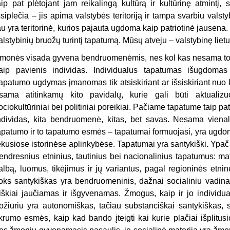
aip pat plėtojant jam reikalingą kultūrą ir kultūrinę atmintį,
šsiplečia – jis apima valstybės teritoriją ir tampa svarbiu vals
au yra teritorinė, kurios pajauta ugdoma kaip patriotinė jausena
alstybinių bruožų turintį tapatumą. Mūsų atveju – valstybinę liet
monės visada gyvena bendruomenėmis, nes kol kas nesama tokių
aip pavienis individas. Individualus tapatumas išugdomas 
apatumo ugdymas įmanomas tik atsiskiriant ar išsiskiriant nuo ki
sama atitinkamų kito pavidalų, kurie gali būti aktualizu
ociokultūriniai bei politiniai poreikiai. Pačiame tapatume taip pat 
ndividas, kita bendruomenė, kitas, bet savas. Nesama vienal
apatumo ir to tapatumo esmės – tapatumai formuojasi, yra ugdomi 
ekusiose istorinėse aplinkybėse. Tapatumai yra santykiški. Ypač 
endresnius etninius, tautinius bei nacionalinius tapatumus: mat
albą, luomus, tikėjimus ir jų variantus, pagal regioninės etni
oks santykiškas yra bendruomeninis, dažnai socialiniu vadinam
iškiai jaučiamas ir išgyvenamas. Žmogus, kaip ir jo individua
ožiūriu yra autonomiškas, tačiau substanciškai santykiškas,
ikrumo esmės, kaip kad bando įteigti kai kurie plačiai išplitusi