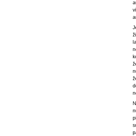
a
v
a
J
ž
l
n
k
ž
n
ž
d
n
N
n
p
s
p