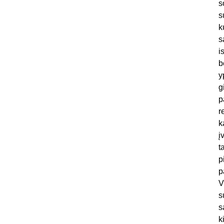
s
s
k
s
i
b
y
g
p
r
k
į
t
p
p
V
s
s
k