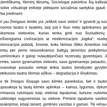
utentiškumą, likiminį tikrumą. Sociologai patvirtina šią kalbo
isokie virtualioje erdvėje plėtojami socialiniai santykiai įgauti
rba įvietinami.
ei jau žmogaus lemtis yra „ieškoti savo vietos“ ir gyventi ją sur
inomos tautos ir tautelės, taip pat ir šiuo metu aptinkamos g
aikomose vietovėse, kurias tenka ginti nuo šiuolaikinių k
eišvengiama civilizacijos ar modernizacijos „logika“, nusle
olonizacijos pobūdį. žinome, koks likimas ištiko Amerikos in
emių per jiems nesuvokiamus baltųjų įteisintus prekybinius
uomininkais ir galop nutautėjančiais rezervatų gyventojais. J
emės, savos gyvenamos vietovės, savo gyvenamojo pasaulio, k
ovanotoje pasaulio vietoje teikia tautos bendrystei gyvyb
etekusios tautos likimas aiškus – degradacija ir išnykimas.
e tik žmogus išsaugo savo kilmės paveikslus, bet ir tautos.
upasakoja tų tautų kilmės aplinkas – kalnus, lygumas, dykum
irmiausia rutuliojasi kaip vietiniai tapatumai, kuriuos nulemi
usiklostęs sugyvenimas su vietove. Pirminė tapatumo savikūr
asakojimai, kitaip tariant, gimtinės vaizdas ir garsas. Tik vėliau