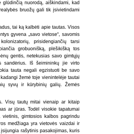
je glūdinčią nuorodą, aiškindami, kad
 realybės bruožų gali tik įsivietindami
adus, tai ką kalbėti apie tautas. Visos
entys gyvena „savo vietose“, savomis
olonizatorių, prisidengiančių tarsi
piančia grobuonišką, plėšikišką tos
dėnų gentis, netekusias savo gimtųjų
 sandėrius. Iš šeimininkų jie virto
okia tauta negali egzistuoti be savo
adangi žemė toje vienintelėje tautai
inių syvų ir kūrybinių galių. Žemės
 Visų tautų mitai vienaip ar kitaip
as ar jūras. Todėl visokie tapatumai
a vietinis, gimtosios kalbos pagrindu
os medžiaga yra vietovės vaizdai ir
 įsijungia rašytinis pasakojimas, kuris