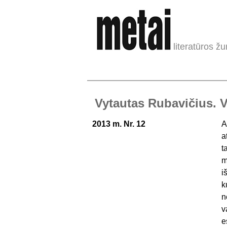
literatūros žu
Vytautas Rubavičius. V
2013 m. Nr. 12
A
a
t
m
i
k
n
v
e