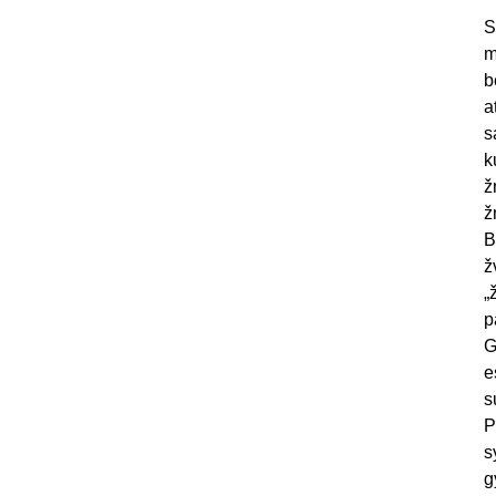
S
m
b
a
s
k
ž
ž
B
ž
„
p
G
e
s
P
s
g