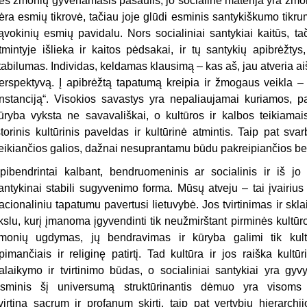
es žmonių gyvenamasis pasaulis, jo socialinė materija yra žmon
ėra esmių tikrovė, tačiau joje glūdi esminis santykiškumo tik
ąvokinių esmių pavidalu. Nors socialiniai santykiai kaitūs, tači
tmintyje išlieka ir kaitos pėdsakai, ir tų santykių apibrėžtys
tabilumas. Individas, keldamas klausimą – kas aš, jau atveria ai
erspektyvą. Į apibrėžtą tapatumą kreipia ir žmogaus veikla –
instanciją“. Visokios savastys yra nepaliaujamai kuriamos, p
ūryba vyksta ne savavališkai, o kultūros ir kalbos teikiamais
storinis kultūrinis paveldas ir kultūrinė atmintis. Taip pat sva
eikiančios galios, dažnai nesuprantamu būdu pakreipiančios ben
pibendrintai kalbant, bendruomeninis ar socialinis ir iš jo
antykinai stabili sugyvenimo forma. Mūsų atveju – tai įvairius
acionaliniu tapatumu pavertusi lietuvybė. Jos tvirtinimas ir skl
ikslu, kurį įmanoma įgyvendinti tik neužmirštant pirminės kultū
monių ugdymas, jų bendravimas ir kūryba galimi tik kultū
pimančiais ir religinę patirtį. Tad kultūra ir jos raiška kultū
alaikymo ir tvirtinimo būdas, o socialiniai santykiai yra gyvy
sminis šį universumą struktūrinantis dėmuo yra visoms 
tvirtina sacrum ir profanum skirtį, taip pat vertybių hierarch