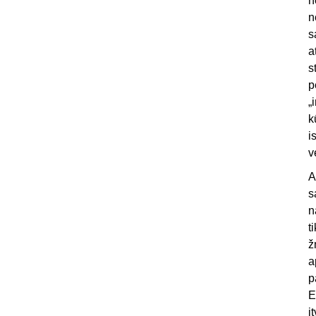
n
n
s
a
s
p
„
k
i
v
A
s
n
t
ž
a
p
E
į