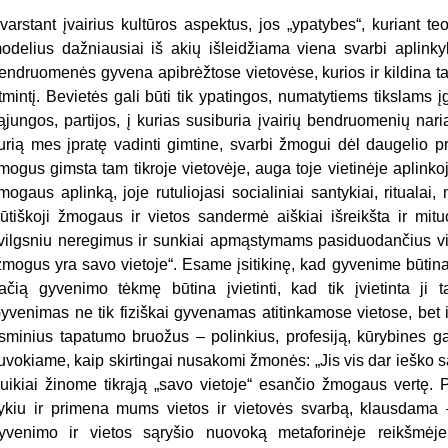
varstant įvairius kultūros aspektus, jos „ypatybes“, kuriant teo
odelius dažniausiai iš akių išleidžiama viena svarbi aplink
endruomenės gyvena apibrėžtose vietovėse, kurios ir kildina tam 
tmintį. Bevietės gali būti tik ypatingos, numatytiems tikslams
ąjungos, partijos, į kurias susiburia įvairių bendruomenių nari
urią mes įpratę vadinti gimtine, svarbi žmogui dėl daugelio p
mogus gimsta tam tikroje vietovėje, auga toje vietinėje aplinkoj
mogaus aplinką, joje rutuliojasi socialiniai santykiai, ritualai
ūtiškoji žmogaus ir vietos sandermė aiškiai išreikšta ir mituo
vilgsniu neregimus ir sunkiai apmąstymams pasiduodančius vie
žmogus yra savo vietoje“. Esame įsitikinę, kad gyvenime būtina
ačią gyvenimo tėkmę būtina įvietinti, kad tik įvietinta j
yvenimas ne tik fiziškai gyvenamas atitinkamose vietose, bet i
sminius tapatumo bruožus – polinkius, profesiją, kūrybines gal
uvokiame, kaip skirtingai nusakomi žmonės: „Jis vis dar ieško sav
uikiai žinome tikrąją „savo vietoje“ esančio žmogaus vertę. 
ykiu ir primena mums vietos ir vietovės svarbą, klausdama – 
yvenimo ir vietos sąryšio nuovoką metaforinėje reikšmė