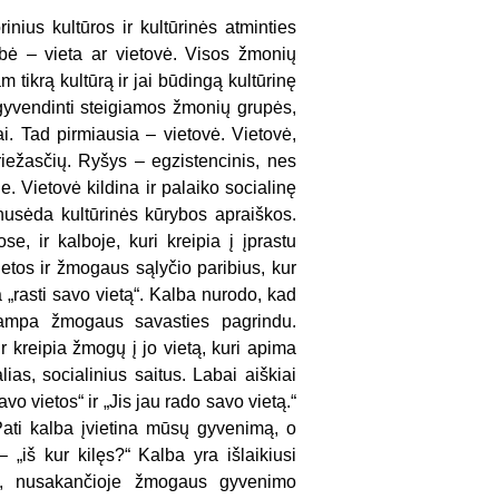
rinius kultūros ir kultūrinės atminties
ybė – vieta ar vietovė. Visos žmonių
tikrą kultūrą ir jai būdingą kultūrinę
 įgyvendinti steigiamos žmonių grupės,
ai. Tad pirmiausia – vietovė. Vietovė,
riežasčių. Ryšys – egzistencinis, nes
e. Vietovė kildina ir palaiko socialinę
, nusėda kultūrinės kūrybos apraiškos.
se, ir kalboje, kuri kreipia į įprastu
tos ir žmogaus sąlyčio paribius, kur
 „rasti savo vietą“. Kalba nurodo, kad
i tampa žmogaus savasties pagrindu.
r kreipia žmogų į jo vietą, kuri apima
ias, socialinius saitus. Labai aiškiai
o vietos“ ir „Jis jau rado savo vietą.“
Pati kalba įvietina mūsų gyvenimą, o
„iš kur kilęs?“ Kalba yra išlaikiusi
je, nusakančioje žmogaus gyvenimo