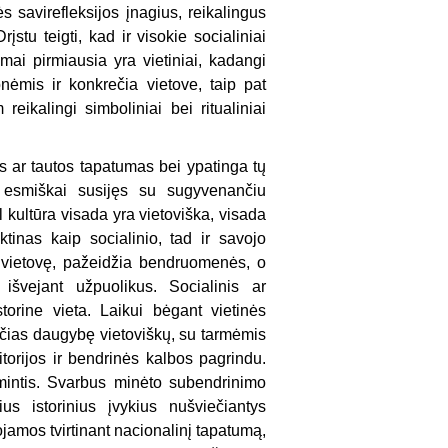
ės savirefleksijos įnagius, reikalingus
įstu teigti, kad ir visokie socialiniai
tumai pirmiausia yra vietiniai, kadangi
nėmis ir konkrečia vietove, taip pat
eikalingi simboliniai bei ritualiniai
 ar tautos tapatumas bei ypatinga tų
 esmiškai susijęs su sugyvenančiu
ėl kultūra visada yra vietoviška, visada
inas kaip socialinio, tad ir savojo
 vietovę, pažeidžia bendruomenės, o
 išvejant užpuolikus. Socialinis ar
orine vieta. Laikui bėgant vietinės
ančias daugybę vietoviškų, su tarmėmis
torijos ir bendrinės kalbos pagrindu.
tmintis. Svarbus minėto subendrinimo
ius istorinius įvykius nušviečiantys
amos tvirtinant nacionalinį tapatumą,