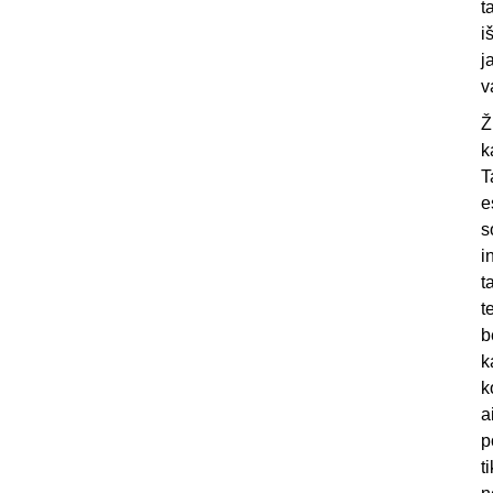
t
i
j
v
Ž
k
T
e
s
i
t
t
b
k
k
a
p
t