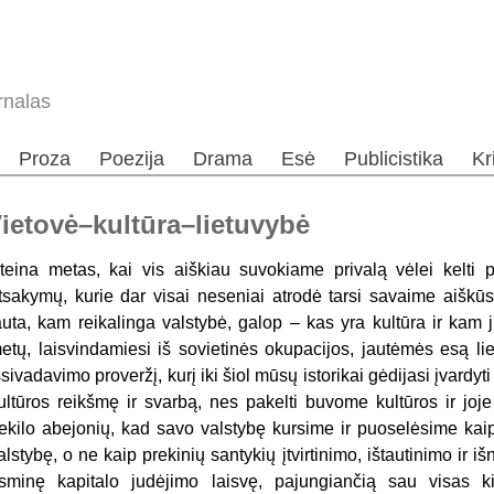
rnalas
Proza
Poezija
Drama
Esė
Publicistika
Kr
ietovė–kultūra–lietuvybė
teina metas, kai vis aiškiau suvokiame privalą vėlei kelti p
tsakymų, kurie dar visai neseniai atrodė tarsi savaime aiškūs.
auta, kam reikalinga valstybė, galop – kas yra kultūra ir kam j
etų, laisvindamiesi iš sovietinės okupacijos, jautėmės esą li
šsivadavimo proveržį, kurį iki šiol mūsų istorikai gėdijasi įvardy
ultūros reikšmę ir svarbą, nes pakelti buvome kultūros ir joje
ekilo abejonių, kad savo valstybę kursime ir puoselėsime kaip
alstybę, o ne kaip prekinių santykių įtvirtinimo, ištautinimo ir i
sminę kapitalo judėjimo laisvę, pajungiančią sau visas ki