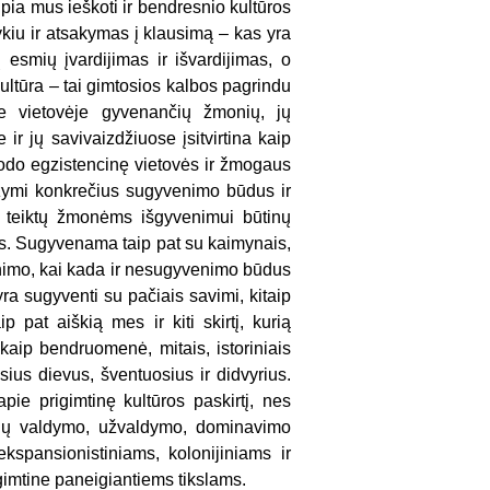
ia mus ieškoti ir bendresnio kultūros
ykiu ir atsakymas į klausimą – kas yra
esmių įvardijimas ir išvardijimas, o
ultūra – tai gimtosios kalbos pagrindu
oje vietovėje gyvenančių žmonių, jų
 jų savivaizdžiuose įsitvirtina kaip
rodo egzistencinę vietovės ir žmogaus
užymi konkrečius sugyvenimo būdus ir
 teiktų žmonėms išgyvenimui būtinų
is. Sugyvenama taip pat su kaimynais,
nimo, kai kada ir nesugyvenimo būdus
yra sugyventi su pačiais savimi, kitaip
p pat aiškią mes ir kiti skirtį, kurią
aip bendruomenė, mitais, istoriniais
sius dievus, šventuosius ir didvyrius.
pie prigimtinę kultūros paskirtį, nes
nių valdymo, užvaldymo, dominavimo
ekspansionistiniams, kolonijiniams ir
gimtine paneigiantiems tikslams.