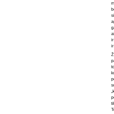
m
b
s
a
g
a
i
i
Ž
p
t
k
p
s
„
p
t
T