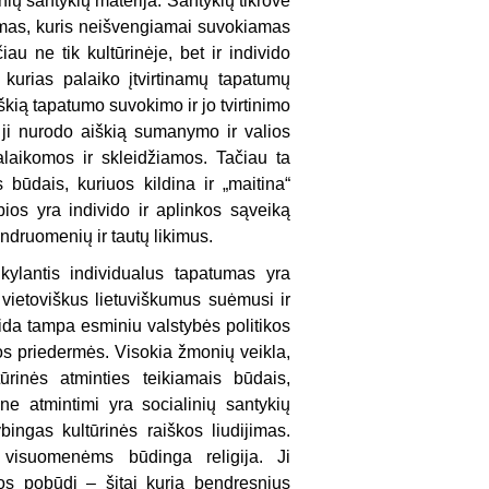
ių santykių materija. Santykių tikrovė
rumas, kuris neišvengiamai suvokiamas
au ne tik kultūrinėje, bet ir individo
, kurias palaiko įtvirtinamų tapatumų
škią tapatumo suvokimo ir jo tvirtinimo
 ji nurodo aiškią sumanymo ir valios
alaikomos ir skleidžiamos. Tačiau ta
 būdais, kuriuos kildina ir „maitina“
rbios yra individo ir aplinkos sąveiką
druomenių ir tautų likimus.
 kylantis individualus tapatumas yra
 vietoviškus lietuviškumus suėmusi ir
aida tampa esminiu valstybės politikos
ros priedermės. Visokia žmonių veikla,
rinės atminties teikiamais būdais,
rine atmintimi yra socialinių santykių
bingas kultūrinės raiškos liudijimas.
visuomenėms būdinga religija. Ji
ijos pobūdį – šitai kuria bendresnius