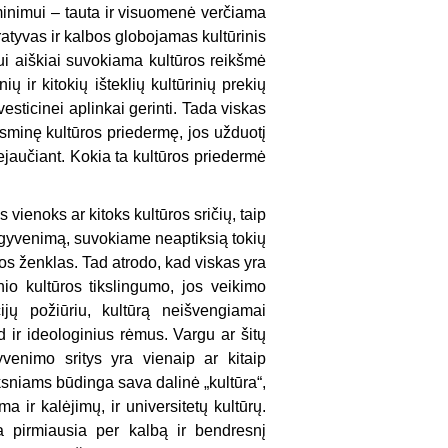
inimui – tauta ir visuomenė verčiama
ratyvas ir kalbos globojamas kultūrinis
iui aiškiai suvokiama kultūros reikšmė
ių ir kitokių išteklių kultūrinių prekių
esticinei aplinkai gerinti. Tada viskas
sminę kultūros priedermę, jos užduotį
jaučiant. Kokia ta kultūros priedermė
vienoks ar kitoks kultūros sričių, taip
ų gyvenimą, suvokiame neaptiksią tokių
ros ženklas. Tad atrodo, kad viskas yra
io kultūros tikslingumo, jos veikimo
jų požiūriu, kultūrą neišvengiamai
 ir ideologinius rėmus. Vargu ar šitų
enimo sritys yra vienaip ar kitaip
ksniams būdinga sava dalinė „kultūra“,
 ir kalėjimų, ir universitetų kultūrų.
a pirmiausia per kalbą ir bendresnį