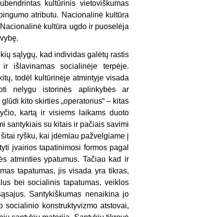
 subendrintas kultūrinis vietoviškumas
tybingumo atributu. Nacionalinė kultūra
. Nacionalinė kultūra ugdo ir puoselėja
uvybę.
 sąlygų, kad individas galėtų rastis
ir išlavinamas socialinėje terpėje.
tų, todėl kultūrinėje atmintyje visada
oti nelygu istorinės aplinkybės ar
glūdi kito skirties „operatorius“ – kitas
yčio, kartą ir visiems laikams duoto
santykiais su kitais ir pačiais savimi
šitai ryšku, kai įdėmiau pažvelgiame į
yti įvairios tapatinimosi formos pagal
nės atminties ypatumus. Tačiau kad ir
as tapatumas, jis visada yra tikras,
lus bei socialinis tapatumas, veiklos
 sąsajus. Santykiškumas nenaikina jo
o socialinio konstruktyvizmo atstovai,