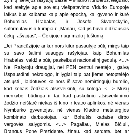
Žymių išeivijos rašytojų balsai – Milano Kunderos, teigusio,
kad ateityje apie sovietų viešpatavimo Vidurio Europoje
laikus bus kalbama kaip apie epochą, kai gyveno ir kūrė
Bohumilas Hrabalas, ir Josefo Škvorecky’io,
suformulavusio trumpiau: „Manau, kad jis buvo didžiausias
čekų rašytojas“, – Čekijoje nugrimzdo į tuštumą.
„Jei Prancūzijoje ar kur nors kitur pasaulyje būtų miręs taip
su savo šalimi suaugęs rašytojas, kaip Bohumilas
Hrabalas, valdžia būtų paskelbusi nacionalinį gedulą. <…>
Nei Rašytojų draugijai, nei PEN centrui neatėjo į galvą
išspausdinti nekrologo, ir lygiai taip pat jiems netoptelėjo
atsiųsti į laidotuves ko nors iš savo nemirtingųjų būrelio,
kad keliais žodžiais atsisveikintų su kolega. <…> Mūsų
menkybei būdinga ir tai, kad paskutinio atsisveikinimo
žodžio neištarė niekas iš kino ir teatro aplinkos, nė vienas
Nymburko gyventojas, nė vienas Kladno metalurgijos
kombinato darbuotojas, kur Bohušis kadaise dirbo
vergovės sąlygomis. <…> Pagaliau, Mielas Bičiuli,
Brangus Pone Prezidente, žinau, kad sergate, bet ar