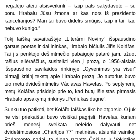
negalėjo ateiti atsisveikinti – kaip pats sakydavote – su
ponu Hrabalu Jūsų žmona ar kas nors iš prezidento
kanceliarijos? Man tai buvo didelis smūgis, kaip ir tai, kad
nebuvo kunigo.“
Tokį laišką savaitraštyje „Literárni Noviny“ išspausdino
garsus poetas ir dailininkas, Hrabalo bičiulis Jiřis Kolářas.
Tai jis penktojo dešimtmečio pabaigoje patarė jam, užuot
rašius eilėraščius, susitelkti vien į prozą, o 1956-aisiais
išspausdino savilaidos rinkinyje „Gyvenimas yra visur“
pirmąjį kritinį tekstą apie Hrabalo prozą. Jo autorius buvo
tuo metu dvidešimtmetis Václavas Havelas. Po septynerių
metų Kolářas prisidėjo prie to, kad būtų išleistas pirmasis
Hrabalo apsakymų rinkinys „Perliukas dugne“.
Sunku tuo patikėti, bet Kolářo laiškas liko be atgarsio. O juk
ne visi priekaištai buvo visiškai pagrįsti. Havelas, kuriam
prieš mėnesį sveikata neleido dalyvauti net
dvidešimtosiose „Chartijos 77“ metinėse, atsiuntė vainiką.
Parlamento nariai, tą dieną svarstę Čekijos ir Vokietijos