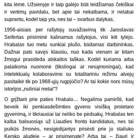
kita lėmė. Užsienyje ir taip galėjo būti leidžiamas čekiškai
ir vertimų pavidalu, bet apie tai nekalbama, ir nelabai
suprantu, kodėl taip yra, nes tai – svarbus dalykas.
1956-aisiais per rašytojų suvažiavimą tik Jaroslavas
Seifertas prisiminė kalinamus rašytojus, visi kiti tylėjo.
Hrabalas tuo metu sunkiai plušo, būdamas darbininkas.
Dažnai pats savęs klausiu, nuo kada vienam ar kitam
žmogui prasideda atskaitos taškas. Kodėl kuriama arba
palaikoma nuomonė (tikslingai ar nesąmoningai), kad
intelektualų kolaboravimo su totalitariniu režimu atvejų
pasitaikė tik po 1968-ųjų rugpjūčio? Ar tai kokie nors mūsų
istorijos „nuliniai metai“?
O grįžtant prie paties Hrabalo… Negalima pamiršti, kad
beveik iki penkiasdešimties gyveno visišką proletaro
gyvenimą, ir tikriausiai tai neliko be pėdsakų. Hrabalas ten
kalba balsuosiąs už Liaudies fronto kandidatus, nes tai
puikūs žmonės, nesigėdijantys prisėsti prie jo staliuko
Kersko aludėje – ar prisimenate? Arba tai – žiauri ir