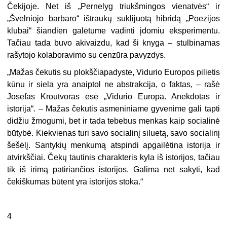
Čekijoje. Net iš „Pernelyg triukšmingos vienatvės“ ir
„Švelniojo barbaro“ ištraukų suklijuotą hibridą „Poezijos
klubai“ šiandien galėtume vadinti įdomiu eksperimentu.
Tačiau tada buvo akivaizdu, kad ši knyga – stulbinamas
rašytojo kolaboravimo su cenzūra pavyzdys.
„Mažas čekutis su plokščiapadyste, Vidurio Europos pilietis
kūnu ir siela yra anaiptol ne abstrakcija, o faktas, – rašė
Josefas Kroutvoras esė „Vidurio Europa. Anekdotas ir
istorija“. – Mažas čekutis asmeniniame gyvenime gali tapti
didžiu žmogumi, bet ir tada tebebus menkas kaip socialinė
būtybė. Kiekvienas turi savo socialinį siluetą, savo socialinį
šešėlį. Santykių menkumą atspindi apgailėtina istorija ir
atvirkščiai. Čekų tautinis charakteris kyla iš istorijos, tačiau
tik iš irimą patiriančios istorijos. Galima net sakyti, kad
čekiškumas būtent yra istorijos stoka.“
4