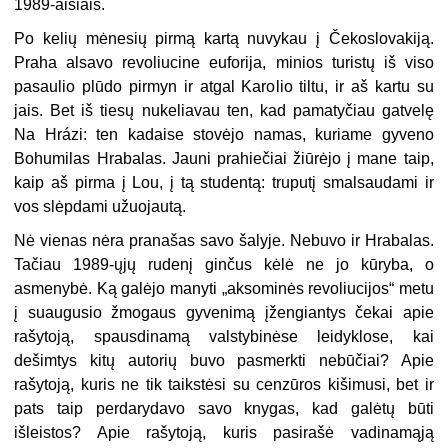
1989-aisiais.
Po kelių mėnesių pirmą kartą nuvykau į Čekoslovakiją.
Praha alsavo revoliucine euforija, minios turistų iš viso
pasaulio plūdo pirmyn ir atgal Karolio tiltu, ir aš kartu su
jais. Bet iš tiesų nukeliavau ten, kad pamatyčiau gatvelę
Na Hrázi: ten kadaise stovėjo namas, kuriame gyveno
Bohumilas Hrabalas. Jauni prahiečiai žiūrėjo į mane taip,
kaip aš pirma į Lou, į tą studentą: truputį smalsaudami ir
vos slėpdami užuojautą.
Nė vienas nėra pranašas savo šalyje. Nebuvo ir Hrabalas.
Tačiau 1989-ųjų rudenį ginčus kėlė ne jo kūryba, o
asmenybė. Ką galėjo manyti „aksominės revoliucijos“ metu
į suaugusio žmogaus gyvenimą įžengiantys čekai apie
rašytoją, spausdinamą valstybinėse leidyklose, kai
dešimtys kitų autorių buvo pasmerkti nebūčiai? Apie
rašytoją, kuris ne tik taikstėsi su cenzūros kišimusi, bet ir
pats taip perdarydavo savo knygas, kad galėtų būti
išleistos? Apie rašytoją, kuris pasirašė vadinamąją