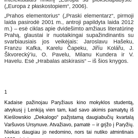
(„Europa z płaskostopiem“, 2006).
„Prahos elementorius“ („Praski elementarz“, pirmoji
laida pasirodė 2001 m., antroji papildyta laida 2012
m.) – esė ciklas apie dvidešimto amžiaus literatūrinę
Prahą, glaustai ir nuotaikingai supažindinantis su
svarbiausiais jos veikėjais: Jaroslavu Hašeku,
Franzu Kafka, Karelu Čapeku, Jiříu Kolářu, J.
Škvorecký’iu, O. Pavelu, Milanu Kundera ir V.
Havelu. Esė „Hrabalas atskirasis“ – iš šios knygos.
1
Kadaise pažinojau Paryžiaus kino mokyklos studentą,
atvykusį į Lenkiją vien tam, kad savo akimis pamatytų iš
Kieślowskio „Dekalogo“ pažįstamą daugiabučių kvartalą
Varšuvos Ursynuve. Atvažiavo, pamatė – ir grįžo į Paryžių.
Niekas daugiau jo nedomino, nors tai nutiko atmintinais