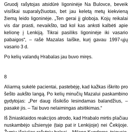
Gruodį rašytojas atsidūrė ligoninėje Na Bulovce, beveik
visiškai suparalyžiuotas, bet jau keletą metų kiekvieną
žiemą leido ligoninėje. „Ten gerai jį globoja. Kojų reikalai
vis dar prasti, nevaikšto, tad kol kas anksti kalbėti apie
kelionę į Lenkiją. Tikrai pasiliks ligoninėje iki vasario
pabaigos“, – rašė Mazalas laiške, kurį gavau 1997-ųjų
vasario 3 d.
Po kelių valandų Hrabalas jau buvo miręs.
8
Aliarmą sukėlė pacientai, pastebėję, kad kažkas iškrito pro
šešto aukšto langą. Po kelių minučių Mazalui paskambino
gydytojas: „Per daug išsikišo lesindamas balandžius, –
pasakė jis. – Tai buvo nelaimingas atsitikimas.“
Iš žiniasklaidos reakcijos atrodo, kad Hrabalo mirtis plačiau
nuskambėjo užsienyje (taip pat ir Lenkijoje) nei Čekijoje.