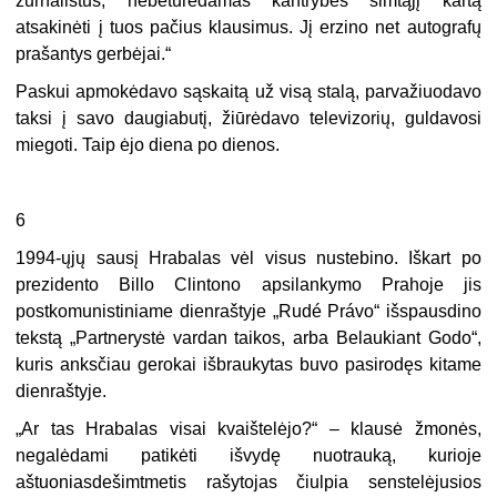
žurnalistus, nebeturėdamas kantrybės šimtąjį kartą
atsakinėti į tuos pačius klausimus. Jį erzino net autografų
prašantys gerbėjai.“
Paskui apmokėdavo sąskaitą už visą stalą, parvažiuodavo
taksi į savo daugiabutį, žiūrėdavo televizorių, guldavosi
miegoti. Taip ėjo diena po dienos.
6
1994-ųjų sausį Hrabalas vėl visus nustebino. Iškart po
prezidento Billo Clintono apsilankymo Prahoje jis
postkomunistiniame dienraštyje „Rudé Právo“ išspausdino
tekstą „Partnerystė vardan taikos, arba Belaukiant Godo“,
kuris anksčiau gerokai išbraukytas buvo pasirodęs kitame
dienraštyje.
„Ar tas Hrabalas visai kvaištelėjo?“ – klausė žmonės,
negalėdami patikėti išvydę nuotrauką, kurioje
aštuoniasdešimtmetis rašytojas čiulpia senstelėjusios