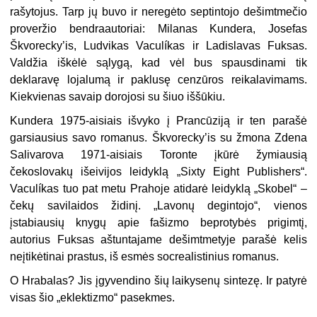
rašytojus. Tarp jų buvo ir neregėto septintojo dešimtmečio
proveržio bendraautoriai: Milanas Kundera, Josefas
Škvorecky’is, Ludvikas Vaculíkas ir Ladislavas Fuksas.
Valdžia iškėlė sąlygą, kad vėl bus spausdinami tik
deklaravę lojalumą ir paklusę cenzūros reikalavimams.
Kiekvienas savaip dorojosi su šiuo iššūkiu.
Kundera 1975-aisiais išvyko į Prancūziją ir ten parašė
garsiausius savo romanus. Škvorecky’is su žmona Zdena
Salivarova 1971-aisiais Toronte įkūrė žymiausią
čekoslovakų išeivijos leidyklą „Sixty Eight Publishers“.
Vaculíkas tuo pat metu Prahoje atidarė leidyklą „Skobel“ –
čekų savilaidos židinį. „Lavonų degintojo“, vienos
įstabiausių knygų apie fašizmo beprotybės prigimtį,
autorius Fuksas aštuntajame dešimtmetyje parašė kelis
neįtikėtinai prastus, iš esmės socrealistinius romanus.
O Hrabalas? Jis įgyvendino šių laikysenų sintezę. Ir patyrė
visas šio „eklektizmo“ pasekmes.