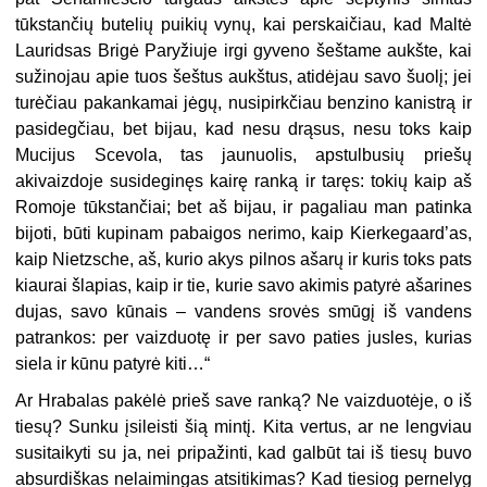
tūkstančių butelių puikių vynų, kai perskaičiau, kad Maltė
Lauridsas Brigė Paryžiuje irgi gyveno šeštame aukšte, kai
sužinojau apie tuos šeštus aukštus, atidėjau savo šuolį; jei
turėčiau pakankamai jėgų, nusipirkčiau benzino kanistrą ir
pasidegčiau, bet bijau, kad nesu drąsus, nesu toks kaip
Mucijus Scevola, tas jaunuolis, apstulbusių priešų
akivaizdoje susideginęs kairę ranką ir taręs: tokių kaip aš
Romoje tūkstančiai; bet aš bijau, ir pagaliau man patinka
bijoti, būti kupinam pabaigos nerimo, kaip Kierkegaard’as,
kaip Nietzsche, aš, kurio akys pilnos ašarų ir kuris toks pats
kiaurai šlapias, kaip ir tie, kurie savo akimis patyrė ašarines
dujas, savo kūnais – vandens srovės smūgį iš vandens
patrankos: per vaizduotę ir per savo paties jusles, kurias
siela ir kūnu patyrė kiti…“
Ar Hrabalas pakėlė prieš save ranką? Ne vaizduotėje, o iš
tiesų? Sunku įsileisti šią mintį. Kita vertus, ar ne lengviau
susitaikyti su ja, nei pripažinti, kad galbūt tai iš tiesų buvo
absurdiškas nelaimingas atsitikimas? Kad tiesiog pernelyg