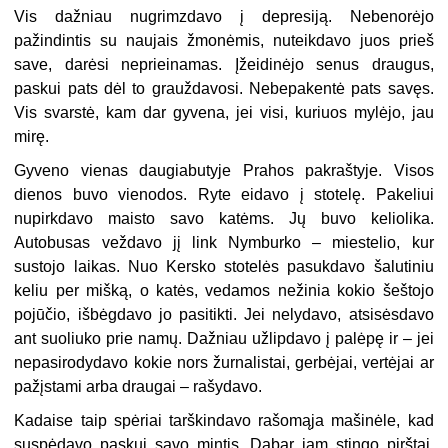
Vis dažniau nugrimzdavo į depresiją. Nebenorėjo
pažindintis su naujais žmonėmis, nuteikdavo juos prieš
save, darėsi neprieinamas. Įžeidinėjo senus draugus,
paskui pats dėl to grauždavosi. Nebepakentė pats savęs.
Vis svarstė, kam dar gyvena, jei visi, kuriuos mylėjo, jau
mirę.
Gyveno vienas daugiabutyje Prahos pakraštyje. Visos
dienos buvo vienodos. Ryte eidavo į stotelę. Pakeliui
nupirkdavo maisto savo katėms. Jų buvo keliolika.
Autobusas veždavo jį link Nymburko – miestelio, kur
sustojo laikas. Nuo Kersko stotelės pasukdavo šalutiniu
keliu per mišką, o katės, vedamos nežinia kokio šeštojo
pojūčio, išbėgdavo jo pasitikti. Jei nelydavo, atsisėsdavo
ant suoliuko prie namų. Dažniau užlipdavo į palėpę ir – jei
nepasirodydavo kokie nors žurnalistai, gerbėjai, vertėjai ar
pažįstami arba draugai – rašydavo.
Kadaise taip spėriai tarškindavo rašomąja mašinėle, kad
suspėdavo paskui savo mintis. Dabar jam stingo pirštai,