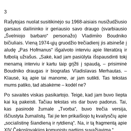
3
Rašytojas nuolat susitikinėjo su 1968-aisiais nusižudžiusio
garsaus dailininko ir geriausio savo draugo (svarbiausio
„Švelniojo barbaro“ personažo) Vladimíro Boudniko
bičiuliais. Vieną 1974-ųjų gruodžio trečiadienį jis atsinešė į
aludę „Pas Hofmanus“ išgalvoto interviu apie literatūrą ir
futbolą užrašus. „Sakė, kad jam pasiūlyta išspausdinti tokį
menamą interviu ir kartu taip grįžti į spaudą, – prisiminė
Boudniko draugas ir biografas Vladislavas Merhautas. –
Klausė, ką apie tai manome, ar jam sutikti. Tas tekstas
mums patiko, tad atsakėme – kodėl ne?
Po savaitės viskas pasikartojo. Teigė, kad jam buvo liepta
kai ką pakeisti. Tačiau tekstas vis dar buvo padorus. Tai,
kas pasirodė žurnale „Tvorba“, buvo trečia versija,
iščiustyta žurnalistų. Tai jie ten prikaišiojo tų kvailysčių apie
„socialistinę šiandieną ir rytdieną“. Na, ir tą fragmentą apie
XIV Čekoslovakijos komunistų partijos suvažiavimą.“