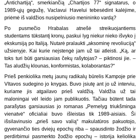
„Antichartiją“, smerkiančią „Chartijos 77“ signatarus, o
1989-ųjų gegužę, Vaclavui Havelui tebesėdint kalėjime,
priėmė iš valdžios nusipelniusio menininko vardą?
Po pusmečio Hrabalas atnešė streikuojantiems
studentams tūkstantį kronų, paskui lyg niekur nieko išvyko į
ekskursiją po Italiją. Nutarė pralaukti „aksominę revoliuciją“
užsienyje. Kai kurie neįstengė jam už tai atleisti. „Ką, ar
toks turi būti garsiausias čekų rašytojas? – piktinosi jie. –
Tas aludžių klounas, konformistas, kolaborantas?“
Prieš penkiolika metų jaunų radikalų būrelis Kampoje prie
Vltavos sudegino jo knygas. Buvo įsiutę ant jo už interviu,
kuriame jis atgailavo prieš valdžią. Valdžia už tai
maloningai vėl leido jam publikuotis. Tačiau būtent tada
parašytas garsiausias jo romanas „Pernelyg triukšminga
vienatvė“ oficialiai buvo išleistas tik 1989-aisiais. Ši
išsilavinusio „prieš savo valią“ makulatūros pakuotojo,
gyvenančio ties dviejų epochų riba – spausdinto žodžio ir
perdirbimui pasmerkto žodžio epochų – istorija keliolika