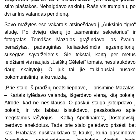
stiro plaštakos. Nebaigdavo sakinių. Rašė vis trumpiau, po
dvi ar tris valandas per dieną.
Savo mažytes esė vakarais atsinešdavo į „Auksinio tigro“
aludę. Po dviejų dienų jo „asmeninis sekretorius“ ir
fotografas Tomášas Mazalas grąžindavo jas švariai
perrašytas, padaugintas keliasdešimčia egzempliorių,
susegtas sąvaržėlėmis. Šie tekstai, kartą per metus
leidžiami vis naujais „Laiškų Gėlelei“ tomais, nesulaukdavo
daug skaitytojų. O juk tai jie taikliausiai nusakė
pokomunistinių laikų vaizdą.
„Prie stalo iš pradžių neatsiliepdavo, – prisiminė Mazalas.
– Kartais tylėdavo valandą, išgerdavo vieną, kitą bokalą.
Atrodė, kad nė nesiklauso. O paskui staiga įsiterpdavo į
pokalbį ir vis labiau įsisukdavo, pasakodavo apie
mėgstamus rašytojus – Kafką, Apollinaire’ą, Dostojevskį,
berdavo anekdotus. Tada prie stalo galėdavo prisėsti bet
kas. Hrabalas nusitraukdavo tą kaukę, kuria gąsdindavo