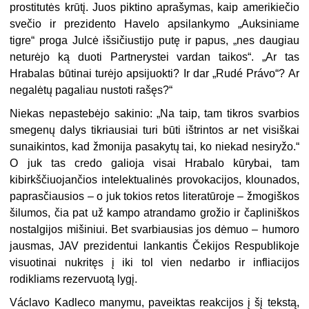
prostitutės krūtį. Juos piktino aprašymas, kaip amerikiečio
svečio ir prezidento Havelo apsilankymo „Auksiniame
tigre“ proga Julcė išsičiustijo putę ir papus, „nes daugiau
neturėjo ką duoti Partnerystei vardan taikos“. „Ar tas
Hrabalas būtinai turėjo apsijuokti? Ir dar „Rudé Právo“? Ar
negalėtų pagaliau nustoti rašęs?“
Niekas nepastebėjo sakinio: „Na taip, tam tikros svarbios
smegenų dalys tikriausiai turi būti ištrintos ar net visiškai
sunaikintos, kad žmonija pasakytų tai, ko niekad nesiryžo.“
O juk tas credo galioja visai Hrabalo kūrybai, tam
kibirkščiuojančios intelektualinės provokacijos, klounados,
paprasčiausios – o juk tokios retos literatūroje – žmogiškos
šilumos, čia pat už kampo atrandamo grožio ir čapliniškos
nostalgijos mišiniui. Bet svarbiausias jos dėmuo – humoro
jausmas, JAV prezidentui lankantis Čekijos Respublikoje
visuotinai nukritęs į iki tol vien nedarbo ir infliacijos
rodikliams rezervuotą lygį.
Václavo Kadleco manymu, paveiktas reakcijos į šį tekstą,