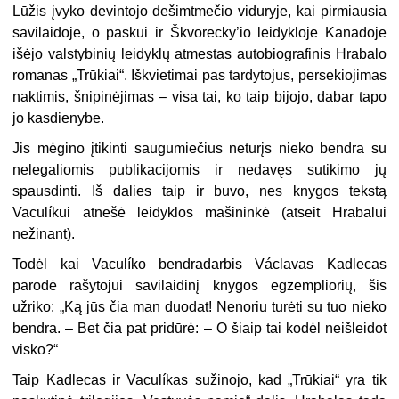
Lūžis įvyko devintojo dešimtmečio viduryje, kai pirmiausia
savilaidoje, o paskui ir Škvorecky’io leidykloje Kanadoje
išėjo valstybinių leidyklų atmestas autobiografinis Hrabalo
romanas „Trūkiai“. Iškvietimai pas tardytojus, persekiojimas
naktimis, šnipinėjimas – visa tai, ko taip bijojo, dabar tapo
jo kasdienybe.
Jis mėgino įtikinti saugumiečius neturįs nieko bendra su
nelegaliomis publikacijomis ir nedavęs sutikimo jų
spausdinti. Iš dalies taip ir buvo, nes knygos tekstą
Vaculíkui atnešė leidyklos mašininkė (atseit Hrabalui
nežinant).
Todėl kai Vaculíko bendradarbis Václavas Kadlecas
parodė rašytojui savilaidinį knygos egzempliorių, šis
užriko: „Ką jūs čia man duodat! Nenoriu turėti su tuo nieko
bendra. – Bet čia pat pridūrė: – O šiaip tai kodėl neišleidot
visko?“
Taip Kadlecas ir Vaculíkas sužinojo, kad „Trūkiai“ yra tik