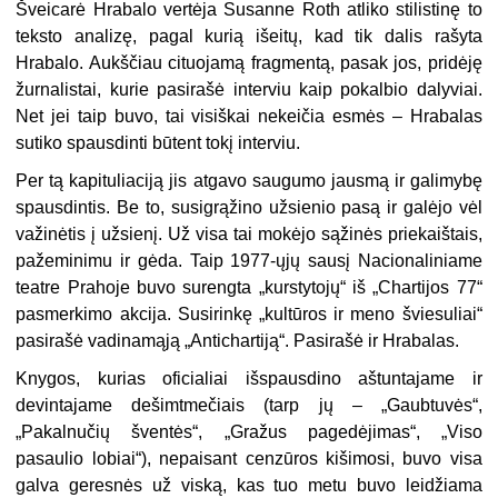
Šveicarė Hrabalo vertėja Susanne Roth atliko stilistinę to
teksto analizę, pagal kurią išeitų, kad tik dalis rašyta
Hrabalo. Aukščiau cituojamą fragmentą, pasak jos, pridėję
žurnalistai, kurie pasirašė interviu kaip pokalbio dalyviai.
Net jei taip buvo, tai visiškai nekeičia esmės – Hrabalas
sutiko spausdinti būtent tokį interviu.
Per tą kapituliaciją jis atgavo saugumo jausmą ir galimybę
spausdintis. Be to, susigrąžino užsienio pasą ir galėjo vėl
važinėtis į užsienį. Už visa tai mokėjo sąžinės priekaištais,
pažeminimu ir gėda. Taip 1977-ųjų sausį Nacionaliniame
teatre Prahoje buvo surengta „kurstytojų“ iš „Chartijos 77“
pasmerkimo akcija. Susirinkę „kultūros ir meno šviesuliai“
pasirašė vadinamąją „Antichartiją“. Pasirašė ir Hrabalas.
Knygos, kurias oficialiai išspausdino aštuntajame ir
devintajame dešimtmečiais (tarp jų – „Gaubtuvės“,
„Pakalnučių šventės“, „Gražus pagedėjimas“, „Viso
pasaulio lobiai“), nepaisant cenzūros kišimosi, buvo visa
galva geresnės už viską, kas tuo metu buvo leidžiama