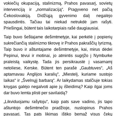
vokiečių okupaciją, stalinizmą, Prahos pavasarį, sovietų
intervenciją ir „normalizaciją“. Pragyveno net pačią
Čekoslovakiją. Didžiąją gyvenimo dalį negalėjo
spausdintis. Tačiau tai niekad netrukdė jam rašyti.
Priešingai, būtent tais laikotarpiais rašė daugiausiai.
Taip buvo šeštajame dešimtmetyje, kai perkėlė į popierių
sukrečiančią stalinizmo tikrovę ir Prahos pakraščių lyrizmą.
Taip buvo ir aštuntajame dešimtmetyje, kai, mirus dėdei
Pepinui, tėvui ir motinai, jo atmintis sugrįžo į Nymburke
praleistą vaikystę. Tada jis persikraustė į vasarnamį
netoliese, Kerske. Būtent ten parašė „Gaubtuves“, „Aš
aptarnavau Anglijos karalių“, „Miestelį, kuriame sustojo
laikas“ ir „Švelnųjį barbarą“. Ar laikydamas stalčiuje tokias
knygas galėjo negalvoti apie jų išleidimą? Kaip ilgai joms
dar buvo lemta plisti per savilaidą?
„Likviduojamu rašytoju“, kaip pats save vadino, jis tapo
aštuntojo dešimtmečio pradžioje, nuslopinus Prahos
pavasarį. Tas pats likimas ištiko bemaž visus čekų