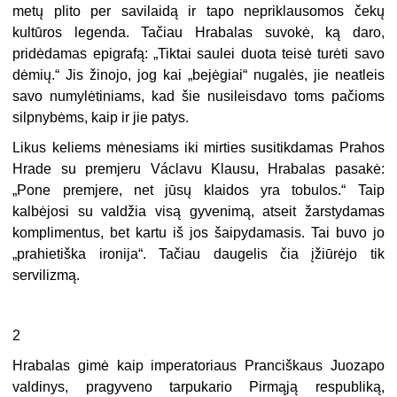
metų plito per savilaidą ir tapo nepriklausomos čekų
kultūros legenda. Tačiau Hrabalas suvokė, ką daro,
pridėdamas epigrafą: „Tiktai saulei duota teisė turėti savo
dėmių.“ Jis žinojo, jog kai „bejėgiai“ nugalės, jie neatleis
savo numylėtiniams, kad šie nusileisdavo toms pačioms
silpnybėms, kaip ir jie patys.
Likus keliems mėnesiams iki mirties susitikdamas Prahos
Hrade su premjeru Václavu Klausu, Hrabalas pasakė:
„Pone premjere, net jūsų klaidos yra tobulos.“ Taip
kalbėjosi su valdžia visą gyvenimą, atseit žarstydamas
komplimentus, bet kartu iš jos šaipydamasis. Tai buvo jo
„prahietiška ironija“. Tačiau daugelis čia įžiūrėjo tik
servilizmą.
2
Hrabalas gimė kaip imperatoriaus Pranciškaus Juozapo
valdinys, pragyveno tarpukario Pirmąją respubliką,