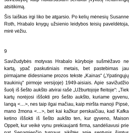
atsitikimą.
Šis laiškas irgi liko be atgarsio. Po kelių mėnesių Susanne
Roth, Hrabalo knygų užsienio leidybos teisių paveldėtoja,
mirė vėžiu.
9
Savižudybės motyvas Hrabalo kūryboje sušmėžavo ne
kartą, ypač paskutiniais metais, bet pastebimas jau
pirmajame didesniame prozos tekste „Kainas“ („Ypatingųjų
traukinių“ pirmoje versijoje) 1949-aisiais. Apie savižudžio
šuolį iš šešto aukšto atvirai rašė „Užburtojoje fleitoje“: „Tiek
kartų norėjosi iššokti pro šešto aukšto, kuriame gyvenu,
langą <…>, nes taip ilgai mačiau, kaip miršta manoji Pipsė,
mano žmona <…>, bet kai kažkur perskaičiau, kad Kafka
ketino iššokti iš šešto aukšto ten, kur gyveno, Maison
Oppelt, kur veikė vynu prekiaujanti firma, sandėliavusi prie
pat Senamiesčio turgaus aikštės apie septynis šimtus