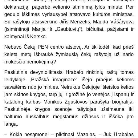
deklaraciją, pagerbė velionio atminimą tylos minute. Per
gedulo iškilmes vyriausybei atstovavo kultūros ministras.
Su rašytoju atsisveikino Jiřís Menzelis, Magda Vášáryova
(įsimintinoji Marija iš „Gaubtuvių“), bičiuliai, pažįstami ir
kaimynai iš Kersko.
Nebuvo Čekų PEN centro atstovų. Ar tik todėl, kad prieš
keletą metų išbraukė žymiausią čekų rašytoją už nario
mokesčio nemokėjimą?
Paskutinis devynioliktasis Hrabalo rinktinių raštų tomas
leidykloje „Pražská imaginace“ išėjo praėjus kelioms
savaitėms nuo jo mirties. Netrukus Čekijoje išleistos kelios
jam skirtos knygos, tarp jų ir grožinė jo vertėjos į ispanų ir
katalonų kalbas Monikos Zgustovos parašyta biografija.
Paskutinėje knygos scenoje rašytojas užsimauna iki
baltumo nuskalbtus mėgstamus džinsus ir iššoka pro
langą.
– Kokia nesąmonė! – piktinasi Mazalas. – Juk Hrabalas