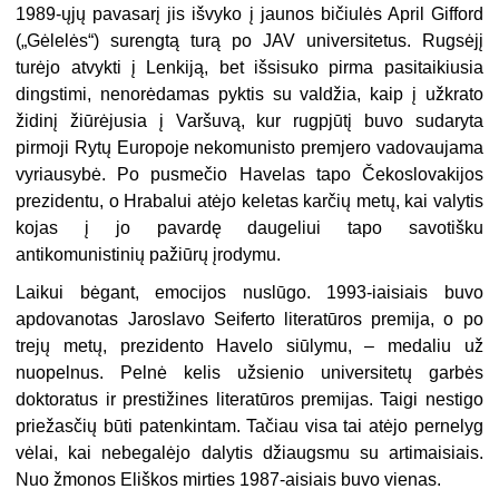
1989-ųjų pavasarį jis išvyko į jaunos bičiulės April Gifford
(„Gėlelės“) surengtą turą po JAV universitetus. Rugsėjį
turėjo atvykti į Lenkiją, bet išsisuko pirma pasitaikiusia
dingstimi, nenorėdamas pyktis su valdžia, kaip į užkrato
židinį žiūrėjusia į Varšuvą, kur rugpjūtį buvo sudaryta
pirmoji Rytų Europoje nekomunisto premjero vadovaujama
vyriausybė. Po pusmečio Havelas tapo Čekoslovakijos
prezidentu, o Hrabalui atėjo keletas karčių metų, kai valytis
kojas į jo pavardę daugeliui tapo savotišku
antikomunistinių pažiūrų įrodymu.
Laikui bėgant, emocijos nuslūgo. 1993-iaisiais buvo
apdovanotas Jaroslavo Seiferto literatūros premija, o po
trejų metų, prezidento Havelo siūlymu, – medaliu už
nuopelnus. Pelnė kelis užsienio universitetų garbės
doktoratus ir prestižines literatūros premijas. Taigi nestigo
priežasčių būti patenkintam. Tačiau visa tai atėjo pernelyg
vėlai, kai nebegalėjo dalytis džiaugsmu su artimaisiais.
Nuo žmonos Eliškos mirties 1987-aisiais buvo vienas.