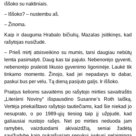
iššoko su naktiniais.
– Iššoko? – nustembu aš.
– Žinoma.
Kaip ir dauguma Hrabalo bičiulių, Mazalas įsitikinęs, kad
rašytojas nusižudė.
– Prieš mirtį atsisveikino su mumis, tarsi daugiau nebūtų
lemta pasimatyti. Daug kas tai pajuto. Nebenorėjo gyventi,
nebenorėjo praleisti likusio gyvenimo ligoninėje. Laukė tik
tinkamo momento. Žinojo, kad jei nepadarys to dabar,
paskui bus per vėlu. Tą dieną pasijuto galįs. Ir iššoko.
Praėjus kelioms savaitėms po rašytojo mirties savaitraštis
„Literárni Noviny“ išspausdino Susanne’s Roth laišką.
Vertėja priekaištavo rašytojo tautiečiams, kad šie niekad jo
nesuprato, o po 1989-ųjų tiesiog taip jį užpjudė, kad
galiausiai nustojo rašęs. Net po mirties neduoda jam
ramybės, vaizduodami akivaizdžią, seniai žadėtą
savižudybę kaip nukaršusiam senukui įvykusį nelaimingą