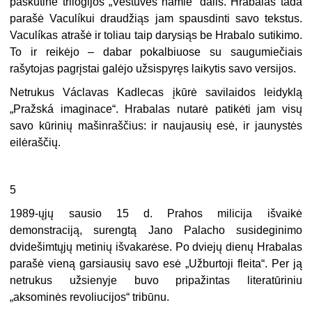
paskutinė trilogijos „Vestuvės namie“ dalis. Hrabalas tada
parašė Vaculíkui draudžiąs jam spausdinti savo tekstus.
Vaculíkas atrašė ir toliau taip darysiąs be Hrabalo sutikimo.
To ir reikėjo – dabar pokalbiuose su saugumiečiais
rašytojas pagrįstai galėjo užsispyręs laikytis savo versijos.
Netrukus Václavas Kadlecas įkūrė savilaidos leidyklą
„Pražská imaginace“. Hrabalas nutarė patikėti jam visų
savo kūrinių mašinraščius: ir naujausių esė, ir jaunystės
eilėraščių.
5
1989-ųjų sausio 15 d. Prahos milicija išvaikė
demonstraciją, surengtą Jano Palacho susideginimo
dvidešimtųjų metinių išvakarėse. Po dviejų dienų Hrabalas
parašė vieną garsiausių savo esė „Užburtoji fleita“. Per ją
netrukus užsienyje buvo pripažintas literatūriniu
„aksominės revoliucijos“ tribūnu.