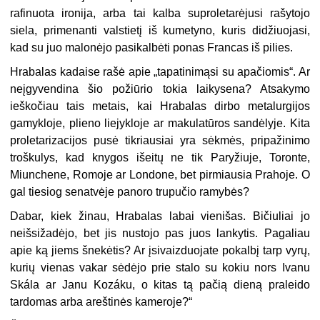
rafinuota ironija, arba tai kalba suproletarėjusi rašytojo
siela, primenanti valstietį iš kumetyno, kuris didžiuojasi,
kad su juo malonėjo pasikalbėti ponas Francas iš pilies.
Hrabalas kadaise rašė apie „tapatinimąsi su apačiomis“. Ar
neįgyvendina šio požiūrio tokia laikysena? Atsakymo
ieškočiau tais metais, kai Hrabalas dirbo metalurgijos
gamykloje, plieno liejykloje ar makulatūros sandėlyje. Kita
proletarizacijos pusė tikriausiai yra sėkmės, pripažinimo
troškulys, kad knygos išeitų ne tik Paryžiuje, Toronte,
Miunchene, Romoje ar Londone, bet pirmiausia Prahoje. O
gal tiesiog senatvėje panoro trupučio ramybės?
Dabar, kiek žinau, Hrabalas labai vienišas. Bičiuliai jo
neišsižadėjo, bet jis nustojo pas juos lankytis. Pagaliau
apie ką jiems šnekėtis? Ar įsivaizduojate pokalbį tarp vyrų,
kurių vienas vakar sėdėjo prie stalo su kokiu nors Ivanu
Skála ar Janu Kozáku, o kitas tą pačią dieną praleido
tardomas arba areštinės kameroje?“