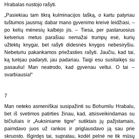
Hrabalas nustojo rašyti.
„Pasiekiau tam tikrą kulminacijos tašką, o kartu patyriau
tuštumos jausmą: dabar mano gyvenimo kreivė leidžiasi, –
po kelių mėnesių kalbėjo jis. – Tiesa, per pastaruosius
ketverius metus parašiau nemažai trumpų esė, kurių
užtektų knygai, bet rašyti didesnės knygos nebesiryšiu.
Nebeturiu pakankamos priežasties rašyti. Jaučiu, kad tai,
ką turėjau padaryti, jau padariau. Taigi esu susitaikęs su
pasauliu! Man neatrodo, kad gyvenau veltui. O tai –
svarbiausia!“
7
Man neteko asmeniškai susipažinti su Bohumilu Hrabalu,
bet iš svetimos patirties žinau, kad, atsisveikindamas su
bičiuliais ir „Auksiniame tigre“ sutiktais jų pažįstamais,
paimdavo juos už rankos ir priglausdavo ją sau prie
skruosto. Išgirdęs tai, supratau, kodėl pelnė ne tik mūsų