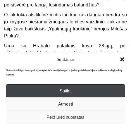
persisvėrė pro langą, lesindamas balandžius?
O juk tokia atsitiktinė mirtis turi kur kas daugiau bendra su
jo knygose piešiamu žmogaus lemties vaizdiniu. Juk ar ne
taip žuvo baikštusis „Ypatingųjų traukinių“ herojus Milošas
Pipka?
Urna su Hrabalo palaikais kovo 28-ąją, per
aštuoniasdešimt trečiąjį jo gimtadienį, atgulė šeimos kape
Sutikimas
Hradištko kapinėse netoli Kersko, šalia motinos, brolio ir
dėdės Pepino.
Siekdami teikti geriausią patirtį, įrenginio informacijai saugoti ir (arba) pasiekti naudojame tokias technologijas kaip
slapukus.
„Ir ką, baigta? – svarsčiau stovėdamas prie to kapo. – Ar
čia, po tuo žvyru, viskas ir pasibaigė? Istorijos apie dėdę
Sutikti
Pepiną, jaunutės vedėjo žmonos iškyla ant Nymburko
kamino, antspaudai ant Zdeničkos Šventosios užpakalio ir
Atmesti
mažieji makulatūros pakuotojo Hantios šedevrai? Ar čia
viskas baigiasi?“
Peržiūrėti nuostatas
Tada prisiminiau, kaip 1879-aisiais toks Dłubaczas-
Hrabiątko, žymus „Sakalo“ draugijos veikėjas, kartą