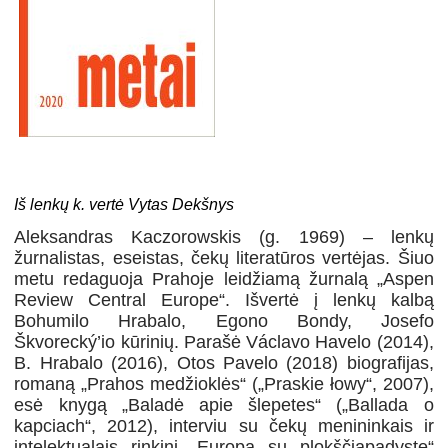
Iš lenkų k. vertė Vytas Dekšnys
Aleksandras Kaczorowskis (g. 1969) – lenkų
žurnalistas, eseistas, čekų literatūros vertėjas. Šiuo
metu redaguoja Prahoje leidžiamą žurnalą „Aspen
Review Central Europe“. Išvertė į lenkų kalbą
Bohumilo Hrabalo, Egono Bondy, Josefo
Škvorecký’io kūrinių. Parašė Václavo Havelo (2014),
B. Hrabalo (2016), Otos Pavelo (2018) biografijas,
romaną „Prahos medžioklės“ („Praskie łowy“, 2007),
esė knygą „Baladė apie šlepetes“ („Ballada o
kapciach“, 2012), interviu su čekų menininkais ir
intelektualais rinkinį „Europa su plokščiapadyste“