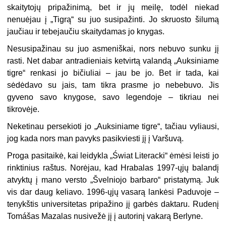
skaitytojų pripažinimą, bet ir jų meilę, todėl niekad
nenuėjau į „Tigrą“ su juo susipažinti. Jo skruosto šilumą
jaučiau ir tebejaučiu skaitydamas jo knygas.
Nesusipažinau su juo asmeniškai, nors nebuvo sunku jį
rasti. Net dabar antradieniais ketvirtą valandą „Auksiniame
tigre“ renkasi jo bičiuliai – jau be jo. Bet ir tada, kai
sėdėdavo su jais, tam tikra prasme jo nebebuvo. Jis
gyveno savo knygose, savo legendoje – tikriau nei
tikrovėje.
Neketinau persekioti jo „Auksiniame tigre“, tačiau vyliausi,
jog kada nors man pavyks pasikviesti jį į Varšuvą.
Proga pasitaikė, kai leidykla „Świat Literacki“ ėmėsi leisti jo
rinktinius raštus. Norėjau, kad Hrabalas 1997-ųjų balandį
atvyktų į mano versto „Švelniojo barbaro“ pristatymą. Juk
vis dar daug keliavo. 1996-ųjų vasarą lankėsi Paduvoje –
tenykštis universitetas pripažino jį garbės daktaru. Rudenį
Tomášas Mazalas nusivežė jį į autorinį vakarą Berlyne.