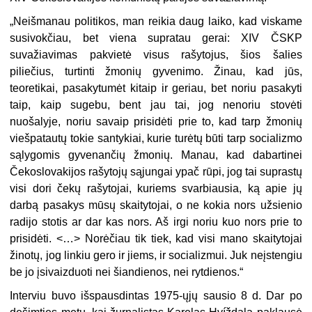
„Neišmanau politikos, man reikia daug laiko, kad viskame
susivokčiau, bet viena supratau gerai: XIV ČSKP
suvažiavimas pakvietė visus rašytojus, šios šalies
piliečius, turtinti žmonių gyvenimo. Žinau, kad jūs,
teoretikai, pasakytumėt kitaip ir geriau, bet noriu pasakyti
taip, kaip sugebu, bent jau tai, jog nenoriu stovėti
nuošalyje, noriu savaip prisidėti prie to, kad tarp žmonių
viešpatautų tokie santykiai, kurie turėtų būti tarp socializmo
sąlygomis gyvenančių žmonių. Manau, kad dabartinei
Čekoslovakijos rašytojų sąjungai ypač rūpi, jog tai suprastų
visi dori čekų rašytojai, kuriems svarbiausia, ką apie jų
darbą pasakys mūsų skaitytojai, o ne kokia nors užsienio
radijo stotis ar dar kas nors. Aš irgi noriu kuo nors prie to
prisidėti. <…> Norėčiau tik tiek, kad visi mano skaitytojai
žinotų, jog linkiu gero ir jiems, ir socializmui. Juk neįstengiu
be jo įsivaizduoti nei šiandienos, nei rytdienos.“
Interviu buvo išspausdintas 1975-ųjų sausio 8 d. Dar po