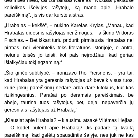
dešimties metų, kai žurnalistas Karelas Hvíždala paklausė
keliolikos išeivijos rašytojų, ką mano apie „Hrabalo
pareiškimą“, jis vis dar kurstė aistras.
„Hrabalas – kekšė“, – nukirto Karelas Krylas. „Manau, kad
Hrabalas didesnis rašytojas nei žmogus, – aiškino Viktoras
Fischlas. – Bet iškart turiu pridurti: pirmiausia Hrabalas nei
pirmas, nei vienintelis toks literatūros istorijoje, o antra,
neturiu teisės jo teisti, kol pats neįrodžiau, kad geriau
išlaikyčiau tokį egzaminą.“
„Šio ginčo subtilybė, – ironizavo Rio Preisneris, – yra tai,
kad Hrabalas yra geresnis rašytojas už beveik visus tuos,
kurie jokių pareiškimų nedarė arba darė kitokius, kur kas
rizikingesnius. Parašai po deramais pareiškimais, be
abejo, taurina tuos rašytojus, bet, deja, nepaverčia jų
geresniais rašytojais už Hrabalą.“
„Klausiat apie Hrabalą? – klausimu atsakė Vilémas Hejlas.
– O kodėl būtent apie Hrabalą? Jis padarė tą kvailą
pareiškimą, kad galėtų spausdintis šalyje, nes juk ne kas