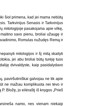
iki šiol primena, kad jei mama nebūtų
sis. Tarkvinijus Senasis ir Tarkvinijus
ų mitologijoje pasakojama apie vilkę,
aitino savo pienu, broliai užaugę ir
o pavadinimo, Romulas nužudęs Remą ir
aisyti mitologijos ir šį mitą skaityti
itokia, jei abu broliai būtų turėję tuos
aliję dvivaldyste, kaip pasidalydavo
ų, paviršutiniškai galvojau ne tik apie
būt ne mažiau komplikuota nei tėvo ir
 P. Bložę, jo eilėraštį iš knygos „Prieš
parsineša namo, nes vienam niekaip