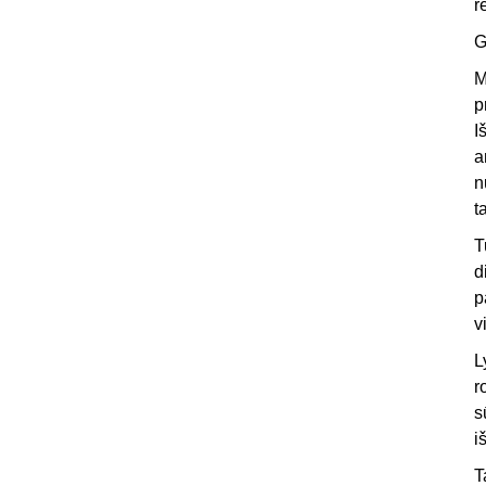
r
G
M
p
I
a
n
t
T
d
p
v
L
r
s
i
T