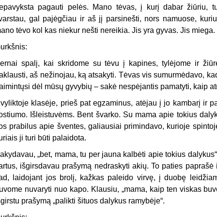
epavyksta pagauti pelės. Mano tėvas, į kurį dabar žiūriu, tu
varstau, gal pajėgčiau ir aš jį parsinešti, nors namuose, kur
ano tėvo kol kas niekur nešti nereikia. Jis yra gyvas. Jis miega.
urkšnis:
ernai spalį, kai skridome su tėvu į kapines, tylėjome ir žiū
aklausti, aš nežinojau, ką atsakyti. Tėvas vis sumurmėdavo, kad p
aimintųsi dėl mūsų gyvybių – sakė nespėjantis pamatyti, kaip at
vyliktoje klasėje, prieš pat egzaminus, atėjau į jo kambarį ir 
ostiumo. Išleistuvėms. Bent švarko. Su mama apie tokius dalyku
os prabilus apie šventes, galiausiai primindavo, kurioje spintoj
uriais ji turi būti palaidota.
akydavau, „bet, mama, tu per jauna kalbėti apie tokius dalykus“, o
artus, išgirsdavau prašymą nedraskyti akių. To paties paprašė 
ad, laidojant jos brolį, kažkas paleido virvę, į duobę leidžia
uvome nuvaryti nuo kapo. Klausiu, „mama, kaip ten viskas buvo?“ 
šgirstu prašymą „palikti šituos dalykus ramybėje“.