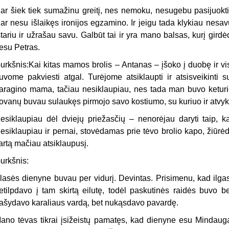
ar šiek tiek sumažinu greitį, nes nemoku, nesugebu pasijuokti
ar nesu išlaikęs ironijos egzamino. Ir jeigu tada klykiau nesav
štariu ir užrašau savu. Galbūt tai ir yra mano balsas, kurį girdė
esu Petras.
urkšnis:Kai kitas mamos brolis – Antanas – įšoko į duobę ir vis
uvome pakviesti atgal. Turėjome atsiklaupti ir atsisveikinti s
aragino mama, tačiau nesiklaupiau, nes tada man buvo keturio
ovanų buvau sulaukęs pirmojo savo kostiumo, su kuriuo ir atvyka
esiklaupiau dėl dviejų priežasčių – nenorėjau daryti taip, kai
esiklaupiau ir pernai, stovėdamas prie tėvo brolio kapo, žiūrė
artą mačiau atsiklaupusį.
urkšnis:
lasės dienyne buvau per vidurį. Devintas. Prisimenu, kad ilga
etilpdavo į tam skirtą eilutę, todėl paskutinės raidės buvo b
rašydavo karaliaus vardą, bet nukąsdavo pavardę.
ano tėvas tikrai įsižeistų pamatęs, kad dienyne esu Mindaugas