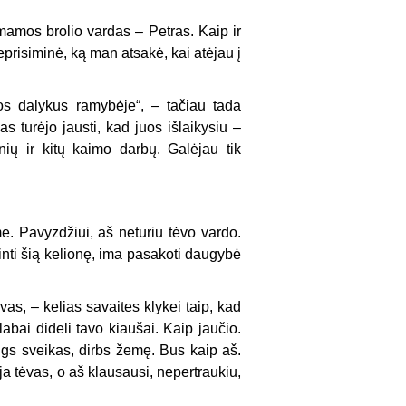
 mamos brolio vardas – Petras. Kaip ir
neprisiminė, ką man atsakė, kai atėjau į
uos dalykus ramybėje“, – tačiau tada
s turėjo jausti, kad juos išlaikysiu –
ių ir kitų kaimo darbų. Galėjau tik
me. Pavyzdžiui, aš neturiu tėvo vardo.
ginti šią kelionę, ima pasakoti daugybė
s, – kelias savaites klykei taip, kad
abai dideli tavo kiaušai. Kaip jaučio.
gs sveikas, dirbs žemę. Bus kaip aš.
a tėvas, o aš klausausi, nepertraukiu,