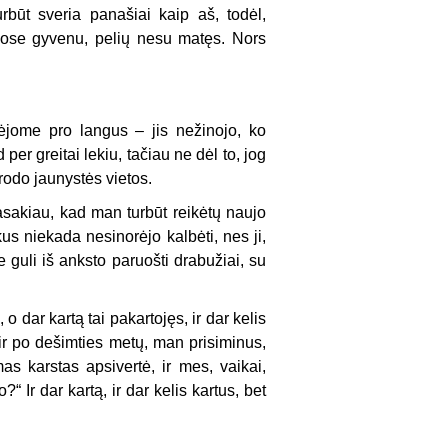
rbūt sveria panašiai kaip aš, todėl,
iuose gyvenu, pelių nesu matęs. Nors
rėjome pro langus – jis nežinojo, ko
er greitai lekiu, tačiau ne dėl to, jog
rodo jaunystės vietos.
pasakiau, kad man turbūt reikėtų naujo
s niekada nesinorėjo kalbėti, nes ji,
e guli iš anksto paruošti drabužiai, su
 dar kartą tai pakartojęs, ir dar kelis
ir po dešimties metų, man prisiminus,
mas karstas apsivertė, ir mes, vaikai,
Ir dar kartą, ir dar kelis kartus, bet