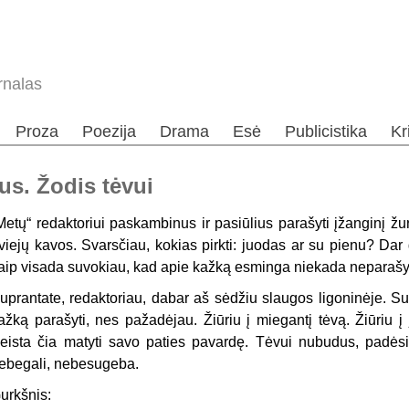
rnalas
Proza
Poezija
Drama
Esė
Publicistika
Kr
us. Žodis tėvui
Metų“ redaktoriui paskambinus ir pasiūlius parašyti įžanginį žur
viejų kavos. Svarsčiau, kokias pirkti: juodas ar su pienu? Dar 
aip visada suvokiau, kad apie kažką esminga niekada neparašy
uprantate, redaktoriau, dabar aš sėdžiu slaugos ligoninėje. Su 
ažką parašyti, nes pažadėjau. Žiūriu į miegantį tėvą. Žiūriu į 
eista čia matyti savo paties pavardę. Tėvui nubudus, padėsiu 
ebegali, nebesugeba.
urkšnis: