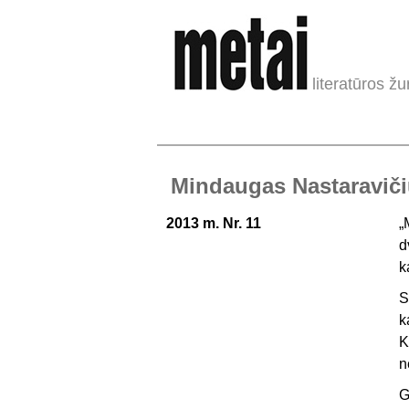
literatūros žu
Mindaugas Nastaraviči
2013 m. Nr. 11
„
d
k
S
k
K
n
G