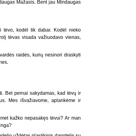
indaugas Mažasis. Bent jau Mindaugas
 tėvo, kodėl tik dabar. Kodėl nieko
olį tėvas visada važiuodavo vienas,
pavardės raidės, kurių nesinori draskyti
nes.
ti. Bet pernai sakydamas, kad tėvų ir
isus. Mes išvažiavome, aplankėme ir
tuomet kažko nepasakęs tėvui? Ar man
minga?
delio uždėtas plastikinis dangtelis su