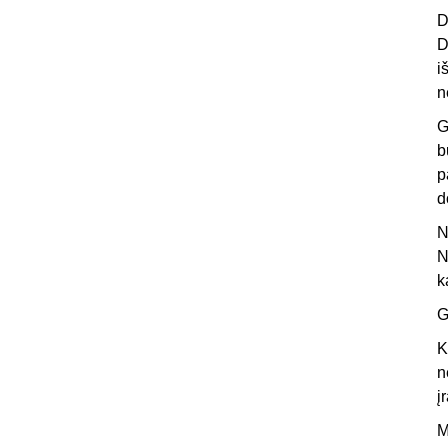
D
D
i
n
G
b
p
d
N
N
k
G
K
n
į
M