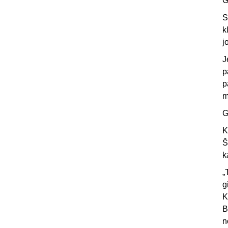
G
S
k
j
J
p
p
m
G
K
Š
k
„
g
K
B
n