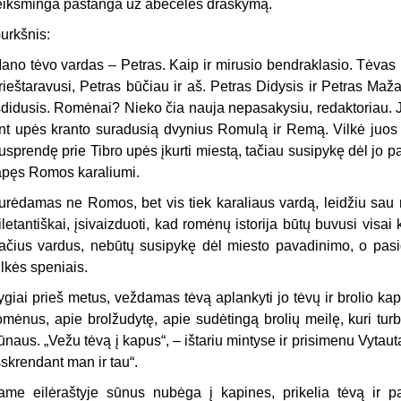
eikšminga pastanga už abėcėlės draskymą.
urkšnis:
ano tėvo vardas – Petras. Kaip ir mirusio bendraklasio. Tėvas 
rieštaravusi, Petras būčiau ir aš. Petras Didysis ir Petras Maža
šdidusis. Romėnai? Nieko čia nauja nepasakysiu, redaktoriau. J
nt upės kranto suradusią dvynius Romulą ir Remą. Vilkė juos m
usprendę prie Tibro upės įkurti miestą, tačiau susipykę dėl j
apęs Romos karaliumi.
urėdamas ne Romos, bet vis tiek karaliaus vardą, leidžiu sau nep
iletantiškai, įsivaizduoti, kad romėnų istorija būtų buvusi visai k
ačius vardus, nebūtų susipykę dėl miesto pavadinimo, o pasid
ilkės speniais.
ygiai prieš metus, veždamas tėvą aplankyti jo tėvų ir brolio kap
omėnus, apie brolžudytę, apie sudėtingą brolių meilę, kuri tur
ūnaus. „Vežu tėvą į kapus“, – ištariu mintyse ir prisimenu Vytautą
šskrendant man ir tau“.
ame eilėraštyje sūnus nubėga į kapines, prikelia tėvą ir 