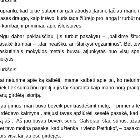
urkšnis:
uprantu, kad tokie sutapimai gali atrodyti įtartini, tačiau mano
lasės draugo, kaip ir tėvo, kuris tada žiūrėjo pro langą ir turbūt 
o kambarį ir priminiau apie išleistuves.
eigu dabar paklausčiau, jis turbūt pasakytų – „palikime šit
asakė trumpai – „dar neaišku, ar išlaikysi egzaminus“. Bet tėva
askutiniais mokyklos metais buvau atjunkytas nuo visų spen
okytis.
urkšnis:
ai neturime apie ką kalbėti, imame kalbėti apie tai, ko neturi
iek tiek sumažinu greitį ir jis tai supranta kaip mano norą prail
artų girdėtą istoriją.
Tau gimus, man buvo beveik penkiasdešimt metų, – primena tėva
irdėdavo kaimynai. atėjusi tavęs apžiūrėti seselė pasakė, kad l
ą aš… Aš jau buvau beveik senis. Galvojau, štai, sūnus, užau
et tavo motina pasakė, kad užtenka ir vieno Petriuko“, – pasakoj
ors visa tai jau esu girdėjęs.