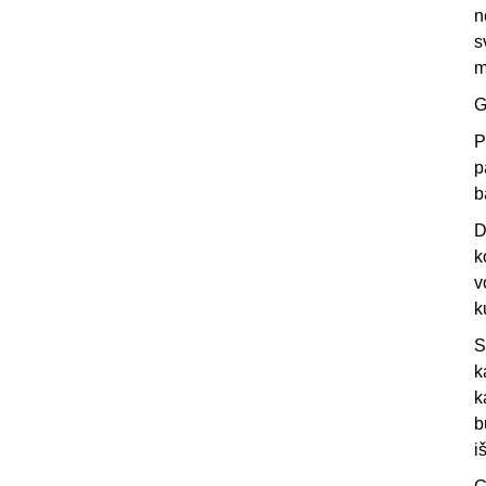
n
s
m
G
P
p
b
D
k
v
k
S
k
k
b
i