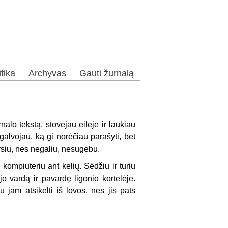
itika
Archyvas
Gauti žurnalą
nalo tekstą, stovėjau eilėje ir laukiau
galvojau, ką gi norėčiau parašyti, bet
siu, nes negaliu, nesugebu.
kompiuteriu ant kelių. Sėdžiu ir turiu
jo vardą ir pavardę ligonio kortelėje.
jam atsikelti iš lovos, nes jis pats