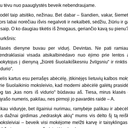
u tėvu nuo paauglystės beveik nebendraujame.
odėl taip atsitiko, nežinau. Bet dabar – šiandien, vakar, šiemet –
ors labai norėčiau išvis negalvoti ir nekalbėti, sėdžiu, žiūriu ir g
isaip. O ko daugiau tikėtis iš žmogaus, geriančio kavą su pienu
urkšnis:
lasės dienyne buvau per vidurį. Devintas. Ne pati ramiaus
endraklasiai visada atsikalbinėdavo nuo ėjimo prie lentos a
okytojus į dienyną „žiūrėti šiuolaikiškesniu žvilgsniu“ ir rinkti
idurio“.
elis kartus esu perrašęs abėcėlę, įtikinėjęs lietuvių kalbos mokyt
rie šiuolaikinio moksleivio, kad moderni abėcėlė galėtų prasidėti
og tas „kas nors iš vidurio“ būdavau aš. Tiesa, mirus klasės 
ąrašo numeris, pakilau, nes pirmoji jo pavardės raidė – A.
ikau viduryje, bet ilgainiui nurimau, ramybėje palikau ir abėcė
as dažnai girdimas „nedraskyk akių“ mums vis dėlto šį tą reiš
oksleiviai – beveik visi mokėjome melžti karvę ir taisykling