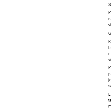
S
K
n
v
G
K
b
m
v
K
p
j
s
L
t
m