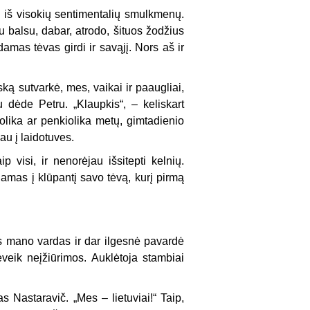
 iš visokių sentimentalių smulkmenų.
u balsu, dabar, atrodo, šituos žodžius
damas tėvas girdi ir savąjį. Nors aš ir
ką sutvarkė, mes, vaikai ir paaugliai,
u dėde Petru. „Klaupkis“, – keliskart
lika ar penkiolika metų, gimtadienio
u į laidotuves.
p visi, ir nenorėjau išsitepti kelnių.
damas į klūpantį savo tėvą, kurį pirmą
s mano vardas ir dar ilgesnė pavardė
eveik neįžiūrimos. Auklėtoja stambiai
 Nastaravič. „Mes – lietuviai!“ Taip,