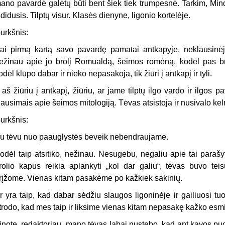
ano pavardė galėtų būti bent šiek tiek trumpesnė. Tarkim, M
šdidusis. Tilptų visur. Klasės dienyne, ligonio kortelėje.
urkšnis:
ai pirmą kartą savo pavardę pamatai antkapyje, neklausinėji
ežinau apie jo brolį Romualdą, šeimos romėną, kodėl pas br
odėl klūpo dabar ir nieko nepasakoja, tik žiūri į antkapį ir tyli.
r aš žiūriu į antkapį, žiūriu, ar jame tilptų ilgo vardo ir ilgos 
lausimais apie šeimos mitologiją. Tėvas atsistoja ir nusivalo kel
urkšnis:
u tėvu nuo paauglystės beveik nebendraujame.
odėl taip atsitiko, nežinau. Nesugebu, negaliu apie tai parašy
rolio kapus reikia aplankyti „kol dar galiu“, tėvas buvo te
rįžome. Vienas kitam pasakėme po kažkiek sakinių.
r yra taip, kad dabar sėdžiu slaugos ligoninėje ir gailiuosi 
trodo, kad mes taip ir liksime vienas kitam nepasakę kažko es
inote, redaktoriau, mano tėvas labai nustebo, kad ant kavos puo