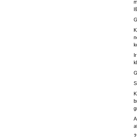
m
I
G
K
n
k
I
k
G
S
K
b
g
A
a
Ž