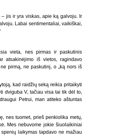
 jis ir yra viskas, apie ką galvoju. Ir
alvoju. Labai sentimentaliai, vaikiškai,
?
ia vieta, nes pirmas ir paskutinis
r atsakinėjimo iš vietos, ragindavo
s ne pirmą, ne paskutinį, o „ką nors iš
oją, kad raidžių seką reikia pritaikyti
 dviguba V, tačiau visa tai tik dėl to,
draugui Petrui, man atiteko aštuntas
lę, nes tuomet, prieš penkiolika metų,
kė. Mes nebuvome jokie šiuolaikiniai
as spenių laikymas tapdavo ne mažiau