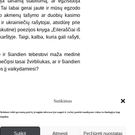
ja tariamą stabilumą, ar egzistuoja
Tai labai gerai jautė ir mūsų egzodo
, po akmenų tašymo ar duobių kasimo
r ukrainiečių rašytojai, atsidūrę prie
skutinė) poezijos knyga „Eilėraščiai iš
štyje. Taigi, kalba, kuria gali rašyti,
e ir šiandien tebestovi maža medinė
čipsi tasai žvirbliukas, ar ir šiandien
s jį vaikydamiesi?
Sutikimas
Siekdami teikti geriausią patirtį, įrenginio informacijai saugoti ir (arba) pasiekti naudojame tokias technologijas kaip
slapukus.
Sutikti
Atmesti
Peržiūrėti nuostatas