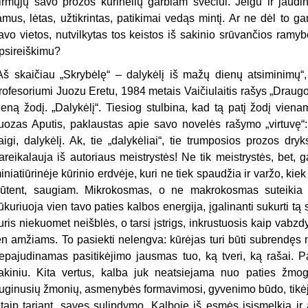
irmųjų savo prozos kūrinėlių garbiam svečiui. Jeigu ir jaudino
amus, lėtas, užtikrintas, patikimai vedąs mintį. Ar ne dėl to 
avo vietos, nutvilkytas tos keistos iš sakinio srūvančios ramybės 
psireiškimu?
Aš skaičiau „Skrybėlę“ – dalykėlį iš mažų dienų atsiminimų“
rofesoriumi Juozu Eretu, 1984 metais Vaičiulaitis rašys „Draugo
ieną žodį. „Dalykėlį“. Tiesiog stulbina, kad tą patį žodį viena
uozas Aputis, paklaustas apie savo novelės rašymo „virtuvę“: „
aigi, dalykėlį. Ak, tie „dalykėliai“, tie trumposios prozos dr
areikalauja iš autoriaus meistrystės! Ne tik meistrystės, bet, g
iniatiūrinėje kūrinio erdvėje, kuri ne tiek spaudžia ir varžo, kie
ūtent, saugiam. Mikrokosmas, o ne makrokosmas suteikia
ūkuriuoja vien tavo paties kalbos energija, įgalinanti sukurti tą
uris niekuomet neišblės, o tarsi įstrigs, inkrustuosis kaip vabzd
en amžiams. To pasiekti nelengva: kūrėjas turi būti subrendęs ne t
epajudinamas pasitikėjimo jausmas tuo, ką tveri, ką rašai. Pas
akiniu. Kita vertus, kalba juk neatsiejama nuo paties žmoga
uginusių žmonių, asmenybės formavimosi, gyvenimo būdo, tikėjim
itaip tariant, savęs sulipdymo. Kalboje iš esmės įsismelkia ir 