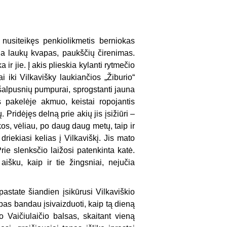
 nusiteikęs penkiolikmetis berniokas
na laukų kvapas, paukščių čirenimas.
ir jie. Į akis plieskia kylanti rytmečio
i iki Vilkavišky laukiančios „Žiburio“
 šalpusnių pumpurai, sprogstanti jauna
s pakelėje akmuo, keistai ropojantis
Pridėjęs delną prie akių jis įsižiūri –
rkos, vėliau, po daug daug metų, taip ir
driekiasi kelias į Vilkaviškį. Jis mato
Prie slenksčio laižosi patenkinta katė.
aišku, kaip ir tie žingsniai, nejučia
astate šiandien įsikūrusi Vilkaviškio
pas bandau įsivaizduoti, kaip tą dieną
 Vaičiulaičio balsas, skaitant vieną