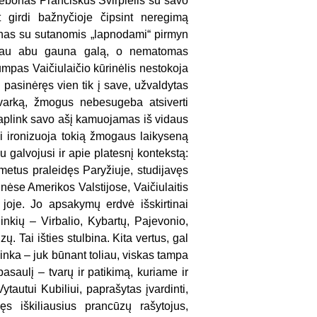
klebonas Pranciškus Svirplelis su savo
 girdi bažnyčioje čipsint neregimą
ienas su sutanomis „lapnodami“ pirmyn
galiau abu gauna galą, o nematomas
rumpas Vaičiulaičio kūrinėlis nestokoja
asinėręs vien tik į save, užvaldytas
tvarką, žmogus nebesugeba atsiverti
si aplink savo ašį kamuojamas iš vidaus
i ironizuoja tokią žmogaus laikyseną
 galvojusi ir apie platesnį kontekstą:
etus praleidęs Paryžiuje, studijavęs
ėse Amerikos Valstijose, Vaičiulaitis
joje. Jo apsakymų erdvė išskirtinai
inkių – Virbalio, Kybartų, Pajevonio,
ų. Tai išties stulbina. Kita vertus, gal
linka – juk būnant toliau, viskas tampa
pasaulį – tvarų ir patikimą, kuriame ir
ytautui Kubiliui, paprašytas įvardinti,
ęs iškiliausius prancūzų rašytojus,