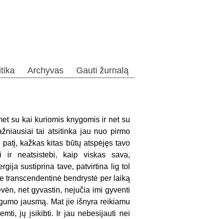
itika
Archyvas
Gauti žurnalą
omet su kai kuriomis knygomis ir net su
ažniausiai tai atsitinka jau nuo pirmo
 patį, kažkas kitas būtų atspėjęs tavo
i ir neatsistebi, kaip viskas sava,
gija sustiprina tave, patvirtina lig tol
ne transcendentinė bendrystė per laiką
evėn, net gyvastin, nejučia imi gyventi
ugumo jausmą. Mat jie išnyra reikiamu
ti, jų įsikibti. Ir jau nebesijauti nei