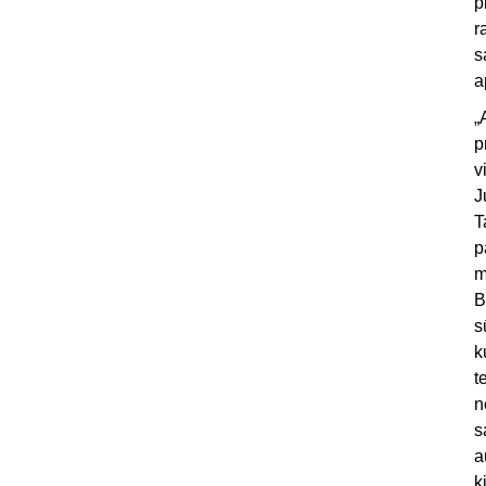
p
r
s
a
„
p
v
J
T
p
m
B
s
k
t
n
s
a
k