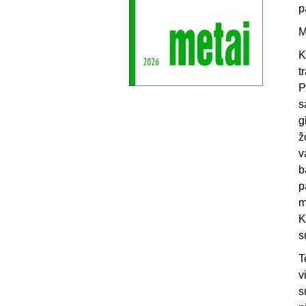
p
M
K
t
P
s
g
ž
v
b
p
m
K
s
T
v
s