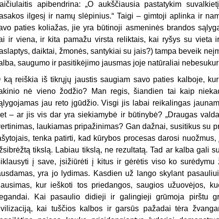
aičiulaitis apibendrina: „O aukščiausia pastatykim suvalkiet
asakos ilgesį ir namų slėpinius.“ Taigi – gimtoji aplinka ir n
avo paties koliažas, jie yra būtinoji asmeninės brandos sąlyg
ai ir viena, ir kita pamažu virsta reliktais, kai ryšys su vieta
aslaptys, daiktai, žmonės, santykiai su jais?) tampa beveik ne
alba, saugumo ir pasitikėjimo jausmas joje natūraliai nebesuk
 ką reiškia iš tikrųjų jaustis saugiam savo paties kalboje, kuri
akinio nė vieno žodžio? Man regis, šiandien tai kaip niekad
ąlygojamas jau reto įgūdžio. Visgi jis labai reikalingas jaunam
et – ar jis vis dar yra siekiamybė ir būtinybė? „Draugas vald
vertinimas, laukiamas pripažinimas? Gan dažnai, susitikus su p
ašytojais, tenka patirti, kad kūrybos procesas darosi nuožmus, į
žsibrėžtą tikslą. Labiau tikslą, ne rezultatą. Tad ar kalba ga
siklausyti į save, įsižiūrėti į kitus ir gėrėtis viso ko surėdym
ausdamas, yra jo lydimas. Kasdien už lango skylant pasauliui 
lausimas, kur ieškoti tos priedangos, saugios užuovėjos, kuo g
egandai. Kai pasaulio didieji ir galingieji grūmoja pirštu gr
ivilizaciją, kai tuščios kalbos ir garsūs pažadai tėra žvanga