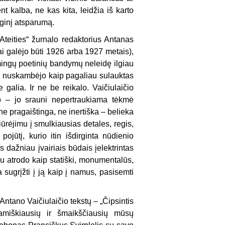
nt kalba, ne kas kita, leidžia iš karto
oginį atsparumą.
Ateities“ žurnalo redaktorius Antanas
ai galėjo būti 1926 arba 1927 metais),
kmingų poetinių bandymų neleidę ilgiau
jie nuskambėjo kaip pagaliau sulauktas
 galia. Ir ne be reikalo. Vaičiulaičio
to – jo srauni nepertraukiama tėkmė
e pragaištinga, ne inertiška – belieka
iūrėjimu į smulkiausias detales, regis,
ojūtį, kurio itin išdirginta nūdienio
s dažniau įvairiais būdais įelektrintas
 jau atrodo kaip statiški, monumentalūs,
 sugrįžti į ją kaip į namus, pasisemti
ntano Vaičiulaičio tekstų – „Čipsintis
namiškiausių ir šmaikščiausių mūsų