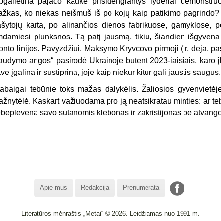
pgailėtina pajaco kauke prisidengiantys lyderiai demonstruo
ažkas, ko niekas neišmuš iš po kojų kaip patikimo pagrindo? 
ašytojų karta, po alinančios dienos fabrikuose, gamyklose
mdamiesi plunksnos. Tą patį jausmą, tikiu, šiandien išgyvena i
ronto linijos. Pavyzdžiui, Maksymo Kryvcovo pirmoji (ir, deja, pa
audymo angos“ pasirodė Ukrainoje būtent 2023-iaisiais, karo įkar
ave įgalina ir sustiprina, joje kaip niekur kitur gali jaustis saugus.
abaigai tebūnie toks mažas dalykėlis. Žaliosios gyvenvietėj
ažnytėlė. Kaskart važiuodama pro ją neatsikratau minties: ar tebe
ebeplevena savo sutanomis klebonas ir zakristijonas be atvango
Apie mus
Redakcija
Prenumerata
Literatūros mėnraštis „Metai“ © 2026. Leidžiamas nuo 1991 m.