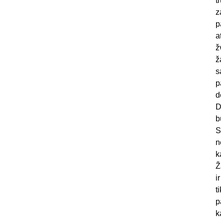
t
z
p
a
ž
ž
s
p
d
D
b
S
n
k
Ž
i
t
p
k