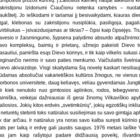
rumposios prozos kūrinių. Į Žaliosios kaimelį naujai atkeldinti 
akristijonu Izidoriumi Čiaučionu netenka ramybės – nuolat
aukštelį. Jo ieškodami ir tariamai jį besivaikydami, kiauras d
tgal, klebonas su zakristijonu nusiplūkia, pasiligoja, pa
virbliukas – įsivaizduojamas ar tikras? – čipsi kaip čipsėjęs. T
avesio ir žaismingumo, šypsena palydimo absurdo atpažinimo: p
avo kompleksų, baimių ir prietarų, užmojo pakeisti Dievo 
asauliui, pamiršta esąs Dievo kūrinys, ir tik kaip vilkelis suka
eginančio nerimo ir savo paties menkumo. Vaičiulaitis švelnia
ievo akivaizdoje. Visgi skaitydama šią novelę kaskart nesiliauju
ūdamas absoliučiai vakarietiškos kultūros žmogus, ne vienus m
orbonos universitete, daug keliavęs, vėliau gyvendamas Jungtin
ė kiek nenutolo nuo gimtosios aplinkos, rodos, tebegyveno 
aimiška, veikėjai dažniausiai iš gerai žinomų Vilkaviškio apyl
aliosios. Jokių kitos erdvės „svetimkūnių“, jokių egzotiškų inkliuz
r neturėtų stebinti toks natūralus susiliejimas su savo gimtąja ap
ik dar arčiau. Ir natūralus yra noras savo kalba suręsti kūrinio 
ats per laiką ir erdvę gali jaustis saugus. 1976 metais laiške V
as jam kaip rašytojui padarė didžiausią poveikį, išvardin