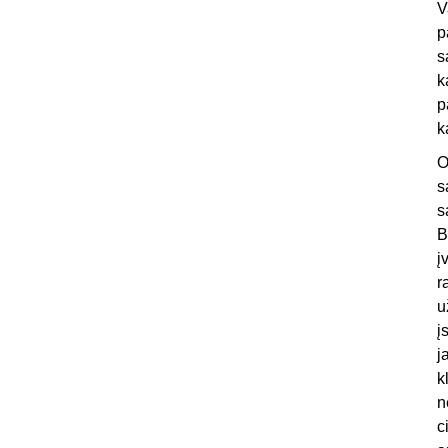
V
p
s
k
p
k
O
s
s
B
į
r
u
į
j
k
n
c