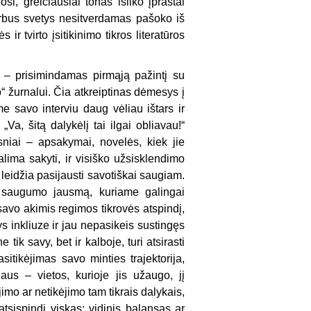
si, greičiausiai tonas išliko įprastai
garbus svetys nesitverdamas pašoko iš
ir tvirto įsitikinimo tikros literatūros
, – prisimindamas pirmąją pažintį su
“ žurnalui. Čia atkreiptinas dėmesys į
me savo interviu daug vėliau ištars ir
Va, šitą dalykėlį tai ilgai obliavau!“
yksniai – apsakymai, novelės, kiek jie
alima sakyti, ir visiško užsisklendimo
k leidžia pasijausti savotiškai saugiam.
 saugumo jausmą, kuriame galingai
 savo akimis regimos tikrovės atspindį,
ys inkliuze ir jau nepasikeis sustingęs
ik savy, bet ir kalboje, turi atsirasti
itikėjimas savo minties trajektorija,
us – vietos, kurioje jis užaugo, jį
o ar netikėjimo tam tikrais dalykais,
atsispindi viskas: vidinis balansas ar