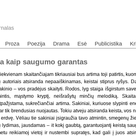
rnalas
Proza
Poezija
Drama
Esė
Publicistika
Kr
ba kaip saugumo garantas
iekvienam skaitančiajam tikriausiai bus artima toji patirtis, ku
ų autoriais atsiranda nepaaiškinamas, keistai stiprus ryšys. D
akinio – vos pradėjus skaityti. Rodos, lyg staiga išgirstum save
intis, mąstymo kryptį, neišrašytų minčių melodiką. Skaita
tpažįstama, sukrečiančiai artima. Sakiniai, kuriuose slypinti ener
ar tik brendusias nuojautas. Tokiu atveju atsiranda keista, vos 
r erdvę. Vėliau tie sakiniai įsigraužia tavo atmintin, smegenų ži
ų lydimas, jausdamas – it kokį gaubtą, garantuojantį keistą sa
etu reikiamoj vietoj ir nustembi supratęs, kad gali į juos atsirem