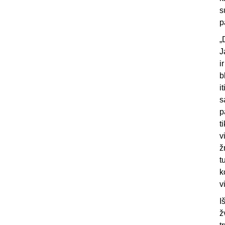
s
p
„
J
i
b
i
s
p
t
v
ž
t
k
v
I
ž