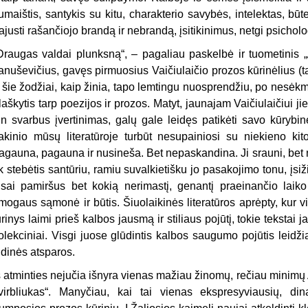
umaištis, santykis su kitu, charakterio savybės, intelektas, būte
ajusti rašančiojo brandą ir nebrandą, įsitikinimus, netgi psichol
Draugas valdai plunksną“, – pagaliau paskelbė ir tuometinis „
anuševičius, gavęs pirmuosius Vaičiulaičio prozos kūrinėlius (t
r šie žodžiai, kaip žinia, tapo lemtingu nuosprendžiu, po nesė
laškytis tarp poezijos ir prozos. Matyt, jaunajam Vaičiulaičiui 
tin svarbus įvertinimas, galų gale leidęs patikėti savo kūrybine
akinio mūsų literatūroje turbūt nesupainiosi su niekieno ki
agauna, pagauna ir nusineša. Bet nepaskandina. Ji srauni, bet n
ik stebėtis santūriu, ramiu suvalkietišku jo pasakojimo tonu, įsiž
isai pamiršus bet kokią nerimastį, genantį praeinančio laiko p
mogaus sąmonė ir būtis. Šiuolaikinės literatūros aprėpty, kur vi
urinys laimi prieš kalbos jausmą ir stiliaus pojūtį, tokie tekstai
olekciniai. Visgi juose glūdintis kalbos saugumo pojūtis leidžia
idinės atsparos.
š atminties nejučia išnyra vienas mažiau žinomų, rečiau minimų A
virbliukas“. Manyčiau, kai tai vienas ekspresyviausių, di