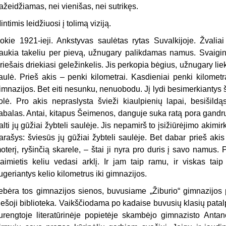
ažeidžiamas, nei vienišas, nei sutrikęs.
intimis leidžiuosi į tolimą viziją.
okie 1921-ieji. Ankstyvas saulėtas rytas Suvalkijoje. Žvaliai
raukia takeliu per pievą, užnugary palikdamas namus. Svaigi
riešais driekiasi geležinkelis. Jis perkopia bėgius, užnugary lieka 
aulė. Prieš akis – penki kilometrai. Kasdieniai penki kilometra
imnazijos. Bet eiti nesunku, nenuobodu. Jį lydi besimerkiantys
olė. Pro akis nepraslysta švieži kiaulpienių lapai, besišildą
abalas. Antai, kitapus Šeimenos, danguje suka ratą pora gandrų. 
alti jų gūžiai žybteli saulėje. Jis nepamirš to įsižiūrėjimo akimi
arašys: šviesūs jų gūžiai žybteli saulėje. Bet dabar prieš akis 
oterį, ryšinčią skarele, – štai ji nyra pro duris į savo namus. 
aimietis keliu vedasi arklį. Ir jam taip ramu, ir viskas taip 
ugeriantys kelio kilometrus iki gimnazijos.
ebėra tos gimnazijos sienos, buvusiame „Žiburio“ gimnazijos p
iešoji biblioteka. Vaikščiodama po kadaise buvusių klasių patal
urengtoje literatūrinėje popietėje skambėjo gimnazisto Antano