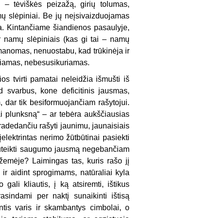
į – tėviškės peizažą, girių tolumas,
amų slėpiniai. Be jų neįsivaizduojamas
a. Kintančiame šiandienos pasaulyje,
 ir namų slėpiniais (kas gi tai – namų
įmanomas, nenuostabu, kad trūkinėja ir
uriamas, nebesusikuriamas.
os tvirti pamatai neleidžia išmušti iš
 svarbus, kone deficitinis jausmas,
, dar tik besiformuojančiam rašytojui.
ai plunksną“ – ar tebėra aukščiausias
radedančiu rašyti jaunimu, jaunaisiais
elektrintas nerimo žūtbūtinai pasiekti
li suteikti saugumo jausmą negebančiam
u žemėje? Laimingas tas, kuris rašo jį
ir aidint sprogimams, natūraliai kyla
ali kliautis, į ką atsiremti, ištikus
asindami per naktį sunaikinti ištisą
ntis varis ir skambantys cimbolai, o