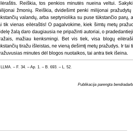
ilėraštis. Reiškia, tos penkios minutės nueina veltui. Sakyki
ilijonai žmonių. Reiškia, dvidešimt penki milijonai pražudytų 
ūkstančių valandų, arba septyniolika su puse tūkstančio parų, 
ai tik vienas eilėraštis! O pagalvokime, kiek šimtų metų praž
idelę žalą daro daugiausia ne pripažinti autoriai, o pradedantie
iražais, mažiau kenksmingi. Bet vis tiek, visa blogų eilėra
ūkstančių tiražu išleistas, ne vieną dešimtį metų pražudys. Ir tai 
ražuvusias minutes dėl blogos nuotaikos, tai antra tiek išeina.
LLMA. – F. 34. – Ap. 1. – B. 693. – L. 52.
Publikacija parengta bendradarbi