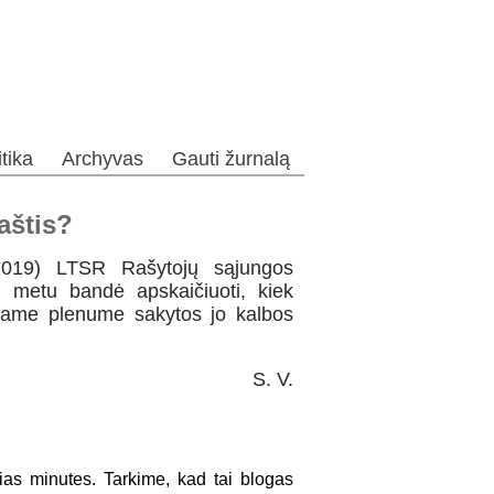
itika
Archyvas
Gauti žurnalą
aštis?
2019) LTSR Rašytojų sąjungos
 metu bandė apskaičiuoti, kiek
lbiame plenume sakytos jo kalbos
S. V.
ias minutes. Tarkime, kad tai blogas