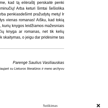
me, kad tą eilėraštį perskaitė penki
minučių! Arba keturi šimtai šešiolika
arba penkiasdešimt pražudytų metų! Ir
udys vienas romanas! Aišku, kad tokią
ji, kurių knygos leidžiamos mažesniais
ščių knyga ar romanas, net tik kelių
tik skaitymas, o jeigu dar pridėsime tas
Parengė Saulius Vasiliauskas
aujant su Lietuvos literatūros ir meno archyvu
Sutikimas