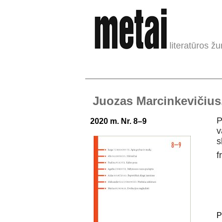
literatūros žu
Juozas Marcinkevičius.
P
2020 m. Nr. 8–9
v
s
f
P