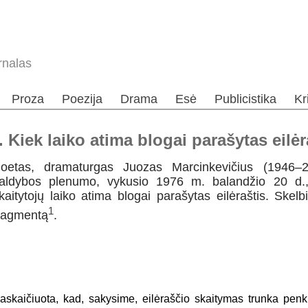
rnalas
Proza
Poezija
Drama
Esė
Publicistika
Kr
 Kiek laiko atima blogai parašytas eilėr
oetas, dramaturgas Juozas Marcinkevičius (1946–
aldybos plenumo, vykusio 1976 m. balandžio 20 d.,
kaitytojų laiko atima blogai parašytas eilėraštis. Ske
1
ragmentą
.
askaičiuota, kad, sakysime, eilėraščio skaitymas trunka penk