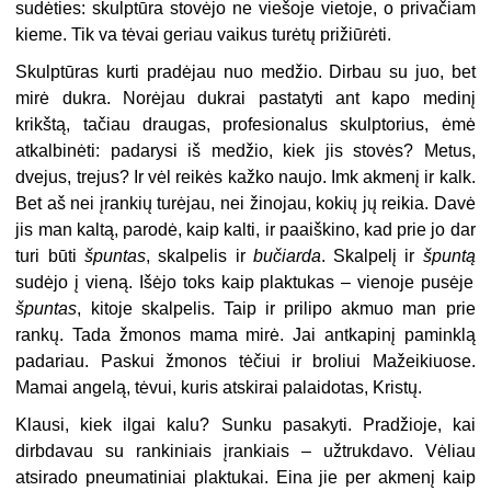
sudėties: skulptūra stovėjo ne viešoje vietoje, o privačiam
kieme. Tik va tėvai geriau vaikus turėtų prižiūrėti.
Skulptūras kurti pradėjau nuo medžio. Dirbau su juo, bet
mirė dukra. Norėjau dukrai pastatyti ant kapo medinį
krikštą, tačiau draugas, profesionalus skulptorius, ėmė
atkalbinėti: padarysi iš medžio, kiek jis stovės? Metus,
dvejus, trejus? Ir vėl reikės kažko naujo. Imk akmenį ir kalk.
Bet aš nei įrankių turėjau, nei žinojau, kokių jų reikia. Davė
jis man kaltą, parodė, kaip kalti, ir paaiškino, kad prie jo dar
turi būti
špuntas
, skalpelis ir
bučiarda
. Skalpelį ir
špuntą
sudėjo į vieną. Išėjo toks kaip plaktukas – vienoje pusėje
špuntas
, kitoje skalpelis. Taip ir prilipo akmuo man prie
rankų. Tada žmonos mama mirė. Jai antkapinį paminklą
padariau. Paskui žmonos tėčiui ir broliui Mažeikiuose.
Mamai angelą, tėvui, kuris atskirai palaidotas, Kristų.
Klausi, kiek ilgai kalu? Sunku pasakyti. Pradžioje, kai
dirbdavau su rankiniais įrankiais – užtrukdavo. Vėliau
atsirado pneumatiniai plaktukai. Eina jie per akmenį kaip