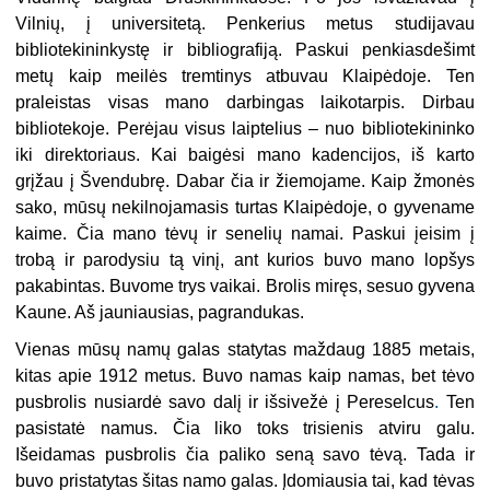
Vilnių, į universitetą. Penkerius metus studijavau
bibliotekininkystę ir bibliografiją. Paskui penkiasdešimt
metų kaip meilės tremtinys atbuvau Klaipėdoje. Ten
praleistas visas mano darbingas laikotarpis. Dirbau
bibliotekoje. Perėjau visus laiptelius – nuo bibliotekininko
iki direktoriaus. Kai baigėsi mano kadencijos, iš karto
grįžau į Švendubrę. Dabar čia ir žiemojame. Kaip žmonės
sako, mūsų nekilnojamasis turtas Klaipėdoje, o gyvename
kaime. Čia mano tėvų ir senelių namai. Paskui įeisim į
trobą ir parodysiu tą vinį, ant kurios buvo mano lopšys
pakabintas. Buvome trys vaikai. Brolis miręs, sesuo gyvena
Kaune. Aš jauniausias, pagrandukas.
Vienas mūsų namų galas statytas maždaug 1885 metais,
kitas apie 1912 metus. Buvo namas kaip namas, bet tėvo
pusbrolis nusiardė savo dalį ir išsivežė į Pereselcus
.
Ten
pasistatė namus. Čia liko toks trisienis atviru galu.
Išeidamas pusbrolis čia paliko seną savo tėvą. Tada ir
buvo pristatytas šitas namo galas. Įdomiausia tai, kad tėvas