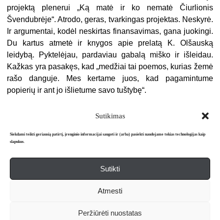
projektą plenerui „Ką matė ir ko nematė Čiurlionis
Švendubrėje“. Atrodo, geras, tvarkingas projektas. Neskyrė.
Ir argumentai, kodėl neskirtas finansavimas, gana juokingi.
Du kartus atmetė ir knygos apie prelatą K. Olšauską
leidybą. Pyktelėjau, pardaviau gabalą miško ir išleidau.
Kažkas yra pasakęs, kad „medžiai tai poemos, kurias žemė
rašo danguje. Mes kertame juos, kad pagamintume
popierių ir ant jo išlietume savo tuštybę“.
Sutikimas
Siekdami teikti geriausią patirtį, įrenginio informacijai saugoti ir (arba) pasiekti naudojame tokias technologijas kaip
slapukus.
Sutikti
Apie mus
Redakcija
Prenumerata
Atmesti
Literatūros mėnraštis „Metai“ © 2026. Leidžiamas nuo 1991 m.
Peržiūrėti nuostatas