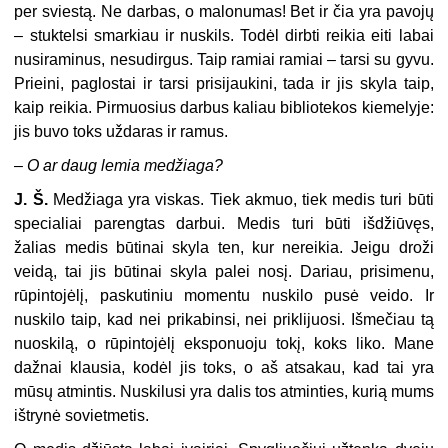
per sviestą. Ne darbas, o malonumas! Bet ir čia yra pavojų
– stuktelsi smarkiau ir nuskils. Todėl dirbti reikia eiti labai
nusiraminus, nesudirgus. Taip ramiai ramiai – tarsi su gyvu.
Prieini, paglostai ir tarsi prisijaukini, tada ir jis skyla taip,
kaip reikia. Pirmuosius darbus kaliau bibliotekos kiemelyje:
jis buvo toks uždaras ir ramus.
–
O ar daug lemia medžiaga?
J. Š.
Medžiaga yra viskas. Tiek akmuo, tiek medis turi būti
specialiai parengtas darbui. Medis turi būti išdžiūvęs,
žalias medis būtinai skyla ten, kur nereikia. Jeigu droži
veidą, tai jis būtinai skyla palei nosį. Dariau, prisimenu,
rūpintojėlį, paskutiniu momentu nuskilo pusė veido. Ir
nuskilo taip, kad nei prikabinsi, nei priklijuosi. Išmečiau tą
nuoskilą, o rūpintojėlį eksponuoju tokį, koks liko. Mane
dažnai klausia, kodėl jis toks, o aš atsakau, kad tai yra
mūsų atmintis. Nuskilusi yra dalis tos atminties, kurią mums
ištrynė sovietmetis.