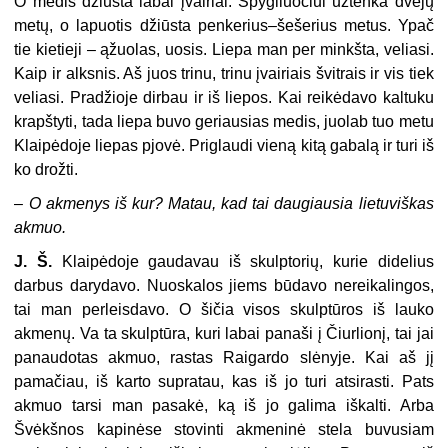
O medis džiūsta labai įvairiai. Spygliuočiui užtenka dvejų
metų, o lapuotis džiūsta penkerius–šešerius metus. Ypač
tie kietieji – ąžuolas, uosis. Liepa man per minkšta, veliasi.
Kaip ir alksnis. Aš juos trinu, trinu įvairiais švitrais ir vis tiek
veliasi. Pradžioje dirbau ir iš liepos. Kai reikėdavo kaltuku
krapštyti, tada liepa buvo geriausias medis, juolab tuo metu
Klaipėdoje liepas pjovė. Priglaudi vieną kitą gabalą ir turi iš
ko drožti.
–
O akmenys iš kur? Matau, kad tai daugiausia lietuviškas
akmuo.
J. Š.
Klaipėdoje gaudavau iš skulptorių, kurie didelius
darbus darydavo. Nuoskalos jiems būdavo nereikalingos,
tai man perleisdavo. O šičia visos skulptūros iš lauko
akmenų. Va ta skulptūra, kuri labai panaši į Čiurlionį, tai jai
panaudotas akmuo, rastas Raigardo slėnyje. Kai aš jį
pamačiau, iš karto supratau, kas iš jo turi atsirasti. Pats
akmuo tarsi man pasakė, ką iš jo galima iškalti. Arba
Švėkšnos kapinėse stovinti akmeninė stela buvusiam