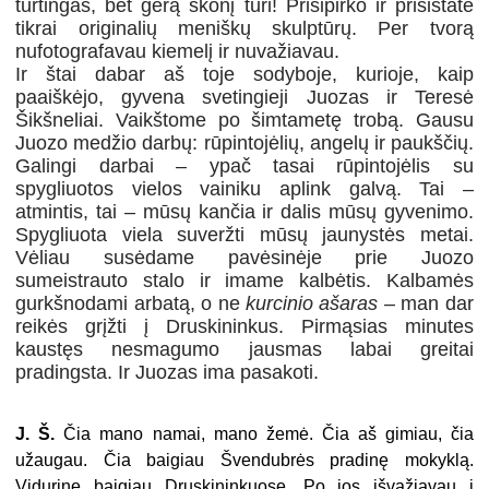
turtingas, bet gerą skonį turi! Prisipirko ir prisistatė
tikrai originalių meniškų skulptūrų. Per tvorą
nufotografavau kiemelį ir nuvažiavau.
Ir štai dabar aš toje sodyboje, kurioje, kaip
paaiškėjo, gyvena svetingieji Juozas ir Teresė
Šikšneliai. Vaikštome po šimtametę trobą. Gausu
Juozo medžio darbų: rūpintojėlių, angelų ir paukščių.
Galingi darbai – ypač tasai rūpintojėlis su
spygliuotos vielos vainiku aplink galvą. Tai –
atmintis, tai – mūsų kančia ir dalis mūsų gyvenimo.
Spygliuota viela suveržti mūsų jaunystės metai.
Vėliau susėdame pavėsinėje prie Juozo
sumeistrauto stalo ir imame kalbėtis. Kalbamės
gurkšnodami arbatą, o ne
kurcinio ašaras
– man dar
reikės grįžti į Druskininkus. Pirmąsias minutes
kaustęs nesmagumo jausmas labai greitai
pradingsta. Ir Juozas ima pasakoti.
J. Š.
Čia mano namai, mano žemė. Čia aš gimiau, čia
užaugau. Čia baigiau Švendubrės pradinę mokyklą.
Vidurinę baigiau Druskininkuose. Po jos išvažiavau į