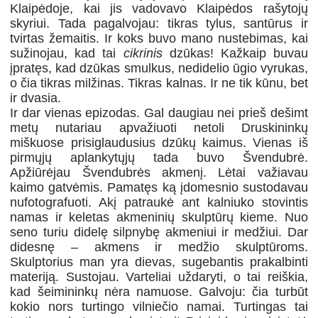
Klaipėdoje, kai jis vadovavo Klaipėdos rašytojų
skyriui. Tada pagalvojau: tikras tylus, santūrus ir
tvirtas žemaitis. Ir koks buvo mano nustebimas, kai
sužinojau, kad tai
cikrinis
dzūkas! Kažkaip buvau
įpratęs, kad dzūkas smulkus, nedidelio ūgio vyrukas,
o čia tikras milžinas. Tikras kalnas. Ir ne tik kūnu, bet
ir dvasia.
Ir dar vienas epizodas. Gal daugiau nei prieš dešimt
metų nutariau apvažiuoti netoli Druskininkų
miškuose prisiglaudusius dzūkų kaimus. Vienas iš
pirmųjų aplankytųjų tada buvo Švendubrė.
Apžiūrėjau Švendubrės akmenį. Lėtai važiavau
kaimo gatvėmis. Pamatęs ką įdomesnio sustodavau
nufotografuoti. Akį patraukė ant kalniuko stovintis
namas ir keletas akmeninių skulptūrų kieme. Nuo
seno turiu didelę silpnybę akmeniui ir medžiui. Dar
didesnę – akmens ir medžio skulptūroms.
Skulptorius man yra dievas, sugebantis prakalbinti
materiją. Sustojau. Varteliai uždaryti, o tai reiškia,
kad šeimininkų nėra namuose. Galvoju: čia turbūt
kokio nors turtingo vilniečio namai. Turtingas tai