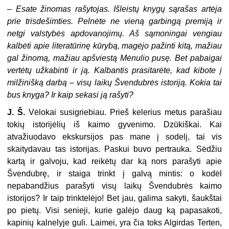
–
Esate žinomas rašytojas. Išleistų knygų sąrašas artėja
prie trisdešimties. Pelnėte ne vieną garbingą premiją ir
netgi valstybės apdovanojimų. Aš sąmoningai vengiau
kalbėti apie literatūrinę kūrybą, magėjo pažinti kitą, mažiau
gal žinomą, mažiau apšviestą Mėnulio pusę. Bet pabaigai
vertėtų užkabinti ir ją. Kalbantis prasitarėte, kad kibote į
milžinišką darbą – visų laikų Švendubrės istoriją. Kokia tai
bus knyga? Ir kaip sekasi ją rašyti?
J. Š.
Vėlokai susigriebiau. Prieš kelerius metus parašiau
tokių istorijėlių iš kaimo gyvenimo. Dzūkiškai. Kai
atvažiuodavo ekskursijos pas mane į sodelį, tai vis
skaitydavau tas istorijas. Paskui buvo pertrauka. Sėdžiu
kartą ir galvoju, kad reikėtų dar ką nors parašyti apie
Švendubrę, ir staiga trinkt į galvą mintis: o kodėl
nepabandžius parašyti visų laikų Švendubrės kaimo
istorijos? Ir taip trinktelėjo! Bet jau, galima sakyti, šaukštai
po pietų. Visi senieji, kurie galėjo daug ką papasakoti,
kapinių kalnelyje guli. Laimei, yra čia toks Algirdas Terten,