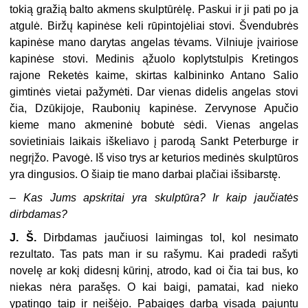
tokią gražią balto akmens skulptūrėlę. Paskui ir ji pati po ja
atgulė. Biržų kapinėse keli rūpintojėliai stovi. Švendubrės
kapinėse mano darytas angelas tėvams. Vilniuje įvairiose
kapinėse stovi. Medinis ąžuolo koplytstulpis Kretingos
rajone Reketės kaime, skirtas kalbininko Antano Salio
gimtinės vietai pažymėti. Dar vienas didelis angelas stovi
čia, Dzūkijoje, Raubonių kapinėse. Zervynose Apučio
kieme mano akmeninė bobutė sėdi. Vienas angelas
sovietiniais laikais iškeliavo į parodą Sankt Peterburge ir
negrįžo. Pavogė. Iš viso trys ar keturios medinės skulptūros
yra dingusios. O šiaip tie mano darbai plačiai išsibarstę.
–
Kas Jums apskritai yra skulptūra? Ir kaip jaučiatės
dirbdamas?
J. Š.
Dirbdamas jaučiuosi laimingas tol, kol nesimato
rezultato. Tas pats man ir su rašymu. Kai pradedi rašyti
novelę ar kokį didesnį kūrinį, atrodo, kad oi čia tai bus, ko
niekas nėra parašęs. O kai baigi, pamatai, kad nieko
ypatingo taip ir neišėjo. Pabaigęs darbą visada pajuntu