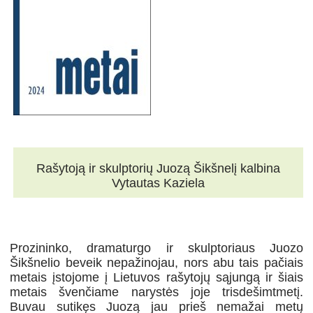
Rašytoją ir skulptorių Juozą Šikšnelį kalbina
Vytautas Kaziela
Prozininko, dramaturgo ir skulptoriaus Juozo
Šikšnelio beveik nepažinojau, nors abu tais pačiais
metais įstojome į Lietuvos rašytojų sąjungą ir šiais
metais švenčiame narystės joje trisdešimtmetį.
Buvau sutikęs Juozą jau prieš nemažai metų