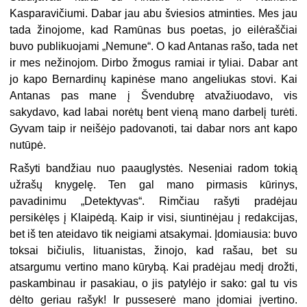
Kasparavičiumi. Dabar jau abu šviesios atminties. Mes jau
tada žinojome, kad Ramūnas bus poetas, jo eilėraščiai
buvo publikuojami „Nemune“. O kad Antanas rašo, tada net
ir mes nežinojom. Dirbo žmogus ramiai ir tyliai. Dabar ant
jo kapo Bernardinų kapinėse mano angeliukas stovi. Kai
Antanas pas mane į Švendubrę atvažiuodavo, vis
sakydavo, kad labai norėtų bent vieną mano darbelį turėti.
Gyvam taip ir neišėjo padovanoti, tai dabar nors ant kapo
nutūpė.
Rašyti bandžiau nuo paauglystės. Neseniai radom tokią
užrašų knygelę. Ten gal mano pirmasis kūrinys,
pavadinimu „Detektyvas“. Rimčiau rašyti pradėjau
persikėlęs į Klaipėdą. Kaip ir visi, siuntinėjau į redakcijas,
bet iš ten ateidavo tik neigiami atsakymai. Įdomiausia: buvo
toksai bičiulis, lituanistas, žinojo, kad rašau, bet su
atsargumu vertino mano kūrybą. Kai pradėjau medį drožti,
paskambinau ir pasakiau, o jis patylėjo ir sako: gal tu vis
dėlto geriau rašyk! Ir pusseserė mano įdomiai įvertino.