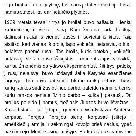
ir jo broliai turėjo plytinę, bet namą statėsi medinį. Tiesa,
namus statėsi, kai dar neturėjo plytinės.
1939 metais tėvas ir trys jo broliai buvo pašaukti į lenkų
kariuomenę ir išėjo į karą. Kaip žinoma, tada Lenkiją
dalinosi naciai iš vienos pusės ir sovietai iš kitos. Taip
atsitiko, kad vienas iš brolių tapo vokiečių belaisviu, o tris į
nelaisvę paėmė rusai. Tas brolis, kuris pateko į vokiečių
nelaisvę, vėliau buvo išsiųstas į koncentracijos stovyklą,
kur su žmonėmis darydavo eksperimentus. Kiti trys, patekę
į rusų nelaisvę, buvo uždaryti šalia Katynės esančiame
lageryje. Ten buvo patikrinti. Tikrino rankų delnus. Tuos,
kurių rankos sudiržusios nuo darbo, paleido namo, o tiems,
kurių rankos nematę fizinio darbo – kulka į pakaušį. Du
brolius paleido į namus, trečiasis Juozas buvo išvežtas į
Kazachstaną, kur įstojo į generolo Władysławo Anderso
korpusą. Perėjęs Persijos sieną, korpusas įsiliejo į
amerikiečių armiją ir sėkmingai kovojo prieš nacius, ypač
pasižymėjo Montekasino mūšyje. Po karo Juozas gyveno