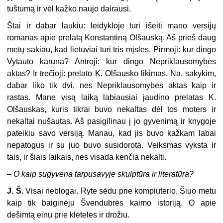
tuštumą ir vėl kažko naujo dairausi.
Štai ir dabar laukiu: leidykloje turi išeiti mano versijų
romanas apie prelatą Konstantiną Olšauską. Aš prieš daug
metų sakiau, kad lietuviai turi tris mįsles. Pirmoji: kur dingo
Vytauto karūna? Antroji: kur dingo Nepriklausomybės
aktas? Ir trečioji: prelato K. Olšausko likimas. Na, sakykim,
dabar liko tik dvi, nes Nepriklausomybės aktas kaip ir
rastas. Mane visą laiką labiausiai jaudino prelatas K.
Olšauskas, kuris tikrai buvo nekaltas dėl tos moters ir
nekaltai nušautas. Aš pasigilinau į jo gyvenimą ir knygoje
pateikiu savo versiją. Manau, kad jis buvo kažkam labai
nepatogus ir su juo buvo susidorota. Veiksmas vyksta ir
tais, ir šiais laikais, nes visada kenčia nekalti.
–
O kaip sugyvena tarpusavyje skulptūra ir literatūra?
J. Š.
Visai neblogai. Ryte sėdu prie kompiuterio. Šiuo metu
kaip tik baiginėju Švendubrės kaimo istoriją. O apie
dešimtą einu prie klėtelės ir drožiu.