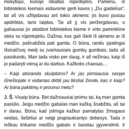
mokytojui, kurioje iškaltas rūpintojėlis. Pamenu, iš
bibliotekos kiemais eidavome gerti kavos į „Du gaidelius“,
tai aš vis užlipdavau ant tokio akmens: jis buvo pusiau
apdirbtas, tarsi laiptas. Tai aš jį vis peržergdavau, o
galiausiai jis atsidūrė bibliotekos kieme ir virto paminkline
stela su rūpintojėliu. Dažnai, kas gali išeiti iš akmens ar iš
medžio, pašnabžda pati gamta. O būna, randu ypatingai
išsiraičiusį medį su įvairiausiais gumbų gumbais, tada aš
pasiduodu. Man tada visko per daug, ir aš nežinau, kaip iš
jo padaryti vieną ar du darbus. Kažkoks chaosas…
–
Kaip atsiranda skulptūros? Ar jas pirmiausia savyje
išnešiojate ir eidamas dirbti jau tiksliai žinote, kas ir kaip?
Ar būna pakitimų ir proceso metu?
J. Š.
Visaip būna. Bet dažniausiai priimu tai, ką man gamta
pasiūlo. Jeigu medžio gabalas man kažką šnabžda, aš tai
ir darau. Būna, kad įstringa kažkur pamatytas žmogaus
veidas, šešėliai ar netgi praplaukiantys debesys. Tada ir
ieškau tinkamo medžio gabalo ir bandau įgyvendinti. Ir