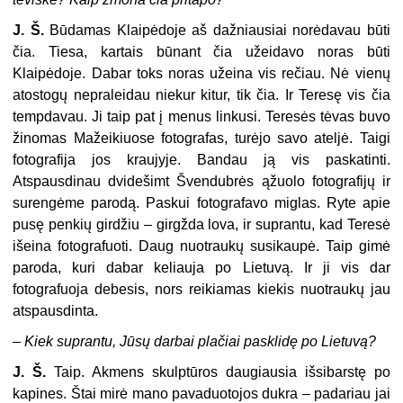
J. Š.
Būdamas Klaipėdoje aš dažniausiai norėdavau būti
čia. Tiesa, kartais būnant čia užeidavo noras būti
Klaipėdoje. Dabar toks noras užeina vis rečiau. Nė vienų
atostogų nepraleidau niekur kitur, tik čia. Ir Teresę vis čia
tempdavau. Ji taip pat į menus linkusi. Teresės tėvas buvo
žinomas Mažeikiuose fotografas, turėjo savo ateljė. Taigi
fotografija jos kraujyje. Bandau ją vis paskatinti.
Atspausdinau dvidešimt Švendubrės ąžuolo fotografijų ir
surengėme parodą. Paskui fotografavo miglas. Ryte apie
pusę penkių girdžiu – girgžda lova, ir suprantu, kad Teresė
išeina fotografuoti. Daug nuotraukų susikaupė. Taip gimė
paroda, kuri dabar keliauja po Lietuvą. Ir ji vis dar
fotografuoja debesis, nors reikiamas kiekis nuotraukų jau
atspausdinta.
–
Kiek suprantu, Jūsų darbai plačiai pasklidę po Lietuvą?
J. Š.
Taip. Akmens skulptūros daugiausia išsibarstę po
kapines. Štai mirė mano pavaduotojos dukra – padariau jai