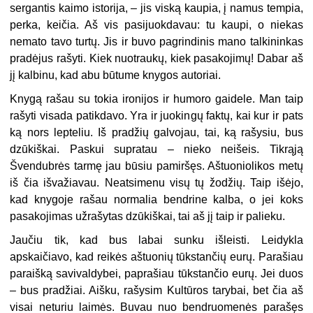
sergantis kaimo istorija, – jis viską kaupia, į namus tempia,
perka, keičia. Aš vis pasijuokdavau: tu kaupi, o niekas
nemato tavo turtų. Jis ir buvo pagrindinis mano talkininkas
pradėjus rašyti. Kiek nuotraukų, kiek pasakojimų! Dabar aš
jį kalbinu, kad abu būtume knygos autoriai.
Knygą rašau su tokia ironijos ir humoro gaidele. Man taip
rašyti visada patikdavo. Yra ir juokingų faktų, kai kur ir pats
ką nors lepteliu. Iš pradžių galvojau, tai, ką rašysiu, bus
dzūkiškai. Paskui supratau – nieko neišeis. Tikrąją
Švendubrės tarmę jau būsiu pamiršęs. Aštuoniolikos metų
iš čia išvažiavau. Neatsimenu visų tų žodžių. Taip išėjo,
kad knygoje rašau normalia bendrine kalba, o jei koks
pasakojimas užrašytas dzūkiškai, tai aš jį taip ir palieku.
Jaučiu tik, kad bus labai sunku išleisti. Leidykla
apskaičiavo, kad reikės aštuonių tūkstančių eurų. Parašiau
paraišką savivaldybei, paprašiau tūkstančio eurų. Jei duos
– bus pradžiai. Aišku, rašysim Kultūros tarybai, bet čia aš
visai neturiu laimės. Buvau nuo bendruomenės parašęs