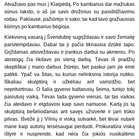
Atvažiavo pas mus į Klaipėdą. Po kambarius dar mažiukas
sūnus laksto, o aš jai savo drožinius su pasididžiavimu
rodau. Paklausė, pažiūrėjo ir sako: tai kad tavo gražiausias
kūrinys po kambarius bėgioja.
Kiekvieną vasarą į Švendubrę sugrįždavau ir savo žemaitę
parsitempdavau. Dabar tai ji pačia tikriausia dzūke tapo.
Grįždamas atsiveždavau ir įrankius darbui su akmeniu. Po
atostogų čia likdavo po vieną darbą. Tėvas iš pradžių
skeptiškai į mano darbus žiūrėjo, bet paskui jam jie ėmė
patikti. Ypač va šitas, su kuriuo nelinksma istorija nutiko.
Iškaliau skulptūrą ir užkėliau ant vamzdžio, bet
nepritvirtinau. O šalia gyveno baltarusių šeima, turėjo tokį
pasiutusį vaiką. Tėvas tada gyveno vienas, tai tas vaikas
čia ateidavo ir elgdavosi kaip savo namuose. Kartą jis tą
skulptūrą bešėliodamas ant savęs užsivertė ir jam trūko
pilvas. Išvežė jį į Vilnių ir viską sutvarkė, bet tėvai nutarė
mane kaip autorių teisėsaugai perduoti. Prokuratūra viską
ištyrė ir nusprendė, kad nėra čia jokios nusikaltimo