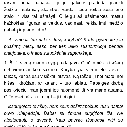
rašant būna panašiai: jeigu galvoje pradeda plaukti
žodžiai, sakiniai, skambėti vardai, tada reikia sėsti prie
stalo ir visa tai užrašyti. O jeigu aš užsimerkęs matau
kažkokias figūras ar veidus, vadinasi, reikia imti medžio
gabalą ir pradėti drožti.
–
Ar žmona turi įtakos Jūsų kūrybai? Kartu gyvenate jau
pusšimtį metų, sako, per tiek laiko susiformuoja bendra
kraujotaka, o ir abu sutuoktiniai supanašėja.
J. Š.
Ji vieną mano knygą redagavo. Ginčijomės iki ašarų
dėl vieno ar kito sakinio. Kūryba yra vienintelė vieta ir
laikas, kur aš esu visiškai laisvas. Ką rašau, ji nei mato, nei
kišasi, drožiant ar kalant – tuo labiau. Pabaigęs darbą
pasikviečiu, man įdomi jos nuomonė. Ji yra mano atrama.
O Teresei nėra kur dingt – ji turi girti.
–
Išsaugojote tėviškę, nors kelis dešimtmečius Jūsų namai
buvo Klaipėdoje. Dabar su žmona sugrįžote čia. Ne
atostogauti, o gyventi. Kaip pavyko išsaugoti ryšį su
tėviške? Kaip žmona čia pritapo?