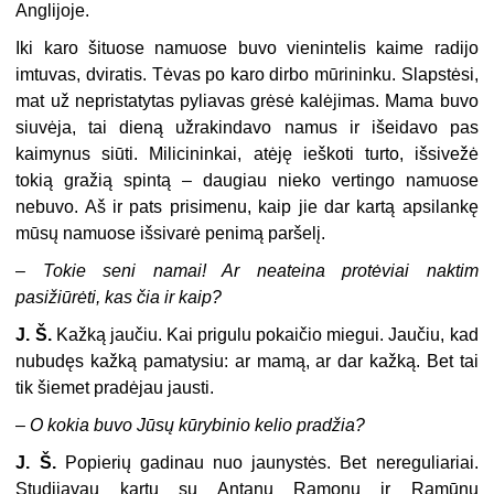
Anglijoje.
Iki karo šituose namuose buvo vienintelis kaime radijo
imtuvas, dviratis. Tėvas po karo dirbo mūrininku. Slapstėsi,
mat už nepristatytas pyliavas grėsė kalėjimas. Mama buvo
siuvėja, tai dieną užrakindavo namus ir išeidavo pas
kaimynus siūti. Milicininkai, atėję ieškoti turto, išsivežė
tokią gražią spintą – daugiau nieko vertingo namuose
nebuvo. Aš ir pats prisimenu, kaip jie dar kartą apsilankę
mūsų namuose išsivarė penimą paršelį.
–
Tokie seni namai! Ar neateina protėviai naktim
pasižiūrėti, kas čia ir kaip?
J. Š.
Kažką jaučiu. Kai prigulu pokaičio miegui. Jaučiu, kad
nubudęs kažką pamatysiu: ar mamą, ar dar kažką. Bet tai
tik šiemet pradėjau jausti.
–
O kokia buvo Jūsų kūrybinio kelio pradžia?
J. Š.
Popierių gadinau nuo jaunystės. Bet nereguliariai.
Studijavau kartu su Antanu Ramonu ir Ramūnu