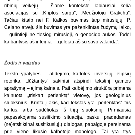
ribinių veikėjų – šiame kontekste labiausiai kelia
asociacijas su „Kriptos sargu“, „Medžiotoju Grakchu“.
Tačiau kitaip nei F. Kafkos buvimas tarp mirusiųjų, P.
Celano atveju šis buvimas yra paženklintas žudymų laiko,
– gulintieji ne tiesiog mirusieji, o genocido aukos. Todėl
kalbantysis aš ir teigia – „gulėjau aš su savo valanda“.
Žodis ir vaizdas
Teksto ypatybės – atidėjimo, kartotės, inversijų, elipsių
retorika, „lūžtantys“ sakiniai atspindi tekstinį gamtos
aprašymą – ėjimą kalnais. Pati kalbėjimo struktūra primena
kalnuotą „triskart perlenktą“ vietovę, jos geologinius
sluoksnius. Krinta į akis, kad tekstas yra „perlenktas“ tris
kartus, arba sudėliotas iš trijų sluoksnių.
Pirmiausia
papasakojama susitikimo situacija, paskui pradedamas
(ne)atsitiktinai susitikusiųjų dialogas, pabaigoje pereinama
prie vieno likusio kalbėtojo monologo. Tai yra trys