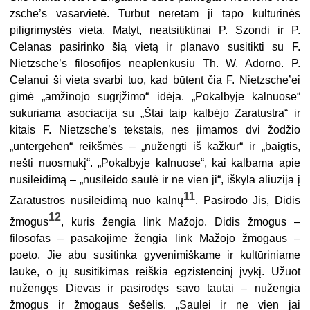
zsche’s vasarvietė. Turbūt neretam ji tapo kultūrinės
piligrimystės vieta. Matyt, neatsitiktinai P. Szondi ir P.
Celanas pasirinko šią vietą ir planavo susitikti su F.
Nietzsche’s filosofijos neaplenkusiu Th. W. Adorno. P.
Celanui ši vieta svarbi tuo, kad būtent čia F. Nietzsche’ei
gimė „amžinojo sugrįžimo“ idėja. „Pokalbyje kalnuose“
sukuriama asociacija su „Štai taip kalbėjo Zaratustra“
ir
kitais F. Nietzsche’s tekstais, nes įimamos dvi žodžio
„untergehen“ reikšmės – „nužengti iš kažkur“ ir „baigtis,
nešti nuosmukį“. „Pokalbyje kalnuose“, kai kalbama apie
nusileidimą – „nusileido saulė ir ne vien ji“, iškyla aliuzija į
11
Zaratustros nusileidimą nuo kalnų
. Pasirodo Jis, Didis
12
žmogus
, kuris žengia link Mažojo. Didis žmogus –
filosofas – pasakojime žengia link Mažojo žmogaus –
poeto. Jie abu susitinka gyvenimiškame ir kultūriniame
lauke, o jų susitikimas reiškia egzistencinį įvykį. Užuot
nužengęs Dievas ir pasirodęs savo tautai – nužengia
žmogus ir žmogaus šešėlis. „Saulei ir ne vien jai