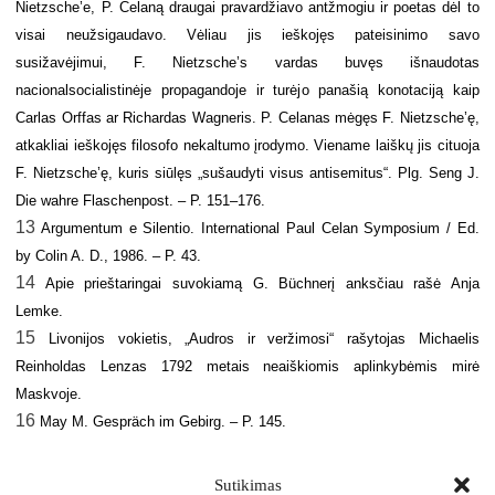
Nietzsche’e, P. Celaną draugai pravardžiavo antžmogiu ir poetas dėl to
visai neužsigaudavo. Vėliau jis ieškojęs pateisinimo savo
susižavėjimui, F. Nietzsche’s vardas buvęs išnaudotas
nacionalsocialistinėje propagandoje ir turėjo panašią konotaciją kaip
Carlas Orffas ar Richardas Wagneris. P. Celanas mėgęs F. Nietzsche’ę,
atkakliai ieškojęs filosofo nekaltumo įrodymo. Viename laiškų jis cituoja
F. Nietzsche’ę, kuris siūlęs „sušaudyti visus antisemitus“. Plg. Seng J.
Die wahre Flaschenpost. – P. 151–176.
13
Argumentum e Silentio. International Paul Celan Symposium / Ed.
by Colin A. D., 1986. – P. 43.
14
Apie prieštaringai suvokiamą G. Büchnerį anksčiau rašė Anja
Lemke.
15
Livonijos vokietis, „Audros ir veržimosi“ rašytojas Michaelis
Reinholdas Lenzas 1792 metais neaiškiomis aplinkybėmis mirė
Maskvoje.
16
May M. Gespräch im Gebirg. – P. 145.
Sutikimas