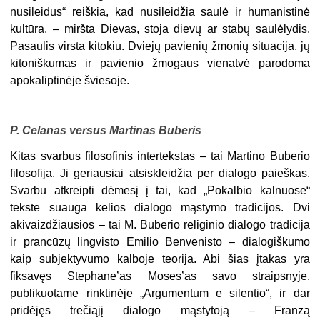
nusileidus“ reiškia, kad nusileidžia saulė ir humanistinė
kultūra, – miršta Dievas, stoja dievų ar stabų saulėlydis.
Pasaulis virsta kitokiu. Dviejų pavienių žmonių situacija, jų
kitoniškumas ir pavienio žmogaus vienatvė parodoma
apokaliptinėje šviesoje.
P. Celanas versus Martinas Buberis
Kitas svarbus filosofinis intertekstas – tai Martino Buberio
filosofija. Ji geriausiai atsiskleidžia per dialogo paieškas.
Svarbu atkreipti dėmesį į tai, kad „Pokalbio kalnuose“
tekste suauga kelios dialogo mąstymo tradicijos. Dvi
akivaizdžiausios – tai M. Buberio religinio dialogo tradicija
ir prancūzų lingvisto Emilio Benvenisto – dialogiškumo
kaip subjektyvumo kalboje teorija. Abi šias įtakas yra
fiksavęs Stephane’as Moses’as
savo straipsnyje,
publikuotame rinktinėje „Argumentum e silentio“, ir dar
pridėjęs trečiąjį dialogo mąstytoją – Franzą