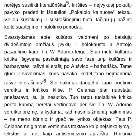
5
norėjęs susitikti literatūriškai
. Ir išties – neįvykusį pokalbį
pavyko pradėti ir išrutulioti „Pokalbio kalnuose“ tekstu.
Vėliau susitikimų ir susirašinėjimų būta, tačiau jų pažintį
keitė suartėjimo ir nutolimo periodai.
Svarstydamas apie kultūros vaidmenį po baisiųjų
dvidešimtojo amžiaus įvykių – holokausto ir Antrojo
pasaulinio karo, Th. W. Adorno teigė: „Šiuo metu kultūros
kritika išgyvena paskutiniąją savo fazę tarp kultūros ir
barbarystės: rašyti eilėraštį po Aušvico – barbariška. Tame
glūdi ir suvokimas, kuris pasako, kodėl tapo neįmanoma
6
rašyti eilėraščius“
. Šie sakiniai daugeliui tapo poetiniu
verdiktu ir kritikos kliše. P. Celanas šiai nuostatai
prieštaravo, su ja nesutiko. Tuo tarpu tuolaikinė kritika
poeto kūrybą neretai vertindavo per šio Th. W. Adorno
verdikto prizmę, laikydama, kad masinis žmonių naikinimas
– ne meno kūrinio ir ypač ne lyrikos objektas. Pats P.
Celanas neigiamus vertinimus traktavo kaip neįsiskaitymą į
tekstus ar net kaip antisemitizmo apraišką. Rinkinio