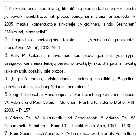
1
Be keleto eseistikos tekstų, literatūrinių premijų kalbų, prozos tekstų
jis beveik nepublikavo. Kiti prozos bandymai ir aforizmai pasirodė tik
2005 metais komentuotoje rinktinėje „Mikrolithen, sinds Steinchen“
(„Mikrolitai, akmenėliai“).
2
Pagrindinis poetologinis tekstas – „Meridianas“ publikuotas
mėnraštyje „Metai“, 2013, Nr. 1.
3
Pats P. Celanas, manydamas kad proza gali būti įvairialypė,
užsigavo, kai vienas leidėjų pavadino tekstą lyrišku. Jis pats šį tekstą
laikė svarbiu posūkiu prie prozos.
4
„Ir prieš metus, prisimindamas praleistą susitikimą Engadine,
parašiau istoriją, leidusią žydui eiti per kalnus.“
5
Seng J. Die wahre Flaschenpost // Zur Beziehung zwischen Theodor
W. Adorno und Paul Celan. – München: Frankfurter Adorno-Blätter VIII,
2003. – P. 157.
6
Adorno Th. W. Kulturkritik und Gesellschaft // Adorno Th. W.
Gesammelte Schriften. – Band 10. – Frankfurt am Main, 1951. – P. 30.
7
„Kein Gedicht nach Auschwitz (Adorno): was wird hier als Vorstellung