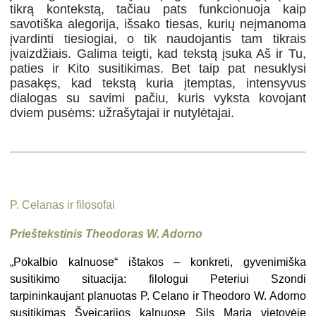
tikrą kontekstą, tačiau pats funkcionuoja kaip
savotiška alegorija, išsako tiesas, kurių neįmanoma
įvardinti tiesiogiai, o tik naudojantis tam tikrais
įvaizdžiais. Galima teigti, kad tekstą įsuka Aš ir Tu,
paties ir Kito susitikimas. Bet taip pat nesuklysi
pasakęs, kad tekstą kuria įtemptas, intensyvus
dialogas su savimi pačiu, kuris vyksta kovojant
dviem pusėms: užrašytajai ir nutylėtajai.
P. Celanas ir filosofai
Prieštekstinis Theodoras W. Adorno
„
Pokalbio kalnuose“
ištakos – konkreti, gyvenimiška
susitikimo situacija: filologui Peteriui Szondi
tarpininkaujant planuotas P. Celano ir Theodoro W. Adorno
susitikimas Šveicarijos kalnuose Sils Maria vietovėje