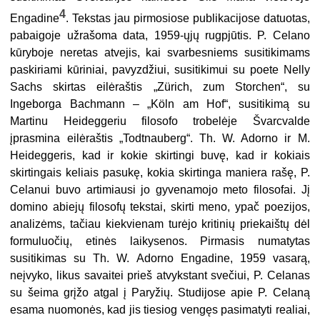
4
Engadine
. Tekstas jau pirmosiose publikacijose datuotas,
pabaigoje užrašoma data, 1959-ųjų rugpjūtis. P. Celano
kūryboje neretas atvejis, kai svarbesniems susitikimams
paskiriami kūriniai, pavyzdžiui, susitikimui su poete Nelly
Sachs skirtas eilėraštis „Zürich, zum Storchen“, su
Ingeborga Bachmann – „Köln am Hof“,
susitikimą su
Martinu Heideggeriu filosofo trobelėje Švarcvalde
įprasmina eilėraštis „Todtnauberg“. Th. W. Adorno ir M.
Heideggeris, kad ir kokie skirtingi buvę, kad ir kokiais
skirtingais keliais pasukę, kokia skirtinga maniera rašę, P.
Celanui buvo artimiausi jo gyvenamojo meto filosofai. Jį
domino abiejų filosofų tekstai, skirti meno, ypač poezijos,
analizėms, tačiau kiekvienam turėjo kritinių priekaištų dėl
formuluočių, etinės laikysenos. Pirmasis numatytas
susitikimas su Th. W. Adorno Engadine, 1959 vasarą,
neįvyko, likus savaitei prieš atvykstant svečiui, P. Celanas
su šeima grįžo atgal į Paryžių. Studijose apie P. Celaną
esama nuomonės, kad jis tiesiog vengęs pasimatyti realiai,