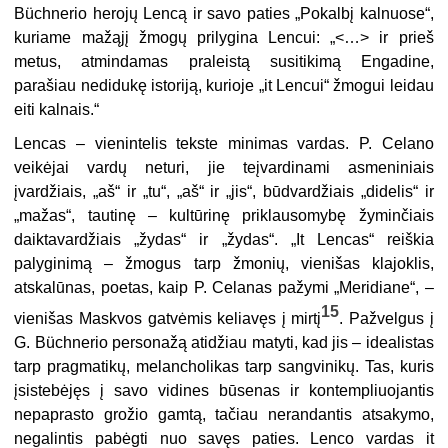
Büchnerio herojų Lencą ir savo paties „Pokalbį kalnuose“,
kuriame mažąjį žmogų prilygina Lencui: „<…> ir prieš
metus, atmindamas praleistą susitikimą Engadine,
parašiau nedidukę istoriją, kurioje „it Lencui“ žmogui leidau
eiti kalnais.“
Lencas – vienintelis tekste minimas vardas. P. Celano
veikėjai vardų neturi, jie teįvardinami asmeniniais
įvardžiais, „aš“ ir „tu“, „aš“ ir „jis“, būdvardžiais „didelis“ ir
„mažas“, tautinę – kultūrinę priklausomybę žyminčiais
daiktavardžiais „žydas“ ir „žydas“. „It Lencas“ reiškia
palyginimą – žmogus tarp žmonių, vienišas klajoklis,
atskalūnas, poetas, kaip P. Celanas pažymi „Meridiane“, –
15
vienišas Maskvos gatvėmis keliavęs į mirtį
. Pažvelgus į
G. Büchnerio personažą atidžiau matyti, kad jis – idealistas
tarp pragmatikų, melancholikas tarp sangvinikų. Tas, kuris
įsistebėjęs į savo vidines būsenas ir kontempliuojantis
nepaprasto grožio gamtą, tačiau nerandantis atsakymo,
negalintis pabėgti nuo savęs paties. Lenco vardas it