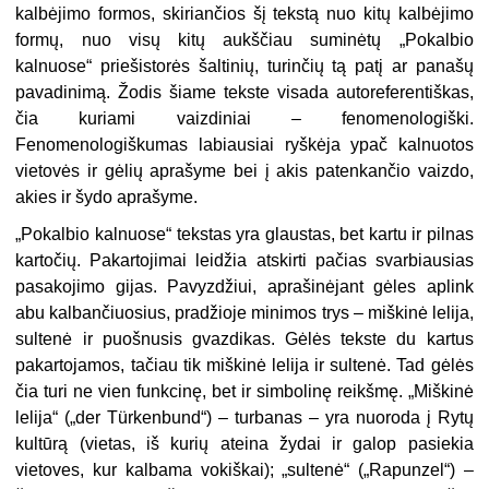
kalbėjimo formos, skiriančios šį tekstą nuo kitų kalbėjimo
formų, nuo visų kitų aukščiau suminėtų „Pokalbio
kalnuose“ priešistorės šaltinių, turinčių tą patį ar panašų
pavadinimą. Žodis šiame tekste visada autoreferentiškas,
čia kuriami vaizdiniai – fenomenologiški.
Fenomenologiškumas labiausiai ryškėja ypač kalnuotos
vietovės ir gėlių aprašyme bei į akis patenkančio vaizdo,
akies ir šydo aprašyme.
„
Pokalbio kalnuose“
tekstas yra glaustas, bet kartu ir pilnas
kartočių. Pakartojimai leidžia atskirti pačias svarbiausias
pasakojimo gijas. Pavyzdžiui, aprašinėjant gėles aplink
abu kalbančiuosius, pradžioje minimos trys – miškinė lelija,
sultenė ir puošnusis gvazdikas. Gėlės tekste du kartus
pakartojamos, tačiau tik miškinė lelija ir sultenė. Tad gėlės
čia turi ne vien funkcinę, bet ir simbolinę reikšmę. „Miškinė
lelija“ („der Türkenbund“) – turbanas – yra nuoroda į Rytų
kultūrą (vietas, iš kurių ateina žydai ir galop pasiekia
vietoves, kur kalbama vokiškai); „sultenė“ („Rapunzel“) –