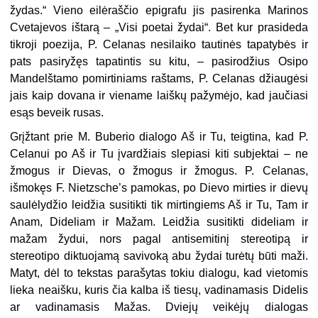
žydas.“ Vieno eilėraščio epigrafu jis pasirenka Marinos
Cvetajevos ištarą – „Visi poetai žydai“. Bet kur prasideda
tikroji poezija, P. Celanas nesilaiko tautinės tapatybės ir
pats pasiryžęs tapatintis su kitu, – pasirodžius Osipo
Mandelštamo pomirtiniams raštams, P. Celanas džiaugėsi
jais kaip dovana ir viename laiškų pažymėjo, kad jaučiasi
esąs beveik rusas.
Grįžtant prie M. Buberio dialogo Aš ir Tu, teigtina, kad P.
Celanui po Aš ir Tu įvardžiais slepiasi kiti subjektai – ne
žmogus ir Dievas, o žmogus ir žmogus. P. Celanas,
išmokęs F. Nietzsche’s pamokas, po Dievo mirties ir dievų
saulėlydžio leidžia susitikti tik mirtingiems Aš ir Tu, Tam ir
Anam, Dideliam ir Mažam. Leidžia susitikti dideliam ir
mažam žydui, nors pagal antisemitinį stereotipą ir
stereotipo diktuojamą savivoką abu žydai turėtų būti maži.
Matyt, dėl to tekstas parašytas tokiu dialogu, kad vietomis
lieka neaišku, kuris čia kalba iš tiesų, vadinamasis Didelis
ar vadinamasis Mažas. Dviejų veikėjų dialogas