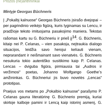
Prozos (ne)antrininkai
Mintyje Georgas Büchneris
Į „Pokalbį kalnuose“ Georgas Büchneris įsirašo dvejopai –
per pagrindinio veikėjo figūrą, kuris lyginamas su Lencu, ir
pradžioje teksto imituojama pasakojimo maniera. Tekstas
14
rašomas kartu su G. Büchneriu ir prieš jį
. G. Büchneris,
kitaip nei P. Celanas, – vien pasakoja, neįtraukia dialogo
situacijos, leidžia savo herojui keliauti vienam,
neprarandant ir neišmainant savo vienatvės. G. Büchneris
nesukuria tokio autentiško susitikimo kaip P. Celanas.
Lencas – dviguba figūra, pirmiausia tai „Audros ir
veržimosi“ poetas, Johanno Wolfgango Goethe’s
amžininkas. G. Büchneriui jis buvo novelės „Lencas“
prototipas.
Praėjus vos metams po „Pokalbio kalnuose“ parašymo P.
Celanas gauna literatūrinę G. Büchnerio premiją, kuriai
skirtoje kalboje pamini ir Lencą kaip istorinį asmenį, G.