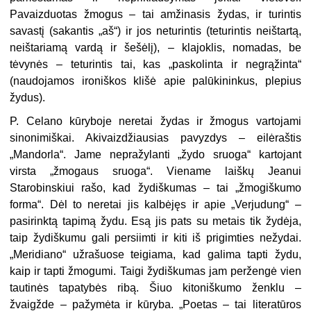
Pavaizduotas žmogus – tai amžinasis žydas, ir turintis
savastį (sakantis „aš“) ir jos neturintis (teturintis neištartą,
neištariamą vardą ir šešėlį), – klajoklis, nomadas, be
tėvynės – teturintis tai, kas „paskolinta ir negrąžinta“
(naudojamos ironiškos klišė apie palūkininkus, plepius
žydus).
P. Celano kūryboje neretai žydas ir žmogus vartojami
sinonimiškai. Akivaizdžiausias pavyzdys – eilėraštis
„Mandorla“. Jame nepražylanti „žydo sruoga“ kartojant
virsta „žmogaus sruoga“. Viename laiškų Jeanui
Starobinskiui rašo, kad žydiškumas – tai „žmogiškumo
forma“. Dėl to neretai jis kalbėjęs ir apie „Verjudung“ –
pasirinktą tapimą žydu. Esą jis pats su metais tik žydėja,
taip žydiškumu gali persiimti ir kiti iš prigimties nežydai.
„Meridiano“ užrašuose teigiama, kad galima tapti žydu,
kaip ir tapti žmogumi. Taigi žydiškumas jam peržengė vien
tautinės tapatybės ribą. Šiuo kitoniškumo ženklu –
žvaigžde – pažymėta ir kūryba. „Poetas – tai literatūros