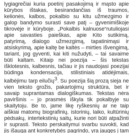
lygiagrečiai kuria poetinį pasakojimą ir mąsto apie
kūrybos ištakas, besirandančias iš traumos,
kelionės, kalbos, pokalbio su kitu užmezgimo ir
galop bandymo surasti save patį – gyvenimiškoje
tikrovėje ir kūryboje. „Pokalbis kalnuose“
rutuliojasi
apie savasties paieškas, apie Kito sutikimą,
patyrimą, dialogo užmezgimą, tapatinimąsi ir
atsiskyrimą, apie kaltę be kaltės – mirties išvengimą,
tariant, jog gyventi, kai kiti nužudyti, – tai savaime
būti kaltam. Kitaip nei poezija – šis tekstas
išklotesnis, kalbesnis, tačiau ir jis naudojasi poezijai
būdinga kondensacija, stilistiniais atidėjimais,
3
kalbėjimu tarp eilučių
. Su poezija šią prozą sieja ne
vien teksto grožis, pakartojimų struktūra, bet ir
savaip suprantamas dialogiškumas. Tekstas nėra
paviršinis – jo prasmės iškyla tik pokalbyje su
skaitytoju. Be to, jame likę ryškesnių ar ne taip
aiškiai matomų biografinių, istorinių, laiko, kultūrinių
pėdsakų, intertekstinių saitų, kurie nori būti atpažinti
ir suprasti. Teksto perskaitymui svarbu suvokti, kad
jis išauga ant konkretybės pagrindo, yra įaugęs į tam