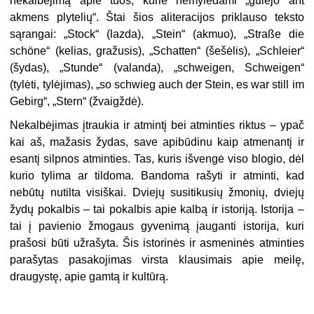
nekalbėjimą apie tuos, kurie nemylėdami „gulėjo ant
akmens plytelių“. Štai šios aliteracijos priklauso teksto
sąrangai: „Stock“ (lazda), „Stein“ (akmuo), „Straße die
schöne“ (kelias, gražusis), „Schatten“ (šešėlis), „Schleier“
(šydas), „Stunde“ (valanda), „schweigen, Schweigen“
(tylėti, tylėjimas), „so schwieg auch der Stein, es war still im
Gebirg“, „Stern“ (žvaigždė).
Nekalbėjimas įtraukia ir atmintį bei atminties riktus – ypač
kai aš, mažasis žydas, save apibūdinu kaip atmenantį ir
esantį silpnos atminties. Tas, kuris išvengė viso blogio, dėl
kurio tylima ar tildoma. Bandoma rašyti ir atminti, kad
nebūtų nutilta visiškai. Dviejų susitikusių žmonių, dviejų
žydų pokalbis – tai pokalbis apie kalbą ir istoriją. Istorija –
tai į pavienio žmogaus gyvenimą įauganti istorija, kuri
prašosi būti užrašyta. Šis istorinės ir asmeninės atminties
parašytas pasakojimas virsta klausimais apie meilę,
draugystę, apie gamtą ir kultūrą.