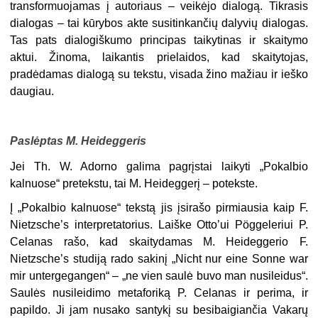
transformuojamas į autoriaus – veikėjo dialogą. Tikrasis
dialogas – tai kūrybos akte susitinkančių dalyvių dialogas.
Tas pats dialogiškumo principas taikytinas ir skaitymo
aktui. Žinoma, laikantis prielaidos, kad skaitytojas,
pradėdamas dialogą su tekstu, visada žino mažiau ir ieško
daugiau.
Paslėptas M. Heideggeris
Jei Th. W. Adorno galima pagrįstai laikyti „Pokalbio
kalnuose“
pretekstu, tai M. Heideggerį – potekste.
Į „Pokalbio kalnuose“ tekstą jis įsirašo pirmiausia kaip F.
Nietzsche’s interpretatorius. Laiške Otto’ui Pöggeleriui P.
Celanas rašo, kad skaitydamas M. Heideggerio F.
Nietzsche’s studiją rado sakinį „Nicht nur eine Sonne war
mir untergegangen“ – „ne vien saulė buvo man nusileidus“.
Saulės nusileidimo metaforiką P. Celanas ir perima, ir
papildo. Ji jam nusako santykį su besibaigiančia Vakarų