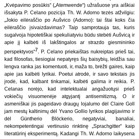
„Kvėpavimo posūkis“ („Atemwende“)
užrašuose yra aiškiai
išsakyta P. Celano pozicija Th. W. Adorno tezės atžvilgiu:
„Jokio eilėraščio po Aušvico (Adorno): tai štai koks čia
eilėraščio įsivaizdavimas? Taip samprotauja tas, kuris
sugalvoja hipotetiškai spekuliatyviu būdu stebėti Aušvicą ir
apie jį kalbėti iš lakštingalos ar strazdo giesmininko
7
perspektyvos“
. P. Celano priekaištas nukreiptas prieš tai,
kad filosofas, tiesiogiai nepatyręs šių baisybių, leidžia sau
lengva ranka jas komentuoti, ir, maža to, brėžti gaires, kaip
apie jas kalbėti lyrikai. Poetui atrodė, ir savo tekstais jis
įrodė, kad, kalbant tinkamai, kalbėti galima ir reikia. P.
Celanas norėjo, kad intelektualai angažuotųsi prieš
vokiečių visuomenėje atgyjantį antisemitizmą. O ir
asmeniškai jis pageidavo draugų lojalumo dėl Claire Goll
jam mestų kaltinimų dėl Yvano Gollio lyrikos plagijavimo ir
dėl Güntherio Blöckerio, negatyviai, banaliai,
nekompetentingai vertinusio rinktinę
„Sprachgitter“ kaip
literatūrinį eksperimentą. Kadangi Th. W. Adorno laikysena