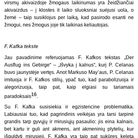
virsmų akivaizdoje žmogaus laikinumas yra žeidžiančiai
akivaizdus – į klostes it laiko sluoksniai suėjusi uola, o
žemė – taip susiklojus per laiką, kad pasirodo esanti ne
žmogui, nes žmogus joje tik laikinas keliautojas.
F. Kafka tekste
Jau pavadinime referuojamas F. Kafkos tekstas „Der
Ausflug ins Gebirge“ – „Išvyka į kalnus“, kurį P. Celanas
buvo jaunystėje vertęs. Anot Markuso May’aus, P. Celanas
imituoja ir F. Kafkos stilių, ypač tuo, kad parabolizuoja ir
alegorizuoja, taip pat, kaip elgiasi su tariamais
16
paradoksais
.
Su F. Kafka susisiekia ir egzistencine problematika.
Labiausiai tuo, kad pagrindinis veikėjas yra tarsi tarpinė
grandis tarp gyvųjų ir mirusiųjų pasaulio: jis eina kalnais,
bet kartu ir guli ant akmens, ant akmeninių plytelių, kur
išguldyti mirusieji. F. Kafka yra taip pat sukūręs keletą