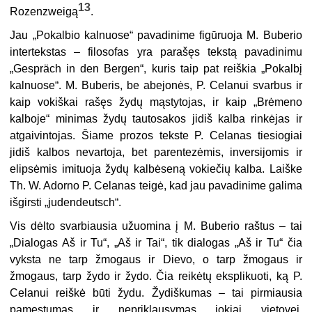
13
Rozenzweigą
.
Jau „Pokalbio kalnuose“
pavadinime figūruoja M. Buberio
intertekstas – filosofas yra parašęs tekstą pavadinimu
„Gespräch in den Bergen“,
kuris taip pat reiškia „Pokalbį
kalnuose“. M. Buberis, be abejonės, P. Celanui svarbus ir
kaip vokiškai rašęs
žydų mąstytojas, ir kaip „Brėmeno
kalboje“ minimas žydų tautosakos jidiš kalba rinkėjas ir
atgaivintojas. Šiame prozos tekste P. Celanas tiesiogiai
jidiš kalbos nevartoja, bet parentezėmis, inversijomis ir
elipsėmis imituoja žydų kalbėseną vokiečių kalba. Laiške
Th. W. Adorno P. Celanas teigė, kad jau pavadinime galima
išgirsti „judendeutsch“.
Vis dėlto svarbiausia užuomina į M. Buberio raštus – tai
„Dialogas Aš ir Tu“, „Aš ir Tai“, tik dialogas „Aš ir Tu“ čia
vyksta ne tarp žmogaus ir Dievo, o tarp žmogaus ir
žmogaus, tarp žydo ir žydo. Čia reikėtų eksplikuoti, ką P.
Celanui reiškė būti žydu. Žydiškumas – tai pirmiausia
pamestumas ir nepriklausymas jokiai vietovei.