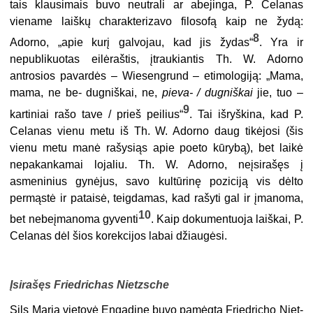
tais klausimais buvo neutrali ar abejinga, P. Celanas
viename laiškų charakterizavo filosofą kaip ne žydą:
8
Adorno, „apie kurį galvojau, kad jis žydas“
. Yra ir
nepublikuotas eilėraštis, įtraukiantis Th. W. Adorno
antrosios pavardės – Wiesengrund – etimologiją: „Mama,
mama, ne be- dugniškai, ne,
pieva- / dugniškai
jie, tuo –
9
kartiniai rašo tave / prieš peilius“
. Tai išryškina, kad P.
Celanas vienu metu iš Th. W. Adorno daug tikėjosi (šis
vienu metu manė rašysiąs apie poeto kūrybą), bet laikė
nepakankamai lojaliu. Th. W. Adorno, neįsirašęs į
asmeninius gynėjus, savo kultūrinę poziciją vis dėlto
permąstė ir pataisė, teigdamas, kad rašyti gal ir įmanoma,
10
bet nebeįmanoma gyventi
. Kaip dokumentuoja laiškai, P.
Celanas dėl šios korekcijos labai džiaugėsi.
Įsirašęs Friedrichas Nietzsche
Sils Maria vietovė Engadine buvo pamėgta Friedricho Niet-