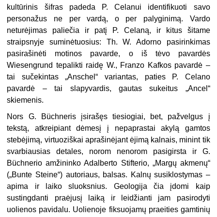
kultūrinis šifras padeda P. Celanui identifikuoti savo
personažus ne per vardą, o per palyginimą. Vardo
neturėjimas paliečia ir patį P. Celaną, ir kitus šitame
straipsnyje suminėtuosius: Th. W. Adorno pasirinkimas
pasirašinėti motinos pavarde, o iš tėvo pavardės
Wiesengrund tepalikti raidę W., Franzo Kafkos pavardė –
tai sučekintas „Anschel“ variantas, paties P. Celano
pavardė – tai slapyvardis, gautas sukeitus „Ancel“
skiemenis.
Nors G. Büchneris įsirašęs tiesiogiai, bet, pažvelgus į
tekstą, atkreipiant dėmesį į nepaprastai akylą gamtos
stebėjimą, virtuoziškai aprašinėjant ėjimą kalnais, minint tik
svarbiausias detales, norom nenorom pasigirsta ir G.
Büchnerio amžininko Adalberto Stifterio, „Margų akmenų“
(„Bunte Steine“)
autoriaus, balsas. Kalnų susiklostymas –
apima ir laiko sluoksnius. Geologija čia įdomi kaip
sustingdanti praėjusį laiką ir leidžianti jam pasirodyti
uolienos pavidalu. Uolienoje fiksuojamų praeities gamtinių