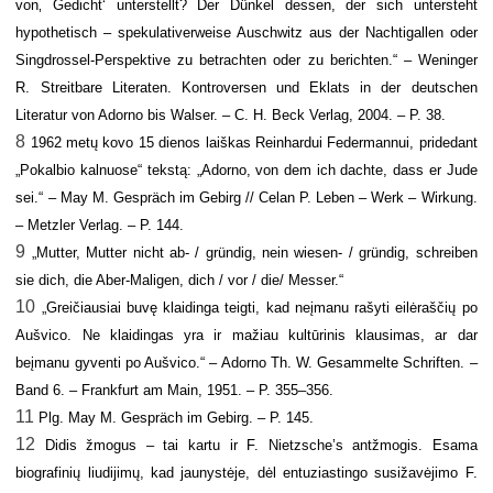
von‚ Gedicht‘ unterstellt? Der Dünkel dessen, der sich untersteht
hypothetisch
–
spekulativerweise Auschwitz aus der Nachtigallen oder
Singdrossel-Perspektive zu betrachten oder zu berichten.“
–
Weninger
R.
Streitbare Literaten. Kontroversen und Eklats in der deutschen
Literatur von Adorno bis Walser. – C. H. Beck Verlag, 2004. – P. 38.
8
1962 metų kovo 15 dienos laiškas Reinhardui Federmannui, pridedant
„Pokalbio kalnuose“
tekstą: „Adorno, von dem ich dachte, dass er Jude
sei.“ – May M. Gespräch im Gebirg // Celan P. Leben – Werk – Wirkung.
– Metzler Verlag. – P. 144.
9
„Mutter, Mutter nicht ab- / gründig, nein wiesen- / gründig, schreiben
sie dich, die Aber-Maligen, dich / vor / die/ Messer.“
10
„Greičiausiai buvę klaidinga teigti, kad neįmanu rašyti eilėraščių po
Aušvico. Ne klaidingas yra ir mažiau kultūrinis klausimas, ar dar
beįmanu gyventi po Aušvico.“ – Adorno Th. W. Gesammelte Schriften. –
Band 6. – Frankfurt am Main, 1951. – P. 355–356.
11
Plg. May M. Gespräch im Gebirg. – P. 145.
12
Didis žmogus – tai kartu ir F. Nietzsche’s antžmogis. Esama
biografinių liudijimų, kad jaunystėje, dėl entuziastingo susižavėjimo F.