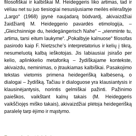
filosofiškai ir kalbiškai M. Heideggeris liko artimas, tad ir
vėliau net su juo tiesiogiai nesusijusiame meilės eilėraštyje
„Largo“ (1968) įpynė naujadarą būdvardį, akivaizdžiai
žaidžiantį M. Heideggerio pavardės etimologija, –
„Gleichsinnige du, heidegängerisch Nahe“ – „vienminte tu,
artima, tarsi eitum laukyme“. „Pokalbyje kalnuose“ filosofas
pasirodo kaip F. Nietzsche’s interpretatorius ir kelių į tikrą,
nesumeluotą kalbą ieškotojas. Jis labiausiai įsirašo per
kelio, aplinkkelio metaforiką – žydiškajame kontekste,
akivaizdu, neminimas, o įtraukiamas kalbiškai. Pasakojimo
tekstas vietomis primena heidegerišką kalbėseną, o
dialogai – žydišką. Tačiau ir dialoguose yra klausiantysis ir
klausinėjantysis, norintis gelmiškai pažinti. Pažinimo
paieškos, vaikštant kalnų takais (M. Heideggeris
vaikščiojęs miško takais), akivaizdžiai plėtoja heidegerišką
paralelę tarp ėjimo ir mąstymo.