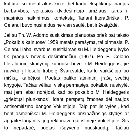
kultūra, su metafizikos krize, bet kartu eksplikuoja naujos
barbarybės, veikusios dvidešimtojo amžiaus karus ir
masinius naikinimus, kontekstą. Tariant literatūriškai, P.
Celanui buvo nusileidus ne vien saulė, bet ir žvaigždė.
Jei su Th. W. Adorno susitikimas planuotas prieš pat teksto
„Pokalbis kalnuose“ 1959 metais parašymą, tai pirmasis, P.
Celanui labai svarbus, susitikimas su M. Heideggeriu įvyko
tik praėjus beveik dešimtmečiui (1967). Po P. Celano
literatūrinių skaitymų, kuriuose buvo ir M. Heideggeris, jie
nuvyko į filosofo trobelę Švarcvalde, kartu vaikščiojo po
mišką, kalbėjosi. Poetas paliko atmintinį įrašą svečių
knygoje. Tačiau vėliau, viską permąstęs, pokalbiu nusivylė,
mat jam labai norėjosi, kad po pokalbio M. Heideggeris
„griebtųsi plunksnos“, idant perspėtų žmones dėl naujos
antisemitizmo bangos Vokietijoje. Taip pat jis vylėsi, kad
bent asmeniškai M. Heideggeris prisipažinsiąs klydęs ar
apgailestaujantis, jog rektoriavo nacistinėje Vokietijoje. Šis
to nepadarė, poetas išgyveno nuoskaudą. Tačiau