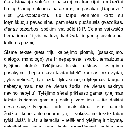
čia atstovauja vokiškojo pasakojimo tradicijai, konkrečiai
brolių Grimų rinktoms pasakoms, ir pasakai „Rapunzel“
(liet. „Auksaplaukė“). Tuo tarpu vienintelį kartą su
lotyniškuoju pavadinimu paminėtas puošnusis gvazdikas,
dianus superbus
, spėkim, yra gėlė iš P. Celano vaikystės
herbariumo. Ji įvietina tezę, kad žydai ir gamtą suvokia per
kultūros prizmę.
Šiame tekste greta trijų kalbėjimo plotmių (pasakojimo,
dialogo, monologo) yra ir nepaprastai svarbi, tematizuota
tylėjimo plotmė. Tylėjimas tekste reiškiasi tiesioginiu
pasakymu: „liepiau savo lazdai tylėti“, kur susitinka žydai,
„tylos nelieka“, „tyli lazda, tyli akmuo, o tylėjimas daugiau
nebetylėjimas, nes nė vienas žodis, nė vienas sakinys
nevirto nebyliu“. Tylėjimo sferai priklauso gamta: tylėjimas
tekste kuriamas gamtinių daiktų įvardijimu – tie daiktai
neša savyje tylėjimą. Todėl neatsitiktinai jiems parinkti
žodžiai, kurie aliteruodami tyli, – vokiškame tekste labai
ryški „ššš“, ir „št“ aliteracija – reiškianti tylėjimą ir tildymą,