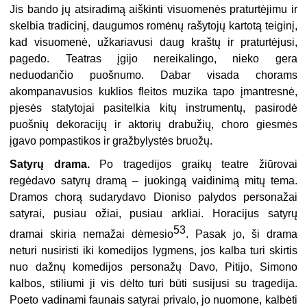
Jis bando jų atsiradimą aiškinti visuomenės praturtėjimu ir
skelbia tradicinį, daugumos romėnų rašytojų kartotą teiginį,
kad visuomenė, užkariavusi daug kraštų ir praturtėjusi,
pagedo. Teatras įgijo nereikalingo, nieko gera
neduodančio puošnumo. Dabar visada chorams
akompanavusios kuklios fleitos muzika tapo įmantresnė,
pjesės statytojai pasitelkia kitų instrumentų, pasirodė
puošnių dekoracijų ir aktorių drabužių, choro giesmės
įgavo pompastikos ir gražbylystės bruožų.
Satyrų drama.
Po tragedijos graikų teatre žiūrovai
regėdavo satyrų dramą – juokingą vaidinimą mitų tema.
Dramos chorą sudarydavo Dioniso palydos personažai
satyrai, pusiau ožiai, pusiau arkliai. Horacijus satyrų
53
dramai skiria nemažai dėmesio
. Pasak jo, ši drama
neturi nusiristi iki komedijos lygmens, jos kalba turi skirtis
nuo dažnų komedijos personažų Davo, Pitijo, Simono
kalbos, stiliumi ji vis dėlto turi būti susijusi su tragedija.
Poeto vadinami faunais satyrai privalo, jo nuomone, kalbėti