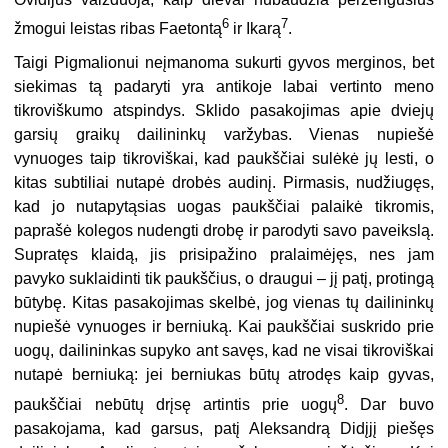
6
7
žmogui leistas ribas Faetontą
ir Ikarą
.
Taigi Pigmalionui neįmanoma sukurti gyvos merginos, bet
siekimas tą padaryti yra antikoje labai vertinto meno
tikroviškumo atspindys. Sklido pasakojimas apie dviejų
garsių graikų dailininkų varžybas. Vienas nupiešė
vynuoges taip tikroviškai, kad paukščiai sulėkė jų lesti, o
kitas subtiliai nutapė drobės audinį. Pirmasis, nudžiugęs,
kad jo nutapytąsias uogas paukščiai palaikė tikromis,
paprašė kolegos nudengti drobę ir parodyti savo paveikslą.
Supratęs klaidą, jis prisipažino pralaimėjęs, nes jam
pavyko suklaidinti tik paukščius, o draugui – jį patį, protingą
būtybę. Kitas pasakojimas skelbė, jog vienas tų dailininkų
nupiešė vynuoges ir berniuką. Kai paukščiai suskrido prie
uogų, dailininkas supyko ant savęs, kad ne visai tikroviškai
nutapė berniuką: jei berniukas būtų atrodęs kaip gyvas,
8
paukščiai nebūtų drįsę artintis prie uogų
. Dar buvo
pasakojama, kad garsus, patį Aleksandrą Didįjį piešęs