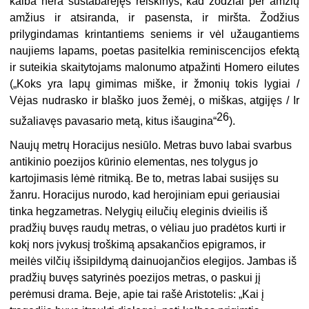
kalba nėra sustabarėjęs reiškinys, kad žodžiai per amžių
amžius ir atsiranda, ir pasensta, ir miršta. Žodžius
prilygindamas krintantiems seniems ir vėl užaugantiems
naujiems lapams, poetas pasitelkia reminiscencijos efektą
ir suteikia skaitytojams malonumo atpažinti Homero eilutes
(„Koks yra lapų gimimas miške, ir žmonių tokis lygiai /
Vėjas nudrasko ir blaško juos žemėj, o miškas, atgijęs / Ir
26
sužaliavęs pavasario metą, kitus išaugina“
).
Naujų metrų Horacijus nesiūlo. Metras buvo labai svarbus
antikinio poezijos kūrinio elementas, nes tolygus jo
kartojimasis lėmė ritmiką. Be to, metras labai susijęs su
žanru. Horacijus nurodo, kad herojiniam epui geriausiai
tinka hegzametras. Nelygių eilučių eleginis dvieilis iš
pradžių buvęs raudų metras, o vėliau juo pradėtos kurti ir
kokį nors įvykusį troškimą apsakančios epigramos, ir
meilės vilčių išsipildymą dainuojančios elegijos. Jambas iš
pradžių buvęs satyrinės poezijos metras, o paskui jį
perėmusi drama. Beje, apie tai rašė Aristotelis: „Kai į