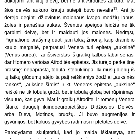
aukojami ant kitų dievų, bet ne ant Afroditės aukuro. Mat
11
šios deivės aukuro krauju sutepti buvo nevalia
. Ant jo
derėjo deginti džiovintus malonaus kvapo medžių lapus,
žoles ir panašias aukas. Šventės apeigos leidžia ne tik
garbinti deivę, bet ir maldauti jos malonės. Nedrąsų
Pigmaliono prašymą duoti jam tokią žmoną, kaip dramblio
kaulo mergaitė, perpratusi Venera turi epitetą „auksinė“
(Venus aurea). Tai išsiverstas iš graikų kalbos labai senas,
dar Homero vartotas Afroditės epitetas. Jis turėjo perkeltinę
prasmę: nepaprasta, tobula, stebuklinga. Iki mūsų dienų iš
tų laikų glūdumų atėjo tą patį reiškiantys žodžiai „auksinės
rankos“, „auksinė širdis“ ir kt. Veneros epitetas „auksinė“
reiškė ne tik tobulą grožį, bet ir tobulą globą bei rūpinimąsi
visu tuo, kas gyva. Mat ir graikų Afroditė, ir romėnų Venera
išlaikė daugelį ikiindoeuropietiškos Didžiosios Deivės,
arba Dievų Motinos, bruožų. Ji buvo augmenijos ir
gyvūnijos, bet kokios gyvybės radimosi ir plėtotės deivė.
Parodydama skulptoriui, kad jo malda išklausyta, ant