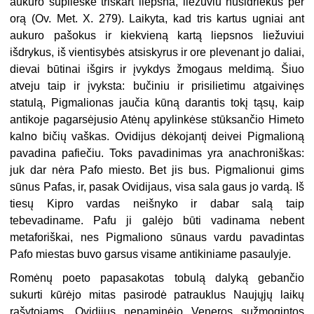
aukuro suplieskė triskart liepsna, liežuviu nusidriekus per
orą (Ov. Met. X. 279). Laikyta, kad tris kartus ugniai ant
aukuro pašokus ir kiekvieną kartą liepsnos liežuviui
išdrykus, iš vientisybės atsiskyrus ir ore plevenant jo daliai,
dievai būtinai išgirs ir įvykdys žmogaus meldimą. Šiuo
atveju taip ir įvyksta: bučiniu ir prisilietimu atgaivinęs
statulą, Pigmalionas jaučia kūną darantis tokį tąsų, kaip
antikoje pagarsėjusio Atėnų apylinkėse stūksančio Himeto
kalno bičių vaškas. Ovidijus dėkojantį deivei Pigmalioną
pavadina pafiečiu. Toks pavadinimas yra anachroniškas:
juk dar nėra Pafo miesto. Bet jis bus. Pigmalionui gims
sūnus Pafas, ir, pasak Ovidijaus, visa sala gaus jo vardą. Iš
tiesų Kipro vardas neišnyko ir dabar salą taip
tebevadiname. Pafu ji galėjo būti vadinama nebent
metaforiškai, nes Pigmaliono sūnaus vardu pavadintas
Pafo miestas buvo garsus visame antikiniame pasaulyje.
Romėnų poeto papasakotas tobulą dalyką gebančio
sukurti kūrėjo mitas pasirodė patrauklus Naujųjų laikų
rašytojams. Ovidijus nepaminėjo Veneros sužmogintos