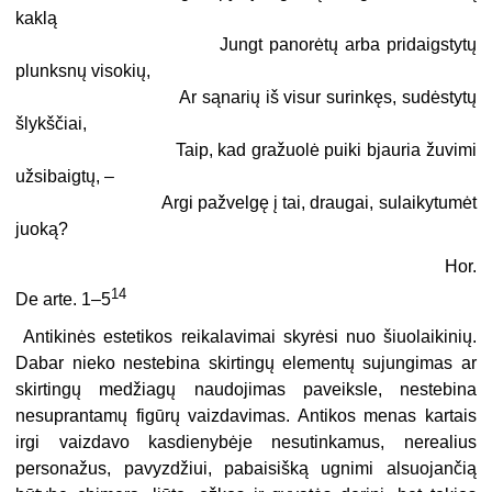
kaklą
Jungt panorėtų arba pridaigstytų
plunksnų visokių,
Ar sąnarių iš visur surinkęs, sudėstytų
šlykščiai,
Taip, kad gražuolė puiki bjauria žuvimi
užsibaigtų, –
Argi pažvelgę į tai, draugai, sulaikytumėt
juoką?
Hor.
14
De arte. 1–5
Antikinės estetikos reikalavimai skyrėsi nuo šiuolaikinių.
Dabar nieko nestebina skirtingų elementų sujungimas ar
skirtingų medžiagų naudojimas paveiksle, nestebina
nesuprantamų figūrų vaizdavimas. Antikos menas kartais
irgi vaizdavo kasdienybėje nesutinkamus, nerealius
personažus, pavyzdžiui, pabaisišką ugnimi alsuojančią