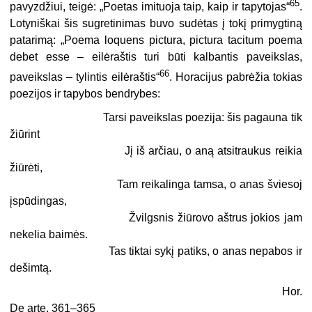
65
pavyzdžiui, teigė: „Poetas imituoja taip, kaip ir tapytojas“
.
Lotyniškai šis sugretinimas buvo sudėtas į tokį primygtiną
patarimą: „Poema loquens pictura, pictura tacitum poema
debet esse – eilėraštis turi būti kalbantis paveikslas,
66
paveikslas – tylintis eilėraštis“
. Horacijus pabrėžia tokias
poezijos ir tapybos bendrybes:
Tarsi paveikslas poezija: šis pagauna tik
žiūrint
Jį iš arčiau, o aną atsitraukus reikia
žiūrėti,
Tam reikalinga tamsa, o anas šviesoj
įspūdingas,
Žvilgsnis žiūrovo aštrus jokios jam
nekelia baimės.
Tas tiktai sykį patiks, o anas nepabos ir
dešimtą.
Hor.
De arte. 361–365