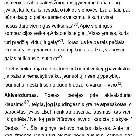
asmeniu: mat to paties žmogaus gyvenime būna daug
įvykių, kurių dalis nesudaro jokios vienovės. Lygiai taip pat
būna daug to paties asmens veiksmų, iš kurių visai
38
nesusidaro vieningas veiksmas“
. Apie vieningos
kompozicijos veikalą Aristotelis teigia: „Visas yra tas, kuris
39
turi pradžią, vidurį ir galą“
. Horacijus kalba tais pačiais
terminais, jis gerai vertina kūrinį, kurio pradžia, vidurys ir
40
galas puikiausiai sutinka
.
Poetas reikalauja nuoseklumo ir kuriant veikėjų paveikslus:
jis pataria nemaišyti vaikų, jaunuolių ir senių ypatybių,
41
jaunuoliui neskirti senio būdo bruožų, o vaikui – vyro
.
Akivaizdumas.
Poetas, perėjęs prie akivaizdumo
42
klausimo
, teigia, jog įspūdingesnis yra ne atpasakotas, o
parodytas įvykis: „Bet menkiau paveikia jausmus, kas vien
tik girdėta / Nei ką pats žiūrovas išvydo, kas čia jo akyse /
43
Dedasi“
. Šis teiginys nebuvo naujas dalykas. Apie tai,
kad žmonės labiau tiki akimis negu ausimis, kalbėjo dar