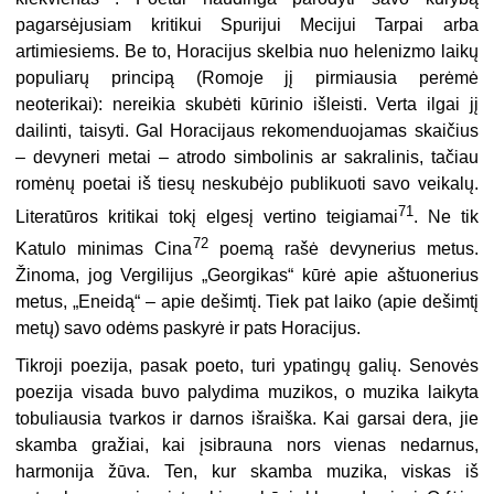
pagarsėjusiam kritikui Spurijui Mecijui Tarpai arba
artimiesiems. Be to, Horacijus skelbia nuo helenizmo laikų
populiarų principą (Romoje jį pirmiausia perėmė
neoterikai): nereikia skubėti kūrinio išleisti. Verta ilgai jį
dailinti, taisyti. Gal Horacijaus rekomenduojamas skaičius
– devyneri metai – atrodo simbolinis ar sakralinis, tačiau
romėnų poetai iš tiesų neskubėjo publikuoti savo veikalų.
71
Literatūros kritikai tokį elgesį vertino teigiamai
. Ne tik
72
Katulo minimas Cina
poemą rašė devynerius metus.
Žinoma, jog Vergilijus „Georgikas“ kūrė apie aštuonerius
metus, „Eneidą“ – apie dešimtį. Tiek pat laiko (apie dešimtį
metų) savo odėms paskyrė ir pats Horacijus.
Tikroji poezija, pasak poeto, turi ypatingų galių. Senovės
poezija visada buvo palydima muzikos, o muzika laikyta
tobuliausia tvarkos ir darnos išraiška. Kai garsai dera, jie
skamba gražiai, kai įsibrauna nors vienas nedarnus,
harmonija žūva. Ten, kur skamba muzika, viskas iš