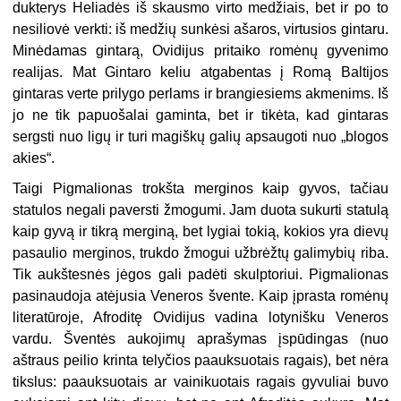
dukterys Heliadės iš skausmo virto medžiais, bet ir po to
nesiliovė verkti: iš medžių sunkėsi ašaros, virtusios gintaru.
Minėdamas gintarą, Ovidijus pritaiko romėnų gyvenimo
realijas. Mat Gintaro keliu atgabentas į Romą Baltijos
gintaras verte prilygo perlams ir brangiesiems akmenims. Iš
jo ne tik papuošalai gaminta, bet ir tikėta, kad gintaras
sergsti nuo ligų ir turi magiškų galių apsaugoti nuo „blogos
akies“.
Taigi Pigmalionas trokšta merginos kaip gyvos, tačiau
statulos negali paversti žmogumi. Jam duota sukurti statulą
kaip gyvą ir tikrą merginą, bet lygiai tokią, kokios yra dievų
pasaulio merginos, trukdo žmogui užbrėžtų galimybių riba.
Tik aukštesnės jėgos gali padėti skulptoriui. Pigmalionas
pasinaudoja atėjusia Veneros švente. Kaip įprasta romėnų
literatūroje, Afroditę Ovidijus vadina lotynišku Veneros
vardu. Šventės aukojimų aprašymas įspūdingas (nuo
aštraus peilio krinta telyčios paauksuotais ragais), bet nėra
tikslus: paauksuotais ar vainikuotais ragais gyvuliai buvo