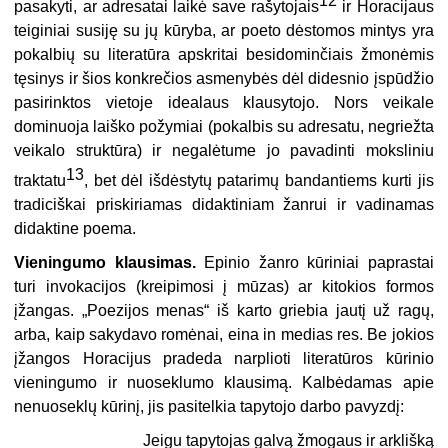
12
pasakyti, ar adresatai laikė save rašytojais
ir Horacijaus
teiginiai susiję su jų kūryba, ar poeto dėstomos mintys yra
pokalbių su literatūra apskritai besidominčiais žmonėmis
tęsinys ir šios konkrečios asmenybės dėl didesnio įspūdžio
pasirinktos vietoje idealaus klausytojo. Nors veikale
dominuoja laiško požymiai (pokalbis su adresatu, negriežta
veikalo struktūra) ir negalėtume jo pavadinti moksliniu
13
traktatu
, bet dėl išdėstytų patarimų bandantiems kurti jis
tradiciškai priskiriamas didaktiniam žanrui ir vadinamas
didaktine poema.
Vieningumo klausimas.
Epinio žanro kūriniai paprastai
turi invokacijos (kreipimosi į mūzas) ar kitokios formos
įžangas. „Poezijos menas“ iš karto griebia jautį už ragų,
arba, kaip sakydavo romėnai, eina in medias res. Be jokios
įžangos Horacijus pradeda narplioti literatūros kūrinio
vieningumo ir nuoseklumo klausimą. Kalbėdamas apie
nenuoseklų kūrinį, jis pasitelkia tapytojo darbo pavyzdį:
Jeigu tapytojas galvą žmogaus ir arklišką