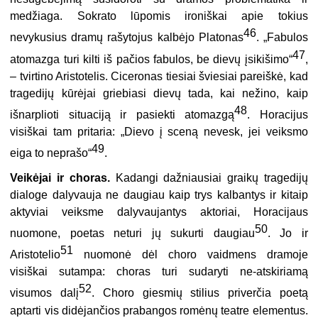
medžiaga. Sokrato lūpomis ironiškai apie tokius
46
nevykusius dramų rašytojus kalbėjo Platonas
. „Fabulos
47
atomazga turi kilti iš pačios fabulos, be dievų įsikišimo“
,
– tvirtino Aristotelis. Ciceronas tiesiai šviesiai pareiškė, kad
tragedijų kūrėjai griebiasi dievų tada, kai nežino, kaip
48
išnarplioti situaciją ir pasiekti atomazgą
. Horacijus
visiškai tam pritaria: „Dievo į sceną nevesk, jei veiksmo
49
eiga to neprašo“
.
Veikėjai ir choras.
Kadangi dažniausiai graikų tragedijų
dialoge dalyvauja ne daugiau kaip trys kalbantys ir kitaip
aktyviai veiksme dalyvaujantys aktoriai, Horacijaus
50
nuomone, poetas neturi jų sukurti daugiau
. Jo ir
51
Aristotelio
nuomonė dėl choro vaidmens dramoje
visiškai sutampa: choras turi sudaryti ne-atskiriamą
52
visumos dalį
. Choro giesmių stilius priverčia poetą
aptarti vis didėjančios prabangos romėnų teatre elementus.