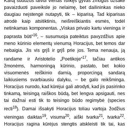
Kartą sudužus laivui vienas išlikęs gyvas žmogus užsakė
pavaizduoti paveiksle jo nelaimę, bet dailininkas nieko
daugiau neįstengė nutapyti, tik – kiparisą. Tad kiparisas
atrodė kaip atsitiktinis, neišreiškiantis esmės, todėl
netinkamas komponentas. „Viskas privalo kartu vieninga ir
16
paprasta būti“
, – susumuoja pateiktus pavyzdžius apie
meno kūrinio elementų vienumą Horacijus, bet temos dar
nebaigia. Jis vis grįš ir grįš prie jos. Tema nenauja, ją
17
randame ir Aristotelio „Poetikoje“
, tačiau antikos
žmonėms, harmoningą kūrinio, pastato, bet kokio
visuomenės reiškinio darnią, proporcingą sandarą
laikiusiems svarbiausiu dalyku, – be galo reikšminga.
Horacijus nurodo, kad kūrėjui gali atrodyti, kad jis pasirinko
tinkamą, teisingą raiškos būdą, bet lengva apsigauti, nes
tai dažnai esti tik to teisingo būdo regimybė (species
18
recti
). Darnai išsakyti Horacijus toliau vartoja žodžius
19
20
21
22
vieningas daiktas
, visuma
, aiški tvarka
, tvarka
.
Horacijus ragina kūrėjus stengtis atskleisti tik tai, kas