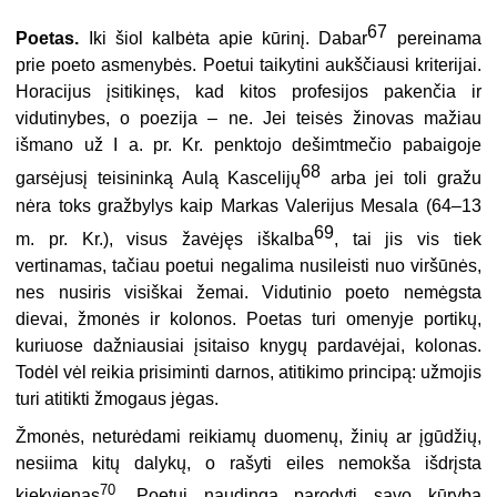
67
Poetas.
Iki šiol kalbėta apie kūrinį. Dabar
pereinama
prie poeto asmenybės. Poetui taikytini aukščiausi kriterijai.
Horacijus įsitikinęs, kad kitos profesijos pakenčia ir
vidutinybes, o poezija – ne. Jei teisės žinovas mažiau
išmano už I a. pr. Kr. penktojo dešimtmečio pabaigoje
68
garsėjusį teisininką Aulą Kascelijų
arba jei toli gražu
nėra toks gražbylys kaip Markas Valerijus Mesala (64–13
69
m. pr. Kr.), visus žavėjęs iškalba
, tai jis vis tiek
vertinamas, tačiau poetui negalima nusileisti nuo viršūnės,
nes nusiris visiškai žemai. Vidutinio poeto nemėgsta
dievai, žmonės ir kolonos. Poetas turi omenyje portikų,
kuriuose dažniausiai įsitaiso knygų pardavėjai, kolonas.
Todėl vėl reikia prisiminti darnos, atitikimo principą: užmojis
turi atitikti žmogaus jėgas.
Žmonės, neturėdami reikiamų duomenų, žinių ar įgūdžių,
nesiima kitų dalykų, o rašyti eiles nemokša išdrįsta
70
kiekvienas
. Poetui naudinga parodyti savo kūrybą