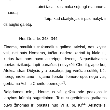
Laimi tasai, kas moka sujungt malonumą
ir naudą
Taip, kad skaitytojas ir pasimokyt, ir
džiaugtis galėtų.
Hor. De arte. 343–344
Žinoma, smulkius trūkumėlius galima atleisti, nes klysta
visi, net pats Homeras, tačiau nedera kartoti tų klaidų, į
kurias kas nors buvo atkreipęs dėmesį. Nepasitaisantis
poetas rizikuoja tapti panašus į nevykėlį Cherilą, apie kurį
Aleksandras Didysis yra pasakęs, jog verčiau sutiktų būti
herojų niekinamu ir ujamu Tersitu Homero epe, negu visų
63
gerbiamu Achilu Cherilo poemoje
.
Baigdamas mintį, Horacijus vėl grįžta prie poezijos ir
tapybos kūrinių sugretinimo. Toks sugretinimas graikams
64
buvo žinomas ir įprastas nuo VI a. pr. Kr
. Aristotelis,