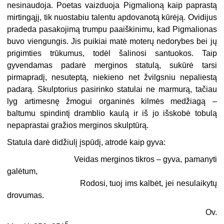
nesinaudoja. Poetas vaizduoja Pigmalioną kaip paprastą
mirtingąjį, tik nuostabiu talentu apdovanotą kūrėją. Ovidijus
pradeda pasakojimą trumpu paaiškinimu, kad Pigmalionas
buvo viengungis. Jis puikiai matė moterų nedorybes bei jų
prigimties trūkumus, todėl šalinosi santuokos. Taip
gyvendamas padarė merginos statulą, sukūrė tarsi
pirmapradį, nesuteptą, niekieno net žvilgsniu nepaliestą
padarą. Skulptorius pasirinko statulai ne marmurą, tačiau
lyg artimesnę žmogui organinės kilmės medžiagą –
baltumu spindintį dramblio kaulą ir iš jo išskobė tobulą
nepaprastai gražios merginos skulptūrą.
Statula darė didžiulį įspūdį, atrodė kaip gyva:
Veidas merginos tikros – gyva, pamanyti
galėtum,
Rodosi, tuoj ims kalbėt, jei nesulaikytų
drovumas.
Ov.