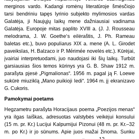
merginos vardo. Kadangi romėnų literatūroje šmėsčiojo
tarsi bendriniu tapęs lyrinio subjekto mylimosios vardas
Galatėja, ji Naujųjų laikų mene dažniausiai vadinama
Galatėja. Europoje mitas paplito XVIII a. (J. J. Rousseau
melodrama, J. W. Goethe‘s eilėraštis, J. Ph. Rameau
baletas etc.), buvo populiarus XIX a. mene (A. L. Girodet
paveikslas, H. Balzaco ir P. Mérimée novelės etc.). Kūrėjai,
įvairiai interpretuodami, juo naudojasi iki šių laikų. Turbūt
garsiausias šios temos kūrinys yra G. B. Shaw 1912 m.
parašyta pjesė „Pigmalionas“. 1956 m. pagal ją F. Loewe
sukūrė miuziklą „Mano puikioji ledi“. 1964 m. jį ekranizavo
G. Cukoris.
Pamokymai poetams
Hegzametru parašyta Horacijaus poema „Poezijos menas“
yra ilgas laiškas, adresuotas valstybės veikėjui konsului
(15 m. pr. Kr.) Lucijui Kalpurnijui Pizonui (48 m. pr. Kr.–32
m. po Kr.) ir jo sūnums. Apie juos mažai žinoma. Sunku