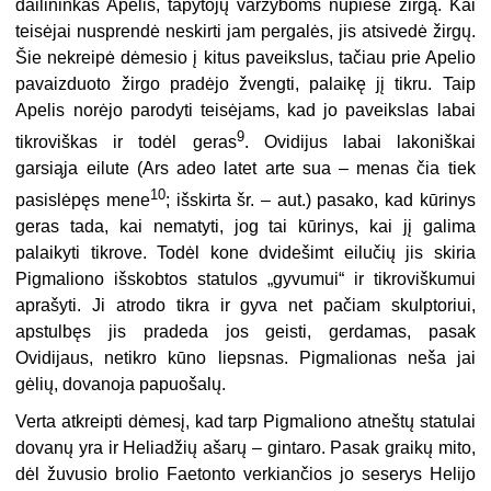
dailininkas Apelis, tapytojų varžyboms nupiešė žirgą. Kai
teisėjai nusprendė neskirti jam pergalės, jis atsivedė žirgų.
Šie nekreipė dėmesio į kitus paveikslus, tačiau prie Apelio
pavaizduoto žirgo pradėjo žvengti, palaikę jį tikru. Taip
Apelis norėjo parodyti teisėjams, kad jo paveikslas labai
9
tikroviškas ir todėl geras
. Ovidijus labai lakoniškai
garsiąja eilute (Ars adeo latet arte sua – menas čia tiek
10
pasislėpęs mene
; išskirta šr. – aut.) pasako, kad kūrinys
geras tada, kai nematyti, jog tai kūrinys, kai jį galima
palaikyti tikrove. Todėl kone dvidešimt eilučių jis skiria
Pigmaliono išskobtos statulos „gyvumui“ ir tikroviškumui
aprašyti. Ji atrodo tikra ir gyva net pačiam skulptoriui,
apstulbęs jis pradeda jos geisti, gerdamas, pasak
Ovidijaus, netikro kūno liepsnas. Pigmalionas neša jai
gėlių, dovanoja papuošalų.
Verta atkreipti dėmesį, kad tarp Pigmaliono atneštų statulai
dovanų yra ir Heliadžių ašarų – gintaro. Pasak graikų mito,
dėl žuvusio brolio Faetonto verkiančios jo seserys Helijo