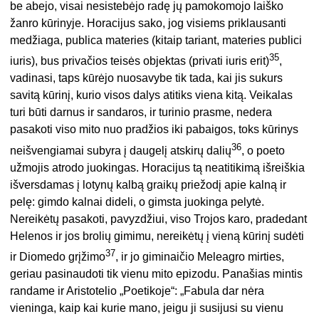
be abejo, visai nesistebėjo radę jų pamokomojo laiško
žanro kūrinyje. Horacijus sako, jog visiems priklausanti
medžiaga, publica materies (kitaip tariant, materies publici
35
iuris), bus privačios teisės objektas (privati iuris erit)
,
vadinasi, taps kūrėjo nuosavybe tik tada, kai jis sukurs
savitą kūrinį, kurio visos dalys atitiks viena kitą. Veikalas
turi būti darnus ir sandaros, ir turinio prasme, nedera
pasakoti viso mito nuo pradžios iki pabaigos, toks kūrinys
36
neišvengiamai subyra į daugelį atskirų dalių
, o poeto
užmojis atrodo juokingas. Horacijus tą neatitikimą išreiškia
išversdamas į lotynų kalbą graikų priežodį apie kalną ir
pelę: gimdo kalnai dideli, o gimsta juokinga pelytė.
Nereikėtų pasakoti, pavyzdžiui, viso Trojos karo, pradedant
Helenos ir jos brolių gimimu, nereikėtų į vieną kūrinį sudėti
37
ir Diomedo grįžimo
, ir jo giminaičio Meleagro mirties,
geriau pasinaudoti tik vienu mito epizodu. Panašias mintis
randame ir Aristotelio „Poetikoje“: „Fabula dar nėra
vieninga, kaip kai kurie mano, jeigu ji susijusi su vienu