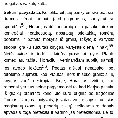
ne gatvės valkatų kalba.
Sektini pavyzdžiai.
Keliolika eilučių paskyręs svarbiausiai
dramos pėdai jambui, jambų grupėms, santykiui su
54
spondėju
, Horacijus dėl nedarnių eilių pasako niekam
konkrečiai neadresuotą, abstraktų priekaištą romėnų
poetams ir pataria mokytis iš graikų rašytojų: vartykite
55
stropiai graikų sukurtas knygas, vartykite dieną ir naktį
.
Neišsilavinę ir todėl atlaidūs proseniai gyrė Plauto
komedijas, tačiau Horacijui, vertinančiam subtilų sąmojį,
56
jos atrodo lėkštos
. Poetas aiškiai nepasako, bet
turėtume suprasti, kad Plautas, nors ir sekė graikais, jų
knygas vartė nestropiai. Beje, Horacijus tvirtina, kad
romėnai yra nusipelnę pagyrimo dėl to, kad išdrįso pasukti
iš graikų praminto kelio. Jie kūrė originalias tragedijas
Romos istorijos motyvais, įsivaizdavo jas apsisiautusias
magistratų (konsulų, pretorių ir kitų) nešiojama raudonais
apvadais toga preteksta ir vadino jas pretekstomis. Be to,