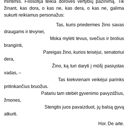
mintimis. Filosofija teikia dorovės vertybių pažinimą. Tik
žinant, kas dora, o kas ne, kas dera, o kas ne, galima
sukurti reikiamus personažus:
Tas, kuris priedermes žino savas
draugams ir tėvynei,
Moka mylėti tėvus, svečius ir brolius
branginti,
Pareigas žino, kurios teisėjui, senatoriui
dera,
Žino, ką turi daryti į mūšį pasiųstas
vadas, –
Tas kiekvienam veikėjui parinks
pritinkančius bruožus.
Patariu tam stebėt gyvenimo pavyzdžius,
žmones,
Stengtis juos pavaizduot, jų balsą gyvą
atkurti.
Hor. De arte.