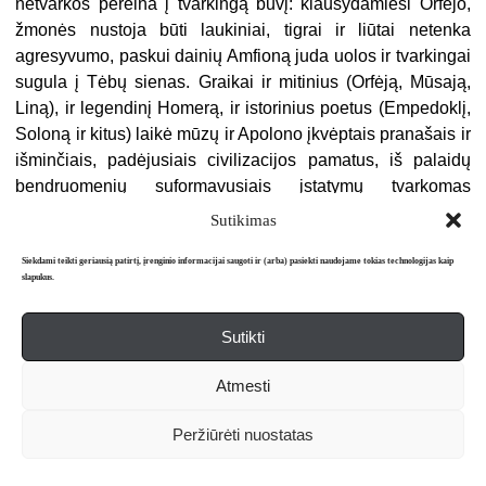
netvarkos pereina į tvarkingą būvį: klausydamiesi Orfėjo,
žmonės nustoja būti laukiniai, tigrai ir liūtai netenka
agresyvumo, paskui dainių Amfioną juda uolos ir tvarkingai
sugula į Tėbų sienas. Graikai ir mitinius (Orfėją, Mūsają,
Liną), ir legendinį Homerą, ir istorinius poetus (Empedoklį,
Soloną ir kitus) laikė mūzų ir Apolono įkvėptais pranašais ir
išminčiais, padėjusiais civilizacijos pamatus, iš palaidų
bendruomenių suformavusiais įstatymų tvarkomas
valstybes. Romėnai poetą irgi vadino žodžiu vates –
Sutikimas
pranašu. Taigi iškyla amžinas klausimas: kas svarbiau, – ar
įgimtas talentas (natura), ar mokantis ir dirbant išsiugdytas
Siekdami teikti geriausią patirtį, įrenginio informacijai saugoti ir (arba) pasiekti naudojame tokias technologijas kaip
slapukus.
mokėjimas rašyti (ars). Platonas į jį buvo atsakęs taip: „Mat
jei tau iš prigimties skirta tapti garsiu oratoriumi, tu ir tapsi
Sutikti
garsus oratorius, pasitelkęs žinias bei pratybas, o kurio iš
73
šių dalykų stokosi, tuo atžvilgiu ir būsi netobulas“
.
Atmesti
Panašiai teigė Ciceronas: „Tačiau aš atkakliai tvirtinu, kad
prie išimtinės, nuostabios prigimties prisidėjus tam tikram
Peržiūrėti nuostatas
sąmoningam veikimo būdui bei žinių suteiktai tvarkai,
74
atsiranda tas sunkiai apsakomas grožis ir ypatingybė“
.