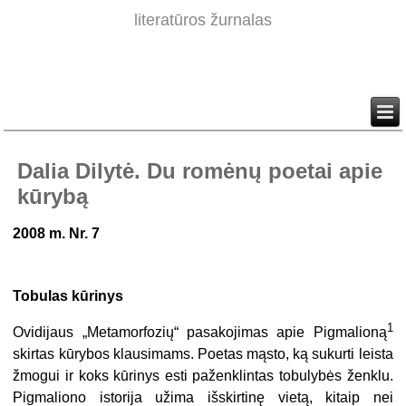
literatūros žurnalas
Dalia Dilytė. Du romėnų poetai apie
kūrybą
2008 m. Nr. 7
Tobulas kūrinys
1
Ovidijaus „Metamorfozių“ pasakojimas apie Pigmalioną
skirtas kūrybos klausimams. Poetas mąsto, ką sukurti leista
žmogui ir koks kūrinys esti paženklintas tobulybės ženklu.
Pigmaliono istorija užima išskirtinę vietą, kitaip nei