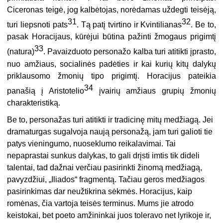
Ciceronas teigė, jog kalbėtojas, norėdamas uždegti teisėją,
31
32
turi liepsnoti pats
. Tą patį tvirtino ir Kvintilianas
. Be to,
pasak Horacijaus, kūrėjui būtina pažinti žmogaus prigimtį
33
(natura)
. Pavaizduoto personažo kalba turi atitikti įprasto,
nuo amžiaus, socialinės padėties ir kai kurių kitų dalykų
priklausomo žmonių tipo prigimtį. Horacijus pateikia
34
panašią į Aristotelio
įvairių amžiaus grupių žmonių
charakteristiką.
Be to, personažas turi atitikti ir tradicinę mitų medžiagą. Jei
dramaturgas sugalvoja naują personažą, jam turi galioti tie
patys vieningumo, nuoseklumo reikalavimai. Tai
nepaprastai sunkus dalykas, to gali drįsti imtis tik dideli
talentai, tad dažnai verčiau pasirinkti žinomą medžiagą,
pavyzdžiui, „Iliados“ fragmentą. Tačiau geros medžiagos
pasirinkimas dar neužtikrina sėkmės. Horacijus, kaip
romėnas, čia vartoja teisės terminus. Mums jie atrodo
keistokai, bet poeto amžininkai juos toleravo net lyrikoje ir,