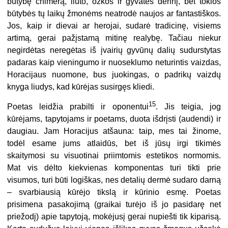
būtybę chimerą, liūto, ožkos ir gyvatės derinį, bet tokios
būtybės tų laikų žmonėms neatrodė naujos ar fantastiškos.
Jos, kaip ir dievai ar herojai, sudarė tradicinę, visiems
artimą, gerai pažįstamą mitinę realybę. Tačiau niekur
negirdėtas neregėtas iš įvairių gyvūnų dalių sudurstytas
padaras kaip vieningumo ir nuoseklumo neturintis vaizdas,
Horacijaus nuomone, bus juokingas, o padrikų vaizdų
knyga liudys, kad kūrėjas susirgęs kliedi.
15
Poetas leidžia prabilti ir oponentui
. Jis teigia, jog
kūrėjams, tapytojams ir poetams, duota išdrįsti (audendi) ir
daugiau. Jam Horacijus atšauna: taip, mes tai žinome,
todėl esame jums atlaidūs, bet iš jūsų irgi tikimės
skaitymosi su visuotinai priimtomis estetikos normomis.
Mat vis dėlto kiekvienas komponentas turi tikti prie
visumos, turi būti logiškas, nes detalių dermė sudaro darną
– svarbiausią kūrėjo tikslą ir kūrinio esmę. Poetas
prisimena pasakojimą (graikai turėjo iš jo pasidarę net
priežodį) apie tapytoją, mokėjusį gerai nupiešti tik kiparisą.