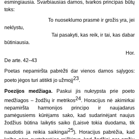
esmingiausia. Svarbiausias darnos, tvarkos principas būtų
toks:
To nuoseklumo prasmė ir grožis yra, jei
neklystu,
Tai pasakyti, kas reik, ir tai, kas dabar
būtiniausia.
Hor.
De arte. 42–43
Poetas nepamiršta pabrėžti dar vienos darnos sąlygos:
23
poeto jėgos turi atitikti jo užmojį
.
Poezijos medžiaga.
Paskui jis nukrypsta prie poeto
24
medžiagos – žodžių ir metrikos
. Horacijus nė akimirkai
nepamiršta harmonijos principo ir naujadarus
pamėgusiems kūrėjams sako, kad sudarinėjant naujus
žodžius būtina laikytis saiko (Laisvė tokia duodama, tik
25
naudotis ja reikia saikingai
). Horacijus pabrėžia, kad