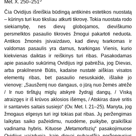
5
Met. X. 250–251
Čia Ovidijus išreiškia būdingą antikinės estetikos nuostatą
– kūrinys turi kuo tiksliau atkurti tikrovę. Tokia nuostata rodo
siekiamybę, nes dievų globojamos, dieviškumo
persmelktos pasaulio tikrovės žmogui pakartoti neduota.
Antikos žmonės įsivaizdavo, kad dievų tvarkomas ir
valdomas pasaulis yra darnus, tvarkingas Vienis, kurio
kiekvienas daiktas ir reiškinys turi ribas. Pasakodamas
apie pasaulio sukūrimą Ovidijus irgi pabrėžia, jog Dievas,
arba prakilnesnė Būtis, kadaise nustatė aiškias visatos
elementų ribas, bet pasaulio nesuskaidė, išlaikė jo
vienovę: „Sausžemį nuo dangaus, o jūrą nuo žemės atrėžė
/ Ir nuo tirštųjų miglų atskyrė žydrąjį dangų, / Viską
atraizgęs ir iš krūvos aklosios išėmęs, / Atskiras davė sritis
ir santarvės saitais susiejo“ (Ov. Met. I. 21–25). Manyta, jog
žmogaus elgesys turi irgi tokias pat ribas. Jų peržengimas
laikytas saiko pažeidimu, nuodėme, puikybe, graikiškai
vadinama hybris. Kituose „Metamorfozių“ pasakojimuose
Ovidijus vaizduoja, kaip dievai nubaudžia peržengusius