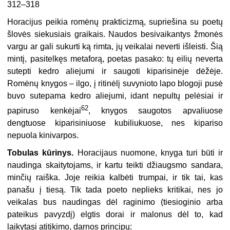
312–318
Horacijus peikia romėnų prakticizmą, supriešina su poetų
šlovės siekusiais graikais. Naudos besivaikantys žmonės
vargu ar gali sukurti ką rimta, jų veikalai neverti išleisti. Šią
mintį, pasitelkęs metaforą, poetas pasako: tų eilių neverta
sutepti kedro aliejumi ir saugoti kiparisinėje dėžėje.
Romėnų knygos – ilgo, į ritinėlį suvynioto lapo blogoji pusė
buvo sutepama kedro aliejumi, idant nepultų pelėsiai ir
62
papiruso kenkėjai
, knygos saugotos apvaliuose
dengtuose kiparisiniuose kubiliukuose, nes kipariso
nepuola kinivarpos.
Tobulas kūrinys.
Horacijaus nuomone, knyga turi būti ir
naudinga skaitytojams, ir kartu teikti džiaugsmo sandara,
minčių raiška. Joje reikia kalbėti trumpai, ir tik tai, kas
panašu į tiesą. Tik tada poeto neplieks kritikai, nes jo
veikalas bus naudingas dėl raginimo (tiesioginio arba
pateikus pavyzdį) elgtis dorai ir malonus dėl to, kad
laikytasi atitikimo, darnos principų: