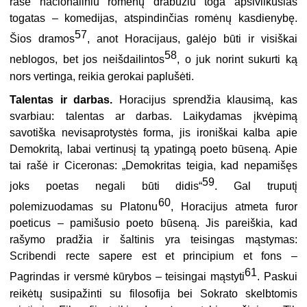
rašė nacionaliniu romėnų drabužiu toga apsivilkusias
togatas – komedijas, atspindinčias romėnų kasdienybę.
57
Šios dramos
, anot Horacijaus, galėjo būti ir visiškai
58
neblogos, bet jos neišdailintos
, o juk norint sukurti ką
nors vertinga, reikia gerokai paplušėti.
Talentas ir darbas.
Horacijus sprendžia klausimą, kas
svarbiau: talentas ar darbas. Laikydamas įkvėpimą
savotiška nevisaprotystės forma, jis ironiškai kalba apie
Demokritą, labai vertinusį tą ypatingą poeto būseną. Apie
tai rašė ir Ciceronas: „Demokritas teigia, kad nepamišęs
59
joks poetas negali būti didis“
. Gal truputį
60
polemizuodamas su Platonu
, Horacijus atmeta furor
poeticus – pamišusio poeto būseną. Jis pareiškia, kad
rašymo pradžia ir šaltinis yra teisingas mąstymas:
Scribendi recte sapere est et principium et fons –
61
Pagrindas ir versmė kūrybos – teisingai mąstyti
. Paskui
reikėtų susipažinti su filosofija bei Sokrato skelbtomis