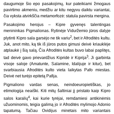
daugumoje šio epo pasakojimų, kur pateikiami žmogaus
pavirtimo akmeniu, medžiu ar kitu negyvu daiktu variantai,
čia vyksta atvirkščia metamorfozė: statula pavirsta mergina.
Pasakojimo herojus – Kipre gyvenęs talentingas
menininkas Pigmalionas. Rytinėje Viduržemio jūros dalyje
2
plytinti Kipro sala garsėjo ne tik variu
, bet ir Afroditės kultu.
Juk, anot mito, ką tik iš jūros putos gimusi deivė kriauklėje
atplaukė į šią salą. Čia Afroditės kultas buvo labai paplitęs,
3
tad deivė gavo prievardžius Kipridė ir Kiprija
. Ji garbinta
visoje saloje (Amatunte, Salamine, Idalijuje ir kitur), bet
svarbiausia Afroditės kulto vieta laikytas Pafo miestas.
Deivė net turėjo epitetą Pafija.
Pigmaliono vardas senas, neindoeuropietiškas, jo
etimologija neaiški. Kiti mitų šaltiniai jį pristato kaip Kipro
4
salos karalių
, kai kurie tyrėjai, remdamiesi antikinėmis
užuominomis, teigia galimą jo ir Afroditės mylimojo Adonio
tapatumą. Tačiau Ovidijus minėtais mito variantais