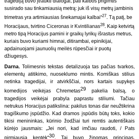
tragediją buvo įtraukti dialogai, pati kalbos prigimtis
susirado sau tinkamiausią metrą: juk iš visų metrų jambinis
27
trimetras yra artimiausias šnekamajai kalbai“
. Tą patį, be
28
Horacijaus, tvirtino Ciceronas ir Kvintilianas
. Kaip ketvirtą
metro tipą Horacijus pamini ir graikų lyrikų išrastus metrus,
kuriais buvo kuriami himnai, ditirambai, epinikijai,
apdainuojami jaunuolių meilės rūpesčiai ir puotų
džiugesys.
Darna.
Tolimesnis tekstas detalizuoja tas pačias tvarkos,
elementų atitikimo, nuoseklumo mintis. Komiškas stilius
netinka tragedijai, ir atvirkščiai, nors kartais supykęs
29
komedijos veikėjas Chremetas
pakelia balsą, o
tragedijos veikėjai prabyla paprastu stiliumi. Tačiau
netrukus Horacijus patikslina: pakilus tonas dar neužtikrina
tragiškumo įspūdžio. Kad dramos įspūdis būtų toks, kokio
tikisi menininkas, kūrinio žodžiai turi remtis autentiškais
kūrėjo jausmais: „Jei nori, kad imčiau raudoti, / Pats
30
pirmiausia kentėk“
. Tai buvo žinomas principas.