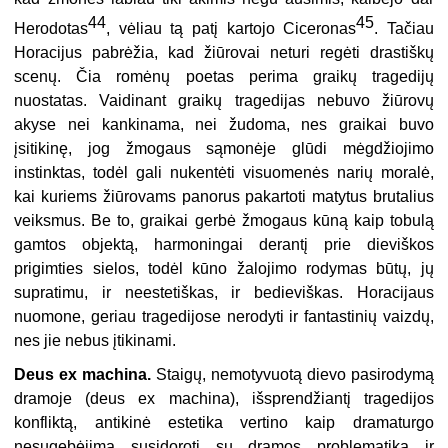
44
45
Herodotas
, vėliau tą patį kartojo Ciceronas
. Tačiau
Horacijus pabrėžia, kad žiūrovai neturi regėti drastiškų
scenų. Čia romėnų poetas perima graikų tragedijų
nuostatas. Vaidinant graikų tragedijas nebuvo žiūrovų
akyse nei kankinama, nei žudoma, nes graikai buvo
įsitikinę, jog žmogaus sąmonėje glūdi mėgdžiojimo
instinktas, todėl gali nukentėti visuomenės narių moralė,
kai kuriems žiūrovams panorus pakartoti matytus brutalius
veiksmus. Be to, graikai gerbė žmogaus kūną kaip tobulą
gamtos objektą, harmoningai derantį prie dieviškos
prigimties sielos, todėl kūno žalojimo rodymas būtų, jų
supratimu, ir neestetiškas, ir bedieviškas. Horacijaus
nuomone, geriau tragedijose nerodyti ir fantastinių vaizdų,
nes jie nebus įtikinami.
Deus ex machina.
Staigų, nemotyvuotą dievo pasirodymą
dramoje (deus ex machina), išsprendžiantį tragedijos
konfliktą, antikinė estetika vertino kaip dramaturgo
nesugebėjimą susidoroti su dramos problematika ir