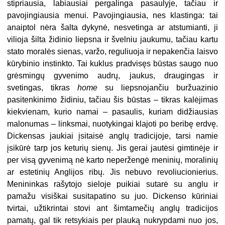
stipriausia, labiausiai pergalinga pasaulyje, tačiau ir
pavojingiausia menui. Pavojingiausia, nes klastinga: tai
anaiptol nėra šalta dykynė, nesvetinga ar atstumianti, ji
vilioja šilta židinio liepsna ir švelniu jaukumu, tačiau kartu
stato moralės sienas, varžo, reguliuoja ir nepakenčia laisvo
kūrybinio instinkto. Tai kuklus pradvisęs būstas saugo nuo
grėsmingų gyvenimo audrų, jaukus, draugingas ir
svetingas, tikras
home
su liepsnojančiu buržuazinio
pasitenkinimo židiniu, tačiau šis būstas – tikras kalėjimas
kiekvienam, kurio namai – pasaulis, kuriam didžiausias
malonumas – linksmai, nuotykingai klajoti po beribę erdvę.
Dickensas jaukiai įsitaisė anglų tradicijoje, tarsi namie
įsikūrė tarp jos keturių sienų. Jis gerai jautėsi gimtinėje ir
per visą gyvenimą nė karto neperžengė meninių, moralinių
ar estetinių Anglijos ribų. Jis nebuvo revoliucionierius.
Menininkas rašytojo sieloje puikiai sutarė su anglu ir
pamažu visiškai susitapatino su juo. Dickenso kūriniai
tvirtai, užtikrintai stovi ant šimtamečių anglų tradicijos
pamatų, gal tik retsykiais per plauką nukrypdami nuo jos,