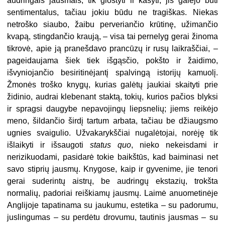
audringais jausmais, tik glostyti ir kasyti, jis galėjo būti
sentimentalus, tačiau jokiu būdu ne tragiškas. Niekas
netroško siaubo, žaibu perveriančio krūtinę, užimančio
kvapą, stingdančio kraują, – visa tai pernelyg gerai žinoma
tikrovė, apie ją pranešdavo prancūzų ir rusų laikraščiai, –
pageidaujama šiek tiek išgąsčio, pokšto ir žaidimo,
išvyniojančio besiritinėjantį spalvingą istorijų kamuolį.
Žmonės troško knygų, kurias galėtų jaukiai skaityti prie
židinio, audrai klebenant staktą, tokių, kurios pačios blyksi
ir spragsi daugybe nepavojingų liepsnelių; jiems reikėjo
meno, šildančio širdį tartum arbata, tačiau be džiaugsmo
ugnies svaigulio. Užvakarykščiai nugalėtojai, norėję tik
išlaikyti ir išsaugoti
status quo
, nieko nekeisdami ir
nerizikuodami, pasidarė tokie baikštūs, kad baiminasi net
savo stiprių jausmų. Knygose, kaip ir gyvenime, jie tenori
gerai suderintų aistrų, be audringų ekstazių, trokšta
normalių, padoriai reiškiamų jausmų. Laimė anuometinėje
Anglijoje tapatinama su jaukumu, estetika – su padorumu,
juslingumas – su perdėtu drovumu, tautinis jausmas – su