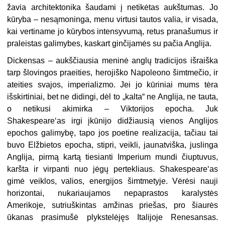
žavia architektonika šaudami į netikėtas aukštumas. Jo
kūryba – nesąmoninga, menu virtusi tautos valia, ir visada,
kai vertiname jo kūrybos intensyvumą, retus pranašumus ir
praleistas galimybes, kaskart ginčijamės su pačia Anglija.
Dickensas – aukščiausia meninė anglų tradicijos išraiška
tarp šlovingos praeities, herojiško Napoleono šimtmečio, ir
ateities svajos, imperializmo. Jei jo kūriniai mums tėra
išskirtiniai, bet ne didingi, dėl to „kalta“ ne Anglija, ne tauta,
o netikusi akimirka – Viktorijos epocha. Juk
Shakespeare‘as irgi įkūnijo didžiausią vienos Anglijos
epochos galimybę, tapo jos poetine realizacija, tačiau tai
buvo Elžbietos epocha, stipri, veikli, jaunatviška, juslinga
Anglija, pirmą kartą tiesianti Imperium mundi čiuptuvus,
karšta ir virpanti nuo jėgų pertekliaus. Shakespeare‘as
gimė veiklos, valios, energijos šimtmetyje. Vėrėsi nauji
horizontai, nukariaujamos nepaprastos karalystės
Amerikoje, sutriuškintas amžinas priešas, pro šiaurės
ūkanas prasimušė plykstelėjęs Italijoje Renesansas.