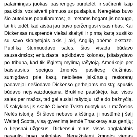
palaimingas juokas, pasirengęs purptelėti ir sučirenti kaip
paukštis, vos atverti pirmuosius puslapius. Neregėtas buvo
šio autoriaus populiarumas; jei metams bėgant jis neaugo,
tai tik todėl, kad aistra jau buvo peržengusi visas ribas. Kai
Dickensas nusprendė viešai skaityti ir pirmą kartą susitiko
su savo skaitytojais akis į akį, Angliją apėmė ekstazė.
Publika šturmuodavo sales, šios visada būdavo
sausakimšos; entuziastai apkibdavo kolonas, įsitaisydavo
po tribūna, kad tik išgirstų mylimą rašytoją. Amerikoje per
baisiausius speigus žmonės, pasitiesę čiužinius,
sumigdavo prie kasų, netoliese įsikūrusių restoranų
padavėjai nešiodavo Dickenso gerbėjams maistą; spūstis
būdavo neįsivaizduojama. Brukline paaiškėjo, kad visos
salės per mažos, tad galiausiai rašytojui užleido bažnyčią.
Iš sakyklos jis skaitė Oliverio Tvisto nuotykius ir mažosios
Nelės istoriją. Ši šlovė nebuvo aikštinga, ji nustūmė į šalį
Walterį Scottą, visą gyvenimą temdė Thackeray‘aus genijų;
o liepsnai užgesus, Dickensui mirus, visas anglakalbis
pasaulis buvo sukrėstas. Nepažįstami žmonės vienas