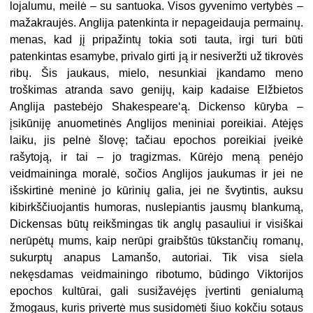
lojalumu, meilė – su santuoka. Visos gyvenimo vertybės –
mažakraujės. Anglija patenkinta ir nepageidauja permainų.
menas, kad jį pripažintų tokia soti tauta, irgi turi būti
patenkintas esamybe, privalo girti ją ir nesiveržti už tikrovės
ribų. Šis jaukaus, mielo, nesunkiai įkandamo meno
troškimas atranda savo genijų, kaip kadaise Elžbietos
Anglija pastebėjo Shakespeare‘ą. Dickenso kūryba –
įsikūniję anuometinės Anglijos meniniai poreikiai. Atėjęs
laiku, jis pelnė šlovę; tačiau epochos poreikiai įveikė
rašytoją, ir tai – jo tragizmas. Kūrėjo meną penėjo
veidmaininga moralė, sočios Anglijos jaukumas ir jei ne
išskirtinė meninė jo kūrinių galia, jei ne švytintis, auksu
kibirkščiuojantis humoras, nuslepiantis jausmų blankumą,
Dickensas būtų reikšmingas tik anglų pasauliui ir visiškai
nerūpėtų mums, kaip nerūpi graibštūs tūkstančių romanų,
sukurptų anapus Lamanšo, autoriai. Tik visa siela
nekęsdamas veidmainingo ribotumo, būdingo Viktorijos
epochos kultūrai, gali susižavėjęs įvertinti genialumą
žmogaus, kuris privertė mus susidomėti šiuo kokčiu sotaus