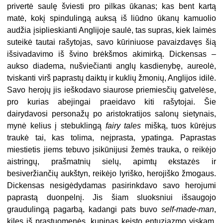
privertė saulę šviesti pro pilkas ūkanas; kas bent kartą
matė, kokį spindulingą auksą iš liūdno ūkanų kamuolio
audžia įsiplieskianti Anglijoje saulė, tas supras, kiek laimės
suteikė tautai rašytojas, savo kūriniuose pavaizdavęs šią
išsivadavimo iš švino brėkšmos akimirką. Dickensas –
aukso diadema, nušviečianti anglų kasdienybę, aureolė,
tviskanti virš paprastų daiktų ir kuklių žmonių, Anglijos idilė.
Savo herojų jis ieškodavo siaurose priemiesčių gatvelėse,
pro kurias abejingai praeidavo kiti rašytojai. Šie
dairydavosi personažų po aristokratijos salonų sietynais,
mynė kelius į stebuklingą
fairy tales
mišką, tuos kūrėjus
traukė tai, kas tolima, neįprasta, ypatinga. Paprastas
miestietis jiems tebuvo įsikūnijusi žemės trauka, o reikėjo
aistringų, prašmatnių sielų, apimtų ekstazės ir
besiveržiančių aukštyn, reikėjo lyriško, herojiško žmogaus.
Dickensas nesigėdydamas pasirinkdavo savo herojumi
paprastą duonpelnį. Jis šiam sluoksniui išsaugojo
graudulingą pagarbą, kadangi pats buvo
self-made-man
,
kilęs iš prastuomenės. kupinas keisto entuziazmo viskam,