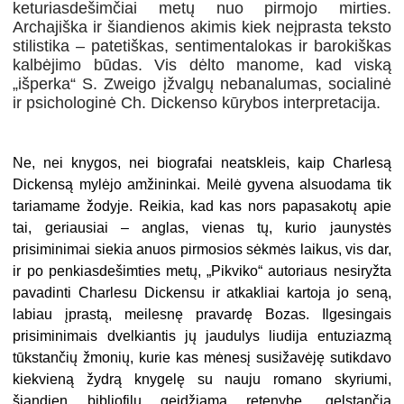
keturiasdešimčiai metų nuo pirmojo mirties.
Archajiška ir šiandienos akimis kiek neįprasta teksto
stilistika – patetiškas, sentimentalokas ir barokiškas
kalbėjimo būdas. Vis dėlto manome, kad viską
„išperka“ S. Zweigo įžvalgų nebanalumas, socialinė
ir psichologinė Ch. Dickenso kūrybos interpretacija.
Ne, nei knygos, nei biografai neatskleis, kaip Charlesą
Dickensą mylėjo amžininkai. Meilė gyvena alsuodama tik
tariamame žodyje. Reikia, kad kas nors papasakotų apie
tai, geriausiai – anglas, vienas tų, kurio jaunystės
prisiminimai siekia anuos pirmosios sėkmės laikus, vis dar,
ir po penkiasdešimties metų, „Pikviko“ autoriaus nesiryžta
pavadinti Charlesu Dickensu ir atkakliai kartoja jo seną,
labiau įprastą, meilesnę pravardę Bozas. Ilgesingais
prisiminimais dvelkiantis jų jaudulys liudija entuziazmą
tūkstančių žmonių, kurie kas mėnesį susižavėję sutikdavo
kiekvieną žydrą knygelę su nauju romano skyriumi,
šiandien bibliofilų geidžiamą retenybę, gelstančią