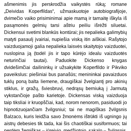
ašmenimis jis perskrodžia vaikystės rūką; romane
„Deividas Koperfildas“, užmaskuotoje autobiografijoje,
dvimečio vaiko prisiminimai apie mamą ir tarnaitę iškyla iš
pasąmonės gelmių tarsi aštriu peiliu išrėžti siluetai.
Dickensui svetimi blankūs kontūrai; jis nepalieka galimybių
matyti pasaulį įvairiai, nupiešia viską itin aiškiai. Rašytojo
vaizduojamoji galia nepalieka laisvės skaitytojo vaizduotei,
nuslopina ją (todėl jis ir tapo kūrėjo idealu vaizduotės
neturinčiai tautai). Paduokite Dickenso knygas
dvidešimčiai dailininkų ir užsakykite Koperfildo ir Pikviko
paveikslus: piešiniai bus panašūs; menininkai pavaizduos
tuklų poną balta liemene, draugiškai žvelgiantį pro akinių
stiklus, ir gražų, šviesbruvį, nedrąsų berniuką į Jarmutą
vykstančioje pašto karietoje. Dickensas viską vaizduoja
taip tiksliai ir kruopščiai, kad, norom nenorom, pasiduodi jo
hipnotizuojančiam žvilgsniui; tai ne magiškas žvilgsnis
Balzaco, kuris leidžia savo žmonėms ištrūkti iš ugningo jų
aistrų debesies tik tada, kai šis chaotiškai susiformuos; tai
perdėm žemiškas – jūreivio, medžiotojo, sakalo – žvilgsnis,