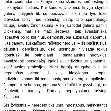
uolas čiurlendamas žemyn skuba skaidrus nerūpestingos
linksmybės šaltinis. Kai kuriuos Dickenso knygų skyrius
galima palyginti tik su peizažais, tokie jie tyri, tokie
dieviškai laisvi nuo žemiškų aistrų, taip spinduliuoja
džiugų, švelnų žmoniškumą. Vien jau todėl galima pamilti
Dickensą, mat šie maži šedevrai, taip švaistūniškai
išbarstyti po jo kūrinius, demonstruoja autoriaus gabumus.
Kas pajėgtų suskaičiuoti rašytojo herojus, – išsiblaškiusius,
džiugius, geraširdžius, kiek juokingus ir visada tokius
įdomius? Jie įpainiojami į smagiausius nuotykius,
pavaizduoti personažų įgeidžiai, individualūs ypatumai,
keisčiausios profesijos. Nors herojų daugybė, visi jie
nepanašūs vienas į kitą, kiekvienas stropiai
individualizuotas iki menkiausių smulkmenų, neaptiksime
štampo ar schemos, personažai kūniški ir gyvybingi, ne
išgalvoti, o pamatyti. Pamatyti neprilygstamu rašytojo
žvilgsniu.
Šis žvilgsnis – neregėto tikslumo, nuostabus, neklystantis