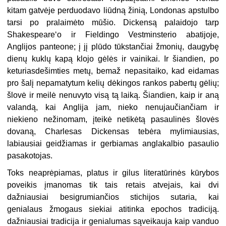
kitam gatvėje perduodavo liūdną žinią, Londonas apstulbo
tarsi po pralaimėto mūšio. Dickensą palaidojo tarp
Shakespeare‘o ir Fieldingo Vestminsterio abatijoje,
Anglijos panteone; į jį plūdo tūkstančiai žmonių, daugybę
dienų kuklų kapą klojo gėlės ir vainikai. Ir šiandien, po
keturiasdešimties metų, bemaž nepasitaiko, kad eidamas
pro šalį nepamatytum kelių dėkingos rankos pabertų gėlių;
šlovė ir meilė nenuvyto visą tą laiką. Šiandien, kaip ir aną
valandą, kai Anglija jam, nieko nenujaučiančiam ir
niekieno nežinomam, įteikė netikėtą pasaulinės šlovės
dovaną, Charlesas Dickensas tebėra mylimiausias,
labiausiai geidžiamas ir gerbiamas anglakalbio pasaulio
pasakotojas.
Toks neaprėpiamas, platus ir gilus literatūrinės kūrybos
poveikis įmanomas tik tais retais atvejais, kai dvi
dažniausiai besigrumiančios stichijos sutaria, kai
genialaus žmogaus siekiai atitinka epochos tradiciją.
dažniausiai tradicija ir genialumas sąveikauja kaip vanduo