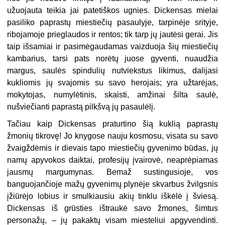
užuojauta teikia jai patetiškos ugnies. Dickensas mielai
pasiliko paprastų miestiečių pasaulyje, tarpinėje srityje,
ribojamoje prieglaudos ir rentos; tik tarp jų jautėsi gerai. Jis
taip išsamiai ir pasimėgaudamas vaizduoja šių miestiečių
kambarius, tarsi pats norėtų juose gyventi, nuaudžia
margus, saulės spindulių nutviekstus likimus, dalijasi
kukliomis jų svajomis su savo herojais; yra užtarėjas,
mokytojas, numylėtinis, skaisti, amžinai šilta saulė,
nušviečianti paprastą pilkšvą jų pasaulėlį.
Tačiau kaip Dickensas praturtino šią kuklią paprastų
žmonių tikrovę! Jo knygose nauju kosmosu, visata su savo
žvaigždėmis ir dievais tapo miestiečių gyvenimo būdas, jų
namų apyvokos daiktai, profesijų įvairovė, neaprėpiamas
jausmų margumynas. Bemaž sustingusioje, vos
banguojančioje mažų gyvenimų plynėje skvarbus žvilgsnis
įžiūrėjo lobius ir smulkiausiu akių tinklu iškėlė į šviesą.
Dickensas iš grūsties ištraukė savo žmones, šimtus
personažų, – jų pakaktų visam miesteliui apgyvendinti.