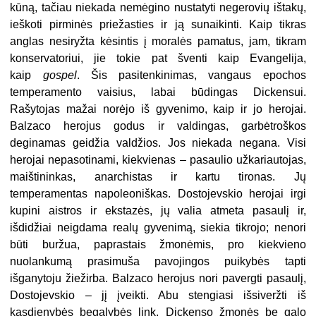
kūną, tačiau niekada nemėgino nustatyti negerovių ištakų,
ieškoti pirminės priežasties ir ją sunaikinti. Kaip tikras
anglas nesiryžta kėsintis į moralės pamatus, jam, tikram
konservatoriui, jie tokie pat šventi kaip Evangelija,
kaip
gospel
. Šis pasitenkinimas, vangaus epochos
temperamento vaisius, labai būdingas Dickensui.
Rašytojas mažai norėjo iš gyvenimo, kaip ir jo herojai.
Balzaco herojus godus ir valdingas, garbėtroškos
deginamas geidžia valdžios. Jos niekada negana. Visi
herojai nepasotinami, kiekvienas – pasaulio užkariautojas,
maištininkas, anarchistas ir kartu tironas. Jų
temperamentas napoleoniškas. Dostojevskio herojai irgi
kupini aistros ir ekstazės, jų valia atmeta pasaulį ir,
išdidžiai neigdama realų gyvenimą, siekia tikrojo; nenori
būti buržua, paprastais žmonėmis, pro kiekvieno
nuolankumą prasimuša pavojingos puikybės tapti
išganytoju žiežirba. Balzaco herojus nori pavergti pasaulį,
Dostojevskio – jį įveikti. Abu stengiasi išsiveržti iš
kasdienybės begalybės link. Dickenso žmonės be galo