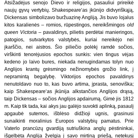
Atsižadėjus senojo Dievo ir religijos, pasauliui prireikė
naujų gyvų vertybių. Shakespeare‘as įkūnijo didvyriškąją,
Dickensas simbolizavo buržuazinę Angliją. Jis buvo lojalus
kitos karalienės – romios, rūpestingos, nereikšmingos
old
queen Victoria
– pavaldinys, pilietis perdėtai manieringos,
patogios, sutvarkytos valstybės, kuriai nereikėjo nei
įkarščio, nei aistros. Šio piliečio polėkį ramdė sočios,
virškinti tenorėjusios epochos sunkis: vien tingus vėjas
kedeno jo laivo bures, niekada nenugindamas tolyn nuo
Anglijos krantų grėsmingo nežinomybės grožio link, į
nepramintą begalybę. Viktorijos epochos pavaldinys
nenutoldavo nuo to, kas buvo artima, įprasta, senoviška;
kaip Shakespeare‘as įkūnija alkstančios Anglijos drąsą,
taip Dickensas – sočios Anglijos apdairumą. Gimė jis 1812
m. Kaip tik tada, kai akys jau galėjo suvokti aplinką, pasaulį
apgaubė sutemos, išblėso didžioji ugnis, grasinusi
sunaikinti moralinius Europos valstybių pamatus. Prie
Vaterlo prancūzų gvardiją sutriuškina anglų pėstininkai,
išgelbėta Anglija žvelgia į savo mirtiną priešą, netekusį