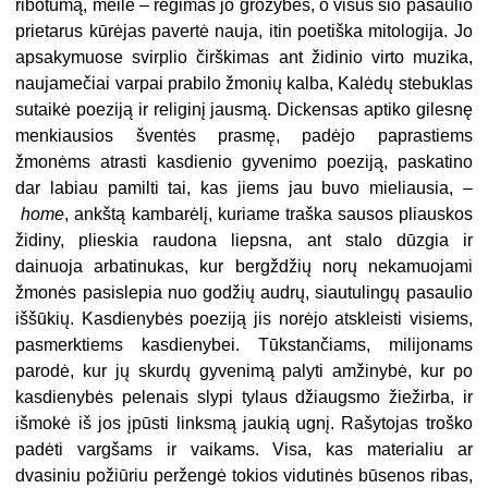
ribotumą, meilė – regimas jo grožybes, o visus šio pasaulio
prietarus kūrėjas pavertė nauja, itin poetiška mitologija. Jo
apsakymuose svirplio čirškimas ant židinio virto muzika,
naujamečiai varpai prabilo žmonių kalba, Kalėdų stebuklas
sutaikė poeziją ir religinį jausmą. Dickensas aptiko gilesnę
menkiausios šventės prasmę, padėjo paprastiems
žmonėms atrasti kasdienio gyvenimo poeziją, paskatino
dar labiau pamilti tai, kas jiems jau buvo mieliausia, –
home
, ankštą kambarėlį, kuriame traška sausos pliauskos
židiny, plieskia raudona liepsna, ant stalo dūzgia ir
dainuoja arbatinukas, kur bergždžių norų nekamuojami
žmonės pasislepia nuo godžių audrų, siautulingų pasaulio
iššūkių. Kasdienybės poeziją jis norėjo atskleisti visiems,
pasmerktiems kasdienybei. Tūkstančiams, milijonams
parodė, kur jų skurdų gyvenimą palyti amžinybė, kur po
kasdienybės pelenais slypi tylaus džiaugsmo žiežirba, ir
išmokė iš jos įpūsti linksmą jaukią ugnį. Rašytojas troško
padėti vargšams ir vaikams. Visa, kas materialiu ar
dvasiniu požiūriu peržengė tokios vidutinės būsenos ribas,