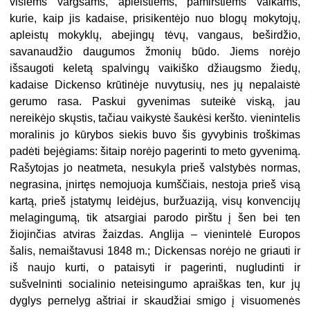
visiems vargšams, apleistiems, pamirštiems vaikams,
kurie, kaip jis kadaise, prisikentėjo nuo blogų mokytojų,
apleistų mokyklų, abejingų tėvų, vangaus, beširdžio,
savanaudžio daugumos žmonių būdo. Jiems norėjo
išsaugoti keletą spalvingų vaikiško džiaugsmo žiedų,
kadaise Dickenso krūtinėje nuvytusių, nes jų nepalaistė
gerumo rasa. Paskui gyvenimas suteikė viską, jau
nereikėjo skųstis, tačiau vaikystė šaukėsi keršto. vienintelis
moralinis jo kūrybos siekis buvo šis gyvybinis troškimas
padėti bejėgiams: šitaip norėjo pagerinti to meto gyvenimą.
Rašytojas jo neatmeta, nesukyla prieš valstybės normas,
negrasina, įnirtęs nemojuoja kumščiais, nestoja prieš visą
kartą, prieš įstatymų leidėjus, buržuaziją, visų konvencijų
melagingumą, tik atsargiai parodo pirštu į šen bei ten
žiojinčias atviras žaizdas. Anglija – vienintelė Europos
šalis, nemaištavusi 1848 m.; Dickensas norėjo ne griauti ir
iš naujo kurti, o pataisyti ir pagerinti, nugludinti ir
sušvelninti socialinio neteisingumo apraiškas ten, kur jų
dyglys pernelyg aštriai ir skaudžiai smigo į visuomenės