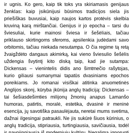
ir ugnis. Ko gero, kaip tik toks yra skiriamasis genijaus
ženklas: kaip įsikūnijusi būsimos tradicijos siela jis
priešiškas buvusiai, kaip naujos kartos protėvis skelbia
kruviną karą mirštančiai. Genijus ir jo epocha – tarsi du
šviesuliai, kurie mainosi šviesa ir šešėliais, tačiau
priklauso skirtingoms sferoms, apsilenkia judėdami savo
orbitomis, tačiau niekada nesutampa. O čia regime tą retą
žvaigždėto dangaus akimirką, kai vieno šviesulio šešėlis
uždengia švytintį kito diską taip, kad jie sutampa:
Dickensas – vienintelis didis ano šimtmečio rašytojas,
kurio giliausi sumanymai tapatūs dvasiniams epochos
poreikiams. Jo romanai visiškai atitinka anuometinės
Anglijos skonį, kūryba įkūnija anglų tradiciją: Dickensas –
tai šešiasdešimties milijonų žmonių anapus Lamanšo
humoras, patirtis, moralė, estetika, dvasinė ir meninė
esencija, jų savotiška pasaulėjauta, neretai mums svetima,
dažnai ilgesingai patraukli. Ne jis sukūrė šiuos kūrinius, o
anglų tradicija, stipriausia, turtingiausia, savičiausia, todėl
ir pavojingiausia iš moderniųjų kultūrų. Negalima ignoruoti