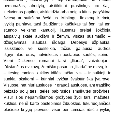
personažas, atrodytų, atsitiktinai praslinkęs pro šalį;
kiekvienas papildo, atskleidžia arba neigia kitus, paryškina
šviesą ar sutirština šešėlius. Mįslingų, linksmų ir rimtų
įvykių painiava tarsi žaidžiantis kačiukas tai šen, tai ten
stumdo veiksmo kamuolį, jausmas greitai šokčioja
atspalvių skale aukštyn ir žemyn, viskas susimaišo –
džiūgavimas, siaubas, išdaiga. Debesys užplaukia,
išsisklaido, vėl susitelkia, tačiau galiausiai audros
išgrynintas oras, nutviekstas nuostabios saulės, spindi.
Vieni Dickenso romanai tarsi „Iliada“, vaizduojanti
tūkstančius dvikovų, žemiško pasaulio „Iliada“ be dievų, kiti
– tiesiog romios, kuklios idilės; tačiau visi – ir puikieji, ir
sunkiai skaitomi – kūriniai trykšta švaistūniška įvairove.
Visuose, net niūriausiuose ir graudžiausiuose, ant tragiško
peizažo uolų tarsi gėlės pabirusios smulkutės grožybės.
Visur šios nepamirštamos grožybės žydi tarsi mažutės,
kuklios, ne iš karto pastebimos žibuoklės, lūkuriuojančios
plačiose knygų pievose, visur per tamsias rūsčių įvykių