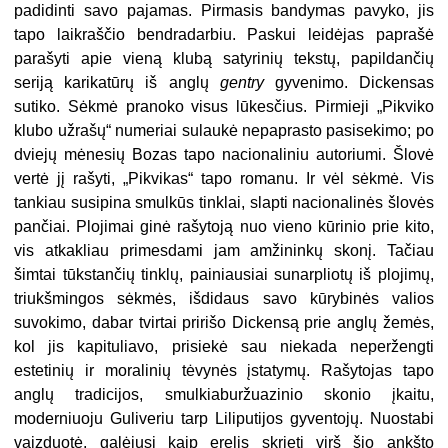
padidinti savo pajamas. Pirmasis bandymas pavyko, jis
tapo laikraščio bendradarbiu. Paskui leidėjas paprašė
parašyti apie vieną klubą satyrinių tekstų, papildančių
seriją karikatūrų iš anglų
gentry
gyvenimo. Dickensas
sutiko. Sėkmė pranoko visus lūkesčius. Pirmieji „Pikviko
klubo užrašų“ numeriai sulaukė nepaprasto pasisekimo; po
dviejų mėnesių Bozas tapo nacionaliniu autoriumi. Šlovė
vertė jį rašyti, „Pikvikas“ tapo romanu. Ir vėl sėkmė. Vis
tankiau susipina smulkūs tinklai, slapti nacionalinės šlovės
pančiai. Plojimai ginė rašytoją nuo vieno kūrinio prie kito,
vis atkakliau primesdami jam amžininkų skonį. Tačiau
šimtai tūkstančių tinklų, painiausiai sunarpliotų iš plojimų,
triukšmingos sėkmės, išdidaus savo kūrybinės valios
suvokimo, dabar tvirtai pririšo Dickensą prie anglų žemės,
kol jis kapituliavo, prisiekė sau niekada neperžengti
estetinių ir moralinių tėvynės įstatymų. Rašytojas tapo
anglų tradicijos, smulkiaburžuazinio skonio įkaitu,
moderniuoju Guliveriu tarp Liliputijos gyventojų. Nuostabi
vaizduotė, galėjusi kaip erelis skrieti virš šio ankšto