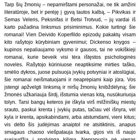
Tarp šių žmonių – nepamirštami personažai, ne tik amžini
literatūroje, bet ir perėję į gyvą tautos kalbą, – Pikvikas ir
Semas Veleris, Peksnifas ir Betsi Trotvud, – jų vardai iš
karto pažadina linksmus prisiminimus. Kokie turtingi šie
romanai! Vien Deivido Koperfildo epizodų pakaktų visam
kito rašytojo kūrybiniam gyvenimui; Dickenso knygos –
kupinos nepaliaujamo vyksmo ir gausos, tai ne vokiškieji
romanai, kurie beveik visi tėra ištęstos psichologinės
novelės. Rašytojo kūriniuose neaptiksime mirties taško,
smėlio dykros, juose pulsuoja įvykių potvyniai ir atoslūgiai,
šie romanai neišmatuojami ir neaprėpiami kaip jūra. Vos
įstengi apžvelgti linksmą ir niršų žmonių knibždėlyną; šie
žmonės užkariauja širdį, išstumia vienas kitą, nusūkuriuoja
tolyn. Tarsi bangų keteros jie iškyla virš milžiniškų miestų
srauto, paskui krenta į įvykių putas, tačiau vėl išnyra, vėl
kyla ir krenta, apsikabindami, arba atstumdami, vieni kitus;
vis dėlto šis judėjimas anaiptol ne atsitiktinis, anapus
smagaus chaoso viešpatauja tvarka, gijos vis iš naujo
susiaudžia į spalvingą kilimą. Neprapuola nė vienas