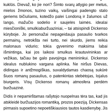
kuklūs. Dievaž, ko jie nori? Šimto svarų atlygio per metus,
mielos žmonos, tuzino vaikų, vaišingai padengto stalo
geriems bičiuliams, kotedžo palei Londoną ir žalumos už
lango, mažučio sodelio ir saujelės laimės. idealai
miesčioniški, smulkiaburžuaziniai, – tai atsispindi Dickenso
kūryboje. Jo personažai nepageidauja pasaulio tvarkos
permainų, netrokšta nei turto, nei skurdo, jiems reikia
malonaus vidurio; tokia gyvenimo maksima labai
išmintinga, kai jos laikosi smulkus krautuvininkas ar
vežikas, tačiau be galo pavojinga menininkui. Dickenso
idealus nublukino vargana aplinka. Ne niršus Dievas,
didingas ir antžmogiškas, suvaldydamas chaosą sukūrė
šiuos romanų pasaulius, o patenkintas stebėtojas, lojalus
biurgeris. Visų Dickenso romanų atmosfera perdėm
buržuazinė.
D
idis ir nepamirštamas rašytojo nuopelnas tėra tas, kad jis
atskleidė buržuazijos romantiką, prozos poeziją. Dickensas
pirmasis supoetino nepoetiškiausios tautos kasdienybę. Jis