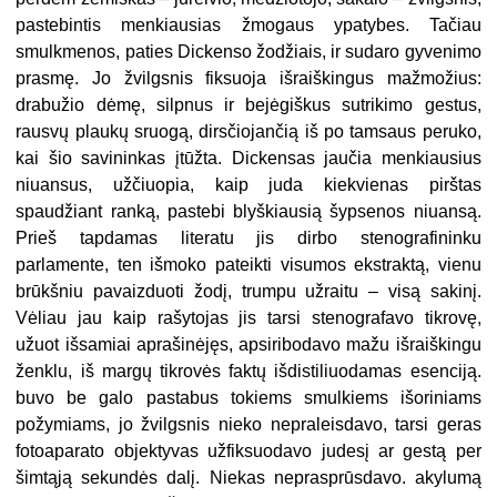
pastebintis menkiausias žmogaus ypatybes. Tačiau
smulkmenos, paties Dickenso žodžiais, ir sudaro gyvenimo
prasmę. Jo žvilgsnis fiksuoja išraiškingus mažmožius:
drabužio dėmę, silpnus ir bejėgiškus sutrikimo gestus,
rausvų plaukų sruogą, dirsčiojančią iš po tamsaus peruko,
kai šio savininkas įtūžta. Dickensas jaučia menkiausius
niuansus, užčiuopia, kaip juda kiekvienas pirštas
spaudžiant ranką, pastebi blyškiausią šypsenos niuansą.
Prieš tapdamas literatu jis dirbo stenografininku
parlamente, ten išmoko pateikti visumos ekstraktą, vienu
brūkšniu pavaizduoti žodį, trumpu užraitu – visą sakinį.
Vėliau jau kaip rašytojas jis tarsi stenografavo tikrovę,
užuot išsamiai aprašinėjęs, apsiribodavo mažu išraiškingu
ženklu, iš margų tikrovės faktų išdistiliuodamas esenciją.
buvo be galo pastabus tokiems smulkiems išoriniams
požymiams, jo žvilgsnis nieko nepraleisdavo, tarsi geras
fotoaparato objektyvas užfiksuodavo judesį ar gestą per
šimtąją sekundės dalį. Niekas neprasprūsdavo. akylumą