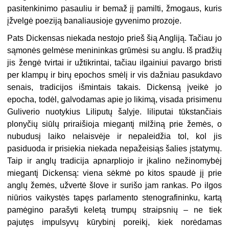
pasitenkinimo pasauliu ir bemaž jį pamilti, žmogaus, kuris
įžvelgė poeziją banaliausioje gyvenimo prozoje.
Pats Dickensas niekada nestojo prieš šią Angliją. Tačiau jo
sąmonės gelmėse menininkas grūmėsi su anglu. Iš pradžių
jis žengė tvirtai ir užtikrintai, tačiau ilgainiui pavargo bristi
per klampų ir birų epochos smėlį ir vis dažniau pasukdavo
senais, tradicijos išmintais takais. Dickensą įveikė jo
epocha, todėl, galvodamas apie jo likimą, visada prisimenu
Guliverio nuotykius Liliputų šalyje. liliputai tūkstančiais
plonyčių siūlų priraišioja miegantį milžiną prie žemės, o
nubudusį laiko nelaisvėje ir nepaleidžia tol, kol jis
pasiduoda ir prisiekia niekada nepažeisiąs šalies įstatymų.
Taip ir anglų tradicija apnarpliojo ir įkalino nežinomybėj
miegantį Dickensą: viena sėkmė po kitos spaudė jį prie
anglų žemės, užvertė šlove ir surišo jam rankas. Po ilgos
niūrios vaikystės tapęs parlamento stenografininku, kartą
pamėgino parašyti keletą trumpų straipsnių – ne tiek
pajutęs impulsyvų kūrybinį poreikį, kiek norėdamas