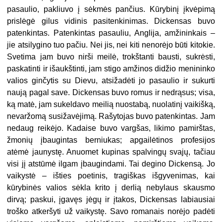
pasaulio, pakliuvo į sėkmės pančius. Kūrybinį įkvėpimą
prislėgė gilus vidinis pasitenkinimas. Dickensas buvo
patenkintas. Patenkintas pasauliu, Anglija, amžininkais –
jie atsilygino tuo pačiu. Nei jis, nei kiti nenorėjo būti kitokie.
Svetima jam buvo nirši meilė, trokštanti bausti, sukrėsti,
paskatinti ir išaukštinti, jam stigo amžinos didžio menininko
valios ginčytis su Dievu, atsižadėti jo pasaulio ir sukurti
naują pagal save. Dickensas buvo romus ir nedrąsus; visa,
ką matė, jam sukeldavo meilią nuostabą, nuolatinį vaikišką,
nevaržomą susižavėjimą. Rašytojas buvo patenkintas. Jam
nedaug reikėjo. Kadaise buvo vargšas, likimo pamirštas,
žmonių įbaugintas berniukas; apgailėtinos profesijos
atėmė jaunystę. Anuomet kupinas spalvingų svajų, tačiau
visi jį atstūmė ilgam įbaugindami. Tai degino Dickensą. Jo
vaikystė – išties poetinis, tragiškas išgyvenimas, kai
kūrybinės valios sėkla krito į derlią nebylaus skausmo
dirvą; paskui, įgavęs jėgų ir įtakos, Dickensas labiausiai
troško atkeršyti už vaikystę. Savo romanais norėjo padėti