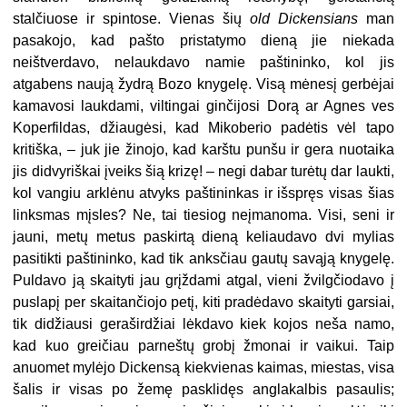
stalčiuose ir spintose. Vienas šių
old Dickensians
man
pasakojo, kad pašto pristatymo dieną jie niekada
neištverdavo, nelaukdavo namie paštininko, kol jis
atgabens naują žydrą Bozo knygelę. Visą mėnesį gerbėjai
kamavosi laukdami, viltingai ginčijosi Dorą ar Agnes ves
Koperfildas, džiaugėsi, kad Mikoberio padėtis vėl tapo
kritiška, – juk jie žinojo, kad karštu punšu ir gera nuotaika
jis didvyriškai įveiks šią krizę! – negi dabar turėtų dar laukti,
kol vangiu arklėnu atvyks paštininkas ir išspręs visas šias
linksmas mįsles? Ne, tai tiesiog neįmanoma. Visi, seni ir
jauni, metų metus paskirtą dieną keliaudavo dvi mylias
pasitikti paštininko, kad tik anksčiau gautų savąją knygelę.
Puldavo ją skaityti jau grįždami atgal, vieni žvilgčiodavo į
puslapį per skaitančiojo petį, kiti pradėdavo skaityti garsiai,
tik didžiausi geraširdžiai lėkdavo kiek kojos neša namo,
kad kuo greičiau parneštų grobį žmonai ir vaikui. Taip
anuomet mylėjo Dickensą kiekvienas kaimas, miestas, visa
šalis ir visas po žemę pasklidęs anglakalbis pasaulis;