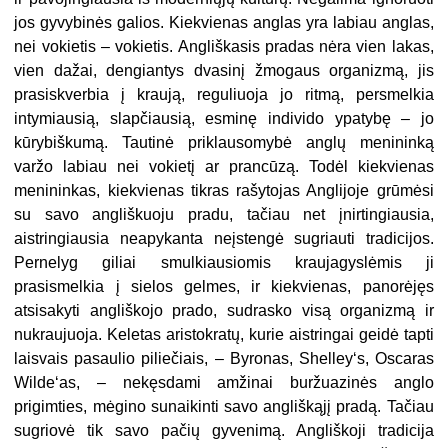
jos gyvybinės galios. Kiekvienas anglas yra labiau anglas,
nei vokietis – vokietis. Angliškasis pradas nėra vien lakas,
vien dažai, dengiantys dvasinį žmogaus organizmą, jis
prasiskverbia į kraują, reguliuoja jo ritmą, persmelkia
intymiausią, slapčiausią, esminę individo ypatybę – jo
kūrybiškumą. Tautinė priklausomybė anglų menininką
varžo labiau nei vokietį ar prancūzą. Todėl kiekvienas
menininkas, kiekvienas tikras rašytojas Anglijoje grūmėsi
su savo angliškuoju pradu, tačiau net įnirtingiausia,
aistringiausia neapykanta neįstengė sugriauti tradicijos.
Pernelyg giliai smulkiausiomis kraujagyslėmis ji
prasismelkia į sielos gelmes, ir kiekvienas, panorėjęs
atsisakyti angliškojo prado, sudrasko visą organizmą ir
nukraujuoja. Keletas aristokratų, kurie aistringai geidė tapti
laisvais pasaulio piliečiais, – Byronas, Shelley‘s, Oscaras
Wilde‘as, – nekęsdami amžinai buržuazinės anglo
prigimties, mėgino sunaikinti savo angliškąjį pradą. Tačiau
sugriovė tik savo pačių gyvenimą. Angliškoji tradicija