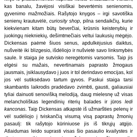
kas banalu, žavėjosi visiškai bevertėmis senienomis,
gyvenimo mažmožiais. Rašytojo knygos – irgi savotiška
senienų krautuvėlė,
curiosity shop
, pilna sendaikčių, kurie
kiekvienam kitam būtų beverčiai, krūsnis keistenybių ir
juokingų niekniekių, dešimtmečiais veltui laukusių mėgėjo.
Dickensas paėmė šiuos senus, apdulkėjusius daiktus,
nušveitė iki blizgesio, išdėliojo ir nušvietė savo linksmybės
saule. Ir staiga jie sutvisko neregėtomis varsomis. Taip jis
elgėsi su mažais, nevertinamais paprasto žmogaus
jausmais, įsiklausydavo į juos ir tol derindavo emocijas, kol
jos vėl sutiksėdavo tartum gyvos. Paskui staiga tarsi
skambantis laikrodis pradėdavo zvimbti, gausti, galiausiai
tyliai dainuoti senovišką melodiją, daug mielesnę už visas
melancholiškas legendinių riterių balades ir jūros
ledi
kanconas
. Taip Dickensas atkapstė iš užmaršties pelenų ir
vėl sudėliojo į tviskančią visumą visą paprastų žmonių
pasaulį: tik rašytojo kūriniuose jis iš tikrųjų atgijo.
Atlaidumas leido suprasti visas šio pasaulio kvailystes ir