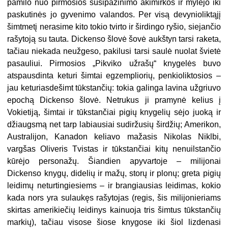
pamilo nuo pirmosios susipažinimo akimirkos ir mylėjo iki
paskutinės jo gyvenimo valandos. Per visą devynioliktąjį
šimtmetį nerasime kito tokio tvirto ir širdingo ryšio, siejančio
rašytoją su tauta. Dickenso šlovė šovė aukštyn tarsi raketa,
tačiau niekada neužgeso, pakilusi tarsi saulė nuolat švietė
pasauliui. Pirmosios „Pikviko užrašų“ knygelės buvo
atspausdinta keturi šimtai egzempliorių, penkioliktosios –
jau keturiasdešimt tūkstančių: tokia galinga lavina užgriuvo
epochą Dickenso šlovė. Netrukus ji pramynė kelius į
Vokietiją, šimtai ir tūkstančiai pigių knygelių sėjo juoką ir
džiaugsmą net tarp labiausiai sudiržusių širdžių; Amerikon,
Australijon, Kanadon keliavo mažasis Nikolas Niklbi,
vargšas Oliveris Tvistas ir tūkstančiai kitų nenuilstančio
kūrėjo personažų. Šiandien apyvartoje – milijonai
Dickenso knygų, didelių ir mažų, storų ir plonų; greta pigių
leidimų neturtingiesiems – ir brangiausias leidimas, kokio
kada nors yra sulaukęs rašytojas (regis, šis milijonieriams
skirtas amerikiečių leidinys kainuoja tris šimtus tūkstančių
markių), tačiau visose šiose knygose iki šiol lizdenasi