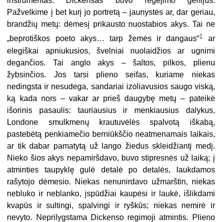
instrumentas. Dickensas buvo regėjimo genijus.
Pažvelkime į bet kurį jo portretą – jaunystės ar, dar geriau,
brandžių metų: dėmesį prikausto nuostabios akys. Tai ne
1
„beprotiškos poeto akys… tarp žemės ir dangaus“
ar
elegiškai apniukusios, švelniai nuolaidžios ar ugnimi
degančios. Tai anglo akys – šaltos, pilkos, plienu
žybsinčios. Jos tarsi plieno seifas, kuriame niekas
nedingsta ir nesudega, sandariai izoliavusios saugo viską,
ką kada nors – vakar ar prieš daugybę metų – pateikė
išorinis pasaulis: tauriausius ir menkiausius dalykus,
Londone smulkmenų krautuvėlės spalvotą iškabą,
pastebėtą penkiamečio berniūkščio neatmenamais laikais,
ar tik dabar pamatytą už lango žiedus skleidžiantį medį.
Nieko šios akys nepamiršdavo, buvo stipresnės už laiką; į
atminties taupyklę gulė detalė po detalės, laukdamos
rašytojo dėmesio. Niekas nenunirdavo užmarštin, niekas
nebluko ir neblanko, įspūdžiai kaupėsi ir laukė, išlikdami
kvapūs ir sultingi, spalvingi ir ryškūs; niekas nemirė ir
nevyto. Neprilygstama Dickenso regimoji atmintis. Plieno