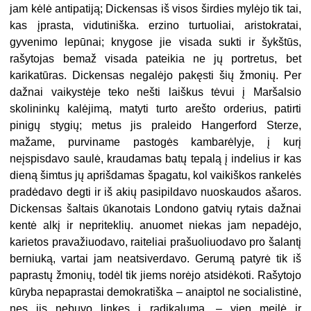
jam kėlė antipatiją; Dickensas iš visos širdies mylėjo tik tai,
kas įprasta, vidutiniška. erzino turtuoliai, aristokratai,
gyvenimo lepūnai; knygose jie visada sukti ir šykštūs,
rašytojas bemaž visada pateikia ne jų portretus, bet
karikatūras. Dickensas negalėjo pakęsti šių žmonių. Per
dažnai vaikystėje teko nešti laiškus tėvui į Maršalsio
skolininkų kalėjimą, matyti turto arešto orderius, patirti
pinigų stygių; metus jis praleido Hangerford Sterze,
mažame, purviname pastogės kambarėlyje, į kurį
neįspisdavo saulė, kraudamas batų tepalą į indelius ir kas
dieną šimtus jų aprišdamas špagatu, kol vaikiškos rankelės
pradėdavo degti ir iš akių pasipildavo nuoskaudos ašaros.
Dickensas šaltais ūkanotais Londono gatvių rytais dažnai
kentė alkį ir nepriteklių. anuomet niekas jam nepadėjo,
karietos pravažiuodavo, raiteliai prašuoliuodavo pro šalantį
berniuką, vartai jam neatsiverdavo. Gerumą patyrė tik iš
paprastų žmonių, todėl tik jiems norėjo atsidėkoti. Rašytojo
kūryba nepaprastai demokratiška – anaiptol ne socialistinė,
nes jis nebuvo linkęs į radikalumą, – vien meilė ir