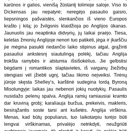
karūnos ir galios, vienišą žūstantį tolimoje saloje. Viso to
Dickensas jau nepatyrė; neregėjo pasaulio gaisro,
liepsningos pašvaistės, slenkančios iš vieno Europos
krašto į kitą; jo žvilgsnis klaidžioja po Anglijos ūkanas.
Jaunuolis jau neaptinka didvyrių, jų laikai praėjo. Tiesa,
keletas žmonių Anglijoje nenori tuo patikėti, jėga ir įkarščiu
jie mėgina pasukti riedančio laiko stipinus atgal, grąžinti
pasauliui ankstesnį siautulingą polėkį, tačiau Anglija
trokšta ramybės ir atstumia išsišokėlius. Jie gelbstisi
bėgdami į romantikos slaptavietes, iš varganų žiežirbų
stengiasi vėl įžiebti ugnį, tačiau likimo neįveiksi. Tirėnų
jūroje skęsta Shelley‘s, karštinė sudegina lordą Byroną
Misolungyje: laikas jau nebenori jokių nuotykių. Pasaulis
nusidažo pelenų spalva. Anglija ramių ramiausiai kramto
dar kruviną grobį; karaliauja buržua, prekeivis, makleris,
besirąžantis soste tarsi ant kušetės. Anglija virškina.
Menas, kad būtų populiarus, tuo laikotarpiu turėjo būti
lengvai virškinamas, privalėjo netrikdyti, neužgriūti