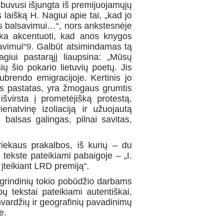
 buvusi išjungta iš premijuojamųjų
laišką H. Nagiui apie tai, „kad jo
os bal­savimui…“, nors ankstesnėje
enka akcentuoti, kad anos knygos
vi­mui“
9
. Galbūt atsimindamas tą
giui pastarąjį liaupsina: „Mūsų
ų šio pokario lietuvių poetų. Jis
u­brendo emigracijoje. Kertinis jo
is pastatas, yra žmogaus grumtis
virs­ta į prometėjišką protestą,
vienatvinę izoliaciją ir užuojautą
alsas galin­gas, pilnai savitas,
riekaus prakalbos, iš kurių – du
 tekste pateikiami pabaigoje – „I.
 įteikiant LRD premiją“.
grindinių tokio pobūdžio darbams
bų tekstai pateikiami autentiškai,
envardžių ir geografinių pavadinimų
e.