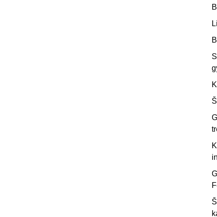
B
L
B
S
g
K
Š
G
t
K
i
G
F
Š
k