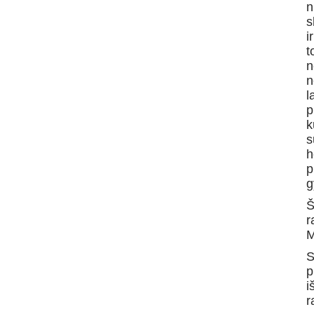
n
s
i
t
n
n
l
p
k
s
h
p
g
Š
r
M
S
p
i
r