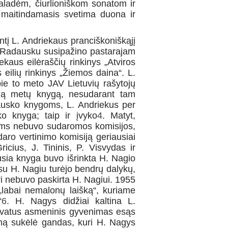
adėm, čiurlioniškom sonatom ir
 maitindamasis svetima duona ir
tį L. Andriekaus pran­ciškoniškąjį
 Radausku susipa­žino pastarajam
kaus eilėraščių rinkinys „Atviros
 eilių rinkinys „Žiemos daina“. L.
ie to meto JAV Lietuvių rašytojų
usią metų knygą, nesudarant tam
dausko knygoms, L. Andriekus per
ko knyga; taip ir įvyko
4
. Matyt,
ams nebuvo sudaro­mos komisijos,
daro vertinimo komisiją geriausiai
icius, J. Tininis, P. Visvydas ir
usia knyga buvo išrinkta H. Nagio
us su H. Nagiu turėjo bendrų dalykų,
ri nebuvo paskirta H. Nagiui. 1955
labai ne­malonų laišką“, kuriame
“
6
. H. Nagys didžiai kaltina L.
rivatus asmeni­nis gyvenimas esąs
imą sukėlė gandas, kuri H. Nagys