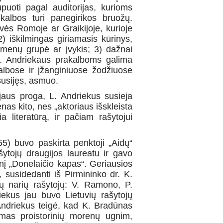
uoti pagal audi­torijas, kurioms
albos turi pane­girikos bruožų.
vės Romoje ar Graikijoje, kurioje
) iškilmingas giriamasis kūrinys,
menų grupė ar įvykis; 3) dažnai
 L. Andriekaus prakalboms galima
kalbose ir įžangi­niuose žodžiuose
susijęs, asmuo.
aus proga, L. Andriekus su­sieja
nas kito, nes „aktoriaus išskleista
ia literatūrą, ir pačiam rašytojui
5) buvo paskirta penktoji „Aidų“
šytojų draugijos laureatu ir gavo
inį „Donelaičio kapas“. Geriausios
susidedanti iš Pirmininko dr. K.
ių narių rašytojų: V. Ramono, P.
ekus jau buvo Lietuvių rašytojų
L Andriekus teigė, kad K. Bradūnas
amas proistorinių morenų ugnim,