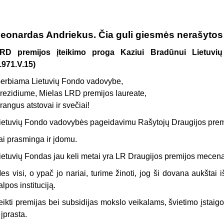
eonardas Andriekus. Čia guli giesmės nerašytos
RD premijos įteikimo proga Kaziui Bradūnui Lietuv
1971.V.15)
erbiama Lietuvių Fondo vadovybe,
rezidiume, Mielas LRD premijos laureate,
rangus atstovai ir svečiai!
ietuvių Fondo vadovybės pageidavimu Rašytojų Draugijos premi
ai prasminga ir įdomu.
ietuvių Fondas jau keli metai yra LR Draugijos premijos mecenat
es visi, o ypač jo nariai, turime žinoti, jog ši dovana aukštai 
alpos instituciją.
eikti premijas bei subsidijas mokslo veikalams, švietimo įstaig
r įprasta.