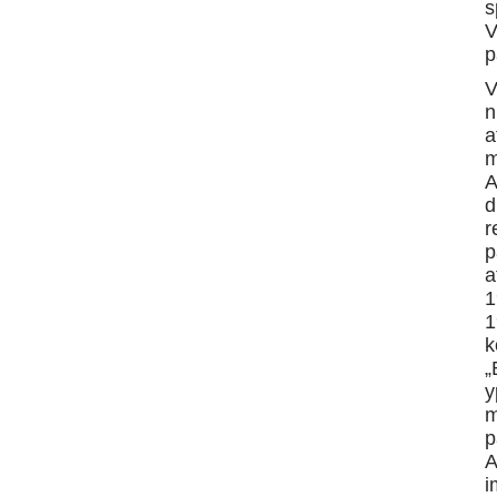
s
V
p
V
n
a
m
A
d
r
p
a
1
1
k
„
y
m
p
A
i