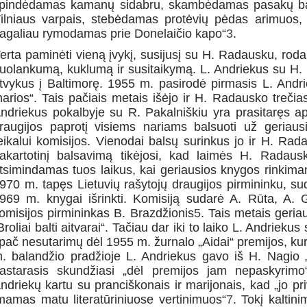
pindėdamas kamanų sidabru, skambėdamas pasakų bal
ilniaus varpais, stebėdamas protėvių pėdas arimuos,
agaliau rymodamas prie Donelaičio kapo“
3
.
erta paminėti vieną įvykį, susijusį su H. Radausku, rodan
uolankumą, kuklumą ir susitaikymą. L. Andriekus su H.
tvykus į Baltimorę. 1955 m. pasirodė pirmasis L. Andrie
arios“. Tais pačiais metais išėjo ir H. Radausko trečias
ndriekus pokalbyje su R. Pakalniškiu yra prasitaręs ap
raugijos paprotį visiems nariams balsuoti už geria
eikalui komisijos. Vienodai balsų surinkus jo ir H. Ra
akartotinį balsavimą tikėjosi, kad laimės H. Radaus
tsimindamas tuos laikus, kai geriausios knygos rinkim
970 m. tapęs Lietuvių rašytojų draugijos pirmininku, su
969 m. knygai išrinkti. Komisiją sudarė A. Rūta, A. Gr
omisijos pirmininkas B. Brazdžionis
5
. Tais metais geria
Broliai balti aitvarai“. Tačiau dar iki to laiko L. Andriek
pač nesutarimų dėl 1955 m. žurnalo „Aidai“ premijos, ku
. balandžio pradžioje L. Andriekus gavo iš H. Nagio „
astarasis skundžiasi „dėl premijos jam nepaskyrimo
ndriekų kartu su pranciškonais ir marijonais, kad „jo p
mamas matu literatūriniuose vertinimuos“
7
. Tokį kaltin