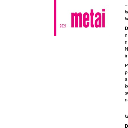
k
k
D
n
n
N
i
P
p
a
k
s
n
k
D