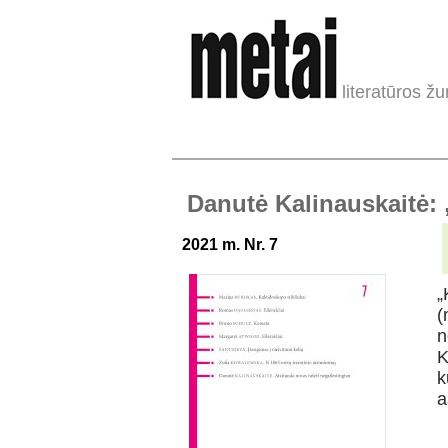
literatūros žu
Danutė Kalinauskaitė: 
2021 m. Nr. 7
„
(
n
K
k
a