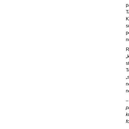
p
T
K
s
p
n
R
„
s
T
„
n
n
p
k
f