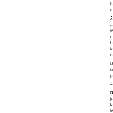
b
a
Ž
„
M
m
b
t
n
B
c
p
D
į
l
M