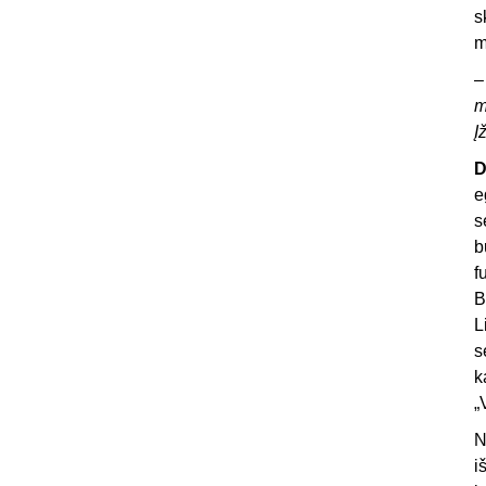
s
m
m
Į
D
e
s
b
f
B
L
s
k
„
N
i