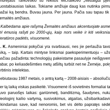
ndrejaus Tarkovskio su Nikitos Michalkovo „Nebaigta pje
uostabiausias laikas. Tokiame amžiuje daug kas nutinka pirmą
ažai ką bendra. Buvau jauna. Per jauna. Pačia sau tapau tik 
emaitės amžiaus.
–
Kalbėdama apie rašymą Žemaitės amžiaus akcentuojate asmeni
ėl ėmusią rašyti po 2000-ųjų, kaip nors veikė ir kiti veiksniai
iteratūros padėtis, visuomenė.
. K.
Asmeniniai pokyčiai yra svarbiausi, nes jie perlaužia tavo 
aiką, – taip. Kartais mintyse linksmai paeksperimentuoju – už
asčiau pažadinta: technologijų pakeistame pasaulyje neišgyvenč
abar, po keliasdešimties metų atšiltų turbūt net ne Žemėje, pokyč
irbtinis intelektas.
ebiutavau 1987 metais, o antrą kartą – 2008-aisiais – absoliučia
er tą laiką viskas pasikeitė. Visuomenė iš sovietinės formaliai tapo
uvo paruošęs laikas: gariūnmetį, banditizmą, šaudynes, nukap
deologinį kailio vartymą, susivokimus, atgailas, užsibarikad
ikindamas save, kad nenoromis, bet vis dėlto papratęs sėdėt