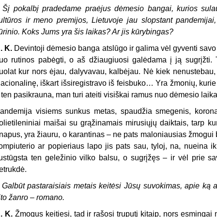
–
Šį pokalbį pradedame praėjus dėmesio bangai, kurios sula
ultūros ir meno premijos, Lietuvoje jau slopstant pandemijai,
ūrinio. Koks Jums yra šis laikas? Ar jis kūrybingas?
. K.
Devintoji dėmesio banga atslūgo ir galima vėl gyventi savo
uo rutinos pabėgti, o aš džiaugiuosi galėdama į ją sugrįžti
uolat kur nors ėjau, dalyvavau, kalbėjau. Nė kiek nenustebau
acionalinę, iškart išsiregistravo iš feisbuko… Yra žmonių, kur
r ten pasikrauna, man turi ateiti visiškai ramus nuo dėmesio laika
andemija visiems sunkus metas, spaudžia smegenis, korona t
olietileniniai maišai su grąžinamais mirusiųjų daiktais, tarp k
napus, yra žiauru, o karantinas – ne pats maloniausias žmogui bū
ompiuterio ar popieriaus lapo jis pats sau, tyloj, na, nueina ik
ustūgsta ten geležinio vilko balsu, o sugrįžęs – ir vėl prie 
etrukdė.
–
Galbūt pastaraisiais metais keitėsi Jūsų suvokimas, apie ką ar
ito žanro – romano.
. K
.
Žmogus keitiesi, tad ir rašosi truputį kitaip, nors esmingai