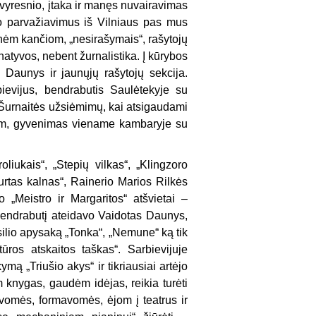
 vyresnio, įtaka ir manęs nuvairavimas
jo parvažiavimus iš Vilniaus pas mus
inėm kančiom, „nesirašymais“, rašytojų
rnatyvos, nebent žurnalistika. Į kūrybos
Daunys ir jaunųjų rašytojų sekcija.
ievijus, bendrabutis Saulėtekyje su
ės Šurnaitės užsiėmimų, kai atsigaudami
om, gyvenimas viename kambaryje su
iukais“, „Stepių vilkas“, „Klingzoro
urtas kalnas“, Rainerio Marios Rilkės
 „Meistro ir Margaritos“ atšvietai –
Į bendrabutį ateidavo Vaidotas Daunys,
silio apysaką „Tonka“, „Nemune“ ką tik
tūros atskaitos taškas“. Sarbievijuje
 „Triušio akys“ ir tikriausiai artėjo
 knygas, gaudėm idėjas, reikia turėti
vomės, formavomės, ėjom į teatrus ir