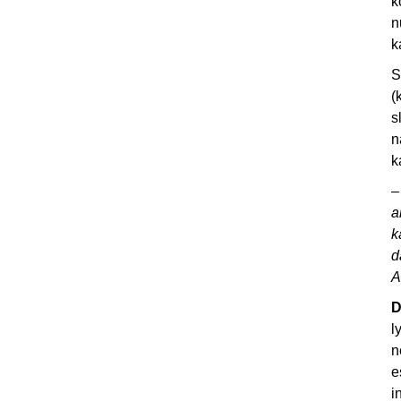
k
n
k
S
(
s
n
k
a
k
d
A
D
l
n
e
i