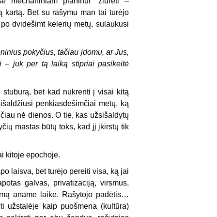
se mechaniniam pianinui“ žiūrėti –
 kartą. Bet su rašymu man tai turėjo
po dvidešimt kelerių metų, sulaukusi
nius pokyčius, tačiau įdomu, ar Jus,
 – juk per tą laiką stipriai pasikeitė
stuburą, bet kad nukrenti į visai kitą
sišaldžiusi penkiasdešimčiai metų, ką
iau nė dienos. O tie, kas užsišaldytų
ių mastas būtų toks, kad jį įkirstų tik
i kitoje epochoje.
 laisva, bet turėjo pereiti visa, ką jai
otas galvas, privatizaciją, virsmus,
avimą aname laike. Rašytojo padėtis…
i užstalėje kaip puošmena (kultūra)