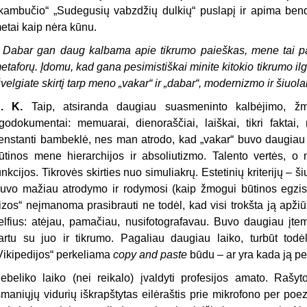
kambučio“ „Sudegusių vabzdžių dulkių“ puslapį ir apima be
etai kaip nėra kūnu.
–
Dabar gan daug kalbama apie tikrumo paieškas, mene tai pa
etaforų. Įdomu, kad gana pesimistiškai minite kitokio tikrumo il
žvelgiate skirtį tarp meno „vakar“ ir „dabar“,
modernizmo ir
šiuol
. K.
Taip, atsiranda daugiau suasmeninto kalbėjimo, žm
godokumentai: memuarai, dienoraščiai, laiškai, tikri faktai, 
enstanti bambeklė, nes man atrodo, kad „vakar“ buvo daugiau au
ūtinos mene hierarchijos ir absoliutizmo. Talento vertės, 
unkcijos. Tikrovės skirties nuo simuliakrų. Estetinių kriterijų – š
uvo mažiau atrodymo ir rodymosi (kaip žmogui būtinos egzist
izos“ neįmanoma prasibrauti ne todėl, kad visi trokšta ją apžiūr
elfius: atėjau, pamačiau, nusifotografavau. Buvo daugiau įtem
artu su juo ir tikrumo. Pagaliau daugiau laiko, turbūt tod
Vikipedijos“ perkeliama
copy
and paste
būdu – ar yra kada ją pe
ebeliko laiko (nei reikalo) įvaldyti profesijos amato. Rašyto
šmaniųjų vidurių iškrapštytas eilėraštis prie mikrofono per poez