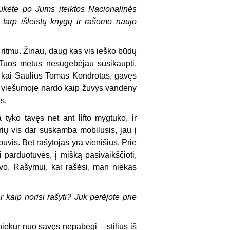
ukėte po Jums įteiktos Nacionalinės
 tarp išleistų knygų ir rašomo naujo
 ritmu. Žinau, daug kas vis ieško būdų
. Tuos metus nesugebėjau susikaupti,
, kai Saulius Tomas Kondrotas, gavęs
ie viešumoje nardo kaip žuvys vandeny
s.
yko tavęs net ant lifto mygtuko, ir
urių vis dar suskamba mobilusis, jau į
vis. Bet rašytojas yra vienišius. Prie
i parduotuvės, į mišką pasivaikščioti,
savo. Rašymui, kai rašėsi, man niekas
 kaip norisi rašyti? Juk perėjote prie
 niekur nuo savęs nepabėgi – stilius iš