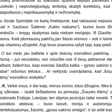
olūkių priėmimuose su šokolado spalvos keptais paršeliais i
usileido į neprivilegijuotųjų teritoriją skaityti korektūrų, ka
atapultavosi į nepriklausomybę ir nežinomybę.
u Jūrate Sprindyte ne kartą šnekėjome, kad labiausiai nepas
kad ir Sauliaus Šaltenio „Kalės vaikams“), kurios buvo iš
lenksčio – knygų skaitymas tada niekam nerūpėjo. Iš Glavlito 
asrus. Kiek įdomiausių patirčių per šituos virsmus – soti ir lai
aip vitaminų užsipirkti. Argi buvo įmanoma rašyti taip, kaip prieš
–
O tuo metu jau kalbėta ir apie lietuvių eseistikos pakilimą
rtumą –
j
uo nesistebiu, nes mūsiškė esė iš tiesų artimesnė liter
albant, būtent tuo, kaip eseistai žaidžia kalba – gyvas sakinio s
abar“ rašomus tekstus… Ar neklystu svarstydama, kad Jūsų
tėnų“ eseistikos mokykla?
. K.
Veikė visus, ir dar kaip, vienus erzino, kitus džiugino. Mes
yg užkratas – laukti šeštadienio su pirmuoju „Šiaurės Atėnų“
eatsirado Estijoje, Latvijoje, ten stiprias pozicijas laikė novelė. 
seistikos atstovai, – buvo laisvė, ironija ir autoironi
ntertekstualumas, žaismė, „gyvas sakinio smūgis“, ir tai ardė tr