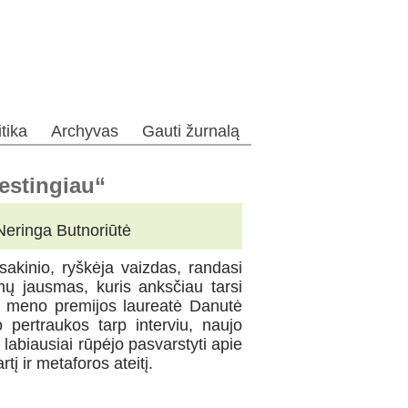
itika
Archyvas
Gauti žurnalą
estingiau“
Neringa Butnoriūtė
 sakinio, ryškėja vaizdas, randasi
ų jausmas, kuris anksčiau tarsi
ir meno premijos laureatė Danutė
 pertraukos tarp interviu, naujo
 labiausiai rūpėjo pasvarstyti apie
tį ir metaforos ateitį.