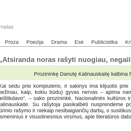
rnalas
Proza
Poezija
Drama
Esė
Publicistika
Kr
„Atsiranda noras rašyti nuogiau, negail
Prozininkę Danutę Kalinauskaitę kalbina 
Kai sėdu prie kompiuterio, ir sakinys ima klijuotis prie
nežinau, kaip, kokiu būdu) gyvas nervas – apima nam
eištikdavo“, – sako prozininkė, Nacionalinės kultūros 
alinauskaitė. Su rašytoja pasikalbėti nusprendėme po
ūrinio rašymo ir niekaip nesibaigiančių darbų, o susitikus
smeninius ir visuotinesnius virsmus, apie literatūros dabar