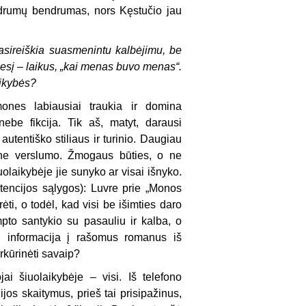
ndrumų bendrumas, nors Kęstučio jau
sireiškia suasmenintu kalbėjimu, be
gesį – laikus, „kai menas buvo menas“.
aikybės?
ones labiausiai traukia ir domina
nebe fikcija. Tik aš, matyt, darausi
tentiško stiliaus ir turinio. Daugiau
o ne verslumo. Žmogaus būties, o ne
iuolaikybėje jie sunyko ar visai išnyko.
encijos sąlygos): Luvre prie „Monos
ėti, o todėl, kad visi be išimties daro
pto santykio su pasauliu ir kalba, o
ėl informacija į rašomus romanus iš
rkūrinėti savaip?
jai šiuolaikybėje – visi. Iš telefono
ijos skaitymus, prieš tai prisipažinus,