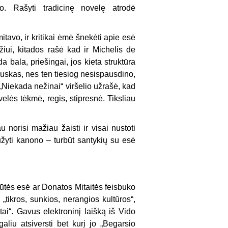
o. Rašyti tradicinę novelę atrodė
tavo, ir kritikai ėmė šnekėti apie esė
džiui, kitados rašė kad ir Michelis de
a bala, priešingai, jos kieta struktūra
skas, nes ten tiesiog nesispausdino,
„Niekada nežinai“ viršelio užrašė, kad
velės tėkmė, regis, stipresnė. Tiksliau
u norisi mažiau žaisti ir visai nustoti
laužyti kanono – turbūt santykių su esė
tės esė ar Donatos Mitaitės feisbuko
 „tikros, sunkios, nerangios kultūros“,
ai“. Gavus elektroninį laišką iš Vido
liu atsiversti bet kurį jo
„Begarsio