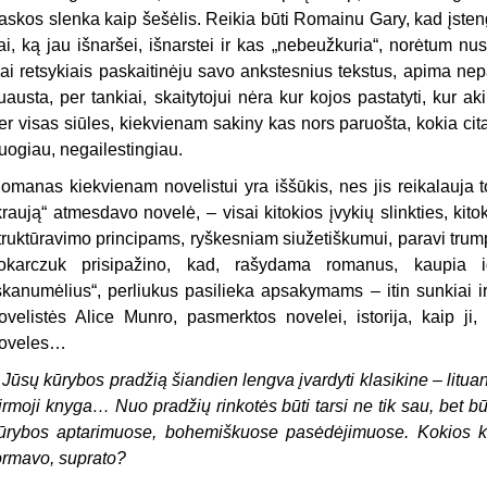
askos slenka kaip šešėlis. Reikia būti Romainu Gary, kad įstengt
ai, ką jau išnaršei, išnarstei ir kas „nebeužkuria“, norėtum nu
ai retsykiais paskaitinėju savo ankstesnius tekstus, apima nep
uausta, per tankiai, skaitytojui nėra kur kojos pastatyti, kur aki
er visas siūles, kiekvienam sakiny kas nors paruošta, kokia cit
uogiau, negailestingiau.
omanas kiekvienam novelistui yra iššūkis, nes jis reikalauja 
kraują“ atmesdavo novelė, – visai kitokios įvykių slinkties, kit
truktūravimo principams, ryškesniam siužetiškumui, paravi tru
okarczuk prisipažino, kad, rašydama romanus, kaupia idė
skanumėlius“, perliukus pasilieka apsakymams – itin sunkiai ir
ovelistės Alice Munro, pasmerktos novelei, istorija, kaip ji,
oveles…
–
Jūsų kūrybos pradžią šiandien lengva įvardyti klasikine – lituanis
irmoji knyga… Nuo pradžių rinkotės būti tarsi ne tik sau, bet 
ūrybos aptarimuose, bohemiškuose pasėdėjimuose. Kokios 
ormavo, suprato?