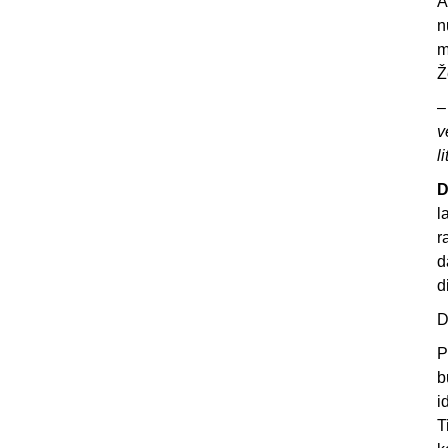
A
n
m
Ž
v
l
D
l
r
d
d
D
P
b
i
T