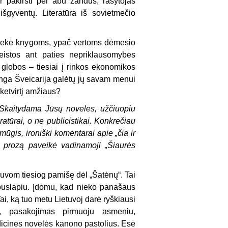
r pakirsti per abu žandus, rašytojas
d išgyventų. Literatūra iš sovietmečio
isekė knygoms, ypač vertoms dėmesio
leistos ant paties nepriklausomybės
globos – tiesiai į rinkos ekonomikos
minga Šveicarija galėtų jų savam menui
 ketvirtį amžiaus?
. Skaitydama Jūsų noveles, užčiuopiu
atūrai, o ne publicistikai. Konkrečiau
mūgis, ironiški komentarai apie „čia ir
 prozą paveikė vadinamoji „Šiaurės
 buvom tiesiog pamišę dėl „Šatėnų“. Tai
 puslapiu. Įdomu, kad nieko panašaus
Tai, ką tuo metu Lietuvoj darė ryškiausi
ja, pasakojimas pirmuoju asmeniu,
adicinės novelės kanono pastolius. Esė