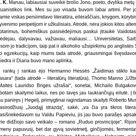
. K
.
Manau, labiausiai suveikė brolio Jono, poeto, dvylika metų
ituanistikos link. Mes su juo visada buvom labai artimi. Per 
amie viskas persiimdavo literatūra, eilėraščiais, knygom, kūryb
yvenimo peripetijom ir užkulisiais. Atrodė, nėra jokios kitos alte
ptarimus, bohemiškus pasisėdėjimus paskui įtraukė Vaidotas 
ėdėjau, dalyvavau, važiavau, maliausi… Universitetas, Sarb
isom jo tradicijom, taip pat ir alkoholio užsipirkimu po anglist
o egzekucijų, kaip mums tada atrodė, griausmingai švęsdav
iedra ir Diana buvo mano aplinka.
š rankų į rankas ėjo Hermanno Hessės „Žaidimas stiklo karol
asara“ (tada atrodė – literatūrų literatūra), Thomo Manno „Užb
Maltės Lauridso Brigės užrašai“, sonetai, Michailo Bulgakovo
ibotam skaitymo laikui, nes po tavęs jau laukiančiųjų eilutė. 
au paniręs į Hegelį, primygtinai ragindamas skaityti Roberto Mu
asirodžiusį „Juodąjį strazdą“, sakė, „va čia yra tikros litera
asišnekėdavom su Valdu Papieviu, jis jau buvo parašęs apsakymą
rie didžiojo savo veikalo – romano „Ruduo provincijoje“. Rijom
meny papuvusį, bet dar gyvą sovietmetį, ginčijomės, fermenta