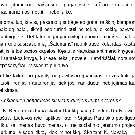
uvo įdomesnė, raiškesnė, pagaulesnė, arčiau skaitančioj
nachronizmas, nes ji – nebe laike.
inoma, tuoj iš visų pakampių subėgę epigonai reiškinį kompromi
palaidą balą“, tikroji esė turinti būti ne tokia, o kokią, pavyz
ontaigne’is. Bet talentingai parašytoji nebuvo amorfiška, palaid
an kėlė susižavėjimą. „Šatėnams“ nepriklausė Rolandas Rastau
et jis iš tos pačios kapelos. Kęstutis Navakas ant mano knygos 
ai santakos knyga, kur esė įteka į novelę, ir atvirkščiai, nors no
epasakyčiau. Viskas taip ir buvo.
et tie laikai jau praeity, nugravitavau grynosios prozos link, ja
ituoti. Ironija ir autoironija, kiek jos man duota, nebijojimas 
alikimas.
–
Ar šiandien bendrumas su kitais kūrėjais Jums svarbus?
. K
.
Bendrumas būna skaitant lauktą naują Giedros Radvilavičiū
rašus. „Lietuvos ryte“ aptikus, kad ir Sigitas Parulskis pasiilgęs
aikų, kai menas buvo menas, o „ne socialinio jautrumo projekt
orkūno, visada tikrą, kiek minorišką. Skaitant K. Navaką – ga