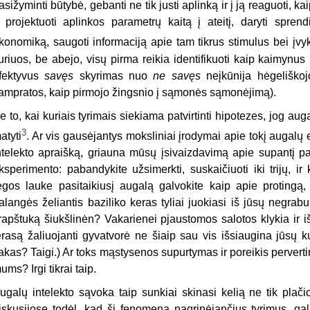
asižyminti būtybė, gebanti ne tik justi aplinką ir į ją reaguoti,
r projektuoti aplinkos parametrų kaitą į ateitį, daryti spre
konomiką, saugoti informaciją apie tam tikrus stimulus bei įvyk
uriuos, be abejo, visų pirma reikia identifikuoti kaip kaimynus (i
fektyvus
savęs
skyrimas nuo
ne savęs
neįkūnija hėgeliško
ampratos, kaip pirmojo žingsnio į sąmonės sąmonėjimą).
e to, kai kuriais tyrimais siekiama patvirtinti hipotezes, jog auga
3
atyti
. Ar vis gausėjantys moksliniai įrodymai apie tokį augalų el
ntelekto apraišką, griauna mūsų įsivaizdavimą apie supantį pa
ksperimento: pabandykite užsimerkti, suskaičiuoti iki trijų, ir
egos lauke pasitaikiusį augalą galvokite kaip apie protingą,
alangės želiantis baziliko keras tyliai juokiasi iš jūsų negra
rapštuką šiukšlinėn? Vakarienei pjaustomos salotos klykia ir 
erasą žaliuojanti gyvatvorė ne šiaip sau vis išsiaugina jūsų k
akas? Taigi.) Ar toks mąstysenos supurtymas ir poreikis perverti
ums? Irgi tikrai taip.
ugalų intelekto sąvoka taip sunkiai skinasi kelią ne tik plač
iskusijose todėl, kad šį fenomeną nagrinėjančius tyrimus, gal