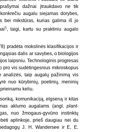
prašymai dažnai įtraukdavo ne tik
 konkrečiu augalu siejamas dorybes,
us bei mikstūras, kurias galima iš jo
5
mai
, taigi, kartu su praktiniu augalo
 pradėta mokslinės klasifikacijos ir
ngąsias dalis ar savybes, o biologijos
ijos laipsniu. Technologinis progresas
imo pro vis sudėtingesnius mikroskopus
 analizės, taip augalų pažinimą vis
yrė nuo kūrybinių, poetinių, meninių
prieinamu keliu.
soriką, komunikaciją, elgseną ir kitas
ebimas aklumo augalams (angl.
plant-
ingas, nuo žmogaus-gyvūno instinktų
ėti aplinkoje, prieš daugiau nei du
i pedagogų J. H. Wandersee ir E. E.