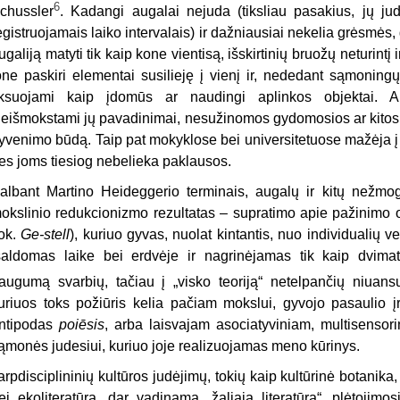
6
chussler
. Kadangi augalai nejuda (tiksliau pasakius, jų ju
egistruojamais laiko intervalais) ir dažniausiai nekelia grėsmė
ugaliją matyti tik kaip kone vientisą, išskirtinių bruožų neturintį
one paskiri elementai susilieję į vienį ir, nededant sąmoning
iksuojami kaip įdomūs ar naudingi aplinkos objektai. Au
eišmokstami jų pavadinimai, nesužinomos gydomosios ar kitos 
yvenimo būdą. Taip pat mokyklose bei universitetuose mažėja į 
es joms tiesiog nebelieka paklausos.
albant Martino Heideggerio terminais, augalų ir kitų nežmo
okslinio redukcionizmo rezultatas – supratimo apie pažinimo
ok.
Ge-stell
), kuriuo gyvas, nuolat kintantis, nuo individualių 
šaldomas laike bei erdvėje ir nagrinėjamas tik kaip dvimati
augumą svarbių, tačiau į „visko teoriją“ netelpančių niuans
uriuos toks požiūris kelia pačiam mokslui, gyvojo pasaulio 
ntipodas
poiēsis
, arba laisvajam asociatyviniam, multisensorin
ąmonės judesiui, kuriuo joje realizuojamas meno kūrinys.
arpdisciplininių kultūros judėjimų, tokių kaip kultūrinė botanika
ei ekoliteratūra, dar vadinama „žaliąja literatūra“, plėtojimos