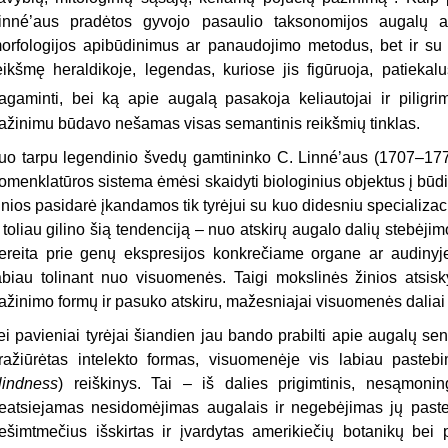
inné’aus pradėtos gyvojo pasaulio taksonomijos augalų a
orfologijos apibūdinimus ar panaudojimo metodus, bet ir su
eikšmę heraldikoje, legendas, kuriose jis figūruoja, patiekal
agaminti, bei ką apie augalą pasakoja keliautojai ir piligri
ažinimu būdavo nešamas visas semantinis reikšmių tinklas.
uo tarpu legendinio švedų gamtininko C. Linné’aus (1707–1778)
omenklatūros sistema ėmėsi skaidyti biologinius objektus į būdi
inios pasidarė įkandamos tik tyrėjui su kuo didesniu specializac
r toliau gilino šią tendenciją – nuo atskirų augalo dalių stebėj
ereita prie genų ekspresijos konkrečiame organe ar audinyje
abiau tolinant nuo visuomenės. Taigi mokslinės žinios atsisk
ažinimo formų ir pasuko atskiru, mažesniajai visuomenės daliai 
ei pavieniai tyrėjai šiandien jau bando prabilti apie augalų sen
ražiūrėtas intelekto formas, visuomenėje vis labiau past
lindness
) reiškinys. Tai – iš dalies prigimtinis, nesąmon
eatsiejamas nesidomėjimas augalais ir negebėjimas jų pasteb
ešimtmečius išskirtas ir įvardytas amerikiečių botanikų be