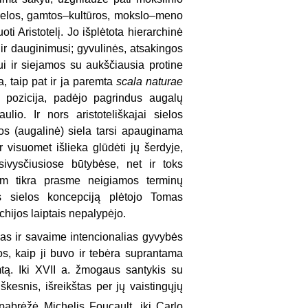
–sielos, gamtos–kultūros, mokslo–meno
oti Aristotelį. Jo išplėtota hierarchinė
 ir dauginimusi; gyvulinės, atsakingos
i ir siejamos su aukščiausia protine
a, taip pat ir ja paremta
scala naturae
 pozicija, padėjo pagrindus augalų
ulio. Ir nors aristoteliškajai sielos
s (augalinė) siela tarsi apauginama
r visuomet išlieka glūdėti jų šerdyje,
išsivysčiusiose būtybėse, net ir toks
 tam tikra prasme neigiamos terminų
nės sielos koncepciją plėtojo Tomas
archijos laiptais nepalypėjo.
as ir savaime intencionalias gyvybės
s, kaip ji buvo ir tebėra suprantama
mtą. Iki XVII a. žmogaus santykis su
škesnis, išreikštas per jų vaistingųjų
pabrėžė Michelis Foucault, iki Carlo