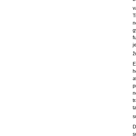
v
T
n
g
f
j
ž
E
h
a
p
n
t
t
s
D
s