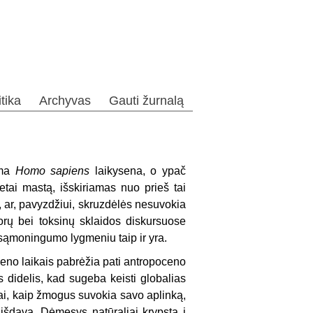
itika
Archyvas
Gauti žurnalą
ama
Homo
sapiens
laikysena, o ypač
netai mastą, išskiriamas nuo prieš tai
, ar, pavyzdžiui, skruzdėlės nesuvokia
orų bei toksinų sklaidos diskursuose
u sąmoningumo lygmeniu taip ir yra.
no laikais pabrėžia pati antropoceno
didelis, kad sugeba keisti globalias
tai, kaip žmogus suvokia savo aplinką,
 išdavą. Dėmesys natūraliai krypsta į