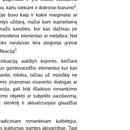
8
no, kartu siekiant ir didesnio tvarumo
.
ūroje buvo kaip ir kokie marginalai ar
nantys uždarą, mažai kam suprantamą
onažo savybės, kur kas dažniau jie
atmosferos elementas ar metafora. Net
oks naratyvas tėra alegorija grynai
9
fikaciją
.
situaciją aukštyn kojomis, keičiant
škus gamtovaizdžio elementus kur kas
savita, kitokia, tačiau už mūsiškę ne
mis įmanomas visavertis dialogas ar
zija, gali būti išlaikiusi romantizmo
jimo objekto ar subjekto vaizdavimą,
slenkstį ir aktualizuojasi glaudžiai
adiciniam romantiniam kalbėtojui,
as kuklumas gamtos akivaizdoje. Taip