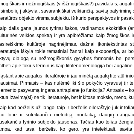
mogiškais ir nežmogiškais (viršžmogiškais?) pavidalais, augali
r simbolių į aktyviai, savarankiškai veikiančią, savitą patyrimin
iteratūros objekto virsmą subjektu, iš kurio perspektyvos ir pasak
aip dalis gana jaunos tyrimų šakos, vadinamos ekokritika (a
ultūrinės veiklos spektrą ir yra apibrėžiama kaip žmogiškos i
asireiškimo kultūroje nagrinėjimas, dažnai įkontekstintas s
iteratūroje iškyla tokie tematiniai žanrai kaip ekopoezija, ar b
ktyvų dialogą su nežmogiškomis gyvybės formomis bei persi
albėti apie tokius terminus kaip fitofenomenologija bei augalinė d
ąstant apie augalus literatūroje ir jau minėtą augalų literatūrini
lausimai. Pirmasis – kas nulėmė iki šio pokyčio vyravusį (ir teb
lemento pasyvumą ir gana antraplanę jo funkciją? Antrasis – kod
ktualizavimą(si) ne tik literatūroje, bet ir kitose mokslo, meno, ku
aip kad berželis už lango, taip ir berželis eilėraštyje juk ir tolia
au fone ir suteikiančiu melodiją, nuotaiką, daugių daugia
usakančiu lyrinio subjekto jausenas. Tačiau kuo toliau žengia
ampa, kad tasai berželis, ko gero, yra intelektuali, savi