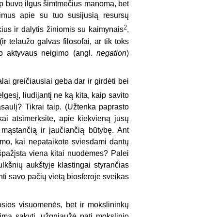
 kaip buvo ilgus šimtmečius manoma, bet
ndimus apie su tuo susijusią resursų
2
ius ir dalytis žiniomis su kaimynais
,
r telaužo galvas filosofai, ar tik toks
jo aktyvaus neigimo (angl.
negation
)
lai greičiausiai geba dar ir girdėti bei
gesį, liudijantį ne ką kita, kaip savito
saulį? Tikrai taip. (Užtenka paprasto
 kai atsimerksite, apie kiekvieną jūsų
 mąstančią ir jaučiančią būtybę. Ant
bumo, kai nepataikote sviesdami dantų
išpažįsta viena kitai nuodėmes? Palei
ulkšnių aukštyje klastingai styrančias
nti savo pačių vietą biosferoje sveikas
iosios visuomenės, bet ir mokslininkų
ima sakyti, užgniaužė pati mokslinio