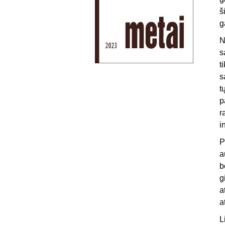
š
g
N
s
t
s
t
p
r
i
P
a
b
g
a
a
L