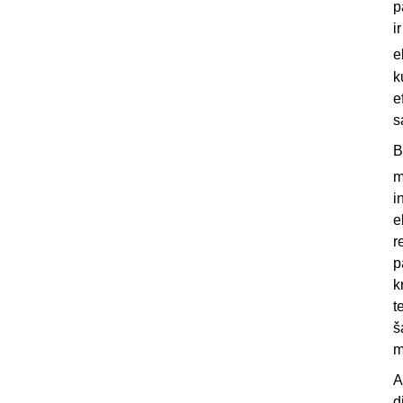
p
i
e
k
e
s
B
m
i
e
r
p
k
t
š
m
A
d