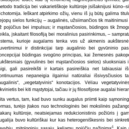
etodo tradicija bei vakarietiškoje kultūroje įsišaknijusi kūno
ichotomija. Ieškant atpirkimo ožių, vienu iš jų būtų galima titulu
rejopų sielos funkcijų – augalinės, užsiimančios tik maitinimusi
ž pojūčius bei impulsus; ir mąstančiosios, būdingos tik žmogu
eikla, įskaitant filosofiją bei moralinius pasirinkimus, – samprat
istema, kurioje augalams tenka vos už akmenis aukštesnė
uvertinimui ir distinkcijai tarp augalinio bei gyvūninio pasa
oncepcijai būdingas svogūno principas, kai žemesnės pakopo
ukštesniais (gyvulinės bei mąstančiosios sielos) sluoksniais i
aigi, gali pasireikšti ir kartais pasireiškia net labiausiai 
ontinuumas nepaneigia ilgainiui natūraliai išsivysčiusios
augalinis“, „vegetatyvinis“ konotacijos. Vėliau vegetatyvi
kvinietis bei kiti mąstytojai, tačiau ir jų filosofijose augalai hier
ita vertus, tam, kad buvo sunku augalus priimti kaip sąmoning
ormas, turėjo įtakos nuo technologinės bei mokslinės pažango
akarų kultūroje, neatsiejamas redukcionistinis požiūris į ga
ugalija buvo kultūriškai kur kas heterogeniškesnis bei sinkreti
4
avybių, mitologinių sąsajų, keliamų pojūčių pažinimą
. Kaip 