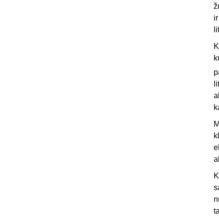
ž
i
l
K
k
p
l
a
k
M
k
e
a
K
s
n
t