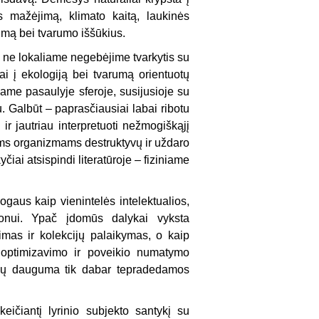
s mažėjimą, klimato kaitą, laukinės
jimą bei tvarumo iššūkius.
i ne lokaliame negebėjime tvarkytis su
i į ekologiją bei tvarumą orientuotų
iame pasaulyje sferoje, susijusioje su
 Galbūt – paprasčiausiai labai ribotu
 ir jautriau interpretuoti nežmogiškąjį
tiems organizmams destruktyvų ir uždaro
iai atsispindi literatūroje – fiziniame
gaus kaip vienintelės intelektualios,
onui. Ypač įdomūs dalykai vyksta
imas ir kolekcijų palaikymas, o kaip
o, optimizavimo ir poveikio numatymo
urių dauguma tik dabar tepradedamos
eičiantį lyrinio subjekto santykį su