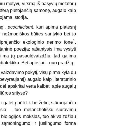
nių motyvų virsmą iš pasyvių metaforų
ę sferą plėtojančią sąmonę, augalo kaip
ojama istorija.
ngl.
ecocriticism
), kuri apima platesnį
r nežmogiškos būties santykio bei jo
1
tiprėjančio ekologinio nerimo fone
,
otaninė poezija; rašantysis ima vystyti
ima jų pasaulėvaizdžiu, tad galima
ialektika. Bet apie tai – nuo pradžių.
o vaizdavimo pokytį, visų pirma kyla du
evyraujantį) augalo kaip literatūrinio
ėl apskritai verta kalbėti apie augalų
ltūros srityse?
u galėtų būti tik berželiu, siūruojančiu
usia – tuo melancholišku siūravimu
 biologijos mokslas, tuo akivaizdžiau
ta sąmoningumo ir juslingumo forma