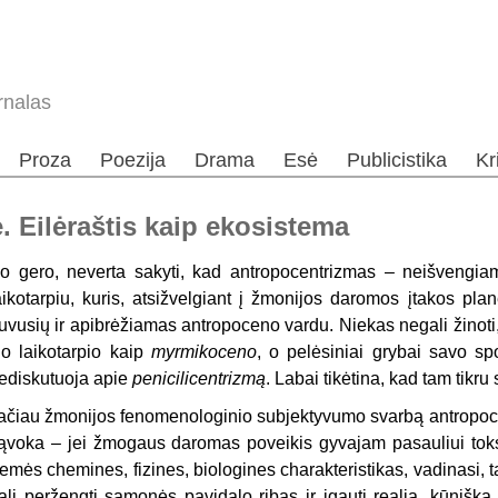
rnalas
Proza
Poezija
Drama
Esė
Publicistika
Kr
. Eilėraštis kaip ekosistema
o gero, neverta sakyti, kad antropocentrizmas – neišvengi
aikotarpiu, kuris, atsižvelgiant į žmonijos daromos įtakos pla
uvusių ir apibrėžiamas antropoceno vardu. Niekas negali žinoti
io laikotarpio kaip
myrmikoceno
, o pelėsiniai grybai savo sp
ediskutuoja apie
penicilicentrizmą
. Labai tikėtina, kad tam tikr
ačiau žmonijos fenomenologinio subjektyvumo svarbą antropoce
ąvoka – jei žmogaus daromas poveikis gyvajam pasauliui toks 
emės chemines, fizines, biologines charakteristikas, vadinasi, 
ali peržengti sąmonės pavidalo ribas ir įgauti realią, kūnišką