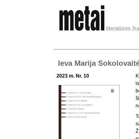
literatūros žu
Ieva Marija Sokolovaitė
2023 m. Nr. 10
K
l
b
š
n
T
s
Ž
g