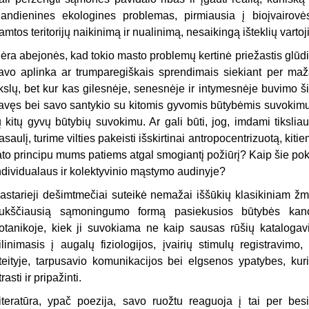
iandienines ekologines problemas, pirmiausia į bioįvairovė
amtos teritorijų naikinimą ir nualinimą, nesaikingą išteklių varto
ėra abejonės, kad tokio masto problemų kertinė priežastis glūd
avo aplinka ar trumparegiškais sprendimais siekiant per maža
ikslų, bet kur kas gilesnėje, senesnėje ir intymesnėje buvimo š
avęs bei savo santykio su kitomis gyvomis būtybėmis suvokimu.
ų kitų gyvų būtybių suvokimu. Ar gali būti, jog, imdami tiksliau
asaulį, turime vilties pakeisti išskirtinai antropocentrizuotą, ki
ato principu mums patiems atgal smogiantį požiūrį? Kaip šie pokyč
ndividualaus ir kolektyvinio mąstymo audinyje?
astarieji dešimtmečiai suteikė nemažai iššūkių klasikiniam žmo
ukščiausią sąmoningumo formą pasiekusios būtybės kan
otanikoje, kiek ji suvokiama ne kaip sausas rūšių katalogav
ilinimasis į augalų fiziologijos, įvairių stimulų registravim
teityje, tarpusavio komunikacijos bei elgsenos ypatybes, k
trasti ir pripažinti.
iteratūra, ypač poezija, savo ruožtu reaguoja į tai per besik