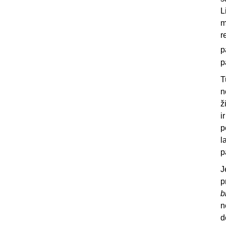
L
m
r
p
p
T
n
ž
i
p
l
p
J
p
b
n
d