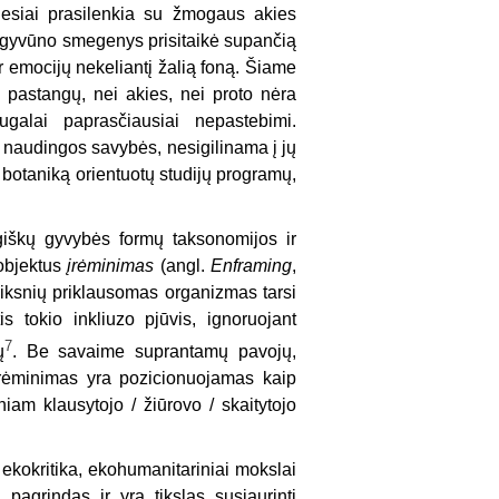
desiai prasilenkia su žmogaus akies
s, gyvūno smegenys prisitaikė supančią
 ir emocijų nekeliantį žalią foną. Šiame
ų pastangų, nei akies, nei proto nėra
galai paprasčiausiai nepastebimi.
naudingos savybės, nesigilinama į jų
botaniką orientuotų studijų programų,
giškų gyvybės formų taksonomijos ir
 objektus
įrėminimas
(angl.
Enframing
,
veiksnių priklausomas organizmas tarsi
s tokio inkliuzo pjūvis, ignoruojant
7
ų
. Be savaime suprantamų pavojų,
įrėminimas yra pozicionuojamas kaip
iam klausytojo / žiūrovo / skaitytojo
, ekokritika, ekohumanitariniai mokslai
i pagrindas ir yra tikslas susiaurinti