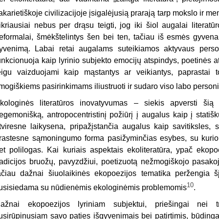
akarietiškoje civilizacijoje įsigalėjusią prarają tarp mokslo ir me
ikriausiai nebus per drąsu teigti, jog iki šiol augalai literat
eformalai, šmėkštelintys šen bei ten, tačiau iš esmės gyve
yvenimą. Labai retai augalams suteikiamos aktyvaus pers
unkcionuoja kaip lyrinio subjekto emocijų atspindys, poetinės 
eigu vaizduojami kaip mąstantys ar veikiantys, paprastai t
mogiškiems pasirinkimams iliustruoti ir sudaro viso labo personi
kologinės literatūros inovatyvumas – siekis apversti šią 
egemonišką, antropocentristinį požiūrį į augalus kaip į stati
tviresne laikysena, pripažįstančia augalus kaip savitiksles, 
rastesne sąmoningumo forma pasižyminčias esybes, su kurio
et polilogas. Kai kuriais aspektais ekoliteratūra, ypač ekopoe
radicijos bruožų, pavyzdžiui, poetizuotą nežmogiškojo pasako
ačiau dažnai šiuolaikinės ekopoezijos tematika peržengia šį 
10
usisiedama su nūdienėmis ekologinėmis problemomis
.
ažnai ekopoezijos lyriniam subjektui, priešingai nei tr
usirūpinusiam savo paties išgyvenimais bei patirtimis, būding