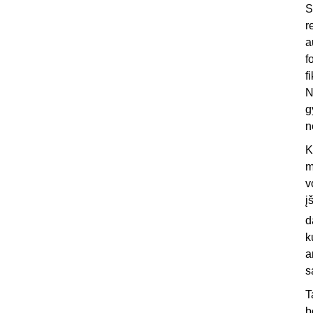
S
r
a
f
f
N
g
n
K
m
v
į
d
k
a
s
T
b