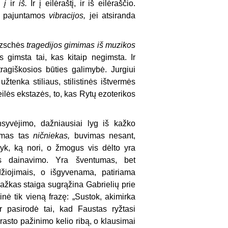
 –
į
ir
iš.
Ir į eilėraštį, ir iš eilėraščio.
ei pajuntamos
vibracijos,
jei atsiranda
etzschės
tragedijos gimimas iš muzikos
 gimsta tai, kas kitaip negimsta. Ir
tragiškosios būties galimybė. Jurgiui
žtenka stiliaus, stilistinės ištvermės
eilės ekstazės, to, kas Rytų ezoterikos
yvėjimo, dažniausiai lyg iš kažko
tamas tas
ničniekas,
buvimas nesant,
kyk, ką nori, o žmogus vis dėlto yra
ės dainavimo. Yra šventumas, bet
džiojimais, o išgyvenama, patiriama
Kažkas staiga sugrąžina Gabrielių prie
minė tik vieną frazę: „Sustok, akimirka
r pasirodė tai, kad Faustas ryžtasi
įprasto pažinimo kelio ribą, o klausimai