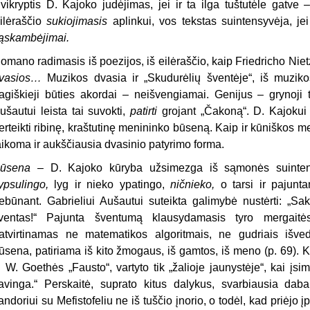
vikryptis D. Kajoko judėjimas, jei ir ta ilga tuštutėle gatve
ilėraščio
sukiojimasis
aplinkui, vos tekstas suintensyvėja, j
ąskambėjimai.
omano radimasis iš poezijos, iš eilėraščio, kaip Friedricho Ni
vasios…
Muzikos dvasia ir „Skudurėlių šventėje“, iš muzikos
ragiškieji būties akordai – neišvengiamai. Genijus – grynoji 
ušautui leista tai suvokti,
patirti
grojant „Čakoną“. D. Kajokui u
erteikti ribinę, kraštutinę menininko būseną. Kaip ir kūniškos m
aikoma ir aukščiausia dvasinio patyrimo forma.
ūsena
– D. Kajoko kūryba užsimezga iš sąmonės suintens
ypsulingo,
lyg ir nieko ypatingo,
ničnieko,
o tarsi ir pajun
ebūnant. Gabrieliui Aušautui suteikta galimybė nustėrti: „Sa
ventas!“ Pajunta šventumą klausydamasis tyro mergait
atvirtinamas ne matematikos algoritmais, ne gudriais išve
ūsena, patiriama iš kito žmogaus, iš gamtos, iš meno (p. 69). 
. W. Goethės „Fausto“, vartyto tik „žalioje jaunystėje“, kai įsi
avinga.“ Perskaitė, suprato kitus dalykus, svarbiausia daba
andoriui su Mefistofeliu ne iš tuščio įnorio, o todėl, kad priėjo 