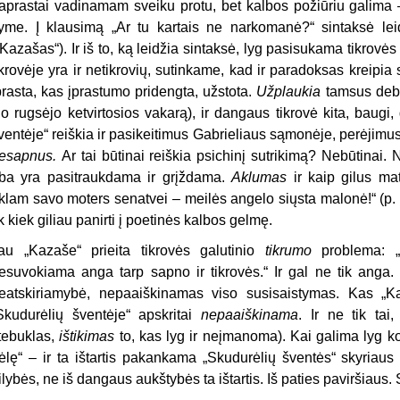
aprastai vadinamam sveiku protu, bet kalbos požiūriu galima –
yme. Į klausimą „Ar tu kartais ne narkomanė?“ sintaksė lei
„Kazašas“). Ir iš to, ką leidžia sintaksė, lyg pasisukama tikrovės
ikrovėje yra ir netikrovių, sutinkame, kad ir paradoksas kreipia 
prasta, kas įprastumo pridengta, užstota.
Užplaukia
tamsus debe
io rugsėjo ketvirtosios vakarą), ir dangaus tikrovė kita, baugi
ventėje“ reiškia ir pasikeitimus Gabrieliaus sąmonėje, perėjimus į
esapnus.
Ar tai būtinai reiškia psichinį sutrikimą? Nebūtinai. 
iba yra pasitraukdama ir grįždama.
Aklumas
ir kaip gilus m
klam savo moters senatvei – meilės angelo siųsta malonė!“ (p. 
ik kiek giliau panirti į poetinės kalbos gelmę.
au „Kazaše“ prieita tikrovės galutinio
tikrumo
problema:
esuvokiama anga tarp sapno ir tikrovės.“ Ir gal ne tik anga. 
eatskiriamybė, nepaaiškinamas viso susisaistymas. Kas „Ka
Skudurėlių šventėje“ apskritai
nepaaiškinama
. Ir ne tik ta
tebuklas,
ištikimas
to, kas lyg ir neįmanoma). Kai galima lyg k
ėlę“ – ir ta ištartis pakankama „Skudurėlių šventės“ skyriaus
ilybės, ne iš dangaus aukštybės ta ištartis. Iš paties paviršiaus. 