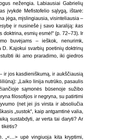
ogus nežengia. Labiausiai Gabrielių
 įvykdė Mefistofelio sąlygą, ištarė:
na jėga, mįslingiausia, visinteliausia –
esybę ir nusinešė į savo karaliją:
kas
s doktrina, esmių esmė!“ (p. 72–73). Ir
vimo buvėjams – ieškok, nenurimk,
a D. Kajokui svarbių poetinių doktrinų
pstulbti iki amo praradimo, iki giedros
 ir jos kasdieniškumą, ir aukščiausią
iūną): „Laiko linija nutrūko, pasaulis
idžiančioje sąmonės būsenoje sužibo
yna filosofijos ir negryna, su patirtimi
umo (net jei jis virsta ir absoliučia
iškasis „sustok“, kaip antgamtinė valia,
iką sustabdyti, ar verta tai daryti? Ar
 tikėtis?
ė. „<…> upė vingiuoja kita kryptimi,