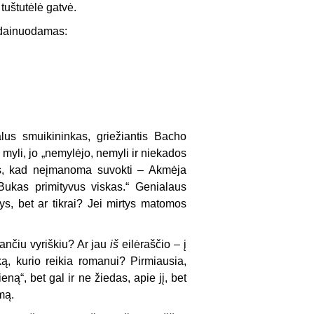
 tuštutėlė gatvė.
s dainuodamas:
alus smuikininkas, griežiantis Bacho
 myli, jo „nemylėjo, nemyli ir niekados
tos, kad neįmanoma suvokti – Akmėja
. Bukas primityvus viskas.“ Genialaus
tys, bet ar tikrai? Jei mirtys matomos
jančiu vyriškiu? Ar jau
iš
eilėraščio – į
ą, kurio reikia romanui? Pirmiausia,
ą“, bet gal ir ne žiedas, apie jį, bet
mą.