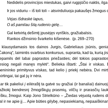
Nedidelis provincijos miestukas, gaivi rugpjūčio naktis, ilga
Ir jos viduriu – iš toli toli – atsvirduliuoja pakaušęs žmogu
Vėjas išdraskė lapus,
O aš pamilau šitą rudenio gėlę…
Gal ketvirtą dešimtį įpusėjęs vyriškis, gražiabalsis.
Rankos džinsinio švarkelio kišenėse.
(p. 269–270)
r klausydamasis tos dainos Jurgis, Gabrieliaus įsūnis, geni
Čakoną“, laimintis svarbius konkursus, supranta, kad ta, kurią jis
epamils dėl labai paprastos priežasties; dėl tokios papras
iesiog negali manęs mylėti“. Belieka ištarti: „Štai ir viskas
enininko primityvus
viskas,
tad kelio į priekį nebėra. Dvi mir
kirtingai, tai gal jų ir nėra.
ar tik pakeliui
į
eilėraštį ta gatvė su gražiai (ir banaliai) dainuo
ažkokį bendresnį žmogiškųjų prasmių, vilčių ir prarasčių lauk
išku, žmogui. Kaip Jono Strielkūno – „Žiedas vėjuotą rudens dien
al ir ne apie jį… Apie būties gilybę, nepasiekiamą, nepaaiškina