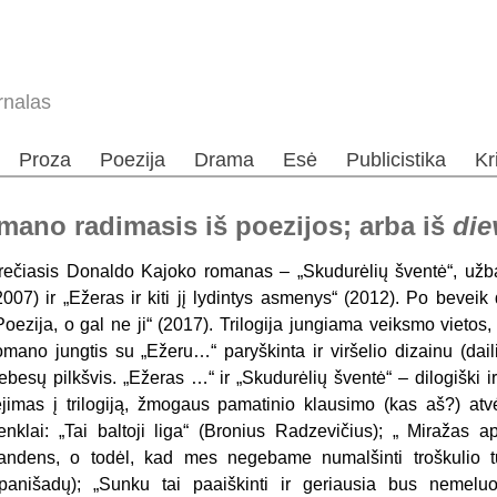
rnalas
Proza
Poezija
Drama
Esė
Publicistika
Kr
omano radimasis iš poezijos; arba iš
die
rečiasis Donaldo Kajoko romanas – „Skudurėlių šventė“, užbaig
2007) ir „Ežeras ir kiti jį lydintys asmenys“ (2012). Po beveik
Poezija, o gal ne ji“ (2017). Trilogija jungiama veiksmo vietos
omano jungtis su „Ežeru…“ paryškinta ir viršelio dizainu (dail
ebesų pilkšvis. „Ežeras …“ ir „Skudurėlių šventė“ – dilogiški ir
ėjimas į trilogiją, žmogaus pamatinio klausimo (kas aš?) at
enklai: „Tai baltoji liga“ (Bronius Radzevičius); „ Miražas
andens, o todėl, kad mes negebame numalšinti troškulio tu
panišadų); „Sunku tai paaiškinti ir geriausia bus nemel