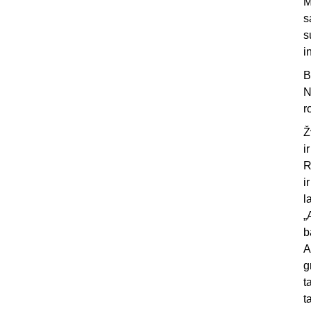
M
s
s
i
B
N
r
Ž
i
R
i
l
„
b
A
g
t
t