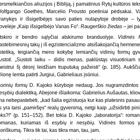
ersmelkiančios aliuzijos į Bibliją, į pamatinius Rytų kultūros t
olfgango Goethės, Marcelio Prousto poetiniai pėdsakai. 
ranykęs ir išsigelbėjęs savo paties nutapytoje drobėje – l
ovelėje „Kaip išsigelbėjo Vanas Fo“.
Raugerškio žiedas ­­­
–
jei p
tskiro ir bendro sąlyčiai atskirumo branduolyje.
Vidinės
astebimesnių takų į iš egzistencializmo atsišakojančią hermene
stetiką, teigiančią meno kokybę lemiančių vidinių formų gy
ustoti.
„Sustoti laiku – didis menas, paklūstąs visuotiniam 
eistrui šį dėsnį leidžiam truputuką pažeisti“ (p. 185). Aukšč
ilionę lemta patirti Jurgiui, Gabrieliaus įsūniui.
šorinių formų
D. Kajoko kūryboje nedaug. Jos nugramzdintos į
esybių
dialektiką. Abejonė išlaikoma: Gabrielius Aušautas, klio
ma nebepastebėti, „kad šalia egzistuoja kur kas platesnis pasau
is yra tarsi „pamiršęs“ realų gyvenimą, netgi kaip „užsidirbti pini
oks?!“ (p. 151–152). Bet tokia D. Kajoko „laboratorija“: roma
omanas, kuriamas iš
esybių
ir
nesybių.
Vidinės formos 
šoriškumą. Tikra tik tai, kas tikra man, tau, jam.