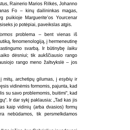
ekstus, Rainerio Marios Rilkės, Johanno
Vanas Fo – kinų dailininkas magas,
yg puikioje Marguerite’os Yourcenar
asiseks jo potėpiai, paveikslas atgis.
 formos
problema – bent vienas iš
utiką, fenomenologiją, į hermeneutinę
vastingumo svarbą. Ir būtinybę
laiku
saiko dėsniui; tik aukščiausio rango
iausiojo rango meno žaltvykslė – jos
 mitų, archetipų gilumas, į
esybių
ir
vęsis vidinėmis formomis, pajunta, kad
lis su savo problemomis, buitimi“, kad
gų“. Ir dar sykį paklausia: „Tad kas jis
nas kaip vidinių (arba dvasios) formų
yra nebūdamos, tik persmelkdamos