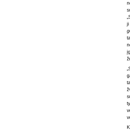
n
s
„
j
g
t
n
į
ž
„
g
t
ž
s
t
v
v
K