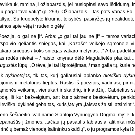
evirkauk, ramina jį ožiabarzdis, jei nuslopinsi savo išdidumą, ir
au pagal tavo valią“ (p. 293). Ožiabarzdis – tas pats Vanas Fo, 
altyje. Su kruopelyte tikrumo, teisybės, pasiryžęs jų neatiduoti
ainos apie vėją ir rudenio gėlę“.
Poezija, o gal ne ji“. Arba: „o gal tai jau ne ji“ – temos varia
tspalvio geliantis sniegas, kai „Kazašo“ veikėjo sąmonėje vi
akaro sniegas / koks sniegas vakaro mėlynas…“ Arba padeklam
as rodės niekai – / raisto kmynas dėlė Magdalietės plaukai…
ugustės
lūpų: „O tėve, jei tai išprotėjimas, / man gaila tų, kurie
ik
dykinėtojas
, tik tas, kurį galiausiai aplanko
dieviško dyki
ojomis ir metaforos lieptus. Rastis iš poezijos, vadinasi, pir
ąmonės veiksmų, vienukart ir skaidrių, ir klaidžių. Gabrielius
odą. Iš kur bežvelgtum, ant kurio akmens bestovėtum, penkio
ieviškai dykinėti geba tas, kuris
jau
yra „laisvas žaisti, atsiminti“
eno šešiaeilio, vadinamo Slaptojo Vynuogyno Dogma, mįslė, ku
epanašūs į žmones, „tačiau jų pasaulis labiausiai atitinka mūsiš
urinčių bemaž vienodą šalininkų skaičių“, o jų programos kyla iš 