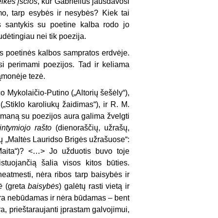
lkės įsčios
, kur Gabrielius jausdavosi
mo, tarp esybės ir nesybės? Kiek tai
 santykis su poetine kalba rodo jo
udėtingiau nei tik poezija.
tos poetinės kalbos sampratos erdvėje.
i perimami poezijos. Tad ir keliama
sąmonėje tezė.
co Mykolaičio-Putino („Altorių šešėly“),
Stiklo karoliukų žaidimas“), ir R. M.
romaną su poezijos aura galima žvelgti
intymiojo
rašto
(dienoraščių, užrašų,
tų „Maltės Lauridso Brigės užrašuose“:
„Maita“)? <…> Jo užduotis buvo toje
istuojančią šalia visos kitos būties.
eatmesti, nėra ribos tarp baisybės ir
ė
(greta
baisybės
) galėtų rasti vietą ir
s yra nebūdamas ir nėra būdamas – bent
, prieštaraujanti įprastam galvojimui,