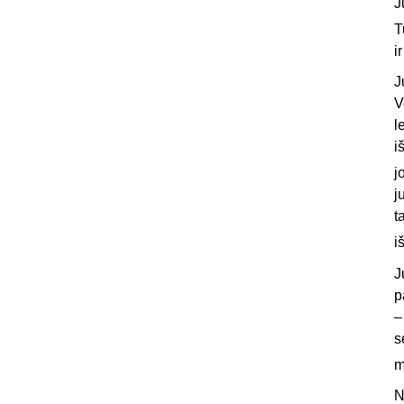
J
T
i
J
V
l
i
j
j
t
i
J
p
–
s
m