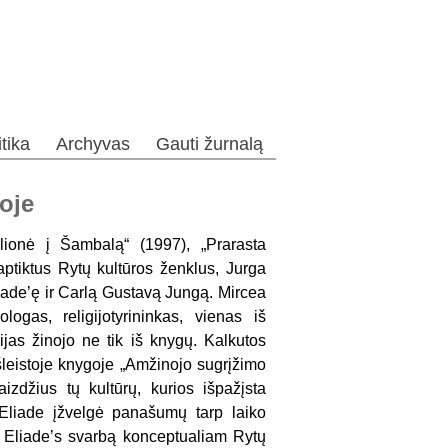
itika
Archyvas
Gauti žurnalą
oje
elionė į Šambalą“ (1997), „Prarasta
aptiktus Rytų kultūros ženklus, Jurga
liade’ę ir Carlą Gustavą Jungą. Mircea
gas, religijotyrininkas, vienas iš
gijas žinojo ne tik iš knygų. Kalkutos
i išleistoje knygoje „Amžinojo sugrįžimo
izdžius tų kultūrų, kurios išpažįsta
 M. Eliade įžvelgė panašumų tarp laiko
. Eliade’s svarbą konceptualiam Rytų