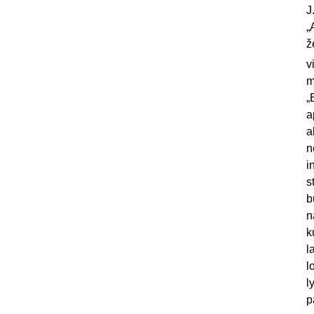
J
„
ž
v
m
„
a
a
n
i
s
b
n
k
l
l
l
p