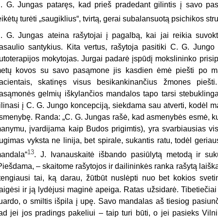
. G. Jungas pataręs, kad prieš pradedant gilintis į savo pas
eikėtų turėti „saugiklius“, tvirtą, gerai subalansuotą psichikos str
. G. Jungas ateina rašytojai į pagalbą, kai jai reikia suvokt
asaulio santykius. Kita vertus, rašytoja pasitiki C. G. Jungo 
utoterapijos mokytojas. Jurgai padarė įspūdį mokslininko prisi
etų kovos su savo pasąmone jis kasdien ėmė piešti po m
acientais, skatinęs visus besikankinančius žmones piešti.
asąmonės gelmių iškylančios mandalos tapo tarsi stebuklingais
ilinasi į C. G. Jungo koncepciją, siekdama sau atverti, kodėl m
smenybę. Randa: „C. G. Jungas rašė, kad asmenybės esmė, ku
anymu, įvardijama kaip Budos prigimtis), yra svarbiausias vi
ugimas vyksta ne linija, bet spirale, sukantis ratu, todėl geriaus
13
andala“
. J. Ivanauskaitė išbando pasiūlytą metodą ir suk
Piešdama, – skaitome rašytojos ir dailininkės ranka rašytą laišką
tengiausi tai, ką darau, žūtbūt nuslėpti nuo bet kokios sveti
aigėsi ir ją lydėjusi maginė apeiga. Ratas užsidarė. Tibetiečia
uardo, o smiltis išpila į upę. Savo mandalas aš tiesiog pasiun
ad jei jos pradings pakeliui – taip turi būti, o jei pasieks Vi