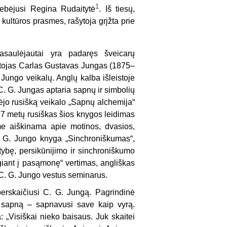
1
stebėjusi Regina Rudaitytė
. Iš tiesų,
 kultūros prasmes, rašytoja grįžta prie
asaulėjautai yra padaręs šveicarų
inėtojas Carlas Gustavas Jungas (1875–
Jungo veikalų. Anglų kalba išleistoje
C. G. Jungas aptaria sapnų ir simbolių
jo rusišką veikalo „Sapnų alchemija“
97 metų rusiškas šios knygos leidimas
ame aiškinama apie motinos, dvasios,
 C. G. Jungo knyga „Sinchroniškumas“,
tybę, persikūnijimo ir sinchroniškumo
giant į pasąmonę“ vertimas, angliškas
s C. G. Jungo vestus seminarus.
erskaičiusi C. G. Jungą. Pagrindinė
o sapną – sapnavusi save kaip vyrą.
 „Visiškai nieko baisaus. Juk skaitei