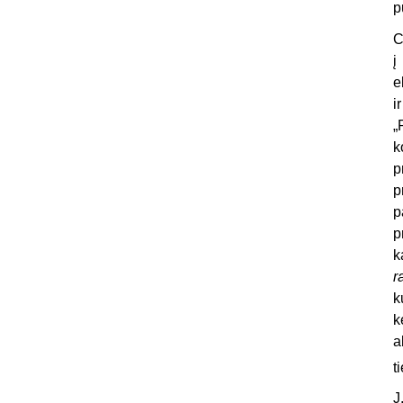
p
C
į
e
i
„
k
p
p
p
p
k
r
k
k
a
t
J