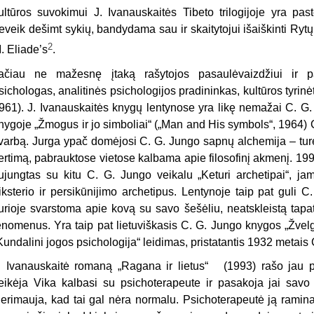
ultūros suvokimui J. Ivanauskaitės Tibeto trilogijoje yra pa
eveik dešimt sykių, bandydama sau ir skaitytojui išaiškinti Rytų
2
. Eliade’s
.
ačiau ne mažesnę įtaką rašytojos pasaulėvaizdžiui ir p
sichologas, analitinės psichologijos pradininkas, kultūros tyr
961). J. Ivanauskaitės knygų lentynose yra likę nemažai C. G. 
nygoje „Žmogus ir jo simboliai“ („Man and His symbols“, 1964) 
varbą. Jurga ypač domėjosi C. G. Jungo sapnų alchemija – turė
ertimą, pabrauktose vietose kalbama apie filosofinį akmenį. 19
ujungtas su kitu C. G. Jungo veikalu „Keturi archetipai“, j
riksterio ir persikūnijimo archetipus. Lentynoje taip pat guli
urioje svarstoma apie kovą su savo šešėliu, neatskleistą tapa
enomenus. Yra taip pat lietuviškasis C. G. Jungo knygos „Žvel
Kundalini jogos psichologija“ leidimas, pristatantis 1932 metai
. Ivanauskaitė romaną „Ragana ir lietus“ (1993) rašo jau p
eikėja Vika kalbasi su psichoterapeute ir pasakoja jai sav
erimauja, kad tai gal nėra normalu. Psichoterapeutė ją ramina: