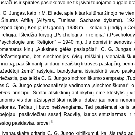
usračius ir spirales pasiekdavo ne tik įsivaizduojamo augalo bra
. G. Jungas, kaip ir M. Eliade, apie kitas kultūras žinojo ne vie
 Šiaurės Afriką (Alžyras, Tunisas, Sacharos dykuma). 1
kspedicijon į Keniją ir Ugandą. 1938 m. – keliauja į Indiją ir Cei
r religija. Išleidžia knygą „Psichologija ir religija“ („Psycholo
Psychologie und Religion“
–
1940 m.). Jis domisi ir senovės 
omentarus kinų „Auksinės gėlės paslapčiai“. C. G. Jungas sa
riežastingumo, bet sinchronijos (visų reiškinių vienalaikišk
rincipą, paaiškinantį jai daug neaiškių tikrovės paslapčių, perim
ažadėtoji žemė“ rašytoja, bandydama išsiaiškinti savo paskut
riežastis, pasitelkia C. G. Jungo sinchroniškumo sampratą: „Tuome
as C. G. Jungo psichoanalizėje vadinama „sinchroniškumu“, o
abmo
principu. Šimtai atsitiktinių aplinkybių ėmė klostytis į v
uriomis vis dar užsispyrėliškai netikiu, dabar jau noriu nenor
elionės. Tačiau ji buvo neišvengiama. Tad pasiėmusi kelis t
bejojau, pasikviečiau seserį Radvilę, kurios entuziazmas ir n
9
iesiog pasidaviau srovei“
.
. Ivanauskaitė pritaria C. G. Jungo kritiškumui, kai šis rašo ap