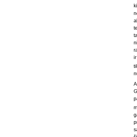
k
n
a
t
t
n
r
i
t
n
A
G
p
m
g
p
s
š