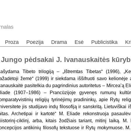
rnalas
Proza
Poezija
Drama
Esė
Publicistika
Kr
 Jungo pėdsakai J. Ivanauskaitės kūryb
ašydama Tibeto trilogiją – „Ištremtas Tibetas“ (1996), „K
ažadėtoji žemė“ (1999) ir siekdama iššifruoti savo kelionėje 
vanauskaitė pasitelkia du pagrindinius autoritetus – Mircea’ą E
liade (1907–1986) – Prancūzijoje gyvenęs rumunų kultūrolo
omparatyvistinių religijų tyrinėjimų pradininkų, apie Rytų reli
niversitete jis studijavo indų filosofiją ir sanskritą. Lietuviška
itas. Archetipai ir kartotė“ M. Eliade rekonstruoja pasaulėva
kiistorinį-ciklinį, arba, kitais žodžiais tariant, mitinį laiką.
oncepcijos antikinių filosofų tekstuose ir Rytų mokymuose. M