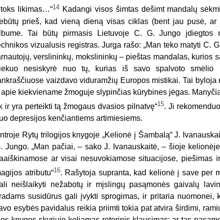
14
itoks likimas…“
Kadangi visos šimtas dešimt mandalų sėkming
ebūtų prieš, kad vieną dieną visas ciklas (bent jau pusė, ar 
lbume. Tai būtų pirmasis Lietuvoje C. G. Jungo įdiegtos 
echnikos vizualusis registras. Jurga rašo: „Man teko matyti C.
arnautojų, verslininkų, mokslininkų – pieštas mandalas, kurios s
iekuo nesiskyrė nuo tų, kurias iš savo spalvoto smėlio p
ankraščiuose vaizdavo viduramžių Europos mistikai. Tai byloja 
r apie kiekviename žmoguje slypinčias kūrybines jėgas. Manyči
15
ik ir yra perteikti tą žmogaus dvasios pilnatvę“
. Ji rekomenduo
uo depresijos kenčiantiems artimiesiems.
ntroje Rytų trilogijos knygoje „Kelionė į Šambalą“ J. Ivanauskaitė
. Jungo. „Man pačiai, – sako J. Ivanauskaitė, – šioje kelionėje
aaiškinamose ar visai nesuvokiamose situacijose, piešimas i
16
agijos atributu“
. Rašytoja supranta, kad kelionė į save per
ali neišlaikyti nežabotų ir mįslingų pasąmonės gaivalų lavi
radams susidūrus gali įvykti sprogimas, ir pritaria nuomonei, 
avo esybės pavidalus reikia priimti tokia pat atvira širdimi, rami
ios knygos skyriuje keliamas retorinis klausimas: ar tas pasąm