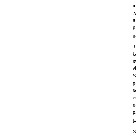
m
„
a
p
n
J
k
s
v
S
p
s
e
p
p
t
S