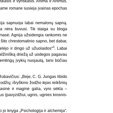
kasis ir vyriškasis. Anima ir Animus.
šiame romane susieja įvairias epochas
gnija sapnuoja labai nemalonų sapną.
da nėra buvusi. Tik staiga su bloga
ti masė. Agnija užsidengia rankomis ne
 šito chrestomatinio sapno, bet dabar,
4
telėjo ir dingo už užuolaidos“
. Labai
 milžinišką driežą už uodegos pagavau
emtingų įvykių nuojautą, tarsi būčiau
bavičius: „Beje, C. G. Jungas libido
žodžių; išryškino žodžio
tejas
reikšmių
asinė ir maginė galia, vyro sėkla –
us (pavyzdžiui, ugnis, ugnies krosnis-
jo knyga „Psichologija ir alchemija“.