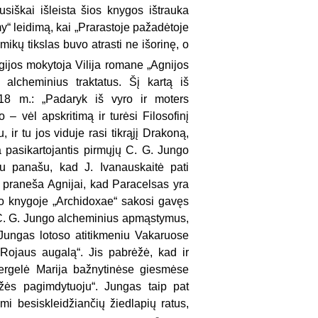
siškai išleista šios knygos ištrauka
“ leidimą, kai „Prarastoje pažadėtoje
ikų tikslas buvo atrasti ne išorinę, o
gijos mokytoja Vilija romane „Agnijos
alcheminius traktatus. Šį kartą iš
618 m.: „Padaryk iš vyro ir moters
o – vėl apskritimą ir turėsi Filosofinį
ir tu jos viduje rasi tikrąjį Drakoną,
 pasikartojantis pirmųjų C. G. Jungo
au panašu, kad J. Ivanauskaitė pati
ja praneša Agnijai, kad Paracelsas yra
vo knygoje „Archidoxae“ sakosi gavęs
 C. G. Jungo alcheminius apmąstymus,
 Jungas lotoso
atitikmeniu
Vakaruose
„Rojaus augalą“. Jis pabrėžė, kad ir
 Mergelė Marija bažnytinėse giesmėse
žės pagimdytuoju“. Jungas taip pat
i besiskleidžiančių žiedlapių ratus,