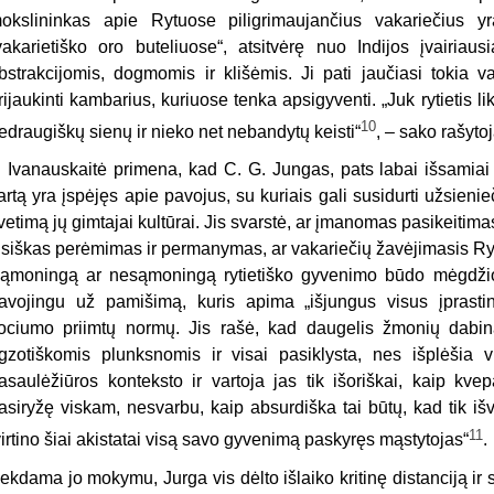
okslininkas apie Rytuose piligrimaujančius vakariečius 
vakarietiško oro buteliuose“, atsitvėrę nuo Indijos įvairiausi
bstrakcijomis, dogmomis ir klišėmis. Ji pati jaučiasi tokia va
rijaukinti kambarius, kuriuose tenka apsigyventi. „Juk rytietis li
10
edraugiškų sienų ir nieko net nebandytų keisti“
, – sako rašytoj
. Ivanauskaitė primena, kad C. G. Jungas, pats labai išsamiai g
artą yra įspėjęs apie pavojus, su kuriais gali susidurti užsieni
vetimą jų gimtajai kultūrai. Jis svarstė, ar įmanomas pasikeitim
isiškas perėmimas ir permanymas, ar vakariečių žavėjimasis Rytai
ąmoningą ar nesąmoningą rytietiško gyvenimo būdo mėgdži
avojingu už pamišimą, kuris apima „išjungus visus įprastin
ociumo priimtų normų. Jis rašė, kad daugelis žmonių dabina
gzotiškomis plunksnomis ir visai pasiklysta, nes išplėšia v
asaulėžiūros konteksto ir vartoja jas tik išoriškai, kaip k
asiryžę viskam, nesvarbu, kaip absurdiška tai būtų, kad tik iš
11
virtino šiai akistatai visą savo gyvenimą paskyręs mąstytojas“
.
ekdama jo mokymu, Jurga vis dėlto išlaiko kritinę distanciją ir s