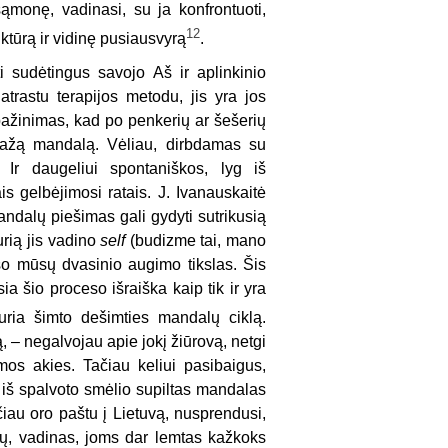
ąmonę, vadinasi, su ja konfrontuoti,
12
uktūrą ir vidinę pusiausvyrą
.
i sudėtingus savojo Aš ir aplinkinio
atrastu terapijos metodu, jis yra jos
pažinimas, kad po penkerių ar šešerių
ažą mandalą. Vėliau, dirbdamas su
 Ir daugeliui spontaniškos, lyg iš
 gelbėjimosi ratais. J. Ivanauskaitė
andalų piešimas gali gydyti sutrikusią
rią jis vadino
self
(budizme tai, mano
so mūsų dvasinio augimo tikslas. Šis
ia šio proceso išraiška kaip tik ir yra
uria šimto dešimties mandalų ciklą.
, – negalvojau apie jokį žiūrovą, netgi
mos akies. Tačiau keliui pasibaigus,
i iš spalvoto smėlio supiltas mandalas
čiau oro paštu į Lietuvą, nusprendusi,
lnių, vadinas, joms dar lemtas kažkoks