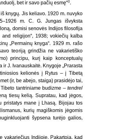
8
nduolį, bet ir savo pačių esmę“
.
n iš knygų. Jis keliavo. 1920 m. nuvyko
925–1926 m. C. G. Jungas išvyksta
loną, domisi senovės Indijos filosofija
gy and religijon“, 1938; vokiečių kalba
kinų „Permainų knyga“. 1929 m. rašo
vo teoriją grindžia ne vakarietiško
umo) principu, kurį kaip konceptualų
a ir J. Ivanauskaitė. Knygoje „Prarasta
iniosios kelionės į Rytus – į Tibetą
t (ir, be abejo, staiga) prasidėjo tai,
 Tibeto tantriniame budizme –
tendrel
ieną tiesų kelią. Supratau, kad jėgos,
iu pristatys mane į Lhasą. Bijojau tos
alismanus, kurių magiškomis jėgomis
uginkluojanti šypsena turėjo galios,
ie vakariečius Indijoje. Pakartoja, kad