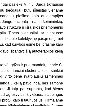
ai pasiekė Vilnių, Jurga tikriausiai
du trečdaliai) būtų išleistas viename
mandalų piešimo kaip autoterapijos
 G. Jungo pacientų – namų šeimininkių,
avo struktūra ir išraiškos priemonėmis
ila Tibeto vienuoliai ar slaptuose
ne tik apie kolektyvinę pasąmonę, bet
au, kad kūrybos esmė bei prasmė kaip
davo išbandyti šią autoterapijos kelią
 vėl grįžta ir prie mandalų, ir prie C.
 atsiduriančiai ekstremaliose, sunkiai
rgi virto bene svarbiausiu asmeninės
 mandalų kelią pavojinga, nes sąmonė
nos. Ji taip pat supranta, kad šiems
kad agresyvius, šlykščius, siaubingus
u protu, kaip ir tauriuosius. Pirmajame
onės išlaisvinimas vizualiojoje Jurgos