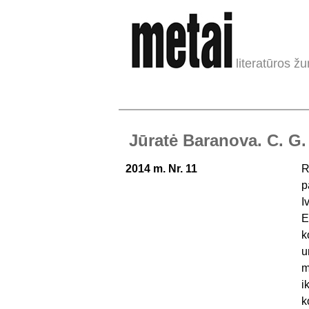
literatūros žu
Jūratė Baranova. C. G.
2014 m. Nr. 11
R
p
I
E
k
u
m
i
k