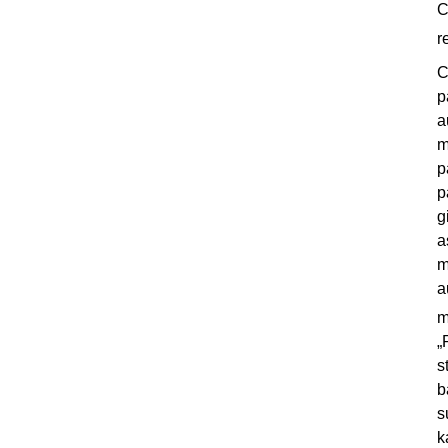
C
r
C
p
a
m
p
p
g
a
m
a
m
„
s
b
s
k