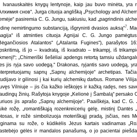
. Ivanauskaitės knygų lentynoje, kaip jau buvo minėta, yra ru
Aлхимия снов“. Jurga cituoja anglišką „Psychology and Alchemy
emėje“ pasiremia C. G. Jungu, sakiusiu, kad „pagrindinis alchem
7
idinę nemirtingumo substanciją, išgryninti dvasios auksą“
. Ma
agija“ iš atminties cituoja Agnijai C. G. Jungo pamėgtus 
Bėgančiosios Atalantos“ („Atalanta Fugines“), parašytos 1
pskritimą, iš jo – kvadratą, iš kvadrato – trikampį, iš trikampi
kmenį!“; „Chimeriški šešėliai apdengs retortą tamsiu uždangalu, 
es jis ryja savo uodegą.“ Drakonas, ryjantis savo uodegą, yra
nterpretuojamų sapnų „Sapnų alchemijoje“ archetipas. Tači
tudijavo ir gilinosi į kai kurių alchemikų darbus. Romane Vili
uvęs Vilniuje – jis čia kažko ieškojęs ir kažką radęs, nes sa
audingų žinių. Rašytoja knygoje „Kelionė į Šambalą“ persako
uriuos jis aprašo „Sapnų alchemijoje“. Paaiškėja, kad C. G.
aikė rožę, „romantiškąją rozenkreicerių gėlę, mistinį Dantės 
otosas, ir rožė simbolizuoja moteriškąjį pradą, įsčias, nes
yginama su rože, o kūdikėlis Jėzus kartais vadinamas „Ro
astebėjo gėlės ir mandalos panašumą, o jo pacientai piešdam