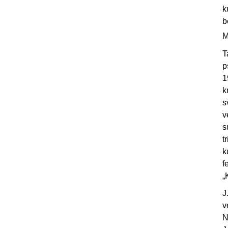
k
b
M
T
p
1
k
s
v
s
t
k
f
„
J
v
N