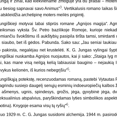
ungą ir žinai, kad kiekviename žmoguje yra du pradai – moteriš
3
u tiesiog sapnavai savo Animus“
. Vertikalusis romano laikas 
r atskleidžia archetipinę moters meilės prigimtį.
ungiškieji motyvai labai stiprūs romane „Agnijos magija“. A
eiksmas vyksta Šv. Petro bazilikoje Romoje, kurioje nieka
emiančiu švokštimu iš aukštybių pasipila tiršta tamsi, smirdan
š siaubo, bet iš gėdos. Pabunda. Sako sau: „Jau seniai laukiau
o pakirsta, negalėjau net krustelėti. K. G. Jungas vylingai šyp
ungiškai nuskamba Agnijos nuojautos, kai ji sako: „Staiga lyg
ai, kas mane visą neilgą kelią labiausiai baugino – nejaukią l
5
švykus kelionėn, iš kurios nebegrįšiu“
.
ungiškąją potekstę, recenzuodamas romaną, pastebi Vytautas Ru
agrindu susiejo daugelį senųjų esminių indoeuropiečių kalbos 
 ašmenys, ugnis, spindesys, grožis, jėga, gyvybinė jėga, dv
eksualinius atspalvius, paryškindamas lyties simbolikos aspekt
6
otina). Knygoje esama visų tų ryšių“
.
N
uo 1929 m. C. G. Jungas susidomi alchemija. 1944 m. pasirodo 