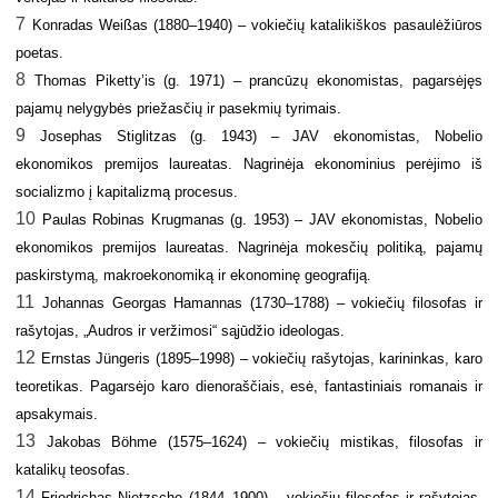
7
Konradas Weißas (1880–1940) – vokiečių katalikiškos pasaulėžiūros
poetas.
8
Thomas Piketty’is (g. 1971) – prancūzų ekonomistas, pagarsėjęs
pajamų nelygybės priežasčių ir pasekmių tyrimais.
9
Josephas Stiglitzas (g. 1943) – JAV ekonomistas, Nobelio
ekonomikos premijos laureatas. Nagrinėja ekonominius perėjimo iš
socializmo į kapitalizmą procesus.
10
Paulas Robinas Krugmanas (g. 1953) – JAV ekonomistas, Nobelio
ekonomikos premijos laureatas. Nagrinėja mokesčių politiką, pajamų
paskirstymą, makroekonomiką ir ekonominę geografiją.
11
Johannas Georgas Hamannas (1730–1788) – vokiečių filosofas ir
rašytojas, „Audros ir veržimosi“ sąjūdžio ideologas.
12
Ernstas Jüngeris (1895–1998) – vokiečių rašytojas, karininkas, karo
teoretikas. Pagarsėjo karo dienoraščiais, esė, fantastiniais romanais ir
apsakymais.
13
Jakobas Böhme (1575–1624) – vokiečių mistikas, filosofas ir
katalikų teosofas.
14
Friedrichas Nietzsche (1844–1900) – vokiečių filosofas ir rašytojas,