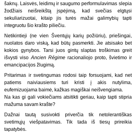
šaknų. Laisvės, leidimų ir saugumo performulavimas slepia
žodžiais neišreikštą įspėjimą, kad svečias elgtųsi
sekuliarizuotai, kitaip jis turės mažai galimybių tapti
integruotu šio krašto piliečiu.
Netikintieji (ne vien Šventųjų karių požiūriu), priešingai,
nuolatos daro viską, kad būtų pasmerkti. Jie atsisako bet
kokios gynybos. Tarsi juos gintų slaptas troškimas greit
išvysti viso
Ancien Régime
racionaliojo proto, švietimo ir
emancipacijos žlugimą.
Pritarimas ir svetingumas rodosi taip forsuojami, kad net
patiems naiviausiems turi kristi į akis nutylima,
eufemizuojama baimė, kažkas magiškai neišvengiama.
Na kas gi gali vokiečiams atsitikti geriau, kaip tapti stipria
mažuma savam krašte?
Dažnai tautą susivokti priverčia tik netolerantiškas
svetimųjų viešpatavimas. Tik tada iš tiesų prireikia
tapatybės.