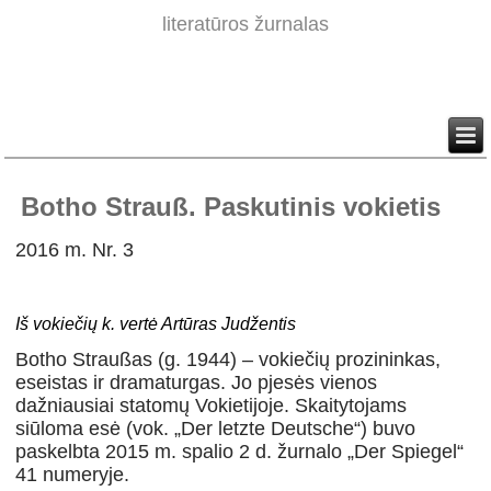
literatūros žurnalas
Botho Strauß. Paskutinis vokietis
2016 m. Nr. 3
Iš vokiečių k. vertė Artūras Judžentis
Botho Straußas (g. 1944) – vokiečių prozininkas,
eseistas ir dramaturgas. Jo pjesės vienos
dažniausiai statomų Vokietijoje. Skaitytojams
siūloma esė (vok. „Der letzte Deutsche“) buvo
paskelbta 2015 m. spalio 2 d. žurnalo „Der Spiegel“
41 numeryje.