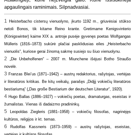
apgaulingais raminimais. Silpnadvasiai.
1
Heisterbacho cistersų vienuolyno, įkurto 1192 m., griuvėsiai stūkso
netoli Bonos, tik kitame Reino krante. Gretimame Kenigsvinterio
(Königswinter) kaime XIX a. antroje pusėje gyvenęs poetas Wolfgangas
Mülleris (1816–1873) sukūrė plačiai pasklidusias eiles „Heisterbacho
vienuolis“, kuriose gerai žinomą sakmę susiejo su šiuo vienuolynu.
2
„Die Unbeholfenen“ – 2007 m. Miunchene išėjusi Botho Straußo
novelė.
3
Franzas Blei’us (1871–1942) – austrų redaktorius, rašytojas, vertėjas
ir literatūros kritikas. Be kitų veikalų, parašęs „Didįjį vokiečių literatūros
bestiariumą“ („Das große Bestiarium der deutschen Literatur“, 1920).
4
Hugo Ballas (1886–1927) – vokiečių poetas, dramaturgas, eseistas ir
žurnalistas. Vienas iš dadaizmo pradininkų.
5
Leopoldas Ziegleris (1881–1958) – vokiečių filosofas, nagrinėjęs
kultūros, religijos ir kt. temas.
6
Rudolfas Kassneris (1873–1959) – austrų rašytojas, eseistas,
vertėjas ir kultūros filosofas.