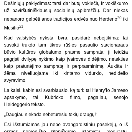
Dešiniųjų paklydimas: tarsi dar būtų vokiečių ir vokiškumo
už paviršutiniškiausių socialinių apibrėžčių. Dar niekas
20
nepanoro gelbėti anos tradicijos erdvės nuo Herderio
iki
21
Musilio
.
Kad valstybės nyksta, byra, pasidarė nebeįtikima: tai
suvokti trukdo tam tikros rūšies pasaulio stacionaraus
būvio kultūros globalumo prasme samprata; ji leidžia
pagrįsti dvilypę nykimo kaip įvairovės didėjimo, netekties
kaip praturtėjimo sampratą ir perprasminimą. Áukšta ir
žẽma niveliuojama iki kintamo vidurkio, nedidelio
svyravimo.
Laikaisi, kabiniesi svarbiausio, ką turi: tai Henry’io Jameso
apsakymo, tai Kubricko filmo, pagaliau, senojo
Heideggerio teksto.
„Daugiau niekada nebeturėsiu tokių draugų!“
Esi išstumiamas jau nebe avangardistinių pasekėjų, o iš
esmės nemeniško kitoniškumo, islamistų, medijastų,