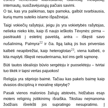
internautų, susižavėjusiųjų pačiais savimi.
O tai, kas yra palikimas, taps pamoka, galbūt svarbiausia,
kurią mums suteiks islamo išpažinėjai.
Taigi vokiečių rašytojui, jeigu jis yra vokietybės rašytojas,
nelieka nieko kito, kaip iš naujo ieškotis Tėvynės: pirma –
pasitraukti į estetinį paveldą, antra – iškęsti savo
22
nušalinimą. Palmyra
ir čia. Ilgą laiką jis bus priverstas
23
kalbėti neapibrėžtai, kaip heteroglotas
, viena kalbėti, o
kita mąstyti. Iškęsti nesuderinama, kol ims gelti sąmonę.
Būti tautos idealiojo būvio sergėtoju ir puoselėtoju – tvirtai
tuo tikėk ir tapsi vertas pajuokos!
Religija yra stipriojo baimė. Tačiau kas pakels baimę kaip
dvasios discipliną ir moralinę stiprybę?
Pasak vienos malonios žaliųjų atstovės, hidžabas esąs
moters religinių įsitikinimų išraiška. Tiksliau neįmanoma
žodžiais išreikšti jos supratingo nesupratimo. Į