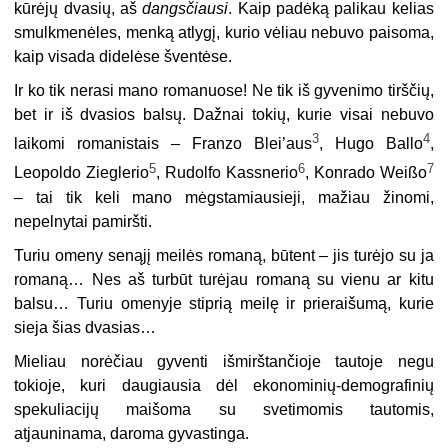
kūrėjų dvasių, aš
dangsčiausi
. Kaip padėką palikau kelias
smulkmenėles, menką atlygį, kurio vėliau nebuvo paisoma,
kaip visada didelėse šventėse.
Ir ko tik nerasi mano romanuose! Ne tik iš gyvenimo tirščių,
bet ir iš dvasios balsų. Dažnai tokių, kurie visai nebuvo
3
4
laikomi romanistais – Franzo Blei’aus
, Hugo Ballo
,
5
6
7
Leopoldo Zieglerio
, Rudolfo Kassnerio
, Konrado Weißo
– tai tik keli mano mėgstamiausieji, mažiau žinomi,
nepelnytai pamiršti.
Turiu omeny senąjį meilės romaną, būtent – jis turėjo su ja
romaną… Nes aš turbūt turėjau romaną su vienu ar kitu
balsu… Turiu omenyje stiprią meilę ir prieraišumą, kurie
sieja šias dvasias…
Mieliau norėčiau gyventi išmirštančioje tautoje negu
tokioje, kuri daugiausia dėl ekonominių-demografinių
spekuliacijų maišoma su svetimomis tautomis,
atjauninama, daroma gyvastinga.