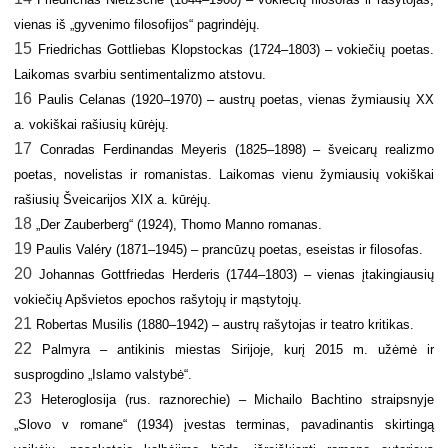
vienas iš „gyvenimo filosofijos“ pagrindėjų.
15
Friedrichas Gottliebas Klopstockas (1724–1803) – vokiečių poetas.
Laikomas svarbiu sentimentalizmo atstovu.
16
Paulis Celanas (1920–1970) – austrų poetas, vienas žymiausių XX
a. vokiškai rašiusių kūrėjų.
17
Conradas Ferdinandas Meyeris (1825–1898) – šveicarų realizmo
poetas, novelistas ir romanistas. Laikomas vienu žymiausių vokiškai
rašiusių Šveicarijos XIX a. kūrėjų.
18
„Der Zauberberg“ (1924), Thomo Manno romanas.
19
Paulis Valéry (1871–1945) – prancūzų poetas, eseistas ir filosofas.
20
Johannas Gottfriedas Herderis (1744–1803) – vienas įtakingiausių
vokiečių Apšvietos epochos rašytojų ir mąstytojų.
21
Robertas Musilis (1880–1942) – austrų rašytojas ir teatro kritikas.
22
Palmyra – antikinis miestas Sirijoje, kurį 2015 m. užėmė ir
susprogdino „Islamo valstybė“.
23
Heteroglosija (rus. raznorechie) – Michailo Bachtino straipsnyje
„Slovo v romane“ (1934) įvestas terminas, pavadinantis skirtingą