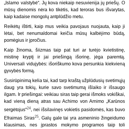
„Islamo valstybė“. Jų kova niekaip nesuvienija jų priešų. O
mūsų dienomis nėra ko tikėtis, kad teroras bus išvarytas,
kaip kadaise mongolų antplūdžio metu.
Reikėtų ištirti, kaip mus veikia pavojaus nuojauta, kaip ji
lėtai, bet nenumaldomai keičia mūsų kalbėjimo būdą,
pomėgius ir įpročius.
Kaip žinoma, šiizmas taip pat turi ar turėjo kvietistinę,
mistinę kryptį ir jai priešingą išorinę, jėga paremtą.
Universali vidujybės: išoriškumo kova persunkia kiekvieną
gyvybės formą.
Susirūpinimą kelia tai, kad tarp kraštą užplūdusių svetimųjų
daug yra tokių, kurie savo svetimumą išlaiko ir išsaugo
ilgam. Ir priešingai: veikiau siras taip gerai išmoks vokiškai,
kad vieną dieną atras sau Achimo von Arnimo „Karūnos
24
sergėtojus“
, nei išsilavinęs vokietis pasidomės, kas buvo
25
Efraimas Siras
. Galų gale tai yra asmeninio žingeidumo
klausimas, nes įprastos mokymo programos taip toli