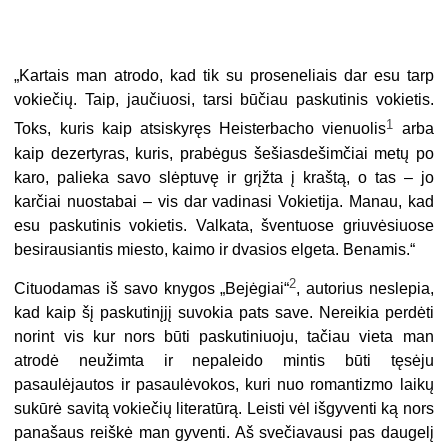
„Kartais man atrodo, kad tik su proseneliais dar esu tarp
vokiečių. Taip, jaučiuosi, tarsi būčiau paskutinis vokietis.
1
Toks, kuris kaip atsiskyręs Heisterbacho vienuolis
arba
kaip dezertyras, kuris, prabėgus šešiasdešimčiai metų po
karo, palieka savo slėptuvę ir grįžta į kraštą, o tas – jo
karčiai nuostabai – vis dar vadinasi Vokietija. Manau, kad
esu paskutinis vokietis. Valkata, šventuose griuvėsiuose
besirausiantis miesto, kaimo ir dvasios elgeta. Benamis.“
2
Cituodamas iš savo knygos „Bejėgiai“
, autorius neslepia,
kad kaip šį paskutinįjį suvokia pats save. Nereikia perdėti
norint vis kur nors būti paskutiniuoju, tačiau vieta man
atrodė neužimta ir nepaleido mintis būti tęsėju
pasaulėjautos ir pasaulėvokos, kuri nuo romantizmo laikų
sukūrė savitą vokiečių literatūrą. Leisti vėl išgyventi ką nors
panašaus reiškė man gyventi. Aš svečiavausi pas daugelį