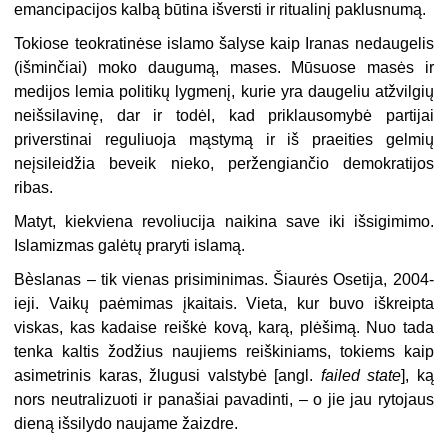
emancipacijos kalbą būtina išversti ir ritualinį paklusnumą.
Tokiose teokratinėse islamo šalyse kaip Iranas nedaugelis
(išminčiai) moko daugumą, mases. Mūsuose masės ir
medijos lemia politikų lygmenį, kurie yra daugeliu atžvilgių
neišsilavinę, dar ir todėl, kad priklausomybė partijai
priverstinai reguliuoja mąstymą ir iš praeities gelmių
neįsileidžia beveik nieko, peržengiančio demokratijos
ribas.
Matyt, kiekviena revoliucija naikina save iki išsigimimo.
Islamizmas galėtų praryti islamą.
Bèslanas – tik vienas prisiminimas. Šiaurės Osetija, 2004-
ieji. Vaikų paėmimas įkaitais. Vieta, kur buvo iškreipta
viskas, kas kadaise reiškė kovą, karą, plėšimą. Nuo tada
tenka kaltis žodžius naujiems reiškiniams, tokiems kaip
asimetrinis karas, žlugusi valstybė [angl.
failed state
], ką
nors neutralizuoti ir panašiai pavadinti, – o jie jau rytojaus
dieną išsilydo naujame žaizdre.