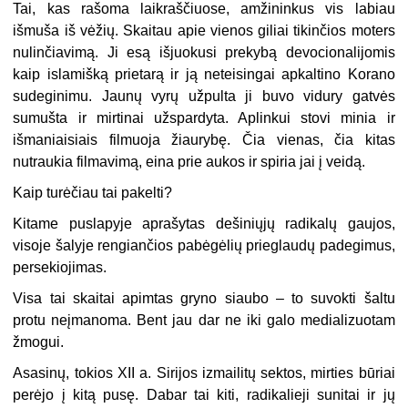
Tai, kas rašoma laikraščiuose, amžininkus vis labiau
išmuša iš vėžių. Skaitau apie vienos giliai tikinčios moters
nulinčiavimą. Ji esą išjuokusi prekybą devocionalijomis
kaip islamišką prietarą ir ją neteisingai apkaltino Korano
sudeginimu. Jaunų vyrų užpulta ji buvo vidury gatvės
sumušta ir mirtinai užspardyta. Aplinkui stovi minia ir
išmaniaisiais filmuoja žiaurybę. Čia vienas, čia kitas
nutraukia filmavimą, eina prie aukos ir spiria jai į veidą.
Kaip turėčiau tai pakelti?
Kitame puslapyje aprašytas dešiniųjų radikalų gaujos,
visoje šalyje rengiančios pabėgėlių prieglaudų padegimus,
persekiojimas.
Visa tai skaitai apimtas gryno siaubo – to suvokti šaltu
protu neįmanoma. Bent jau dar ne iki galo medializuotam
žmogui.
Asasinų, tokios XII a. Sirijos izmailitų sektos, mirties būriai
perėjo į kitą pusę. Dabar tai kiti, radikalieji sunitai ir jų