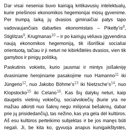
Dar visai neseniai buvo kairiąją kritikavusių intelektualų,
kurie priešinosi ekonomikos hegemonijai mūsų gyvenime.
Per trumpą laiką jų dvasios giminaičiai patys tapo
8
vadovaujančiais dabarties ekonomistais – Piketty’is
,
9
10
Stiglitzas
, Krugmanas
– ir po kairiųjų vėliava įgyvendina
naują ekonomikos hegemoniją, tik išoriškai socialiai
orientuotą, tačiau ir ji neturi nė kibirkštėlės dvasios, vien tik
gamybos ir pinigų politiką.
Paskutinis vokietis, kurio jausmai ir mintys įsišakniję
11
dvasiniame herojiniame pasakojime nuo Hamanno
iki
12
13
14
Jüngerio
, nuo Jakobo Böhme’s
iki Nietzsche’s
, nuo
15
16
Klopstocko
iki Celano
. Kas šių dalykų neturi, kaip
daugelis vietinių vokiečių, socialvokiečių (kurie yra ne
mažiau atkirsti nuo šaknų negu milijonai bešaknių, dabar
prie jų prisidedančių), tas nežino, kas yra gėla dėl kultūros.
Aš esu kultūros perteikimo subjektas ir be jos manęs būti
negali. Ji, be kita ko, gyvuoja anapus kunigaikštystės,