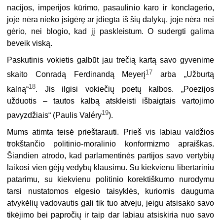
nacijos, imperijos kūrimo, pasaulinio karo ir konclagerio,
joje nėra nieko įsigėrę ar įdiegta iš šių dalykų, joje nėra nei
gėrio, nei blogio, kad jį paskleistum. O sudergti galima
beveik viską.
Paskutinis vokietis galbūt jau trečią kartą savo gyvenime
17
skaito Conradą Ferdinandą Meyerį
arba „Užburtą
18
kalną“
. Jis ilgisi vokiečių poetų kalbos. „Poezijos
užduotis – tautos kalbą atskleisti išbaigtais vartojimo
19
pavyzdžiais“ (Paulis Valéry
).
Mums atimta teisė prieštarauti. Prieš vis labiau valdžios
trokštančio politinio-moralinio konformizmo apraiškas.
Šiandien atrodo, kad parlamentinės partijos savo vertybių
laikosi vien gėjų vedybų klausimu. Su kiekvienu libertariniu
patarimu, su kiekvienu politinio korektiškumo nurodymu
tarsi nustatomos elgesio taisyklės, kuriomis dauguma
atvykėlių vadovautis gali tik tuo atveju, jeigu atsisako savo
tikėjimo bei papročių ir taip dar labiau atsiskiria nuo savo