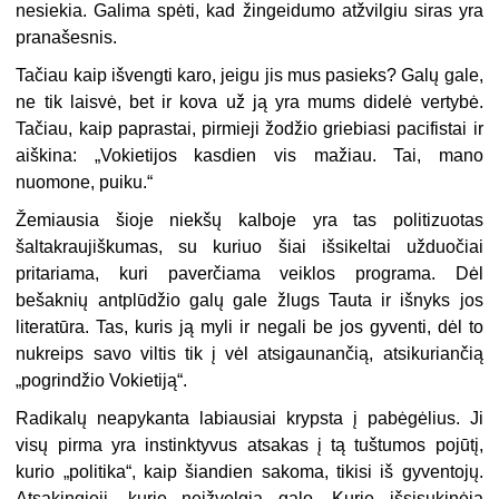
nesiekia. Galima spėti, kad žingeidumo atžvilgiu siras yra
pranašesnis.
Tačiau kaip išvengti karo, jeigu jis mus pasieks? Galų gale,
ne tik laisvė, bet ir kova už ją yra mums didelė vertybė.
Tačiau, kaip paprastai, pirmieji žodžio griebiasi pacifistai ir
aiškina: „Vokietijos kasdien vis mažiau. Tai, mano
nuomone, puiku.“
Žemiausia šioje niekšų kalboje yra tas politizuotas
šaltakraujiškumas, su kuriuo šiai išsikeltai užduočiai
pritariama, kuri paverčiama veiklos programa. Dėl
bešaknių antplūdžio galų gale žlugs Tauta ir išnyks jos
literatūra. Tas, kuris ją myli ir negali be jos gyventi, dėl to
nukreips savo viltis tik į vėl atsigaunančią, atsikuriančią
„pogrindžio Vokietiją“.
Radikalų neapykanta labiausiai krypsta į pabėgėlius. Ji
visų pirma yra instinktyvus atsakas į tą tuštumos pojūtį,
kurio „politika“, kaip šiandien sakoma, tikisi iš gyventojų.
Atsakingieji, kurie neįžvelgia galo. Kurie išsisukinėja