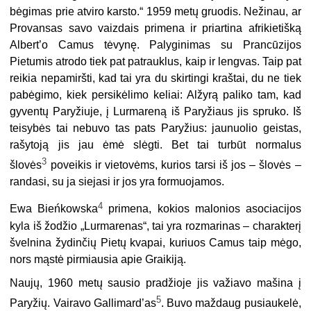
bėgimas prie atviro karsto.“ 1959 metų gruodis. Nežinau, ar
Provansas savo vaizdais primena ir priartina afrikietišką
Albert’o Camus tėvynę. Palyginimas su Prancūzijos
Pietumis atrodo tiek pat patrauklus, kaip ir lengvas. Taip pat
reikia nepamiršti, kad tai yra du skirtingi kraštai, du ne tiek
pabėgimo, kiek persikėlimo keliai: Alžyrą paliko tam, kad
gyventų Paryžiuje, į Lurmareną iš Paryžiaus jis spruko. Iš
teisybės tai nebuvo tas pats Paryžius: jaunuolio geistas,
rašytoją jis jau ėmė slėgti. Bet tai turbūt normalus
3
šlovės
poveikis ir vietovėms, kurios tarsi iš jos – šlovės –
randasi, su ja siejasi ir jos yra formuojamos.
4
Ewa Bieńkowska
primena, kokios malonios asociacijos
kyla iš žodžio „Lurmarenas“, tai yra rozmarinas – charakterį
švelnina žydinčių Pietų kvapai, kuriuos Camus taip mėgo,
nors mąstė pirmiausia apie Graikiją.
Naujų, 1960 metų sausio pradžioje jis važiavo mašina į
5
Paryžių. Vairavo Gallimard’as
. Buvo maždaug pusiaukelė,