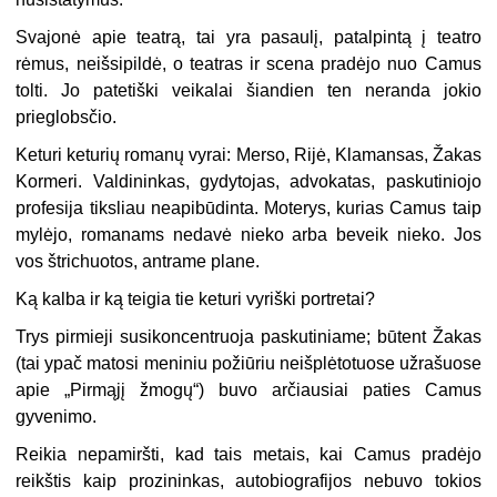
Svajonė apie teatrą, tai yra pasaulį, patalpintą į teatro
rėmus, neišsipildė, o teatras ir scena pradėjo nuo Camus
tolti. Jo patetiški veikalai šiandien ten neranda jokio
prieglobsčio.
Keturi keturių romanų vyrai: Merso, Rijė, Klamansas, Žakas
Kormeri. Valdininkas, gydytojas, advokatas, paskutiniojo
profesija tiksliau neapibūdinta. Moterys, kurias Camus taip
mylėjo, romanams nedavė nieko arba beveik nieko. Jos
vos štrichuotos, antrame plane.
Ką kalba ir ką teigia tie keturi vyriški portretai?
Trys pirmieji susikoncentruoja paskutiniame; būtent Žakas
(tai ypač matosi meniniu požiūriu neišplėtotuose užrašuose
apie „Pirmąjį žmogų“) buvo arčiausiai paties Camus
gyvenimo.
Reikia nepamiršti, kad tais metais, kai Camus pradėjo
reikštis kaip prozininkas, autobiografijos nebuvo tokios