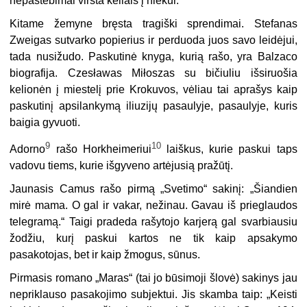
nepastebimai virsta keliais į niekur.
Kitame žemyne bręsta tragiški sprendimai. Stefanas
Zweigas sutvarko popierius ir perduoda juos savo leidėjui,
tada nusižudo. Paskutinė knyga, kurią rašo, yra Balzaco
biografija. Czesławas Miłoszas su bičiuliu išsiruošia
kelionėn į miestelį prie Krokuvos, vėliau tai aprašys kaip
paskutinį apsilankymą iliuzijų pasaulyje, pasaulyje, kuris
baigia gyvuoti.
9
10
Adorno
rašo Horkheimeriui
laiškus, kurie paskui taps
vadovu tiems, kurie išgyveno artėjusią pražūtį.
Jaunasis Camus rašo pirmą „Svetimo“ sakinį: „Šiandien
mirė mama. O gal ir vakar, nežinau. Gavau iš prieglaudos
telegramą.“ Taigi pradeda rašytojo karjerą gal svarbiausiu
žodžiu, kurį paskui kartos ne tik kaip apsakymo
pasakotojas, bet ir kaip žmogus, sūnus.
Pirmasis romano „Maras“ (tai jo būsimoji šlovė) sakinys jau
nepriklauso pasakojimo subjektui. Jis skamba taip: „Keisti