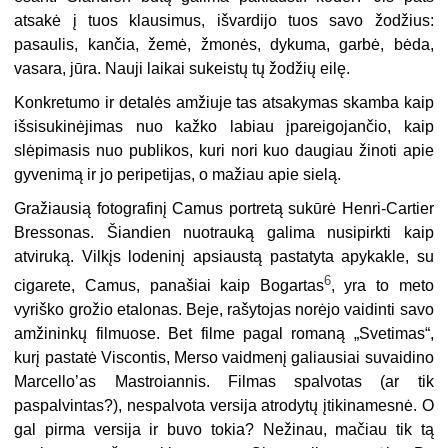
atsakė į tuos klausimus, išvardijo tuos savo žodžius:
pasaulis, kančia, žemė, žmonės, dykuma, garbė, bėda,
vasara, jūra. Nauji laikai sukeistų tų žodžių eilę.
Konkretumo ir detalės amžiuje tas atsakymas skamba kaip
išsisukinėjimas nuo kažko labiau įpareigojančio, kaip
slėpimasis nuo publikos, kuri nori kuo daugiau žinoti apie
gyvenimą ir jo peripetijas, o mažiau apie sielą.
Gražiausią fotografinį Camus portretą sukūrė Henri-Cartier
Bressonas. Šiandien nuotrauką galima nusipirkti kaip
atviruką. Vilkįs lodeninį apsiaustą pastatyta apykakle, su
6
cigarete, Camus, panašiai kaip Bogartas
, yra to meto
vyriško grožio etalonas. Beje, rašytojas norėjo vaidinti savo
amžininkų filmuose. Bet filme pagal romaną „Svetimas“,
kurį pastatė Viscontis, Merso vaidmenį galiausiai suvaidino
Marcello’as Mastroiannis. Filmas spalvotas (ar tik
paspalvintas?), nespalvota versija atrodytų įtikinamesnė. O
gal pirma versija ir buvo tokia? Nežinau, mačiau tik tą