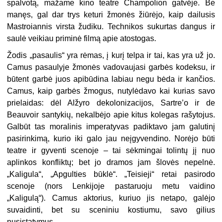
spalvotą, mažame kino teatre Champolion gatvėje. Be
manęs, gal dar trys keturi žmonės žiūrėjo, kaip dailusis
Mastroiannis virsta žudiku. Technikos sukurtas dangus ir
saulė veikiau priminė filmą apie atostogas.
Žodis „pasaulis“ yra rėmas, į kurį telpa ir tai, kas yra už jo.
Camus pasaulyje žmonės vadovaujasi garbės kodeksu, ir
būtent garbė juos apibūdina labiau negu bėda ir kančios.
Camus, kaip garbės žmogus, nutylėdavo kai kurias savo
prielaidas: dėl Alžyro dekolonizacijos, Sartre’o ir de
Beauvoir santykių, nekalbėjo apie kitus kolegas rašytojus.
Galbūt tas moralinis imperatyvas padiktavo jam galutinį
pasirinkimą, kurio iki galo jau neįgyvendino. Norėjo būti
teatre ir gyventi scenoje – tai sėkmingai tolintų jį nuo
aplinkos konfliktų; bet jo dramos jam šlovės nepelnė.
„Kaligula“, „Apgulties būklė“. „Teisieji“ retai pasirodo
scenoje (nors Lenkijoje pastaruoju metu vaidino
„Kaligulą“). Camus aktorius, kuriuo jis netapo, galėjo
suvaidinti, bet su sceniniu kostiumu, savo gilius
nusistatymus.