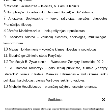
5
Michelis Gallimard’as – leidėjas, A. Camus bičiulis.
6
Humphrey’is Bogartas (tikr. DeForest Bogart) – JAV aktorius.
7
Andrzejus Bobkowskis – lenkų rašytojas, aprašęs okupuotos
Prancūzijos tikrovę.
8
Józefas Mackiewiczius – lenkų rašytojas ir publicistas.
9
Theodoras Adorno – vokiečių filosofas, sociologas, muzikologas,
kompozitorius.
10
Maxas Horkheimeris – vokiečių kilmės filosofas ir sociologas.
11
Šiaurinė geležinkelio stotis Paryžiuje.
12
Toruńczyk B. Żywe cienie. – Warszawa: Zeszyty Literackie, 2012. –
P. 170. Barbara Toruńczyk – garsi lenkų publicistė, žurnalo „Zeszyty
Literackie“ įkūrėja ir leidėja. Marekas Edelmanas – žydų kilmės lenkų
politikas, kardiologas, vienas Varšuvos sukilimo vadovų.
13
Michelio Houellebecqo – prancūzų rašytojo, eseisto romanas.
Sutikimas
Siekdami teikti geriausią patirtį, įrenginio informacijai saugoti ir (arba) pasiekti naudojame tokias technologijas kaip