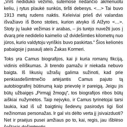
„Virš nediduko vežimo, sutemose riedančio akmenuotu
keliu, į rytus plaukė sunkūs, tiršti debesys. <…> Tai buvo
1913 metų rudens naktis. Keleiviai prieš dvi valandas
išvažiavo iš Bono stoties, kurion atvyko iš Alžyro <…>.
Stoty jų laukė vežimas ir arabas, – jis turėjo nuvežti juos į
dvarą prie nedidelio kaimelio už dvidešimties kilometrų nuo
jūros, kurio valdytoju vyriškis buvo paskirtas.“ Šios kelionės
pabaigoje į pasaulį ateis Žakas Kormeri.
Toks yra Camus biografijos, kai ji kuria romanų fikciją,
vidinis eiliškumas. Ji brendo pamažu ir niekada nebuvo
baigta. Iš likusių užrašų galima sužinoti, kad prie
penkiasdešimtmečio artėjantis Camus pajuto tą
autobiografinį būtinumą kaip prievolę ir pareigą. Jeigu jis
būtų užbaigęs „Pirmąjį žmogų“, tos biografijos ribos būtų
aiškiai nužymėtos. Taip neįvyko, ir Camus tyrinėtojai tarsi
laukia, kad iš už baigtinių šedevrų pasirodys ligi šiol
nežinomas personažas. Ir gal vis dėlto verta jį įsivaizduoti?
Net ir praėjus pusei amžiaus po to, kai, regis, jau išblėso
šeštasis dešimtmetis.