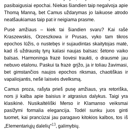
pasibaigusiai epochai. Niekas šiandien taip negalvoja apie
Thomą Manną, bet Camus uždarymas jo laikuose atrodo
neatšaukiamas taip pat ir neigiama prasme.
Pusė amžiaus – kiek tai šiandien svaru? Kai rašė
Kraszewskis, Orzeszkowa ir Prusas, vyko tam tikros
epochos lūžis, o nustebęs ir sujaudintas skaitytojas matė,
kad iš uždraustų tyrų kalasi naujas balsas: šėtono vaiko
balsas. Harmoninga frazė liovėsi traukti, o drausmė jau
nebuvo etalonu. Paskui ta frazė grįžo, ja ir toliau žavimasi,
bet gimstančios naujos epochos riksmas, chaotiškas ir
vapaliojantis, nešė laisvės dvelksmą.
Camus proza, rašyta prieš pusę amžiaus, yra retoriška,
nors ji kalba apie baisius ir atgrasius dalykus. Taigi yra
klasikinė. Nusikaltėliški Merso ir Klamanso veiksmai
pasižymi formalia elegancija. Todėl sunku juos ginti
tuomet, kai prancūzai jau paragavo kitokios kalbos, tos iš
13
„Elementariųjų dalelių“
, galimybių.