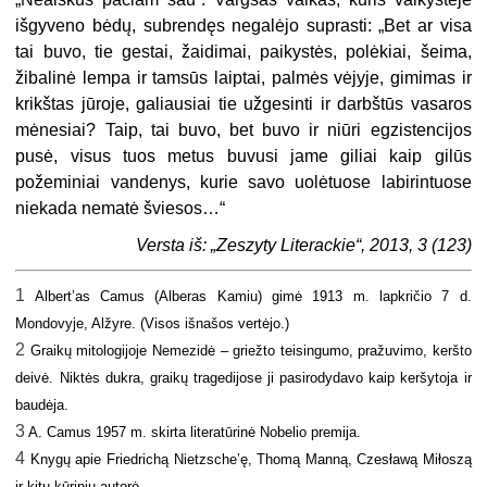
išgyveno bėdų, subrendęs negalėjo suprasti: „Bet ar visa
tai buvo, tie gestai, žaidimai, paikystės, polėkiai, šeima,
žibalinė lempa ir tamsūs laiptai, palmės vėjyje, gimimas ir
krikštas jūroje, galiausiai tie užgesinti ir darbštūs vasaros
mėnesiai? Taip, tai buvo, bet buvo ir niūri egzistencijos
pusė, visus tuos metus buvusi jame giliai kaip gilūs
požeminiai vandenys, kurie savo uolėtuose labirintuose
niekada nematė šviesos…“
Versta iš: „Zeszyty Literackie“, 2013, 3 (123)
1
Albert’as Camus (Alberas Kamiu) gimė 1913 m. lapkričio 7 d.
Mondovyje, Alžyre. (Visos išnašos vertėjo.)
2
Graikų mitologijoje Nemezidė – griežto teisingumo, pražuvimo, keršto
deivė. Niktės dukra, graikų tragedijose ji pasirodydavo kaip keršytoja ir
baudėja.
3
A. Camus 1957 m. skirta literatūrinė Nobelio premija.
4
Knygų apie Friedrichą Nietzsche’ę, Thomą Manną, Czesławą Miłoszą
ir kitų kūrinių autorė.