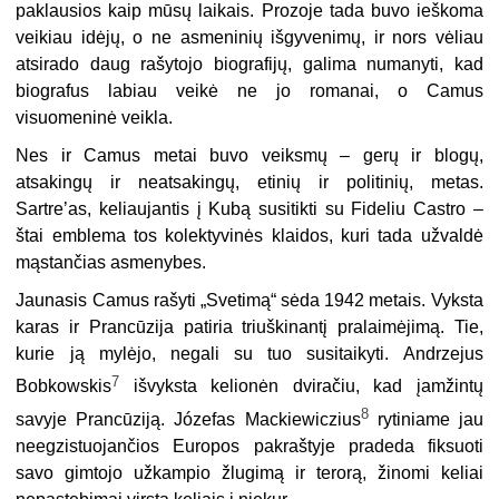
paklausios kaip mūsų laikais. Prozoje tada buvo ieškoma
veikiau idėjų, o ne asmeninių išgyvenimų, ir nors vėliau
atsirado daug rašytojo biografijų, galima numanyti, kad
biografus labiau veikė ne jo romanai, o Camus
visuomeninė veikla.
Nes ir Camus metai buvo veiksmų – gerų ir blogų,
atsakingų ir neatsakingų, etinių ir politinių, metas.
Sartre’as, keliaujantis į Kubą susitikti su Fideliu Castro –
štai emblema tos kolektyvinės klaidos, kuri tada užvaldė
mąstančias asmenybes.
Jaunasis Camus rašyti „Svetimą“ sėda 1942 metais. Vyksta
karas ir Prancūzija patiria triuškinantį pralaimėjimą. Tie,
kurie ją mylėjo, negali su tuo susitaikyti. Andrzejus
7
Bobkowskis
išvyksta kelionėn dviračiu, kad įamžintų
8
savyje Prancūziją. Józefas Mackiewiczius
rytiniame jau
neegzistuojančios Europos pakraštyje pradeda fiksuoti
savo gimtojo užkampio žlugimą ir terorą, žinomi keliai