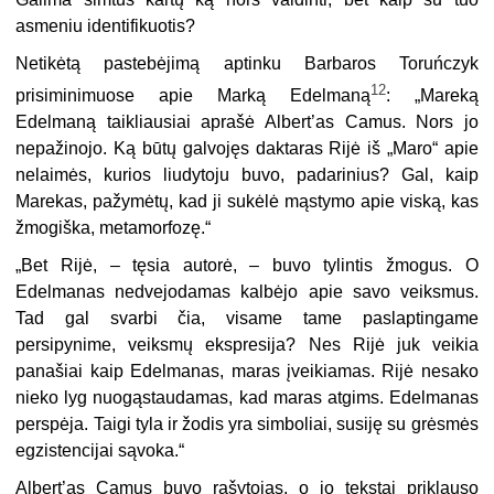
asmeniu identifikuotis?
Netikėtą pastebėjimą aptinku Barbaros Toruńczyk
12
prisiminimuose apie Marką Edelmaną
: „Mareką
Edelmaną taikliausiai aprašė Albert’as Camus. Nors jo
nepažinojo. Ką būtų galvojęs daktaras Rijė iš „Maro“ apie
nelaimės, kurios liudytoju buvo, padarinius? Gal, kaip
Marekas, pažymėtų, kad ji sukėlė mąstymo apie viską, kas
žmogiška, metamorfozę.“
„Bet Rijė, – tęsia autorė, – buvo tylintis žmogus. O
Edelmanas nedvejodamas kalbėjo apie savo veiksmus.
Tad gal svarbi čia, visame tame paslaptingame
persipynime, veiksmų ekspresija? Nes Rijė juk veikia
panašiai kaip Edelmanas, maras įveikiamas. Rijė nesako
nieko lyg nuogąstaudamas, kad maras atgims. Edelmanas
perspėja. Taigi tyla ir žodis yra simboliai, susiję su grėsmės
egzistencijai sąvoka.“
Albert’as Camus buvo rašytojas, o jo tekstai priklauso