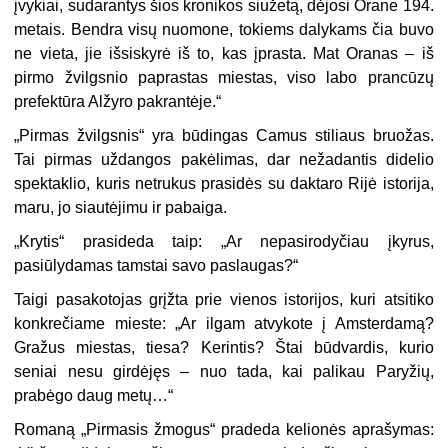
įvykiai, sudarantys šios kronikos siužetą, dėjosi Orane 194.
metais. Bendra visų nuomone, tokiems dalykams čia buvo
ne vieta, jie išsiskyrė iš to, kas įprasta. Mat Oranas – iš
pirmo žvilgsnio paprastas miestas, viso labo prancūzų
prefektūra Alžyro pakrantėje.“
„Pirmas žvilgsnis“ yra būdingas Camus stiliaus bruožas.
Tai pirmas uždangos pakėlimas, dar nežadantis didelio
spektaklio, kuris netrukus prasidės su daktaro Rijė istorija,
maru, jo siautėjimu ir pabaiga.
„Krytis“ prasideda taip: „Ar nepasirodyčiau įkyrus,
pasiūlydamas tamstai savo paslaugas?“
Taigi pasakotojas grįžta prie vienos istorijos, kuri atsitiko
konkrečiame mieste: „Ar ilgam atvykote į Amsterdamą?
Gražus miestas, tiesa? Kerintis? Štai būdvardis, kurio
seniai nesu girdėjęs – nuo tada, kai palikau Paryžių,
prabėgo daug metų…“
Romaną „Pirmasis žmogus“ pradeda kelionės aprašymas: