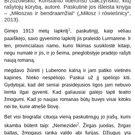
Brzozowskio, Konstanto Ildefonso Gałczyńskio, kitų
rašytojų kūrybą, autorė. Paskutinė jos išleista knyga
– „Miłoszas ir bendraamžiai“ („Miłosz i rówieśnicy“,
2013).
1
Gimęs 1913 metų lapkritį
, paskutinįjį, kaip vėliau
paaiškėjo, savo gyvenimo lapkritį jis praleido Lurmarene. Ir
ten, provincialaus namo, kurio likimas susiklostė kitaip,
negu numatė ir jis, ir jo šeima, prieglobstyje pradėjo rašyti
naują romaną.
mėgdavo žiūrėti į Luberono kalną ir jam patiko vietinės
kapinės. Nieko nespėliojo. Paskui už jį spėliojo kiti.
Gydytojai, kad dėl seniai prasidėjusios ligos jam nebuvo
lemta ilgai gyventi. Kad galiausiai galėjo tapti teatro
žmogumi. Kad jo naujas romanas būtų buvęs visai kitoks
nei tie, kurie atnešė šlovę.
Bet visi biografai cituoja vieną paskutiniųjų jo įrašų, kuris
2
skamba būtent taip: „Nemezidei
. Žirgas juodas, žirgas
baltas, žmogaus ranka valdo abi furijas. Džiugus yra