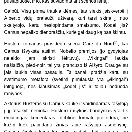
puslapiuose, ir to, kas suvaidinta ant scenos lentų.“
Galbūt. Visų pirma traukia dėmesį tas siekis įsiskverbti į
Albert’o vidų, pralaužti užtvarą, kuri tarsi skiria jį nuo
skaitytojo, kartu neslopindama smalsumo. Kodėl jis?
Camus nepaliko dienoraščių, kurie gal daug ką paaiškintų.
11
Hustero romanas prasideda scena Gare du Nord
, kai
Camus išvyksta atsiimti Nobelio premijos (jo gydytojas
neleido jam skristi lėktuvu). „Vikingai“ laukia
našlaičio, pied-noir, tai yra prancūzo iš Alžyro. Drauge su
jais laukia visas pasaulis. Ta banali pradžia kartu su
svetimumo metafora (svetimi pirmiausia yra „vikingai“)
intriguoja, nes klausimas „kodėl jis“ ir toliau neduoda
ramybės.
Aktorius Husteras su Camus kauke ir vaidindamas rašytoją
į jį atsakyti nemoka. Hustero rašytinis bandymas yra tik
emocingas komentaras, dirbtinė formali procedūra, ne
kažin kiek papildanti žinias apie rašytojo asmenybę.
Galima šimtus kartų ką nors vaidinti, bet kaip su tuo