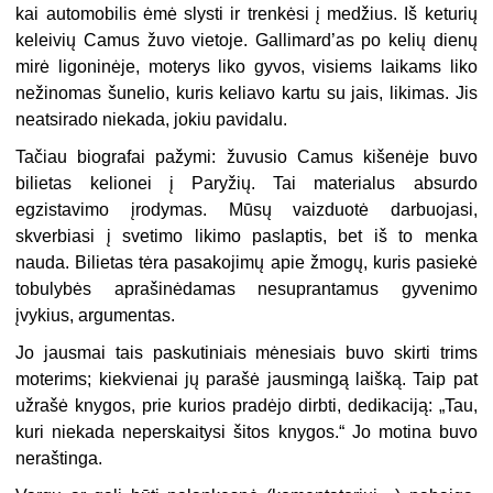
kai automobilis ėmė slysti ir trenkėsi į medžius. Iš keturių
keleivių Camus žuvo vietoje. Gallimard’as po kelių dienų
mirė ligoninėje, moterys liko gyvos, visiems laikams liko
nežinomas šunelio, kuris keliavo kartu su jais, likimas. Jis
neatsirado niekada, jokiu pavidalu.
Tačiau biografai pažymi: žuvusio Camus kišenėje buvo
bilietas kelionei į Paryžių. Tai materialus absurdo
egzistavimo įrodymas. Mūsų vaizduotė darbuojasi,
skverbiasi į svetimo likimo paslaptis, bet iš to menka
nauda. Bilietas tėra pasakojimų apie žmogų, kuris pasiekė
tobulybės aprašinėdamas nesuprantamus gyvenimo
įvykius, argumentas.
Jo jausmai tais paskutiniais mėnesiais buvo skirti trims
moterims; kiekvienai jų parašė jausmingą laišką. Taip pat
užrašė knygos, prie kurios pradėjo dirbti, dedikaciją: „Tau,
kuri niekada neperskaitysi šitos knygos.“ Jo motina buvo
neraštinga.