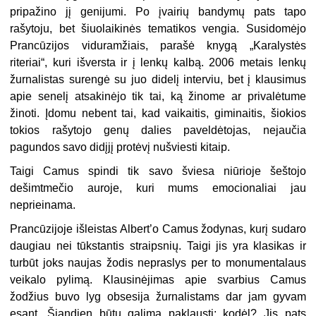
pripažino jį genijumi. Po įvairių bandymų pats tapo
rašytoju, bet šiuolaikinės tematikos vengia. Susidomėjo
Prancūzijos viduramžiais, parašė knygą „Karalystės
riteriai“, kuri išversta ir į lenkų kalbą. 2006 metais lenkų
žurnalistas surengė su juo didelį interviu, bet į klausimus
apie senelį atsakinėjo tik tai, ką žinome ar privalėtume
žinoti. Įdomu nebent tai, kad vaikaitis, giminaitis, šiokios
tokios rašytojo genų dalies paveldėtojas, nejaučia
pagundos savo didįjį protėvį nušviesti kitaip.
Taigi Camus spindi tik savo šviesa niūrioje šeštojo
dešimtmečio auroje, kuri mums emocionaliai jau
neprieinama.
Prancūzijoje išleistas Albert’o Camus žodynas, kurį sudaro
daugiau nei tūkstantis straipsnių. Taigi jis yra klasikas ir
turbūt joks naujas žodis nepraslys per to monumentalaus
veikalo pylimą. Klausinėjimas apie svarbius Camus
žodžius buvo lyg obsesija žurnalistams dar jam gyvam
esant. Šiandien būtų galima paklausti: kodėl? Jis pats