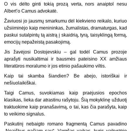
O vis dėlto ginti tokią prozą verta, nors anaiptol nesu
Albert’o Camus advokatė.
Žaviuosi jo jausmų smarkumu dėl kiekvieno reikalo, kuriuo
užsiiminėjo kaip menininkas, žurnalistas, dramaturgas, kad
paskui sutalpintų tą aistrą į skaidrią, tyrą, taisyklingą formą,
emocijų nepažeistą pasakojimą.
Jis žavėjosi Dostojevskiu – gal todėl Camus prozoje
aprašyti nusikaltimai ir bausmės pateisino XX amžiaus
literatūros moralumo ir jos etinio pašaukimo viltis.
Kaip tai skamba šiandien? Be abejo, istoriškai ir
nešiuolaikiškai.
Taigi Camus, suvokiamas kaip praėjusios epochos
klasikas, lieka dar atrastinu rašytoju. Šią mokyklinę užduotį
traktuokime kaip pranašavimą, o tai, kas čia parašyta, kaip
to veikimo signalus.
Paskutinį nebaigto romano fragmentą Camus pavadino
„Neaiškus pačiam sau“. Vargšas vaikas, kuris vaikystėje