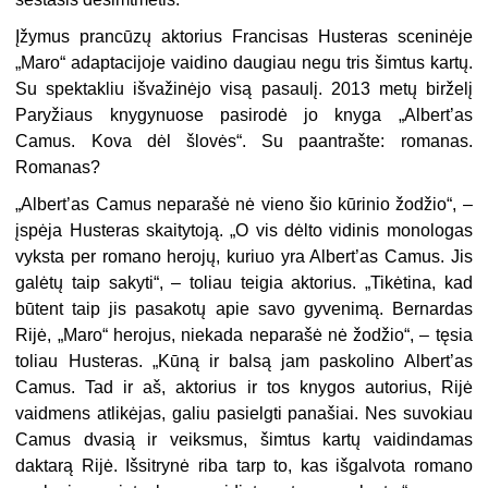
Įžymus prancūzų aktorius Francisas Husteras sceninėje
„Maro“ adaptacijoje vaidino daugiau negu tris šimtus kartų.
Su spektakliu išvažinėjo visą pasaulį. 2013 metų birželį
Paryžiaus knygynuose pasirodė jo knyga „Albert’as
Camus. Kova dėl šlovės“. Su paantrašte: romanas.
Romanas?
„Albert’as Camus neparašė nė vieno šio kūrinio žodžio“, –
įspėja Husteras skaitytoją. „O vis dėlto vidinis monologas
vyksta per romano herojų, kuriuo yra Albert’as Camus. Jis
galėtų taip sakyti“, – toliau teigia aktorius. „Tikėtina, kad
būtent taip jis pasakotų apie savo gyvenimą. Bernardas
Rijė, „Maro“ herojus, niekada neparašė nė žodžio“, – tęsia
toliau Husteras. „Kūną ir balsą jam paskolino Albert’as
Camus. Tad ir aš, aktorius ir tos knygos autorius, Rijė
vaidmens atlikėjas, galiu pasielgti panašiai. Nes suvokiau
Camus dvasią ir veiksmus, šimtus kartų vaidindamas
daktarą Rijė. Išsitrynė riba tarp to, kas išgalvota romano