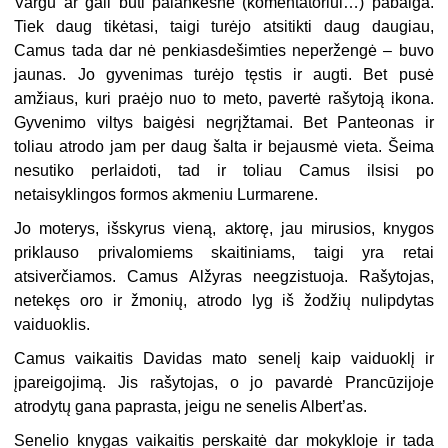
Vargu ar gali būti palankesnė (komentatoriui…) pabaiga.
Tiek daug tikėtasi, taigi turėjo atsitikti daug daugiau,
Camus tada dar nė penkiasdešimties neperžengė – buvo
jaunas. Jo gyvenimas turėjo tęstis ir augti. Bet pusė
amžiaus, kuri praėjo nuo to meto, pavertė rašytoją ikona.
Gyvenimo viltys baigėsi negrįžtamai. Bet Panteonas ir
toliau atrodo jam per daug šalta ir bejausmė vieta. Šeima
nesutiko perlaidoti, tad ir toliau Camus ilsisi po
netaisyklingos formos akmeniu Lurmarene.
Jo moterys, išskyrus vieną, aktorę, jau mirusios, knygos
priklauso privalomiems skaitiniams, taigi yra retai
atsiverčiamos. Camus Alžyras neegzistuoja. Rašytojas,
netekęs oro ir žmonių, atrodo lyg iš žodžių nulipdytas
vaiduoklis.
Camus vaikaitis Davidas mato senelį kaip vaiduoklį ir
įpareigojimą. Jis rašytojas, o jo pavardė Prancūzijoje
atrodytų gana paprasta, jeigu ne senelis Albert’as.
Senelio knygas vaikaitis perskaitė dar mokykloje ir tada