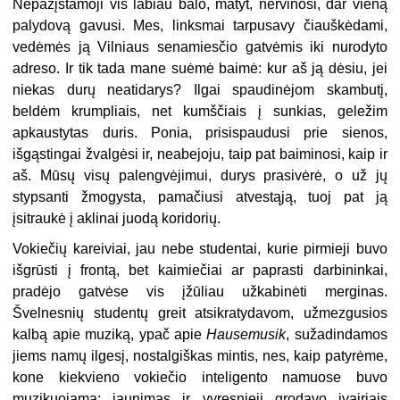
Nepažįstamoji vis labiau balo, matyt, nervinosi, dar vieną
palydovą gavusi. Mes, linksmai tarpusavy čiauškėdami,
vedėmės ją Vilniaus senamiesčio gatvėmis iki nurodyto
adreso. Ir tik tada mane suėmė baimė: kur aš ją dėsiu, jei
niekas durų neatidarys? Ilgai spaudinėjom skambutį,
beldėm krumpliais, net kumščiais į sunkias, geležim
apkaustytas duris. Ponia, prisispaudusi prie sienos,
išgąstingai žvalgėsi ir, neabejoju, taip pat baiminosi, kaip ir
aš. Mūsų visų palengvėjimui, durys prasivėrė, o už jų
stypsanti žmogysta, pamačiusi atvestąją, tuoj pat ją
įsitraukė į aklinai juodą koridorių.
Vokiečių kareiviai, jau nebe studentai, kurie pirmieji buvo
išgrūsti į frontą, bet kaimiečiai ar paprasti darbininkai,
pradėjo gatvėse vis įžūliau užkabinėti merginas.
Švelnesnių studentų greit atsikratydavom, užmezgusios
kalbą apie muziką, ypač apie
Hausemusik
, sužadindamos
jiems namų ilgesį, nostalgiškas mintis, nes, kaip patyrėme,
kone kiekvieno vokiečio inteligento namuose buvo
muzikuojama: jaunimas ir vyresnieji grodavo įvairiais