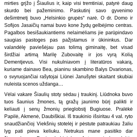
mirties grįžo į Šiaulius ir, kaip visi tremtiniai, patyrė daug
skurdo bei pažeminimo. Paskutinį savo gyvenimo
dešimtmetį buvo „Helsinkio grupės“ narė. O dr. Domo ir
Sofijos Jasaičių namai buvo kone žydų gelbėjimo centras.
Pagalbos besišaukiantiems nelaimėliams jie parūpindavo
saugias pastoges pas pažįstamus ir ūkininkus. Dar
valandėlę paviešėjau pas tolimą giminaitę, bet visad
širdžiai artimą Marilę Zubovaitę ir jos vyrą Kolią
Dementjevus. Visi nukulniavom į literatūros vakarą,
kuriame dainavo Bea, pianinu skambino Balys Dvarionas,
o svyruojančiai rašytojai Liūnei Janušytei skaitant skubiai
nuleista scenos uždanga…
Vėlai vakare Šiaulių stoty sėdau į traukinį. Liūdnoka buvo
tuos šaunius žmones, tą gražų jaunimo būrį palikti ir
keliauti į senų žmonių prieglobstį Bugiuose. Pralėkė
Papilė, Akmenė, Daubiškiai. Iš traukinio išsiritau 4 val. ryto
snaudžiančioj Viekšnių stotelėj ir pėstute patraukiau žaliu
lyg pati pieva keliuku. Netrukus mane pasitiko dar