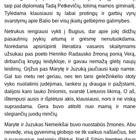
taip pat diplomatą Tadą Petkevičių, tolimą mamos giminaitį.
Tylėdama klausiausi tų labai protingų ir garbių vyrų
svarstymų apie Balio bei visų įkaitų gelbėjimo galimybes.
Netrukus rengiausi vykti į Bugius, dar apie jokį didžių
pasaulinių įvykių artumą ir grėsmę nenutuokdama.
Norėdama apsirūpinti literatūra vasaros skaitymams
užsukau pas poeto Henriko Radausko žmoną ponią Verą,
dirbančią knygų leidykloje, ir gavau nemažą glėbį naujų
leidinių. Grįžus pas Marytę ir Juzuką jaučiausi kaip namie.
Gal tuo metu net geriau, nes ten tarsi geležinkelio stoty
vyko nuolatinis judėjimas, lankėsi jų draugai ir pažįstami,
dalijosi karo lauko žiniomis, svarstė Lietuvos likimą. O aš,
ištempusi ausis ir išplėtusi akis, klausiausi, nors ir ne viską
suprasdama. Gera buvo atitolti nuo mamą ir mane
slegiančių juodų minčių.
Marytė ir Juzukas Nemeikšai buvo nuostabūs žmonės. Abu
nevedę, visą gyvenimą globojo ne tik vaikus našlaičius, bet
ir suaugusius, nelaimių ištiktus. Net iš Sibiro tremties daug