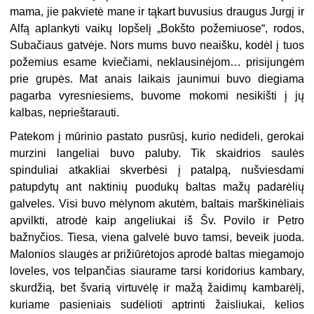
mama, jie pakvietė mane ir tąkart buvusius draugus Jurgį ir
Alfą aplankyti vaikų lopšelį „Bokšto požemiuose“, rodos,
Subačiaus gatvėje. Nors mums buvo neaišku, kodėl į tuos
požemius esame kviečiami, neklausinėjom… prisijungėm
prie grupės. Mat anais laikais jaunimui buvo diegiama
pagarba vyresniesiems, buvome mokomi nesikišti į jų
kalbas, neprieštarauti.
Patekom į mūrinio pastato pusrūsį, kurio nedideli, gerokai
murzini langeliai buvo paluby. Tik skaidrios saulės
spinduliai atkakliai skverbėsi į patalpą, nušviesdami
patupdytų ant naktinių puodukų baltas mažų padarėlių
galveles. Visi buvo mėlynom akutėm, baltais marškinėliais
apvilkti, atrodė kaip angeliukai iš Šv. Povilo ir Petro
bažnyčios. Tiesa, viena galvelė buvo tamsi, beveik juoda.
Malonios slaugės ar prižiūrėtojos aprodė baltas miegamojo
loveles, vos telpančias siaurame tarsi koridorius kambary,
skurdžią, bet švarią virtuvėlę ir mažą žaidimų kambarėlį,
kuriame pasieniais sudėlioti aptrinti žaisliukai, kelios