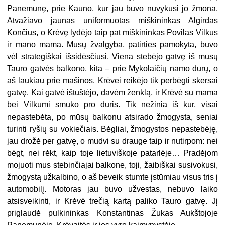
Panemunę, prie Kauno, kur jau buvo nuvykusi jo žmona.
Atvažiavo jaunas uniformuotas miškininkas Algirdas
Končius, o Krėvę lydėjo taip pat miškininkas Povilas Vilkus
ir mano mama. Mūsų žvalgyba, patirties pamokyta, buvo
vėl strategiškai išsidėsčiusi. Viena stebėjo gatvę iš mūsų
Tauro gatvės balkono, kita – prie Mykolaičių namo durų, o
aš laukiau prie mašinos. Krėvei reikėjo tik perbėgti skersai
gatvę. Kai gatvė ištuštėjo, davėm ženklą, ir Krėvė su mama
bei Vilkumi smuko pro duris. Tik nežinia iš kur, visai
nepastebėta, po mūsų balkonu atsirado žmogysta, seniai
turinti ryšių su vokiečiais. Bėgliai, žmogystos nepastebėję,
jau drožė per gatvę, o mudvi su drauge taip ir nutirpom: nei
bėgt, nei rėkt, kaip toje lietuviškoje patarlėje… Pradėjom
mojuoti mus stebinčiajai balkone, toji, žaibiškai susivokusi,
žmogystą užkalbino, o aš beveik stumte įstūmiau visus tris į
automobilį. Motoras jau buvo užvestas, nebuvo laiko
atsisveikinti, ir Krėvė trečią kartą paliko Tauro gatvę. Jį
priglaudė pulkininkas Konstantinas Žukas Aukštojoje