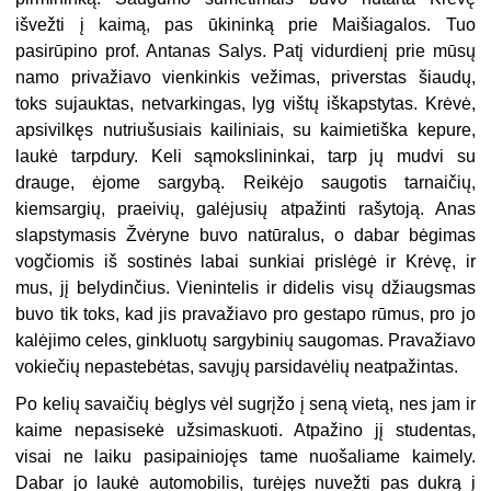
išvežti į kaimą, pas ūkininką prie Maišiagalos. Tuo
pasirūpino prof. Antanas Salys. Patį vidurdienį prie mūsų
namo privažiavo vienkinkis vežimas, priverstas šiaudų,
toks sujauktas, netvarkingas, lyg vištų iškapstytas. Krėvė,
apsivilkęs nutriušusiais kailiniais, su kaimietiška kepure,
laukė tarpdury. Keli sąmokslininkai, tarp jų mudvi su
drauge, ėjome sargybą. Reikėjo saugotis tarnaičių,
kiemsargių, praeivių, galėjusių atpažinti rašytoją. Anas
slapstymasis Žvėryne buvo natūralus, o dabar bėgimas
vogčiomis iš sostinės labai sunkiai prislėgė ir Krėvę, ir
mus, jį belydinčius. Vienintelis ir didelis visų džiaugsmas
buvo tik toks, kad jis pravažiavo pro gestapo rūmus, pro jo
kalėjimo celes, ginkluotų sargybinių saugomas. Pravažiavo
vokiečių nepastebėtas, savųjų parsidavėlių neatpažintas.
Po kelių savaičių bėglys vėl sugrįžo į seną vietą, nes jam ir
kaime nepasisekė užsimaskuoti. Atpažino jį studentas,
visai ne laiku pasipainiojęs tame nuošaliame kaimely.
Dabar jo laukė automobilis, turėjęs nuvežti pas dukrą į