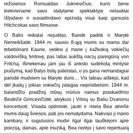
režisierius Romualdas Juknevičius, kuris bene
kiekviename savo statytame spektaklyje nelauktai
išlįsdavo ir suvaidindavo epizodą visai kaip garsusis
Hitchcokas savo filmuose.
O Balio reikalai nejudėjo. Bandė padėti ir Marytė
Nemeikšaitė. 1944 m. sausio 8-ąją mums su mama dar
tebebūnant Kaune, vedėsi ji mane į kažkokią vokiečių
valdovišką tvirtovę, pas labai aukštą nacių pareigūną von
Fritchą. Išmekenau jam jau iš anksto sudėliotą mintyse
prašymą, kad Balys būtų paleistas, o jis gana nemandagiai
parodė mudviem su Maryte duris… Vis labiau aiškėjo, kad
dėl įkaitų į jokias vokiečių įstaigas neprisibelsim. 1944 m.
balandžio pradžioj mūsų niūrius namus praskaidrino
Beatričė Grincevičiūtė, atvykusi į Vilnių su Baliu Dvarionu
koncertuoti. Visada optimistė, jautri ir miela Bea atnešė
mums daug šviesos, pati jos nematydama. Nakvojo ji mano
kambary, ir sugulusios mudvi ilgai ilgai tauškėjom apie
poeziją, dainas, apie muziką. Bea norėjo į savo repertuarą