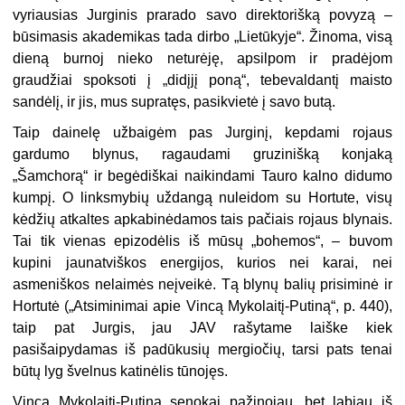
vyriausias Jurginis prarado savo direktorišką povyzą –
būsimasis akademikas tada dirbo „Lietūkyje“. Žinoma, visą
dieną burnoj nieko neturėję, apsilpom ir pradėjom
graudžiai spoksoti į „didįjį poną“, tebevaldantį maisto
sandėlį, ir jis, mus supratęs, pasikvietė į savo butą.
Taip dainelę užbaigėm pas Jurginį, kepdami rojaus
gardumo blynus, ragaudami gruzinišką konjaką
„Šamchorą“ ir begėdiškai naikindami Tauro kalno didumo
kumpį. O linksmybių uždangą nuleidom su Hortute, visų
kėdžių atkaltes apkabinėdamos tais pačiais rojaus blynais.
Tai tik vienas epizodėlis iš mūsų „bohemos“, – buvom
kupini jaunatviškos energijos, kurios nei karai, nei
asmeniškos nelaimės neįveikė. Tą blynų balių prisiminė ir
Hortutė („Atsiminimai apie Vincą Mykolaitį-Putiną“, p. 440),
taip pat Jurgis, jau JAV rašytame laiške kiek
pasišaipydamas iš padūkusių mergiočių, tarsi pats tenai
būtų lyg švelnus katinėlis tūnojęs.
Vincą Mykolaitį-Putiną senokai pažinojau, bet labiau iš