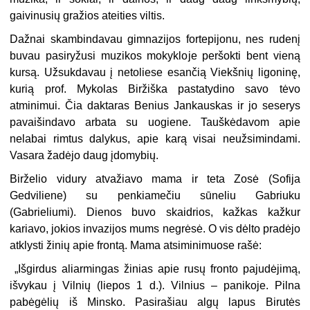
gaivinusių gražios ateities viltis.
Dažnai skambindavau gimnazijos fortepijonu, nes rudenį
buvau pasiryžusi muzikos mokykloje peršokti bent vieną
kursą. Užsukdavau į netoliese esančią Viekšnių ligoninę,
kurią prof. Mykolas Biržiška pastatydino savo tėvo
atminimui. Čia daktaras Benius Jankauskas ir jo seserys
pavaišindavo arbata su uogiene. Tauškėdavom apie
nelabai rimtus dalykus, apie karą visai neužsimindami.
Vasara žadėjo daug įdomybių.
Birželio vidury atvažiavo mama ir teta Zosė (Sofija
Gedviliene) su penkiamečiu sūneliu Gabriuku
(Gabrieliumi). Dienos buvo skaidrios, kažkas kažkur
kariavo, jokios invazijos mums negrėsė. O vis dėlto pradėjo
atklysti žinių apie frontą. Mama atsiminimuose rašė:
„Išgirdus aliarmingas žinias apie rusų fronto pajudėjimą,
išvykau į Vilnių (liepos 1 d.). Vilnius – panikoje. Pilna
pabėgėlių iš Minsko. Pasirašiau algų lapus Birutės