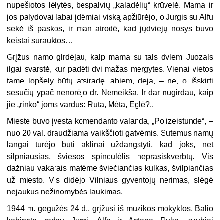
nupešiotos lėlytės, bespalvių „kaladėlių“ krūvelė. Mama ir
jos palydovai labai įdėmiai viską apžiūrėjo, o Jurgis su Alfu
sekė iš paskos, ir man atrodė, kad jųdviejų nosys buvo
keistai surauktos…
Grįžus namo girdėjau, kaip mama su tais dviem Juozais
ilgai svarstė, kur padėti dvi mažas mergytes. Vienai vietos
tame lopšely būtų atsiradę, abiem, deja, – ne, o išskirti
sesučių ypač nenorėjo dr. Nemeikša. Ir dar nugirdau, kaip
jie „rinko“ joms vardus: Rūta, Mėta, Eglė?..
Mieste buvo įvesta komendanto valanda, „Polizeistunde“, –
nuo 20 val. draudžiama vaikščioti gatvėmis. Sutemus namų
langai turėjo būti aklinai uždangstyti, kad joks, net
silpniausias, šviesos spindulėlis neprasiskverbtų. Vis
dažniau vakarais matėme šviečiančias kulkas, švilpiančias
už miesto. Vis didėjo Vilniaus gyventojų nerimas, slėgė
nejaukus nežinomybės laukimas.
1944 m. gegužės 24 d., grįžusi iš muzikos mokyklos, Balio