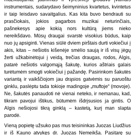
instrumentais, sudarydavo šeimyninius kvartetus, kvintetus
ir taip leisdavo savaitgalius. Kas kita buvo bendrauti su
prasčiokais, jokios pagarbos muzikai neturinčiais,
pašnekesys apie kokią nors kultūrą jiems nieko
nereikšdavo. Mūsų draugai svarstė visokius būdus, kaip
nuo jų apsiginti. Vienas siūlė dviem pirštais durti vokiečiui į
akis, kitas – nešiotis kišenėje smėlio saują ir iš visų jėgų
žerti užkabinėtojui į veidą, trečias draugas, rodos, Algis,
patarė nešiotis valgomąją šakutę, kurios aštriais galais
turėtumėm smogti vokiečiui į pažandę. Pasirinkom šakutės
variantą ir vaikščiojom jau drąsios gatvėmis su paruoštu
ginklu, paslėptu tada tokioje madingoje „muftoje“ (movoje).
Ne, šakutės panaudoti nė vienai neteko, ir nemanau, kad,
tikram pavojui ištikus, būtumėm išdrįsusios ja gintis. O
Algis nešiojosi tikrą ginklą – kastetą, kurį man slapta
parodė.
Vieną popietę užsuko pas mus teisininkas Juozas Liudžius
ir iš Kauno atvykęs dr. Juozas Nemeikša. Pasitarę su