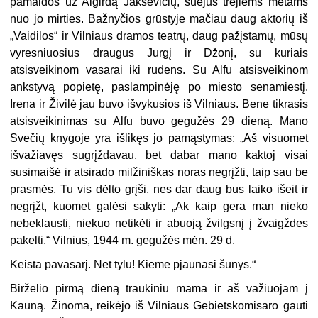
pamaldos už Algirdą Jakševičių, suėjus trejiems metams
nuo jo mirties. Bažnyčios grūstyje mačiau daug aktorių iš
„Vaidilos“ ir Vilniaus dramos teatrų, daug pažįstamų, mūsų
vyresniuosius draugus Jurgį ir Džonį, su kuriais
atsisveikinom vasarai iki rudens. Su Alfu atsisveikinom
ankstyvą popietę, paslampinėję po miesto senamiestį.
Irena ir Živilė jau buvo išvykusios iš Vilniaus. Bene tikrasis
atsisveikinimas su Alfu buvo gegužės 29 dieną. Mano
Svečių knygoje yra išlikęs jo pamąstymas: „Aš visuomet
išvažiavęs sugrįždavau, bet dabar mano kaktoj visai
susimaišė ir atsirado milžiniškas noras negrįžti, taip sau be
prasmės, Tu vis dėlto grįši, nes dar daug bus laiko išeit ir
negrįžt, kuomet galėsi sakyti: „Ak kaip gera man nieko
nebeklausti, niekuo netikėti ir abuoją žvilgsnį į žvaigždes
pakelti.“ Vilnius, 1944 m. gegužės mėn. 29 d.
Keista pavasarį. Net tylu! Kieme pjaunasi šunys.“
Birželio pirmą dieną traukiniu mama ir aš važiuojam į
Kauną. Žinoma, reikėjo iš Vilniaus Gebietskomisaro gauti