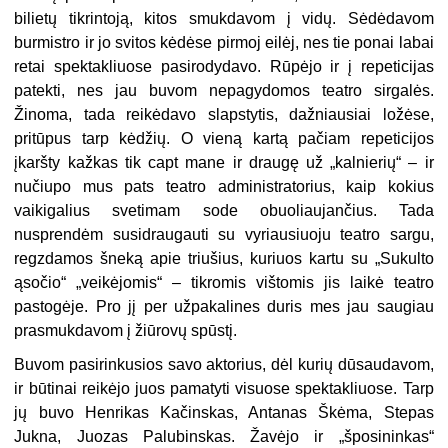
bilietų tikrintoją, kitos smukdavom į vidų. Sėdėdavom
burmistro ir jo svitos kėdėse pirmoj eilėj, nes tie ponai labai
retai spektakliuose pasirodydavo. Rūpėjo ir į repeticijas
patekti, nes jau buvom nepagydomos teatro sirgalės.
Žinoma, tada reikėdavo slapstytis, dažniausiai ložėse,
pritūpus tarp kėdžių. O vieną kartą pačiam repeticijos
įkaršty kažkas tik capt mane ir draugę už „kalnierių“ – ir
nučiupo mus pats teatro administratorius, kaip kokius
vaikigalius svetimam sode obuoliaujančius. Tada
nusprendėm susidraugauti su vyriausiuoju teatro sargu,
regzdamos šneką apie triušius, kuriuos kartu su „Sukulto
ąsočio“ „veikėjomis“ – tikromis vištomis jis laikė teatro
pastogėje. Pro jį per užpakalines duris mes jau saugiau
prasmukdavom į žiūrovų spūstį.
Buvom pasirinkusios savo aktorius, dėl kurių dūsaudavom,
ir būtinai reikėjo juos pamatyti visuose spektakliuose. Tarp
jų buvo Henrikas Kačinskas, Antanas Škėma, Stepas
Jukna, Juozas Palubinskas. Žavėjo ir „šposininkas“