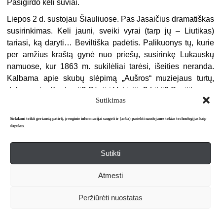
Pasigirdo keli šūviai.
Liepos 2 d. sustojau Šiauliuose. Pas Jasaičius dramatiškas
susirinkimas. Keli jauni, sveiki vyrai (tarp jų – Liutikas)
tariasi, ką daryti… Beviltiška padėtis. Palikuonys tų, kurie
per amžius kraštą gynė nuo priešų, susirinkę Lukauskų
namuose, kur 1863 m. sukilėliai tarėsi, išeities neranda.
Kalbama apie skubų slėpimą „Aušros“ muziejaus turtų,
dokumentų. Ką daryti? Bėgti į Vokietiją? Likti? Susitikau su
Sutikimas
Noreikiene, kurios vyras buvo su Baliu Štuthofe, – likusi su
maža mergyte, – ką daryti? Marilė Zubovaitė apsisprendė
Siekdami teikti geriausią patirtį, įrenginio informacijai saugoti ir (arba) pasiekti naudojame tokias technologijas kaip
su vyru ir dukrele vykti kažkokiu transportu į Vokietiją.
slapukus.
Atsisveikinimas gatvėje su jos motina (Niuta), be žodžių,
be ašarų – tyliam siaube. (Vėliau sužinojau, kad Marilė
Sutikti
niekur neišvyko, su vyro šeima prisiglaudė pas tėvus, jų
ūkyje Judreliuose.) Grįžau į Bugius. Sunki atmosfera…“
Atmesti
Bugiuose niekas apie frontą negalvojo, dirbo ūkio darbus,
Peržiūrėti nuostatas
valgė rūkytus lašinius, kurių Vilniuje nė su žiburiu seniai
negalėjom rasti. Rytais kabinom pusmarškonę košę su