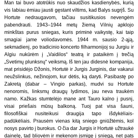
Man tai buvo atotrūkis nuo skaudžios kasdienybės, kurią
vis labiau ėmiau jausti gęstant viltims, kad Balys sugrįš. Su
Hortute nedraugavom, tačiau susitikusios nevengėm
pabendrauti. 1943–1944 metų žiemą Vilnių apklojo
minkštas purus sniegas, kuris priminė vaikystę, kai taip
smagiai jame voliodavomės. 1944 m. sausio 2-ąją,
sekmadienį, po tradicinio koncerto filharmonijoj su Jurgiu ir
Algiu nukūrėm į „Vaidilos“ teatrą ir pataikėm į trečią
„Svetimų plunksnų“ veiksmą. Iš ten jau didesnė kompanija,
mat prisidėjo Džonis, Hortutė ir Jurgis Jurginis, dar vakarui
neužslinkus, nežinojom, kur dėtis, ką daryti. Pasibastę po
Zakretą (dabar – Vingio parkas), mudvi su Hortute
nenoromis, linksmų draugų lydimos, jau neva traukėm
namo. Kažkas stumtelėjo mane ant Tauro kalno į pusnį,
visai priešais mūsų balkoną. Tuoj pat visa šauni,
filosofiškai nusiteikusi draugija tapo išdykėliais-
padūkėliais. Prausėm vienas kitą sniego gniūžtėmis, kol
nosys pavirto į burokus. O čia dar Jurgis ir Hortutė užtraukė
dainelę, tad bliovėm ir mekenom įsmigę į sniegą, net pats