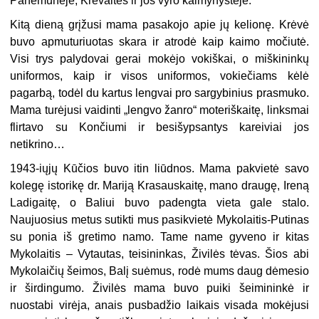
Panemunėje, Krėvaitės ir jos vyro kaimynystėje.
Kitą dieną grįžusi mama pasakojo apie jų kelionę. Krėvė
buvo apmuturiuotas skara ir atrodė kaip kaimo močiutė.
Visi trys palydovai gerai mokėjo vokiškai, o miškininkų
uniformos, kaip ir visos uniformos, vokiečiams kėlė
pagarbą, todėl du kartus lengvai pro sargybinius prasmuko.
Mama turėjusi vaidinti „lengvo žanro“ moteriškaitę, linksmai
flirtavo su Končiumi ir besišypsantys kareiviai jos
netikrino…
1943-iųjų Kūčios buvo itin liūdnos. Mama pakvietė savo
kolegę istorikę dr. Mariją Krasauskaitę, mano draugę, Ireną
Ladigaitę, o Baliui buvo padengta vieta gale stalo.
Naujuosius metus sutikti mus pasikvietė Mykolaitis-Putinas
su ponia iš gretimo namo. Tame name gyveno ir kitas
Mykolaitis – Vytautas, teisininkas, Živilės tėvas. Šios abi
Mykolaičių šeimos, Balį suėmus, rodė mums daug dėmesio
ir širdingumo. Živilės mama buvo puiki šeimininkė ir
nuostabi virėja, anais pusbadžio laikais visada mokėjusi