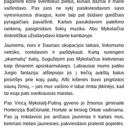
pagaminti kone šventiškus pietus, kuriais dažnai ir mane
vaišindavo. Pas juos ne sykį pasikviesdavom savo
vyresniuosius draugus, kurie taip pat būdavo gardžiais
pyragaičiais pavaišinti. Kartais pasukdavom patefono
rankeną, pasigirsdavo šokių muzika. Abu Mykolaičiai
diskretiškai užsidarydavo kitame kambaryje.
Jauniems, nors ir žiauriais okupacijos laikais, linksmumo
netrūko, norėdavom ir paišdykauti. Kartą surengėm
„skarmalių“ balių. Sugužėjom pas Mykolaičius kiekvienas
kaip išmanėm apsiskarmalavęs. Labiausiai mums patiko
Jurgio fantazija: atšlepsėjo jis į trečią aukštą batus
prisirišęs prie kojų padų. Alfo kišenės buvo prigrūstos
sausų žirnių, – jais mus vaišino ir labai rimtai įtikinėjo, kad
tai esąs pats sveikiausias maistas.
Pas Vincą Mykolaitį-Putiną gyveno jo žmonos giminaitė
Hortenzija Balčiūnaitė, Hortute ar tiesiog Ortute vadinama.
Pas ją rinkdavosi jos amžiaus jaunimas ir kartais mus,
keleriais metais jaunesnes, pakviesdavo praleisti popietės.