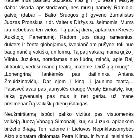
Kaune mus pasitiko Juzukas. Pas jį ir jo seserį Marytę
dabar visada apsistodavom, nes mūsų namely Ramiojoj
gatvėj (dabar – Balio Sruogos g.) gyveno žurnalistas
Juozas Pronskus ir dr. Valteris Diržys su šeimomis. Mums
jau nebebuvo ten vietos. Tą pačią dieną aplankėm Krėves
Aukštojoj Panemunėj. Radom juos daug ramesnius,
dukters ir žento globojamus, kvepiančiam pušyne, toli nuo
bauginančių vokiškų uniformų. Tą patį vakarą mama grįžo į
Vilnių. Juzukas, norėdamas nuo liūdnų minčių apie Balį
atitraukti, vedėsi mane į teatrą, matėme „Didžiąją mugę“ –
„Lohengriną“, lankėmės pas dailininką Antaną
Žmuidzinavičių. Dar ėjom į kiną, į jaunimo teatrą…
Pasisvečiavau pas jaunystės draugę Verutę Eimaitytę, kurį
laiką gyvenusią pas mus ir net geriau už mane
prisimenančią vaikiškų dienų išdaigas.
Neužmirštamą įspūdį paliko vizitas pas visuomenės
veikėją Juozą Vanagą-Simonaitį, kurį su Juzuku aplankėm
birželio 3-iąją. Ten radome ir Lietuvos Nepriklausomybės
Akto signatarą diplomatą Petrą Klimą, ir žymųjį teisininką,