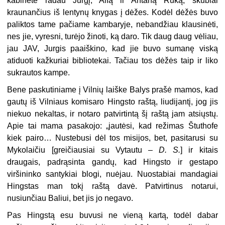
kabinete radau Jurgį, Alfą ir Antaną Rūką, skubiai
kraunančius iš lentynų knygas į dėžes. Kodėl dėžės buvo
paliktos tame pačiame kambaryje, nebandžiau klausinėti,
nes jie, vyresni, turėjo žinoti, ką daro. Tik daug daug vėliau,
jau JAV, Jurgis paaiškino, kad jie buvo sumanę viską
atiduoti kažkuriai bibliotekai. Tačiau tos dėžės taip ir liko
sukrautos kampe.
Bene paskutiniame į Vilnių laiške Balys prašė mamos, kad
gautų iš Vilniaus komisaro Hingsto raštą, liudijantį, jog jis
niekuo nekaltas, ir notaro patvirtintą šį raštą jam atsiųstų.
Apie tai mama pasakojo: „jautėsi, kad režimas Štuthofe
kiek pairo… Nustebusi dėl tos misijos, bet, pasitarusi su
Mykolaičiu [greičiausiai su Vytautu –
D. S.
] ir kitais
draugais, padrąsinta gandų, kad Hingsto ir gestapo
viršininko santykiai blogi, nuėjau. Nuostabiai mandagiai
Hingstas man tokį raštą davė. Patvirtinus notarui,
nusiunčiau Baliui, bet jis jo negavo.
Pas Hingstą esu buvusi ne vieną kartą, todėl dabar