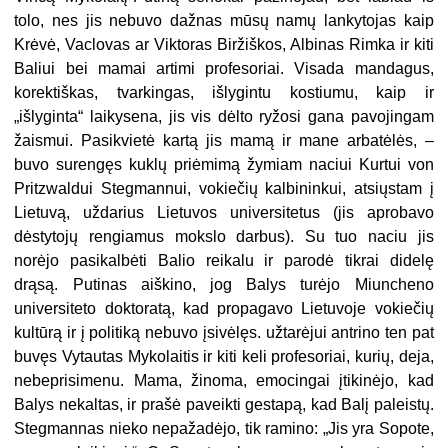
tolo, nes jis nebuvo dažnas mūsų namų lankytojas kaip
Krėvė, Vaclovas ar Viktoras Biržiškos, Albinas Rimka ir kiti
Baliui bei mamai artimi profesoriai. Visada mandagus,
korektiškas, tvarkingas, išlygintu kostiumu, kaip ir
„išlyginta“ laikysena, jis vis dėlto ryžosi gana pavojingam
žaismui. Pasikvietė kartą jis mamą ir mane arbatėlės, –
buvo surengęs kuklų priėmimą žymiam naciui Kurtui von
Pritzwaldui Stegmannui, vokiečių kalbininkui, atsiųstam į
Lietuvą, uždarius Lietuvos universitetus (jis aprobavo
dėstytojų rengiamus mokslo darbus). Su tuo naciu jis
norėjo pasikalbėti Balio reikalu ir parodė tikrai didelę
drąsą. Putinas aiškino, jog Balys turėjo Miuncheno
universiteto doktoratą, kad propagavo Lietuvoje vokiečių
kultūrą ir į politiką nebuvo įsivėlęs. užtarėjui antrino ten pat
buvęs Vytautas Mykolaitis ir kiti keli profesoriai, kurių, deja,
nebeprisimenu. Mama, žinoma, emocingai įtikinėjo, kad
Balys nekaltas, ir prašė paveikti gestapą, kad Balį paleistų.
Stegmannas nieko nepažadėjo, tik ramino: „Jis yra Sopote,