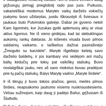
grįžusiųjų pirmąjį prieglobstį rado pas juos. Puikusis,
vakarietiškai modernus Marytės vaikų darželis vokiečių
įsakymu buvo uždarytas, juodu iškraustyti iš šviesaus ir
jaukaus buto Putvinskio gatvėje. Dabar jie gyveno netoli
Karo ligoninės, kur Juzukas gydė aptemusių akių ar visai
aklus ligonius. Ne iš vieno girdėjau, kad tai stebuklingas
auksinių rankų daktaras. Jo kišenės visada buvo pilnos
saldainių vaikams, o laiškelius dažnai pasirašinėjo
„Žmogutis su barzdele“. Marytė išgelbėjo keletą savo
darželio baldelių, ir jos kambary visi sėdėjom ant mažų
baltų kėdučių prie tokių pat vaikiškų staliukų. Buvo
nostalgiškai jauku, nes aš savo mokslus buvau pradėjusi
prie tų pačių staliukų. Balys Marytę vadino „Maryte širdele“.
Ir iš tikrųjų ji buvo tokios plačios, geros, meilės pilnos
širdies, neapsakomo jautrumo visiems nuskriaustiesiems.
Vėliau sužinojom, kaip daug ji padėjo Baliui, grįžusiam iš
Štuthofo.