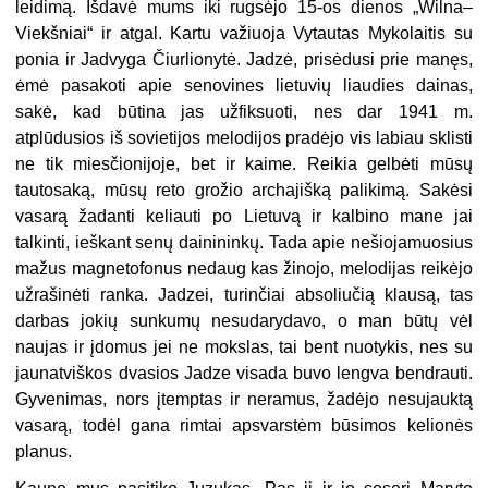
leidimą. Išdavė mums iki rugsėjo 15-os dienos „Wilna–
Viekšniai“ ir atgal. Kartu važiuoja Vytautas Mykolaitis su
ponia ir Jadvyga Čiurlionytė. Jadzė, prisėdusi prie manęs,
ėmė pasakoti apie senovines lietuvių liaudies dainas,
sakė, kad būtina jas užfiksuoti, nes dar 1941 m.
atplūdusios iš sovietijos melodijos pradėjo vis labiau sklisti
ne tik miesčionijoje, bet ir kaime. Reikia gelbėti mūsų
tautosaką, mūsų reto grožio archajišką palikimą. Sakėsi
vasarą žadanti keliauti po Lietuvą ir kalbino mane jai
talkinti, ieškant senų dainininkų. Tada apie nešiojamuosius
mažus magnetofonus nedaug kas žinojo, melodijas reikėjo
užrašinėti ranka. Jadzei, turinčiai absoliučią klausą, tas
darbas jokių sunkumų nesudarydavo, o man būtų vėl
naujas ir įdomus jei ne mokslas, tai bent nuotykis, nes su
jaunatviškos dvasios Jadze visada buvo lengva bendrauti.
Gyvenimas, nors įtemptas ir neramus, žadėjo nesujauktą
vasarą, todėl gana rimtai apsvarstėm būsimos kelionės
planus.