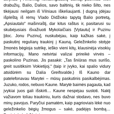
drabužių, Balio, Dalios, savo baltinių, tik nieko šilto, nes
tikėjausi neilgam iš Vilniaus iškeliaujanti. Į dugną įdėjau
išplėštą iš rėmų Vlado Didžioko tapytą Balio portretą,
„Apsiautalo“ mašinraštį, dar kitus raštus ir, pasitarusi su
skubėjusiais išvažiuoti Mykolaičiais [Vytautu] ir Puzinu
[doc. Jonu Puzinu], nuskubėjau, kaip kažkas sakė, į
paskutinį reguliarų traukinį į Kauną. Geležinkelio stotyje
žmonės bėgioja sutrikę, ieško vieni kitų, klausinėja visokių
informacijų. Mano netvirtai valizai prireikė virvės –
paskolino Puzinas. Jis pasakė: „Tas šniūras mus surišo,
greit susitiksim Vokietijoj.“ (taip ir įvyko, kai spalio vidury
atsidūrėm su Dalia Greifsvalde.) Iš Kauno dar
patelefonavau Marytei – mūsų paskutinis pasikalbėjimas.
Juzuko, rodos, nebuvo Kaune. Marytė baimės pagauta, kad
įvykiai juos gali išskirti… Kaune nespėjau sustoti. Naktį
važiavom toliau traukiniu, kuris dažnai stodavo, nes buvo
minų pavojus. Paryčiui pamatėm, kaip pagrioviais lėkė nuo
geležinkelio bėgių žmogus – sakė, padėjęs bombą…