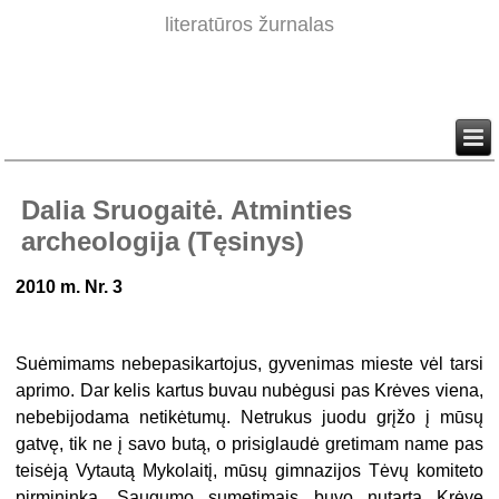
literatūros žurnalas
Dalia Sruogaitė. Atminties
archeologija (Tęsinys)
2010 m. Nr. 3
Suėmimams nebepasikartojus, gyvenimas mieste vėl tarsi
aprimo. Dar kelis kartus buvau nubėgusi pas Krėves viena,
nebebijodama netikėtumų. Netrukus juodu grįžo į mūsų
gatvę, tik ne į savo butą, o prisiglaudė gretimam name pas
teisėją Vytautą Mykolaitį, mūsų gimnazijos Tėvų komiteto
pirmininką. Saugumo sumetimais buvo nutarta Krėvę