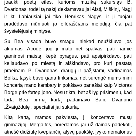
įtraukti poetų eiles, kurioms muziką sukursiąs B.
Dvarionas, todėl tą naktį deklamavau jai Aistį, Miškinį, Nagį
ir kt. Labiausiai jai tiko Henrikas Nagys, ir ji tuojau
pradėdavo niūniuoti jo eilėraščiams melodiją, čia pat
švystelėjusią mintyse.
Su Bea visada buvo smagu, niekad neužkliuvo jos
aklumas. Atrodė, jog ji mato net spalvas, pati namie
gaminosi maistą, kepė pyragus, pati apsipirkdavo, pati
keliaudavo po miestą ir aiškindavo, pro kurį pastatą
praeinam. B. Dvarionas, draugų ir pažįstamų vadinamas
Bolka, tąsyk buvo gana linksmas, net surengė mums mini
koncertą mano kambary ir pokštavo panašiai kaip Victoras
Borge prie fortepijono. Nesu tikra, bet aš lyg prisimenu, kad
tada Bea pirmą kartą padainavo Balio Dvariono
„Žvaigždutę“, specialiai jai sukurtą.
Kitą kartą, mamos pakviesta, ji koncertavo mūsų
gimnazijoj. Mergaitės, norėdamos jai už dainas padėkoti,
atnešė didžiulę kvepiančių alyvų puokštę. Įvyko nemalonus