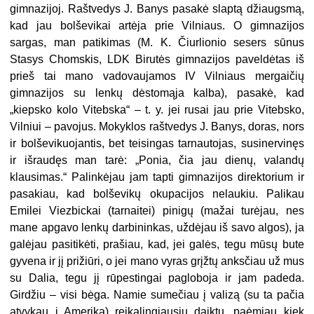
gimnazijoj. Raštvedys J. Banys pasakė slaptą džiaugsmą,
kad jau bolševikai artėja prie Vilniaus. O gimnazijos
sargas, man patikimas (M. K. Čiurlionio sesers sūnus
Stasys Chomskis, LDK Birutės gimnazijos paveldėtas iš
prieš tai mano vadovaujamos IV Vilniaus mergaičių
gimnazijos su lenkų dėstomąja kalba), pasakė, kad
„kiepsko kolo Vitebska“ – t. y. jei rusai jau prie Vitebsko,
Vilniui – pavojus. Mokyklos raštvedys J. Banys, doras, nors
ir bolševikuojantis, bet teisingas tarnautojas, susinervinęs
ir išraudęs man tarė: „Ponia, čia jau dienų, valandų
klausimas.“ Palinkėjau jam tapti gimnazijos direktorium ir
pasakiau, kad bolševikų okupacijos nelaukiu. Palikau
Emilei Viezbickai (tarnaitei) pinigų (mažai turėjau, nes
mane apgavo lenkų darbininkas, uždėjau iš savo algos), ja
galėjau pasitikėti, prašiau, kad, jei galės, tegu mūsų bute
gyvena ir jį prižiūri, o jei mano vyras grįžtų anksčiau už mus
su Dalia, tegu jį rūpestingai pagloboja ir jam padeda.
Girdžiu – visi bėga. Namie sumečiau į valizą (su ta pačia
atvykau į Ameriką) reikalingiausių daiktų, paėmiau kiek