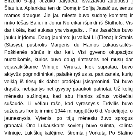
Birželio 5-ąją, Juzuko palydėta, išvažiavau autobusu į
Šiaulius. Aplankiau ten dr. Domą ir Sofiją Jasaičius, senus
mamos draugus. Jie jau mieste buvo sudarę komitetą ir
rinko lėšas Baliui ir Jonui Noreikai išpirkti iš Štuthofo. Vis
dar tikėta, kad auksas yra visagalis… Pas Jasaičius buvo
jauku ir įdomu. Daug jaunimo: jų vaikai Li (Elena) ir Stanis
(Stasys), pusbrolis Margeris, du Hanios Lukauskaitės-
Poškienės sūnūs ir dar keli. Visi gyveno okupacijos
nuotaikomis, kurios buvo daug rimtesnės nei mūsų dar
vėjavaikiškame Vilniuje. Vyrukai, kiek supratau, buvo
aktyvūs pogrindininkai, palaikė ryšius su partizanais, kurių
veiklą iš tiesų tik dabar pradėjau įsisąmoninti. Tai buvo
drąsūs, nebijantys net gyvybę paaukoti patriotai. Už kelių
mėnesių sužinojau, kad abu Hanios sūnus vokiečiai
sušaudė. Li vėliau rašė, kad vyresnysis Erdvilis buvo
sužeistas fronte ir mirė 1944 m. rugpjūčio 6 d. Vokietijoje, o
jaunesnysis, Vytenis, po trijų mėnesių žuvo sprogus
granatai. Ona Lukauskaitė sovietų buvo suimta, kalinta
Vilniuje, Lukiškių kalėjime, ištremta į Vorkutą. Po Stalino