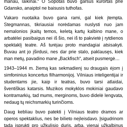
manau, laikinai.“ O Sopotas buvo garsus kurortas prie
Gdansko, anaiptol ne baisusis tuthofas.
Vakaro nuotaika buvo gana rami, gal kiek įtempta.
Stegmannas, tikriausiai norėdamas nuslysti nuo jam
nemalonios įkaitų temos, keletą kartų kalbino mane, o
arbatėlei pasibaigus nei iš šio, nei iš to pakvietė į rytdienos
spektaklį teatre. Aš turėjau proto mandagiai atsisakyti.
Buvau ant jo įširdusi, nes dar prie stalo, paklausęs, kiek
man metų, pavadino mane „Backfisch“, atseit pusmergė…
1943–1944 m. žiemą kas sekmadienį su draugais ėjom į
simfoninius koncertus filharmonijoj. Vilniaus inteligentijai ir
studentams jie, kaip ir teatras, buvo tarsi atlaidai,
šventiškas katarsis. Muzikos mokyklos mokiniai gaudavo
kontramarkių, tad mums, merginoms, buvo didelė lengvata,
nedaug tų reichsmarkių turinčioms.
Daug kebliau buvo patekti į Vilniaus teatro dramos ar
operos spektaklius, nes be bilieto neįleisdavo. Įsigudrinom
tada įsprukti pro užkulisio duris, arba, vienai užkalbinus