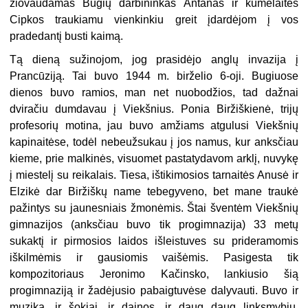
žiovaudamas Bugių darbininkas Antanas ir kumelaitės
Cipkos traukiamu vienkinkiu greit įdardėjom į vos
pradedantį busti kaimą.
Tą dieną sužinojom, jog prasidėjo anglų invazija į
Prancūziją. Tai buvo 1944 m. birželio 6-oji. Bugiuose
dienos buvo ramios, man net nuobodžios, tad dažnai
dviračiu dumdavau į Viekšnius. Ponia Biržiškienė, trijų
profesorių motina, jau buvo amžiams atgulusi Viekšnių
kapinaitėse, todėl nebeužsukau į jos namus, kur anksčiau
kieme, prie malkinės, visuomet pastatydavom arklį, nuvykę
į miestelį su reikalais. Tiesa, ištikimosios tarnaitės Anusė ir
Elzikė dar Biržiškų name tebegyveno, bet mane traukė
pažintys su jaunesniais žmonėmis. Štai šventėm Viekšnių
gimnazijos (anksčiau buvo tik progimnazija) 33 metų
sukaktį ir pirmosios laidos išleistuves su prideramomis
iškilmėmis ir gausiomis vaišėmis. Pasigesta tik
kompozitoriaus Jeronimo Kačinsko, lankiusio šią
progimnaziją ir žadėjusio pabaigtuvėse dalyvauti. Buvo ir
muzika, ir šokiai, ir dainos, ir daug daug linksmybių,