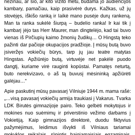
nežinau, ar šio, ar kito vizito metu, būdama jo audiencijos
kambary, pamačiau, kaip prasivėrė durys. Kažkas, už jų
stovėjęs, iškišo ranką ir laikė mano pusėje durų rankeną.
Man ta ranka sukėlė šiurpą – budelio ranka! Ir kai tik į
kambarį įėjo tas Herr Maurer, man dingtelėjo, kad tai buvo
vienas iš Pirčiupių kaimo žmonių žudikų… O Hingstą teko
pažinti dar pačioje okupacijos pradžioje. Į mūsų butą buvo
įsiveržęs vokiečių būrys, tarp jų jau teatre matytas
Hingstas. Apžiūrėjo butą, virtuvėje net pakėlė puodo
dangtį, kuriame virė rauginti kopūstai. Pamatęs neturtą,
buto nerekvizavo, o aš tą buvusį mėsininką apžiūrėti
galėjau…“
Apie paskutinį mūsų pavasarį Vilniuje 1944 m. mama rašė:
„…visą pavasarį vokiečių armija traukiasi į Vakarus. Tvarka
LDK Birutės gimnazijoje pairo. Teko gelbėti mokytojus ir
mokines nuo suėmimų ir priverstinio vežimo darbams į
Vokietiją. Kaip gimnazijos direktorė, duodu fiktyvius
pažymėjimus, leidimus išvykti iš Vilniaus tariamai
mokyklos reikalais, rūpintis baigiamaisiais egzaminais.