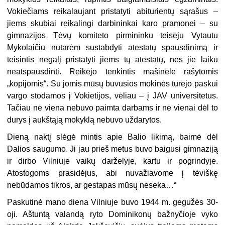
Vokiečiams reikalaujant pristatyti abiturientų sąrašus –
jiems skubiai reikalingi darbininkai karo pramonei – su
gimnazijos Tėvų komiteto pirmininku teisėju Vytautu
Mykolaičiu nutarėm sustabdyti atestatų spausdinimą ir
teisintis negalį pristatyti jiems tų atestatų, nes jie laiku
neatspausdinti. Reikėjo tenkintis mašinėle rašytomis
„kopijomis“. Su jomis mūsų buvusios mokinės turėjo paskui
vargo stodamos į Vokietijos, vėliau – į JAV universitetus.
Tačiau nė viena nebuvo paimta darbams ir nė vienai dėl to
durys į aukštąją mokyklą nebuvo uždarytos.
Dieną naktį slėgė mintis apie Balio likimą, baimė dėl
Dalios saugumo. Ji jau prieš metus buvo baigusi gimnaziją
ir dirbo Vilniuje vaikų darželyje, kartu ir pogrindyje.
Atostogoms prasidėjus, abi nuvažiavome į tėviškę
nebūdamos tikros, ar gestapas mūsų neseka…“
Paskutinė mano diena Vilniuje buvo 1944 m. gegužės 30-
oji. Aštuntą valandą ryto Dominikonų bažnyčioje vyko