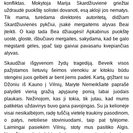
konfliktas. Mokytoja Marija Skardžiuvienė griežtai
uždraudė puokštę solistei dovanoti, esą akloji jos nematys.
Tik mama, turėdama direktorės autoritetą, didžiam
Skardžiuvienės pykčiui, įsakė mergaitėms alyvas Beai
įteikti. O kaip tada Bea džiaugėsi! Apkabinus puokštę
uostė, glostė, išbučiavo mergaites, sakydama, kad be galo
mėgstanti gėles, ypač taip gaiviai pavasariu kvepiančias
alyvas.
Skaudžiai išgyvenom žydų tragediją. Beveik visos
pažįstamos lietuvių šeimos vienokiu ar kitokiu būdu
stengėsi juos gelbėti ar bent jiems padėti. Kartą, grįžtant su
Džoniu iš Kauno į Vilnių, Marytė Nemeikšaitė paprašė
palydėti vieną gražią apyjaunę ponią labai juodais
plaukais. Nežinojom, kas ji tokia, tik jutau, kad mums
patikėtas uždavinys buvo gana pavojingas. Su ja kelionėje
visai nesikalbėjom, radę tuščią vietelę traukiny pasodinom,
o patys, netoliese stoviniuodami, taip pat tylėjome.
Laimingai pasiekėm Vilnių, stoty mus pasitiko Algis.