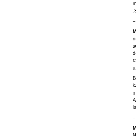
m
„
–
M
n
s
d
t
u
B
k
g
A
l
–
M
N