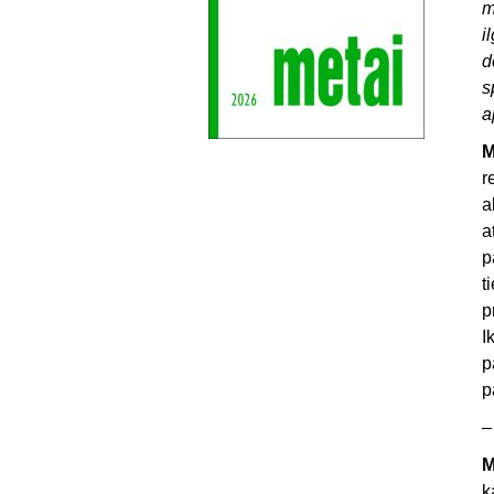
m
i
d
s
a
M
r
a
a
p
t
p
I
p
p
–
M
k