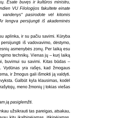
 Esate buvęs ir kultūros ministru,
andien VU Filologijos fakultete einate
i vandenys“ pasirodote vėl kitomis
Ar lengva persijungti iš akademinės
 su aplinka, ir su pačiu savimi. Kūryba
p persijungti iš vadovavimo, dėstymo,
lesnių asmenybės zonų. Per laiką esu
ngimo technikų. Vienas jų – kurį laiką
ui, buvimui su savimi. Kitas būdas –
kmę. Vydūnas yra rašęs, kad žmogaus
ema, ir žmogus gali išmokti ją valdyti.
pavyksta. Galbūt kyla klausimas, kodėl
rašytojų, meno žmonių į tokias viešas
am ją pasiglemžti.
nkau užsikrauti tas pareigas, atsakau,
vau kitų įkalbinėjamas, įtikinėjamas.