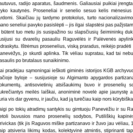
autuvus, radijo aparatus, šaudmenis. Galiausiai puikiai įrengt
vyko kautynės. Proseneliai ir senelio sesuo kelis mėnesiu
ardomi. Skaičiau jų tardymo protokolus, turto nacionalizavimo
ano seneliui pavyko pasislėpti – jis ilgai slapstėsi pas pažįsta
r būtent tuo metu jis susipažino su slapsčiusių šeimininkų d
usijusi su dvarelių pasauliu Raguvėlės ir Palėvenės apylink
šdraskytu. Ištrėmus prosenelius, viską praradus, reikėjo pradėti 
anevėžys, jo skurdi aplinka. Tik vėliau supratau, kad tai neb
asaulis po brutalaus sunaikinimo.
ai pradėjau sąmoningai ieškoti giminės istorijos KGB archyvuo
ačioje byloje – susijusioje su Algimanto apygardos partizan
okumentų, antisovietinių atsišaukimų buvo ir prosenelių s
ukrečiantys meilės laiškai, anoniminė novelė apie jaunystę 
uria vis dar gyvenu, ir jaučiu, kad ją turėčiau kaip nors kūrybiška
aigi po tokių atradimų santykis su gimtuoju Panevėžiu ir su R
etoli buvusios mano prosenelių sodybos, Putiliškių kapin
rivickas (tik jis Raguvos miške partizanavo ir žuvo jau vėliau
aip atsiveria likimų kodas, kolektyvinė atmintis, stiprinanti 