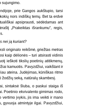
po sujungimo.
Indijoje, prie Gangos aukštupio, tarsi
kokių nors indiškų temų. Bet ta erdvė
ituališkai apsiprausti, sėdėdamas ant
lėraštį „Prakeiktas išrankumu“, regis,
s.
s nei ją kuriant?
ksli originalo reikšmė, griežtas metras
 kaip dėlionės – turi atsirasti vidinis
į ieškoti tikslių poetinių atitikmenų,
džiai kamuotis. Pavyzdžiui, vaikštant ir
aliau ateina. Judėjimas, kūniškas ritmo
ti žodžių seką, natūralų skambesį.
ai, sintaksė šluba, o paskui staiga iš
škai. Poetinio ekvivalento gimimas rodo,
vertimo įvykis, jis ima veikti ir mano
, gyvuoja atmintyje ilgai. Pavyzdžiui,