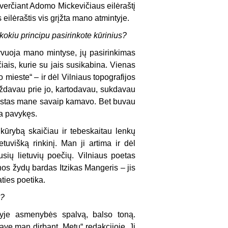
 verčiant Adomo Mickevičiaus eilėraštį
 eilėraštis vis grįžta mano atmintyje.
kokiu principu pasirinkote kūrinius?
 gyvuoja mano mintyse, jų pasirinkimas
čiais, kurie su jais susikabina. Vienas
mieste“ – ir dėl Vilniaus topografijos
grįždavau prie jo, kartodavau, sukdavau
 tekstas mane savaip kamavo. Bet buvau
ra pavykęs.
kūrybą skaičiau ir tebeskaitau lenkų
etuvišką rinkinį. Man ji artima ir dėl
sių lietuvių poečių. Vilniaus poetas
os žydų bardas Itzikas Mangeris – jis
ties poetika.
s?
yje asmenybės spalvą, balso toną.
avę man dirbant „Metų“ redakcijoje. Ji