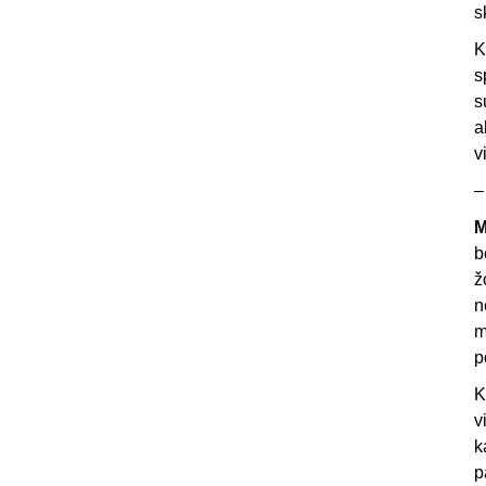
s
K
s
s
a
v
–
M
b
ž
n
m
p
K
v
k
p