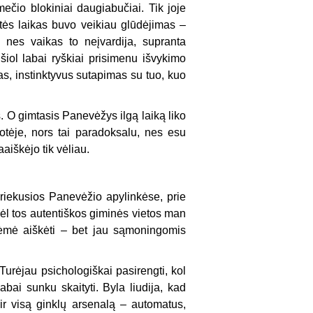
mečio blokiniai daugiabučiai. Tik joje
tės laikas buvo veikiau glūdėjimas –
 nes vaikas to neįvardija, supranta
 šiol labai ryškiai prisimenu išvykimo
as, instinktyvus sutapimas su tuo, kuo
. O gimtasis Panevėžys ilgą laiką liko
tėje, nors tai paradoksalu, nes esu
aiškėjo tik vėliau.
iekusios Panevėžio apylinkėse, prie
ėl tos autentiškos giminės vietos man
ėmė aiškėti – bet jau sąmoningomis
urėjau psichologiškai pasirengti, kol
bai sunku skaityti. Byla liudija, kad
ir visą ginklų arsenalą – automatus,