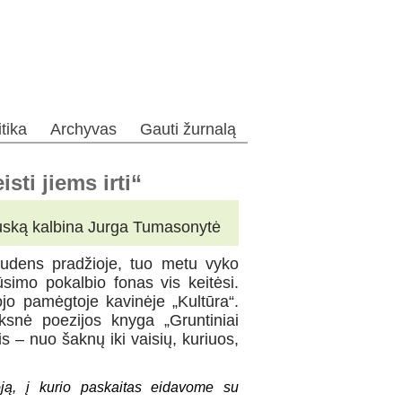
itika
Archyvas
Gauti žurnalą
sti jiems irti“
kauską kalbina Jurga Tumasonytė
udens pradžioje, tuo metu vyko
būsimo pokalbio fonas vis keitėsi.
jo pamėgtoje kavinėje „Kultūra“.
ksnė poezijos knyga „Gruntiniai
is – nuo šaknų iki vaisių, kuriuos,
oją, į kurio paskaitas eidavome su