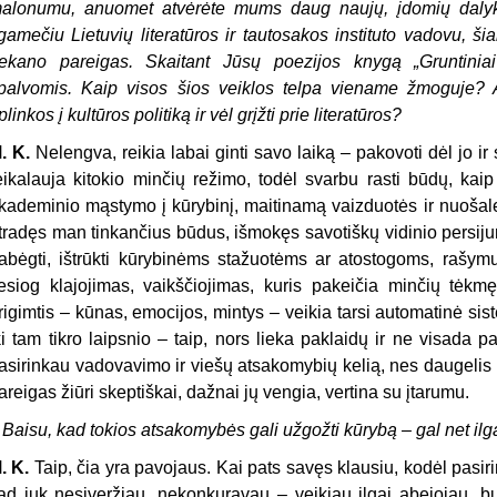
alonumu, anuomet atvėrėte mums daug naujų, įdomių dalykų.
lgamečiu Lietuvių literatūros ir tautosakos instituto vadovu, ši
ekano pareigas. Skaitant Jūsų poezijos knygą „Gruntinia
palvomis. Kaip visos šios veiklos telpa viename žmoguje? 
plinkos į kultūros politiką ir vėl grįžti prie literatūros?
. K.
Nelengva, reikia labai ginti savo laiką – pakovoti dėl jo ir
eikalauja kitokio minčių režimo, todėl svarbu rasti būdų, kai
kademinio mąstymo į kūrybinį, maitinamą vaizduotės ir nuoša
tradęs man tinkančius būdus, išmokęs savotiškų vidinio persiju
abėgti, ištrūkti kūrybinėms stažuotėms ar atostogoms, rašym
iesiog klajojimas, vaikščiojimas, kuris pakeičia minčių tė
rigimtis – kūnas, emocijos, mintys – veikia tarsi automatinė sist
ki tam tikro laipsnio – taip, nors lieka paklaidų ir ne visada 
asirinkau vadovavimo ir viešų atsakomybių kelią, nes daugelis 
areigas žiūri skeptiškai, dažnai jų vengia, vertina su įtarumu.
 Baisu, kad tokios atsakomybės gali užgožti kūrybą – gal net ilg
. K.
Taip, čia yra pavojaus. Kai pats savęs klausiu, kodėl pasiri
ad juk nesiveržiau, nekonkuravau – veikiau ilgai abejojau, bu