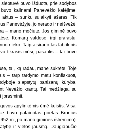
a slėptuvė buvo išduota, prie sodybos
s buvo kalinami Panevėžio kalėjime,
 aktus – sunku sulaikyti ašaras. Tik
mus Panevėžyje, jo nerado ir neišvežė,
ukra – mano močiute. Jos giminė buvo
ėse, Komarų valdose, irgi prarastu,
nuo nieko. Taip atsirado tas fabrikinis
uvo tikrasis mūsų pasaulis – tai buvo
se, tai, ką radau, mane sukrėtė. Toje
ais – tarp tardymo metu konfiskuotų
odyboje slapstytų partizanų kūryba:
ant Nevėžio krantų. Tai medžiaga, su
i įprasminti.
aguvos apylinkėmis ėmė keistis. Visai
ėse buvo palaidotas poetas Bronius
, 1952 m., po mano giminės ištrėmimo).
tapatybę ir vietos jausmą. Daugiabučio