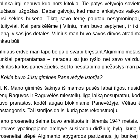
plinka irgi nebuvo kuo nors kitokia. Tie patys vėlyvojo soviet
aučiausi užgožtas. Dabar galvoju, kad mano ankstyvos vaikys
arsi sėklos būsena. Tikrą savo terpę pajutau nesąmoningai,
ntuityviai. Kai persikėlėme į Vilnių, man buvo septyneri, ir iki
ieną, visas jos detales. Vilnius man buvo savos dirvos atradim
inkau būti.
ilniaus erdvė man tapo be galo svarbi bręstant Atgimimo metais
unkiai perprantamas – neradau su juo ryšio net savo vaizduo
elintos kartos panevėžietis. Bet to nesutapimo priežastys man pa
 Kokia buvo Jūsų giminės Panevėžyje istorija?
. K.
Mano giminės šaknys iš mamos pusės labai ilgos, nusidr
enų Raguvos ir Raguvėlės miestelių. Ilgą laiką nesupratau, kod
uvo prarastos, kodėl augau blokiniame Panevėžyje. Vėliau 
astangomis. Tai istorijos dalis, kurią pats rekonstruoju.
ano prosenelių šeima buvo areštuota ir ištremta 1947 metais. T
ietuvos ypatingajame archyve susiradau didžiulę bylą, kurią la
roseneliai slėpė Algimanto apygardos partizanus, jų bunkerį 