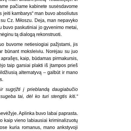
, tame pačiame kabinete susėsdavome
s įeiti kambarys“ man buvo absoliutus
e su Cz. Miłoszu. Deja, man nepavyko
jau buvo paskutiniai jo gyvenimo metai,
mėginu tą dialogą rekonstruoti.
o buvome netiesiogiai pažįstami, jis
ar būnant moksleiviu. Norėjau su juo
u aprašęs, kaip, būdamas pirmakursis,
ėjo taip garsiai plakti iš įtampos prieš
ipildžiusią alternatyvą – galbūt ir mano
s.
r sugrįžti į prieblandą daugiabučio
geba tai, dėl ko turi stengtis kiti.“
nevėžyje. Aplinka buvo labai paprasta.
 kaip vieno labiausiai kriminalizuotų
uose kuria romanus, mano ankstyvoji