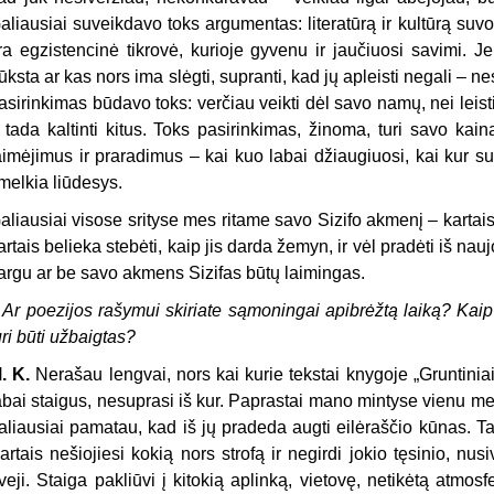
aliausiai suveikdavo toks argumentas: literatūrą ir kultūrą suv
ra egzistencinė tikrovė, kurioje gyvenu ir jaučiuosi savimi. J
rūksta ar kas nors ima slėgti, supranti, kad jų apleisti negali –
asirinkimas būdavo toks: verčiau veikti dėl savo namų, nei leisti ji
r tada kaltinti kitus. Toks pasirinkimas, žinoma, turi savo kai
aimėjimus ir praradimus – kai kuo labai džiaugiuosi, kai kur su
melkia liūdesys.
aliausiai visose srityse mes ritame savo Sizifo akmenį – kartai
artais belieka stebėti, kaip jis darda žemyn, ir vėl pradėti iš na
argu ar be savo akmens Sizifas būtų laimingas.
 Ar poezijos rašymui skiriate sąmoningai apibrėžtą laiką? Kaip
uri būti užbaigtas?
. K.
Nerašau lengvai, nors kai kurie tekstai knygoje „Gruntinia
abai staigus, nesuprasi iš kur. Paprastai mano mintyse vienu met
aliausiai pamatau, kad iš jų pradeda augti eilėraščio kūnas. Tada 
artais nešiojiesi kokią nors strofą ir negirdi jokio tęsinio, nus
veji. Staiga pakliūvi į kitokią aplinką, vietovę, netikėtą atmosf