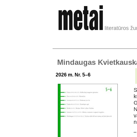
literatūros žu
Mindaugas Kvietkauskas:
2026 m. Nr. 5–6
S
k
G
N
v
n
–