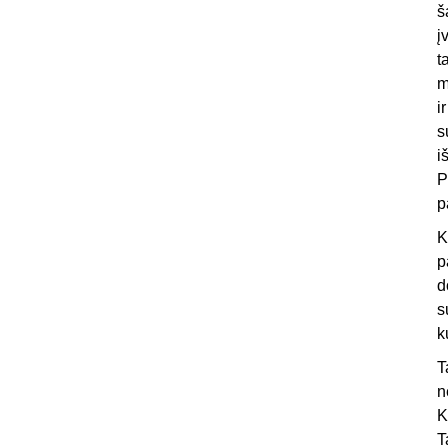
š
į
t
m
i
s
i
P
p
K
p
d
s
k
T
n
K
T