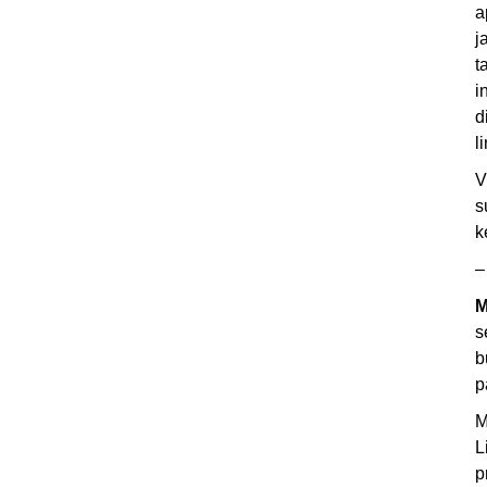
a
j
t
i
d
l
V
s
k
–
M
s
b
p
M
L
p