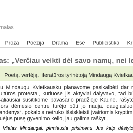
rnalas
Proza
Poezija
Drama
Esė
Publicistika
Kr
 „Verčiau veikti dėl savo namų, nei lei
Poetą, vertėją, literatūros tyrinėtoją Mindaugą Kviet
u Mindaugu Kvietkausku planavome pasikalbėti dar r
ultūros protestai, kuriuose jis aktyviai dalyvavo, tad 
aliausiai susitikome pavasario pradžioje Kaune, rašyto
ors dėmesio centre turėjo būti jo nauja, daugiasluo
andenys“, pokalbis netruko išsiskleisti įvairiomis kryptim
uėjus pusę gyvenimo kelio, jau galima raškyti.
 Mielas Mindaugai, pirmiausia prisimenu Jus kaip dėstyt