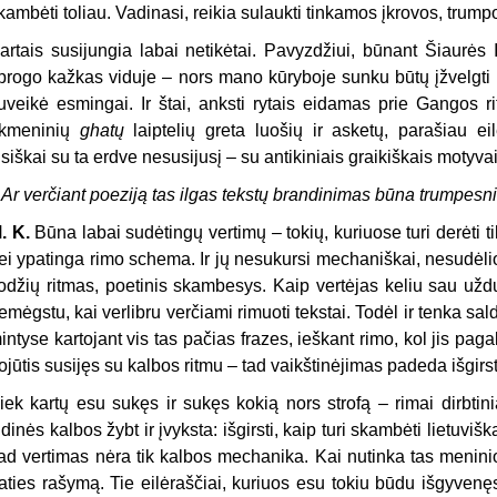
kambėti toliau. Vadinasi, reikia sulaukti tinkamos įkrovos, trum
artais susijungia labai netikėtai. Pavyzdžiui, būnant Šiaurės 
progo kažkas viduje – nors mano kūryboje sunku būtų įžvelgti 
uveikė esmingai. Ir štai, anksti rytais eidamas prie Gangos r
kmeninių
ghatų
laiptelių greta luošių ir asketų, parašiau ei
isiškai su ta erdve nesusijusį – su antikiniais graikiškais motyvai
 Ar verčiant poeziją tas ilgas tekstų brandinimas būna trumpesni
. K.
Būna labai sudėtingų vertimų – tokių, kuriuose turi derėti ti
ei ypatinga rimo schema. Ir jų nesukursi mechaniškai, nesudėliosi
odžių ritmas, poetinis skambesys. Kaip vertėjas keliu sau užduot
emėgstu, kai verlibru verčiami rimuoti tekstai. Todėl ir tenka sal
intyse kartojant vis tas pačias frazes, ieškant rimo, kol jis pag
ojūtis susijęs su kalbos ritmu – tad vaikštinėjimas padeda išgirs
iek kartų esu sukęs ir sukęs kokią nors strofą – rimai dirbtini
idinės kalbos žybt ir įvyksta: išgirsti, kaip turi skambėti lietuvi
ad vertimas nėra tik kalbos mechanika. Kai nutinka tas meninio 
aties rašymą. Tie eilėraščiai, kuriuos esu tokiu būdu išgyvenęs