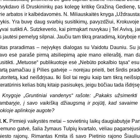
tvykdavo iš Druskininkų pas kolegę kritikę Gražiną Gedienę
rie arbatos ir kalbėdavomės. N. Miliauskaitės knyga „Uždrausta
vykis. Yra buvę daug svarbių susitikimų, pavyzdžiui, Krokuvoj
yvai sutikti A. Sutzkeverio, kai pirmąkart nuvykau į Tel Avivą, 
is jautėsi pernelyg silpnai. Jaučiu tam tikrą praradimą, kūryboje 
itas praradimas – neįvykęs dialogas su Vaidotu Dauniu. Su ju
avo esė parašė pirmą atsiliepimą apie mano eilėraštį, man d
usitikti. „Metuose“ publikuotoje esė „Nebūto pokalbio tąsa“ es
artą pamačiau jį Pilies gatvėje – norėjau prieiti, bet širdis prad
utoritetą, kad neišdrįsau. Iki šiol tai regiu kaip tam tikrą neišs
iteratūrinis kelias būtų kitaip pasisukęs, jeigu būčiau tada išdrįsę
 Knygoje „Gruntiniai vandenys“ rašote: „Pakaks užsimerkti i
ambaryje, į savo vaikišką džiaugsmą ir pojūtį, kad savaime su
okioje aplinkoje augote?
. K.
Pirmieji vaikystės metai – sovietinių laikų daugiabutyje Pa
emuno gatvė, šalia žymaus Tulpių kvartalo, vėliau pagarsėjusio
iesto rajonų. Rimantas Kmita iš savo Pietinio rajono Šiauli