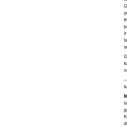
G
y
t
p
i
l
s
G
k
v
–
t
M
l
g
K
d