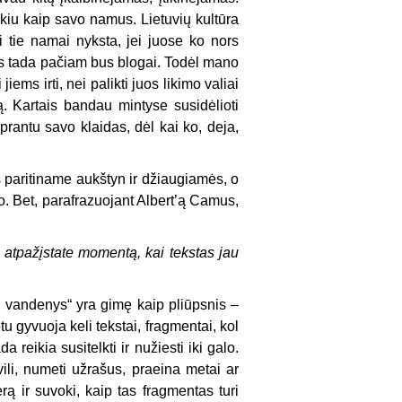
okiu kaip savo namus. Lietuvių kultūra
ei tie namai nyksta, jei juose ko nors
 nes tada pačiam bus blogai. Todėl mano
ems irti, nei palikti juos likimo valiai
ną. Kartais bandau mintyse susidėlioti
prantu savo klaidas, dėl kai ko, deja,
s paritiname aukštyn ir džiaugiamės, o
ujo. Bet, parafrazuojant Albert’ą Camus,
 atpažįstate momentą, kai tekstas jau
i vandenys“ yra gimę kaip pliūpsnis –
u gyvuoja keli tekstai, fragmentai, kol
reikia susitelkti ir nužiesti iki galo.
ivili, numeti užrašus, praeina metai ar
erą ir suvoki, kaip tas fragmentas turi