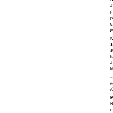
a
p
į
g
j
K
s
s
k
a
l
–
k
K
M
N
m