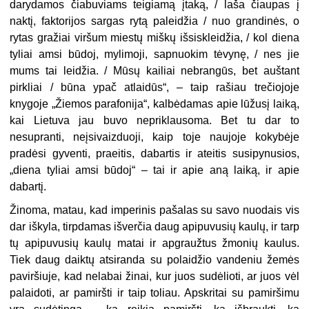
darydamos čiabuviams teigiamą įtaką, / laša čiaupas į
naktį, faktorijos sargas rytą paleidžia / nuo grandinės, o
rytas gražiai viršum miestų miškų išsiskleidžia, / kol diena
tyliai amsi būdoj, mylimoji, sapnuokim tėvynę, / nes jie
mums tai leidžia. / Mūsų kailiai nebrangūs, bet auštant
pirkliai / būna ypač atlaidūs“, – taip rašiau trečiojoje
knygoje „Žiemos parafonija“, kalbėdamas apie lūžusį laiką,
kai Lietuva jau buvo nepriklausoma. Bet tu dar to
nesupranti, neįsivaizduoji, kaip toje naujoje kokybėje
pradėsi gyventi, praeitis, dabartis ir ateitis susipynusios,
„diena tyliai amsi būdoj“ – tai ir apie aną laiką, ir apie
dabartį.
Žinoma, matau, kad imperinis pašalas su savo nuodais vis
dar iškyla, tirpdamas išverčia daug apipuvusių kaulų, ir tarp
tų apipuvusių kaulų matai ir apgraužtus žmonių kaulus.
Tiek daug daiktų atsiranda su polaidžio vandeniu žemės
paviršiuje, kad nelabai žinai, kur juos sudėlioti, ar juos vėl
palaidoti, ar pamiršti ir taip toliau. Apskritai su pamiršimu