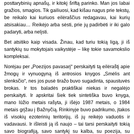
posttarybinių apnašų, ir kitokį šriftą parinko. Man jos labai
gražios, smagios. Tik gailiuosi, kad kišau nagus prie tekstų,
be reikalo kai kuriuos eilėraščius redagavau, kai kurių
atsisakiau… Reikėjo arba sėsti, prie jų padirbėti ir iki galo
padaryti, arba nelįsti.
Bet atsitiko kaip visada. Žinau, kad turiu tokią ligą, ji iš
santykių su mokytojais vaikystėje – likę tokie savamokslio
kompleksai.
Norėjau per „Poezijos pavasarį“ perskaityti tą eilėraštį apie
žmogų ir vynuogyną iš antrosios knygos „Smėlis ant
slenksčio“, nes jos pusė tiražo buvo sugadinta, spaustuvės
brokas. Ir tos baladės praktiškai niekas ir negalėjo
perskaityti. Ir apskritai šiek tiek sintetiška buvo knyga,
mano lūžio metais rašyta, ji išėjo 1987 metais, o 1984
metais grįžau į Bažnyčią. Rinkinyje buvo padrikumo, įtakos
iš visokių ezoterinių teritorijų, iš jų reikėjo vaduotis ir
vadavausi. Ir išleisti ją iš naujo – tai tarsi perskaityti tokią
savo biografiją, savo santykį su kalba, su poezija, su