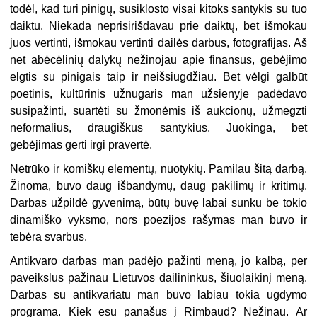
todėl, kad turi pinigų, susiklosto visai kitoks santykis su tuo
daiktu. Niekada neprisirišdavau prie daiktų, bet išmokau
juos vertinti, išmokau vertinti dailės darbus, fotografijas. Aš
net abėcėlinių dalykų nežinojau apie finansus, gebėjimo
elgtis su pinigais taip ir neišsiugdžiau. Bet vėlgi galbūt
poetinis, kultūrinis užnugaris man užsienyje padėdavo
susipažinti, suartėti su žmonėmis iš aukcionų, užmegzti
neformalius, draugiškus santykius. Juokinga, bet
gebėjimas gerti irgi pravertė.
Netrūko ir komiškų elementų, nuotykių. Pamilau šitą darbą.
Žinoma, buvo daug išbandymų, daug pakilimų ir kritimų.
Darbas užpildė gyvenimą, būtų buvę labai sunku be tokio
dinamiško vyksmo, nors poezijos rašymas man buvo ir
tebėra svarbus.
Antikvaro darbas man padėjo pažinti meną, jo kalbą, per
paveikslus pažinau Lietuvos dailininkus, šiuolaikinį meną.
Darbas su antikvariatu man buvo labiau tokia ugdymo
programa. Kiek esu panašus į Rimbaud? Nežinau. Ar