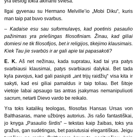
yra tiesiog tokia akinanti šviesa.
Ilgai gyvenau su Hermano Melville’io „Mobi Diku“, kuris
man taip pat buvo svarbus.
–
Kadaise esu sau suformulavęs, kad poetinis pasaulio
pažinimas yra priešingas filosofiniam. Žinau, kad giliai
domiesi ne tik filosofijos, bet ir religijos, tikėjimo klausimais.
Kiek Tau jie svarbūs ir ar gali apie tai papasakoti?
E. K.
Aš net nežinau, kada supratau, kad tai yra patys
svarbiausi klausimai, patys svarbiausi dalykai. Bet tada
kyla pavojus, kad gali pasiųsti „ant trijų raidžių“ visa kita ir
sakyti, kad esi giliai pamaldus ir taip toliau. Bet šitoje
vietoje labai apsaugo tas antras įsakymas nemanipuliuoti
sacrum
, netarti Dievo vardo be reikalo.
Yra toks katalikų teologas, filosofas Hansas Ursas von
Balthasaras, mane užbūręs autorius. Jis rašo fantastiškai,
jo knyga „Pasaulio širdis“ – tekstas kaip žaibas, toks yra
gražus, gan sudėtingas, bet pasiutusiai elegantiškas. Jeigu