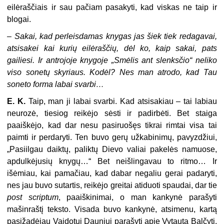
eilėraščiais ir sau pačiam pasakyti, kad viskas ne taip ir
blogai.
–
Sakai, kad perleisdamas knygas jas šiek tiek redagavai,
atsisakei kai kurių eilėraščių, dėl ko, kaip sakai, pats
gailiesi. Ir antrojoje knygoje „Smėlis ant slenksčio“ neliko
viso sonetų skyriaus. Kodėl? Nes man atrodo, kad Tau
soneto forma labai svarbi…
E. K.
Taip, man ji labai svarbi. Kad atsisakiau – tai labiau
neurozė, tiesiog reikėjo sėsti ir padirbėti. Bet staiga
paaiškėjo, kad dar nesu pasiruošęs tikrai rimtai visa tai
paimti ir perdaryti. Ten buvo gerų užkabinimų, pavyzdžiui,
„Pasiilgau daiktų, paliktų Dievo valiai pakelės namuose,
apdulkėjusių knygų…“ Bet neišlingavau to ritmo… Ir
išėmiau, kai pamačiau, kad dabar negaliu gerai padaryti,
nes jau buvo sutartis, reikėjo greitai atiduoti spaudai, dar tie
post scriptum
, paaiškinimai, o man kankynė parašyti
mašinraštį teksto. Visada buvo kankynė, atsimenu, kartą
pasižadėjau Vaidotui Dauniui parašyti apie Vytautą Balčytį,