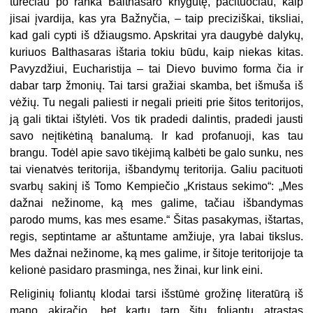
turėčiau po ranka Balthasaro knygutę, pacituočiau, kaip
jisai įvardija, kas yra Bažnyčia, – taip preciziškai, tiksliai,
kad gali cypti iš džiaugsmo. Apskritai yra daugybė dalykų,
kuriuos Balthasaras ištaria tokiu būdu, kaip niekas kitas.
Pavyzdžiui, Eucharistija – tai Dievo buvimo forma čia ir
dabar tarp žmonių. Tai tarsi gražiai skamba, bet išmuša iš
vėžių. Tu negali paliesti ir negali prieiti prie šitos teritorijos,
ją gali tiktai ištylėti. Vos tik pradedi dalintis, pradedi jausti
savo neįtikėtiną banalumą. Ir kad profanuoji, kas tau
brangu. Todėl apie savo tikėjimą kalbėti be galo sunku, nes
tai vienatvės teritorija, išbandymų teritorija. Galiu pacituoti
svarbų sakinį iš Tomo Kempiečio „Kristaus sekimo“: „Mes
dažnai nežinome, ką mes galime, tačiau išbandymas
parodo mums, kas mes esame.“ Šitas pasakymas, ištartas,
regis, septintame ar aštuntame amžiuje, yra labai tikslus.
Mes dažnai nežinome, ką mes galime, ir šitoje teritorijoje ta
kelionė pasidaro prasminga, nes žinai, kur link eini.
Religinių foliantų klodai tarsi išstūmė grožinę literatūrą iš
mano akiračio, bet kartu tarp šitų foliantų atrastas