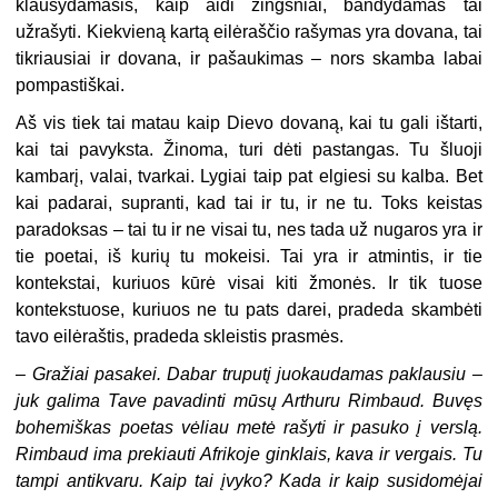
klausydamasis, kaip aidi žingsniai, bandydamas tai
užrašyti. Kiekvieną kartą eilėraščio rašymas yra dovana, tai
tikriausiai ir dovana, ir pašaukimas – nors skamba labai
pompastiškai.
Aš vis tiek tai matau kaip Dievo dovaną, kai tu gali ištarti,
kai tai pavyksta. Žinoma, turi dėti pastangas. Tu šluoji
kambarį, valai, tvarkai. Lygiai taip pat elgiesi su kalba. Bet
kai padarai, supranti, kad tai ir tu, ir ne tu. Toks keistas
paradoksas – tai tu ir ne visai tu, nes tada už nugaros yra ir
tie poetai, iš kurių tu mokeisi. Tai yra ir atmintis, ir tie
kontekstai, kuriuos kūrė visai kiti žmonės. Ir tik tuose
kontekstuose, kuriuos ne tu pats darei, pradeda skambėti
tavo eilėraštis, pradeda skleistis prasmės.
–
Gražiai pasakei. Dabar truputį juokaudamas paklausiu –
juk galima Tave pavadinti mūsų Arthuru Rimbaud. Buvęs
bohemiškas poetas vėliau metė rašyti ir pasuko į verslą.
Rimbaud ima prekiauti Afrikoje ginklais, kava ir vergais. Tu
tampi antikvaru. Kaip tai įvyko? Kada ir kaip susidomėjai