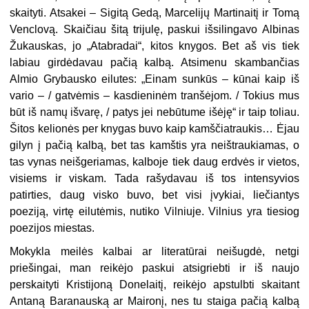
skaityti. Atsakei – Sigitą Gedą, Marcelijų Martinaitį ir Tomą
Venclovą. Skaičiau šitą trijulę, paskui išsilingavo Albinas
Žukauskas, jo „Atabradai“, kitos knygos. Bet aš vis tiek
labiau girdėdavau pačią kalbą. Atsimenu skambančias
Almio Grybausko eilutes: „Einam sunkūs – kūnai kaip iš
vario – / gatvėmis – kasdieninėm tranšėjom. / Tokius mus
būt iš namų išvarę, / patys jei nebūtume išėję“ ir taip toliau.
Šitos kelionės per knygas buvo kaip kamščiatraukis… Ėjau
gilyn į pačią kalbą, bet tas kamštis yra neištraukiamas, o
tas vynas neišgeriamas, kalboje tiek daug erdvės ir vietos,
visiems ir viskam. Tada rašydavau iš tos intensyvios
patirties, daug visko buvo, bet visi įvykiai, liečiantys
poeziją, virtę eilutėmis, nutiko Vilniuje. Vilnius yra tiesiog
poezijos miestas.
Mokykla meilės kalbai ar literatūrai neišugdė, netgi
priešingai, man reikėjo paskui atsigriebti ir iš naujo
perskaityti Kristijoną Donelaitį, reikėjo apstulbti skaitant
Antaną Baranauską ar Maironį, nes tu staiga pačią kalbą