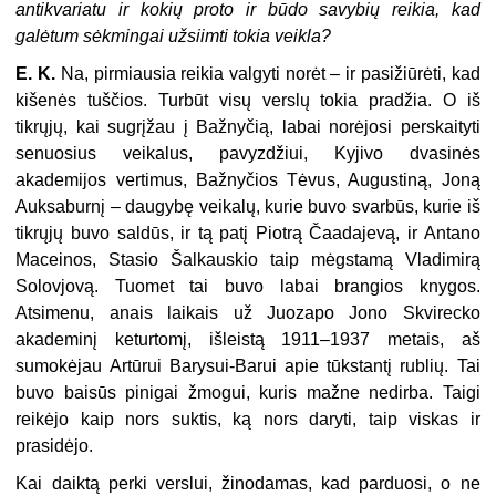
antikvariatu ir kokių proto ir būdo savybių reikia, kad
galėtum sėkmingai užsiimti tokia veikla?
E. K.
Na, pirmiausia reikia valgyti norėt – ir pasižiūrėti, kad
kišenės tuščios. Turbūt visų verslų tokia pradžia. O iš
tikrųjų, kai sugrįžau į Bažnyčią, labai norėjosi perskaityti
senuosius veikalus, pavyzdžiui, Kyjivo dvasinės
akademijos vertimus, Bažnyčios Tėvus, Augustiną, Joną
Auksaburnį – daugybę veikalų, kurie buvo svarbūs, kurie iš
tikrųjų buvo saldūs, ir tą patį Piotrą Čaadajevą, ir Antano
Maceinos, Stasio Šalkauskio taip mėgstamą Vladimirą
Solovjovą. Tuomet tai buvo labai brangios knygos.
Atsimenu, anais laikais už Juozapo Jono Skvirecko
akademinį keturtomį, išleistą 1911–1937 metais, aš
sumokėjau Artūrui Barysui-Barui apie tūkstantį rublių. Tai
buvo baisūs pinigai žmogui, kuris mažne nedirba. Taigi
reikėjo kaip nors suktis, ką nors daryti, taip viskas ir
prasidėjo.
Kai daiktą perki verslui, žinodamas, kad parduosi, o ne