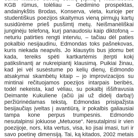
KGB rūmus, tolėliau – Gedimino prospektas,
andainykštis Brodas, Konserva, vieta, kurioje per
studentiškus poezijos skaitymus vieną pirmųjų kartų
susidūrėme prieš pusšimtį metų. Neišmanėliškai
junginėju telefoną, kurį panaudosiu kaip diktofoną –
neturiu patirties rengti interviu, – tačiau dėl paties
pokalbio nesijaudinu, Edmondas toks pašnekovas,
kuris niekada neapvils. Jo klausytis bus įdomu bet
kada, tereiks spėti kartkartėmis įterpti kokį
patikslinantį ar nukreipiantį klausimą. Puikiai žinau,
kad jei vėl susėstume po kelių dienų, Edmondo
atsakymai skambėtų kitaip – jo improvizacijos su
mintinai rečituojamos poezijos intarpais beribės,
todėl nekeista, kad vėliau, su pokalbį iššifravusia
Deimante Kukuliene (ačiū jai už didelį darbą!)
peržiūrinėdamas tekstą, Edmondas prisipažįsta
besijaučiąs įveltas į avantiūrą, ir pokalbis galiausiai
tampa kone perpus trumpesnis. Edmondo
nesutalpinsi jokiuose „Metuose“. Nesutalpinsi ir vien
poezijoje, nors, kita vertus, visa, ko jisai imasi, turi ir
savo poetinę dimensiją. Tai, ką kitados, 2002 metais