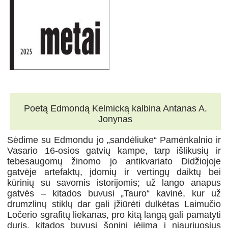
Poetą Edmondą Kelmicką kalbina Antanas A.
Jonynas
Sėdime su Edmondu jo „sandėliuke“ Pamėnkalnio ir
Vasario 16-osios gatvių kampe, tarp išlikusių ir
tebesaugomų žinomo jo antikvariato Didžiojoje
gatvėje artefaktų, įdomių ir vertingų daiktų bei
kūrinių su savomis istorijomis; už lango anapus
gatvės – kitados buvusi „Tauro“ kavinė, kur už
drumzlinų stiklų dar gali įžiūrėti dulkėtas Laimučio
Ločerio sgrafitų liekanas, pro kitą langą gali pamatyti
duris, kitados buvusį šoninį įėjimą į niauriuosius