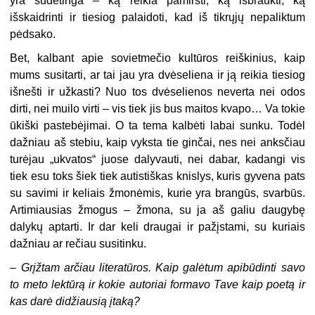
yra sudėtinga – ką reikia pamiršti, ką išbraukti, ką
išskaidrinti ir tiesiog palaidoti, kad iš tikrųjų nepaliktum
pėdsako.
Bet, kalbant apie sovietmečio kultūros reiškinius, kaip
mums susitarti, ar tai jau yra dvėseliena ir ją reikia tiesiog
išnešti ir užkasti? Nuo tos dvėselienos neverta nei odos
dirti, nei muilo virti – vis tiek jis bus maitos kvapo… Va tokie
ūkiški pastebėjimai. O ta tema kalbėti labai sunku. Todėl
dažniau aš stebiu, kaip vyksta tie ginčai, nes nei anksčiau
turėjau „ukvatos“ juose dalyvauti, nei dabar, kadangi vis
tiek esu toks šiek tiek autistiškas knislys, kuris gyvena pats
su savimi ir keliais žmonėmis, kurie yra brangūs, svarbūs.
Artimiausias žmogus – žmona, su ja aš galiu daugybę
dalykų aptarti. Ir dar keli draugai ir pažįstami, su kuriais
dažniau ar rečiau susitinku.
–
Grįžtam
arčiau literatūros. Kaip galėtum apibūdinti savo
to meto lektūrą ir kokie autoriai formavo Tave kaip poetą ir
kas darė didžiausią įtaką?