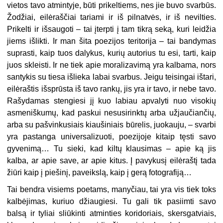
vietos tavo atmintyje, būti prikeltiems, nes jie buvo svarbūs.
Žodžiai, eilėraščiai tariami ir iš pilnatvės, ir iš nevilties.
Prikelti ir išsaugoti – tai įterpti į tam tikrą seką, kuri leidžia
jiems išlikti. Ir man šita poezijos teritorija – tai bandymas
suprasti, kaip tuos dalykus, kurių autorius tu esi, tarti, kaip
juos skleisti. Ir ne tiek apie moralizavimą yra kalbama, nors
santykis su tiesa išlieka labai svarbus. Jeigu teisingai ištari,
eilėraštis išsprūsta iš tavo rankų, jis yra ir tavo, ir nebe tavo.
Rašydamas stengiesi jį kuo labiau apvalyti nuo visokių
asmeniškumų, kad paskui nesusirinktų arba užjaučiančių,
arba su pašvinkusiais kiaušiniais būrelis, juokauju, – svarbi
yra pastanga universalizuoti, poezijoje kitaip tęsti savo
gyvenimą… Tu sieki, kad kiltų klausimas – apie ką jis
kalba, ar apie save, ar apie kitus. Į pavykusį eilėraštį tada
žiūri kaip į piešinį, paveikslą, kaip į gerą fotografiją…
Tai bendra visiems poetams, manyčiau, tai yra vis tiek toks
kalbėjimas, kuriuo džiaugiesi. Tu gali tik pasiimti savo
balsą ir tyliai sliūkinti atminties koridoriais, skersgatviais,