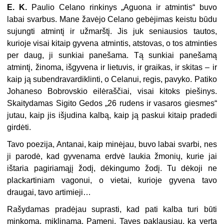
E. K.
Paulio Celano rinkinys „Aguona ir atmintis“ buvo
labai svarbus. Mane žavėjo Celano gebėjimas keistu būdu
sujungti atmintį ir užmarštį. Jis juk seniausios tautos,
kurioje visai kitaip gyvena atmintis, atstovas, o tos atminties
per daug, ji sunkiai panešama. Tą sunkiai panešamą
atmintį, žinoma, išgyvena ir lietuvis, ir graikas, ir skitas – ir
kaip ją subendravardiklinti, o Celanui, regis, pavyko. Patiko
Johaneso Bobrovskio eilėraščiai, visai kitoks piešinys.
Skaitydamas Sigito Gedos „26 rudens ir vasaros giesmes“
jutau, kaip jis išjudina kalbą, kaip ją paskui kitaip pradedi
girdėti.
Tavo poezija, Antanai, kaip minėjau, buvo labai svarbi, nes
ji parodė, kad gyvenama erdvė laukia žmonių, kurie jai
ištaria pagiriamąjį žodį, dėkingumo žodį. Tu dėkoji ne
plackartiniam vagonui, o vietai, kurioje gyvena tavo
draugai, tavo artimieji…
Rašydamas pradėjau suprasti, kad pati kalba turi būti
minkoma, miklinama. Pameni, Tavęs paklausiau, ką verta