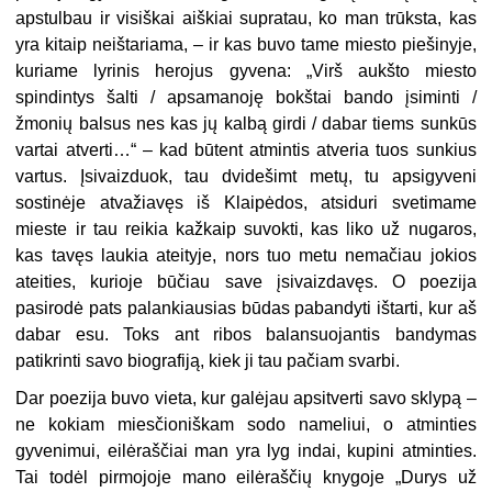
apstulbau ir visiškai aiškiai supratau, ko man trūksta, kas
yra kitaip neištariama, – ir kas buvo tame miesto piešinyje,
kuriame lyrinis herojus gyvena: „Virš aukšto miesto
spindintys šalti / apsamanoję bokštai bando įsiminti /
žmonių balsus nes kas jų kalbą girdi / dabar tiems sunkūs
vartai atverti…“ – kad būtent atmintis atveria tuos sunkius
vartus. Įsivaizduok, tau dvidešimt metų, tu apsigyveni
sostinėje atvažiavęs iš Klaipėdos, atsiduri svetimame
mieste ir tau reikia kažkaip suvokti, kas liko už nugaros,
kas tavęs laukia ateityje, nors tuo metu nemačiau jokios
ateities, kurioje būčiau save įsivaizdavęs. O poezija
pasirodė pats palankiausias būdas pabandyti ištarti, kur aš
dabar esu. Toks ant ribos balansuojantis bandymas
patikrinti savo biografiją, kiek ji tau pačiam svarbi.
Dar poezija buvo vieta, kur galėjau apsitverti savo sklypą –
ne kokiam miesčioniškam sodo nameliui, o atminties
gyvenimui, eilėraščiai man yra lyg indai, kupini atminties.
Tai todėl pirmojoje mano eilėraščių knygoje „Durys už