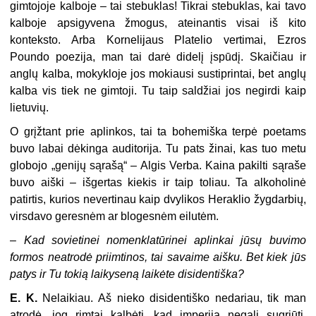
gimtojoje kalboje – tai stebuklas! Tikrai stebuklas, kai tavo
kalboje apsigyvena žmogus, ateinantis visai iš kito
konteksto. Arba Kornelijaus Platelio vertimai, Ezros
Poundo poezija, man tai darė didelį įspūdį. Skaičiau ir
anglų kalba, mokykloje jos mokiausi sustiprintai, bet anglų
kalba vis tiek ne gimtoji. Tu taip saldžiai jos negirdi kaip
lietuvių.
O grįžtant prie aplinkos, tai ta bohemiška terpė poetams
buvo labai dėkinga auditorija. Tu pats žinai, kas tuo metu
globojo „genijų sąrašą“ – Algis Verba. Kaina pakilti sąraše
buvo aiški – išgertas kiekis ir taip toliau. Ta alkoholinė
patirtis, kurios nevertinau kaip dvylikos Heraklio žygdarbių,
virsdavo geresnėm ar blogesnėm eilutėm.
–
Kad sovietinei nomenklatūrinei aplinkai jūsų buvimo
formos neatrodė priimtinos, tai savaime aišku. Bet kiek jūs
patys ir Tu tokią laikyseną laikėte disidentiška?
E. K.
Nelaikiau. Aš nieko disidentiško nedariau, tik man
atrodė, jog rimtai kalbėti, kad imperija negali sugriūti,