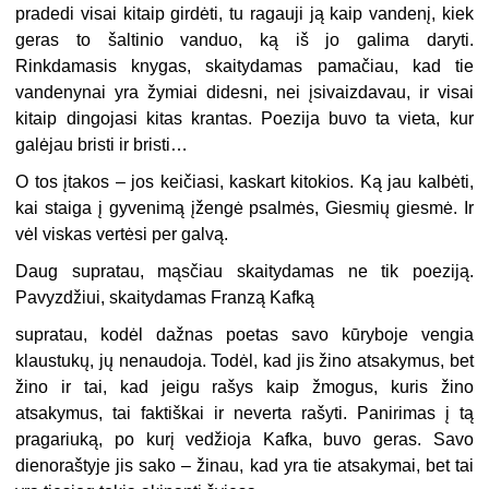
pradedi visai kitaip girdėti, tu ragauji ją kaip vandenį, kiek
geras to šaltinio vanduo, ką iš jo galima daryti.
Rinkdamasis knygas, skaitydamas pamačiau, kad tie
vandenynai yra žymiai didesni, nei įsivaizdavau, ir visai
kitaip dingojasi kitas krantas. Poezija buvo ta vieta, kur
galėjau bristi ir bristi…
O tos įtakos – jos keičiasi, kaskart kitokios. Ką jau kalbėti,
kai staiga į gyvenimą įžengė psalmės, Giesmių giesmė. Ir
vėl viskas vertėsi per galvą.
Daug supratau, mąsčiau skaitydamas ne tik poeziją.
Pavyzdžiui, skaitydamas Franzą Kafką
supratau, kodėl dažnas poetas savo kūryboje vengia
klaustukų, jų nenaudoja. Todėl, kad jis žino atsakymus, bet
žino ir tai, kad jeigu rašys kaip žmogus, kuris žino
atsakymus, tai faktiškai ir neverta rašyti. Panirimas į tą
pragariuką, po kurį vedžioja Kafka, buvo geras. Savo
dienoraštyje jis sako – žinau, kad yra tie atsakymai, bet tai