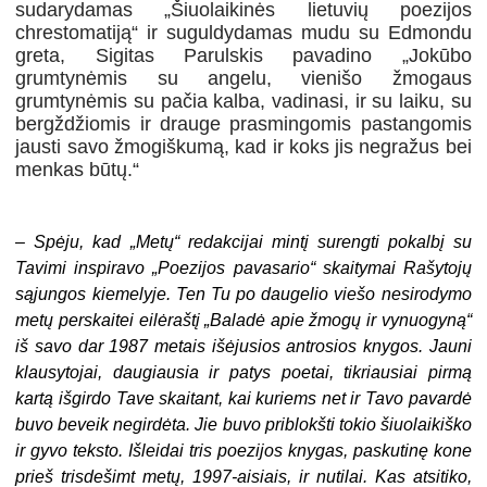
sudarydamas „Šiuolaikinės lietuvių poezijos
chrestomatiją“ ir suguldydamas mudu su Edmondu
greta, Sigitas Parulskis pavadino „Jokūbo
grumtynėmis su angelu, vienišo žmogaus
grumtynėmis su pačia kalba, vadinasi, ir su laiku, su
bergždžiomis ir drauge prasmingomis pastangomis
jausti savo žmogiškumą, kad ir koks jis negražus bei
menkas būtų.“
–
Spėju, kad „Metų“ redakcijai mintį surengti pokalbį su
Tavimi inspiravo „Poezijos pavasario“ skaitymai Rašytojų
sąjungos kiemelyje. Ten Tu po daugelio viešo nesirodymo
metų perskaitei eilėraštį „Baladė apie žmogų ir vynuogyną“
iš savo dar 1987 metais išėjusios antrosios knygos. Jauni
klausytojai, daugiausia ir patys poetai, tikriausiai pirmą
kartą išgirdo Tave skaitant, kai kuriems net ir Tavo pavardė
buvo beveik negirdėta. Jie buvo priblokšti tokio šiuolaikiško
ir gyvo teksto. Išleidai tris poezijos knygas, paskutinę kone
prieš trisdešimt metų, 1997-aisiais, ir nutilai. Kas atsitiko,