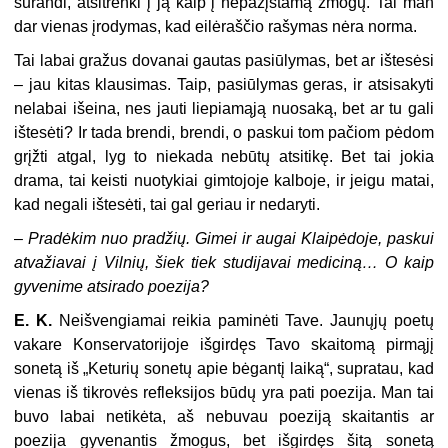
surandi, atsitrenki į ją kaip į nepažįstamą žmogų. Tai man
dar vienas įrodymas, kad eilėraščio rašymas nėra norma.
Tai labai gražus dovanai gautas pasiūlymas, bet ar ištesėsi
– jau kitas klausimas. Taip, pasiūlymas geras, ir atsisakyti
nelabai išeina, nes jauti liepiamąją nuosaką, bet ar tu gali
ištesėti? Ir tada brendi, brendi, o paskui tom pačiom pėdom
grįžti atgal, lyg to niekada nebūtų atsitikę. Bet tai jokia
drama, tai keisti nuotykiai gimtojoje kalboje, ir jeigu matai,
kad negali ištesėti, tai gal geriau ir nedaryti.
–
Pradėkim nuo pradžių. Gimei ir augai Klaipėdoje, paskui
atvažiavai į Vilnių, šiek tiek studijavai mediciną… O kaip
gyvenime atsirado poezija?
E. K.
Neišvengiamai reikia paminėti Tave. Jaunųjų poetų
vakare Konservatorijoje išgirdęs Tavo skaitomą pirmąjį
sonetą iš „Keturių sonetų apie bėgantį laiką“, supratau, kad
vienas iš tikrovės refleksijos būdų yra pati poezija. Man tai
buvo labai netikėta, aš nebuvau poeziją skaitantis ar
poezija gyvenantis žmogus, bet išgirdęs šitą sonetą