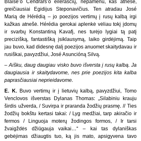
Blaise’o Cendrars’o eilėraščių, nepamenu, kas atnešė,
greičiausiai Egidijus Steponavičius. Ten atradau José
Marią de Hérédią – jo poezijos vertimų į rusų kalbą irgi
kažkas atnešė. Hérédia gerokai aplenkė vėliau tokį įdomų
ir svarbų Konstantiną Kavafį, nes turėjo lygiai tą patį
precizišką, fantastišką įsiklausymą, laiko girdėjimą. Taip
jau buvo, kad didesnę dalį poezijos anuomet skaitydavau ir
rusiškai, pavyzdžiui, José Asuncióną Silvą.
–
Aišku, daug daugiau visko buvo išversta į rusų kalbą. Ja
daugiausia ir skaitydavome, nes prie poezijos kita kalba
paprasčiausiai neprieidavome.
E. K.
Buvo vertimų ir į lietuvių kalbą, pavyzdžiui, Tomo
Venclovos išverstas Dylanas Thomas: „Silabiniu krauju
širdis užverda, / Suvirpa ir praranda žodžių prasmę. // Ties
žodžių bokštu kertasi takai: / Lyg medžiai, tarp akiračio ir
fermos / Linguoja moterų žodingos formos, / Ir tarsi
žvaigždės džiūgauja vaikai…“ – kai tas dylaniškas
gebėjimas džiaugtis tuo, ką jis mato, apsigyvena tavo