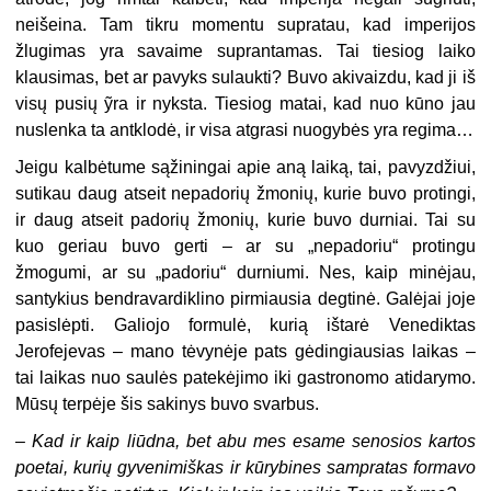
neišeina. Tam tikru momentu supratau, kad imperijos
žlugimas yra savaime suprantamas. Tai tiesiog laiko
klausimas, bet ar pavyks sulaukti? Buvo akivaizdu, kad ji iš
visų pusių ỹra ir nyksta. Tiesiog matai, kad nuo kūno jau
nuslenka ta antklodė, ir visa atgrasi nuogybės yra regima…
Jeigu kalbėtume sąžiningai apie aną laiką, tai, pavyzdžiui,
sutikau daug atseit nepadorių žmonių, kurie buvo protingi,
ir daug atseit padorių žmonių, kurie buvo durniai. Tai su
kuo geriau buvo gerti – ar su „nepadoriu“ protingu
žmogumi, ar su „padoriu“ durniumi. Nes, kaip minėjau,
santykius bendravardiklino pirmiausia degtinė. Galėjai joje
pasislėpti. Galiojo formulė, kurią ištarė Venediktas
Jerofejevas – mano tėvynėje pats gėdingiausias laikas –
tai laikas nuo saulės patekėjimo iki gastronomo atidarymo.
Mūsų terpėje šis sakinys buvo svarbus.
–
Kad ir kaip liūdna, bet abu mes esame senosios kartos
poetai, kurių gyvenimiškas ir kūrybines sampratas formavo