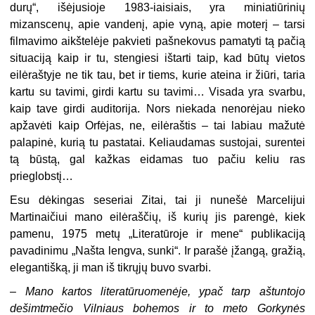
durų“, išėjusioje 1983-iaisiais, yra miniatiūrinių
mizanscenų, apie vandenį, apie vyną, apie moterį – tarsi
filmavimo aikštelėje pakvieti pašnekovus pamatyti tą pačią
situaciją kaip ir tu, stengiesi ištarti taip, kad būtų vietos
eilėraštyje ne tik tau, bet ir tiems, kurie ateina ir žiūri, taria
kartu su tavimi, girdi kartu su tavimi… Visada yra svarbu,
kaip tave girdi auditorija. Nors niekada nenorėjau nieko
apžavėti kaip Orfėjas, ne, eilėraštis – tai labiau mažutė
palapinė, kurią tu pastatai. Keliaudamas sustojai, surentei
tą būstą, gal kažkas eidamas tuo pačiu keliu ras
prieglobstį…
Esu dėkingas seseriai Zitai, tai ji nunešė Marcelijui
Martinaičiui mano eilėraščių, iš kurių jis parengė, kiek
pamenu, 1975 metų „Literatūroje ir mene“ publikaciją
pavadinimu „Našta lengva, sunki“. Ir parašė įžangą, gražią,
elegantišką, ji man iš tikrųjų buvo svarbi.
–
Mano kartos literatūruomenėje, ypač tarp aštuntojo
dešimtmečio Vilniaus bohemos ir to meto Gorkynės