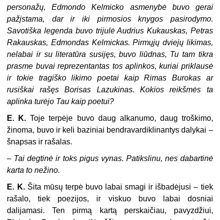
personažų, Edmondo Kelmicko asmenybė buvo gerai
pažįstama, dar ir iki pirmosios knygos pasirodymo.
Savotiška legenda buvo trijulė Audrius Kukauskas, Petras
Rakauskas, Edmondas Kelmickas. Pirmųjų dviejų likimas,
nelabai ir su literatūra susijęs, buvo liūdnas, Tu tam tikra
prasme buvai reprezentantas tos aplinkos, kuriai priklausė
ir tokie tragiško likimo poetai kaip Rimas Burokas ar
rusiškai rašęs Borisas Lazukinas. Kokios reikšmės ta
aplinka turėjo Tau kaip poetui?
E. K.
Toje terpėje buvo daug alkanumo, daug troškimo,
žinoma, buvo ir keli baziniai bendravardiklinantys dalykai –
šnapsas ir rašalas.
–
Tai degtinė ir toks pigus vynas. Patikslinu, nes dabartinė
karta to nežino.
E. K.
Šita mūsų terpė buvo labai smagi ir išbadėjusi – tiek
rašalo, tiek poezijos, ir viskuo buvo labai dosniai
dalijamasi. Ten pirmą kartą perskaičiau, pavyzdžiui,