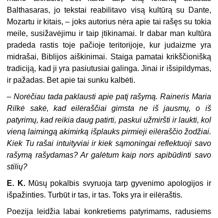
Balthasaras, jo tekstai reabilitavo visą kultūrą su Dante,
Mozartu ir kitais, – joks autorius nėra apie tai rašęs su tokia
meile, susižavėjimu ir taip įtikinamai. Ir dabar man kultūra
pradeda rastis toje pačioje teritorijoje, kur judaizme yra
midrašai, Biblijos aiškinimai. Staiga pamatai krikščionišką
tradiciją, kad ji yra pasiutusiai galinga. Jinai ir išsipildymas,
ir pažadas. Bet apie tai sunku kalbėti.
–
Norėčiau tada paklausti apie patį rašymą. Raineris Maria
Rilkė sakė, kad eilėraščiai gimsta ne iš jausmų, o iš
patyrimų, kad reikia daug patirti, paskui užmiršti ir laukti, kol
vieną laimingą akimirką išplauks pirmieji eilėraščio žodžiai.
Kiek Tu rašai intuityviai ir kiek sąmoningai reflektuoji savo
rašymą rašydamas? Ar galėtum kaip nors apibūdinti savo
stilių?
E. K.
Mūsų pokalbis svyruoja tarp gyvenimo apologijos ir
išpažinties. Turbūt ir tas, ir tas. Toks yra ir eilėraštis.
Poezija leidžia labai konkretiems patyrimams, radusiems