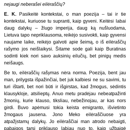
nejaugi neberašei eilėraščių?
E. K.
Pasikeitė kontekstai, o man poezija – tai ir tie
kontekstai, kuriuose tu supranti, kaip gyveni. Keitėsi labai
daug dalykų – žlugo imperija, daug ką nušluodama,
Lietuva tapo nepriklausoma, reikėjo susivokti, kaip gyvensi
naujame laike, reikėjo galvoti apie šeimą, o iš eilėraščių
rašymo jos neišlaikysi. Šitame sode gali kaip Buratinas
sodinti kiek nori savo auksinių eilučių, bet pinigų medis
neišaugs.
Be to, eilėraščių rašymas nėra norma. Poezija, bent jau
man, prilygsta išpažinčiai, bet juk kalbiesi ne su savimi, tu
turi ištarti, bet nori būti ir išgirstas, kad žmogus, sėdintis
klausykloje, atsilieptų. Anuo metu pradėjau nebeatpažinti
žmonių, kurie klauso, tiksliau, nebežinojau, ar kas nors
girdi. Buvo apėmusi tokia keista emigranto, išvietinto
žmogaus jausena. Jono Meko eilėraščiuose yra
atpažįstamų dalykų. Jo eilėraščiai man atrodo nebaigti,
pabaigos tarsi priklauso labiau nuo to, kaip užbaigė