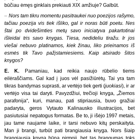
būčiau ėmęs ginklais prekiauti XIX amžiuje? Galbūt.
–
Nors tam tikru momentu pasitraukei nuo poezijos rašymo,
tačiau poezija vis tiek išliko, gal ir noras būti poetu. Nes
štai po dvidešimties metų savo iniciatyva pakartotinai
išleidai tris savo knygas. Tiesa, nedideliu tiražu. Ir jos
viešai nebuvo platinamos, kiek žinau, liko prieinamos iš
esmės tik Tavo pažįstamiesiems. Kaip atsirado šitos
knygos?
E. K.
Pamaniau, kad reikia naujo rūbelio tiems
eilėraščiams. Gal kad į juos vėl pasižiūrėtų. Tai yra tam
tikras bandymas suprasti, ar vertėjo tiek gerti (
juokiasi
), ir ar
vertėjo visa tai daryti. Pavyzdžiui, trečioji knyga, „Žiemos
parafonija“, kuri, manau, pati stipriausia, buvo gražiai
padaryta, geros Vytauto Kalinausko iliustracijos, bet
pasiutusiai nepatogus formatas. Be to, ji išėjo 1997 metais,
jau tame naujame laike, ir tarsi nebuvo kitų perskaityta.
Man ji brangi, turbūt pati brangiausia knyga. Nors šiaip
brangiausia knyga būna pirmoji, bet tas brangumas toks