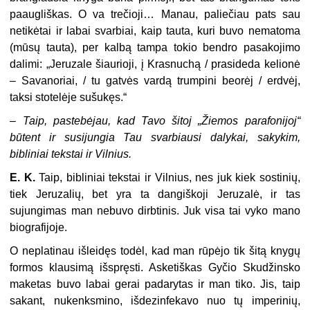
paaugliškas. O va trečioji… Manau, paliečiau pats sau
netikėtai ir labai svarbiai, kaip tauta, kuri buvo nematoma
(mūsų tauta), per kalbą tampa tokio bendro pasakojimo
dalimi: „Jeruzale šiaurioji, į Krasnuchą / prasideda kelionė
– Savanoriai, / tu gatvės vardą trumpini beorėj / erdvėj,
taksi stotelėje sušukęs.“
–
Taip, pastebėjau, kad Tavo šitoj „Žiemos parafonijoj“
būtent ir susijungia Tau svarbiausi dalykai, sakykim,
bibliniai tekstai ir Vilnius.
E. K.
Taip, bibliniai tekstai ir Vilnius, nes juk kiek sostinių,
tiek Jeruzalių, bet yra ta dangiškoji Jeruzalė, ir tas
sujungimas man nebuvo dirbtinis. Juk visa tai vyko mano
biografijoje.
O neplatinau išleidęs todėl, kad man rūpėjo tik šitą knygų
formos klausimą išspręsti. Asketiškas Gyčio Skudžinsko
maketas buvo labai gerai padarytas ir man tiko. Jis, taip
sakant, nukenksmino, išdezinfekavo nuo tų imperinių,