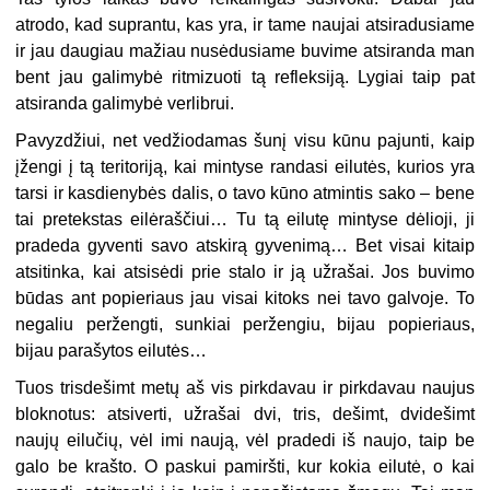
atrodo, kad suprantu, kas yra, ir tame naujai atsiradusiame
ir jau daugiau mažiau nusėdusiame buvime atsiranda man
bent jau galimybė ritmizuoti tą refleksiją. Lygiai taip pat
atsiranda galimybė verlibrui.
Pavyzdžiui, net vedžiodamas šunį visu kūnu pajunti, kaip
įžengi į tą teritoriją, kai mintyse randasi eilutės, kurios yra
tarsi ir kasdienybės dalis, o tavo kūno atmintis sako – bene
tai pretekstas eilėraščiui… Tu tą eilutę mintyse dėlioji, ji
pradeda gyventi savo atskirą gyvenimą… Bet visai kitaip
atsitinka, kai atsisėdi prie stalo ir ją užrašai. Jos buvimo
būdas ant popieriaus jau visai kitoks nei tavo galvoje. To
negaliu peržengti, sunkiai peržengiu, bijau popieriaus,
bijau parašytos eilutės…
Tuos trisdešimt metų aš vis pirkdavau ir pirkdavau naujus
bloknotus: atsiverti, užrašai dvi, tris, dešimt, dvidešimt
naujų eilučių, vėl imi naują, vėl pradedi iš naujo, taip be
galo be krašto. O paskui pamiršti, kur kokia eilutė, o kai