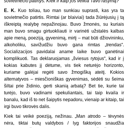
sovietmečio patirtys. Kiek ir kaip jos veikia Tavo rašymą?
E. K.
Kuo toliau, tuo man sunkiau suprasti, kas yra ta
sovietmečio patirtis. Rimtai (ar blaiviai) tada žiūrėjusių į tą
iškreiptą realybę nepažinojau. Buvo žmonės, su kuriais
man buvo smagu girtuokliauti ir varinėti užstalės kalbas
apie meną, poeziją, gyvenimą, mirtį – mat būti džiovininku,
alkoholiku, savižudžiu buvo gana rimtas „trendas“.
Socializacijos pavidalai aname laike buvo ganėtinai
komplikuoti. Tas deklaruojamas „šviesus rytojus“, kad ir į
kokias kabutes jį dėtume, vis tiek neturėjo horizonto,
kuriame galėjai regėti savo žmogišką ateitį. Kokios
alternatyvos – miesčioniškas gyvenimas, sėdėti su šeima
šiltai prie židinio, gerti skanią arbatą? Bet tie, kurie tai
turėjo, buvo vadinami spekuliantais, tai taip kvaila ir
banalu, kad iš to net šaipytis nepadoru, vienaip ar kitaip, tai
irgi buvo tikrovės dalis.
Kiek tai veikė poeziją, nežinau. „Man atrodo – tėvynės
nėra, tiktai butų valdybos / lyg faktorijos snaudžia