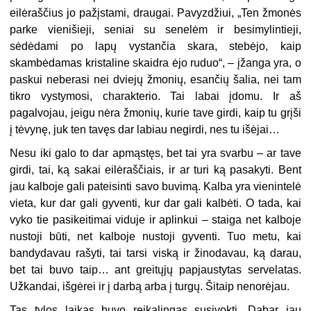
eilėraščius jo pažįstami, draugai. Pavyzdžiui, „Ten žmonės
parke vienišieji, seniai su senelėm ir besimylintieji,
sėdėdami po lapų vystančia skara, stebėjo, kaip
skambėdamas kristaline skaidra ėjo ruduo“, – įžanga yra, o
paskui neberasi nei dviejų žmonių, esančių šalia, nei tam
tikro vystymosi, charakterio. Tai labai įdomu. Ir aš
pagalvojau, jeigu nėra žmonių, kurie tave girdi, kaip tu grįši
į tėvynę, juk ten tavęs dar labiau negirdi, nes tu išėjai…
Nesu iki galo to dar apmąstęs, bet tai yra svarbu – ar tave
girdi, tai, ką sakai eilėraščiais, ir ar turi ką pasakyti. Bent
jau kalboje gali pateisinti savo buvimą. Kalba yra vienintelė
vieta, kur dar gali gyventi, kur dar gali kalbėti. O tada, kai
vyko tie pasikeitimai viduje ir aplinkui – staiga net kalboje
nustoji būti, net kalboje nustoji gyventi. Tuo metu, kai
bandydavau rašyti, tai tarsi viską ir žinodavau, ką darau,
bet tai buvo taip… ant greitųjų papjaustytas servelatas.
Užkandai, išgėrei ir į darbą arba į turgų. Šitaip nenorėjau.
Tas tylos laikas buvo reikalingas susivokti. Dabar jau