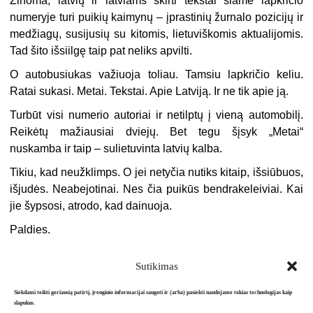
Žinoma, latvių ir latviams skirti tekstai šiame lapkričio
numeryje turi puikių kaimynų – įprastinių žurnalo pozicijų ir
medžiagų, susijusių su kitomis, lietuviškomis aktualijomis.
Tad šito išsiilgę taip pat neliks apvilti.
O autobusiukas važiuoja toliau. Tamsiu lapkričio keliu.
Ratai sukasi. Metai. Tekstai. Apie Latviją. Ir ne tik apie ją.
Turbūt visi numerio autoriai ir netilptų į vieną automobilį.
Reikėtų mažiausiai dviejų. Bet tegu šįsyk „Metai“
nuskamba ir taip – sulietuvinta latvių kalba.
Tikiu, kad neužklimps. O jei netyčia nutiks kitaip, išsiūbuos,
išjudės. Neabejotinai. Nes čia puikūs bendrakeleiviai. Kai
jie šypsosi, atrodo, kad dainuoja.
Paldies.
Sutikimas
Siekdami teikti geriausią patirtį, įrenginio informacijai saugoti ir (arba) pasiekti naudojame tokias technologijas kaip
slapukus.