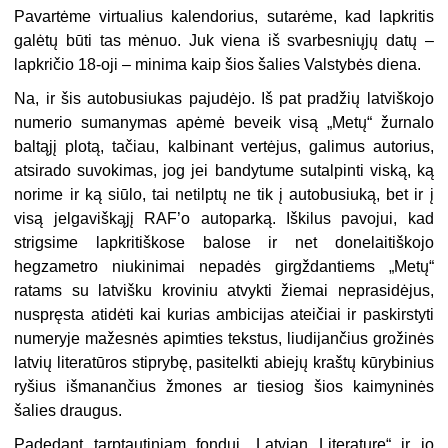
Pavartėme virtualius kalendorius, sutarėme, kad lapkritis
galėtų būti tas mėnuo. Juk viena iš svarbesniųjų datų –
lapkričio 18-oji – minima kaip šios šalies Valstybės diena.
Na, ir šis autobusiukas pajudėjo. Iš pat pradžių latviškojo
numerio sumanymas apėmė beveik visą „Metų“ žurnalo
baltąjį plotą, tačiau, kalbinant vertėjus, galimus autorius,
atsirado suvokimas, jog jei bandytume sutalpinti viską, ką
norime ir ką siūlo, tai netilptų ne tik į autobusiuką, bet ir į
visą jelgaviškąjį RAF’o autoparką. Iškilus pavojui, kad
strigsime lapkritiškose balose ir net donelaitiškojo
hegzametro niukinimai nepadės girgždantiems „Metų“
ratams su latvišku kroviniu atvykti žiemai neprasidėjus,
nuspręsta atidėti kai kurias ambicijas ateičiai ir paskirstyti
numeryje mažesnės apimties tekstus, liudijančius grožinės
latvių literatūros stiprybę, pasitelkti abiejų kraštų kūrybinius
ryšius išmanančius žmones ar tiesiog šios kaimyninės
šalies draugus.
Padedant tarptautiniam fondui „Latvian Literature“ ir jo