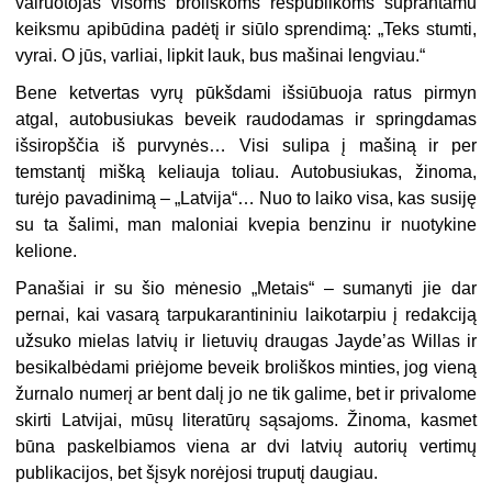
vairuotojas visoms broliškoms respublikoms suprantamu
keiksmu apibūdina padėtį ir siūlo sprendimą: „Teks stumti,
vyrai. O jūs, varliai, lipkit lauk, bus mašinai lengviau.“
Bene ketvertas vyrų pūkšdami išsiūbuoja ratus pirmyn
atgal, autobusiukas beveik raudodamas ir springdamas
išsiropščia iš purvynės… Visi sulipa į mašiną ir per
temstantį mišką keliauja toliau. Autobusiukas, žinoma,
turėjo pavadinimą – „Latvija“… Nuo to laiko visa, kas susiję
su ta šalimi, man maloniai kvepia benzinu ir nuotykine
kelione.
Panašiai ir su šio mėnesio „Metais“ – sumanyti jie dar
pernai, kai vasarą tarpukarantininiu laikotarpiu į redakciją
užsuko mielas latvių ir lietuvių draugas Jayde’as Willas ir
besikalbėdami priėjome beveik broliškos minties, jog vieną
žurnalo numerį ar bent dalį jo ne tik galime, bet ir privalome
skirti Latvijai, mūsų literatūrų sąsajoms. Žinoma, kasmet
būna paskelbiamos viena ar dvi latvių autorių vertimų
publikacijos, bet šįsyk norėjosi truputį daugiau.