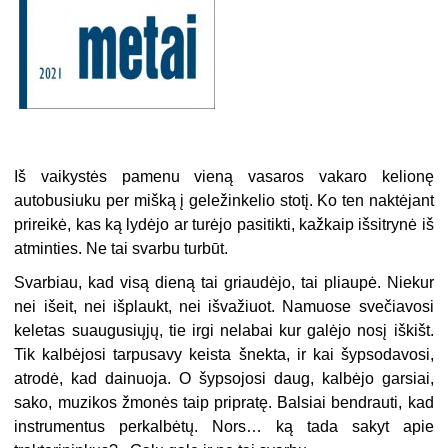
Iš vaikystės pamenu vieną vasaros vakaro kelionę
autobusiuku per mišką į geležinkelio stotį. Ko ten naktėjant
prireikė, kas ką lydėjo ar turėjo pasitikti, kažkaip išsitrynė iš
atminties. Ne tai svarbu turbūt.
Svarbiau, kad visą dieną tai griaudėjo, tai pliaupė. Niekur
nei išeit, nei išplaukt, nei išvažiuot. Namuose svečiavosi
keletas suaugusiųjų, tie irgi nelabai kur galėjo nosį iškišt.
Tik kalbėjosi tarpusavy keista šnekta, ir kai šypsodavosi,
atrodė, kad dainuoja. O šypsojosi daug, kalbėjo garsiai,
sako, muzikos žmonės taip pripratę. Balsiai bendrauti, kad
instrumentus perkalbėtų. Nors… ką tada sakyt apie