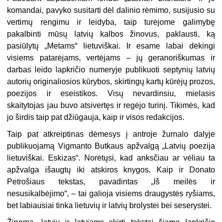
komandai, pavyko susitarti dėl dalinio rėmimo, susijusio su
vertimų rengimu ir leidyba, taip turėjome galimybę
pakalbinti mūsų latvių kalbos žinovus, paklausti, ką
pasiūlytų „Metams“ lietuviškai. Ir esame labai dėkingi
visiems patarėjams, vertėjams – jų geranoriškumas ir
darbas leido lapkričio numeryje publikuoti septynių latvių
autorių originaliosios kūrybos, skirtingų kartų kūrėjų prozos,
poezijos ir eseistikos. Visų nevardinsiu, mielasis
skaitytojas jau buvo atsivertęs ir regėjo turinį. Tikimės, kad
jo širdis taip pat džiūgauja, kaip ir visos redakcijos.
Taip pat atkreiptinas dėmesys į antroje žurnalo dalyje
publikuojamą Vigmanto Butkaus apžvalgą „Latvių poezija
lietuviškai. Eskizas“. Norėtųsi, kad anksčiau ar vėliau ta
apžvalga išaugtų iki atskiros knygos. Kaip ir Donato
Petrošiaus tekstas, pavadintas „Iš meilės ir
nesusikalbėjimo“, – tai galioja visiems draugystės ryšiams,
bet labiausiai tinka lietuvių ir latvių brolystei bei seserystei.