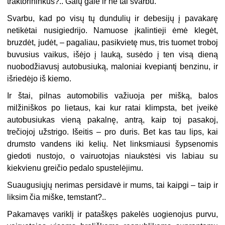
traktorininkus?.. Galų gale ir ne tai svarbu.
Svarbu, kad po visų tų dundulių ir debesijų į pavakarę
netikėtai nusigiedrijo. Namuose įkalintieji ėmė klegėt,
bruzdėt, judėt, – pagaliau, pasikvietę mus, tris tuomet troboj
buvusius vaikus, išėjo į lauką, susėdo į ten visą dieną
nuobodžiavusį autobusiuką, maloniai kvepiantį benzinu, ir
išriedėjo iš kiemo.
Ir štai, pilnas automobilis važiuoja per mišką, balos
milžiniškos po lietaus, kai kur ratai klimpsta, bet įveikė
autobusiukas vieną pakalnę, antrą, kaip toj pasakoj,
trečiojoj užstrigo. Išeitis – pro duris. Bet kas tau lips, kai
drumsto vandens iki kelių. Net linksmiausi šypsenomis
giedoti nustojo, o vairuotojas niaukstėsi vis labiau su
kiekvienu greičio pedalo spustelėjimu.
Suaugusiųjų nerimas persidavė ir mums, tai kaipgi – taip ir
liksim čia miške, temstant?..
Pakamavęs variklį ir pataškęs pakelės uogienojus purvu,