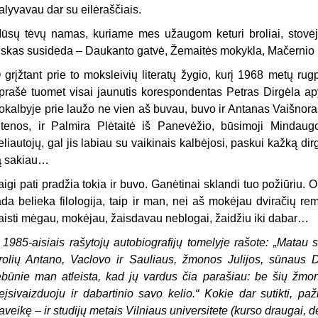
alyvavau dar su eilėraščiais.
ūsų tėvų namas, kuriame mes užaugom keturi broliai, stovė
iskas susideda – Daukanto gatvė, Žemaitės mokykla, Mačernio 
 grįžtant prie to moksleivių literatų žygio, kurį 1968 metų ru
prašė tuomet visai jaunutis korespondentas Petras Dirgėla apybr
okalbyje prie laužo ne vien aš buvau, buvo ir Antanas Vaišnora
tenos, ir Palmira Plėtaitė iš Panevėžio, būsimoji Mindau
eliautojų, gal jis labiau su vaikinais kalbėjosi, paskui kažką di
ą sakiau…
aigi pati pradžia tokia ir buvo. Ganėtinai sklandi tuo požiūriu. 
ada belieka filologija, taip ir man, nei aš mokėjau dviračių rem
aisti mėgau, mokėjau, žaisdavau neblogai, žaidžiu iki dabar…
–
1985-aisiais rašytojų autobiografijų tomelyje rašote: „Matau 
rolių Antano, Vaclovo ir Sauliaus, žmonos Julijos, sūnaus Da
ebūnie man atleista, kad jų vardus čia parašiau: be šių žmo
eįsivaizduoju ir dabartinio savo kelio.“ Kokie dar sutikti, p
aveikę – ir studijų metais Vilniaus universitete (kurso draugai, d