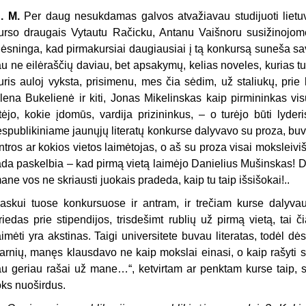
. M.
Per daug nesukdamas galvos atvažiavau studijuoti lietuvių 
urso draugais Vytautu Račicku, Antanu Vaišnoru susižinojome 
ėsninga, kad pirmakursiai daugiausiai į tą konkursą suneša sa
au ne eilėraščių daviau, bet apsakymų, kelias noveles, kurias 
uris auloj vyksta, prisimenu, mes čia sėdim, už staliukų, prie
lena Bukelienė ir kiti, Jonas Mikelinskas kaip pirmininkas vis
tėjo, kokie įdomūs, vardija prizininkus, – o turėjo būti lyder
espublikiniame jaunųjų literatų konkurse dalyvavo su proza, buv
ntros ar kokios vietos laimėtojas, o aš su proza visai mokslei
ada paskelbia – kad pirmą vietą laimėjo Danielius Mušinskas! Dra
ane vos ne skriausti juokais pradeda, kaip tu taip išsišokai!..
askui tuose konkursuose ir antram, ir trečiam kurse dalyv
riedas prie stipendijos, trisdešimt rublių už pirmą vietą, tai 
aimėti yra akstinas. Taigi universitete buvau literatas, todėl dės
arnių, manęs klausdavo ne kaip mokslai einasi, o kaip rašyti s
au geriau rašai už mane…“, ketvirtam ar penktam kurse taip, su
oks nuoširdus.