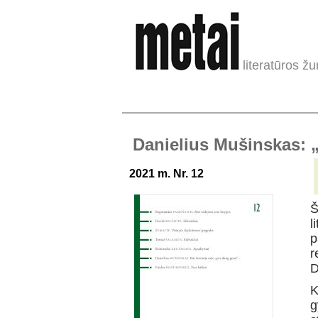
literatūros žu
Danielius Mušinskas: 
2021 m. Nr. 12
Š
l
p
r
D
K
g