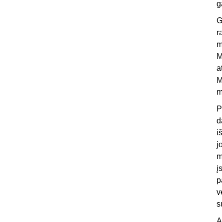
g
G
r
m
M
a
M
m
P
d
i
j
m
į
p
v
s
A