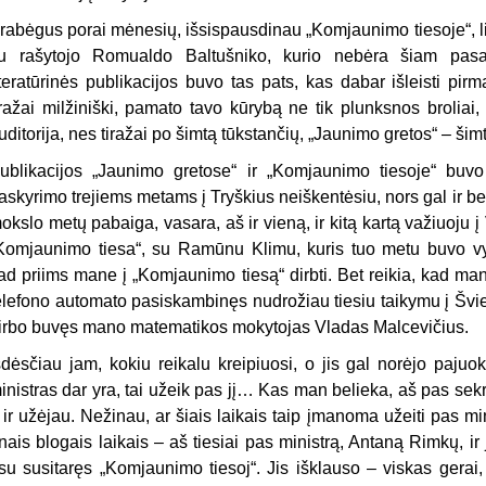
rabėgus porai mėnesių, išsispausdinau „Komjaunimo tiesoje“, li
u rašytojo Romualdo Baltušniko, kurio nebėra šiam pasaul
iteratūrinės publikacijos buvo tas pats, kas dabar išleisti p
iražai milžiniški, pamato tavo kūrybą ne tik plunksnos broliai, b
uditorija, nes tiražai po šimtą tūkstančių, „Jaunimo gretos“ – š
ublikacijos „Jaunimo gretose“ ir „Komjaunimo tiesoje“ buvo
askyrimo trejiems metams į Tryškius neiškentėsiu, nors gal ir be
okslo metų pabaiga, vasara, aš ir vieną, ir kitą kartą važiuoju į 
Komjaunimo tiesa“, su Ramūnu Klimu, kuris tuo metu buvo vyr
ad priims mane į „Komjaunimo tiesą“ dirbti. Bet reikia, kad man
elefono automato pasiskambinęs nudrožiau tiesiu taikymu į Šviet
irbo buvęs mano matematikos mokytojas Vladas Malcevičius.
šdėsčiau jam, kokiu reikalu kreipiuosi, o jis gal norėjo pajuo
inistras dar yra, tai užeik pas jį… Kas man belieka, aš pas sekr
 ir užėjau. Nežinau, ar šiais laikais taip įmanoma užeiti pas mini
nais blogais laikais – aš tiesiai pas ministrą, Antaną Rimkų, ir 
su susitaręs „Komjaunimo tiesoj“. Jis išklauso – viskas gerai,