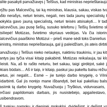
alite pasakyti parvažiavęs į Telšius, kad ministras neprieštarauj
rįžtu pas Malcevičių, tai ką ministras, klausia, sakau, viskas tva
ašto nerašys, neturi teisės, negali, nes tada jaunų specialistų 
okykla gavo jauną specialistą, neturi teisės atsisakyti… Ir ta
alcevičius, jau pusę šešių, susuko telefonu į Telšių švietimo sk
tsiliepė! Motūzas, švietimo skyriaus vedėjas. Va čia ist
alcevičius paaiškino Motūzui – prieš mane sėdi toks Danielius 
inistrą, ministras neprieštarauja, gal jį paleidžiam, jis ateis dirb
arvažiuoju į Telšius nieko nelaukęs, naktiniu traukiniu, ir jau ki
antys jau tyčia visai kitaip pakabinti. Motūzas reikalauja, tai klo
šleisti. Na, aš to rašto neturiu, bet sakau, taigi girdėjot, sa
okiais būdais… Aš ir taip, ir kitaip, paskui jau pakeltu balsu rėžiu
etus, jei negalit… Esmė – jie turėjo darbo knygelę, o Viln
sidarbinti. Gal jis norėjo mane išbandyti, bet kai pakėliau bals
asiimk tą darbo knygelę. Nuvažiuoju į Tryškius, vidurvasaris,
erčiasi papildomais darbais, jis nusistebėjo, apgailest
usibendravom.
š turėjau pamokų ir dieninėj mokykloj, dvidešimt, ir dešimt v