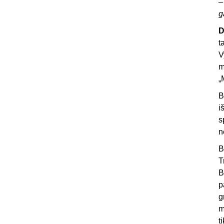
g
D
t
V
m
„
B
i
s
n
B
T
B
p
g
m
t