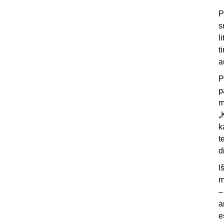
P
s
l
t
a
P
p
m
„
k
t
d
I
m
–
a
e