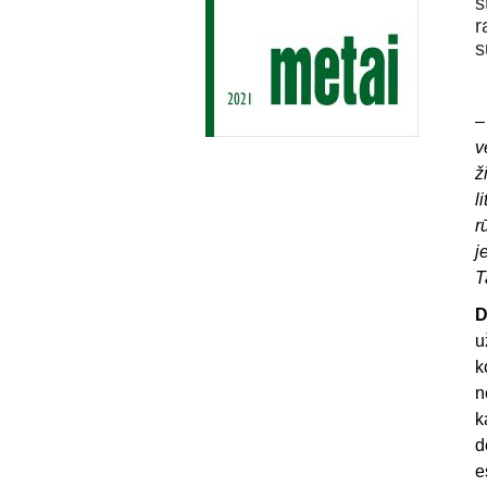
s
r
s
v
ž
l
r
j
T
D
u
k
n
k
d
e