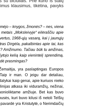
 su bičiuliais. Prie kurio iš stalų
pimus klausimus, tikėtina, pavyks
stūmėjo – knygos, žmonės? – nes, viena
 metais „Moksleivyje“ eilėraščiu apie
vertus, 1968-ųjų vasarą, kai į jaunųjų
ras Dirgėla, pakalbintas apie tai, kas
ui? Amžinumo. Tačiau būk tu amžinas,
ytojo kelią kaip vienintelį sprendimą.
rodė prasmingas?
Žemaitija, yra paslaptingas Europos
 Taip ir man. O jeigu dar detaliau,
 dalykai kaip genai, apie kuriuos nieko
inijas atkasa iki viduramžių, nežinai,
tuonioliktame amžiuje. Bet kas buvo
sės, kuri buvo kilusi iš netoli Telšių
avardė yra Kristutytė, o Nerimdaičių