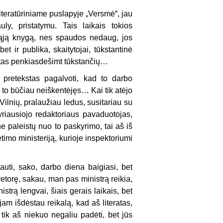
teratūriniame puslapyje „Versmė“, jau
y, pristatymu. Tais laikais tokios
irmąją knygą, nes spaudos nedaug, jos
et ir publika, skaitytojai, tūkstantinė
imtas penkiasdešimt tūkstančių…
 pretekstas pagalvoti, kad to darbo
 to būčiau neiškentėjęs… Kai tik atėjo
Vilnių, pralaužiau ledus, susitariau su
iausiojo redaktoriaus pavaduotojas,
e paleistų nuo to paskyrimo, tai aš iš
imo ministeriją, kurioje inspektoriumi
kauti, sako, darbo diena baigiasi, bet
etorę, sakau, man pas ministrą reikia,
strą lengvai, šiais gerais laikais, bet
jam išdėstau reikalą, kad aš literatas,
 tik aš niekuo negaliu padėti, bet jūs