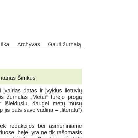
itika
Archyvas
Gauti žurnalą
Antanas Šimkus
įvairias datas ir įvykius lietuvių
tis žurnalas „Metai“ turėjo progą
s“ išleidusiu, daugel metų mūsų
p jis pats save vadina – „literatu“)
iek redakcijos bei asmeniniame
uose, beje, yra ne tik rašomasis