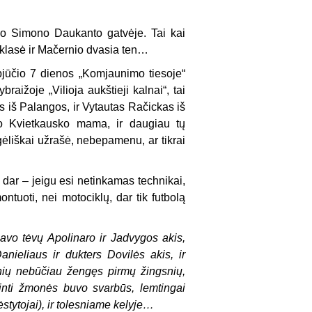
jo Simono Daukanto gatvėje. Tai kai
klasė ir Mačernio dvasia ten…
gpjūčio 7 dienos „Komjaunimo tiesoje“
aižoje „Vilioja aukštieji kalnai“, tai
s iš Palangos, ir Vytautas Račickas iš
go Kvietkausko mama, ir daugiau tų
rgėliškai užrašė, nebepamenu, ar tikrai
O dar – jeigu esi netinkamas technikai,
ontuoti, nei motociklų, dar tik futbolą
savo tėvų Apolinaro ir Jadvygos akis,
nieliaus ir dukters Dovilės akis, ir
nių nebūčiau žengęs pirmų žingsnių,
ažinti žmonės buvo svarbūs, lemtingai
ėstytojai), ir tolesniame kelyje…