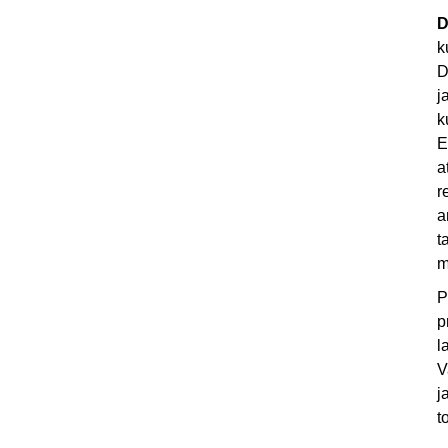
D
k
D
j
k
E
a
r
a
t
m
P
p
l
V
j
t