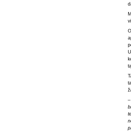
d
M
v
O
a
p
U
k
t
T
t
ž
b
t
n
p