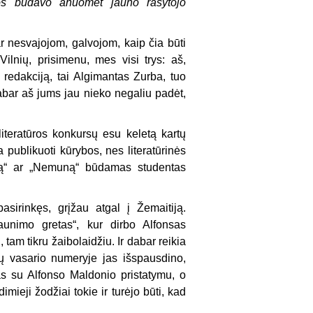
ios būdavo anuomet jauno rašytojo
r nesvajojom, galvojom, kaip čia būti
Vilnių, prisimenu, mes visi trys: aš,
redakciją, tai Algimantas Zurba, tuo
abar aš jums jau nieko negaliu padėt,
 literatūros konkursų esu keletą kartų
publikuoti kūrybos, nes literatūrinės
eną“ ar „Nemuną“ būdamas studentas
asirinkęs, grįžau atgal į Žemaitiją.
aunimo gretas“, kur dirbo Alfonsas
 tam tikru žaibolaidžiu. Ir dabar reikia
ų vasario numeryje jas išspausdino,
s su Alfonso Maldonio pristatymu, o
eji žodžiai tokie ir turėjo būti, kad