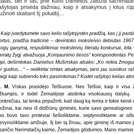
talas, bet ir tas, prie kurio Danielius žaidžia šachmatais
ašytojas prisėda dažniau, kaip ir atsakymus į kitus rū
užinoti skaitant šį pokalbį…
–
Kaip įvardytumėte savo kelio rašytojystėn pradžią, kas į jį pa
ertus, pradžia tradicinė – devintoko moksleivio debiutas 1967
iogų ganymą, respublikiniai moksleivių literatų konkursai, kita 
iteratų žygį atvažiuoja „Komjaunimo tiesos“ korespondentas Pet
ūpi, dešimtokas Danielius Mušinskas atsako: „Ko reikia žmog
ei gudrus…“ – netikėtai rimtas atsakymas, tarsi jau suvokus raš
aigi kaip subrendo toks pasirinkimas? Kodėl rašytojo kelias at
. M.
Viskas prasidėjo Telšiuose. Nes Telšiai, kaip ir visa 
žkampis, ir todėl Žemaitijoje atsitinka visokiausių dalykų.
onkrečiau, tai tenka pripažinti, kad daug ką lemia ir tokie keisti
ežinai, kai nesi iš didžiūnų giminės, kurie savo genealogines l
as buvo tavo protėviai šešioliktame, septynioliktame ar aš
evynioliktame amžiuje, šį bei tą žinau, apie giminę iš mamos pu
sančio Nerimdaičių kaimo, Žemaitijos glūdumos. Mano mamos p