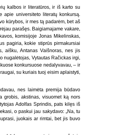
kalbos ir literatūros, ir iš karto su
apie universiteto literatų konkursą.
vo kūrybos, ir mes tą padarėm, bet aš
turėjau parašęs. Baigiamajame vakare,
 kavos, komisijoje Jonas Mikelinskas,
us pagiria, kokie stiprūs pirmakursiai
is, aišku, Antanas Vaišnoras, nes jis
o nugalėtojas, Vytautas Račickas irgi,
viškuose konkursuose nedalyvavau, – ir
ugai, su kuriais tuoj eisim aplaistyti,
audavau, nes laimėta premija būdavo
čia grobis, akstinas, visuomet ką nors
tytojas Adolfas Sprindis, pats kilęs iš
ekasi, o paskui jau sakydavo: „Na, tu
prasi, juokais ar rimtai, bet jis buvo