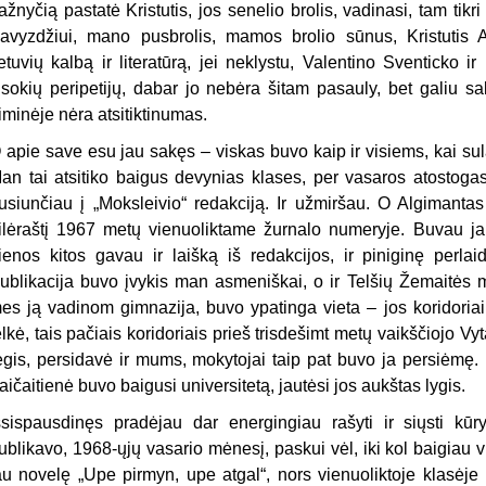
ažnyčią pastatė Kristutis, jos senelio brolis, vadinasi, tam tikr
avyzdžiui, mano pusbrolis, mamos brolio sūnus, Kristutis 
ietuvių kalbą ir literatūrą, jei neklystu, Valentino Sventicko i
isokių peripetijų, dabar jo nebėra šitam pasauly, bet galiu sa
iminėje nėra atsitiktinumas.
 apie save esu jau sakęs – viskas buvo kaip ir visiems, kai sul
an tai atsitiko baigus devynias klases, per vasaros atostogas 
usiunčiau į „Moksleivio“ redakciją. Ir užmiršau. O Algimant
ilėraštį 1967 metų vienuoliktame žurnalo numeryje. Buvau ja
ienos kitos gavau ir laišką iš redakcijos, ir piniginę perlaid
ublikacija buvo įvykis man asmeniškai, o ir Telšių Žemaitės m
es ją vadinom gimnazija, buvo ypatinga vieta – jos koridoriai, j
elkė, tais pačiais koridoriais prieš trisdešimt metų vaikščiojo Vy
egis, persidavė ir mums, mokytojai taip pat buvo ja persiėmę.
aičaitienė buvo baigusi universitetą, jautėsi jos aukštas lygis.
šsispausdinęs pradėjau dar energingiau rašyti ir siųsti kūr
ublikavo, 1968-ųjų vasario mėnesį, paskui vėl, iki kol baigiau v
au novelę „Upe pirmyn, upe atgal“, nors vienuoliktoje klasėje