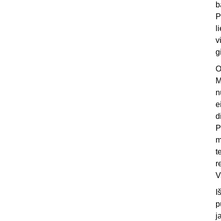
b
P
l
v
g
O
M
n
e
d
P
m
t
r
V
I
p
j