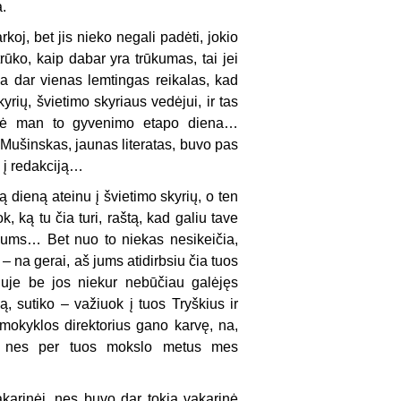
a.
rkoj, bet jis nieko negali padėti, jokio
trūko, kaip dabar yra trūkumas, tai jei
da dar vienas lemtingas reikalas, kad
yrių, švietimo skyriaus vedėjui, ir tas
orinė man to gyvenimo etapo diena…
Mušinskas, jaunas literatas, buvo pas
ti į redakciją…
tą dieną ateinu į švietimo skyrių, o ten
k, ką tu čia turi, raštą, kad galiu tave
kė jums… Bet nuo to niekas nesikeičia,
 – na gerai, aš jums atidirbsiu čia tuos
iuje be jos niekur nebūčiau galėjęs
ą, sutiko – važiuok į tuos Tryškius ir
 mokyklos direktorius gano karvę, na,
avo, nes per tuos mokslo metus mes
akarinėj, nes buvo dar tokia vakarinė