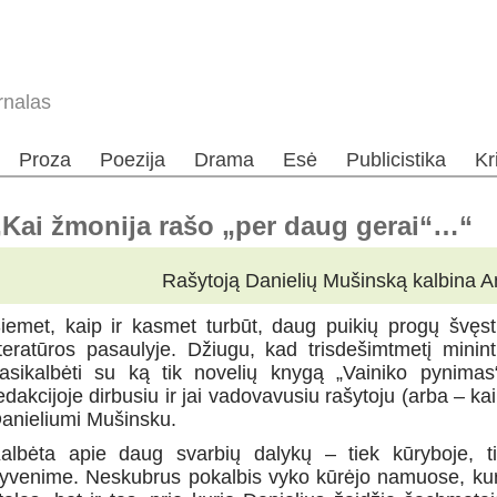
rnalas
Proza
Poezija
Drama
Esė
Publicistika
Kr
„Kai žmonija rašo „per daug gerai“…“
Rašytoją Danielių Mušinską kalbina 
iemet, kaip ir kasmet turbūt, daug puikių progų švęsti 
iteratūros pasaulyje. Džiugu, kad trisdešimtmetį minin
asikalbėti su ką tik novelių knygą „Vainiko pynima
edakcijoje dirbusiu ir jai vadovavusiu rašytoju (arba – kai
anieliumi Mušinsku.
albėta apie daug svarbių dalykų – tiek kūryboje, t
yvenime. Neskubrus pokalbis vyko kūrėjo namuose, kuri