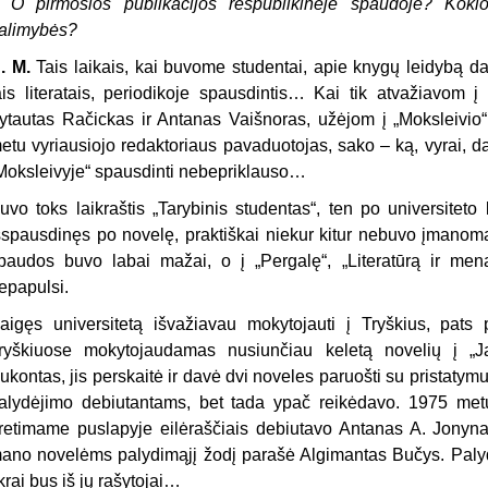
–
O pirmosios publikacijos respublikinėje spaudoje? Kok
alimybės?
. M.
Tais laikais, kai buvome studentai, apie knygų leidybą da
ais literatais, periodikoje spausdintis… Kai tik atvažiavom į 
ytautas Račickas ir Antanas Vaišnoras, užėjom į „Moksleivio“ 
etu vyriausiojo redaktoriaus pavaduotojas, sako – ką, vyrai, d
Moksleivyje“ spausdinti nebepriklauso…
uvo toks laikraštis „Tarybinis studentas“, ten po universiteto
šspausdinęs po novelę, praktiškai niekur kitur nebuvo įmanoma 
paudos buvo labai mažai, o į „Pergalę“, „Literatūrą ir m
epapulsi.
aigęs universitetą išvažiavau mokytojauti į Tryškius, pats p
ryškiuose mokytojaudamas nusiunčiau keletą novelių į „J
ukontas, jis perskaitė ir davė dvi noveles paruošti su pristatymu,
alydėjimo debiutantams, bet tada ypač reikėdavo. 1975 met
retimame puslapyje eilėraščiais debiutavo Antanas A. Jonyna
ano novelėms palydimąjį žodį parašė Algimantas Bučys. Palydimi
ikrai bus iš jų rašytojai…