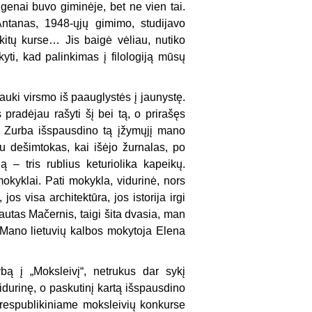
i genai buvo giminėje, bet ne vien tai.
Antanas, 1948-ųjų gimimo, studijavo
r kitų kurse… Jis baigė vėliau, nutiko
kyti, kad palinkimas į filologiją mūsų
auki virsmo iš paauglystės į jaunystę.
pradėjau rašyti šį bei tą, o prirašęs
as Zurba išspausdino tą įžymųjį mano
u dešimtokas, kai išėjo žurnalas, po
ą – tris rublius keturiolika kapeikų.
okyklai. Pati mokykla, vidurinė, nors
os visa architektūra, jos istorija irgi
tautas Mačernis, taigi šita dvasia, man
 Mano lietuvių kalbos mokytoja Elena
ybą į „Moksleivį“, netrukus dar sykį
idurinę, o paskutinį kartą išspausdino
 respublikiniame moksleivių konkurse