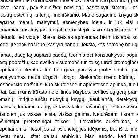
šankstinės menkinamosios nuostatos, niekinančio požiūrio į pra
ėkšta, banali, paviršutiniška, nors gali pasitaikyti išimčių. B
isokių estetinių kriterijų, meniškumo. Mane sugadino knygų ska
agarba menui, mąstymui, asmenybės idėjai. Ir juk visi 
erkamiausias knygas, negalime nuslėpti savo skeptiškumo. Gal
oleruoti, bet viduje išlieka keistas apmaudas bei nuostaba: ko
odėl jie tenkinasi tuo, kas yra banalu, lėkšta, kas sąmonę ne ug
anau, daug ką suprasti padėtų teorinis bei konstruktyvus popul
artą pabrėžiu, kad sveika visuomenė turi teisę turėti pramoginės 
opuliarioji literatūra turi būti gera, parašyta profesionaliai, pa
evalyvumas neturi užgožti tikrojo, išliekančio meno kūrinių. 
osnovskio barščius: kuo skurdesnė ir apleistesnė aplinka, tuo l
r tai, kad mums trūksta ne elitinės kūrybos, bet tiesiog gerų pr
omanų, intriguojančių nuotykių knygų, įtraukiančių detektyv
haosas, kuriame daugybė laisvalaikiu rašančiųjų ieško saviraiš
iandien juk viskas leista, viskas galima. Neturėdami tikram
ašinėtojai pretenzingai taikosi į literatūros aukštumas,
opuliariomis filosofijos ar psichologijos idėjomis, bet iš to 
nygų nėra, užtat gausu ambicijų. Man atrodo, kad mū