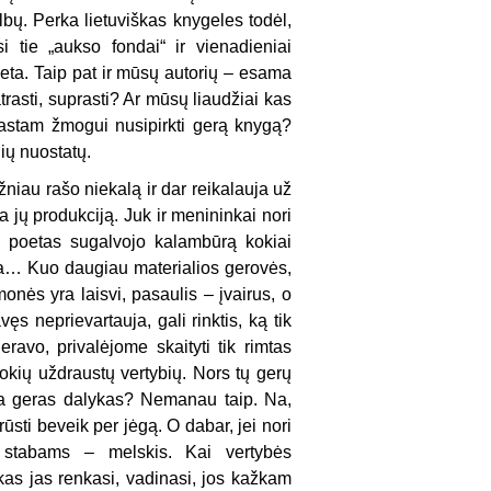
lbų. Perka lietuviškas knygeles todėl,
i tie „aukso fondai“ ir vienadieniai
meta. Taip pat ir mūsų autorių – esama
trasti, suprasti? Ar mūsų liaudžiai kas
rastam žmogui nusipirkti gerą knygą?
nių nuostatų.
žniau rašo niekalą ir dar reikalauja už
 jų produkciją. Juk ir menininkai nori
ks poetas sugalvojo kalambūrą kokiai
zija… Kuo daugiau materialios gerovės,
onės yra laisvi, pasaulis – įvairus, o
s neprievartauja, gali rinktis, ką tik
eravo, privalėjome skaityti tik rimtas
okių uždraustų vertybių. Nors tų gerų
yra geras dalykas? Nemanau taip. Na,
sti beveik per jėgą. O dabar, jei nori
 stabams – melskis. Kai vertybės
kas jas renkasi, vadinasi, jos kažkam