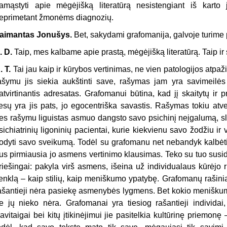
amąstyti apie mėgėjišką literatūrą nesistengiant iš karto j
eprimetant žmonėms diagnozių.
aimantas Jonušys.
Bet, sakydami grafomanija, galvoje turime
. D.
Taip, mes kalbame apie prastą, mėgėjišką literatūrą. Taip ir
. T.
Tai jau kaip ir kūrybos vertinimas, ne vien patologijos atpa
ašymu jis siekia aukštinti save, rašymas jam yra savimeilės
atvirtinantis adresatas. Grafomanui būtina, kad jį skaitytų ir p
iesų yra jis pats, jo egocentriška savastis. Rašymas tokiu a
es rašymu liguistas asmuo dangsto savo psichinį neįgalumą, sl
sichiatrinių ligoninių pacientai, kurie kiekvienu savo žodžiu
rodyti savo sveikumą. Todėl su grafomanu net nebandyk kalbėti
us pirmiausia jo asmens vertinimo klausimas. Teko su tuo susidurti
riešingai: pakyla virš asmens, išeina už individualaus kūrėjo
enklą – kaip stilių, kaip meniškumo ypatybę. Grafomanų rašini
ašantieji nėra pasiekę asmenybės lygmens. Bet kokio menišku
e jų nieko nėra. Grafomanai yra tiesiog rašantieji individa
avitaigai bei kitų įtikinėjimui jie pasitelkia kultūrinę priem