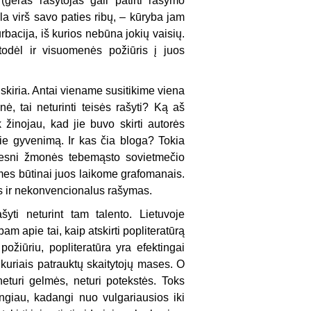
geras rašytojas gali patirti rašymo
la virš savo paties ribų, – kūryba jam
bacija, iš kurios nebūna jokių vaisių.
odėl ir visuomenės požiūris į juos
iskiria. Antai viename susitikime viena
ė, tai neturinti teisės rašyti? Ką aš
 žinojau, kad jie buvo skirti autorės
e gyvenimą. Ir kas čia bloga? Tokia
t vyresni žmonės tebemąsto sovietmečio
i mes būtinai juos laikome grafomanais.
as ir nekonvencionalus rašymas.
ti neturint tam talento. Lietuvoje
m apie tai, kaip atskirti popliteratūrą
požiūriu, popliteratūra yra efektingai
, kuriais patrauktų skaitytojų mases. O
 neturi gelmės, neturi potekstės. Toks
giau, kadangi nuo vulgariausios iki