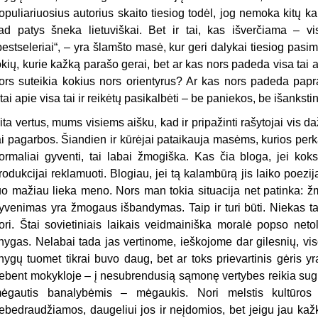
opuliariuosius autorius skaito tiesiog todėl, jog nemoka kitų ka
ad patys šneka lietuviškai. Bet ir tai, kas išverčiama – vis
bestseleriai“, – yra šlamšto masė, kur geri dalykai tiesiog pasi
okių, kurie kažką parašo gerai, bet ar kas nors padeda visa tai a
ors suteikia kokius nors orientyrus? Ar kas nors padeda pap
tai apie visa tai ir reikėtų pasikalbėti – be paniekos, be išanksti
ita vertus, mums visiems aišku, kad ir pripažinti rašytojai vis da
ai pagarbos. Šiandien ir kūrėjai pataikauja masėms, kurios perka
ormaliai gyventi, tai labai žmogiška. Kas čia bloga, jei ko
rodukcijai reklamuoti. Blogiau, jei tą kalambūrą jis laiko poe
uo mažiau lieka meno. Nors man tokia situacija net patinka: žm
yvenimas yra žmogaus išbandymas. Taip ir turi būti. Niekas tavę
ori. Štai sovietiniais laikais veidmainiška moralė popso netol
nygas. Nelabai tada jas vertinome, ieškojome dar gilesnių, vis
nygų tuomet tikrai buvo daug, bet ar toks prievartinis gėris 
ebent mokykloje – į nesubrendusią sąmonę vertybes reikia sugrū
ėgautis banalybėmis – mėgaukis. Nori melstis kultūros
ebedraudžiamos, daugeliui jos ir neįdomios, bet jeigu jau kaž