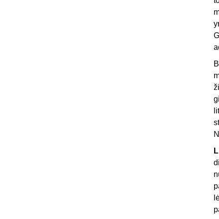
t
m
y
G
a
B
m
ž
g
l
s
N
L
d
n
p
l
p