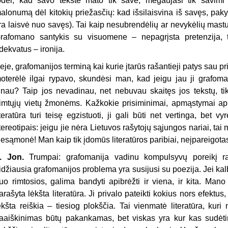
odėl, kad savo tekste mato tik save, mėgaujasi tik savimi (
alonumą dėl kitokių priežasčių: kad išsilaisvina iš savęs, paky
ra laisvė nuo savęs). Tai kaip nesubrendėlių ar nevykėlių mastur
rafomano santykis su visuomene – nepagrįsta pretenzija, t
dekvatus – ironija.
eje, grafomanijos terminą kai kurie įtarūs rašantieji patys sau pr
oterėlė ilgai rypavo, skundėsi man, kad jeigu jau ji grafoman
inau? Taip jos nevadinau, net nebuvau skaitęs jos tekstų, tik
imtųjų vietų žmonėms. Kažkokie prisiminimai, apmąstymai api
iteratūra turi teisę egzistuoti, ji gali būti net vertinga, be
tereotipais: jeigu jie nėra Lietuvos rašytojų sąjungos nariai, ta
esąmonė! Man kaip tik įdomūs literatūros paribiai, neįpareigot
. Jon.
Trumpai: grafomanija vadinu kompulsyvų poreikį rašy
idžiausia grafomanijos problema yra susijusi su poezija. Jei kalba
uo rimtosios, galima bandyti apibrėžti ir viena, ir kita. Mano 
arašyta lėkšta literatūra. Ji privalo pateikti kokius nors efektus
ėkšta reiškia – tiesiog plokščia. Tai vienmatė literatūra, kuri
aaiškinimas būtų pakankamas, bet viskas yra kur kas sudėtin