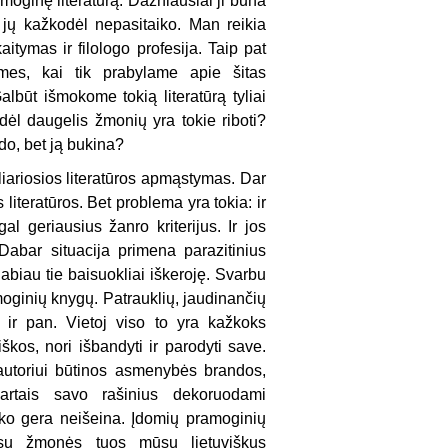
moginę literatūrą. Dažniausiai ji būna
et jų kažkodėl nepasitaiko. Man reikia
itymas ir filologo profesija. Taip pat
mes, kai tik prabylame apie šitas
būt išmokome tokią literatūrą tyliai
dėl daugelis žmonių yra tokie riboti?
do, bet ją bukina?
iariosios literatūros apmąstymas. Dar
literatūros. Bet problema yra tokia: ir
gal geriausius žanro kriterijus. Ir jos
Dabar situacija primena parazitinius
abiau tie baisuokliai iškeroję. Svarbu
amoginių knygų. Patrauklių, jaudinančių
ų ir pan. Vietoj viso to yra kažkoks
kos, nori išbandyti ir parodyti save.
 autoriui būtinos asmenybės brandos,
 kartais savo rašinius dekoruodami
nieko gera neišeina. Įdomių pramoginių
sų žmonės tuos mūsų lietuviškus