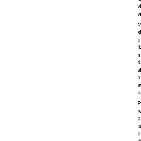
v
v
M
s
p
l
m
d
s
a
s
n
P
r
p
i
p