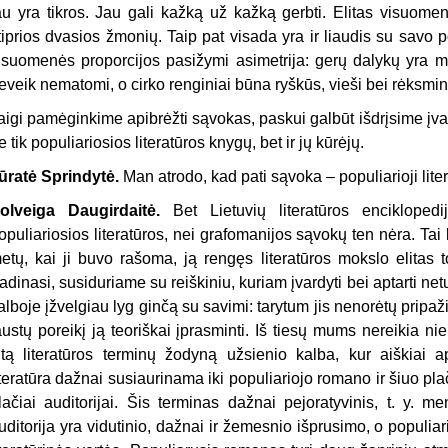
au yra tikros. Jau gali kažką už kažką gerbti. Elitas visuomen
tiprios dvasios žmonių. Taip pat visada yra ir liaudis su sav
isuomenės proporcijos pasižymi asimetrija: gerų dalykų yra maža
eveik nematomi, o cirko renginiai būna ryškūs, vieši bei rėksmin
aigi pamėginkime apibrėžti sąvokas, paskui galbūt išdrįsime įvar
e tik populiariosios literatūros knygų, bet ir jų kūrėjų.
ūratė Sprindytė.
Man atrodo, kad pati sąvoka – populiarioji liter
olveiga Daugirdaitė.
Bet Lietuvių literatūros encikloped
opuliariosios literatūros, nei grafomanijos sąvokų ten nėra. Tai
etų, kai ji buvo rašoma, ją rengęs literatūros mokslo elitas 
adinasi, susiduriame su reiškiniu, kuriam įvardyti bei aptarti n
alboje įžvelgiau lyg ginčą su savimi: tarytum jis nenorėtų pripažin
austų poreikį ją teoriškai įprasminti. Iš tiesų mums nereikia nie
itą literatūros terminų žodyną užsienio kalba, kur aiškiai ap
iteratūra dažnai susiaurinama iki populiariojo romano ir šiuo plač
lačiai auditorijai. Šis terminas dažnai pejoratyvinis, t. y. m
uditorija yra vidutinio, dažnai ir žemesnio išprusimo, o populiari