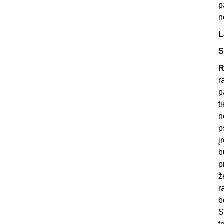
p
n
L
S
R
r
p
t
n
p
į
b
p
ž
r
b
S