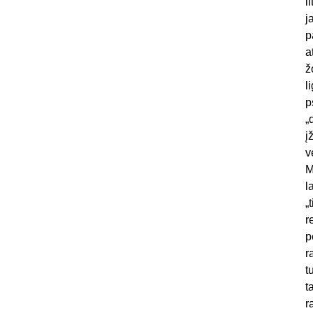
l
j
p
a
ž
l
p
„
į
v
M
l
„
r
p
r
t
t
r