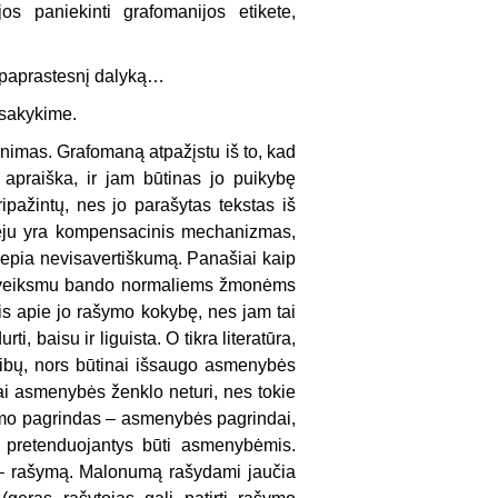
os paniekinti grafomanijos etikete,
 paprastesnį dalyką…
 sakykime.
žinimas. Grafomaną atpažįstu iš to, kad
 apraiška, ir jam būtinas jo puikybę
ripažintų, nes jo parašytas tekstas iš
tveju yra kompensacinis mechanizmas,
epia nevisavertiškumą. Panašiai kaip
 ir veiksmu bando normaliems žmonėms
s apie jo rašymo kokybę, nes jam tai
, baisu ir liguista. O tikra literatūra,
 ribų, nors būtinai išsaugo asmenybės
ai asmenybės ženklo neturi, nes tokie
mo pagrindas – asmenybės pagrindai,
i, pretenduojantys būti asmenybėmis.
onę – rašymą. Malonumą rašydami jaučia