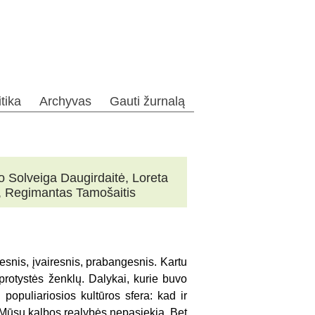
itika
Archyvas
Gauti žurnalą
ako Solveiga Daugirdaitė, Loreta
, Regimantas Tamošaitis
esnis, įvairesnis, prabangesnis. Kartu
protystės ženklų. Dalykai, kurie buvo
i populiariosios kultūros sfera: kad ir
. Mūsų kalbos realybės nepasiekia. Bet