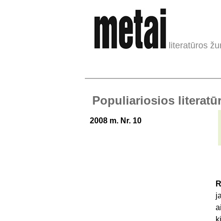
literatūros žu
Populiariosios literat
2008 m. Nr. 10
R
j
a
k