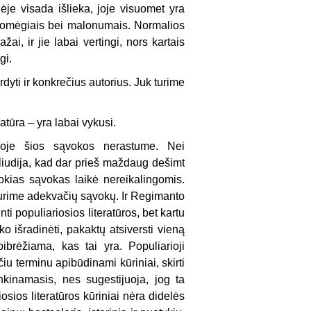
ėje visada išlieka, joje visuomet yra
o pomėgiais bei malonumais. Normalios
i, ir jie labai vertingi, nors kartais
gi.
dyti ir konkrečius autorius. Juk turime
atūra – yra labai vykusi.
ijoje šios sąvokos nerastume. Nei
 liudija, kad dar prieš maždaug dešimt
tokias sąvokas laikė nereikalingomis.
eturime adekvačių sąvokų. Ir Regimanto
ti populiariosios literatūros, bet kartu
ko išradinėti, pakaktų atsiversti vieną
ibrėžiama, kas tai yra. Populiarioji
iu terminu apibūdinami kūriniai, skirti
enkinamasis, nes sugestijuoja, jog ta
osios literatūros kūriniai nėra didelės