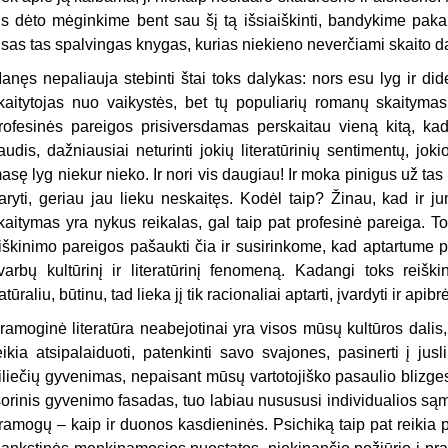
is dėto mėginkime bent sau šį tą išsiaiškinti, bandykime pakalb
isas tas spalvingas knygas, kurias niekieno neverčiami skaito d
anęs nepaliauja stebinti štai toks dalykas: nors esu lyg ir di
kaitytojas nuo vaikystės, bet tų populiarių romanų skaityma
rofesinės pareigos prisiversdamas perskaitau vieną kitą, ka
iaudis, dažniausiai neturinti jokių literatūrinių sentimentų, jok
asę lyg niekur nieko. Ir nori vis daugiau! Ir moka pinigus už ta
aryti, geriau jau lieku neskaitęs. Kodėl taip? Žinau, kad ir 
kaitymas yra nykus reikalas, gal taip pat profesinė pareiga. T
iškinimo pareigos pašaukti čia ir susirinkome, kad aptartume 
varbų kultūrinį ir literatūrinį fenomeną. Kadangi toks reiški
atūraliu, būtinu, tad lieka jį tik racionaliai aptarti, įvardyti ir apibrė
ramoginė literatūra neabejotinai yra visos mūsų kultūros dali
eikia atsipalaiduoti, patenkinti savo svajones, pasinerti į jus
iliečių gyvenimas, nepaisant mūsų vartotojiško pasaulio blizg
šorinis gyvenimo fasadas, tuo labiau nusususi individualios s
ramogų – kaip ir duonos kasdieninės. Psichiką taip pat reikia 