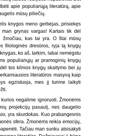
ėti apie populiariąją literatūrą, apie
augelis mūsų piliečių.
delis knygos meno gerbėjas, prisiekęs
s man grynas vargas! Kartais tik dėl
d žinočiau, kas tai yra. O štai mūsų
ios filologinės dresūros, ryja tą knygų
s knygas, ko aš, tarkim, labai nemėgstu
jums populiariųjų ar pramoginių knygų
odėl tos kilnios knygų skaitymo bei jų
perkamiausios literatūros masyvą kaip
nys egzistuoja, mes jį turime laikyti
žti.
s, kurios negalime ignoruoti. Žmonėms
linių projekcijų pasaulį, nes daugelio
esio, yra skurdokas. Kuo prabangesnis
ąmonės sfera. Žmonėms reikia emocijų,
papenėti. Tačiau man sunku atsisakyti