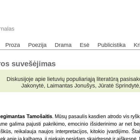
rnalas
Proza
Poezija
Drama
Esė
Publicistika
Kr
ūros suvešėjimas
Diskusijoje apie lietuvių populiariąją literatūrą pasis
Jakonytė, Laimantas Jonušys, Jūratė Sprindytė
egimantas Tamošaitis
. Mūsų pasaulis kasdien atrodo vis ryšk
ame galima pajusti pakrikimo, emocinio išsiderinimo ar net be
iškūs, reikalauja naujos interpretacijos, kitokio įvardijimo. Šta
iek apie ją kalbama, ji niekaip nesidaro skaidresnė ir aiškesnė