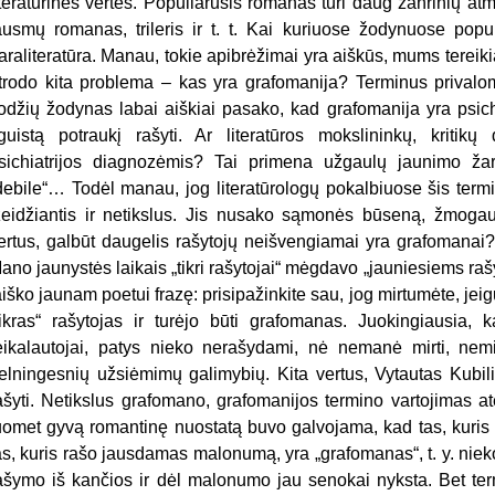
iteratūrinės vertės. Populiarusis romanas turi daug žanrinių atmai
ausmų romanas, trileris ir t. t. Kai kuriuose žodynuose popul
araliteratūra. Manau, tokie apibrėžimai yra aiškūs, mums tereik
trodo kita problema – kas yra grafomanija? Terminus privalome 
odžių žodynas labai aiškiai pasako, kad grafomanija yra psich
iguistą potraukį rašyti. Ar literatūros mokslininkų, kritikų
sichiatrijos diagnozėmis? Tai primena užgaulų jaunimo ž
debile“… Todėl manau, jog literatūrologų pokalbiuose šis termi
žeidžiantis ir netikslus. Jis nusako sąmonės būseną, žmogaus
ertus, galbūt daugelis rašytojų neišvengiamai yra grafomanai
ano jaunystės laikais „tikri rašytojai“ mėgdavo „jauniesiems raš
aiško jaunam poetui frazę: prisipažinkite sau, jog mirtumėte, je
tikras“ rašytojas ir turėjo būti grafomanas. Juokingiausia,
eikalautojai, patys nieko nerašydami, nė nemanė mirti, nemir
elningesnių užsiėmimų galimybių. Kita vertus, Vytautas Kubil
ašyti. Netikslus grafomano, grafomanijos termino vartojimas a
uomet gyvą romantinę nuostatą buvo galvojama, kad tas, kuris 
as, kuris rašo jausdamas malonumą, yra „grafomanas“, t. y. nieko 
ašymo iš kančios ir dėl malonumo jau senokai nyksta. Bet term