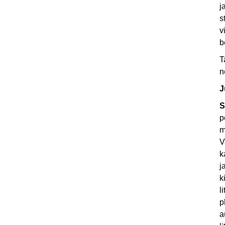
j
s
v
b
T
n
J
S
p
m
V
k
j
k
l
p
a