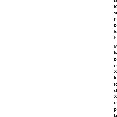
i
l
v
p
p
t
K
M
k
p
n
S
i
r
c
Š
r
p
k