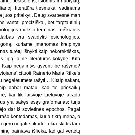
nų: bestseleris, istorinis ir nuotykių,
iarioji literatūra tiesmukai vadinama
ia juos pritaikyti. Daug svarbesnė man
vartoti preciziškai, bet tarptautinių
ologijos mokslo terminas, reiškiantis
 darbas yra svaidytis psichologijos,
argoną, kuriame įmanomas kreipinys
nas turėtų išnykti kaip nekorektiškas,
 ligą, o ne literatūros kokybę. Kita
? Kaip negalintys gyventi be rašymo?
ytojams“ cituoti Rainerio Maria Rilke’s
igu negalėtumėte rašyti… Kitaip sakant,
 kaip dabar matau, kad tie priesaikų
ė, kai tik laisvoje Lietuvoje atrado
ius yra sakęs esąs grafomanas: turįs
tėjo dar iš sovietinės epochos. Pagal
rašo kentėdamas, kuria tikrą meną, o
gero negali sukurti. Tokia skirtis tarp
inų painiava išlieka, tad gal vertėtų