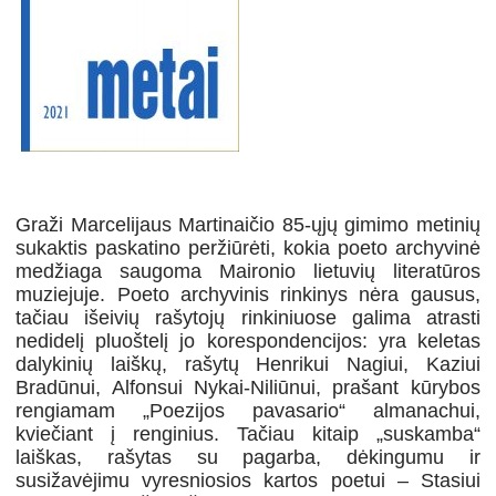
Graži Marcelijaus Martinaičio 85-ųjų gimimo metinių
sukaktis paskatino peržiūrėti, kokia poeto archyvinė
medžiaga saugoma Maironio lietuvių literatūros
muziejuje. Poeto archyvinis rinkinys nėra gausus,
tačiau išeivių rašytojų rinkiniuose galima atrasti
nedidelį pluoštelį jo korespondencijos: yra keletas
dalykinių laiškų, rašytų Henrikui Nagiui, Kaziui
Bradūnui, Alfonsui Nykai-Niliūnui, prašant kūrybos
rengiamam „Poezijos pavasario“ almanachui,
kviečiant į renginius. Tačiau kitaip „suskamba“
laiškas, rašytas su pagarba, dėkingumu ir
susižavėjimu vyresniosios kartos poetui – Stasiui