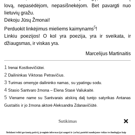
lovą, nepasėdėjom, nepasišnekėjom. Bet pavargti nuo
lietuvių gražu.
Dėkoju Jūsų Žmonai!
5
Perduokit linkėjimus mieliems kaimynams
!
Linkiu poezijos! O kol yra poezija, yra ir sveikata, ir
džiaugsmas, ir viskas yra.
Marcelijus Martinaitis
1
Irenai Kostkevičiūtei.
2
Dailininkas Viktoras Petravičius.
3
Turimas omenyje dailininko namas, su ypatingu sodu.
4
Stasio Santvaro žmona – Elena Stasė Valiukaitė.
5
Viename name su Santvarais atskirą dalį turėjo satyrikas Antanas
Gustaitis ir jo žmona aktorė Aleksandra Zdanavičiūtė.
Sutikimas
Siekdami teikti geriausią patirtį, įrenginio informacijai saugoti ir (arba) pasiekti naudojame tokias technologijas kaip