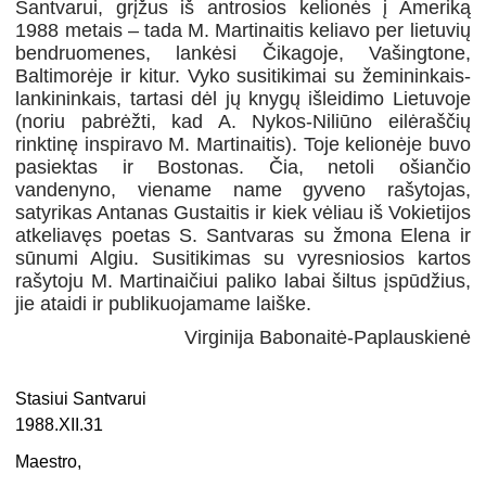
Santvarui, grįžus iš antrosios kelionės į Ameriką
1988 metais – tada M. Martinaitis keliavo per lietuvių
bendruomenes, lankėsi Čikagoje, Vašingtone,
Baltimorėje ir kitur. Vyko susitikimai su žemininkais-
lankininkais, tartasi dėl jų knygų išleidimo Lietuvoje
(noriu pabrėžti, kad A. Nykos-Niliūno eilėraščių
rinktinę inspiravo M. Martinaitis). Toje kelionėje buvo
pasiektas ir Bostonas. Čia, netoli ošiančio
vandenyno, viename name gyveno rašytojas,
satyrikas Antanas Gustaitis ir kiek vėliau iš Vokietijos
atkeliavęs poetas S. Santvaras su žmona Elena ir
sūnumi Algiu. Susitikimas su vyresniosios kartos
rašytoju M. Martinaičiui paliko labai šiltus įspūdžius,
jie ataidi ir publikuojamame laiške.
Virginija Babonaitė-Paplauskienė
Stasiui Santvarui
1988.XII.31
Maestro,