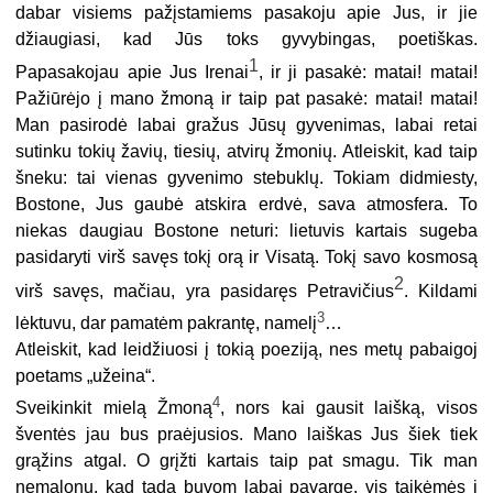
dabar visiems pažįstamiems pasakoju apie Jus, ir jie
džiaugiasi, kad Jūs toks gyvybingas, poetiškas.
1
Papasakojau apie Jus Irenai
, ir ji pasakė: matai! matai!
Pažiūrėjo į mano žmoną ir taip pat pasakė: matai! matai!
Man pasirodė labai gražus Jūsų gyvenimas, labai retai
sutinku tokių žavių, tiesių, atvirų žmonių. Atleiskit, kad taip
šneku: tai vienas gyvenimo stebuklų. Tokiam didmiesty,
Bostone, Jus gaubė atskira erdvė, sava atmosfera. To
niekas daugiau Bostone neturi: lietuvis kartais sugeba
pasidaryti virš savęs tokį orą ir Visatą. Tokį savo kosmosą
2
virš savęs, mačiau, yra pasidaręs Petravičius
. Kildami
3
lėktuvu, dar pamatėm pakrantę, namelį
…
Atleiskit, kad leidžiuosi į tokią poeziją, nes metų pabaigoj
poetams „užeina“.
4
Sveikinkit mielą Žmoną
, nors kai gausit laišką, visos
šventės jau bus praėjusios. Mano laiškas Jus šiek tiek
grąžins atgal. O grįžti kartais taip pat smagu. Tik man
nemalonu, kad tada buvom labai pavargę, vis taikėmės į