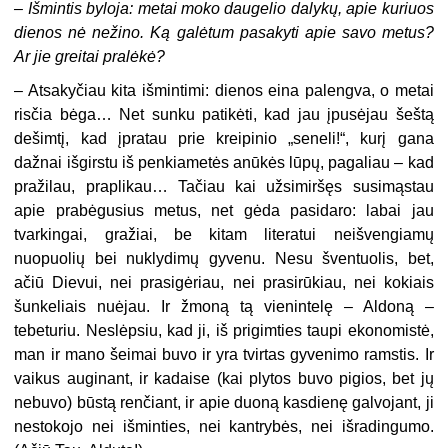
– Išmintis byloja: metai moko daugelio dalykų, apie kuriuos
dienos nė nežino. Ką galėtum pasakyti apie savo metus?
Ar jie greitai pralėkė?
– Atsakyčiau kita išmintimi: dienos eina palengva, o metai
risčia bėga… Net sunku patikėti, kad jau įpusėjau šeštą
dešimtį, kad įpratau prie kreipinio „seneli!“, kurį gana
dažnai išgirstu iš penkiametės anūkės lūpų, pagaliau – kad
pražilau, praplikau… Tačiau kai užsimiršęs susimąstau
apie prabėgusius metus, net gėda pasidaro: labai jau
tvarkingai, gražiai, be kitam literatui neišvengiamų
nuopuolių bei nuklydimų gyvenu. Nesu šventuolis, bet,
ačiū Dievui, nei prasigėriau, nei prasirūkiau, nei kokiais
šunkeliais nuėjau. Ir žmoną tą vienintelę – Aldoną –
tebeturiu. Neslėpsiu, kad ji, iš prigimties taupi ekonomistė,
man ir mano šeimai buvo ir yra tvirtas gyvenimo ramstis. Ir
vaikus auginant, ir kadaise (kai plytos buvo pigios, bet jų
nebuvo) būstą renčiant, ir apie duoną kasdienę galvojant, ji
nestokojo nei išminties, nei kantrybės, nei išradingumo.