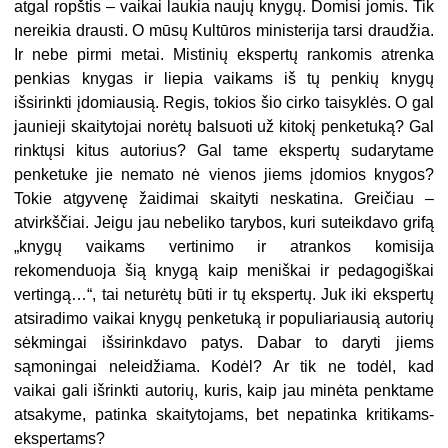
atgal ropštis – vaikai laukia naujų knygų. Domisi jomis. Tik
nereikia drausti. O mūsų Kultūros ministerija tarsi draudžia.
Ir nebe pirmi metai. Mistinių ekspertų rankomis atrenka
penkias knygas ir liepia vaikams iš tų penkių knygų
išsirinkti įdomiausią. Regis, tokios šio cirko taisyklės. O gal
jaunieji skaitytojai norėtų balsuoti už kitokį penketuką? Gal
rinktųsi kitus autorius? Gal tame ekspertų sudarytame
penketuke jie nemato nė vienos jiems įdomios knygos?
Tokie atgyvenę žaidimai skaityti neskatina. Greičiau –
atvirkščiai. Jeigu jau nebeliko tarybos, kuri suteikdavo grifą
„knygų vaikams vertinimo ir atrankos komisija
rekomenduoja šią knygą kaip meniškai ir pedagogiškai
vertingą…“, tai neturėtų būti ir tų ekspertų. Juk iki ekspertų
atsiradimo vaikai knygų penketuką ir populiariausią autorių
sėkmingai išsirinkdavo patys. Dabar to daryti jiems
sąmoningai neleidžiama. Kodėl? Ar tik ne todėl, kad
vaikai gali išrinkti autorių, kuris, kaip jau minėta penktame
atsakyme, patinka skaitytojams, bet nepatinka kritikams-
ekspertams?