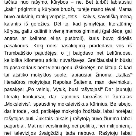
tačiau nuo rašymo, kūrybos – ne. Bet turbūt labiausiai
„kalti“ prigimtinių kūrybos bruožų turėję mano tėvai. Mama
buvo auksinių rankų verpėja, tėtis – kalvis, savotišką meną
kalantis iš geležies. Dėl to, kad įsimylėjau literatūrinę
kūrybą, galiu kaltinti ir vieną mamos giminaitį (gal dėdę, gal
antros ar kelintos eilės pusbrolį), kuris buvo didelis
pasakorius. Kokį nors pasakojimą pradėdavo vos iš
Trumbatiškio pajudėjęs, o jį baigdavo net Leliūnuose,
keliolika kilometrų arkliu nuvažiavęs. Greičiausiai ir būsiu
to pasakoriaus bent vienu genu užsikrėtęs, ne kitaip. O kad
tai atsitiko mokyklos suole, labiausiai, žinoma, „kaltas“
literatūros mokytojas Rapolas Šaltenis, man, devintokui,
pasakęs: „Po velnių, Vytuk, būsi rašytojas!“ Dar jaunųjų
literatų konkursai, dar rajoninis laikraštis ir žurnalas
„Moksleivis“, spausdinę moksleiviškus kūrinius. Be abejo,
dar ir todėl, kad, patikėjęs mokytojo žodžiais, labai norėjau
rašytojas būti. Juk tais laikais į rašytoją buvo žiūrima labai
pagarbiai. Mat nei verslininkų, nei politikų, nei milijonierių,
nei televizijos žvaigždžių tada nebuvo. Rašytojų labai