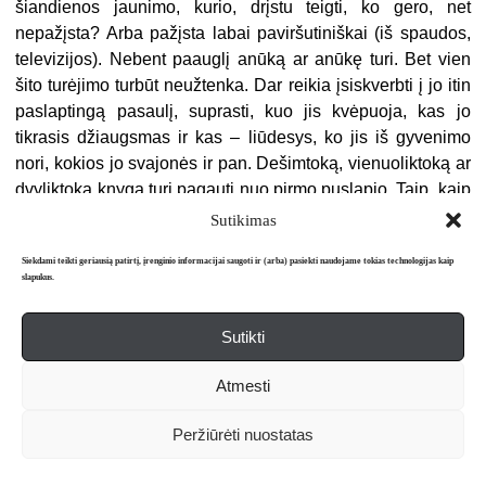
šiandienos jaunimo, kurio, drįstu teigti, ko gero, net
nepažįsta? Arba pažįsta labai paviršutiniškai (iš spaudos,
televizijos). Nebent paauglį anūką ar anūkę turi. Bet vien
šito turėjimo turbūt neužtenka. Dar reikia įsiskverbti į jo itin
paslaptingą pasaulį, suprasti, kuo jis kvėpuoja, kas jo
tikrasis džiaugsmas ir kas – liūdesys, ko jis iš gyvenimo
nori, kokios jo svajonės ir pan. Dešimtoką, vienuoliktoką ar
dvyliktoką knyga turi pagauti nuo pirmo puslapio. Taip, kaip
jį pagauna mano „Nebaigtas dienoraštis“. (Negražu apie
Sutikimas
savo knygą šitaip kalbėti, bet šio straipsnio rubrika
Siekdami teikti geriausią patirtį, įrenginio informacijai saugoti ir (arba) pasiekti naudojame tokias technologijas kaip
tikriausiai leidžia tai daryti.) Iš tikrųjų, prieš imdamasis
slapukus.
rašyti šią apysaką, ilgai dvejojau – ar verta, ar susidorosiu,
ar nenuvažiuosiu į lankas? Vis dėlto surizikavau ir ryžausi.
Sutikti
Ačiū Dievui, atrodo, neprašoviau. Paaugliai šią apysaką
atrado iškart, o į mano kompiuterį pasipylė skaitytojų
Atmesti
laiškai. Labiausiai sujaudino, netgi sukrėtė šis: „Aš esu
Neringutė. Deivutės dienoraštis mane pamokė. Aš dar
Peržiūrėti nuostatas
prieš dvi dienas nusižudyti norėjau. Žinojau, kad tai
egoistiška, bet maniau, kad draugai mane supras, galvojau