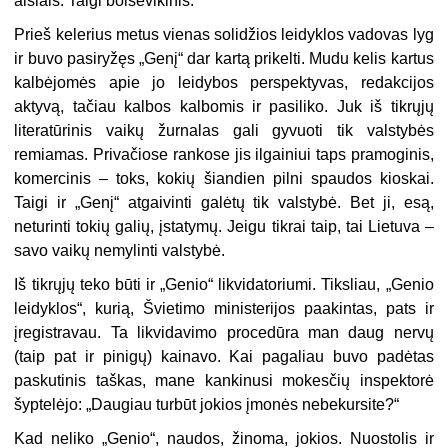
aisiais. Taigi bolševikinis.
Prieš kelerius metus vienas solidžios leidyklos vadovas lyg
ir buvo pasiryžęs „Genį“ dar kartą prikelti. Mudu kelis kartus
kalbėjomės apie jo leidybos perspektyvas, redakcijos
aktyvą, tačiau kalbos kalbomis ir pasiliko. Juk iš tikrųjų
literatūrinis vaikų žurnalas gali gyvuoti tik valstybės
remiamas. Privačiose rankose jis ilgainiui taps pramoginis,
komercinis – toks, kokių šiandien pilni spaudos kioskai.
Taigi ir „Genį“ atgaivinti galėtų tik valstybė. Bet ji, esą,
neturinti tokių galių, įstatymų. Jeigu tikrai taip, tai Lietuva –
savo vaikų nemylinti valstybė.
Iš tikrųjų teko būti ir „Genio“ likvidatoriumi. Tiksliau, „Genio
leidyklos“, kurią, Švietimo ministerijos paakintas, pats ir
įregistravau. Ta likvidavimo procedūra man daug nervų
(taip pat ir pinigų) kainavo. Kai pagaliau buvo padėtas
paskutinis taškas, mane kankinusi mokesčių inspektorė
šyptelėjo: „Daugiau turbūt jokios įmonės nebekursite?“
Kad neliko „Genio“, naudos, žinoma, jokios. Nuostolis ir