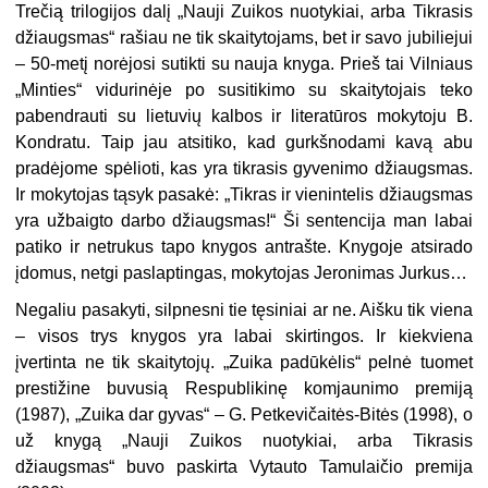
Trečią trilogijos dalį „Nauji Zuikos nuotykiai, arba Tikrasis
džiaugsmas“ rašiau ne tik skaitytojams, bet ir savo jubiliejui
– 50-metį norėjosi sutikti su nauja knyga. Prieš tai Vilniaus
„Minties“ vidurinėje po susitikimo su skaitytojais teko
pabendrauti su lietuvių kalbos ir literatūros mokytoju B.
Kondratu. Taip jau atsitiko, kad gurkšnodami kavą abu
pradėjome spėlioti, kas yra tikrasis gyvenimo džiaugsmas.
Ir mokytojas tąsyk pasakė: „Tikras ir vienintelis džiaugsmas
yra užbaigto darbo džiaugsmas!“ Ši sentencija man labai
patiko ir netrukus tapo knygos antrašte. Knygoje atsirado
įdomus, netgi paslaptingas, mokytojas Jeronimas Jurkus…
Negaliu pasakyti, silpnesni tie tęsiniai ar ne. Aišku tik viena
– visos trys knygos yra labai skirtingos. Ir kiekviena
įvertinta ne tik skaitytojų. „Zuika padūkėlis“ pelnė tuomet
prestižine buvusią Respublikinę komjaunimo premiją
(1987), „Zuika dar gyvas“ – G. Petkevičaitės-Bitės (1998), o
už knygą „Nauji Zuikos nuotykiai, arba Tikrasis
džiaugsmas“ buvo paskirta Vytauto Tamulaičio premija