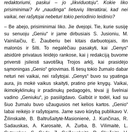
redaktoriumi, paskui – jo „likviduotoju“. Kokie liko
prisiminimai? Ar „naudinga“ lietuvių literatūrai, kad nei
vaikai, nei rašytojai nebeturi tokio periodinio leidinio?
– Be abejo, prisiminimai liko. Jie dvejopi. Tie, kurie susiję
su senuoju „Geniu“ ir jame dirbusiais S. Jusioniu, M.
Vainilaičiu, E. Žiauberiu bei kitais darbuotojais, itin
malonūs ir šilti. To negalėčiau pasakyti, kai „Genys“
atsidūrė privataus leidėjo rankose, kai į redakciją buvome
priversti įsileisti savotišką Trojos arklį, kai prasidėjo
sąmoningas „Genio“ griovimas. Iš tiesų tokio žurnalo dabar
neturi nei vaikai, nei rašytojai. „Genys“ buvo su ypatinga
aura, jis mokė vaikus skaityti, pratino prie knygų. Vaikai,
ikimokyklinukų ir pradinukų pedagogės, tėvai jį švelniai
vadino „Geniuku“, jo pasiilgdavo. Galbūt ir todėl, kad su
šiuo žurnalu buvo užaugusios net kelios kartos. „Genio“
labai reikėjo ir rašytojams. Jame savo kūrybą publikavo V.
Žilinskaitė, B. Baltrušaitytė-Masionienė, J. Kunčinas, R.
Sadauskas, A. Karosaitė, A. Zurba, B. Vilimaitė, L.