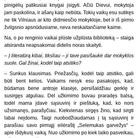
pinigėlių patikusiai knygai įsigyti. Ačiū Dievui, mokytoja
jam paskolina, ir ašarų kaip nebūta. Tokių vaikų esu sutikęs
ne tik Vilniaus ar kito didmiesčio mokykloje, bet ir iš pirmo
žvilgsnio apsnūdusiame, neva neskaitančiame kaime.
Na, o po renginio vaikai plūste užplūsta biblioteką – staiga
atsiranda neapsakomai didelis noras skaityti.
– Į literatūrą kibai, tiksliau – ji tave pasišaukė dar mokyklos
suole. Gal žinai, kodėl taip atsitiko?
– Sunkus klausimas. Priežasčių, kodėl taip atsitiko, gali
būti bent kelios. Vaikams nesyk esu pasakojęs, kad,
būdamas bene antroje klasėje, persišaldžiau gerklę ir
susirgęs atguliau. Dėl užkimimo buvau praradęs balsą,
todėl mama įdavė sąsiuvinį ir pieštuką, kad, ko nors
užsimanęs, parašyčiau. Kiekvienas sirgęs žino, kad sirgti
labai neįdomu. Taigi nuobodžiaudamas į tą sąsiuvinį ir
parašiau savo pirmąjį eilėraštį „Selemukas garvežys“ –
apie išdykusį vaiką. Nuo užkimimo po kiek laiko pasveikau,