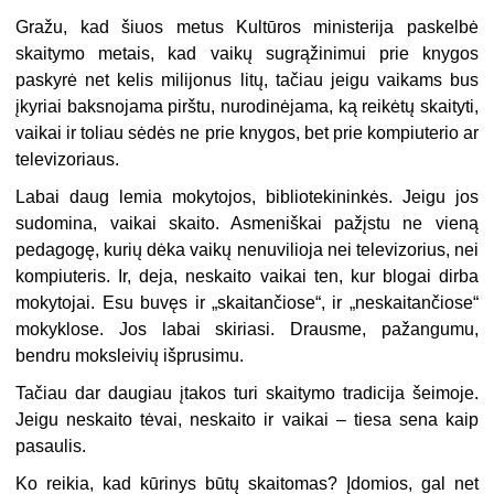
Gražu, kad šiuos metus Kultūros ministerija paskelbė
skaitymo metais, kad vaikų sugrąžinimui prie knygos
paskyrė net kelis milijonus litų, tačiau jeigu vaikams bus
įkyriai baksnojama pirštu, nurodinėjama, ką reikėtų skaityti,
vaikai ir toliau sėdės ne prie knygos, bet prie kompiuterio ar
televizoriaus.
Labai daug lemia mokytojos, bibliotekininkės. Jeigu jos
sudomina, vaikai skaito. Asmeniškai pažįstu ne vieną
pedagogę, kurių dėka vaikų nenuvilioja nei televizorius, nei
kompiuteris. Ir, deja, neskaito vaikai ten, kur blogai dirba
mokytojai. Esu buvęs ir „skaitančiose“, ir „neskaitančiose“
mokyklose. Jos labai skiriasi. Drausme, pažangumu,
bendru moksleivių išprusimu.
Tačiau dar daugiau įtakos turi skaitymo tradicija šeimoje.
Jeigu neskaito tėvai, neskaito ir vaikai – tiesa sena kaip
pasaulis.
Ko reikia, kad kūrinys būtų skaitomas? Įdomios, gal net