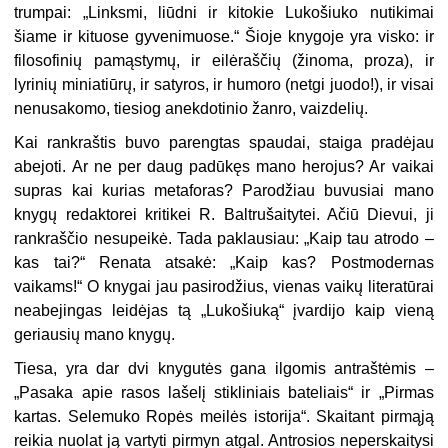
trumpai: „Linksmi, liūdni ir kitokie Lukošiuko nutikimai
šiame ir kituose gyvenimuose.“ Šioje knygoje yra visko: ir
filosofinių pamąstymų, ir eilėraščių (žinoma, proza), ir
lyrinių miniatiūrų, ir satyros, ir humoro (netgi juodo!), ir visai
nenusakomo, tiesiog anekdotinio žanro, vaizdelių.
Kai rankraštis buvo parengtas spaudai, staiga pradėjau
abejoti. Ar ne per daug padūkęs mano herojus? Ar vaikai
supras kai kurias metaforas? Parodžiau buvusiai mano
knygų redaktorei kritikei R. Baltrušaitytei. Ačiū Dievui, ji
rankraščio nesupeikė. Tada paklausiau: „Kaip tau atrodo –
kas tai?“ Renata atsakė: „Kaip kas? Postmodernas
vaikams!“ O knygai jau pasirodžius, vienas vaikų literatūrai
neabejingas leidėjas tą „Lukošiuką“ įvardijo kaip vieną
geriausių mano knygų.
Tiesa, yra dar dvi knygutės gana ilgomis antraštėmis –
„Pasaka apie rasos lašelį stikliniais bateliais“ ir „Pirmas
kartas. Selemuko Ropės meilės istorija“. Skaitant pirmąją
reikia nuolat ją vartyti pirmyn atgal. Antrosios neperskaitysi