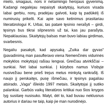
mielo, smagaus, nors ir nelaimingo herojaus gyvenimą.
Kadangi negalėjau nepaisyti skaitytojų, kuriuos visada
labai gerbiu, norų, pradėjau galvoti, kaip tą padūkėlį iš
numirusių prikelti. Kai apie savo ketinimus prasitariau
literatūrologui K. Urbai, tas patarė tęsinio nerašyti – girdi,
tęsinys bus tikrai silpnesnis už tai, kas jau parašyta.
Nepaklausiau. Skaitytojų balsas man buvo labiau girdimas,
svarbesnis.
Negaliu pasakyti, kad apysaką „Zuika dar gyvas“
(pavadinimą man pasufleravo viena Nemenčinės vidurinės
mokyklos mokytoja) rašiau lengvai. Greičiau atvirkščiai –
sunkiai. Net labai sunkiai. Į kūrybos namus Visbyje
nusivežiau bene prieš trejus metus minkytą rankraštį. Iš
naujo jį perskaitęs, pusę išmečiau, ir tęsinys pagaliau
atsirado. „Vaga“ išleido 1997 metais. Skaitytojai jį sutiko
palankiai. Garbūs vaikų literatūros kritikai nuo šios knygos
lyg susitarę nusisuko. Matyt, dėl to, kad buvau neklusnus
autorius ir dariau ne taip, kaip jie man nurodinėjo.