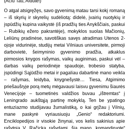
(Ačiū Tau, Aldute!)
O atgal atsigręžęs, savo gyvenimą matau tarsi kokį romaną
– iš skyrių ir skyrelių sudėliotą: didelė, įvairių nuotykių ir
įspūdžių kupina vaikystė (iš pradžių ties Anykščiais, paskui
– Rubikių ežero pakrantėje), mokyklos suolas Mačionių,
Leliūnų pradinėse, savotiškas savęs atradimas Utenos 2-
ojoje vidurinėje, studijų metai Vilniaus universitete, pirmoji
darbovietė, šeimyninio gyvenimo pradžia, atkaklus
pirmosios knygos rašymas, vaikų auginimas, paskui vėl –
darbas vaikų periodinėje spaudoje, trobesio statyba,
įspūdingi Sąjūdžio metai ir pagaliau dabartinė mano veikla
– rašymas, leidyba, knygnešystė… Tiesa, Atgimimo
priešaušryje porą metų mėgavausi laisvu gyvenimu šiaurės
Venecijoje – tuometinės valdžios buvau „ištremtas“ į
Leningrado aukštąją partinę mokyklą. Ten be ypatingo
entuziazmo studijavau žurnalistiką, o kai grįžau į Vilnių,
mane paskyrė vyriausiuoju „Genio“ redaktoriumi.
Enciklopedijos ir visokie žinynai, vos kelis sakinius apie
rašytoją V. Račicką rašydami, šią mano „komandiruotę“