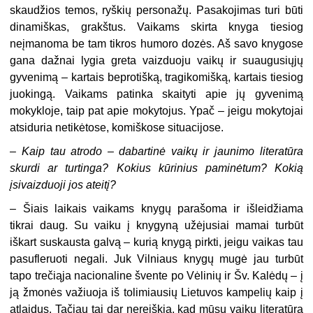
skaudžios temos, ryškių personažų. Pasakojimas turi būti
dinamiškas, grakštus. Vaikams skirta knyga tiesiog
neįmanoma be tam tikros humoro dozės. Aš savo knygose
gana dažnai lygia greta vaizduoju vaikų ir suaugusiųjų
gyvenimą – kartais beprotišką, tragikomišką, kartais tiesiog
juokingą. Vaikams patinka skaityti apie jų gyvenimą
mokykloje, taip pat apie mokytojus. Ypač – jeigu mokytojai
atsiduria netikėtose, komiškose situacijose.
– Kaip tau atrodo – dabartinė vaikų ir jaunimo literatūra
skurdi ar turtinga? Kokius kūrinius paminėtum? Kokią
įsivaizduoji jos ateitį?
– Šiais laikais vaikams knygų parašoma ir išleidžiama
tikrai daug. Su vaiku į knygyną užėjusiai mamai turbūt
iškart suskausta galvą – kurią knygą pirkti, jeigu vaikas tau
pasufleruoti negali. Juk Vilniaus knygų mugė jau turbūt
tapo trečiąja nacionaline švente po Vėlinių ir Šv. Kalėdų – į
ją žmonės važiuoja iš tolimiausių Lietuvos kampelių kaip į
atlaidus. Tačiau tai dar nereiškia, kad mūsų vaikų literatūra