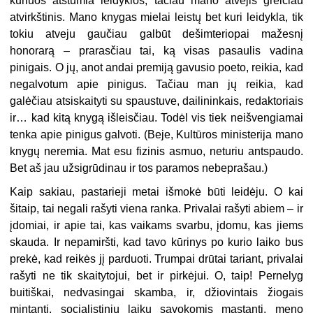
kuriuos atstumia leidyklos, tačiau mano atvejis greičiau
atvirkštinis. Mano knygas mielai leistų bet kuri leidykla, tik
tokiu atveju gaučiau galbūt dešimteriopai mažesnį
honorarą – prarasčiau tai, ką visas pasaulis vadina
pinigais. O jų, anot andai premiją gavusio poeto, reikia, kad
negalvotum apie pinigus. Tačiau man jų reikia, kad
galėčiau atsiskaityti su spaustuve, dailininkais, redaktoriais
ir… kad kitą knygą išleisčiau. Todėl vis tiek neišvengiamai
tenka apie pinigus galvoti. (Beje, Kultūros ministerija mano
knygų neremia. Mat esu fizinis asmuo, neturiu antspaudo.
Bet aš jau užsigrūdinau ir tos paramos nebeprašau.)
Kaip sakiau, pastarieji metai išmokė būti leidėju. O kai
šitaip, tai negali rašyti viena ranka. Privalai rašyti abiem – ir
įdomiai, ir apie tai, kas vaikams svarbu, įdomu, kas jiems
skauda. Ir nepamiršti, kad tavo kūrinys po kurio laiko bus
prekė, kad reikės jį parduoti. Trumpai drūtai tariant, privalai
rašyti ne tik skaitytojui, bet ir pirkėjui. O, taip! Pernelyg
buitiškai, nedvasingai skamba, ir, džiovintais žiogais
mintantį, socialistinių laikų sąvokomis mąstantį, meno