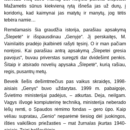
Mažametis sūnus kiekvieną rytą išneša jas už durų, į
koridorių, kad kaimynai jas matytų ir manytų, jog tėtis
tebėra namie…
Remdamasis šia graudžia istorija, parašiau apsakymą
„Šlepetė“ ir išspausdinau „Genyje“. Jį perskaitęs, M.
Vainilaitis pradėjo įkalbinėti rašyti tęsinį. O ir man pačiam
norėjosi. Kai parašiau antrą apsakymą „Šlepetei gresia
pavojus“, buvau priverstas suregzti dar dvidešimt penkis.
Šitaip ir atsirado novelių apysaka „Šlepetė“, kurią rašiau,
regis, pusantrų metų.
Beveik šešis dešimtmečius pas vaikus skraidęs, 1998-
aisiais „Genys“ buvo uždarytas. 1999 m. pabaigoje,
Švietimo ministerijai padėjus, – atkurtas. Deja, neilgam.
Vagys išvogė kompiuterinę techniką, ministerija neberado
lėšų remti, o Spaudos rėmimo fondas – gero ūpo. Kaip
vėliau supratau, „Genio“ neparėmė tiesiog dėl juokingos,
išties vaikiškos priežasties – mat žurnalas įkurtas 1940-