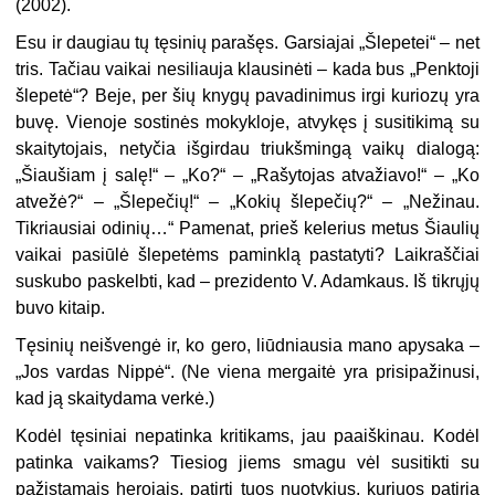
(2002).
Esu ir daugiau tų tęsinių parašęs. Garsiajai „Šlepetei“ – net
tris. Tačiau vaikai nesiliauja klausinėti – kada bus „Penktoji
šlepetė“? Beje, per šių knygų pavadinimus irgi kuriozų yra
buvę. Vienoje sostinės mokykloje, atvykęs į susitikimą su
skaitytojais, netyčia išgirdau triukšmingą vaikų dialogą:
„Šiaušiam į salę!“ – „Ko?“ – „Rašytojas atvažiavo!“ – „Ko
atvežė?“ – „Šlepečių!“ – „Kokių šlepečių?“ – „Nežinau.
Tikriausiai odinių…“ Pamenat, prieš kelerius metus Šiaulių
vaikai pasiūlė šlepetėms paminklą pastatyti? Laikraščiai
suskubo paskelbti, kad – prezidento V. Adamkaus. Iš tikrųjų
buvo kitaip.
Tęsinių neišvengė ir, ko gero, liūdniausia mano apysaka –
„Jos vardas Nippė“. (Ne viena mergaitė yra prisipažinusi,
kad ją skaitydama verkė.)
Kodėl tęsiniai nepatinka kritikams, jau paaiškinau. Kodėl
patinka vaikams? Tiesiog jiems smagu vėl susitikti su
pažįstamais herojais, patirti tuos nuotykius, kuriuos patiria