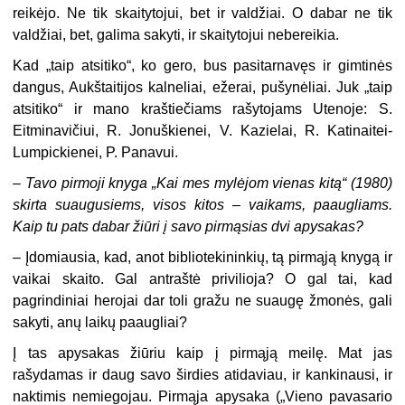
reikėjo. Ne tik skaitytojui, bet ir valdžiai. O dabar ne tik
valdžiai, bet, galima sakyti, ir skaitytojui nebereikia.
Kad „taip atsitiko“, ko gero, bus pasitarnavęs ir gimtinės
dangus, Aukštaitijos kalneliai, ežerai, pušynėliai. Juk „taip
atsitiko“ ir mano kraštiečiams rašytojams Utenoje: S.
Eitminavičiui, R. Jonuškienei, V. Kazielai, R. Katinaitei-
Lumpickienei, P. Panavui.
– Tavo pirmoji knyga „Kai mes mylėjom vienas kitą“ (1980)
skirta suaugusiems, visos kitos – vaikams, paaugliams.
Kaip tu pats dabar žiūri į savo pirmąsias dvi apysakas?
– Įdomiausia, kad, anot bibliotekininkių, tą pirmąją knygą ir
vaikai skaito. Gal antraštė privilioja? O gal tai, kad
pagrindiniai herojai dar toli gražu ne suaugę žmonės, gali
sakyti, anų laikų paaugliai?
Į tas apysakas žiūriu kaip į pirmąją meilę. Mat jas
rašydamas ir daug savo širdies atidaviau, ir kankinausi, ir
naktimis nemiegojau. Pirmąja apysaka („Vieno pavasario