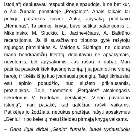
istorija“) debiutavau respublikinėje spaudoje. Ir ne bet kur,
o šio žurnalo pirmtakėje „Pergalėje“. Anais laikais tai
prilygo patrankos šūviui. Antrą apysaką publikavo
„Nemunas“. Ta pirmoji knyga buvo sutikta palankiomis J.
Mikelinsko, M. Sluckio, L. Jacinevičiaus, A. Baltrūno
recenzijomis. Ją iš suvažiavimo tribūnos gyrė rašytojų
sąjungos pirmininkas A. Maldonis. Skirtingai nei diduma
mano bendraamžių literatų, debiutavau ne apsakymais,
novelėmis, bet apysakomis. Jas rašau ir dabar. Man
patinka pasakoti kiek ilgesnę istoriją, į ją įpainioti ne vieną
herojų ir tikėtis iš jų kuo įvairiausių poelgių. Taigi tikriausiai
esu epinio pobūdžio, nuo siužeto priklausantis,
prozininkas. Beje, tuometinis „Pergalės“ atsakingasis
sekretorius V. Rudokas, perskaitęs „Vieno pavasario
istoriją“, man pasakė, kad galėčiau rašyti vaikams.
Patikėjęs jo žodžiais, netrukus pradėjau rašyti apsakymus
„Geniui“ ir po kelerių metų išleidau pirmąją knygą vaikams.
– Gana ilgai dirbai „Genio“ žurnale, buvai vyriausiuoju