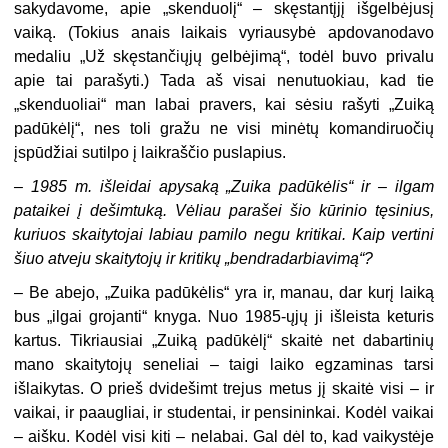
sakydavome, apie „skenduolį“ – skęstantįjį išgelbėjusį
vaiką. (Tokius anais laikais vyriausybė apdovanodavo
medaliu „Už skęstančiųjų gelbėjimą“, todėl buvo privalu
apie tai parašyti.) Tada aš visai nenutuokiau, kad tie
„skenduoliai“ man labai pravers, kai sėsiu rašyti „Zuiką
padūkėlį“, nes toli gražu ne visi minėtų komandiruočių
įspūdžiai sutilpo į laikraščio puslapius.
– 1985 m. išleidai apysaką „Zuika padūkėlis“ ir – ilgam
pataikei į dešimtuką. Vėliau parašei šio kūrinio tęsinius,
kuriuos skaitytojai labiau pamilo negu kritikai. Kaip vertini
šiuo atveju skaitytojų ir kritikų „bendradarbiavimą“?
– Be abejo, „Zuika padūkėlis“ yra ir, manau, dar kurį laiką
bus „ilgai grojanti“ knyga. Nuo 1985-ųjų ji išleista keturis
kartus. Tikriausiai „Zuiką padūkėlį“ skaitė net dabartinių
mano skaitytojų seneliai – taigi laiko egzaminas tarsi
išlaikytas. O prieš dvidešimt trejus metus jį skaitė visi – ir
vaikai, ir paaugliai, ir studentai, ir pensininkai. Kodėl vaikai
– aišku. Kodėl visi kiti – nelabai. Gal dėl to, kad vaikystėje