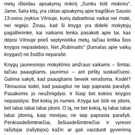
metų išleidau apsakymų rinkinį „Sunku būti mokiniu“.
Jame, šalia kitų, yra ciklas apsakymų apie tragiškus Sausio
13-osios įvykius Vilniuje, kurių dabartiniai vaikai nei matė,
nei regėjo. Žinau, kad ši knyga yra didelė mokytojų
pagalbininkė, kai vaikams tenka pasakoti apie tai, kas
dėjosi Vilniuje prieš septyniolika metų, tačiau kritika šios
knygos nepastebėjo. Net „Rubinaitis“ (žurnalas apie vaikų
knygas!) nė žodžio neparašė.
Knygų jaunesniojo mokyklinio amžiaus vaikams – šimtai,
tačiau paaugliams, jaunimui – ant pirštų suskaičiuosi.
Galima sakyti, kad paaugliams beveik nerašoma. Kodėl?
Tikriausiai todėl, kad paaugliui ne taip paprasta parašyti.
Pasakomis jo neužmigdysi. Ir šiaip bet kokios knygos
nepasiūlysi. Bet kokią jis numes. Knyga turi būti ne įdomi,
bet labai labai labai įdomi. O tą, ne bet kokią, tą labai labai
labai įdomią, kaip minėjau, ne taip paprasta parašyti.
Penkiasdešimtmečiai, šešiasdešimtmečiai ir vyresni
rašytojai (rašytojos) kažin ar gali vaizduoti gyvenimą