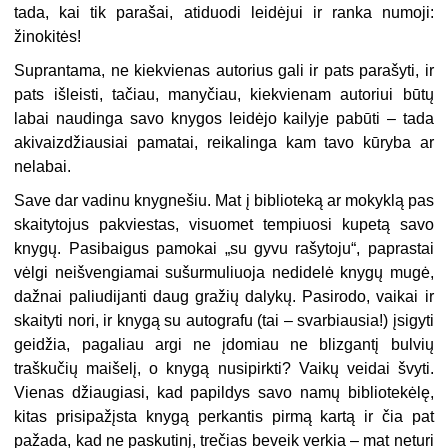
tada, kai tik parašai, atiduodi leidėjui ir ranka numoji:
žinokitės!
Suprantama, ne kiekvienas autorius gali ir pats parašyti, ir
pats išleisti, tačiau, manyčiau, kiekvienam autoriui būtų
labai naudinga savo knygos leidėjo kailyje pabūti – tada
akivaizdžiausiai pamatai, reikalinga kam tavo kūryba ar
nelabai.
Save dar vadinu knygnešiu. Mat į biblioteką ar mokyklą pas
skaitytojus pakviestas, visuomet tempiuosi kupetą savo
knygų. Pasibaigus pamokai „su gyvu rašytoju“, paprastai
vėlgi neišvengiamai sušurmuliuoja nedidelė knygų mugė,
dažnai paliudijanti daug gražių dalykų. Pasirodo, vaikai ir
skaityti nori, ir knygą su autografu (tai – svarbiausia!) įsigyti
geidžia, pagaliau argi ne įdomiau ne blizgantį bulvių
traškučių maišelį, o knygą nusipirkti? Vaikų veidai švyti.
Vienas džiaugiasi, kad papildys savo namų bibliotekėlę,
kitas prisipažįsta knygą perkantis pirmą kartą ir čia pat
pažada, kad ne paskutinį, trečias beveik verkia – mat neturi