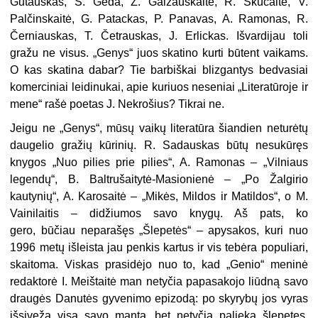
Gutauskas, S. Geda, Z. Gaižauskaitė, R. Skučaitė, V.
Palčinskaitė, G. Patackas, P. Panavas, A. Ramonas, R.
Černiauskas, T. Četrauskas, J. Erlickas. Išvardijau toli
gražu ne visus. „Genys“ juos skatino kurti būtent vaikams.
O kas skatina dabar? Tie barbiškai blizgantys bedvasiai
komerciniai leidinukai, apie kuriuos neseniai „Literatūroje ir
mene“ rašė poetas J. Nekrošius? Tikrai ne.
Jeigu ne „Genys“, mūsų vaikų literatūra šiandien neturėtų
daugelio gražių kūrinių. R. Sadauskas būtų nesukūręs
knygos „Nuo pilies prie pilies“, A. Ramonas – „Vilniaus
legendų“, B. Baltrušaitytė-Masionienė – „Po Žalgirio
kautynių“, A. Karosaitė – „Mikės, Mildos ir Matildos“, o M.
Vainilaitis – didžiumos savo knygų. Aš pats, ko
gero, būčiau neparašęs „Šlepetės“ – apysakos, kuri nuo
1996 metų išleista jau penkis kartus ir vis tebėra populiari,
skaitoma. Viskas prasidėjo nuo to, kad „Genio“ meninė
redaktorė I. Meištaitė man netyčia papasakojo liūdną savo
draugės Danutės gyvenimo epizodą: po skyrybų jos vyras
išsiveža visą savo mantą, bet netyčia palieka šlepetes.