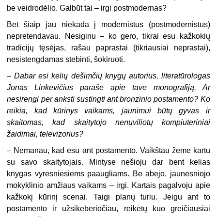
be veidrodėlio. Galbūt tai – irgi postmodernas?
Bet šiaip jau niekada į modernistus (postmodernistus)
nepretendavau. Nesiginu – ko gero, tikrai esu kažkokių
tradicijų tęsėjas, rašau paprastai (tikriausiai neprastai),
nesistengdamas stebinti, šokiruoti.
– Dabar esi kelių dešimčių knygų autorius, literatūrologas
Jonas Linkevičius parašė apie tave monografiją. Ar
nesirengi per anksti sustingti ant bronzinio postamento? Ko
reikia, kad kūrinys vaikams, jaunimui būtų gyvas ir
skaitomas, kad skaitytojo nenuviliotų kompiuteriniai
žaidimai, televizorius?
– Nemanau, kad esu ant postamento. Vaikštau žeme kartu
su savo skaitytojais. Mintyse nešioju dar bent kelias
knygas vyresniesiems paaugliams. Be abejo, jaunesniojo
mokyklinio amžiaus vaikams – irgi. Kartais pagalvoju apie
kažkokį kūrinį scenai. Taigi planų turiu. Jeigu ant to
postamento ir užsikeberiočiau, reikėtų kuo greičiausiai