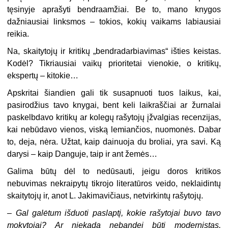
tęsinyje aprašyti bendraamžiai. Be to, mano knygos
dažniausiai linksmos – tokios, kokių vaikams labiausiai
reikia.
Na, skaitytojų ir kritikų „bendradarbiavimas“ išties keistas.
Kodėl? Tikriausiai vaikų prioritetai vienokie, o kritikų,
ekspertų – kitokie…
Apskritai šiandien gali tik susapnuoti tuos laikus, kai,
pasirodžius tavo knygai, bent keli laikraščiai ar žurnalai
paskelbdavo kritikų ar kolegų rašytojų įžvalgias recenzijas,
kai nebūdavo vienos, viską lemiančios, nuomonės. Dabar
to, deja, nėra. Užtat, kaip dainuoja du broliai, yra savi. Ką
darysi – kaip Danguje, taip ir ant žemės…
Galima būtų dėl to nedūsauti, jeigu doros kritikos
nebuvimas nekraipytų tikrojo literatūros veido, neklaidintų
skaitytojų ir, anot L. Jakimavičiaus, netvirkintų rašytojų.
– Gal galėtum išduoti paslaptį, kokie rašytojai buvo tavo
mokytojai? Ar niekada nebandei būti modernistas,