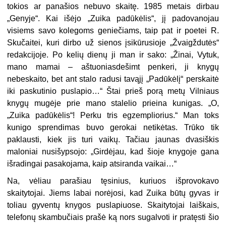
tokios ar panašios nebuvo skaitę. 1985 metais dirbau
„Genyje“. Kai išėjo „Zuika padūkėlis“, jį padovanojau
visiems savo kolegoms geniečiams, taip pat ir poetei R.
Skučaitei, kuri dirbo už sienos įsikūrusioje „Žvaigždutės“
redakcijoje. Po kelių dienų ji man ir sako: „Žinai, Vytuk,
mano mamai – aštuoniasdešimt penkeri, ji knygų
nebeskaito, bet ant stalo radusi tavąjį „Padūkėlį“ perskaitė
iki paskutinio puslapio…“ Štai prieš porą metų Vilniaus
knygų mugėje prie mano stalelio prieina kunigas. „O,
„Zuika padūkėlis“! Perku tris egzempliorius.“ Man toks
kunigo sprendimas buvo gerokai netikėtas. Trūko tik
paklausti, kiek jis turi vaikų. Tačiau jaunas dvasiškis
maloniai nusišypsojo: „Girdėjau, kad šioje knygoje gana
išradingai pasakojama, kaip atsiranda vaikai…“
Na, vėliau parašiau tęsinius, kuriuos išprovokavo
skaitytojai. Jiems labai norėjosi, kad Zuika būtų gyvas ir
toliau gyventų knygos puslapiuose. Skaitytojai laiškais,
telefonų skambučiais prašė ką nors sugalvoti ir pratęsti šio