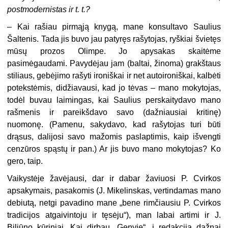
postmodernistas ir t. t.?
– Kai rašiau pirmąją knygą, mane konsultavo Saulius
Šaltenis. Tada jis buvo jau patyręs rašytojas, ryškiai švietęs
mūsų prozos Olimpe. Jo apysakas skaitėme
pasimėgaudami. Pavydėjau jam (baltai, žinoma) grakštaus
stiliaus, gebėjimo rašyti ironiškai ir net autoironiškai, kalbėti
potekstėmis, didžiavausi, kad jo tėvas – mano mokytojas,
todėl buvau laimingas, kai Saulius perskaitydavo mano
rašmenis ir pareikšdavo savo (dažniausiai kritinę)
nuomonę. (Pamenu, sakydavo, kad rašytojas turi būti
drąsus, dalijosi savo mažomis paslaptimis, kaip išvengti
cenzūros spąstų ir pan.) Ar jis buvo mano mokytojas? Ko
gero, taip.
Vaikystėje žavėjausi, dar ir dabar žaviuosi P. Cvirkos
apsakymais, pasakomis (J. Mikelinskas, vertindamas mano
debiutą, netgi pavadino mane „bene rimčiausiu P. Cvirkos
tradicijos atgaivintoju ir tęsėju“), man labai artimi ir J.
Biliūno kūriniai. Kai dirbau „Genyje“, į redakciją dažnai