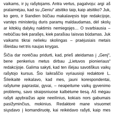
vaikams, ir jų rašytojams. Antra vertus, pagalvoju: argi aš
pralaimėjau, kad su „Geniu“ atsitiko taip, kaip atsitiko? Juk,
ko gero, ir šiandien būčiau makalavęsis toje redakcijoje,
varstęs ministerijų duris paramų maldaudamas, dėl skolų
ar kitokių dalykų naktimis nemiegojęs… O svarbiausia –
nebūčiau tiek parašęs, kiek parašiau laisvas būdamas. Juk
vaikams tikrai nelieku skolingas – praėjusiais metais
išleidau net tris naujas knygas.
Šičia dar norėčiau pridurti, kad, prieš ateidamas į „Genį“,
bene penkerius metus dirbau „Lietuvos pionieriaus“
redakcijoje. Galima sakyti, kad ten išėjau savotiškus vaikų
rašytojo kursus. Šio laikraščio vyriausioji redaktorė L.
Šileikaitė reikalavo, kad mes, jauni korespondentai,
rašytume paprastai, gyvai, – neapeitume vaikų gyvenimo
problemų, savo straipsniuose kalbėtume tiesą. Aš mėgau
rašyti apybraižas apie neeilinius, kokiais nors gabumais
pasižyminčius, mokinius. Redaktorė mane visuomet
siųsdavo į komandiruotę, kai reikėdavo rašyti, kaip mes