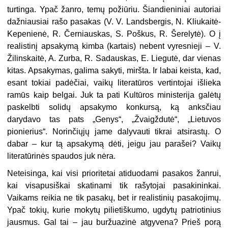
turtinga. Ypač žanro, temų požiūriu. Šiandieniniai autoriai
dažniausiai rašo pasakas (V. V. Landsbergis, N. Kliukaitė-
Kepenienė, R. Černiauskas, S. Poškus, R. Šerelytė). O į
realistinį apsakymą kimba (kartais) nebent vyresnieji – V.
Žilinskaitė, A. Zurba, R. Sadauskas, E. Liegutė, dar vienas
kitas. Apsakymas, galima sakyti, miršta. Ir labai keista, kad,
esant tokiai padėčiai, vaikų literatūros vertintojai išlieka
ramūs kaip belgai. Juk ta pati Kultūros ministerija galėtų
paskelbti solidų apsakymo konkursą, ką anksčiau
darydavo tas pats „Genys“, „Žvaigždutė“, „Lietuvos
pionierius“. Norinčiųjų jame dalyvauti tikrai atsirastų. O
dabar – kur tą apsakymą dėti, jeigu jau parašei? Vaikų
literatūrinės spaudos juk nėra.
Neteisinga, kai visi prioritetai atiduodami pasakos žanrui,
kai visapusiškai skatinami tik rašytojai pasakininkai.
Vaikams reikia ne tik pasakų, bet ir realistinių pasakojimų.
Ypač tokių, kurie mokytų pilietiškumo, ugdytų patriotinius
jausmus. Gal tai – jau buržuazinė atgyvena? Prieš porą