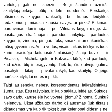
vartotoją gali net suerzinti. Betgi šiandien užmiršti
skaitytoją-pirkėją būtų didelė nuodėmė. Perskaitęs
būsimosios knygos rankraštį, bet kurios leidyklos
redaktorius pirmiausia klausia savęs: ar pirks? Pirkimas-
pardavimas dominuoja ir per Vilniaus knygų mugę. Jai
pasibaigus skaičiuojami parodos lankytojai, parduotos
knygos ir, žinoma, pinigai. Toks, smarkiai amerikoniškas,
mūsų gyvenimas. Antra vertus, visais laikais (išskyrus tuos,
kurie prasidėjo keturiasdešimtaisiais) šitaip buvo – ir
Picasso, ir Michelangelo, ir Balzacas kūrė, kad parduotų,
kad užsidirbtų ir pragyventų. Tiek to, šiuo atveju galima
pasakyti ir kitaip – privalai rašyti, kad skaitytų. O jeigu
norės skaityti, tai norės ir pirkti.
Taigi jau senokai nebesu korespondentas, laikraštininkas,
žurnalistas. Esu rašytojas. Ir, kaip sakiau, leidėjas. Sukuosi
savo darbų karuselėje lyg voverė. Įdomu? Žinoma. Sunku?
Nelengva. Užtat užbaigto darbo džiaugsmas (juk tikrasis
džiaugsmas yra kaip tik toks) būna keleriopai didesnis nei