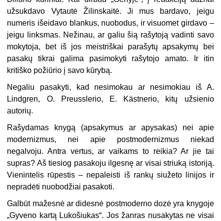
užsukdavo Vytautė Žilinskaitė. Ji mus bardavo, jeigu
numeris išeidavo blankus, nuobodus, ir visuomet girdavo –
jeigu linksmas. Nežinau, ar galiu šią rašytoją vadinti savo
mokytoja, bet iš jos meistriškai parašytų apsakymų bei
pasakų tikrai galima pasimokyti rašytojo amato. Ir itin
kritiško požiūrio į savo kūrybą.
Negaliu pasakyti, kad nesimokau ar nesimokiau iš A.
Lindgren, O. Preusslerio, E. Kästnerio, kitų užsienio
autorių.
Rašydamas knygą (apsakymus ar apysakas) nei apie
modernizmus, nei apie postmodernizmus niekad
negalvoju. Antra vertus, ar vaikams to reikia? Ar jie tai
supras? Aš tiesiog pasakoju ilgesnę ar visai striuką istoriją.
Vienintelis rūpestis – nepaleisti iš rankų siužeto linijos ir
nepradėti nuobodžiai pasakoti.
Galbūt mažesnė ar didesnė postmoderno dozė yra knygoje
„Gyveno kartą Lukošiukas“. Jos žanras nusakytas ne visai