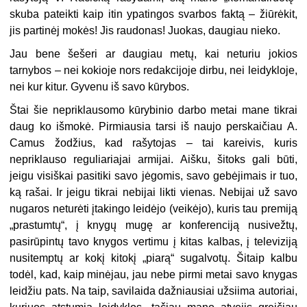
skuba pateikti kaip itin ypatingos svarbos faktą – žiūrėkit,
jis partinėj mokės! Jis raudonas! Juokas, daugiau nieko.
Jau bene šešeri ar daugiau metų, kai neturiu jokios
tarnybos – nei kokioje nors redakcijoje dirbu, nei leidykloje,
nei kur kitur. Gyvenu iš savo kūrybos.
Štai šie nepriklausomo kūrybinio darbo metai mane tikrai
daug ko išmokė. Pirmiausia tarsi iš naujo perskaičiau A.
Camus žodžius, kad rašytojas – tai kareivis, kuris
nepriklauso reguliariajai armijai. Aišku, šitoks gali būti,
jeigu visiškai pasitiki savo jėgomis, savo gebėjimais ir tuo,
ką rašai. Ir jeigu tikrai nebijai likti vienas. Nebijai už savo
nugaros neturėti įtakingo leidėjo (veikėjo), kuris tau premiją
„prastumtų“, į knygų mugę ar konferenciją nusivežtų,
pasirūpintų tavo knygos vertimu į kitas kalbas, į televiziją
nusitemptų ar kokį kitokį „piarą“ sugalvotų. Šitaip kalbu
todėl, kad, kaip minėjau, jau nebe pirmi metai savo knygas
leidžiu pats. Na taip, savilaida dažniausiai užsiima autoriai,