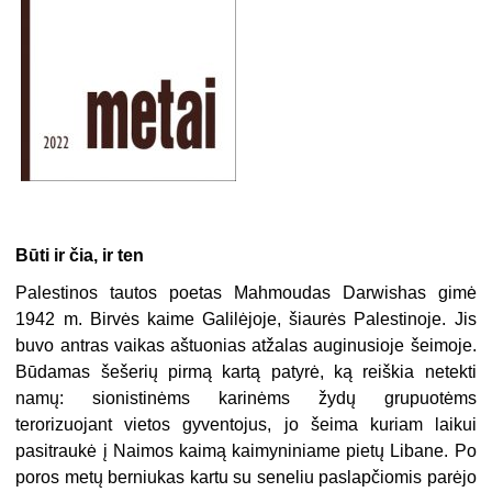
Būti ir čia, ir ten
Palestinos tautos poetas Mahmoudas Darwishas gimė
1942 m. Birvės kaime Galilėjoje, šiaurės Palestinoje. Jis
buvo antras vaikas aštuonias atžalas auginusioje šeimoje.
Būdamas šešerių pirmą kartą patyrė, ką reiškia netekti
namų: sionistinėms karinėms žydų grupuotėms
terorizuojant vietos gyventojus, jo šeima kuriam laikui
pasitraukė į Naimos kaimą kaimyniniame pietų Libane. Po
poros metų berniukas kartu su seneliu paslapčiomis parėjo