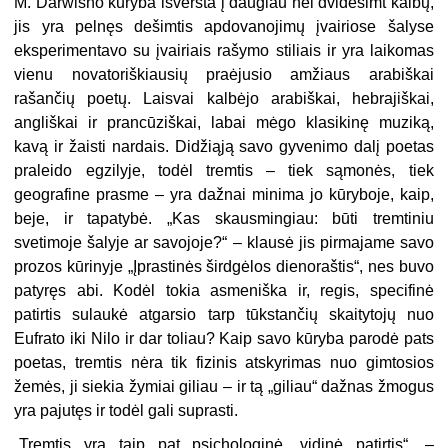
M. Darwisho kūryba išversta į daugiau nei dvidešimt kalbų,
jis yra pelnęs dešimtis apdovanojimų įvairiose šalyse
eksperimentavo su įvairiais rašymo stiliais ir yra laikomas
vienu novatoriškiausių praėjusio amžiaus arabiškai
rašančių poetų. Laisvai kalbėjo arabiškai, hebrajiškai,
angliškai ir prancūziškai, labai mėgo klasikinę muziką,
kavą ir žaisti nardais. Didžiąją savo gyvenimo dalį poetas
praleido egzilyje, todėl tremtis – tiek sąmonės, tiek
geografine prasme – yra dažnai minima jo kūryboje, kaip,
beje, ir tapatybė. „Kas skausmingiau: būti tremtiniu
svetimoje šalyje ar savojoje?“ – klausė jis pirmajame savo
prozos kūrinyje „Įprastinės širdgėlos dienoraštis“, nes buvo
patyręs abi. Kodėl tokia asmeniška ir, regis, specifinė
patirtis sulaukė atgarsio tarp tūkstančių skaitytojų nuo
Eufrato iki Nilo ir dar toliau? Kaip savo kūryba parodė pats
poetas, tremtis nėra tik fizinis atskyrimas nuo gimtosios
žemės, ji siekia žymiai giliau – ir tą „giliau“ dažnas žmogus
yra pajutęs ir todėl gali suprasti.
„
Tremtis yra taip pat psichologinė, vidinė patirtis“, –