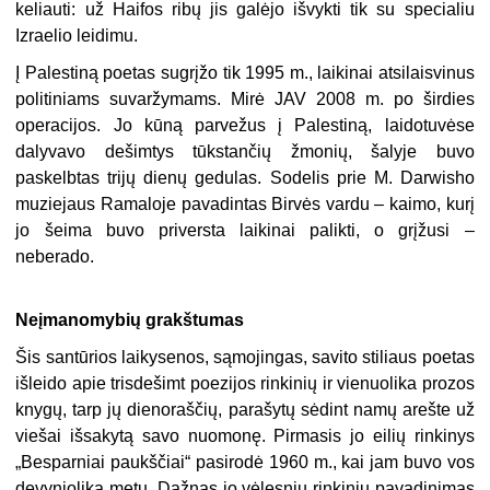
keliauti: už Haifos ribų jis galėjo išvykti tik su specialiu
Izraelio leidimu.
Į Palestiną poetas sugrįžo tik 1995 m., laikinai atsilaisvinus
politiniams suvaržymams. Mirė JAV 2008 m. po širdies
operacijos. Jo kūną parvežus į Palestiną, laidotuvėse
dalyvavo dešimtys tūkstančių žmonių, šalyje buvo
paskelbtas trijų dienų gedulas. Sodelis prie M. Darwisho
muziejaus Ramaloje pavadintas Birvės vardu – kaimo, kurį
jo šeima buvo priversta laikinai palikti, o grįžusi –
neberado.
Neįmanomybių grakštumas
Šis santūrios laikysenos, sąmojingas, savito stiliaus poetas
išleido apie trisdešimt poezijos rinkinių ir vienuolika prozos
knygų, tarp jų dienoraščių, parašytų sėdint namų arešte už
viešai išsakytą savo nuomonę. Pirmasis jo eilių rinkinys
„Besparniai paukščiai“ pasirodė 1960 m., kai jam buvo vos
devyniolika metų. Dažnas jo vėlesnių rinkinių pavadinimas