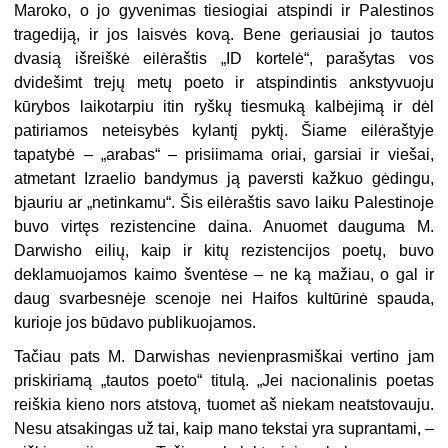
Maroko, o jo gyvenimas tiesiogiai atspindi ir Palestinos
tragediją, ir jos laisvės kovą. Bene geriausiai jo tautos
dvasią išreiškė eilėraštis „ID kortelė“, parašytas vos
dvidešimt trejų metų poeto ir atspindintis ankstyvuoju
kūrybos laikotarpiu itin ryškų tiesmuką kalbėjimą ir dėl
patiriamos neteisybės kylantį pyktį. Šiame eilėraštyje
tapatybė – „arabas“ – prisiimama oriai, garsiai ir viešai,
atmetant Izraelio bandymus ją paversti kažkuo gėdingu,
bjauriu ar „netinkamu“. Šis eilėraštis savo laiku Palestinoje
buvo virtęs rezistencine daina. Anuomet dauguma M.
Darwisho eilių, kaip ir kitų rezistencijos poetų, buvo
deklamuojamos kaimo šventėse – ne ką mažiau, o gal ir
daug svarbesnėje scenoje nei Haifos kultūrinė spauda,
kurioje jos būdavo publikuojamos.
Tačiau pats M. Darwishas nevienprasmiškai vertino jam
priskiriamą „tautos poeto“ titulą. „Jei nacionalinis poetas
reiškia kieno nors atstovą, tuomet aš niekam neatstovauju.
Nesu atsakingas už tai, kaip mano tekstai yra suprantami, –