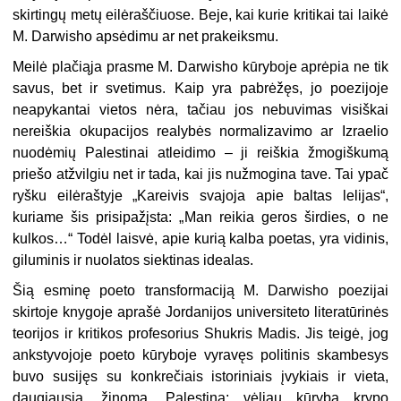
skirtingų metų eilėraščiuose. Beje, kai kurie kritikai tai laikė
M. Darwisho apsėdimu ar net prakeiksmu.
Meilė plačiąja prasme M. Darwisho kūryboje aprėpia ne tik
savus, bet ir svetimus. Kaip yra pabrėžęs, jo poezijoje
neapykantai vietos nėra, tačiau jos nebuvimas visiškai
nereiškia okupacijos realybės normalizavimo ar Izraelio
nuodėmių Palestinai atleidimo – ji reiškia žmogiškumą
priešo atžvilgiu net ir tada, kai jis nužmogina tave. Tai ypač
ryšku eilėraštyje „Kareivis svajoja apie baltas lelijas“,
kuriame šis prisipažįsta: „
Man reikia geros širdies, o ne
kulkos
…“ Todėl laisvė, apie kurią kalba poetas, yra vidinis,
giluminis ir nuolatos siektinas idealas.
Šią esminę poeto transformaciją M. Darwisho poezijai
skirtoje knygoje aprašė Jordanijos universiteto literatūrinės
teorijos ir kritikos profesorius Shukris Madis. Jis teigė, jog
ankstyvojoje poeto kūryboje vyravęs politinis skambesys
buvo susijęs su konkrečiais istoriniais įvykiais ir vieta,
daugiausia, žinoma, Palestina; vėliau kūryba krypo