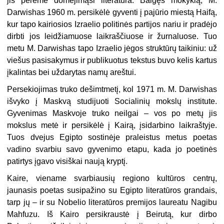
jis perėmė domėjimąsi literatūra. Baigęs mokyklą, M.
Darwishas 1960 m. persikėlė gyventi į pajūrio miestą Haifą,
kur tapo kairiosios Izraelio politinės partijos nariu ir pradėjo
dirbti jos leidžiamuose laikraščiuose ir žurnaluose. Tuo
metu M. Darwishas tapo Izraelio jėgos struktūrų taikiniu: už
viešus pasisakymus ir publikuotus tekstus buvo kelis kartus
įkalintas bei uždarytas namų areštui.
Persekiojimas truko dešimtmetį, kol
1971
m. M. Darwishas
išvyko į Maskvą studijuoti Socialinių mokslų institute.
Gyvenimas Maskvoje truko neilgai – vos po metų jis
mokslus metė ir persikėlė į Kairą, įsidarbino laikraštyje.
Tuos dvejus Egipto sostinėje praleistus metus poetas
vadino svarbiu savo gyvenimo etapu, kada jo poetinės
patirtys įgavo visiškai naują kryptį.
Kaire, viename svarbiausių regiono kultūros centrų,
jaunasis poetas susipažino su Egipto literatūros grandais,
tarp jų – ir su Nobelio literatūros premijos laureatu Nagibu
Mahfuzu. Iš Kairo persikraustė į Beirutą, kur dirbo