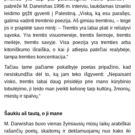
pabrėžė M. Darwishas 1996 m. interviu, laukdamas Izraelio
leidimo grįžti gyventi į Palestiną. „Viską, ką esu parašęs,
galima vadinti tremtinio poezija. Aš gimiau tremtiniu, – teigė
jis ir praplėtė savo mintį: – Tremtis yra labai plati ir reliatyvi
sąvoka. Yra tremtis visuomenėje, tremtis šeimoje, tremtis
meilėje, tremtis savyje. Visa poezija yra tremties arba
kitoniškumo išraiška, o kai ji atliepia patirčiai realybėje,
tampa tremties koncentracija.“
Tačiau tame pačiame pokalbyje poetas pripažino, kad
nesiskundžia dėl to, ką jam teko išgyventi: „Nepaisant
visko, tremtis labai daug prisidėjo prie mano kūrybinio
tobulėjimo, ji leido man įveikti kelionę tarp kultūrų, žmonių,
miestų ir spalvų.“
Šaukiu aš tautą, o ji mane
M. Darwishas buvo vienas žymiausių mūsų laikų arabiškai
rašančių poetų, skaitomų ir deklamuojamų nuo Irako iki