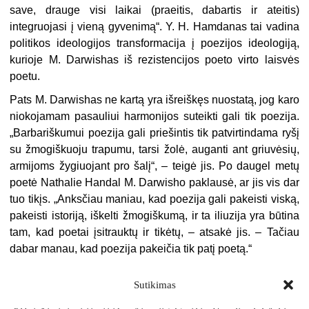
save, drauge visi laikai (praeitis, dabartis ir ateitis)
integruojasi į vieną gyvenimą“. Y. H. Hamdanas tai vadina
politikos ideologijos transformacija į poezijos ideologiją,
kurioje M. Darwishas iš rezistencijos poeto virto laisvės
poetu.
Pats M. Darwishas ne kartą yra išreiškęs nuostatą, jog karo
niokojamam pasauliui harmonijos suteikti gali tik poezija.
„Barbariškumui poezija gali priešintis tik patvirtindama ryšį
su žmogiškuoju trapumu, tarsi žolė, auganti ant griuvėsių,
armijoms žygiuojant pro šalį“, – teigė jis. Po daugel metų
poetė Nathalie Handal M. Darwisho paklausė, ar jis vis dar
tuo tikįs. „Anksčiau maniau, kad poezija gali pakeisti viską,
pakeisti istoriją, iškelti žmogiškumą, ir ta iliuzija yra būtina
tam, kad poetai įsitrauktų ir tikėtų, – atsakė jis. – Tačiau
dabar manau, kad poezija pakeičia tik patį poetą.“
Sutikimas