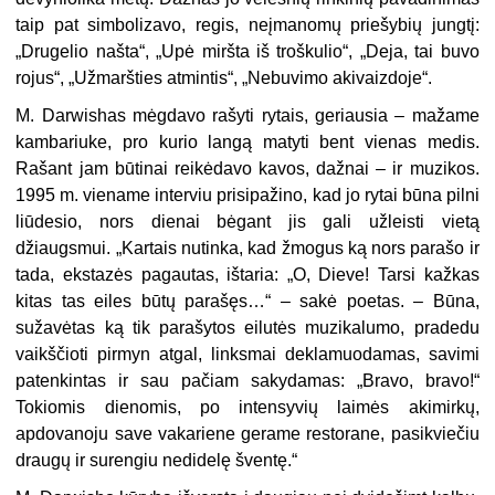
taip pat simbolizavo, regis, neįmanomų priešybių jungtį:
„Drugelio našta“, „Upė miršta iš troškulio“, „Deja, tai buvo
rojus“, „Užmaršties atmintis“, „Nebuvimo akivaizdoje“.
M. Darwishas mėgdavo rašyti rytais, geriausia – mažame
kambariuke, pro kurio langą matyti bent vienas medis.
Rašant jam būtinai reikėdavo kavos, dažnai – ir muzikos.
1995 m. viename interviu prisipažino, kad jo rytai būna pilni
liūdesio, nors dienai bėgant jis gali užleisti vietą
džiaugsmui. „Kartais nutinka, kad žmogus ką nors parašo ir
tada, ekstazės pagautas, ištaria: „O, Dieve! Tarsi kažkas
kitas tas eiles būtų parašęs…“ – sakė poetas. – Būna,
sužavėtas ką tik parašytos eilutės muzikalumo, pradedu
vaikščioti pirmyn atgal, linksmai deklamuodamas, savimi
patenkintas ir sau pačiam sakydamas: „Bravo, bravo!“
Tokiomis dienomis, po intensyvių laimės akimirkų,
apdovanoju save vakariene gerame restorane, pasikviečiu
draugų ir surengiu nedidelę šventę.“