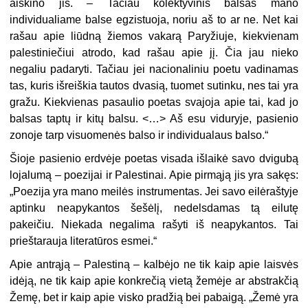
aiškino jis. – Tačiau kolektyvinis balsas mano
individualiame balse egzistuoja, noriu aš to ar ne. Net kai
rašau apie liūdną žiemos vakarą Paryžiuje, kiekvienam
palestiniečiui atrodo, kad rašau apie jį. Čia jau nieko
negaliu padaryti. Tačiau jei nacionaliniu poetu vadinamas
tas, kuris išreiškia tautos dvasią, tuomet sutinku, nes tai yra
gražu. Kiekvienas pasaulio poetas svajoja apie tai, kad jo
balsas taptų ir kitų balsu. <…> Aš esu viduryje, pasienio
zonoje tarp visuomenės balso ir individualaus balso.“
Šioje pasienio erdvėje poetas visada išlaikė savo dvigubą
lojalumą – poezijai ir Palestinai. Apie pirmąją jis yra sakęs:
„Poezija yra mano meilės instrumentas. Jei savo eilėraštyje
aptinku neapykantos šešėlį, nedelsdamas tą eilutę
pakeičiu. Niekada negalima rašyti iš neapykantos. Tai
prieštarauja literatūros esmei.“
Apie antrąją – Palestiną – kalbėjo ne tik kaip apie laisvės
idėją, ne tik kaip apie konkrečią vietą žemėje ar abstrakčią
Žemę, bet ir kaip apie visko pradžią bei pabaigą. „Žemė yra