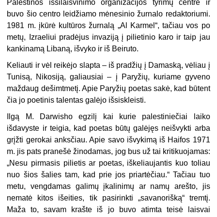
Palestinos išsilaisvinimo organizacijos tyrimų centre ir
buvo šio centro leidžiamo mėnesinio žurnalo redaktoriumi.
1981 m. įkūrė kultūros žurnalą „Al Karmel“, tačiau vos po
metų, Izraeliui pradėjus invaziją į pilietinio karo ir taip jau
kankinamą Libaną, išvyko ir iš Beiruto.
Keliauti ir vėl reikėjo slapta – iš pradžių į Damaską, vėliau į
Tunisą, Nikosiją, galiausiai – į Paryžių, kuriame gyveno
maždaug dešimtmetį. Apie Paryžių poetas sakė, kad būtent
čia jo poetinis talentas galėjo išsiskleisti.
Ilgą M. Darwisho egzilį kai kurie palestiniečiai laiko
išdavyste ir teigia, kad poetas būtų galėjęs neišvykti arba
grįžti gerokai anksčiau. Apie savo išvykimą iš Haifos 1971
m. jis pats pranešė žinodamas, jog bus už tai kritikuojamas:
„Nesu pirmasis pilietis ar poetas, iškeliaujantis kuo toliau
nuo šios šalies tam, kad prie jos priartėčiau.“ Tačiau tuo
metu, vengdamas galimų įkalinimų ar namų arešto, jis
nematė kitos išeities, tik pasirinkti „savanorišką“ tremtį.
Maža to, savam krašte iš jo buvo atimta teisė laisvai