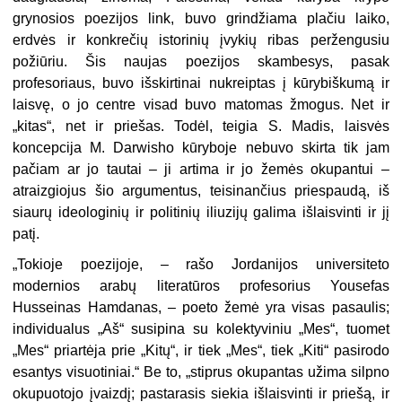
grynosios poezijos link, buvo grindžiama plačiu laiko,
erdvės ir konkrečių istorinių įvykių ribas peržengusiu
požiūriu. Šis naujas poezijos skambesys, pasak
profesoriaus, buvo išskirtinai nukreiptas į kūrybiškumą ir
laisvę, o jo centre visad buvo matomas žmogus. Net ir
„kitas“, net ir priešas. Todėl, teigia S. Madis, laisvės
koncepcija M. Darwisho kūryboje nebuvo skirta tik jam
pačiam ar jo tautai – ji artima ir jo žemės okupantui –
atraizgiojus šio argumentus, teisinančius priespaudą, iš
siaurų ideologinių ir politinių iliuzijų galima išlaisvinti ir jį
patį.
„
Tokioje poezijoje, – rašo Jordanijos universiteto
modernios arabų literatūros profesorius Yousefas
Husseinas Hamdanas, – poeto žemė yra visas pasaulis;
individualus „Aš“ susipina su kolektyviniu „Mes“, tuomet
„Mes“ priartėja prie „Kitų“, ir tiek „Mes“, tiek „Kiti“ pasirodo
esantys visuotiniai.“ Be to, „stiprus okupantas užima silpno
okupuotojo įvaizdį; pastarasis siekia išlaisvinti ir priešą, ir