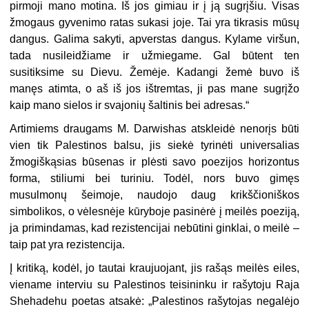
pirmoji mano motina. Iš jos gimiau ir į ją sugrįšiu. Visas
žmogaus gyvenimo ratas sukasi joje. Tai yra tikrasis mūsų
dangus. Galima sakyti, apverstas dangus. Kylame viršun,
tada nusileidžiame ir užmiegame. Gal būtent ten
susitiksime su Dievu. Žemėje. Kadangi žemė buvo iš
manęs atimta, o aš iš jos ištremtas, ji pas mane sugrįžo
kaip mano sielos ir svajonių šaltinis bei adresas.“
Artimiems draugams M. Darwishas atskleidė nenorįs būti
vien tik Palestinos balsu, jis siekė tyrinėti universalias
žmogiškąsias būsenas ir plėsti savo poezijos horizontus
forma, stiliumi bei turiniu. Todėl, nors buvo gimęs
musulmonų šeimoje, naudojo daug krikščioniškos
simbolikos, o vėlesnėje kūryboje pasinėrė į meilės poeziją,
ja primindamas, kad rezistencijai nebūtini ginklai, o meilė –
taip pat yra rezistencija.
Į kritiką, kodėl, jo tautai kraujuojant, jis rašąs meilės eiles,
viename interviu su Palestinos teisininku ir rašytoju Raja
Shehadehu poetas atsakė: „Palestinos rašytojas negalėjo