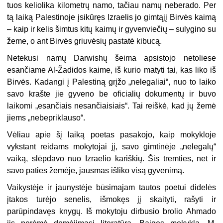
tuos keliolika kilometrų namo, tačiau namų neberado. Per
tą laiką Palestinoje įsikūręs Izraelis jo gimtąjį Birvės kaimą
– kaip ir kelis šimtus kitų kaimų ir gyvenviečių – sulygino su
žeme, o ant Birvės griuvėsių pastatė kibucą.
Netekusi namų Darwishų šeima apsistojo netoliese
esančiame Al-Žadidos kaime, iš kurio matyti tai, kas liko iš
Birvės. Kadangi į Palestiną grįžo „nelegaliai“, nuo to laiko
savo krašte jie gyveno be oficialių dokumentų ir buvo
laikomi „esančiais nesančiaisiais“. Tai reiškė, kad jų žemė
jiems „nebepriklauso“.
Vėliau apie šį laiką poetas pasakojo, kaip mokykloje
vykstant reidams mokytojai jį, savo gimtinėje „nelegalų“
vaiką, slėpdavo nuo Izraelio kariškių. Šis tremties, net ir
savo paties žemėje, jausmas išliko visą gyvenimą.
Vaikystėje ir jaunystėje būsimajam tautos poetui didelės
įtakos turėjo senelis, išmokęs jį skaityti, rašyti ir
parūpindavęs knygų. Iš mokytoju dirbusio brolio Ahmado