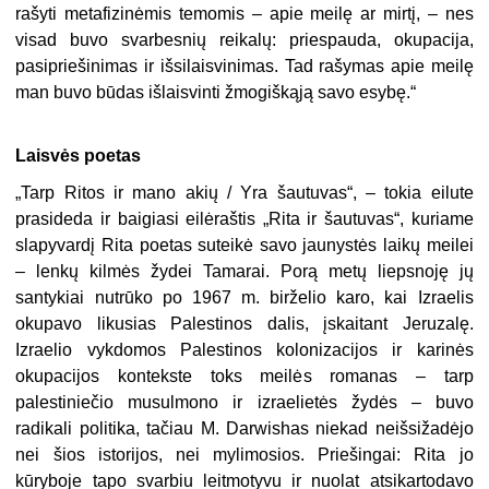
rašyti metafizinėmis temomis – apie meilę ar mirtį, – nes
visad buvo svarbesnių reikalų: priespauda, okupacija,
pasipriešinimas ir išsilaisvinimas. Tad rašymas apie meilę
man buvo būdas išlaisvinti žmogiškąją savo esybę.“
Laisvės poetas
„
Tarp Ritos ir mano akių / Yra šautuvas“,
– tokia eilute
prasideda ir baigiasi eilėraštis „Rita ir šautuvas“, kuriame
slapyvardį Rita poetas suteikė savo jaunystės laikų meilei
– lenkų kilmės žydei Tamarai. Porą metų liepsnoję jų
santykiai nutrūko po 1967 m. birželio karo, kai Izraelis
okupavo likusias Palestinos dalis, įskaitant Jeruzalę.
Izraelio vykdomos Palestinos kolonizacijos ir karinės
okupacijos kontekste toks meilės romanas – tarp
palestiniečio musulmono ir izraelietės žydės – buvo
radikali politika, tačiau M. Darwishas niekad neišsižadėjo
nei šios istorijos, nei mylimosios. Priešingai: Rita jo
kūryboje tapo svarbiu leitmotyvu ir nuolat atsikartodavo