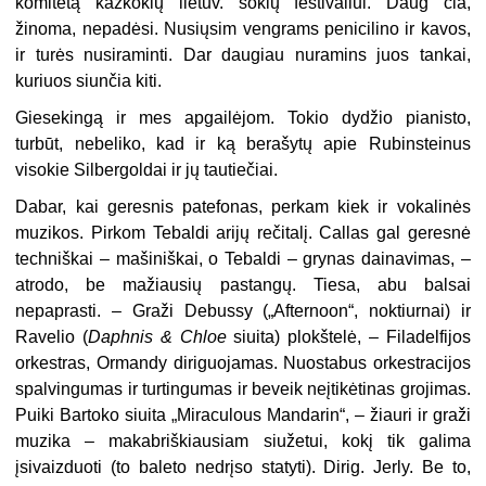
komitetą kažkokių lietuv. šokių festivaliui. Daug čia,
žinoma, nepadėsi. Nusiųsim vengrams penicilino ir kavos,
ir turės nusiraminti. Dar daugiau nuramins juos tankai,
kuriuos siunčia kiti.
Giesekingą ir mes apgailėjom. Tokio dydžio pianisto,
turbūt, nebeliko, kad ir ką berašytų apie Rubinsteinus
visokie Silbergoldai ir jų tautiečiai.
Dabar, kai geresnis patefonas, perkam kiek ir vokalinės
muzikos. Pirkom Tebaldi arijų rečitalį. Callas gal geresnė
techniškai – mašiniškai, o Tebaldi – grynas dainavimas, –
atrodo, be mažiausių pastangų. Tiesa, abu balsai
nepaprasti. – Graži Debussy („Afternoon“, noktiurnai) ir
Ravelio (
Daphnis & Chloe
siuita) plokštelė, – Filadelfijos
orkestras, Ormandy diriguojamas. Nuostabus orkestracijos
spalvingumas ir turtingumas ir beveik neįtikėtinas grojimas.
Puiki Bartoko siuita „Miraculous Mandarin“, – žiauri ir graži
muzika – makabriškiausiam siužetui, kokį tik galima
įsivaizduoti (to baleto nedrįso statyti). Dirig. Jerly. Be to,