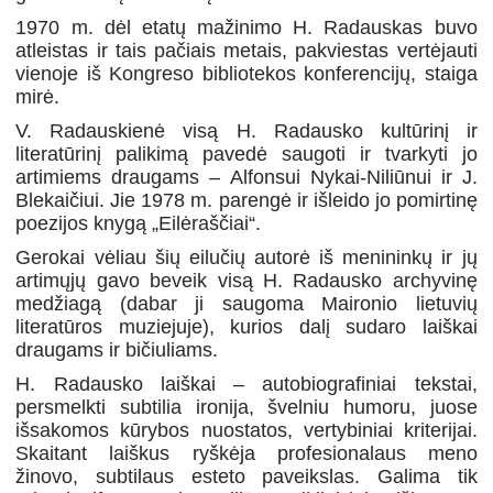
1970 m. dėl etatų mažinimo H. Radauskas buvo
atleistas ir tais pačiais metais, pakviestas vertėjauti
vienoje iš Kongreso bibliotekos konferencijų, staiga
mirė.
V. Radauskienė visą H. Radausko kultūrinį ir
literatūrinį palikimą pavedė saugoti ir tvarkyti jo
artimiems draugams – Alfonsui Nykai-Niliūnui ir J.
Blekaičiui. Jie 1978 m. parengė ir išleido jo pomirtinę
poezijos knygą „Eilėraščiai“.
Gerokai vėliau šių eilučių autorė iš menininkų ir jų
artimųjų gavo beveik visą H. Radausko archyvinę
medžiagą (dabar ji saugoma Maironio lietuvių
literatūros muziejuje), kurios dalį sudaro laiškai
draugams ir bičiuliams.
H. Radausko laiškai – autobiografiniai tekstai,
persmelkti subtilia ironija, švelniu humoru, juose
išsakomos kūrybos nuostatos, vertybiniai kriterijai.
Skaitant laiškus ryškėja profesionalaus meno
žinovo, subtilaus esteto paveikslas. Galima tik