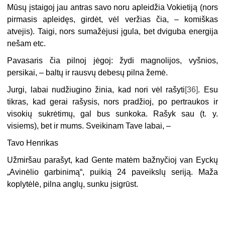
Mūsų įstaigoj jau antras savo noru apleidžia Vokietiją (nors
pirmasis apleidęs, girdėt, vėl veržias čia, – komiškas
atvejis). Taigi, nors sumažėjusi įgula, bet dviguba energija
nešam etc.
Pavasaris čia pilnoj jėgoj: žydi magnolijos, vyšnios,
persikai, – baltų ir rausvų debesų pilna žemė.
Jurgi, labai nudžiugino žinia, kad nori vėl rašyti
[36]
. Esu
tikras, kad gerai rašysis, nors pradžioj, po pertraukos ir
visokių sukrėtimų, gal bus sunkoka. Rašyk sau (t. y.
visiems), bet ir mums. Sveikinam Tave labai, –
Tavo Henrikas
Užmiršau parašyt, kad Gente matėm bažnyčioj van Eyckų
„Avinėlio garbinimą“, puikią 24 paveikslų seriją. Maža
koplytėlė, pilna anglų, sunku įsigrūst.