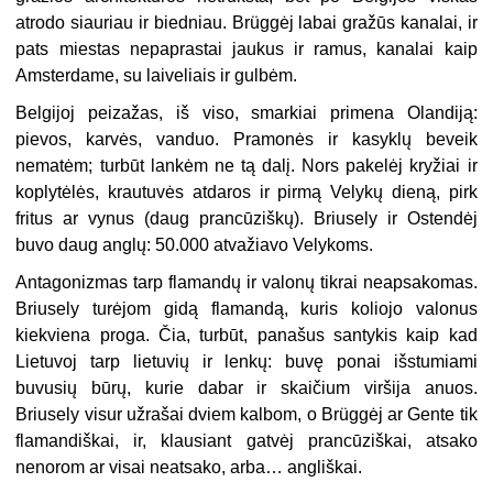
atrodo siauriau ir biedniau. Brüggėj labai gražūs kanalai, ir
pats miestas nepaprastai jaukus ir ramus, kanalai kaip
Amsterdame, su laiveliais ir gulbėm.
Belgijoj peizažas, iš viso, smarkiai primena Olandiją:
pievos, karvės, vanduo. Pramonės ir kasyklų beveik
nematėm; turbūt lankėm ne tą dalį. Nors pakelėj kryžiai ir
koplytėlės, krautuvės atdaros ir pirmą Velykų dieną, pirk
fritus ar vynus (daug prancūziškų). Briusely ir Ostendėj
buvo daug anglų: 50.000 atvažiavo Velykoms.
Antagonizmas tarp flamandų ir valonų tikrai neapsakomas.
Briusely turėjom gidą flamandą, kuris koliojo valonus
kiekviena proga. Čia, turbūt, panašus santykis kaip kad
Lietuvoj tarp lietuvių ir lenkų: buvę ponai išstumiami
buvusių būrų, kurie dabar ir skaičium viršija anuos.
Briusely visur užrašai dviem kalbom, o Brüggėj ar Gente tik
flamandiškai, ir, klausiant gatvėj prancūziškai, atsako
nenorom ar visai neatsako, arba… angliškai.