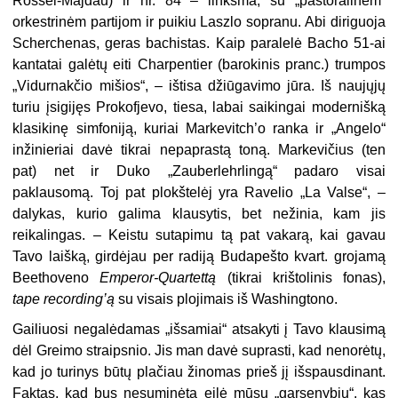
Rössel-Majdau) ir nr. 84 – linksma, su „pastoralinėm“
orkestrinėm partijom ir puikiu Laszlo sopranu. Abi diriguoja
Scherchenas, geras bachistas. Kaip paralelė Bacho 51-ai
kantatai galėtų eiti Charpentier (barokinis pranc.) trumpos
„Vidurnakčio mišios“, – ištisa džiūgavimo jūra. Iš naujųjų
turiu įsigijęs Prokofjevo, tiesa, labai saikingai modernišką
klasikinę simfoniją, kuriai Markevitch’o ranka ir „Angelo“
inžinieriai davė tikrai nepaprastą toną. Markevičius (ten
pat) net ir Duko „Zauberlehrlingą“ padaro visai
paklausomą. Toj pat plokštelėj yra Ravelio „La Valse“, –
dalykas, kurio galima klausytis, bet nežinia, kam jis
reikalingas. – Keistu sutapimu tą pat vakarą, kai gavau
Tavo laišką, girdėjau per radiją Budapešto kvart. grojamą
Beethoveno
Emperor-Quartettą
(tikrai krištolinis fonas),
tape recording’ą
su visais plojimais iš Washingtono.
Gailiuosi negalėdamas „išsamiai“ atsakyti į Tavo klausimą
dėl Greimo straipsnio. Jis man davė suprasti, kad nenorėtų,
kad jo turinys būtų plačiau žinomas prieš jį išspausdinant.
Faktas, kad bus nesuminėta eilė mūsų „garsenybių“, kas