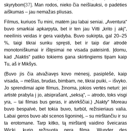
skyrybom
[37]
. Man rodos, nieko čia neišlauksi, o padėties
aiškumas – jau nemažas pliusas.
Filmus, kuriuos Tu mini, matėm jau labai seniai. „Aventura“
buvo smarkiai apkarpyta, bet ir ten jau Vitti „krito į akį“,
neeilinis veidas ir gera vaidyba. Buvo sukirpta, gal 20–25
%, taigi tikrai sunku spręsti, bet ir taip dar atrodė
monotoniškumai ir ištęsimai ne visada pateisinti. Įdomu,
kad „Naktis“ patiko tokiems gana skirtingiems tipam kaip
Tu, aš ir Mikšys.
(Buvo jis čia atvažiavęs kovo mėnesį, pasiplėšė, kaip
visada, – mėšlas, brudas, bimbam, ne, tikrai puiki, – išvyko.
Jo sprendimai apie filmus, žinoma, jokios vertės neturi: jei
artistė prabyla į jo, atsiprašant, „seksą“, – atrodo, toks visgi
yra, – tai filmas bus geras, ir atvirkščiai.) „Nakty“ Moreau
buvo bespalvė, bet tokia buvo, turbūt, režisieriaus valia.
Labai geros buvo abi scenos ligoninėj, – su mirštančiu ir su
ta erotomane. Tarp kitko, tą mirštantį vaidino šveicaras
Wicki, kurio režisuotą gerą filmą „Wunder des