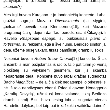
„statytojas“, o „directed“ gal reiškia daugiau darbą su
aktoriais?).
Mes irgi buvom Karajano ir jo londoniečių koncerte. Labai
gražiai sugrojo Mozarto
Divertismento
(su styginių
„belcanto“ beveik kaip Klempererio
[16]
, kurį Mozarto
programoj čia girdėjom dar Tau, berods, esant Čikagoj). Ir
Ravelio
Rhapsodie
espagn
. su puikiausiais
piano in
fortissimo
, su reikiama jėga ir švelnumu. Berliozo simfonija,
deja, užėmė pusę vakaro, tikras pamišusių dramblių šokis.
Neseniai buvom
Robert Shaw Chorall
[17]
koncerte. Šitas
ansamblis man pažįstamas iš radio, taip pat turim jo vieną
plokštelę su velykinėm giesmėm, kur jis skamba
nepaprastai gerai. Koncerte buvo labai gražiai sugiedotas
Bacho
Magnificat
, – deja, čia kiek nedatempė jo orkestrėlis,
nė iš tolo neprilygstąs chorui. Priedui gavom Honeggerio
„Karalių Dovydą“, užtrukusį kone valandą, tikrą Berliozo
dramblių brolį. Bisui buvo tiesiog tobulai sugrotas vienas
Handelio dalykas, bet taip pat ir kažkokia vaikiška dainelė,