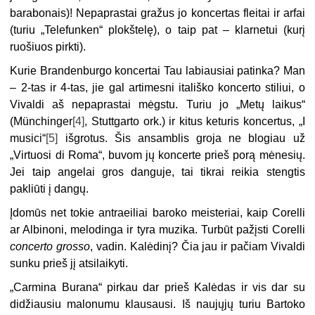
barabonais)! Nepaprastai gražus jo koncertas fleitai ir arfai
(turiu „Telefunken“ plokštelę), o taip pat – klarnetui (kurį
ruošiuos pirkti).
Kurie Brandenburgo koncertai Tau labiausiai patinka? Man
– 2-tas ir 4-tas, jie gal artimesni itališko koncerto stiliui, o
Vivaldi aš nepaprastai mėgstu. Turiu jo „Metų laikus“
(Münchinger
[4]
, Stuttgarto ork.) ir kitus keturis koncertus, „I
musici“
[5]
išgrotus. Šis ansamblis groja ne blogiau už
„Virtuosi di Roma“, buvom jų koncerte prieš porą mėnesių.
Jei taip angelai gros danguje, tai tikrai reikia stengtis
pakliūti į dangų.
Įdomūs net tokie antraeiliai baroko meisteriai, kaip Corelli
ar Albinoni, melodinga ir tyra muzika. Turbūt pažįsti Corelli
concerto grosso
, vadin. Kalėdinį? Čia jau ir pačiam Vivaldi
sunku prieš jį atsilaikyti.
„Carmina Burana“ pirkau dar prieš Kalėdas ir vis dar su
didžiausiu malonumu klausausi. Iš naujųjų turiu Bartoko