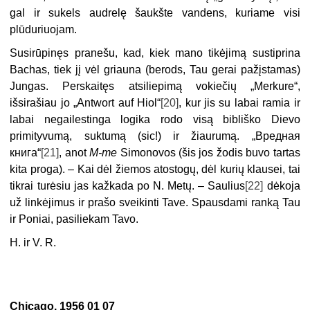
gal ir sukels audrelę šaukšte vandens, kuriame visi
plūduriuojam.
Susirūpinęs pranešu, kad, kiek mano tikėjimą sustiprina
Bachas, tiek jį vėl griauna (berods, Tau gerai pažįstamas)
Jungas. Perskaitęs atsiliepimą vokiečių „Merkure“,
išsirašiau jo „Antwort auf Hiol“
[20]
, kur jis su labai ramia ir
labai negailestinga logika rodo visą bibliško Dievo
primityvumą, suktumą (sic!) ir žiaurumą. „Вредная
книга“
[21]
, anot
M-me
Simonovos (šis jos žodis buvo tartas
kita proga). – Kai dėl žiemos atostogų, dėl kurių klausei, tai
tikrai turėsiu jas kažkada po N. Metų. – Saulius
[22]
dėkoja
už linkėjimus ir prašo sveikinti Tave. Spausdami ranką Tau
ir Poniai, pasiliekam Tavo.
H. ir V. R.
Chicago, 1956 01 07