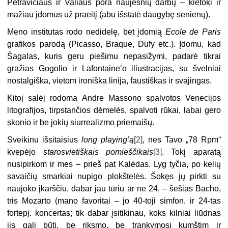
Petravičiaus ir Valiaus pora naujesnių darbų – kietoki ir
mažiau įdomūs už praeitį (abu išstatė daugybę senienų).
Meno institutas rodo nedidelę, bet įdomią
Ecole de Paris
grafikos parodą (Picasso, Braque, Dufy etc.). Įdomu, kad
Šagalas, kuris geru piešimu nepasižymi, padarė tikrai
gražias Gogolio ir Lafontaine’o iliustracijas, su švelniai
nostalgiška, vietom ironiška linija, faustiškas ir svajingas.
Kitoj salėj rodoma Andre Massono spalvotos Venecijos
litografijos, tirpstančios dėmelės, spalvoti rūkai, labai gero
skonio ir be jokių siurrealizmo priemaišų.
Sveikinu išsitaisius
long playing’ą
[2]
, nes Tavo „78 Rpm“
kvepėjo
starosvietiškais pomieščikais
[3]
. Tokį aparatą
nusipirkom ir mes – prieš pat Kalėdas. Lyg tyčia, po kelių
savaičių smarkiai nupigo plokštelės. Šokęs jų pirkti su
naujoko įkarščiu, dabar jau turiu ar ne 24, – šešias Bacho,
tris Mozarto (mano favoritai – jo 40-toji simfon. ir 24-tas
fortepj. koncertas; tik dabar įsitikinau, koks kilniai liūdnas
jis gali būti, be riksmo, be trankymosi kumštim ir