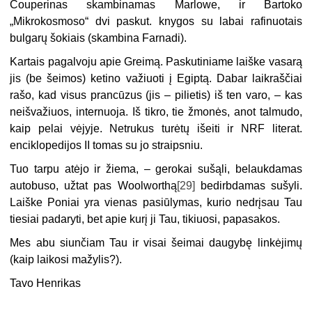
Couperinas skambinamas Marlowe, ir Bartoko
„Mikrokosmoso“ dvi paskut. knygos su labai rafinuotais
bulgarų šokiais (skambina Farnadi).
Kartais pagalvoju apie Greimą. Paskutiniame laiške vasarą
jis (be šeimos) ketino važiuoti į Egiptą. Dabar laikraščiai
rašo, kad visus prancūzus (jis – pilietis) iš ten varo, – kas
neišvažiuos, internuoja. Iš tikro, tie žmonės, anot talmudo,
kaip pelai vėjyje. Netrukus turėtų išeiti ir NRF literat.
enciklopedijos II tomas su jo straipsniu.
Tuo tarpu atėjo ir žiema, – gerokai sušąli, belaukdamas
autobuso, užtat pas Woolworthą
[29]
bedirbdamas sušyli.
Laiške Poniai yra vienas pasiūlymas, kurio nedrįsau Tau
tiesiai padaryti, bet apie kurį ji Tau, tikiuosi, papasakos.
Mes abu siunčiam Tau ir visai šeimai daugybę linkėjimų
(kaip laikosi mažylis?).
Tavo Henrikas