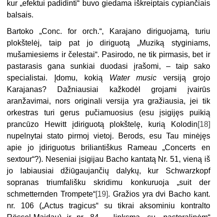
kur „efektui padidinti“ buvo giedama iškreiptais cypiančiais
balsais.
Bartoko „Conc. for orch.“, Karajano diriguojamą, turiu
plokštelėj, taip pat jo diriguotą „Muziką styginiams,
mušamiesiems ir čelestai“. Pasirodo, ne tik pirmasis, bet ir
pastarasis gana sunkiai duodasi įrašomi, – taip sako
specialistai. Įdomu, kokią
Water music
versiją grojo
Karajanas? Dažniausiai kažkodėl grojami įvairūs
aranžavimai, nors originali versija yra gražiausia, jei tik
orkestras turi gerus pučiamuosius (esu įsigijęs puikią
prancūzo Hewitt įdiriguotą plokštelę, kurią Kolodin
[18]
nupelnytai stato pirmoj vietoj. Berods, esu Tau minėjęs
apie jo įdiriguotus briliantiškus Rameau „Concerts en
sextour“?). Neseniai įsigijau Bacho kantatą Nr. 51, vieną iš
jo labiausiai džiūgaujančių dalykų, kur Schwarzkopf
sopranas triumfališku skridimu konkuruoja „suit der
schmetternden Trompete“
[19]
. Gražios yra dvi Bacho kant.
nr. 106 („Actus tragicus“ su tikrai aksominiu kontralto