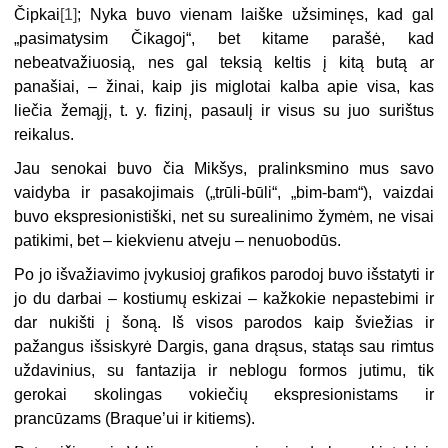
Čipkai
[1]
; Nyka buvo vienam laiške užsiminęs, kad gal
„pasimatysim Čikagoj“, bet kitame parašė, kad
nebeatvažiuosią, nes gal teksią keltis į kitą butą ar
panašiai, – žinai, kaip jis miglotai kalba apie visa, kas
liečia žemąjį, t. y. fizinį, pasaulį ir visus su juo surištus
reikalus.
Jau senokai buvo čia Mikšys, pralinksmino mus savo
vaidyba ir pasakojimais („trūli-būli“, „bim-bam“), vaizdai
buvo ekspresionistiški, net su surealinimo žymėm, ne visai
patikimi, bet – kiekvienu atveju – nenuobodūs.
Po jo išvažiavimo įvykusioj grafikos parodoj buvo išstatyti ir
jo du darbai – kostiumų eskizai – kažkokie nepastebimi ir
dar nukišti į šoną. Iš visos parodos kaip šviežias ir
pažangus išsiskyrė Dargis, gana drąsus, statąs sau rimtus
uždavinius, su fantazija ir neblogu formos jutimu, tik
gerokai skolingas vokiečių ekspresionistams ir
prancūzams (Braque’ui ir kitiems).