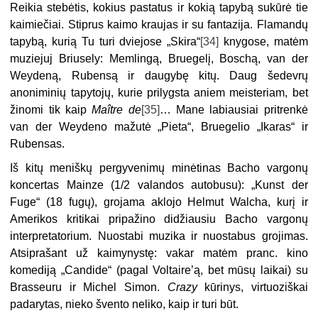
Reikia stebėtis, kokius pastatus ir kokią tapybą sukūrė tie
kaimiečiai. Stiprus kaimo kraujas ir su fantazija. Flamandų
tapybą, kurią Tu turi dviejose „Skira“
[34]
knygose, matėm
muziejuj Briusely: Memlingą, Bruegelį, Boschą, van der
Weydeną, Rubensą ir daugybę kitų. Daug šedevrų
anoniminių tapytojų, kurie prilygsta aniem meisteriam, bet
žinomi tik kaip
Maître de
[35]
… Mane labiausiai pritrenkė
van der Weydeno mažutė „Pieta“, Bruegelio „Ikaras“ ir
Rubensas.
Iš kitų meniškų pergyvenimų minėtinas Bacho vargonų
koncertas Mainze (1/2 valandos autobusu): „Kunst der
Fuge“ (18 fugų), grojama aklojo Helmut Walcha, kurį ir
Amerikos kritikai pripažino didžiausiu Bacho vargonų
interpretatorium. Nuostabi muzika ir nuostabus grojimas.
Atsiprašant už kaimynystę: vakar matėm pranc. kino
komediją „Candide“ (pagal Voltaire’ą, bet mūsų laikai) su
Brasseuru ir Michel Simon.
Crazy
kūrinys, virtuoziškai
padarytas, nieko švento neliko, kaip ir turi būt.