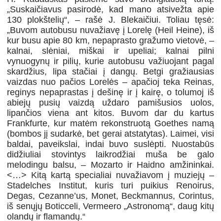
„Suskaičiavus pasirodė, kad mano atsivežta apie
130 plokštelių“, – rašė J. Blekaičiui. Toliau tęsė:
„Buvom autobusu nuvažiavę į Lorelę (Heil Heine), iš
kur busu apie 80 km, nepaprasto gražumo vietovė, –
kalnai, slėniai, miškai ir upeliai; kalnai pilni
vynuogynų ir pilių, kurie autobusu važiuojant pagal
skardžius, lipa stačiai į dangų. Betgi gražiausias
vaizdas nuo pačios Lorelės – apačioj teka Reinas,
reginys nepaprastas į dešinę ir į kairę, o tolumoj iš
abiejų pusių vaizdą uždaro pamišusios uolos,
lipančios viena ant kitos. Buvom dar du kartus
Frankfurte, kur matėm rekonstruotą Goethes namą
(bombos jį sudarkė, bet gerai atstatytas). Laimei, visi
baldai, paveikslai, indai buvo suslėpti. Nuostabūs
didžiuliai stovintys laikrodžiai muša be galo
melodingu balsu, – Mozarto ir Haidno amžininkai.
<…> Kitą kartą specialiai nuvažiavom į muziejų –
Stadelches Institut, kuris turi puikius Renoirus,
Degas, Cezanne’us, Monet, Beckmannus, Corintus,
iš senųjų Boticceli, Vermeero „Astronomą“, daug kitų
olandų ir flamandų.“