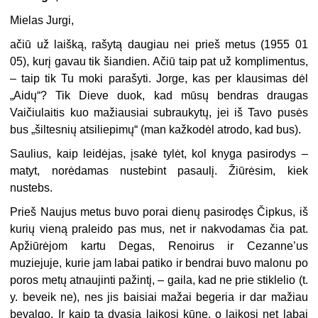
Mielas Jurgi,
ačiū už laišką, rašytą daugiau nei prieš metus (1955 01
05), kurį gavau tik šiandien. Ačiū taip pat už komplimentus,
– taip tik Tu moki parašyti. Jorge, kas per klausimas dėl
„Aidų“? Tik Dieve duok, kad mūsų bendras draugas
Vaičiulaitis kuo mažiausiai subraukytų, jei iš Tavo pusės
bus „šiltesnių atsiliepimų“ (man kažkodėl atrodo, kad bus).
Saulius, kaip leidėjas, įsakė tylėt, kol knyga pasirodys –
matyt, norėdamas nustebint pasaulį. Žiūrėsim, kiek
nustebs.
Prieš Naujus metus buvo porai dienų pasirodęs Čipkus, iš
kurių vieną praleido pas mus, net ir nakvodamas čia pat.
Apžiūrėjom kartu Degas, Renoirus ir Cezanne’us
muziejuje, kurie jam labai patiko ir bendrai buvo malonu po
poros metų atnaujinti pažintį, – gaila, kad ne prie stiklelio (t.
y. beveik ne), nes jis baisiai mažai begeria ir dar mažiau
bevalgo. Ir kaip ta dvasia laikosi kūne, o laikosi net labai