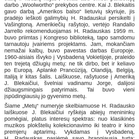
darbo „Woolwortho“ prekybos centre. Kai J. Blekaitis
gavo darbą „Amerikos balso“ lietuvių skyriuje, jis
pradėjo ieškoti galimybių H. Radauskui persikelti į
Vašingtoną. Amerikiečių rašytojo, vertėjo Randallo
Jarrello rekomenduojamas H. Radauskas 1959 m.
buvo priimtas į Kongreso biblioteką, tapo samdomu
tarnautoju įvairiems projektams. Jam, mokančiam
nemažai kalbų, buvo pavestas darbas Europoje.
1960-aisiais išvyko į Vysbadeną Vokietijoje, praleido
ten trejetą džiugių metų: ne tik dirbo, bet ir keliavo
po Europą. Aplankė Prancūziją, Olandiją, Belgiją,
Italiją ir kitas šalis. Laiškuose, rašytuose į Ameriką
J. Blekaičiui, švelniai vadinamu Jorge, dalijosi
džiaugsmingais patyrimais. Tai buvo vieni
įspūdingiausių jo gyvenimo metų.
Šiame „Metų“ numeryje skelbiamuose H. Radausko
laiškuose J. Blekaičiui ryškėja abiejų menininkų
pomėgiai, platus interesų spektras: nuo klasikinės
muzikos plokštelių kolekcionavimo iki teatro ir kino
premjerų aptarimų. Vykdamas į Vysbadeną,
H. Radauskas pasiėmė savo brangiausią turtą: