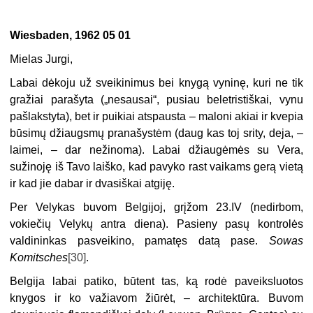
Wiesbaden, 1962 05 01
Mielas Jurgi,
Labai dėkoju už sveikinimus bei knygą vyninę, kuri ne tik
gražiai parašyta („nesausai“, pusiau beletristiškai, vynu
pašlakstyta), bet ir puikiai atspausta – maloni akiai ir kvepia
būsimų džiaugsmų pranašystėm (daug kas toj srity, deja, –
laimei, – dar nežinoma). Labai džiaugėmės su Vera,
sužinoję iš Tavo laiško, kad pavyko rast vaikams gerą vietą
ir kad jie dabar ir dvasiškai atgiję.
Per Velykas buvom Belgijoj, grįžom 23.IV (nedirbom,
vokiečių Velykų antra diena). Pasieny pasų kontrolės
valdininkas pasveikino, pamatęs datą pase.
Sowas
Komitsches
[30]
.
Belgija labai patiko, būtent tas, ką rodė paveiksluotos
knygos ir ko važiavom žiūrėt, – architektūra. Buvom