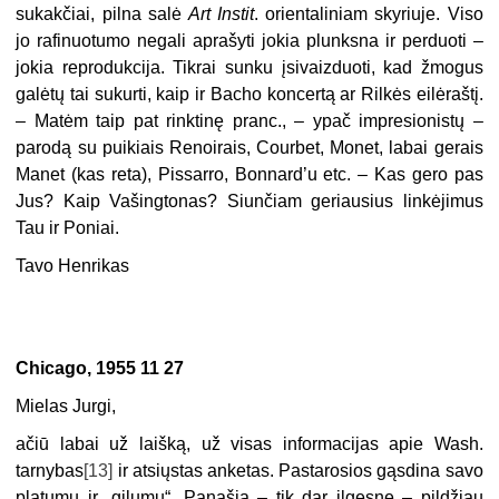
sukakčiai, pilna salė
Art Instit
. orientaliniam skyriuje. Viso
jo rafinuotumo negali aprašyti jokia plunksna ir perduoti –
jokia reprodukcija. Tikrai sunku įsivaizduoti, kad žmogus
galėtų tai sukurti, kaip ir Bacho koncertą ar Rilkės eilėraštį.
– Matėm taip pat rinktinę pranc., – ypač impresionistų –
parodą su puikiais Renoirais, Courbet, Monet, labai gerais
Manet (kas reta), Pissarro, Bonnard’u etc. – Kas gero pas
Jus? Kaip Vašingtonas? Siunčiam geriausius linkėjimus
Tau ir Poniai.
Tavo Henrikas
Chicago, 1955 11 27
Mielas Jurgi,
ačiū labai už laišką, už visas informacijas apie Wash.
tarnybas
[13]
ir atsiųstas anketas. Pastarosios gąsdina savo
platumu ir „gilumu“. Panašią – tik dar ilgesnę – pildžiau