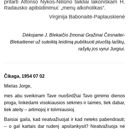
pritarti Alfonso Nykos-Niliūno taikliai lakoniškam H.
Radausko apibūdinimui: „menų alkoholikas“.
Virginija Babonaitė-Paplauskienė
Dėkojame J. Blekaičio žmonai Gražinai Čėsnaitei-
Blekaitienei už suteiktą leidimą publikuoti pluoštą laiškų,
rašytų jos vyrui Jurgiui.
Čikaga, 1954 07 02
Mielas Jorge,
mes abu sveikinam Tave nuoširdžiai Tavo gimimo dienos
proga, linkėdami visokiausios sėkmės ir laimės, tiek dabar,
tiek ateity – artimojoj ir tolimiausioj.
Baisiai gaila, kad neatvažiuojat ir kad neteks pabendrauti;
– o gal kartais dar rudenį apsilankysit? Neatvažiuoja nė