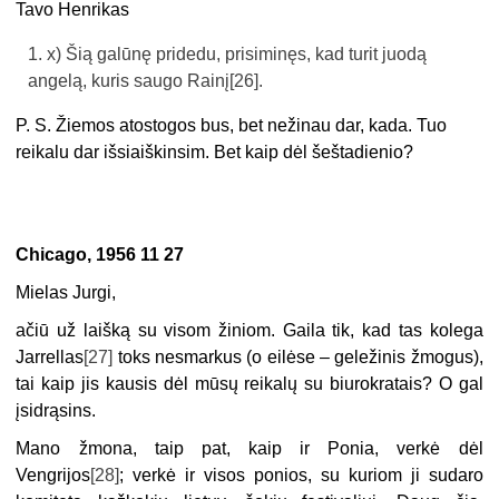
Tavo Henrikas
x) Šią galūnę pridedu, prisiminęs, kad turit juodą
angelą, kuris saugo Rainį
[26]
.
P. S. Žiemos atostogos bus, bet nežinau dar, kada. Tuo
reikalu dar išsiaiškinsim. Bet kaip dėl šeštadienio?
Chicago, 1956 11 27
Mielas Jurgi,
ačiū už laišką su visom žiniom. Gaila tik, kad tas kolega
Jarrellas
[27]
toks nesmarkus (o eilėse – geležinis žmogus),
tai kaip jis kausis dėl mūsų reikalų su biurokratais? O gal
įsidrąsins.
Mano žmona, taip pat, kaip ir Ponia, verkė dėl
Vengrijos
[28]
; verkė ir visos ponios, su kuriom ji sudaro