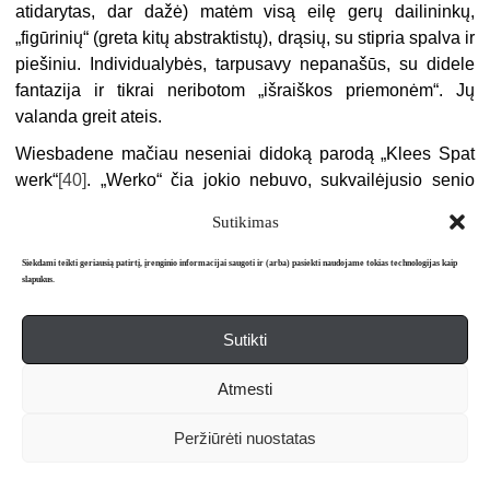
atidarytas, dar dažė) matėm visą eilę gerų dailininkų,
„figūrinių“ (greta kitų abstraktistų), drąsių, su stipria spalva ir
piešiniu. Individualybės, tarpusavy nepanašūs, su didele
fantazija ir tikrai neribotom „išraiškos priemonėm“. Jų
valanda greit ateis.
Wiesbadene mačiau neseniai didoką parodą „Klees Spat
werk“
[40]
. „Werko“ čia jokio nebuvo, sukvailėjusio senio
neartikuliuotas sapaliojimas.
Sutikimas
Kai klausi dėl Anglijos ir Ispanijos, tai čia būtų daug kalbos.
Siekdami teikti geriausią patirtį, įrenginio informacijai saugoti ir (arba) pasiekti naudojame tokias technologijas kaip
Kaip žinai, ir
bermenschiškajai
[41]
Anglijai niekuomet jokių
slapukus.
simpatijų neturėjau (jei kada važiuosim, tai ji bus
paskutinėj eilėj), o į Ispaniją norėjom važiuot šį pavasarį, ir
Sutikti
viskas buvo jau paruošta, bet tikrai dėl ne nuo mūsų
pareinančių priežasčių paskutinį momentą važiavom į
Atmesti
Italiją. Jei dar būsim Europoj, būtinai norim būt Ispanijoj
ankstyvą rudenį ar kitą pavasarį (vasarą baisiai karšta).
Peržiūrėti nuostatas
Kad važiavom į Italiją, žinoma, gailėtis netenka. Galėtum