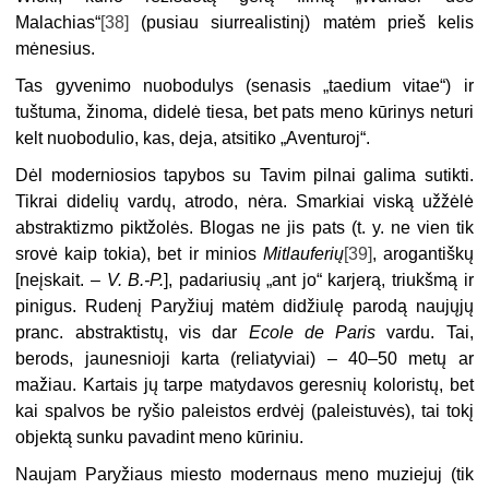
Malachias“
[38]
(pusiau siurrealistinį) matėm prieš kelis
mėnesius.
Tas gyvenimo nuobodulys (senasis „taedium vitae“) ir
tuštuma, žinoma, didelė tiesa, bet pats meno kūrinys neturi
kelt nuobodulio, kas, deja, atsitiko „Aventuroj“.
Dėl moderniosios tapybos su Tavim pilnai galima sutikti.
Tikrai didelių vardų, atrodo, nėra. Smarkiai viską užžėlė
abstraktizmo piktžolės. Blogas ne jis pats (t. y. ne vien tik
srovė kaip tokia), bet ir minios
Mitlauferių
[39]
, arogantiškų
[neįskait. –
V. B.-P.
], padariusių „ant jo“ karjerą, triukšmą ir
pinigus. Rudenį Paryžiuj matėm didžiulę parodą naujųjų
pranc. abstraktistų, vis dar
Ecole de Paris
vardu. Tai,
berods, jaunesnioji karta (reliatyviai) – 40–50 metų ar
mažiau. Kartais jų tarpe matydavos geresnių koloristų, bet
kai spalvos be ryšio paleistos erdvėj (paleistuvės), tai tokį
objektą sunku pavadint meno kūriniu.
Naujam Paryžiaus miesto modernaus meno muziejuj (tik