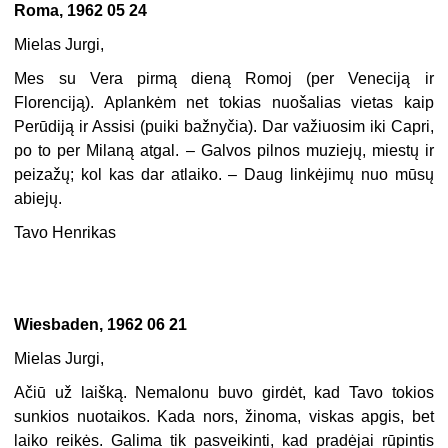
Roma, 1962 05 24
Mielas Jurgi,
Mes su Vera pirmą dieną Romoj (per Veneciją ir
Florenciją). Aplankėm net tokias nuošalias vietas kaip
Perūdiją ir Assisi (puiki bažnyčia). Dar važiuosim iki Capri,
po to per Milaną atgal. – Galvos pilnos muziejų, miestų ir
peizažų; kol kas dar atlaiko. – Daug linkėjimų nuo mūsų
abiejų.
Tavo Henrikas
Wiesbaden, 1962 06 21
Mielas Jurgi,
Ačiū už laišką. Nemalonu buvo girdėt, kad Tavo tokios
sunkios nuotaikos. Kada nors, žinoma, viskas apgis, bet
laiko reikės. Galima tik pasveikinti, kad pradėjai rūpintis