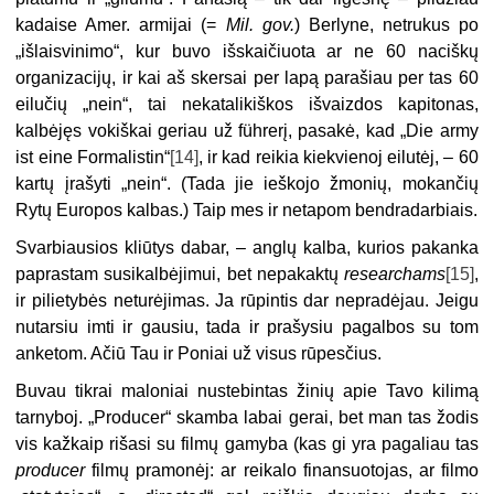
kadaise Amer. armijai (=
Mil. gov.
) Berlyne, netrukus po
„išlaisvinimo“, kur buvo išskaičiuota ar ne 60 naciškų
organizacijų, ir kai aš skersai per lapą parašiau per tas 60
eilučių „nein“, tai nekatalikiškos išvaizdos kapitonas,
kalbėjęs vokiškai geriau už führerį, pasakė, kad „Die army
ist eine Formalistin“
[14]
, ir kad reikia kiekvienoj eilutėj, – 60
kartų įrašyti „nein“. (Tada jie ieškojo žmonių, mokančių
Rytų Europos kalbas.) Taip mes ir netapom bendradarbiais.
Svarbiausios kliūtys dabar, – anglų kalba, kurios pakanka
paprastam susikalbėjimui, bet nepakaktų
researchams
[15]
,
ir pilietybės neturėjimas. Ja rūpintis dar nepradėjau. Jeigu
nutarsiu imti ir gausiu, tada ir prašysiu pagalbos su tom
anketom. Ačiū Tau ir Poniai už visus rūpesčius.
Buvau tikrai maloniai nustebintas žinių apie Tavo kilimą
tarnyboj. „Producer“ skamba labai gerai, bet man tas žodis
vis kažkaip rišasi su filmų gamyba (kas gi yra pagaliau tas
producer
filmų pramonėj: ar reikalo finansuotojas, ar filmo