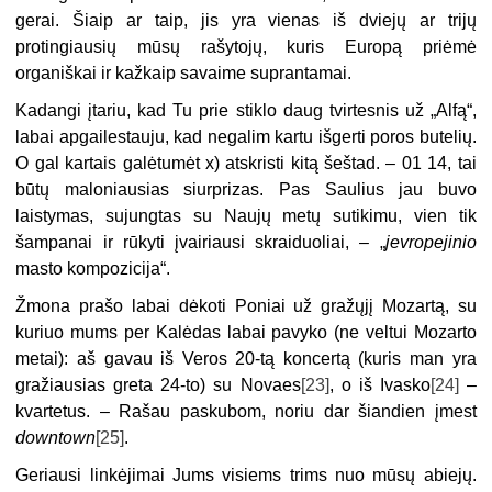
gerai. Šiaip ar taip, jis yra vienas iš dviejų ar trijų
protingiausių mūsų rašytojų, kuris Europą priėmė
organiškai ir kažkaip savaime suprantamai.
Kadangi įtariu, kad Tu prie stiklo daug tvirtesnis už „Alfą“,
labai apgailestauju, kad negalim kartu išgerti poros butelių.
O gal kartais galėtumėt x) atskristi kitą šeštad. – 01 14, tai
būtų maloniausias siurprizas. Pas Saulius jau buvo
laistymas, sujungtas su Naujų metų sutikimu, vien tik
šampanai ir rūkyti įvairiausi skraiduoliai, – „
jevropejinio
masto kompozicija“.
Žmona prašo labai dėkoti Poniai už gražųjį Mozartą, su
kuriuo mums per Kalėdas labai pavyko (ne veltui Mozarto
metai): aš gavau iš Veros 20-tą koncertą (kuris man yra
gražiausias greta 24-to) su Novaes
[23]
, o iš Ivasko
[24]
–
kvartetus. – Rašau paskubom, noriu dar šiandien įmest
downtown
[25]
.
Geriausi linkėjimai Jums visiems trims nuo mūsų abiejų.