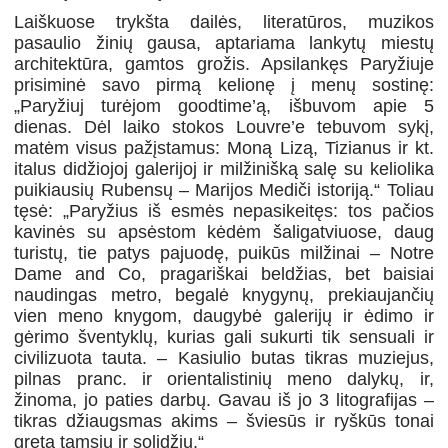
Laiškuose trykšta dailės, literatūros, muzikos
pasaulio žinių gausa, aptariama lankytų miestų
architektūra, gamtos grožis. Apsilankęs Paryžiuje
prisiminė savo pirmą kelionę į menų sostinę:
„Paryžiuj turėjom goodtime’ą, išbuvom apie 5
dienas. Dėl laiko stokos Louvre’e tebuvom sykį,
matėm visus pažįstamus: Moną Lizą, Tizianus ir kt.
italus didžiojoj galerijoj ir milžinišką salę su keliolika
puikiausių Rubensų – Marijos Mediči istoriją.“ Toliau
tęsė: „Paryžius iš esmės nepasikeitęs: tos pačios
kavinės su apsėstom kėdėm šaligatviuose, daug
turistų, tie patys pajuodę, puikūs milžinai – Notre
Dame and Co, pragariškai beldžias, bet baisiai
naudingas metro, begalė knygynų, prekiaujančių
vien meno knygom, daugybė galerijų ir ėdimo ir
gėrimo šventyklų, kurias gali sukurti tik sensuali ir
civilizuota tauta. – Kasiulio butas tikras muziejus,
pilnas pranc. ir orientalistinių meno dalykų, ir,
žinoma, jo paties darbų. Gavau iš jo 3 litografijas –
tikras džiaugsmas akims – šviesūs ir ryškūs tonai
greta tamsių ir solidžių.“