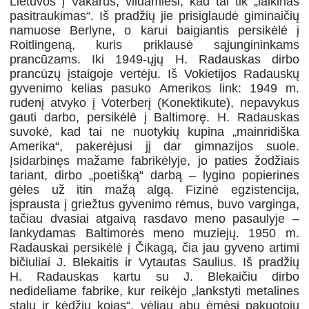
Lietuvos į Vakarus, vildamiesi, kad tai tik „laikinas
pasitraukimas“. Iš pradžių jie prisiglaudė giminaičių
namuose Berlyne, o karui baigiantis persikėlė į
Roitlingeną, kuris priklausė sąjungininkams
prancūzams. Iki 1949-ųjų H. Radauskas dirbo
prancūzų įstaigoje vertėju. Iš Vokietijos Radauskų
gyvenimo kelias pasuko Amerikos link: 1949 m.
rudenį atvyko į Voterberį (Konektikute), nepavykus
gauti darbo, persikėlė į Baltimorę. H. Radauskas
suvokė, kad tai ne nuotykių kupina „mainridiška
Amerika“, pakerėjusi jį dar gimnazijos suole.
Įsidarbinęs mažame fabrikėlyje, jo paties žodžiais
tariant, dirbo „poetišką“ darbą – lygino popierines
gėles už itin mažą algą. Fizinė egzistencija,
įsprausta į griežtus gyvenimo rėmus, buvo varginga,
tačiau dvasiai atgaivą rasdavo meno pasaulyje –
lankydamas Baltimorės meno muziejų. 1950 m.
Radauskai persikėlė į Čikagą, čia jau gyveno artimi
bičiuliai J. Blekaitis ir Vytautas Saulius. Iš pradžių
H. Radauskas kartu su J. Blekaičiu dirbo
nedideliame fabrike, kur reikėjo „lankstyti metalines
stalų ir kėdžių kojas“, vėliau abu ėmėsi pakuotojų