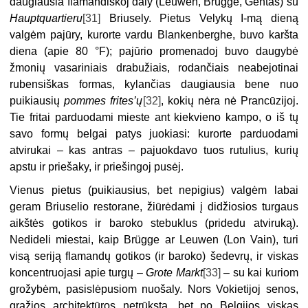
daugiausia flamandiškoj daly (Leuwen, Brügge, Gentas) su
Hauptquartieru
[31]
Briusely. Pietus Velykų I-mą dieną
valgėm pajūry, kurorte vardu Blankenberghe, buvo karšta
diena (apie 80 °F); pajūrio promenadoj buvo daugybė
žmonių vasariniais drabužiais, rodančiais neabejotinai
rubensiškas formas, kylančias daugiausia bene nuo
puikiausių
pommes frites’ų
[32]
, kokių nėra nė Prancūzijoj.
Tie fritai parduodami mieste ant kiekvieno kampo, o iš tų
savo formų belgai patys juokiasi: kurorte parduodami
atvirukai – kas antras – pajuokdavo tuos rutulius, kurių
apstu ir priešaky, ir priešingoj pusėj.
Vienus pietus (puikiausius, bet nepigius) valgėm labai
geram Briuselio restorane, žiūrėdami į didžiosios turgaus
aikštės gotikos ir baroko stebuklus (pridedu atviruką).
Nedideli miestai, kaip Brügge ar Leuwen (Lon Vain), turi
visą seriją flamandų gotikos (ir baroko) šedevrų, ir viskas
koncentruojasi apie turgų –
Grote Markt
[33]
– su kai kuriom
grožybėm, pasislėpusiom nuošaly. Nors Vokietijoj senos,
gražios architektūros netrūksta, bet po Belgijos viskas