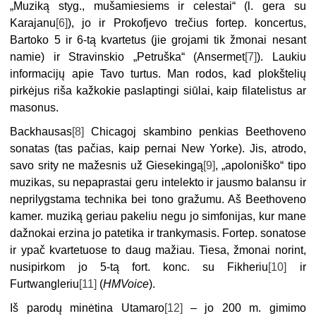
„Muziką styg., mušamiesiems ir celestai“ (l. gera su
Karajanu
[6]
), jo ir Prokofjevo trečius fortep. koncertus,
Bartoko 5 ir 6-tą kvartetus (jie grojami tik žmonai nesant
namie) ir Stravinskio „Petruška“ (Ansermet
[7]
). Laukiu
informacijų apie Tavo turtus. Man rodos, kad plokštelių
pirkėjus riša kažkokie paslaptingi siūlai, kaip filatelistus ar
masonus.
Backhausas
[8]
Chicagoj skambino penkias Beethoveno
sonatas (tas pačias, kaip pernai New Yorke). Jis, atrodo,
savo srity ne mažesnis už Giesekingą
[9]
, „apoloniško“ tipo
muzikas, su nepaprastai geru intelekto ir jausmo balansu ir
neprilygstama technika bei tono gražumu. Aš Beethoveno
kamer. muziką geriau pakeliu negu jo simfonijas, kur mane
dažnokai erzina jo patetika ir trankymasis. Fortep. sonatose
ir ypač kvartetuose to daug mažiau. Tiesa, žmonai norint,
nusipirkom jo 5-tą fort. konc. su Fikheriu
[10]
ir
Furtwangleriu
[11]
(
HMVoice
).
Iš parodų minėtina Utamaro
[12]
– jo 200 m. gimimo