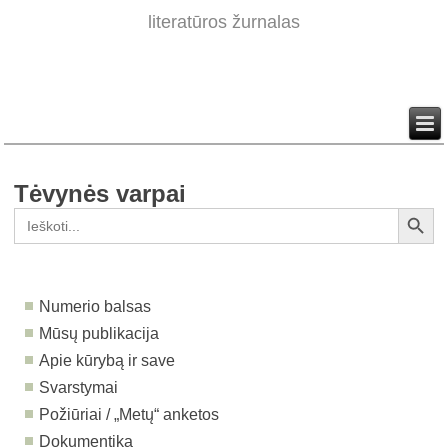
literatūros žurnalas
Tėvynės varpai
Search Button
Search
for:
Numerio balsas
Mūsų publikacija
Apie kūrybą ir save
Svarstymai
Požiūriai / „Metų“ anketos
Dokumentika