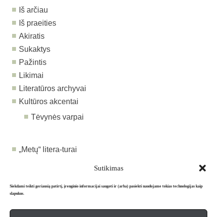
Iš arčiau
Iš praeities
Akiratis
Sukaktys
Pažintis
Likimai
Literatūros archyvai
Kultūros akcentai
Tėvynės varpai
„Metų“ litera-turai
„Metų“ komentarai
Sutikimas
Siekdami teikti geriausią patirtį, įrenginio informacijai saugoti ir (arba) pasiekti naudojame tokias technologijas kaip
slapukus.