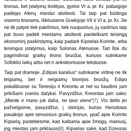
tironas, bet įstatymų leidėjas, gyrėsi VI a. pr. Kr. pabaigoje
padėjęs Atėnų miestui atsitiesti. Tai taip pat būdinga
visiems tironams, iškilusiems Graikijoje VII ir VI a. pr. Kr. Jie
ne tik patyrė tiek pakilimus, tiek nuopuolius, jų vaidmuo taip
pat buvo padėti miestams atsitiesti pasitelkiant teisingą
ekonominį paskirstymą, kaip padarė Kipselas Korinte, arba
teisingus įstatymus, kaip Solonas Atėnuose. Tad štai du
pagrindiniai graikų tirono bruožai, kuriuos sutinkame
Sofoklio laikų arba net ir ankstesniuose tekstuose.
Taip pat dramoje „Edipas karalius“ sutinkame virtinę ne tik
teigiamų, bet ir neigiamų tironijos bruožų. Edipo
pokalbiuose su Teiresiju ir Kreontu ar net su liaudimi jam
prikišami įvairūs dalykai. Pavyzdžiui, Kreontas jam sako:
„Mieste ir mano juk dalia, ne tavo vieno“
[7]
. Vis dėlto jei
pažvelgsime, pavyzdžiui, į istorijas, kurias Herodotas
pasakojo apie senuosius graikų tironus, ypač apie Korinto
Kipselą, pastebėsime, kad kalbama apie žmogų, maniusį,
jog miestas jam priklauso
[8]
. Kipselas sakė, kad Dzeusas