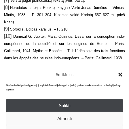
[7]
Versta pagal prancūzišką tekstą (vert. past.).
[8]
Herodotas. Istorija. Penktoji knyga / Vertė Jonas Dumčius. – Vilnius:
Mintis, 1988. – P. 301–304. Kipselas valdė Korintą 657–627 m. prieš
Kristų.
[9]
Sofoklis. Edipas karalius. – P. 210.
[10]
Dumézil G. Jupiter, Mars, Quirinus. Essai sur la conception indo-
européenne de la société et sur les origines de Rome. – Paris:
Gallimard, 1941; Mythe et Epopée. – T. I: L’idéologie des trois fonctions
dans les épopés des peuples indo-européens. – Paris: Gallimard, 1968.
Sutikimas
Siekdami teikti geriausią patirtį, įrenginio informacijai saugoti ir (arba) pasiekti naudojame tokias technologijas kaip
slapukus.
Sutikti
Apie mus
Redakcija
Prenumerata
Atmesti
Literatūros mėnraštis „Metai“ © 2026. Leidžiamas nuo 1991 m.