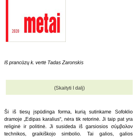
Iš prancūzų k. vertė Tadas Zaronskis
(Skaityti I dalį)
Ši iš tiesų įspūdinga forma, kurią sutinkame Sofoklio
dramoje „Edipas karalius“, nėra tik retorinė. Ji taip pat yra
religinė ir politinė. Ji susideda iš garsiosios σύμβολον
technikos, graikiškojo simbolio. Tai galios, galios