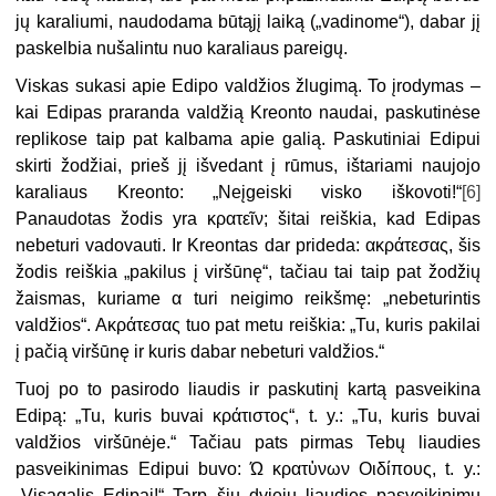
jų karaliumi, naudodama būtąjį laiką („vadinome“), dabar jį
paskelbia nušalintu nuo karaliaus pareigų.
Viskas sukasi apie Edipo valdžios žlugimą. To įrodymas –
kai Edipas praranda valdžią Kreonto naudai, paskutinėse
replikose taip pat kalbama apie galią. Paskutiniai Edipui
skirti žodžiai, prieš jį išvedant į rūmus, ištariami naujojo
karaliaus Kreonto: „Neįgeiski visko iškovoti!“
[6]
Panaudotas žodis yra κρατεῖν; šitai reiškia, kad Edipas
nebeturi vadovauti. Ir Kreontas dar prideda: ακράτεσας, šis
žodis reiškia „pakilus į viršūnę“, tačiau tai taip pat žodžių
žaismas, kuriame α turi neigimo reikšmę: „nebeturintis
valdžios“. Aκράτεσας tuo pat metu reiškia: „Tu, kuris pakilai
į pačią viršūnę ir kuris dabar nebeturi valdžios.“
Tuoj po to pasirodo liaudis ir paskutinį kartą pasveikina
Edipą: „Tu, kuris buvai κράτιστος“, t. y.: „Tu, kuris buvai
valdžios viršūnėje.“ Tačiau pats pirmas Tebų liaudies
pasveikinimas Edipui buvo: Ώ κρατὑνων Οιδίπους, t. y.:
„Visagalis Edipai!“ Tarp šių dviejų liaudies pasveikinimų