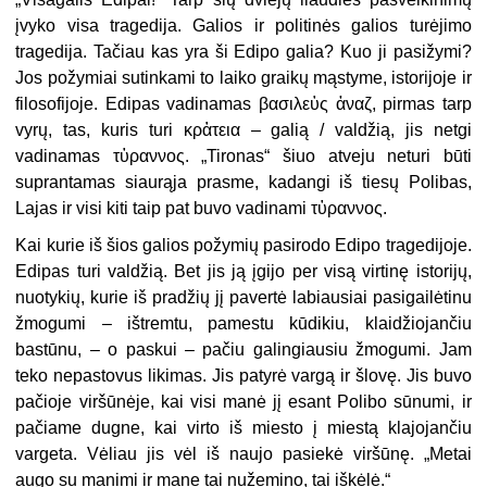
įvyko visa tragedija. Galios ir politinės galios turėjimo
tragedija. Tačiau kas yra ši Edipo galia? Kuo ji pasižymi?
Jos požymiai sutinkami to laiko graikų mąstyme, istorijoje ir
filosofijoje. Edipas vadinamas βασιλεὑς ἀναζ, pirmas tarp
vyrų, tas, kuris turi κρἁτεια – galią / valdžią, jis netgi
vadinamas τὑραννος. „Tironas“ šiuo atveju neturi būti
suprantamas siaurąja prasme, kadangi iš tiesų Polibas,
Lajas ir visi kiti taip pat buvo vadinami τὑραννος.
Kai kurie iš šios galios požymių pasirodo Edipo tragedijoje.
Edipas turi valdžią. Bet jis ją įgijo per visą virtinę istorijų,
nuotykių, kurie iš pradžių jį pavertė labiausiai pasigailėtinu
žmogumi – ištremtu, pamestu kūdikiu, klaidžiojančiu
bastūnu, – o paskui – pačiu galingiausiu žmogumi. Jam
teko nepastovus likimas. Jis patyrė vargą ir šlovę. Jis buvo
pačioje viršūnėje, kai visi manė jį esant Polibo sūnumi, ir
pačiame dugne, kai virto iš miesto į miestą klajojančiu
vargeta. Vėliau jis vėl iš naujo pasiekė viršūnę. „Metai
augo su manimi ir mane tai nužemino, tai iškėlė.“