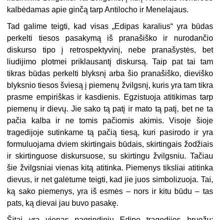
kalbėdamas apie ginčą tarp Antilocho ir Menelajaus.
Tad galime teigti, kad visas „Edipas karalius“ yra būdas
perkelti tiesos pasakymą iš pranašiško ir nurodančio
diskurso tipo į retrospektyvinį, nebe pranašystės, bet
liudijimo plotmei priklausantį diskursą. Taip pat tai tam
tikras būdas perkelti blyksnį arba šio pranašiško, dieviško
blyksnio tiesos šviesą į piemenų žvilgsnį, kuris yra tam tikra
prasme empiriškas ir kasdienis. Egzistuoja atitikimas tarp
piemenų ir dievų. Jie sako tą patį ir mato tą patį, bet ne ta
pačia kalba ir ne tomis pačiomis akimis. Visoje šioje
tragedijoje sutinkame tą pačią tiesą, kuri pasirodo ir yra
formuluojama dviem skirtingais būdais, skirtingais žodžiais
ir skirtinguose diskursuose, su skirtingu žvilgsniu. Tačiau
šie žvilgsniai vienas kitą atitinka. Piemenys tiksliai atitinka
dievus, ir net galėtume teigti, kad jie juos simbolizuoja. Tai,
ką sako piemenys, yra iš esmės – nors ir kitu būdu – tas
pats, ką dievai jau buvo pasakę.
Šitai yra vienas pagrindinių Edipo tragedijos bruožų: