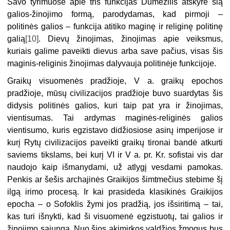
Savo tyrimuose apie tris funkcijas Dumézilis atskyrė šią
galios-žinojimo formą, parodydamas, kad pirmoji –
politinės galios – funkcija atitiko maginę ir religinę politinę
galią
[10]
. Dievų žinojimas, žinojimas apie veiksmus,
kuriais galime paveikti dievus arba save pačius, visas šis
maginis-religinis žinojimas dalyvauja politinėje funkcijoje.
Graikų visuomenės pradžioje, V a. graikų epochos
pradžioje, mūsų civilizacijos pradžioje buvo suardytas šis
didysis politinės galios, kuri taip pat yra ir žinojimas,
vientisumas. Tai ardymas maginės-religinės galios
vientisumo, kuris egzistavo didžiosiose asirų imperijose ir
kurį Rytų civilizacijos paveikti graikų tironai bandė atkurti
saviems tikslams, bei kurį VI ir V a. pr. Kr. sofistai vis dar
naudojo kaip išmanydami, už atlygį vesdami pamokas.
Penkis ar šešis archajinės Graikijos šimtmečius stebime šį
ilgą irimo procesą. Ir kai prasideda klasikinės Graikijos
epocha – o Sofoklis žymi jos pradžią, jos išsiritimą – tai,
kas turi išnykti, kad ši visuomenė egzistuotų, tai galios ir
žinojimo sąjunga. Nuo šios akimirkos valdžios žmogus bus