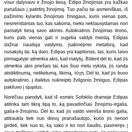
visur dalyvavo ir žinojo tiesą. Edipo žinojimas yra kažkas
panašaus į patirtinį žinojimą. Tuo pačiu tai asmeniškas, iš
pažinimo kylantis žinojimas žmogaus, kuris vienas pats,
nesiremdamas tuo, kas sakoma, nieko neklausydamas nori
pamatyti tiesą savo akimis. Autokratinis žinojimas tirono,
kuris pats vienas gali ir sugeba valdyti miestą. Edipas
dažnai naudoja valdymo, įsakinėjimo metaforą, kad
nusakytų tai, ką daro. Edipas yra kapitonas, tas, kuris laivo
pirmagalyje atmerkia akis, kad matytų. Būtent dėl to, kad jis
atmerkia akis priešais tai, kas šiuo metu vyksta, jis randa
atsitiktinumą, netikėtumą, likimą, τὑχη. Dėl to, kad jis buvo
autokratinio, į daiktus nukreipto žvilgsnio žmogus, Edipas
pakliuvo į spąstus.
Norėčiau parodyti, kad iš esmės Sofoklio dramoje Edipas
atitinka tam tikrą tipą to, ką pavadinčiau žinojimu-irgalia,
galia-ir-žinojimu. Dėl to, kad jis valdo vieniša tirono galia,
atitraukta tiek nuo dievų pranašautojo, kurio jis nenori
girdėti, tiek nuo to, ką sako ir ko nori liaudis, pasinėręs į