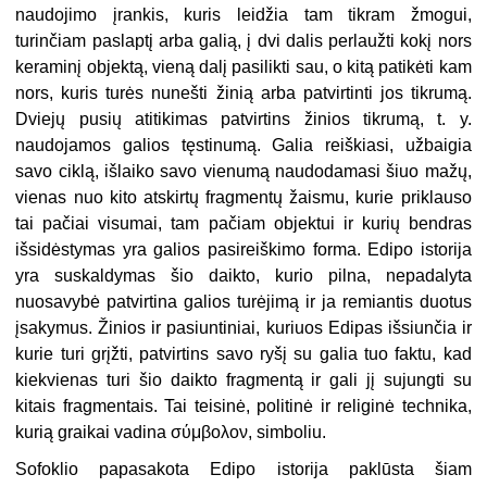
naudojimo įrankis, kuris leidžia tam tikram žmogui,
turinčiam paslaptį arba galią, į dvi dalis perlaužti kokį nors
keraminį objektą, vieną dalį pasilikti sau, o kitą patikėti kam
nors, kuris turės nunešti žinią arba patvirtinti jos tikrumą.
Dviejų pusių atitikimas patvirtins žinios tikrumą, t. y.
naudojamos galios tęstinumą. Galia reiškiasi, užbaigia
savo ciklą, išlaiko savo vienumą naudodamasi šiuo mažų,
vienas nuo kito atskirtų fragmentų žaismu, kurie priklauso
tai pačiai visumai, tam pačiam objektui ir kurių bendras
išsidėstymas yra galios pasireiškimo forma. Edipo istorija
yra suskaldymas šio daikto, kurio pilna, nepadalyta
nuosavybė patvirtina galios turėjimą ir ja remiantis duotus
įsakymus. Žinios ir pasiuntiniai, kuriuos Edipas išsiunčia ir
kurie turi grįžti, patvirtins savo ryšį su galia tuo faktu, kad
kiekvienas turi šio daikto fragmentą ir gali jį sujungti su
kitais fragmentais. Tai teisinė, politinė ir religinė technika,
kurią graikai vadina σύμβολον, simboliu.
Sofoklio papasakota Edipo istorija paklūsta šiam