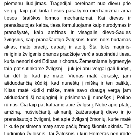
piemenų liudijimas. Tragedijai pereinant nuo dievų prie
vergų, taip pat kinta tiesos pasakymo mechanizmai arba
tiesos išraiškos formos mechanizmai. Kai dievas ir
pranašautojas kalba, tiesa formuluojama kaip nurodymas ir
pranašystė, kaip amžinas ir visagalis dievo-Saulės
žvilgsnis, kaip pranašautojo žvilgsnis, kuris, nors būdamas
aklas, mato praeitį, dabartį ir ateitį. Štai toks maginis-
religinis žvilgsnis dramos pradžioje verčia suspindėti tiesą,
kuria nenori tikėti Edipas ir choras. Žemesniame lygmenyje
taip pat sutinkame žvilgsnį – juk jei abu vergai gali liudyti,
tai dėl to, kad jie matė. Vienas matė Jokastę, jam
atiduodančią kūdikį, kad nuneštų į mišką ir ten paliktų.
Kitas matė kūdikį miške, matė savo draugą vergą jam
atiduodantį šį naujagimį ir prisimena jį nunešęs į Polibo
rūmus. Čia taip pat kalbame apie žvilgsnį. Nebe apie platų,
amžiną, nušviečiantį, akinantį, žaižaruojantį dievo ir jo
pranašautojo žvilgsnį, bet apie žvilgsnį žmonių, kurie matė
ir kurie prisimena matę savo pačių žmogiškomis akimis. Tai
liudininko žvilgsnis. Tai žvilgsnis, į kurį Homeras nenurodė