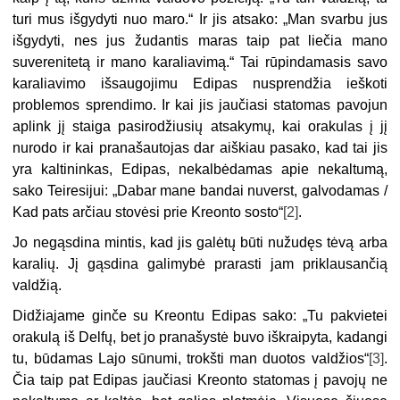
turi mus išgydyti nuo maro.“ Ir jis atsako: „Man svarbu jus
išgydyti, nes jus žudantis maras taip pat liečia mano
suverenitetą ir mano karaliavimą.“ Tai rūpindamasis savo
karaliavimo išsaugojimu Edipas nusprendžia ieškoti
problemos sprendimo. Ir kai jis jaučiasi statomas pavojun
aplink jį staiga pasirodžiusių atsakymų, kai orakulas į jį
nurodo ir kai pranašautojas dar aiškiau pasako, kad tai jis
yra kaltininkas, Edipas, nekalbėdamas apie nekaltumą,
sako Teiresijui: „Dabar mane bandai nuverst, galvodamas /
Kad pats arčiau stovėsi prie Kreonto sosto“
[2]
.
Jo negąsdina mintis, kad jis galėtų būti nužudęs tėvą arba
karalių. Jį gąsdina galimybė prarasti jam priklausančią
valdžią.
Didžiajame ginče su Kreontu Edipas sako: „Tu pakvietei
orakulą iš Delfų, bet jo pranašystė buvo iškraipyta, kadangi
tu, būdamas Lajo sūnumi, trokšti man duotos valdžios“
[3]
.
Čia taip pat Edipas jaučiasi Kreonto statomas į pavojų ne