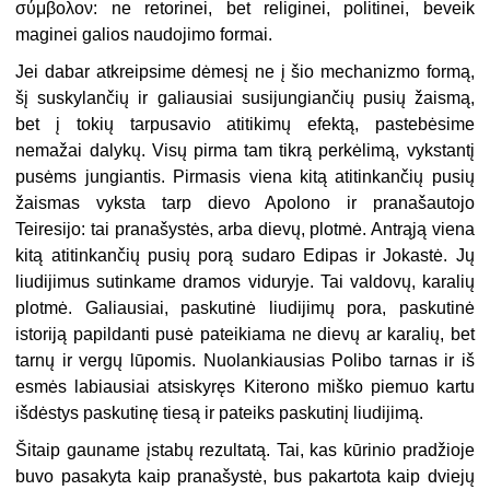
σύμβολον: ne retorinei, bet religinei, politinei, beveik
maginei galios naudojimo formai.
Jei dabar atkreipsime dėmesį ne į šio mechanizmo formą,
šį suskylančių ir galiausiai susijungiančių pusių žaismą,
bet į tokių tarpusavio atitikimų efektą, pastebėsime
nemažai dalykų. Visų pirma tam tikrą perkėlimą, vykstantį
pusėms jungiantis. Pirmasis viena kitą atitinkančių pusių
žaismas vyksta tarp dievo Apolono ir pranašautojo
Teiresijo: tai pranašystės, arba dievų, plotmė. Antrąją viena
kitą atitinkančių pusių porą sudaro Edipas ir Jokastė. Jų
liudijimus sutinkame dramos viduryje. Tai valdovų, karalių
plotmė. Galiausiai, paskutinė liudijimų pora, paskutinė
istoriją papildanti pusė pateikiama ne dievų ar karalių, bet
tarnų ir vergų lūpomis. Nuolankiausias Polibo tarnas ir iš
esmės labiausiai atsiskyręs Kiterono miško piemuo kartu
išdėstys paskutinę tiesą ir pateiks paskutinį liudijimą.
Šitaip gauname įstabų rezultatą. Tai, kas kūrinio pradžioje
buvo pasakyta kaip pranašystė, bus pakartota kaip dviejų