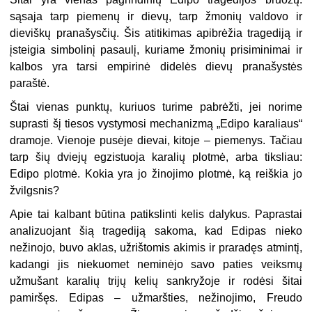
sąsaja tarp piemenų ir dievų, tarp žmonių valdovo ir
dieviškų pranašysčių. Šis atitikimas apibrėžia tragediją ir
įsteigia simbolinį pasaulį, kuriame žmonių prisiminimai ir
kalbos yra tarsi empirinė didelės dievų pranašystės
paraštė.
Štai vienas punktų, kuriuos turime pabrėžti, jei norime
suprasti šį tiesos vystymosi mechanizmą „Edipo karaliaus“
dramoje. Vienoje pusėje dievai, kitoje – piemenys. Tačiau
tarp šių dviejų egzistuoja karalių plotmė, arba tiksliau:
Edipo plotmė. Kokia yra jo žinojimo plotmė, ką reiškia jo
žvilgsnis?
Apie tai kalbant būtina patikslinti kelis dalykus. Paprastai
analizuojant šią tragediją sakoma, kad Edipas nieko
nežinojo, buvo aklas, užrištomis akimis ir praradęs atmintį,
kadangi jis niekuomet neminėjo savo paties veiksmų
užmušant karalių trijų kelių sankryžoje ir rodėsi šitai
pamiršęs. Edipas – užmaršties, nežinojimo, Freudo