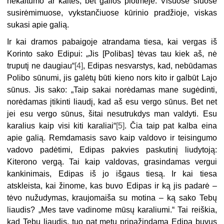
nekaltumo ar kaltės, bet galios plotmėje. Visuose šiuose
susirėmimuose, vykstančiuose kūrinio pradžioje, viskas
sukasi apie galią.
Ir kai dramos pabaigoje atrandama tiesa, kai vergas iš
Korinto sako Edipui: „Jis [Polibas] tėvas tau kiek aš, nė
truputį ne daugiau“
[4]
, Edipas nesvarstys, kad, nebūdamas
Polibo sūnumi, jis galėtų būti kieno nors kito ir galbūt Lajo
sūnus. Jis sako: „Taip sakai norėdamas mane sugėdinti,
norėdamas įtikinti liaudį, kad aš esu vergo sūnus. Bet net
jei esu vergo sūnus, šitai nesutrukdys man valdyti. Esu
karalius kaip visi kiti karaliai“
[5]
. Čia taip pat kalba eina
apie galią. Remdamasis savo kaip valdovo ir teisingumo
vadovo padėtimi, Edipas pakvies paskutinį liudytoją:
Kiterono vergą. Tai kaip valdovas, grasindamas vergui
kankinimais, Edipas iš jo išgaus tiesą. Ir kai tiesa
atskleista, kai žinome, kas buvo Edipas ir ką jis padarė –
tėvo nužudymas, kraujomaiša su motina – ką sako Tebų
liaudis? „Mes tave vadinome mūsų karaliumi.“ Tai reiškia,
kad Tebų liaudis, tuo pat metu pripažindama Edipą buvus