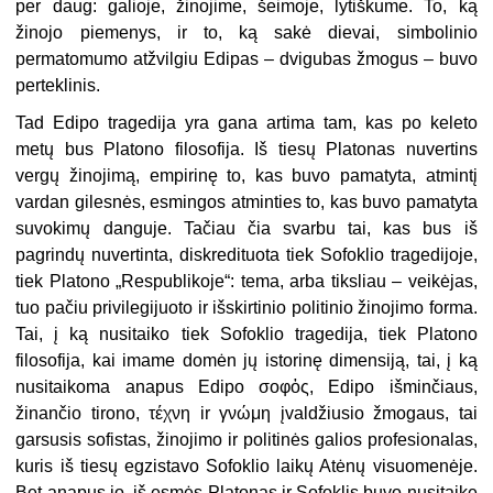
per daug: galioje, žinojime, šeimoje, lytiškume. To, ką
žinojo piemenys, ir to, ką sakė dievai, simbolinio
permatomumo atžvilgiu Edipas – dvigubas žmogus – buvo
perteklinis.
Tad Edipo tragedija yra gana artima tam, kas po keleto
metų bus Platono filosofija. Iš tiesų Platonas nuvertins
vergų žinojimą, empirinę to, kas buvo pamatyta, atmintį
vardan gilesnės, esmingos atminties to, kas buvo pamatyta
suvokimų danguje. Tačiau čia svarbu tai, kas bus iš
pagrindų nuvertinta, diskredituota tiek Sofoklio tragedijoje,
tiek Platono „Respublikoje“: tema, arba tiksliau – veikėjas,
tuo pačiu privilegijuoto ir išskirtinio politinio žinojimo forma.
Tai, į ką nusitaiko tiek Sofoklio tragedija, tiek Platono
filosofija, kai imame domėn jų istorinę dimensiją, tai, į ką
nusitaikoma anapus Edipo σοφὁς, Edipo išminčiaus,
žinančio tirono, τέχνη ir γνώμη įvaldžiusio žmogaus, tai
garsusis sofistas, žinojimo ir politinės galios profesionalas,
kuris iš tiesų egzistavo Sofoklio laikų Atėnų visuomenėje.
Bet anapus jo, iš esmės Platonas ir Sofoklis buvo nusitaikę