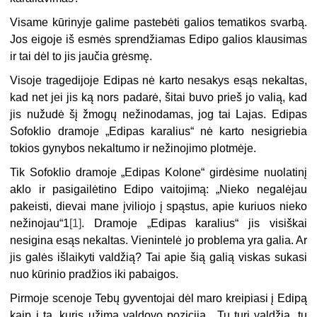
Visame kūrinyje galime pastebėti galios tematikos svarbą.
Jos eigoje iš esmės sprendžiamas Edipo galios klausimas
ir tai dėl to jis jaučia grėsmę.
Visoje tragedijoje Edipas nė karto nesakys esąs nekaltas,
kad net jei jis ką nors padarė, šitai buvo prieš jo valią, kad
jis nužudė šį žmogų nežinodamas, jog tai Lajas. Edipas
Sofoklio dramoje „Edipas karalius“ nė karto nesigriebia
tokios gynybos nekaltumo ir nežinojimo plotmėje.
Tik Sofoklio dramoje „Edipas Kolone“ girdėsime nuolatinį
aklo ir pasigailėtino Edipo vaitojimą: „Nieko negalėjau
pakeisti, dievai mane įviliojo į spąstus, apie kuriuos nieko
nežinojau“1
[1]
. Dramoje „Edipas karalius“ jis visiškai
nesigina esąs nekaltas. Vienintelė jo problema yra galia. Ar
jis galės išlaikyti valdžią? Tai apie šią galią viskas sukasi
nuo kūrinio pradžios iki pabaigos.
Pirmoje scenoje Tebų gyventojai dėl maro kreipiasi į Edipą
kaip į tą, kuris užima valdovo poziciją. „Tu turi valdžią, tu