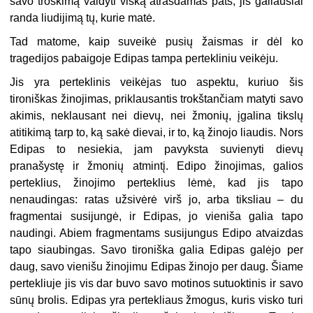
savo troškimą valdyti viską atrasdamas pats, jis galiausiai
randa liudijimą tų, kurie matė.
Tad matome, kaip suveikė pusių žaismas ir dėl ko
tragedijos pabaigoje Edipas tampa pertekliniu veikėju.
Jis yra perteklinis veikėjas tuo aspektu, kuriuo šis
tironiškas žinojimas, priklausantis trokštančiam matyti savo
akimis, neklausant nei dievų, nei žmonių, įgalina tikslų
atitikimą tarp to, ką sakė dievai, ir to, ką žinojo liaudis. Nors
Edipas to nesiekia, jam pavyksta suvienyti dievų
pranašystę ir žmonių atmintį. Edipo žinojimas, galios
perteklius, žinojimo perteklius lėmė, kad jis tapo
nenaudingas: ratas užsivėrė virš jo, arba tiksliau – du
fragmentai susijungė, ir Edipas, jo vieniša galia tapo
naudingi. Abiem fragmentams susijungus Edipo atvaizdas
tapo siaubingas. Savo tironiška galia Edipas galėjo per
daug, savo vienišu žinojimu Edipas žinojo per daug. Šiame
pertekliuje jis vis dar buvo savo motinos sutuoktinis ir savo
sūnų brolis. Edipas yra pertekliaus žmogus, kuris visko turi