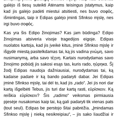
galėjo iš tiesų suteikti Atėnams teisingus įstatymus, kaip
kad jis galėjo padėti miestui atsitiesti, nes buvo σοφὁς,
išmintingas, taip ir Edipas galėjo įminti Sfinkso mįslę, nes
irgi buvo σοφὁς.
Kas yra šis Edipo žinojimas? Kas jam būdinga? Edipo
žinojimas atsiveria visoje tragedijos eigoje. Edipas
nuolatos kartoja, kad jis įveikė kitus, įminė Sfinkso mįslę ir
išgydė miestą pasitelkdamas tai, ką jis vadina γνὡμη, savo
nusimanymą, arba savo τἑχνη. Kartais nurodydamas savo
žinojimo pobūdį jis sakosi esąs tas, kuris rado, ηὑρηκα. Šį
žodį Edipas naudoja dažniausiai, nurodydamas tai, ką
kadaise padarė ir ką bando padaryti dabar. Jei Edipas
įminė Sfinkso mįslę, tai dėl to, kad jis „rado“. Jei jis nori dar
kartą išgelbėti Tebus, jis turi dar kartą rasti, εὑρίσκειν. Ką
reiškia εὑρίσκειν? Šis „radimo“ veiksmas pirmiausia
pjesėje nusakomas kaip tai, ką gali padaryti tik vienas pats
(tout seul). Edipas be perstojo šitai pabrėžia. „Įmindamas
Sfinkso mįslę į nieką nesikreipiau“, – jis sako liaudžiai ir