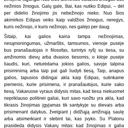
nežinios žmogus. Galų gale, štai, kas nutiko Edipui, – dėl
per didelio žinojimo jis nebežinojo nieko. Nuo šios
akimirkos Edipas veiks kaip valdžios žmogus, neregys,
kuris nežinojo, ir kuris nežinojo, nes galėjo per daug.
Šitaip, kai galios kaina tampa nežinojimas,
nesąmoningumas, užmarštis, tamsumos, vienoje pusėje
bus pranašautojas ir filosofas, turintys ryšį su tiesa, su
amžinomis dievų arba dvasios tiesomis, o kitoje pusėje
liaudis, kuri, neturėdama jokios galios, savyje talpina
prisiminimą arba taip pat gali liudyti tiesą. Taip, anapus
galios, tapusios didingai akla kaip Edipas, sutinkame
piemenis, kurie prisimena, ir pranašautojus, kurie sako
tiesą. Vakaruose vyraus didysis mitas, kad tiesa niekuomet
nepriklauso politinei galiai, kuri savo ruožtu yra akla, kad
tikrasis žinojimas įgyjamas tik santykyje su dievais arba
prisimenant dalykus, žvelgiant į didžiąją amžinąją saulę
arba atsimerkiant ir stebint tai, kas įvyko. Su Platonu
prasideda didysis Vakarų mitas: kad žinojimas ir galia