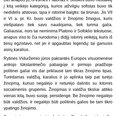
į kitą veikėjo kategoriją, kurios atžvilgiu sofistas buvo tik
nedidelis atstovas, tąsa ir istorinė baigtis: tai tironas. Jis VII
ir VI a. pr. Kr. buvo valdžios ir žinojimo žmogus, kuris
viešpatavo tiek savo naudojama, tiek turima galia.
Galiausiai, nors tai neminima Platono ir Sofoklio tekstuose,
anapus viso to čia nurodoma į didįjį istorinį veikėją, kuris iš
tiesų egzistavo, net jei ir apgaubtas legendų: tai garsusis
asirų karalius.
Rytinės Viduržemio jūros pakrantės Europos visuomenėse
antrojo tūkstantmečio pabaigoje ir pirmojo pradžioje
politinei galiai vis dar priklausė tam tikras žinojimo tipas.
Turėdamas valdžią, karalius ir jo aplinka taip pat turėjo
žinojimą, kuriuo negalėjo ir neturėjo dalintis su kitomis
socialinėmis grupėmis. Žinojimas ir valdžia tiksliai atitiko
vienas kitą, buvo susiję, persidengė. Be žinojimo negalėjo
būti valdžios. Ir negalėjo būti politinės galios be tam tikro
ypatingo žinojimo.