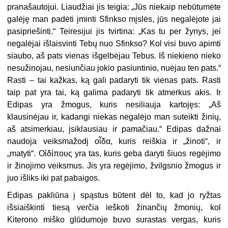
pranašautojui. Liaudžiai jis teigia: „Jūs niekaip nebūtumėte
galėję man padėti įminti Sfinkso mįslės, jūs negalėjote jai
pasipriešinti.“ Teiresijui jis tvirtina: „Kas tu per žynys, jei
negalėjai išlaisvinti Tebų nuo Sfinkso? Kol visi buvo apimti
siaubo, aš pats vienas išgelbėjau Tebus. Iš niekieno nieko
nesužinojau, nesiunčiau jokio pasiuntinio, nuėjau ten pats.“
Rasti – tai kažkas, ką gali padaryti tik vienas pats. Rasti
taip pat yra tai, ką galima padaryti tik atmerkus akis. Ir
Edipas yra žmogus, kuris nesiliauja kartojęs: „Aš
klausinėjau ir, kadangi niekas negalėjo man suteikti žinių,
aš atsimerkiau, įsiklausiau ir pamačiau.“ Edipas dažnai
naudoja veiksmažodį οἶδα, kuris reiškia ir „žinoti“, ir
„matyti“. Οἱδίπους yra tas, kuris geba daryti šiuos regėjimo
ir žinojimo veiksmus. Jis yra regėjimo, žvilgsnio žmogus ir
juo išliks iki pat pabaigos.
Edipas pakliūna į spąstus būtent dėl to, kad jo ryžtas
išsiaiškinti tiesą verčia ieškoti žinančių žmonių, kol
Kiterono miško glūdumoje buvo surastas vergas, kuris