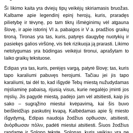
Ši likimo kaita yra dviejų tipų veikėjų skiriamasis bruožas.
Kalbame apie legendinį epinį herojų, kuris, praradęs
pilietybę ir tėvynę, po tam tikrų išmėginimų vėl atgauna
šlovę, ir apie istorinį VI a. pabaigos ir V a. pradžios graikų
tironą. Tironas yra tas, kuris, patyręs daugybę nuotykių ir
pasiekęs galios viršūnę, vis tiek rizikuoja ją prarasti. Likimo
netolygumas yra būdingas veikėjui tironui, aprašytam to
laiko graikų tekstuose.
Edipas yra tas, kuris, perėjęs vargą, patyrė šlovę; tas, kuris
tapo karaliumi pabuvęs herojumi. Tačiau jei jis tapo
karaliumi, tai dėl to, kad išgydė Tebų miestą nužudydamas
mįsliaminę pabaisą, rijusią visus, kurie negalėjo įminti jos
mįslių. Jis pagydė miestą, padėjo jam vėl atsitiesti, kaip jis
sako – sugrąžino miestui kvėpavimą, kai šis buvo
beišleidžiąs paskutinį kvapą. Kalbėdamas apie šį miesto
išgydymą, Edipas naudoja žodžius ορθωσαν, atsitiesti,
ἁνὁρθωσαν πὁλιν, padėti miestui atsitiesti. Šiuos žodžius
randame ir Solono tekste. Solonas, kuris veikiau yra ne