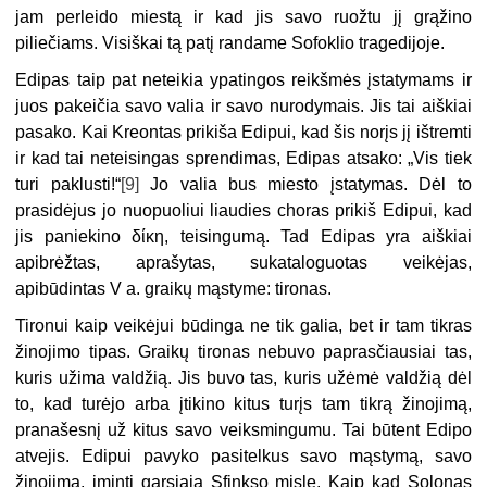
jam perleido miestą ir kad jis savo ruožtu jį grąžino
piliečiams. Visiškai tą patį randame Sofoklio tragedijoje.
Edipas taip pat neteikia ypatingos reikšmės įstatymams ir
juos pakeičia savo valia ir savo nurodymais. Jis tai aiškiai
pasako. Kai Kreontas prikiša Edipui, kad šis norįs jį ištremti
ir kad tai neteisingas sprendimas, Edipas atsako: „Vis tiek
turi paklusti!“
[9]
Jo valia bus miesto įstatymas. Dėl to
prasidėjus jo nuopuoliui liaudies choras prikiš Edipui, kad
jis paniekino δίκη, teisingumą. Tad Edipas yra aiškiai
apibrėžtas, aprašytas, sukataloguotas veikėjas,
apibūdintas V a. graikų mąstyme: tironas.
Tironui kaip veikėjui būdinga ne tik galia, bet ir tam tikras
žinojimo tipas. Graikų tironas nebuvo paprasčiausiai tas,
kuris užima valdžią. Jis buvo tas, kuris užėmė valdžią dėl
to, kad turėjo arba įtikino kitus turįs tam tikrą žinojimą,
pranašesnį už kitus savo veiksmingumu. Tai būtent Edipo
atvejis. Edipui pavyko pasitelkus savo mąstymą, savo
žinojimą, įminti garsiąją Sfinkso mįslę. Kaip kad Solonas