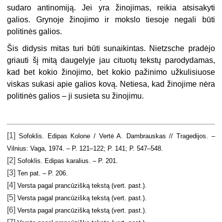
sudaro antinomiją. Jei yra žinojimas, reikia atsisakyti
galios. Grynoje žinojimo ir mokslo tiesoje negali būti
politinės galios.
Šis didysis mitas turi būti sunaikintas. Nietzsche pradėjo
griauti šį mitą daugelyje jau cituotų tekstų parodydamas,
kad bet kokio žinojimo, bet kokio pažinimo užkulisiuose
viskas sukasi apie galios kovą. Netiesa, kad žinojime nėra
politinės galios – ji susieta su žinojimu.
[1]
Sofoklis. Edipas Kolone / Vertė A. Dambrauskas // Tragedijos. –
Vilnius: Vaga, 1974. – P. 121–122; P. 141; P. 547–548.
[2]
Sofoklis. Edipas karalius. – P. 201.
[3]
Ten pat. – P. 206.
[4]
Versta pagal prancūzišką tekstą (vert. past.).
[5]
Versta pagal prancūzišką tekstą (vert. past.).
[6]
Versta pagal prancūzišką tekstą (vert. past.).