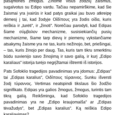
pasąmonės žmogus. Žinome visus žodžių žaismus,
sugalvotus su Edipo vardu. Tačiau nepamirškime, kad šie
žaismai yra įvairūs ir kad patys graikai jau buvo atkreipę
dėmesį į tai, kad žodyje Οίδίπους yra žodis οίδα, kuris
reiškia ir „turėti“, ir „žinoti“. Norėčiau parodyti, kad Edipas
šiame σύμβολον mechanizme, susisiekiančių pusių
mechanizme, šiame tarp dievų ir piemenų vykstančiame
atsakymų žaisme yra ne tas, kuris nežinojo, bet, priešingai,
– tas, kuris žinojo per daug. Tas, kuris tam tikru smerktinu
būdu suvienijo savo žinojimą ir savo galią, ir kurį „Edipo
karaliaus“ istorija turėjo negrįžtamai ištremti iš istorijos.
Pats Sofoklio tragedijos pavadinimas yra įdomus: „Edipas“
tai „Edipas karalius“, Οιδίπους τύραννος. Sunku išversti
žodį τύραννος. Vertimas neatspindi tikslaus šio žodžio
signifikato. Edipas yra galios žmogus, žmogus, turintis tam
tikrą galią. Reikšminga, kad Sofoklio tragedijos
pavadinimas yra ne „Edipo kraujomaiša“ ar „Edipas
tėvažudys“, bet „Edipas karalius“. Ką reiškia Edipo
karaliavimas?