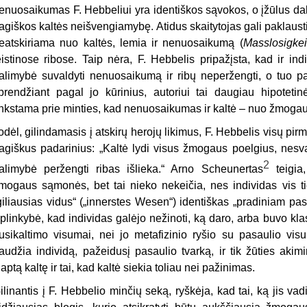
enuosaikumas F. Hebbeliui yra identiškos sąvokos, o įžūlus d
ragiškos kaltės neišvengiamybę. Atidus skaitytojas gali paklausti,
eatskiriama nuo kaltės, lemia ir nenuosaikumą (
Masslosigkei
eistinose ribose. Taip nėra, F. Hebbelis pripažįsta, kad ir ind
alimybė suvaldyti nenuosaikumą ir ribų neperžengti, o tuo pači
prendžiant pagal jo kūrinius, autoriui tai daugiau hipotetinė 
inkstama prie minties, kad nenuosaikumas ir kaltė – nuo žmoga
odėl, gilindamasis į atskirų herojų likimus, F. Hebbelis visų pirm
ragiškus padarinius: „Kaltė lydi visus žmogaus poelgius, nesvarb
2
alimybė peržengti ribas išlieka.“ Arno Scheunertas
teigia,
mogaus sąmonės, bet tai nieko nekeičia, nes individas vis tie
giliausias vidus“ („innerstes Wesen“) identiškas „pradiniam pas
plinkybė, kad individas galėjo nežinoti, ką daro, arba buvo klas
usikaltimo visumai, nei jo metafizinio ryšio su pasaulio vi
audžia individą, pažeidusį pasaulio tvarką, ir tik žūties aki
laptą kaltę ir tai, kad kaltė siekia toliau nei pažinimas.
ilinantis į F. Hebbelio minčių seką, ryškėja, kad tai, ką jis va