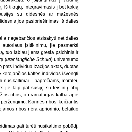
Iš tikrųjų, integravimasis į bet kokią
 susijęs su didesnės ar mažesnės
desnis jos pasipriešinimas iš dalies
valia negebančios atsisakyti net dalies
autoriaus įsitikinimu, jie pasmerkti
, tuo labiau jiems gresia psichinis ir
tę (
uranfängliche Schuld
) universumo
 o pats individualizacijos aktas, duotas
 kerojančios kaltės individas išvengti
imi nusikaltimai – papročiams, moralei,
jie taip pat susiję su leistinų ribų
žtos ribos, o dramaturgas kalba apie
 peržengimo. Išorinės ribos, keičiantis
gojamos ribos nėra apriorinio, belaikio
idimas gali turėti nusikaltimo pobūdį,