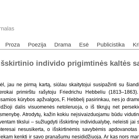
rnalas
Proza
Poezija
Drama
Esė
Publicistika
Kr
šskirtinio individo prigimtinės kaltės 
ėl, jau ne pirmą kartą, siūlau skaitytojui susipažinti su šian
erokai primirštu rašytoju Friedrichu Hebbeliu (1813–1863).
šsamios kūrybos apžvalgos, F. Hebbelį pasirinkau, nes jo dram
idžioji dalis visuomenės netoleruoja, o iš tikrųjų net perseki
smenybę. Atrodytų, kažin kokiu neįsivaizduojamu būdu vidutinyb
ventam tikslui – sužlugdyti išskirtinę individualybę, neleisti jai s
nteresai nesusikerta, o išskirtinėmis savybėmis apdovanotas i
iekam kenkti ir savo pranašumu nesididžiuoja. Ar kas nors m