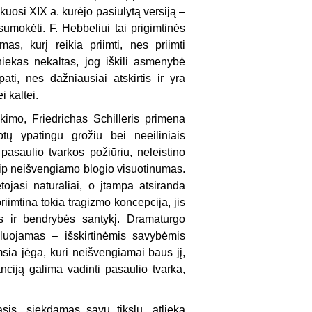
nkuosi XIX a. kūrėjo pasiūlytą versiją –
sumokėti. F. Hebbeliui tai prigimtinės
s, kurį reikia priimti, nes priimti
iekas nekaltas, jog iškili asmenybė
ati, nes dažniausiai atskirtis ir yra
i kaltei.
kimo, Friedrichas Schilleris primena
tų ypatingu grožiu bei neeiliniais
pasaulio tvarkos požiūriu, neleistino
kaip neišvengiamo blogio visuotinumas.
tojasi natūraliai, o įtampa atsiranda
riimtina tokia tragizmo koncepcija, jis
ės ir bendrybės santykį. Dramaturgo
uluojamas – išskirtinėmis savybėmis
sia jėga, kuri neišvengiamai baus jį,
anciją galima vadinti pasaulio tvarka,
asis, siekdamas savų tikslų, atlieka