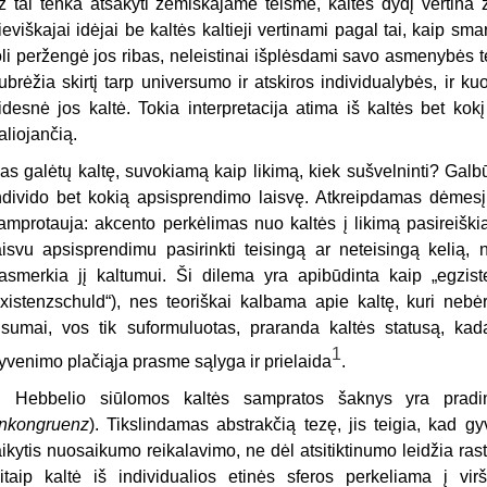
ž tai tenka atsakyti žemiškajame teisme, kaltės dydį vertina ž
ieviškajai idėjai be kaltės kaltieji vertinami pagal tai, kaip sma
oli peržengė jos ribas, neleistinai išplėsdami savo asmenybės 
ubrėžia skirtį tarp universumo ir atskiros individualybės, ir ku
idesnė jos kaltė. Tokia interpretacija atima iš kaltės bet kok
aliojančią.
as galėtų kaltę, suvokiamą kaip likimą, kiek sušvelninti? Galb
ndivido bet kokią apsisprendimo laisvę. Atkreipdamas dėmesį
amprotauja: akcento perkėlimas nuo kaltės į likimą pasireišk
aisvu apsisprendimu pasirinkti teisingą ar neteisingą kelią, 
asmerkia jį kaltumui. Ši dilema yra apibūdinta kaip „egzist
xistenzschuld“), nes teoriškai kalbama apie kaltę, kuri nebėr
isumai, vos tik suformuluotas, praranda kaltės statusą, ka
1
yvenimo plačiąja prasme sąlyga ir prielaida
.
. Hebbelio siūlomos kaltės sampratos šaknys yra pradini
Inkongruenz
). Tikslindamas abstrakčią tezę, jis teigia, kad 
aikytis nuosaikumo reikalavimo, ne dėl atsitiktinumo leidžia ras
itaip kaltė iš individualios etinės sferos perkeliama į virši