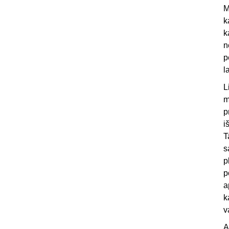
M
k
k
n
p
l
L
m
p
i
T
s
p
p
a
k
v
A