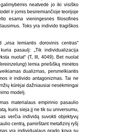
o galimybėmis neatvedė jo iki visiško
odėl ir jomis besiremiančioje teorijoje
ėlto esama vieningesnės filosofinės
lausimus. Toks yra individo tragiškos
d „visa lemiantis dorovinis centras“
uria pasaulį: „Tik individualizacija
sta nuolat“ (T, III, 4049). Bet nuolat
ereinzelung
) lemia priešišką minėtos
įveikiamas dualizmas, persmelkiantis
mos ir individo antagonizmas. Tai ne
 amžių kūrėjai dažniausiai nesėkmingai
enimo modelį.
amas materialaus empirinio pasaulio
ratą, kuris sieja jį ne tik su universumu,
sas verčia individą suvokti objektyvų
ulio centrą, pamirštant metafizinį ryšį
imas yra individualaus prado kova su