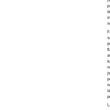
p
t
i
n
F
s
p
f
a
k
n
į
p
n
l
p
L