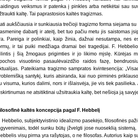
laidingus veiksmus ir patenka į pinkles arba netikėtai sau suvo
žtraukti kaltę. Tai paprastosios kaltės tragizmas.
ati aukščiausia ir sunkiausia trečioji tragizmo forma siejama su m
 asmeninę dabartį ir ateitį, bet tuo pačiu metu jis saistomas įsi
ra. Pareiga ir polinkiai, kaip žinia, dažnai nesutampa, nes e
ormų, ir tai puiki medžiaga dramai bei tragedijai. F. Hebbelio 
ilintis į šią žmogaus prigimties ir jo likimo mįslę. Kūrėjas 
pochos visuotinio pasaulėvaizdžio raidos fazę, bendruos
ktualijas. Pateikiama tragizmo sampratos kvintesencija: „Visa
roblemišką santykį, kuris atsiranda, kai nuo pirminės priklaus
u visuma, kurios dalimi, nors ir išlaisvėja, jie vis tiek pasiliek
šskirtinumas ne atsitiktinai užsitraukia kaltę, bet nešioja ją savyje 
ilosofinė kaltės koncepcija pagal F. Hebbelį
. Hebbelio, subjektyvistinio idealizmo pasekėjo, filosofinės paž
šgyvenimais, todėl sunku būtų įžvelgti jose nuoseklią sistemą.
ebbelis visų pirma yra rašytojas, o ne filosofas. Autorius kaip s