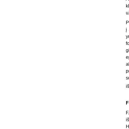
k
u
P
į
y
f
g
e
a
p
s
i
F
F
i
H