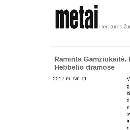
literatūros žu
Raminta Gamziukaitė. I
Hebbelio dramose
2017 m. Nr. 11
V
g
i
d
a
š
i
n