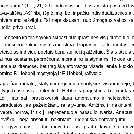
niversumu“ (T, II, 21, 29). Individas ne tik iš anksto pasmerkta
avavališką „Aš“ ribų išplėtimą, bet ir pačiu individualizacijos ak
niversumo atžvilgiu. Tai nepriklausanti nuo žmogaus valios kal
uteikti privalumai.
. Hebbelio kaltės sąvoka skiriasi nuo įprastinės visų pirma tuo, k
u transcendentine metafizine sfera. Paprastoji kaltė randasi 
eteisėtas individo poelgis bendrapiliečių atžvilgiu. Šiais atvej
ai nusikalstama papročiams, moralei ar įstatymams. Tokios kaltė
utoriaus dramose, bet tragišką atomazgą visada lemia kitokio p
omina F. Hebbelį mąstytoją ir F. Hebbelį rašytoją.
apročiai, moralė, įstatymai reguliuoja santykius visuomenėje, be
ąlygiški, istoriškai nulemti. F. Hebbelis pagrįstai laiko minėtas
ad į jas gali prasiskverbti daug amoralumo ir neteisybės.
tsiradusios jas pažeidžiant, reliatyvumą. Amžina ir nekintanti
kvėpta norma, ir tik ji reprezentuoja pasaulio tvarką. Anapus
ieviškoji idėja absoliuti, nekintanti ir identiška dorovingumui. B
ad gyvenimas – tai individualaus prado kova su univ
sikomponavimas į visumą? Tobula dorovingumo idėja tėra a