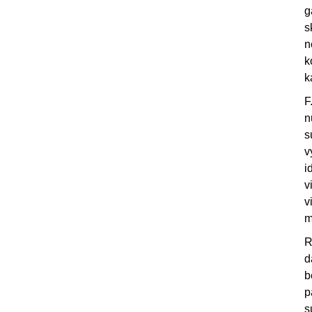
g
s
n
k
k
F
n
s
v
i
v
v
m
R
d
b
p
s