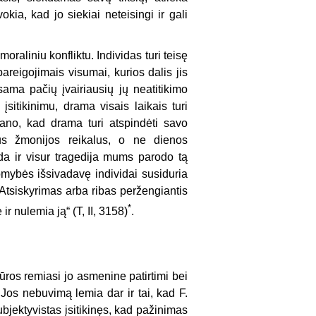
kia, kad jo siekiai neteisingi ir gali
oraliniu konfliktu. Individas turi teisę
pareigojimais visumai, kurios dalis jis
sama pačių įvairiausių jų neatitikimo
įsitikinimu, drama visais laikais turi
mano, kad drama turi atspindėti savo
ius žmonijos reikalus, o ne dienos
da ir visur tragedija mums parodo tą
omybės išsivadavę individai susiduria
a. Atsiskyrimas arba ribas peržengiantis
*
ir nulemia ją“ (T, II, 3158)
.
iūros remiasi jo asmenine patirtimi bei
 Jos nebuvimą lemia dar ir tai, kad F.
ubjektyvistas įsitikinęs, kad pažinimas