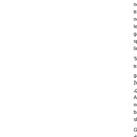
n
t
n
l
g
s
l
T
t
g
ž
„
A
n
b
s
G