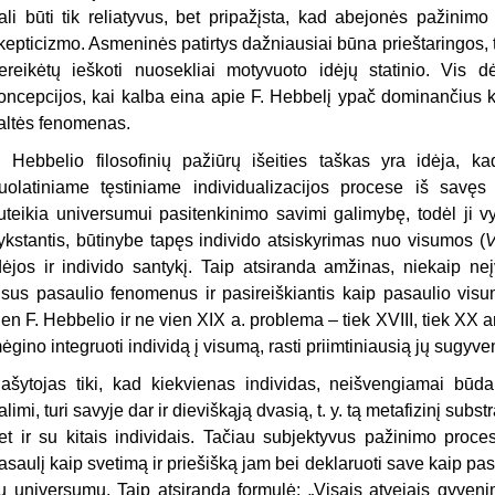
ali būti tik reliatyvus, bet pripažįsta, kad abejonės pažinim
kepticizmo. Asmeninės patirtys dažniausiai būna prieštaringos, t
ereikėtų ieškoti nuosekliai motyvuoto idėjų statinio. Vis d
oncepcijos, kai kalba eina apie F. Hebbelį ypač dominančius k
altės fenomenas.
. Hebbelio filosofinių pažiūrų išeities taškas yra idėja, ka
uolatiniame tęstiniame individualizacijos procese iš savęs k
uteikia universumui pasitenkinimo savimi galimybę, todėl ji vyk
ykstantis, būtinybe tapęs individo atsiskyrimas nuo visumos (
V
dėjos ir individo santykį. Taip atsiranda amžinas, niekaip ne
isus pasaulio fenomenus ir pasireiškiantis kaip pasaulio visu
ien F. Hebbelio ir ne vien XIX a. problema – tiek XVIII, tiek XX
ėgino integruoti individą į visumą, rasti priimtiniausią jų sugyv
ašytojas tiki, kad kiekvienas individas, neišvengiamai būd
alimi, turi savyje dar ir dieviškąją dvasią, t. y. tą metafizinį subst
et ir su kitais individais. Tačiau subjektyvus pažinimo proce
asaulį kaip svetimą ir priešišką jam bei deklaruoti save kaip pasa
u universumu. Taip atsiranda formulė: „Visais atvejais gyven