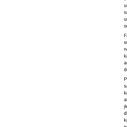
u
s
u
s
F
s
n
k
a
d
P
s
k
a
į
d
k
į