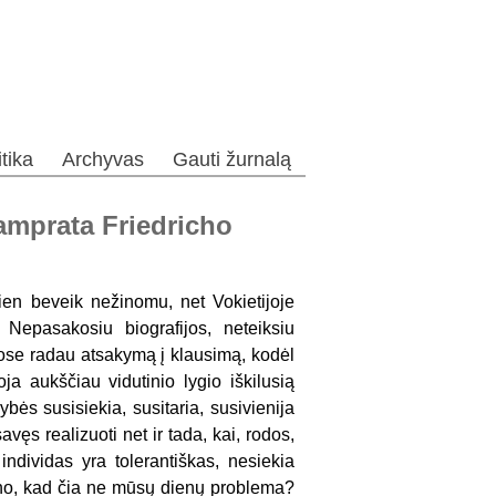
itika
Archyvas
Gauti žurnalą
samprata Friedricho
dien beveik nežinomu, net Vokietijoje
 Nepasakosiu biografijos, neteiksiu
ose radau atsakymą į klausimą, kodėl
oja aukščiau vidutinio lygio iškilusią
ės susisiekia, susitaria, susivienija
avęs realizuoti net ir tada, kai, rodos,
ndividas yra tolerantiškas, nesiekia
ano, kad čia ne mūsų dienų problema?