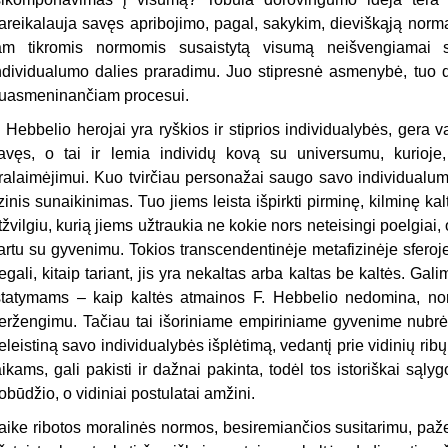
areikalauja savęs apribojimo, pagal, sakykim, dieviškąją normą. 
am tikromis normomis susaistytą visumą neišvengiamai
ndividualumo dalies praradimu. Juo stipresnė asmenybė, tuo di
uasmeninančiam procesui.
. Hebbelio herojai yra ryškios ir stiprios individualybės, gera 
avęs, o tai ir lemia individų kovą su universumu, kurioje, 
ralaimėjimui. Kuo tvirčiau personažai saugo savo individualumą
izinis sunaikinimas. Tuo jiems leista išpirkti pirminę, kilminę kal
tžvilgiu, kurią jiems užtraukia ne kokie nors neteisingi poelgiai,
artu su gyvenimu. Tokios transcendentinėje metafizinėje sferoje
egali, kitaip tariant, jis yra nekaltas arba kaltas be kaltės. Gal
statymams – kaip kaltės atmainos F. Hebbelio nedomina, nors 
eržengimu. Tačiau tai išoriniame empiriniame gyvenime nubrė
eleistiną savo individualybės išplėtimą, vedantį prie vidinių ribų
aikams, gali pakisti ir dažnai pakinta, todėl tos istoriškai sąly
obūdžio, o vidiniai postulatai amžini.
aike ribotos moralinės normos, besiremiančios susitarimu, paže