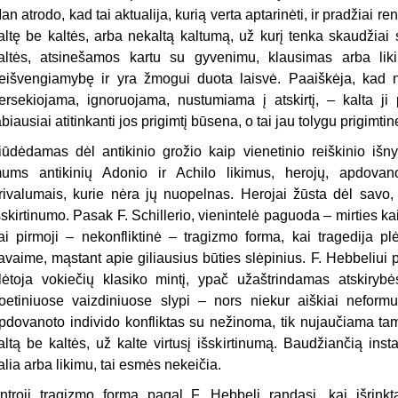
an atrodo, kad tai aktualija, kurią verta aptarinėti, ir pradžiai re
altę be kaltės, arba nekaltą kaltumą, už kurį tenka skaudžiai 
altės, atsinešamos kartu su gyvenimu, klausimas arba likima
eišvengiamybę ir yra žmogui duota laisvė. Paaiškėja, kad n
ersekiojama, ignoruojama, nustumiama į atskirtį, – kalta ji p
abiausiai atitinkanti jos prigimtį būsena, o tai jau tolygu prigimtine
iūdėdamas dėl antikinio grožio kaip vienetinio reiškinio išny
ums antikinių Adonio ir Achilo likimus, herojų, apdovano
rivalumais, kurie nėra jų nuopelnas. Herojai žūsta dėl savo, 
šskirtinumo. Pasak F. Schillerio, vienintelė paguoda – mirties 
ai pirmoji – nekonfliktinė – tragizmo forma, kai tragedija plė
avaime, mąstant apie giliausius būties slėpinius. F. Hebbeliui p
lėtoja vokiečių klasiko mintį, ypač užaštrindamas atskiryb
oetiniuose vaizdiniuose slypi – nors niekur aiškiai neform
pdovanoto individo konfliktas su nežinoma, tik nujaučiama tam
altą be kaltės, už kalte virtusį išskirtinumą. Baudžiančią inst
alia arba likimu, tai esmės nekeičia.
ntroji tragizmo forma pagal F. Hebbelį randasi, kai išrinkt