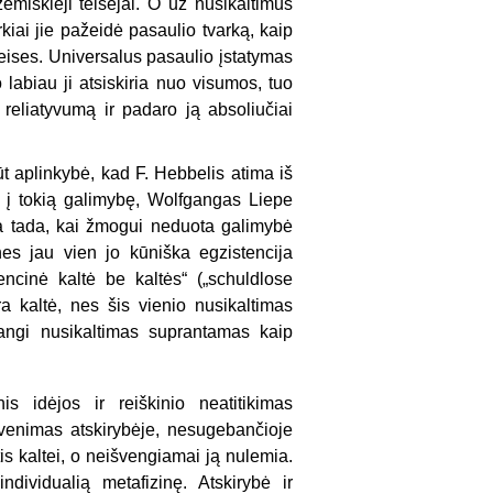
emiškieji teisėjai. O už nusikaltimus
rkiai jie pažeidė pasaulio tvarką, kaip
teises. Universalus pasaulio įstatymas
o labiau ji atsiskiria nuo visumos, tuo
į reliatyvumą ir padaro ją absoliučiai
ūt aplinkybė, kad F. Hebbelis atima iš
 į tokią galimybę, Wolfgangas Liepe
ia tada, kai žmogui neduota galimybė
nes jau vien jo kūniška egzistencija
encinė kaltė be kaltės“ („schuldlose
a kaltė, nes šis vienio nusikaltimas
dangi nusikaltimas suprantamas kaip
s idėjos ir reiškinio neatitikimas
gyvenimas atskirybėje, nesugebančioje
tis kaltei, o neišvengiamai ją nulemia.
ndividualią metafizinę. Atskirybė ir