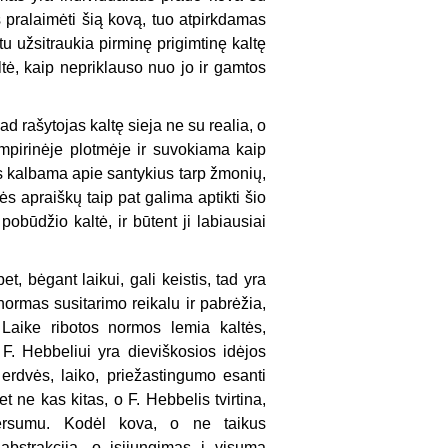
s pralaimėti šią kovą, tuo atpirkdamas
tu užsitraukia pirminę prigimtinę kaltę
tė, kaip nepriklauso nuo jo ir gamtos
ad rašytojas kaltę sieja ne su realia, o
empirinėje plotmėje ir suvokiama kaip
ais kalbama apie santykius tarp žmonių,
s apraiškų taip pat galima aptikti šio
obūdžio kaltė, ir būtent ji labiausiai
t, bėgant laikui, gali keistis, tad yra
 normas susitarimo reikalu ir pabrėžia,
 Laike ribotos normos lemia kaltės,
 F. Hebbeliui yra dieviškosios idėjos
 erdvės, laiko, priežastingumo esanti
et ne kas kitas, o F. Hebbelis tvirtina,
ersumu. Kodėl kova, o ne taikus
bstrakcija, o įsijungimas į visumą