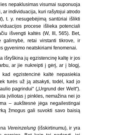
alies nepaklusimas visumai suponuoja
 ar individuacija, kuri rašytojui atrodo
t
), t. y. nesugebėjimą santūriai išlikti
ividuacijos procese išlieka potenciali
u išvengti kaltės (W, III, 565). Bet,
galimybė, retai virstanti tikrove, ir
us gyvenimo neatskiriami fenomenai.
a išryškina jų egzistencinę kaltę ir jos
u, ar jie nukreipti į gėrį, ar į blogį,
 kad egzistencinė kaltė nepasiekia
k turės už ją atsakyti, todėl, kad jo
aulio pagrindui“ („Urgrund der Welt“).
ta įviliotas į pinkles, nemažina nei jo
suma – aukštesnė jėga negailestingai
mirką žmogus gali suvokti savo baisią
dina
Vereinzelung
(išskirtinumu), ir yra