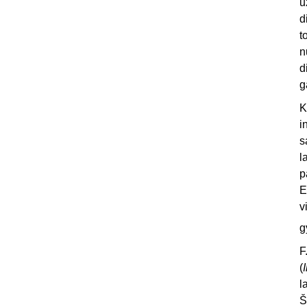
u
d
t
n
d
g
K
i
s
l
p
E
v
g
F
(
l
Š